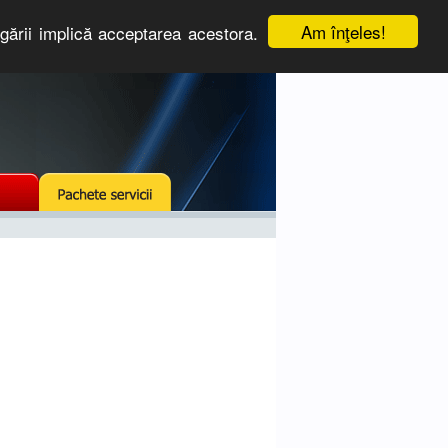
Am înţeles!
igării implică acceptarea acestora.