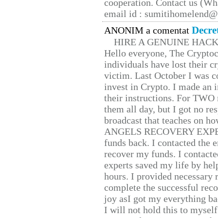
cooperation. Contact us (W
email id : sumitihomelend
Decre
ANONIM a comentat
HIRE A GENUINE HAC
Hello everyone, The Cryptocu
individuals have lost their c
victim. Last October I was 
invest in Crypto. I made an i
their instructions. For TWO 
them all day, but I got no re
broadcast that teaches on h
ANGELS RECOVERY EXPERT. H
funds back. I contacted the 
recover my funds. I contact
experts saved my life by hel
hours. I provided necessary 
complete the successful reco
joy asI got my everything bac
I will not hold this to myself