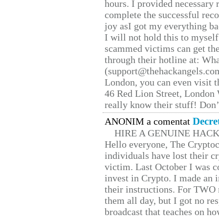
hours. I provided necessary 
complete the successful reco
joy asI got my everything bac
I will not hold this to myself
scammed victims can get the
through their hotline at: W
(support@thehackangels.com
London, you can even visit th
46 Red Lion Street, London
really know their stuff! Don’
Decre
ANONIM a comentat
HIRE A GENUINE HAC
Hello everyone, The Cryptocu
individuals have lost their c
victim. Last October I was 
invest in Crypto. I made an i
their instructions. For TWO 
them all day, but I got no re
broadcast that teaches on h