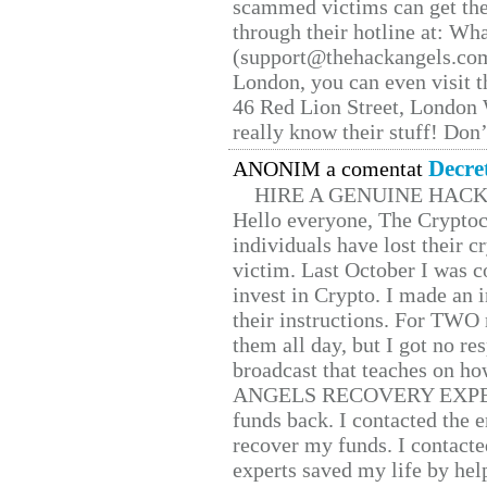
scammed victims can get the
through their hotline at: W
(support@thehackangels.com
London, you can even visit th
46 Red Lion Street, London
really know their stuff! Don’
Decre
ANONIM a comentat
HIRE A GENUINE HAC
Hello everyone, The Cryptocu
individuals have lost their c
victim. Last October I was 
invest in Crypto. I made an i
their instructions. For TWO 
them all day, but I got no re
broadcast that teaches on h
ANGELS RECOVERY EXPERT. H
funds back. I contacted the 
recover my funds. I contact
experts saved my life by hel