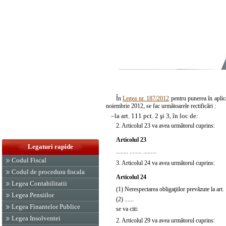
În
Legea nr. 187/2012
pentru punerea în aplic
noiembrie 2012, se fac următoarele
rectificări
:
–
la art. 111 pct. 2 şi 3, în loc de:
2. Articolul 23 va avea următorul cuprins:
Articolul 23
Legaturi rapide
........ ........ .........
Codul Fiscal
3. Articolul 24 va avea următorul cuprins:
Codul de procedura fiscala
Articolul 24
Legea Contabilitatii
(1) Nerespectarea obligaţiilor prevăzute la art. 1
Legea Pensiilor
(2) ......
Legea Finantelor Publice
se va citi:
Legea Insolventei
2. Articolul 29 va avea următorul cuprins: