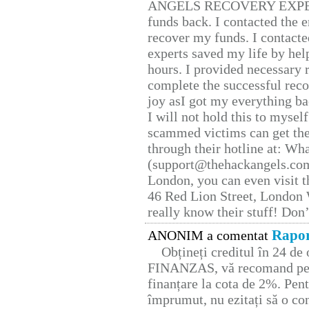
ANGELS RECOVERY EXPERT. H
funds back. I contacted the 
recover my funds. I contact
experts saved my life by hel
hours. I provided necessary 
complete the successful reco
joy asI got my everything bac
I will not hold this to myself
scammed victims can get the
through their hotline at: W
(support@thehackangels.com
London, you can even visit th
46 Red Lion Street, London
really know their stuff! Don’
Rapor
ANONIM a comentat
Obțineți creditul în 24 d
FINANZAS, vă recomand pent
finanțare la cota de 2%. Pent
împrumut, nu ezitați să o con