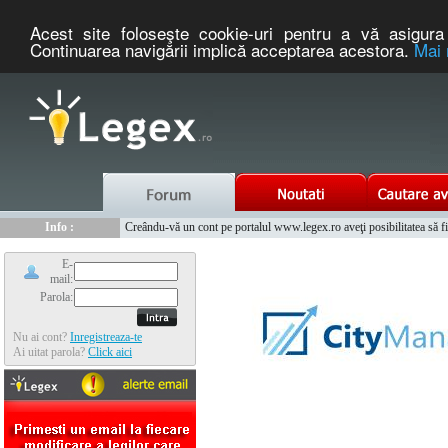
Acest site foloseşte cookie-uri pentru a vă asigura 
Continuarea navigării implică acceptarea acestora.
Mai 
Nou :
Legex.ro - portal de legislatie romaneasca. Un serviciu oferit g
Info :
Creându-vă un cont pe portalul www.legex.ro aveţi posibilitatea să fiţi
Info :
www.tntauto.ro - Managementul Integrat al Parcului Auto
E-
mail:
Parola:
Nu ai cont?
Inregistreaza-te
Ai uitat parola?
Click aici