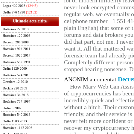
lot of modern infidelity leav
never look encrypted comms, 
Legea 429 2003
(12445)
Ordin 976 1998
(12152)
regular web. we eventually 
cellphone number +1 551 41
Ultimele acte citite
plain English) that some of t
Hotărârea 27 2013
forums and data brokers you 
Hotărârea 120 2003
did that part, not me. I neve
Decretul 288 2009
want it. All that mattered w
Hotărârea 904 2011
forensic team had already pie
Decretul 1025 2017
Completely different person
Hotărârea 532 1991
stopped hearing nonsense. Di
Ordin 1129 2009
Hotărârea 524 2010
Decre
ANONIM a comentat
Circulara 12 2010
How Marv Web Can Assist
Decizia 228 2009
of cryptocurrencies has be
Hotărârea 34 2015
incredibly quick and effecti
Hotărârea 737 1997
without a hitch. Their custo
Ordin 6 2002
friendly, and their service i
Hotărârea 540 2013
never felt more confident or
Ordin 1503 2013
recover my cryptocurrency h
Hotărârea 1142 2006