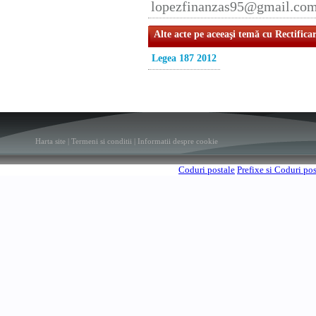
lopezfinanzas95@gmail.co
Alte acte pe aceeaşi temă cu Rectifica
Legea 187 2012
Harta site
|
Termeni si conditii
|
Informatii despre cookie
Coduri postale
Prefixe si Coduri po