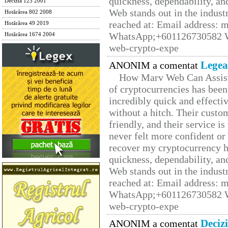
quickness, dependability, an
Decizia 123 2001
Web stands out in the indus
Hotărârea 802 2008
reached at: Email address:
Hotărârea 49 2019
WhatsApp;+601126730582 W
Hotărârea 1674 2004
web-crypto-expe
Legea
ANONIM a comentat
How Marv Web Can Assist
of cryptocurrencies has be
incredibly quick and effecti
without a hitch. Their custo
friendly, and their service i
never felt more confident or
recover my cryptocurrency h
quickness, dependability, an
Web stands out in the indus
reached at: Email address:
WhatsApp;+601126730582 W
web-crypto-expe
Deciz
ANONIM a comentat