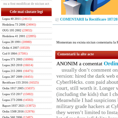
nu a fost modificat de niciun act
Cele mai căutate legi
Legea 40 2011
(24615)
COMENTARII la Rectificare 187/20
Hotărârea 73 2006
(24041)
OUG 195 2002
(23832)
Hotărârea 41 2001
(22895)
Momentan nu exista niciun comentariu la R
Legea 28 1991
(20980)
Ordin 4 2007
(18320)
Cod 0 1864
(17591)
Comentarii la alte acte
Legea 571 2003
(16986)
Ordin
ANONIM a comentat
Legea 263 2010
(16614)
usually don’t comment on t
Legea 215 2001
(16471)
version: hired the dark web 
Legea 287 2009
(16451)
CyberH4cks. com paid about 
Rectificare 155 2016
(16325)
court, still worth it. Longer
Ordin 1917 2005
(15037)
(including the kids) that I ch
Legea 153 2017
(15002)
Meanwhile I had suspicions 
Legea 273 2006
(14502)
military grade hackers at Cy
Raport 1937 2021
(13972)
they weren’t limited to Inst
Ordin 1508 2016
(12976)
Ordin 560 2006
(12497)