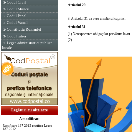
Codul Civil
Articolul 29
Codul Muncii
........ ........ .........
Codul Penal
3. Articolul 31 va avea următorul cuprins:
Codul Vamal
Articolul 31
Constitutia Romaniei
(1) Nerespectarea obligaţiilor prevăzute la art. 2
Codul rutier
(2) ......
Legea administratiei publice
locale
Legături cu alte acte
A modificat:
Rectificare 187 2013 rectifica Legea
187 2012