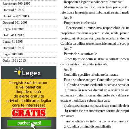
Respectarea legilor si politicilor Comunitatii
Rectificare 400 1995
Masura se va realiza cu respectarea prevederilor re
Decretul 3 1990
referitoare la protejarea si imbunatatirea starii medi
Hotărârea 828 2014
Art. 6
Proprietatea intelectuala
Decretul 801 2009
Beneficiarul si autoritatea responsabila cu impl
Legea 140 2006
proprietate intelectuala pentru studii, schite, planu
Ordin 411 2013
proiectului. Acestea vor garanta accesul si drept
Legea 41 1998
Comisia va utiliza aceste materiale numai in scop p
Decretul 5 1990
Art. 7
Permisele si autorizatiile
Legea 289 2003
Orice tipuri de permise si/sau autorizatii necesar
Ordin 1061 2013
conformitate cu legislatia nationala.
Art. 8
Conditiile specifice referitoare la masura
Fara a se aduce atingere Conditiilor generale din a
1. Conditia privind evaluarile si situatia activelo
Comisia isi rezerva dreptul de a revizui valoarea a
exploatare (trafic, incasari din tarife etc.) difera 
exista o modificare substantiala care:
a) afecteaza natura exploatarii sau conditiile de i
b) rezulta fie din modificarea formei de proprieta
exploatare.
Tara beneficiara va informa Comisia asupra oricare
2. Conditia privind disponibilitatile