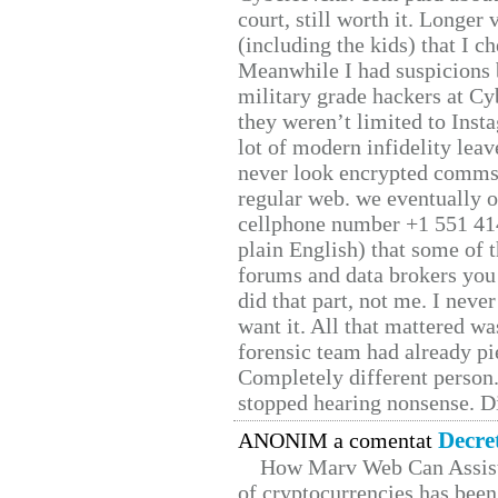
court, still worth it. Longer
(including the kids) that I ch
Meanwhile I had suspicions 
military grade hackers at Cy
they weren’t limited to Inst
lot of modern infidelity leav
never look encrypted comms, 
regular web. we eventually 
cellphone number +1 551 41
plain English) that some of t
forums and data brokers you 
did that part, not me. I neve
want it. All that mattered w
forensic team had already pie
Completely different person
stopped hearing nonsense. Di
Decre
ANONIM a comentat
How Marv Web Can Assist
of cryptocurrencies has be