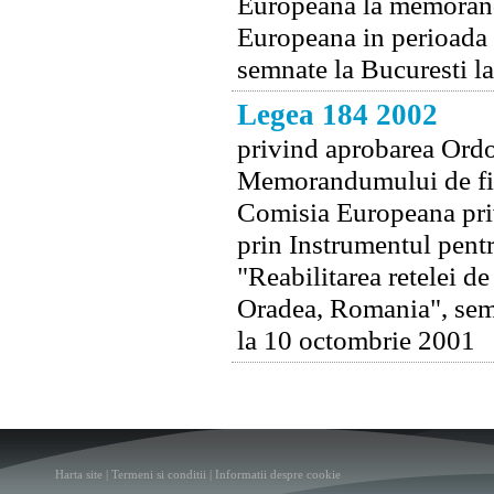
Europeana la memorand
Europeana in perioada 
semnate la Bucuresti l
Legea 184 2002
privind aprobarea Ordo
Memorandumului de fin
Comisia Europeana priv
prin Instrumentul pentr
"Reabilitarea retelei de
Oradea, Romania", semn
la 10 octombrie 2001
Harta site
|
Termeni si conditii
|
Informatii despre cookie