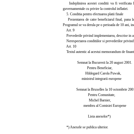
Indeplinirea acestei conditii va fi verificata la
guvernamentale cu privire la controlul inflatiei.
5. Conditia pentru efectuarea platii finale
Prezentarea de catre beneficiarul final, pana la
Programul se va derula pe o perioada de 10 ani, in
Art. 9
Prevederile privind implementarea, descrise in an
Nerespectarea conditiilor si prevederilor privind 
Art. 10
Textul autentic al acestui memorandum de finanta
Semnat la Bucuresti la 20 august 2001.
Pentru Beneficiar,
Hildegard Carola Puwak,
ministrul integrarii europene
Semnat la Bruxelles la 10 octombrie 200
Pentru Comunitate,
Michel Barnier,
membru al Comisiei Europene
Lista anexelor*)
*) Anexele se publica ulterior.