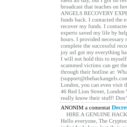
them all day, but I got no re
broadcast that teaches on h
ANGELS RECOVERY EXPERT. H
funds back. I contacted the 
recover my funds. I contact
experts saved my life by hel
hours. I provided necessary 
complete the successful reco
joy asI got my everything bac
I will not hold this to myself
scammed victims can get the
through their hotline at: W
(support@thehackangels.com
London, you can even visit th
46 Red Lion Street, London
really know their stuff! Don’
Decre
ANONIM a comentat
HIRE A GENUINE HAC
Hello everyone, The Cryptocu