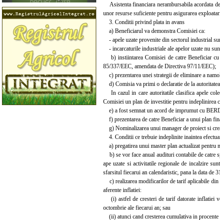
Asistenta financiara nerambursabila acordata de Co
unor resurse suficiente pentru asigurarea exploatarii 
3. Conditii privind plata in avans
a) Beneficiarul va demonstra Comisiei ca:
- apele uzate provenite din sectorul industrial sunt
- incarcaturile industriale ale apelor uzate nu sun
b) instiintarea Comisiei de catre Beneficiar cu p
85/337/EEC, amendata de Directiva 97/11/EEC);
c) prezentarea unei strategii de eliminare a namol
d) Comisia va primi o declaratie de la autoritatea 
In cazul in care autoritatile clasifica apele col
Comisiei un plan de investitie pentru indeplinirea ce
e) a fost semnat un acord de imprumut cu BERD (B
f) prezentarea de catre Beneficiar a unui plan final
g) Nominalizarea unui manager de proiect si creare
4. Conditii ce trebuie indeplinite inaintea efectuari
a) pregatirea unui master plan actualizat pentru m
b) se vor face anual audituri contabile de catre spe
ape uzate si activitatile regionale de incalzire su
sfarsitul fiecarui an calendaristic, pana la data de
c) realizarea modificarilor de tarif aplicabile din
aferente inflatiei:
(i) astfel de cresteri de tarif datorate inflatiei v
octombrie ale fiecarui an; sau
(ii) atunci cand cresterea cumulativa in procente dat