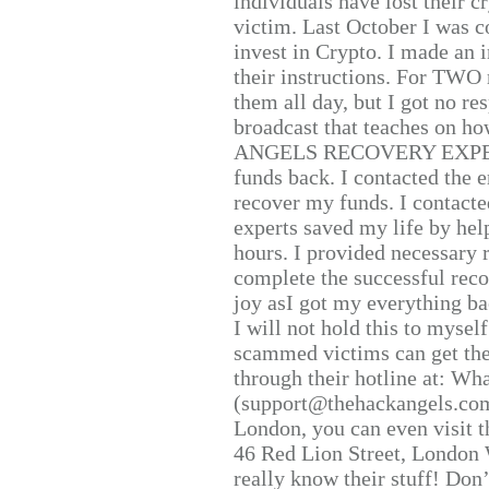
individuals have lost their c
victim. Last October I was 
invest in Crypto. I made an i
their instructions. For TWO 
them all day, but I got no re
broadcast that teaches on h
ANGELS RECOVERY EXPERT. H
funds back. I contacted the 
recover my funds. I contact
experts saved my life by hel
hours. I provided necessary 
complete the successful reco
joy asI got my everything bac
I will not hold this to myself
scammed victims can get the
through their hotline at: W
(support@thehackangels.com
London, you can even visit th
46 Red Lion Street, London
really know their stuff! Don’