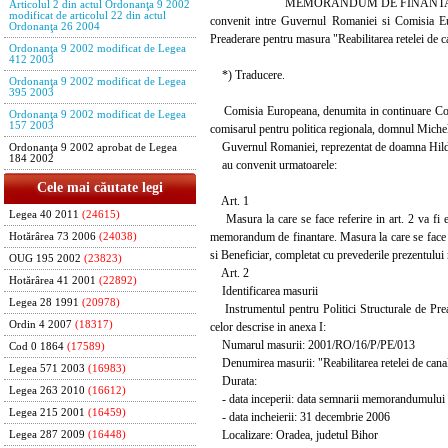
MEMORANDUM DE FINANTAR
Articolul 2 din actul Ordonanţa 9 2002
modificat de articolul 22 din actul
convenit intre Guvernul Romaniei si Comisia Eur
Ordonanţa 26 2004
Preaderare pentru masura "Reabilitarea retelei de c
Ordonanţa 9 2002 modificat de Legea
412 2003
*) Traducere.
Ordonanţa 9 2002 modificat de Legea
395 2003
Comisia Europeana, denumita in continuare Comis
Ordonanţa 9 2002 modificat de Legea
157 2003
comisarul pentru politica regionala, domnul Michel
Guvernul Romaniei, reprezentat de doamna Hildegar
Ordonanţa 9 2002 aprobat de Legea
184 2002
au convenit urmatoarele:
Cele mai căutate legi
Art. 1
Legea 40 2011
(24615)
Masura la care se face referire in art. 2 va fi ex
memorandum de finantare. Masura la care se face re
Hotărârea 73 2006
(24038)
si Beneficiar, completat cu prevederile prezentului
OUG 195 2002
(23823)
Art. 2
Hotărârea 41 2001
(22892)
Identificarea masurii
Legea 28 1991
(20978)
Instrumentul pentru Politici Structurale de Pread
Ordin 4 2007
(18317)
celor descrise in anexa I:
Numarul masurii: 2001/RO/16/P/PE/013
Cod 0 1864
(17589)
Denumirea masurii: "Reabilitarea retelei de canali
Legea 571 2003
(16983)
Durata:
Legea 263 2010
(16612)
- data inceperii: data semnarii memorandumului d
Legea 215 2001
(16459)
- data incheierii: 31 decembrie 2006
Localizare: Oradea, judetul Bihor
Legea 287 2009
(16448)