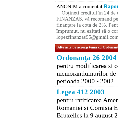
Rapor
ANONIM a comentat
Obțineți creditul în 24 d
FINANZAS, vă recomand pent
finanțare la cota de 2%. Pent
împrumut, nu ezitați să o con
lopezfinanzas95@gmail.co
Alte acte pe aceeaşi temă cu Ordonan
Ordonanţa 26 2004
pentru modificarea si c
memorandumurilor de f
perioada 2000 - 2002
Legea 412 2003
pentru ratificarea Ame
Romaniei si Comisia Eu
Bruxelles la 9 august 2