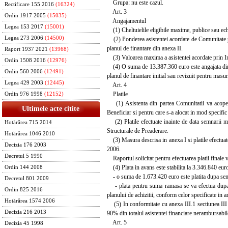
Grupa: nu este cazul.
Rectificare 155 2016
(16324)
Art. 3
Ordin 1917 2005
(15035)
Angajamentul
Legea 153 2017
(15001)
(1) Cheltuielile eligibile maxime, publice sau echiv
Legea 273 2006
(14500)
(2) Ponderea asistentei acordate de Comunitate pen
planul de finantare din anexa II.
Raport 1937 2021
(13968)
(3) Valoarea maxima a asistentei acordate prin Ins
Ordin 1508 2016
(12976)
(4) O suma de 13.387.360 euro este angajata din b
Ordin 560 2006
(12491)
planul de finantare initial sau revizuit pentru masur
Legea 429 2003
(12445)
Art. 4
Platile
Ordin 976 1998
(12152)
(1) Asistenta din partea Comunitatii va acoperi 
Ultimele acte citite
Beneficiar si pentru care s-a alocat in mod specific 
(2) Platile efectuate inainte de data semnarii me
Hotărârea 715 2014
Structurale de Preaderare.
Hotărârea 1046 2010
(3) Masura descrisa in anexa I si platile efectuate
Decizia 176 2003
2006.
Decretul 5 1990
Raportul solicitat pentru efectuarea platii finale v
(4) Plata in avans este stabilita la 3.346.840 eur
Ordin 144 2008
- o suma de 1.673.420 euro este platita dupa sem
Decretul 801 2009
- plata pentru suma ramasa se va efectua dupa s
Ordin 825 2016
planului de achizitii, conform celor specificate in ar
Hotărârea 1574 2006
(5) In conformitate cu anexa III.1 sectiunea III p
Decizia 216 2013
90% din totalul asistentei financiare nerambursabil
Art. 5
Decizia 45 1998