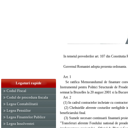
In temeiul prevederilor art. 107 din Constitutia Ro
Guvernul Romaniei adopta prezenta ordonanta.
Art. 1
Se ratifica Memorandumul de finantare conveni
Legaturi rapide
Instrumentul pentru Politici Structurale de Preade
Codul Fiscal
semnat la Bruxelles la 20 august 2001 si la Bucure
Codul de procedura fiscala
Art. 2
(1) In cadrul contractelor incheiate cu contractorii 
Legea Contabilitatii
(2) Cheltuielile aferente costurilor neeligibile 
Legea Pensiilor
beneficiarului final.
Legea Finantelor Publice
(3) Sumele necesare continuarii finantarii proiect
"Transferuri aferente Fondului national de preader
Legea Insolventei