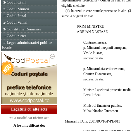
implementarea proiectului - Oficiul de Plati si C
Codul Civil
eligibile cheltuite.
Codul Muncii
(4) In cazul in care sumele prevazute la alin. (3) 
Codul Penal
sume la bugetul de stat.
Codul Vamal
PRIM-MINISTRU
Constitutia Romaniei
ADRIAN NASTASE
Codul rutier
Contrasemneaza:
Legea administratiei publice
locale
p. Ministrul integrarii europene,
Vasile Puscas,
secretar de stat
p. Ministrul afacerilor externe,
Cristian Diaconescu,
secretar de stat
Ministrul apelor si protectiei mediul
Petru Lificiu
Ministrul finantelor publice,
Legături cu alte acte
Mihai Nicolae Tanasescu
nu a modificat niciun act
Masura ISPA nr. 2001/RO/16/P/PE/013
A fost modificat de: