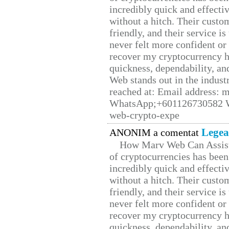
incredibly quick and effecti
without a hitch. Their custo
friendly, and their service i
never felt more confident or
recover my cryptocurrency h
quickness, dependability, an
Web stands out in the indus
reached at: Email address:
WhatsApp;+601126730582 W
web-crypto-expe
Legea
ANONIM a comentat
How Marv Web Can Assist
of cryptocurrencies has be
incredibly quick and effecti
without a hitch. Their custo
friendly, and their service i
never felt more confident or
recover my cryptocurrency h
quickness, dependability, an