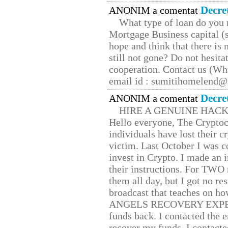
Decre
ANONIM a comentat
What type of loan do you 
Mortgage Business capital (s
hope and think that there is
still not gone? Do not hesita
cooperation. Contact us (W
email id : sumitihomelend
Decre
ANONIM a comentat
HIRE A GENUINE HAC
Hello everyone, The Cryptocu
individuals have lost their c
victim. Last October I was 
invest in Crypto. I made an i
their instructions. For TWO 
them all day, but I got no re
broadcast that teaches on h
ANGELS RECOVERY EXPERT. H
funds back. I contacted the 
recover my funds. I contact