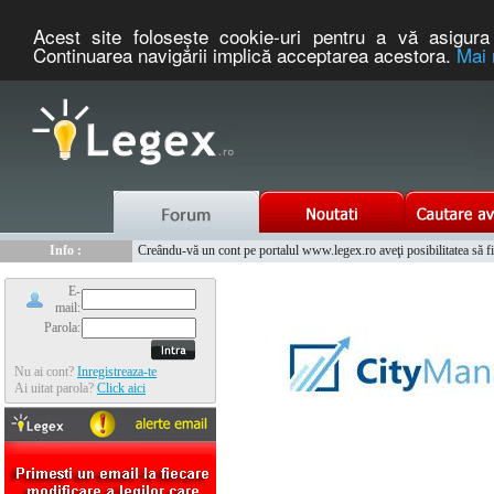
Acest site foloseşte cookie-uri pentru a vă asigura 
Continuarea navigării implică acceptarea acestora.
Mai 
Nou :
Info :
Legex.ro - portal de legislatie romaneasca. Un serviciu oferit g
Creându-vă un cont pe portalul www.legex.ro aveţi posibilitatea să fiţi
Info :
www.tntauto.ro - Managementul Integrat al Parcului Auto
Info :
Cauta coduri postale si prefixe telefonice nationale si internationale
E-
mail:
Parola:
Nu ai cont?
Inregistreaza-te
Ai uitat parola?
Click aici