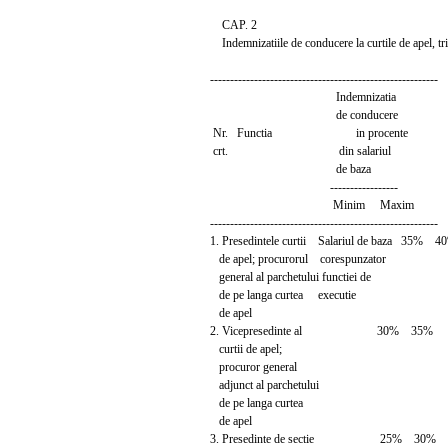
CAP. 2
Indemnizatiile de conducere la curtile de apel, trib
---------------------------------------------------------
Indemnizatia
de conducere
Nr. Functia in procente
crt. din salariul
de baza
-----------------
Minim Maxim
---------------------------------------------------------
1. Presedintele curtii Salariul de baza 35% 4
de apel; procurorul corespunzator
general al parchetului functiei de
de pe langa curtea executie
de apel
2. Vicepresedinte al 30% 35%
curtii de apel;
procuror general
adjunct al parchetului
de pe langa curtea
de apel
3. Presedinte de sectie 25% 30%