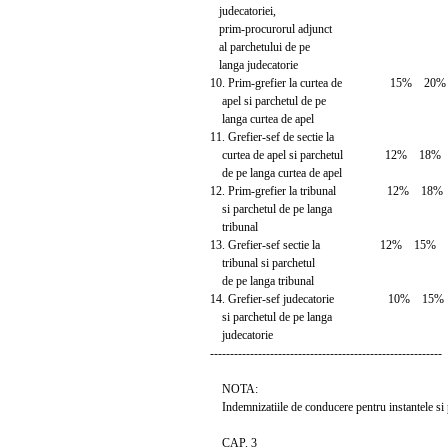
judecatoriei,
prim-procurorul adjunct
al parchetului de pe
langa judecatorie
10. Prim-grefier la curtea de 15% 20%
apel si parchetul de pe
langa curtea de apel
11. Grefier-sef de sectie la
curtea de apel si parchetul 12% 18%
de pe langa curtea de apel
12. Prim-grefier la tribunal 12% 18%
si parchetul de pe langa
tribunal
13. Grefier-sef sectie la 12% 15%
tribunal si parchetul
de pe langa tribunal
14. Grefier-sef judecatorie 10% 15%
si parchetul de pe langa
judecatorie
----------------------------------------------------------
NOTA:
Indemnizatiile de conducere pentru instantele si 
CAP. 3