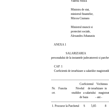
Valeriu Stoica
Ministru de stat,
ministrul finantelor,
Mircea Ciumara
Ministrul muncii si
protectiei sociale,
Alexandru Athanasiu
ANEXA 1
SALARIZAREA
personalului de la instantele judecatoresti si parche
CAP. 1
Coeficientii de ierarhizare a salariilor magistratilo
-----------------------------------------------------------
Coeficientul Vechimea
Nr. Functia Nivelul de ierarhizare in
crt. studiilor a salariului magistrat
de baza - ani -
-----------------------------------------------------------
1. Procuror la Parchetul S 5,85 8