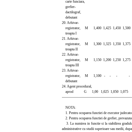
carte funciara,
grefier-
dactilograf,
debutant
20. Arhivar-
registrator, M 1,400 1,425 1,450 1,5
treapta I
21. Arhivar-
registrator, M 1,300 1,325 1,350 1,3
treapta II
22. Arhivar-
registrator, M 1,150 1,200 1,250 1,2
treapta III
23. Arhivar-
registrator, M 1,100 - - - -
debutant
24. Agent procedural,
aprod G 1,00 1,025 1,050 1,07
-----------------------------------------------------------
NOTA:
1. Pentru ocuparea functiei de executor judecatores
2. Pentru ocuparea functiei de grefier, prevazuta la
3. La numirea in functie si la stabilirea gradului 
administrative cu studii superioare sau medii, dupa