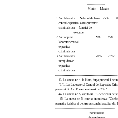
-----------------
Minim Maxim
---------------------------------------------------------
1. Sef laborator Salariul de baza 25% 3
central expertiza corespunzator
criminalistica functiei de
executie
2. Sef adjunct 20% 25%
laborator central
expertiza
criminalistica
3. Sef laborator 20% 25%"
interjudetean
expertiza
criminalistica
-----------------------------------------------------------
43. La anexa nr. 4, la Nota, dupa punctul 1 se in
"1^1, La Laboratorul Central de Expertize Criminal
prevazut lit. A si B sunt mai mari cu 7% ."
44. La anexa nr. 5, capitolul I "Coeficientii de ier
45. La anexa nr. 5, care se intituleaza: "Coeficie
pregatire juridica si pentru personalul auxiliar din
---------------------------------------------------------
Indemnizatia
de conducere