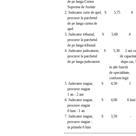
de pe langa Curtea
Suprema de Justitie
2. Judecator curte de apel, S 5,75 6
procuror la parchetul
de pe langa curtea de
apel
3. Judecator tribunal, S 5,60 4
procuror la parchetul
de pe langa tribunal
4. Judecator judecatorie, S 5,30 2 ani cu
procuror la parchetul de capacitate
de pe langa judecatorie dupa caz, 5
in alte functii
de specialitate,
conform legii
5. Judecator stagiar, S 4,50 1
procuror stagiar
1 an - 2 ani
6. Judecator stagiar, S 4,00 6 luni
procuror stagiar
6 luni - 1 an
7. Judecator stagiar, S 3,50 -
procuror stagiar -
in primele 6 luni
-----------------------------------------------------------