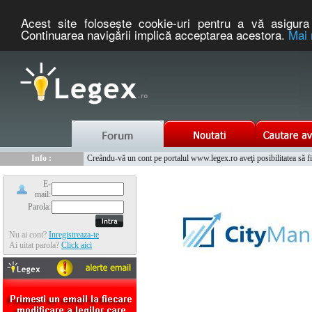
Acest site foloseşte cookie-uri pentru a vă asigura 
Continuarea navigării implică acceptarea acestora.
Mai 
Nou :
Info :
Legex.ro - portal de legislatie romaneasca. Un serviciu oferit g
Creându-vă un cont pe portalul www.legex.ro aveţi posibilitatea să fiţi
Info :
www.tntauto.ro - Managementul Integrat al Parcului Auto
Info :
Cauta coduri postale si prefixe telefonice nationale si internationale
E-
mail:
Parola:
Nu ai cont?
Inregistreaza-te
Ai uitat parola?
Click aici