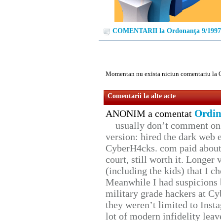
COMENTARII la Ordonanţa 9/1997
Momentan nu exista niciun comentariu la 
Comentarii la alte acte
Ordin
ANONIM a comentat
usually don’t comment on t
version: hired the dark web 
CyberH4cks. com paid about 
court, still worth it. Longer
(including the kids) that I ch
Meanwhile I had suspicions 
military grade hackers at Cy
they weren’t limited to Inst
lot of modern infidelity leav