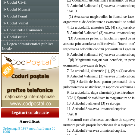
(2) Coeficientii de ierarhizare a salariilor de baza 
Codul Civil
3. Articolul 3 alineatul (1) va avea urmatorul cup
Codul Muncii
"Art. 3
Codul Penal
(1) Avansarea magistratilor in functii se face 
organizare si de desfasurare a examenului se stabile
Codul Vamal
4. La articolul 3, alineatele (2), (4) si (5) se abro
Constitutia Romaniei
5. Articolul 3 alineatul (3) va avea urmatorul cup
Codul rutier
"(3) Avansarea pe loc in functii, in raport cu nive
atestata prin acordarea calificativului "foarte b
Legea administratiei publice
locale
respectarea celorlalte conditii prevazute in Legea n
6. Articolul 3 alineatul (6) va avea urmatorul cup
"(6) Magistratii stagiari vor beneficia, in perioa
examenelor prevazute de lege."
7. La articolul 4, alineatele (1), (2) si (4) se abro
8. Articolul 4 alineatul (3) va avea urmatorul cup
"(3) Salariile de baza pentru personalul de spec
judecatoreasca se stabilesc, in raport cu vechimea i
9. La articolul 5, dupa alineatul (2) se introduce 
"(2^1) Sporul de stabilitate in magistratura se ia i
10. Articolul 5 alineatul (3) se abroga.
11. Articolul 8 va avea urmatorul cuprins:
Legături cu alte acte
"Art. 8
Procurorii care efectueaza activitate de supravegh
A modificat:
urmarire penala proprie beneficiaza de o majorare 
Ordonanţa 9 1997 modifica Legea 50
12. Articolul 9 va avea urmatorul cuprins:
1996