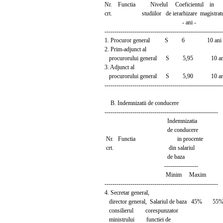
Nr. Functia Nivelul Coeficientul in
crt. studiilor de ierarhizare magistrat
- ani -
-----------------------------------------------------------
1. Procuror general S 6 10 ani
2. Prim-adjunct al
procurorului general S 5,95 10 an
3. Adjunct al
procurorului general S 5,90 10 an
-----------------------------------------------------------
B. Indemnizatii de conducere
---------------------------------------------------------
Indemnizatia
de conducere
Nr. Functia in procente
crt. din salariul
de baza
-----------------
Minim Maxim
---------------------------------------------------------
4. Secretar general,
director general, Salariul de baza 45% 55
consilierul corespunzator
ministrului functiei de