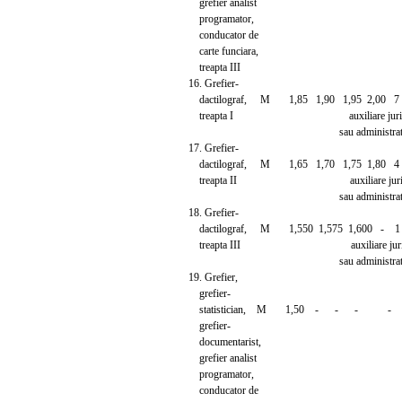
grefier analist
programator,
conducator de
carte funciara,
treapta III
16. Grefier-
dactilograf, M 1,85 1,90 1,95 2,00 7 ani
treapta I auxiliare jurid
sau administrati
17. Grefier-
dactilograf, M 1,65 1,70 1,75 1,80 4 ani
treapta II auxiliare jurid
sau administrati
18. Grefier-
dactilograf, M 1,550 1,575 1,600 - 1 an 
treapta III auxiliare jurid
sau administrati
19. Grefier,
grefier-
statistician, M 1,50 - - - -
grefier-
documentarist,
grefier analist
programator,
conducator de