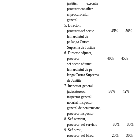
justitiei, executie
procuror consilier
al procurorului
general
5. Director,
procuror-sef sectie 45% 50%
la Parchetul de
pe langa Curtea
Suprema de Justitie
6. Director adjunct,
procuror 40% 45%
sef sectie adjunct
la Parchetul de pe
langa Curtea Suprema
de Justitie
7. Inspector general
judecatoresc, 38% 42%
inspector general
notarial, inspector
general de penitenciare,
procuror inspector
8. Sef serviciu,
procuror-sef serviciu 30% 35%
9. Sef birou,
procuror-sef birou 25% 30%