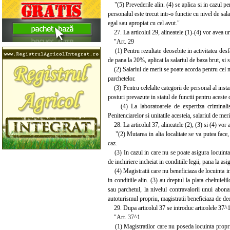
"(5) Prevederile alin. (4) se aplica si in cazul per
personalul este trecut intr-o functie cu nivel de sal
egal sau apropiat cu cel avut."
27. La articolul 29, alineatele (1)-(4) vor avea u
"Art. 29
(1) Pentru rezultate deosebite in activitatea desfas
de pana la 20%, aplicat la salariul de baza brut, si 
(2) Salariul de merit se poate acorda pentru cel mul
parchetelor.
(3) Pentru celelalte categorii de personal al insta
posturi prevazute in statul de functii pentru aceste 
(4) La laboratoarele de expertiza criminalistic
Penitenciarelor si unitatile acesteia, salariul de me
28. La articolul 37, alineatele (2), (3) si (4) vor
"(2) Mutarea in alta localitate se va putea face, i
caz.
(3) In cazul in care nu se poate asigura locuinta d
de inchiriere incheiat in conditiile legii, pana la as
(4) Magistratii care nu beneficiaza de locuinta in l
in conditiile alin. (3) au dreptul la plata cheltuieli
sau parchetul, la nivelul contravalorii unui abonam
autoturismul propriu, magistratii beneficiaza de deco
29. Dupa articolul 37 se introduc articolele 37^1
"Art. 37^1
(1) Magistratilor care nu poseda locuinta proprieta