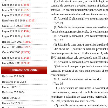
(1) Judecatorii desemnati, in conditiile legii, sa d
Legea 263 2010
(16581)
comisia de cercetare a averilor, precum si judecat
activitati. De aceeasi indemnizatie beneficiaza si pr
Legea 287 2009
(16422)
in doua sau mai multe dintre domeniile enumerate, s
Legea 215 2001
(16397)
17. Articolul 16 alineatul (1) va avea urmatorul 
Rectificare 155 2016
(16315)
"Art. 16
Ordin 1917 2005
(15018)
(1) Salariile de baza pentru personalul auxiliar de 
functie de pregatirea profesionala, de vechimea in s
Legea 153 2017
(14987)
18. Articolul 17 alineatul (1) va avea urmatorul 
Legea 273 2006
(14449)
"Art. 17
Raport 1937 2021
(13917)
(1) Salariile de baza pentru personalul auxiliar de 
Ordin 1508 2016
(12959)
III din anexa nr. 1; salariile de baza ale personalu
Ordin 560 2006
(12474)
decat cele prevazute la cap. III din anexa nr. 1; sal
10% mai mari decat cele prevazute la cap. III din a
Legea 429 2003
(12425)
19. Articolul 17 alineatul (3) va avea urmatorul 
Ordin 976 1998
(12144)
"(3) Grefierii care participa la efectuarea actelor 
Ultimele acte citite
cetatenie, precum si cei care sunt secretari ai c
corespunzator."
Hotărârea 257 2009
20. Articolul 19 va avea urmatorul cuprins:
Hotărârea 1410 2008
"Art. 19
Ordin 108 2018
(1) Coeficientii de ierarhizare a salariilor de b
corespunzatoare, precum si conditiile de incadrare
Hotărârea 855 2004
ierarhizare a salariilor de baza pentru personalu
Ordin 179 2014
85/1996, republicata, mai mari cu 25% .
Decizia 1592 2010
(2) Salariile de baza pentru personalul tehnic, e