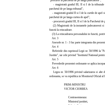
"procuror la parchetul de pe langa judecatorie";
- magistratii gradul III, II si I de la tribunale 
parchetul de pe langa tribunal";
- magistratii gradul II si I de la curtile de apel s
parchetul de pe langa curtea de apel";
- procurorii gradul III, II si I de la Parchetul de 
(2) Magistratii de la instantele judecatoresti si d
functii la reincadrare.
(3) La reincadrarea personalului in functii, potrivi
Art. 3
Anexele nr. 1 - 3 fac parte integranta din prezent
Art. 4
Referirile din cuprinsul Legii nr. 50/1996 la "Pa
Justitie", iar cele privind "Institutul National pent
Art. 5
Prevederile prezentei ordonante se aplica incepa
Art. 6
Legea nr. 50/1996 privind salarizarea si alte drep
ordonanta, se va republica in Monitorul Oficial al
PRIM-MINISTRU
VICTOR CIORBEA
Contrasemneaza:
Ministrul justitiei,