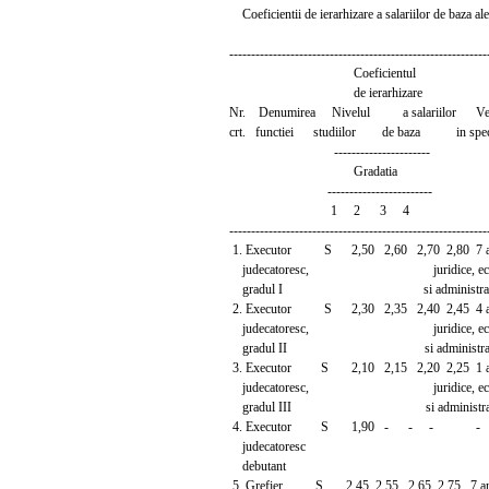
Coeficientii de ierarhizare a salariilor de baza ale 
-----------------------------------------------------------
Coeficientul
de ierarhizare
Nr. Denumirea Nivelul a salariilor Ve
crt. functiei studiilor de baza in specia
----------------------
Gradatia
------------------------
1 2 3 4
-----------------------------------------------------------
1. Executor S 2,50 2,60 2,70 2,80 7 ani 
judecatoresc, juridice, econ
gradul I si administrati
2. Executor S 2,30 2,35 2,40 2,45 4 ani 
judecatoresc, juridice, econ
gradul II si administrati
3. Executor S 2,10 2,15 2,20 2,25 1 an i
judecatoresc, juridice, econ
gradul III si administrat
4. Executor S 1,90 - - - -
judecatoresc
debutant
5. Grefier, S 2,45 2,55 2,65 2,75 7 ani i