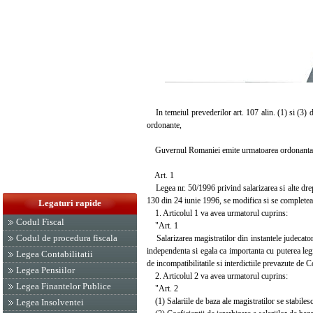
In temeiul prevederilor art. 107 alin. (1) si (3) d
ordonante,
Guvernul Romaniei emite urmatoarea ordonanta
Art. 1
Legea nr. 50/1996 privind salarizarea si alte dreptu
130 din 24 iunie 1996, se modifica si se complet
Legaturi rapide
1. Articolul 1 va avea urmatorul cuprins:
Codul Fiscal
"Art. 1
Codul de procedura fiscala
Salarizarea magistratilor din instantele judecatores
independenta si egala ca importanta cu puterea legi
Legea Contabilitatii
de incompatibilitatile si interdictiile prevazute de
Legea Pensiilor
2. Articolul 2 va avea urmatorul cuprins:
Legea Finantelor Publice
"Art. 2
(1) Salariile de baza ale magistratilor se stabilesc 
Legea Insolventei