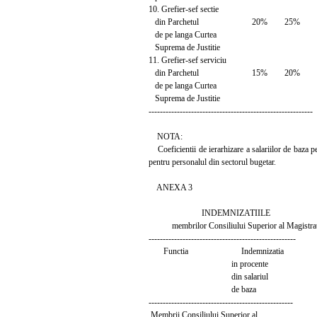
10. Grefier-sef sectie
din Parchetul 20% 25%
de pe langa Curtea
Suprema de Justitie
11. Grefier-sef serviciu
din Parchetul 15% 20%
de pe langa Curtea
Suprema de Justitie
----------------------------------------------------------
NOTA:
Coeficientii de ierarhizare a salariilor de baza pent
pentru personalul din sectorul bugetar.
ANEXA 3
INDEMNIZATIILE
membrilor Consiliului Superior al Magistrat
----------------------------------------------------
Functia Indemnizatia
in procente
din salariul
de baza
---------------------------------------------------
Membrii Consiliului Superior al