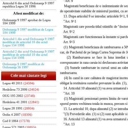
"Art. 9
Articolul 6 din actul Ordonanţa 9 1997
Magistratii beneficiaza de o indemnizatie de sedint
republica Legea 50 1996
de operativitate stabilite de ministrul justitiei, cu 
A fost modificat de:
13. Dupa articolul 9 se introduc articolele 9^1, 9
Ordonanţa 9 1997 aprobat de Legea
"Art. 9^1
104 1999
Magistratii care poseda titlul stiintific de "docto
Ordonanţa 9 1997 modificat de Legea
Art. 9^2
104 1999
Magistratii care functioneaza la instante si parche
Articolul 1 din actul Ordonanţa 9 1997
Art. 9^3
modificat de articolul 10 din actul
Legea 154 1998
(1) Magistratii beneficiaza de rambursarea a 50% di
Articolul 2 din actul Ordonanţa 9 1997
caz, de Parchetul de pe langa Curtea Suprema de Ju
modificat de articolul 10 din actul
(2) Rambursarea se face in luna imediat urmatoa
Legea 154 1998
corespunzator in raza caruia isi desfasoara activita
Ordonanţa 9 1997 modificat de
(3) Sumele rambursate in cursul unui an calendari
Ordonanţa 56 1997
rambursarea.
Cele mai căutate legi
(4) In cazul in care calitatea de magistrat incetea
obligat la restituirea sumelor prevazute la alin. (1),
Legea 40 2011
(24594)
14. Articolul 10 alineatul (1) va avea urmatorul 
Hotărârea 73 2006
(24024)
"Art. 10
OUG 195 2002
(23748)
(1) Magistratii pensionari pentru limita de varsta,
Hotărârea 41 2001
(22841)
sporul pentru vechimea totala in munca, precum si d
15. La articolul 10, dupa alineatul (2) se introduc
Legea 28 1991
(20934)
"(3) Prevederile alin. (1) si (2) sunt aplicabile si
Ordin 4 2007
(18306)
16. Articolul 13 alineatul (1) va avea urmatorul 
Cod 0 1864
(17578)
"Art. 13
Legea 571 2003
(16955)