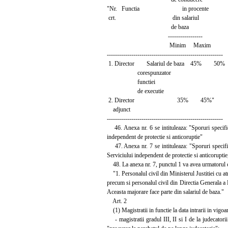
"Nr. Functia in procente
crt. din salariul
de baza
-----------------
Minim Maxim
---------------------------------------------------------
1. Director Salariul de baza 45% 50%
corespunzator
functiei
de executie
2. Director 35% 45%"
adjunct
---------------------------------------------------------
46. Anexa nr. 6 se intituleaza: "Sporuri specifice
independent de protectie si anticoruptie"
47. Anexa nr. 7 se intituleaza: "Sporuri specifice 
Serviciului independent de protectie si anticoruptie
48. La anexa nr. 7, punctul 1 va avea urmatorul 
"1. Personalul civil din Ministerul Justitiei cu atri
precum si personalul civil din Directia Generala a 
Aceasta majorare face parte din salariul de baza."
Art. 2
(1) Magistratii in functie la data intrarii in vigoa
- magistratii gradul III, II si I de la judecatorii