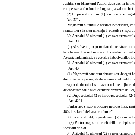
Justitiei sau Ministerul Public, dupa caz, in termen 
compensarea, din fonduri bugetare, a valorii chiriei s
(2) De prevederile alin. (1) beneficiaza si magistra
Art. 37^2
Magistratii si familiile acestora beneficiaza, ca ma
sanatoriilor si a altor amenajari recreative si sporti
30. Articolul 38 alineatul (1) va avea urmatorul 
"Art. 38
(1) Absolventii, in primul an de activitate, incadrat
beneficiaza de o indemnizatie de instalare echivalen
Aceasta indemnizatie se acorda si absolventilor inca
31. Articolul 40 alineatul (1) va avea urmatorul 
"Art. 40
(1) Magistratii care sunt detasati sau delegati b
din unitatile bugetare, de decontarea cheltuielilor d
I, vagon de dormit clasa I, avion ori alte mijloace 
de capacitate sau a altor examene prevazute de Leg
32. Dupa articolul 42 se introduce articolul 42^1
"Art. 42^1
Pentru risc si suprasolicitare neuropsihica, magist
50% la salariul de baza brut lunar."
33. La articolul 44, dupa alineatul (2) se introduc
"(3) Pentru magistrati, cheltuielile de deplasare i
secretarii de stat."
34. Articolul 45 alineatul (2) va avea urmatorul 