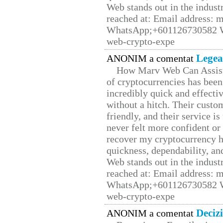
Web stands out in the indus
reached at: Email address:
WhatsApp;+601126730582 W
web-crypto-expe
Legea
ANONIM a comentat
How Marv Web Can Assist
of cryptocurrencies has be
incredibly quick and effecti
without a hitch. Their custo
friendly, and their service i
never felt more confident or
recover my cryptocurrency h
quickness, dependability, an
Web stands out in the indus
reached at: Email address:
WhatsApp;+601126730582 W
web-crypto-expe
Deciz
ANONIM a comentat