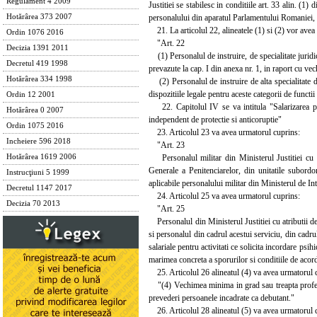
Regulament 4 2009
Justitiei se stabilesc in conditiile art. 33 alin. (1
personalului din aparatul Parlamentului Romaniei, 
Hotărârea 373 2007
21. La articolul 22, alineatele (1) si (2) vor avea
Ordin 1076 2016
"Art. 22
Decizia 1391 2011
(1) Personalul de instruire, de specialitate juridica
Decretul 419 1998
prevazute la cap. I din anexa nr. 1, in raport cu ve
Hotărârea 334 1998
(2) Personalul de instruire de alta specialitate dec
dispozitiile legale pentru aceste categorii de funct
Ordin 12 2001
22. Capitolul IV se va intitula "Salarizarea per
Hotărârea 0 2007
independent de protectie si anticoruptie"
Ordin 1075 2016
23. Articolul 23 va avea urmatorul cuprins:
Incheiere 596 2018
"Art. 23
Personalul militar din Ministerul Justitiei cu atr
Hotărârea 1619 2006
Generale a Penitenciarelor, din unitatile subordon
Instrucţiuni 5 1999
aplicabile personalului militar din Ministerul de In
Decretul 1147 2017
24. Articolul 25 va avea urmatorul cuprins:
Decizia 70 2013
"Art. 25
Personalul din Ministerul Justitiei cu atributii de 
si personalul din cadrul acestui serviciu, din cadru
salariale pentru activitati ce solicita incordare psi
marimea concreta a sporurilor si conditiile de acord
25. Articolul 26 alineatul (4) va avea urmatorul 
"(4) Vechimea minima in grad sau treapta profesio
prevederi persoanele incadrate ca debutant."
26. Articolul 28 alineatul (5) va avea urmatorul 