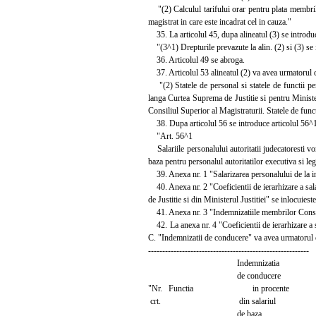
"(2) Calculul tarifului orar pentru plata membrilor
magistrat in care este incadrat cel in cauza."
35. La articolul 45, dupa alineatul (3) se introduc
"(3^1) Drepturile prevazute la alin. (2) si (3) se 
36. Articolul 49 se abroga.
37. Articolul 53 alineatul (2) va avea urmatorul 
"(2) Statele de personal si statele de functii pent
langa Curtea Suprema de Justitie si pentru Ministeru
Consiliul Superior al Magistraturii. Statele de fun
38. Dupa articolul 56 se introduce articolul 56^1
"Art. 56^1
Salariile personalului autoritatii judecatoresti vo
baza pentru personalul autoritatilor executiva si le
39. Anexa nr. 1 "Salarizarea personalului de la ins
40. Anexa nr. 2 "Coeficientii de ierarhizare a sal
de Justitie si din Ministerul Justitiei" se inlocuies
41. Anexa nr. 3 "Indemnizatiile membrilor Consiliu
42. La anexa nr. 4 "Coeficientii de ierarhizare a sa
C. "Indemnizatii de conducere" va avea urmatorul 
---------------------------------------------------------
Indemnizatia
de conducere
"Nr. Functia in procente
crt. din salariul
de baza