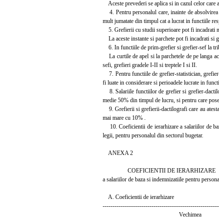
Aceste prevederi se aplica si in cazul celor care au
4. Pentru personalul care, inainte de absolvirea in
mult jumatate din timpul cat a lucrat in functiile res
5. Grefierii cu studii superioare pot fi incadrati 
La aceste instante si parchete pot fi incadrati si gre
6. In functiile de prim-grefier si grefier-sef la tri
La curtile de apel si la parchetele de pe langa ace
sefi, grefieri gradele I-II si treptele I si II.
7. Pentru functiile de grefier-statistician, grefier
fi luate in considerare si perioadele lucrate in func
8. Salariile functiilor de grefier si grefier-dactil
medie 50% din timpul de lucru, si pentru care pose
9. Grefierii si grefierii-dactilografi care au ates
mai mare cu 10% .
10. Coeficientii de ierarhizare a salariilor de baza
legii, pentru personalul din sectorul bugetar.
ANEXA 2
COEFICIENTII DE IERARHIZARE
a salariilor de baza si indemnizatiile pentru person
A. Coeficientii de ierarhizare
-----------------------------------------------------------
Vechimea