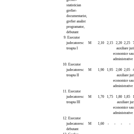
statistician
grefier-
documentarist,
grefier analist
programator,
debutant
9. Executor
judecatoresc M 2,10 2,15 2,20 2,25 7 ani
treapta I auxiliare juridi
economice sau
administrative
10. Executor
judecatoresc M 1,90 1,95 2,00 2,05 4 ani
treapta II auxiliare juridi
economice sau
administrative
11. Executor
judecatoresc M 1,70 1,75 1,80 1,85 1 an
treapta III auxiliare juridi
economice sau
administrative
12. Executor
judecatoresc M 1,60 - - - -
debutant