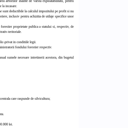
 arborilor inainte de varsta exploatabilitatii, pentru
e la incasare.
e sunt deductibile la calculul impozitului pe profit si nu
tiere, inclusiv pentru achizitia de utilaje specifice unor
estier proprietate publica a statului si, respectiv, de
rativ-teritoriale.
c-privat in conditiile legii.
nistratorii fondului forestier respectiv.
nual sumele necesare intretinerii acestora, din bugetul
 centrala care raspunde de silvicultura;
nta.
0.000 lei.