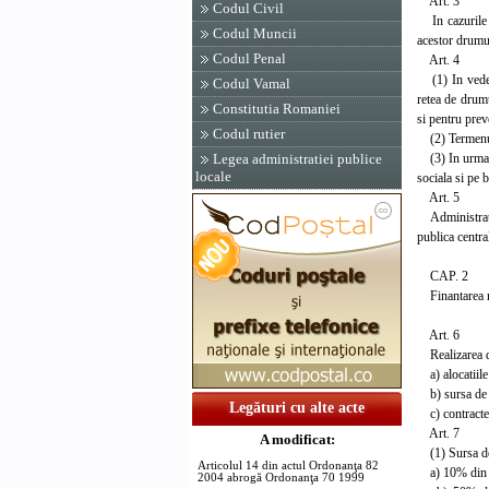
Art. 3
Codul Civil
In cazurile in
Codul Muncii
acestor drumur
Codul Penal
Art. 4
(1) In vederea
Codul Vamal
retea de drumu
Constitutia Romaniei
si pentru prev
Codul rutier
(2) Termenul p
(3) In urma an
Legea administratiei publice
locale
sociala si pe b
Art. 5
Administratori
publica centra
CAP. 2
Finantarea re
Art. 6
Realizarea de
a) alocatiile 
b) sursa de fi
Legături cu alte acte
c) contractele
Art. 7
A modificat:
(1) Sursa de f
Articolul 14 din actul Ordonanţa 82
a) 10% din va
2004 abrogă Ordonanţa 70 1999