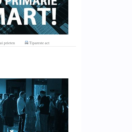
ui prieten
Tipareste act