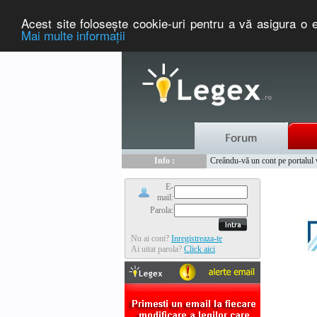
Acest site foloseşte cookie-uri pentru a vă asigura o e
Mai multe informaţii
Nou :
Legex.ro - portal de legislati
Info :
Creându-vă un cont pe portalul ww
Info :
www.tntauto.ro - Managementul 
E-
mail:
Parola:
Nu ai cont?
Inregistreaza-te
Ai uitat parola?
Click aici