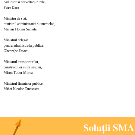
 si dezvoltarii rurale,
 Daea
u de stat,
administratiei si internelor,
Florian Saniuta
ul delegat
ministratia publica,
ghe Emacu
l transporturilor,
iilor si turismului,
Tudor Mitrea
 finantelor publice,
icolae Tanasescu