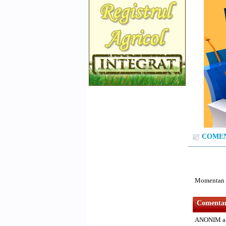
COMENT
Momentan n
Comentari
ANONIM a 