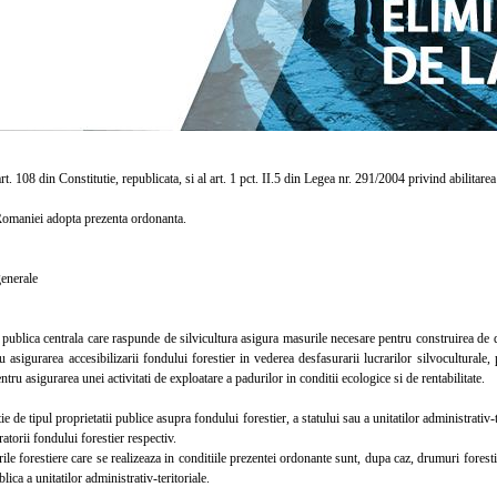
. 108 din Constitutie, republicata, si al art. 1 pct. II.5 din Legea nr. 291/2004 privind abilitar
aniei adopta prezenta ordonanta.
enerale
blica centrala care raspunde de silvicultura asigura masurile necesare pentru construirea de dr
u asigurarea accesibilizarii fondului forestier in vederea desfasurarii lucrarilor silvoculturale,
ntru asigurarea unei activitati de exploatare a padurilor in conditii ecologice si de rentabilitate.
 de tipul proprietatii publice asupra fondului forestier, a statului sau a unitatilor administrativ-t
ratorii fondului forestier respectiv.
forestiere care se realizeaza in conditiile prezentei ordonante sunt, dupa caz, drumuri forestie
lica a unitatilor administrativ-teritoriale.