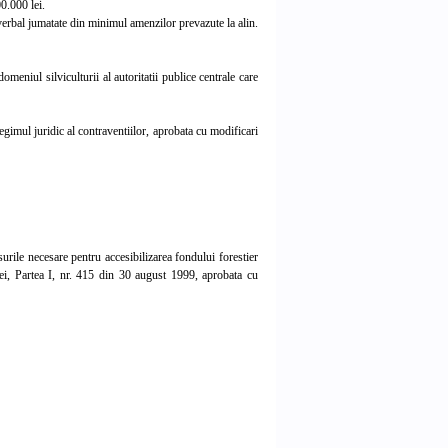
0.000 lei.
verbal jumatate din minimul amenzilor prevazute la alin.
meniul silviculturii al autoritatii publice centrale care
mul juridic al contraventiilor, aprobata cu modificari
ile necesare pentru accesibilizarea fondului forestier
ei, Partea I, nr. 415 din 30 august 1999, aprobata cu