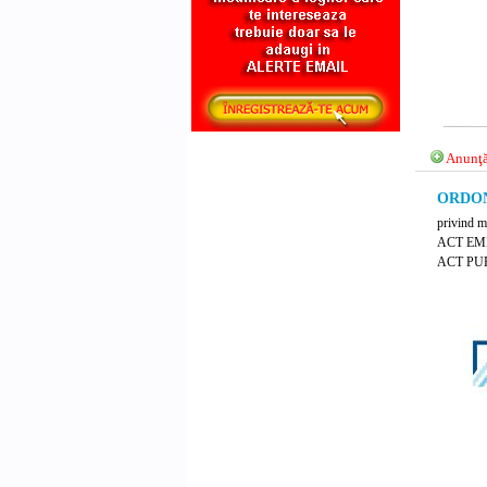
Anunţă
ORDONA
privind ma
ACT EM
ACT PUB