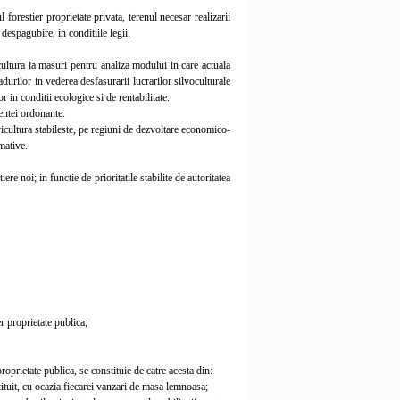
 forestier proprietate privata, terenul necesar realizarii
despagubire, in conditiile legii.
cultura ia masuri pentru analiza modului in care actuala
adurilor in vederea desfasurarii lucrarilor silvoculturale
 in conditii ecologice si de rentabilitate.
zentei ordonante.
vicultura stabileste, pe regiuni de dezvoltare economico-
imative.
e noi; in functie de prioritatile stabilite de autoritatea
r proprietate publica;
oprietate publica, se constituie de catre acesta din:
tuit, cu ocazia fiecarei vanzari de masa lemnoasa;