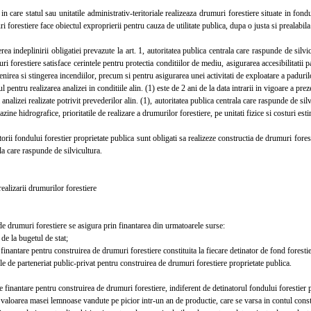
 care statul sau unitatile administrativ-teritoriale realizeaza drumuri forestiere situate in fondul
i forestiere face obiectul exproprierii pentru cauza de utilitate publica, dupa o justa si prealabila 
 indeplinirii obligatiei prevazute la art. 1, autoritatea publica centrala care raspunde de silvi
ri forestiere satisface cerintele pentru protectia conditiilor de mediu, asigurarea accesibilitatii p
enirea si stingerea incendiilor, precum si pentru asigurarea unei activitati de exploatare a padurilor
entru realizarea analizei in conditiile alin. (1) este de 2 ani de la data intrarii in vigoare a pre
alizei realizate potrivit prevederilor alin. (1), autoritatea publica centrala care raspunde de sil
azine hidrografice, prioritatile de realizare a drumurilor forestiere, pe unitati fizice si costuri est
i fondului forestier proprietate publica sunt obligati sa realizeze constructia de drumuri forestier
la care raspunde de silvicultura.
alizarii drumurilor forestiere
 drumuri forestiere se asigura prin finantarea din urmatoarele surse:
de la bugetul de stat;
nantare pentru construirea de drumuri forestiere constituita la fiecare detinator de fond forestie
 de parteneriat public-privat pentru construirea de drumuri forestiere proprietate publica.
inantare pentru construirea de drumuri forestiere, indiferent de detinatorul fondului forestier pr
loarea masei lemnoase vandute pe picior intr-un an de productie, care se varsa in contul consti