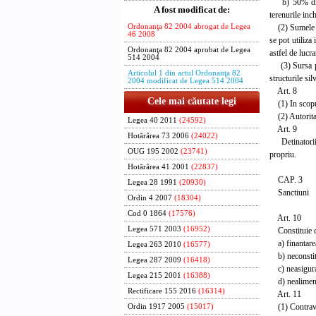
b) 50% din su
A fost modificat de:
terenurile inc
(2) Sumele rez
Ordonanţa 82 2004 abrogat de Legea
46 2008
se pot utiliza
Ordonanţa 82 2004 aprobat de Legea
astfel de lucra
514 2004
(3) Sursa pre
Articolul 1 din actul Ordonanţa 82
structurile sil
2004 modificat de Legea 514 2004
Art. 8
Cele mai căutate legi
(1) In scopul 
(2) Autoritati
Legea 40 2011
(24592)
Art. 9
Hotărârea 73 2006
(24022)
Detinatorii d
OUG 195 2002
(23741)
propriu.
Hotărârea 41 2001
(22837)
CAP. 3
Legea 28 1991
(20930)
Sanctiuni
Ordin 4 2007
(18304)
Cod 0 1864
(17576)
Art. 10
Legea 571 2003
(16952)
Constituie co
a) finantarea 
Legea 263 2010
(16577)
b) neconstitui
Legea 287 2009
(16418)
c) neasigurar
Legea 215 2001
(16388)
d) nealimentar
Rectificare 155 2016
(16314)
Art. 11
(1) Contravent
Ordin 1917 2005
(15017)