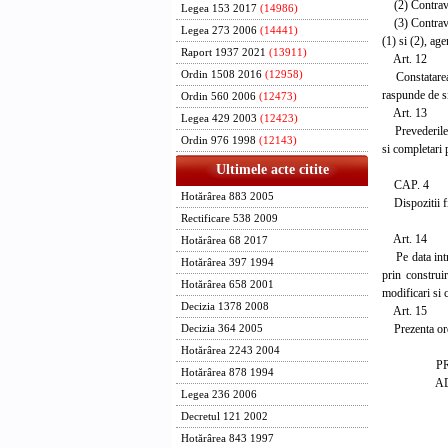
(2) Contravent
Legea 153 2017
(14986)
(3) Contraveni
Legea 273 2006
(14441)
(1) si (2), ag
Raport 1937 2021
(13911)
Art. 12
Ordin 1508 2016
(12958)
Constatarea co
raspunde de si
Ordin 560 2006
(12473)
Art. 13
Legea 429 2003
(12423)
Prevederile p
Ordin 976 1998
(12143)
si completari 
Ultimele acte citite
CAP. 4
Hotărârea 883 2005
Dispozitii f
Rectificare 538 2009
Art. 14
Hotărârea 68 2017
Pe data intra
Hotărârea 397 1994
prin construi
Hotărârea 658 2001
modificari si 
Decizia 1378 2008
Art. 15
Prezenta ordon
Decizia 364 2005
Hotărârea 2243 2004
PRIM-
Hotărârea 878 1994
ADRIA
Legea 236 2006
Decretul 121 2002
Contra
Ministru
Hotărârea 843 1997