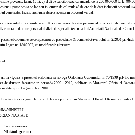
iile prevazute la art. 10 lit. c) si d) se sanctioneaza cu amenda de la 200.000.000 lei la 400.00
entul poate achita pe loc sau in termen de cel mult 48 de ore de la data incheierii procesului-
entul constatator facand mentiune despre aceasta in procesul-verbal.
ntraventiilor prevazute la art. 10 se realizeaza de catre personalul cu atributii de control in do
lvicultura si de catre personalul silvic de specialitate din cadrul Autoritatii Nationale de Control.
rezentei ordonante se completeaza cu prevederile Ordonantei Guvernului nr. 2/2001 privind regi
prin Legea nr. 180/2002, cu modificarile ulterioare.
inale
rii in vigoare a prezentei ordonante se abroga Ordonanta Guvernului nr. 70/1999 privind masur
rea de drumuri forestiere in perioada 2000 - 2010, publicata in Monitorul Oficial al Romani
completari prin Legea nr. 653/2001.
anta intra in vigoare la 3 zile de la data publicarii in Monitorul Oficial al Romaniei, Partea I.
MINISTRU
N NASTASE
semneaza:
l agriculturii,