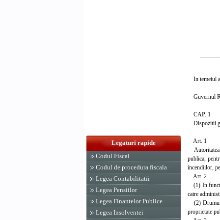
In temeiul art
Guvernul Rom
CAP. 1
Dispozitii g
Art. 1
Legaturi rapide
Autoritatea pu
Codul Fiscal
publica, pentr
Codul de procedura fiscala
incendiilor, pe
Art. 2
Legea Contabilitatii
(1) In functie
Legea Pensiilor
catre administ
Legea Finantelor Publice
(2) Drumurile 
proprietate pub
Legea Insolventei