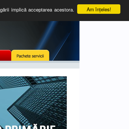
Am înţeles!
igării implică acceptarea acestora.