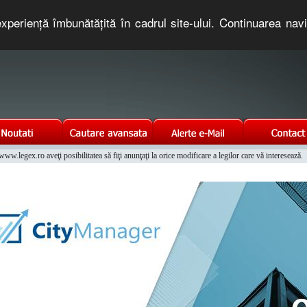
xperienţă îmbunătăţită în cadrul site-ului. Continuarea nav
e romaneasca. Un serviciu oferit gratuit de TNT COMPUTERS
w.legex.ro aveţi posibilitatea să fiţi anunţaţi la orice modificare a legilor care vă interesează.
Integrat al Parcului Auto