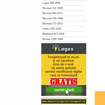
padurilor
Legea 188 1999
Petre
Decretul 161 2009
Decretul 464 2012
Ministr
ministrul 
Decretul 328 1966
Marian 
Decretul 772 2015
Ordin 1393 2010
Ministr
Hotărârea 813 2010
pentru ad
Decizia 1360 2006
Gheor
Ministru
construct
Miron 
Ministrul
Mihai N