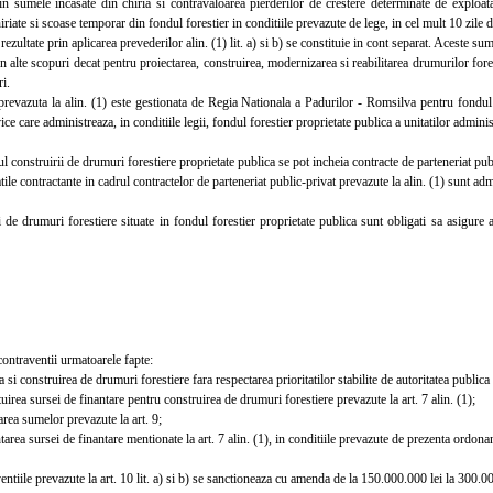
mele incasate din chiria si contravaloarea pierderilor de crestere determinate de exploatarea
hiriate si scoase temporar din fondul forestier in conditiile prevazute de lege, in cel mult 10 zile d
ultate prin aplicarea prevederilor alin. (1) lit. a) si b) se constituie in cont separat. Aceste sum
 in alte scopuri decat pentru proiectarea, construirea, modernizarea si reabilitarea drumurilor fores
ri.
vazuta la alin. (1) este gestionata de Regia Nationala a Padurilor - Romsilva pentru fondul for
vice care administreaza, in conditiile legii, fondul forestier proprietate publica a unitatilor administ
construirii de drumuri forestiere proprietate publica se pot incheia contracte de parteneriat publi
le contractante in cadrul contractelor de parteneriat public-privat prevazute la alin. (1) sunt admi
e drumuri forestiere situate in fondul forestier proprietate publica sunt obligati sa asigure a
ntraventii urmatoarele fapte:
si construirea de drumuri forestiere fara respectarea prioritatilor stabilite de autoritatea publica
rea sursei de finantare pentru construirea de drumuri forestiere prevazute la art. 7 alin. (1);
ea sumelor prevazute la art. 9;
ea sursei de finantare mentionate la art. 7 alin. (1), in conditiile prevazute de prezenta ordona
iile prevazute la art. 10 lit. a) si b) se sanctioneaza cu amenda de la 150.000.000 lei la 300.00