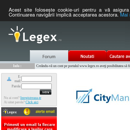
Acest site foloseşte cookie-uri pentru a vă asigura 
Continuarea navigării implică acceptarea acestora.
Mai 
Nou :
Info :
Legex.ro - portal de legislatie romaneasca. Un serviciu oferit g
Creându-vă un cont pe portalul www.legex.ro aveţi posibilitatea să fiţi
Info :
www.tntauto.ro - Managementul Integrat al Parcului Auto
Info :
Cauta coduri postale si prefixe telefonice nationale si internationale
E-
mail:
Parola:
Nu ai cont?
Inregistreaza-te
Ai uitat parola?
Click aici