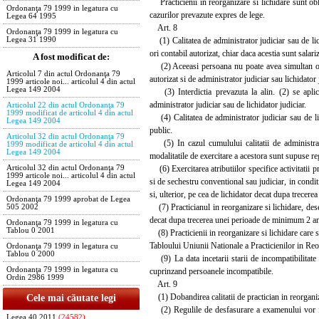
Practicienii in reorganizare si lichidare sunt oblig
Ordonanţa 79 1999 in legatura cu
cazurilor prevazute expres de lege.
Legea 64 1995
Art. 8
Ordonanţa 79 1999 in legatura cu
(1) Calitatea de administrator judiciar sau de lichi
Legea 31 1990
ori contabil autorizat, chiar daca acestia sunt salariz
A fost modificat de:
(2) Aceeasi persoana nu poate avea simultan ori su
Articolul 7 din actul Ordonanţa 79
autorizat si de administrator judiciar sau lichidator 
1999 articole noi... articolul 4 din actul
Legea 149 2004
(3) Interdictia prevazuta la alin. (2) se aplica,
administrator judiciar sau de lichidator judiciar.
Articolul 22 din actul Ordonanţa 79
1999 modificat de articolul 4 din actul
(4) Calitatea de administrator judiciar sau de lich
Legea 149 2004
public.
Articolul 32 din actul Ordonanţa 79
(5) In cazul cumulului calitatii de administrator
1999 modificat de articolul 4 din actul
Legea 149 2004
modalitatile de exercitare a acestora sunt supuse regu
(6) Exercitarea atributiilor specifice activitatii pr
Articolul 32 din actul Ordonanţa 79
1999 articole noi... articolul 4 din actul
si de sechestru conventional sau judiciar, in conditi
Legea 149 2004
si, ulterior, pe cea de lichidator decat dupa trecer
Ordonanţa 79 1999 aprobat de Legea
(7) Practicianul in reorganizare si lichidare, dese
505 2002
decat dupa trecerea unei perioade de minimum 2 an
Ordonanţa 79 1999 in legatura cu
Tablou 0 2001
(8) Practicienii in reorganizare si lichidare care se
Tabloului Uniunii Nationale a Practicienilor in Reorg
Ordonanţa 79 1999 in legatura cu
Tablou 0 2000
(9) La data incetarii starii de incompatibilitate 
Ordonanţa 79 1999 in legatura cu
cuprinzand persoanele incompatibile.
Ordin 2986 1999
Art. 9
(1) Dobandirea calitatii de practician in reorganiz
Cele mai căutate legi
(2) Regulile de desfasurare a examenului vor fi 
Legea 40 2011
(24582)