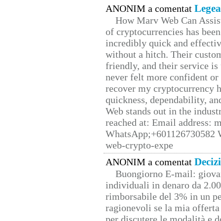
Legea
ANONIM a comentat
How Marv Web Can Assist
of cryptocurrencies has be
incredibly quick and effecti
without a hitch. Their custo
friendly, and their service i
never felt more confident or
recover my cryptocurrency h
quickness, dependability, an
Web stands out in the indus
reached at: Email address:
WhatsApp;+601126730582 W
web-crypto-expe
Deciz
ANONIM a comentat
Buongiorno E-mail: giova
individuali in denaro da 2.00
rimborsabile del 3% in un pe
ragionevoli se la mia offerta
per discutere le modalità e 