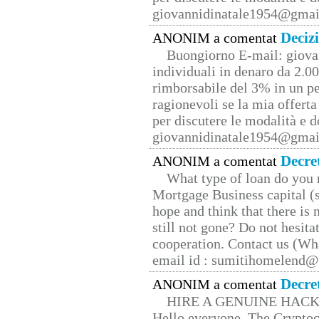
giovannidinatale1954@­gmai
Deciz
ANONIM a comentat
Buongiorno E-mail: giova
individuali in denaro da 2.00
rimborsabile del 3% in un pe
ragionevoli se la mia offerta
per discutere le modalità e 
giovannidinatale1954@­gmai
Decre
ANONIM a comentat
What type of loan do you 
Mortgage Business capital (s
hope and think that there is
still not gone? Do not hesita
cooperation. Contact us (W
email id : sumitihomelend
Decre
ANONIM a comentat
HIRE A GENUINE HAC
Hello everyone, The Cryptocu