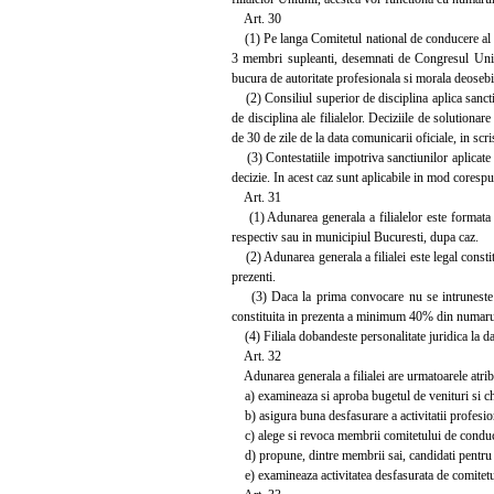
Art. 30
(1) Pe langa Comitetul national de conducere al Un
3 membri supleanti, desemnati de Congresul Uniuni
bucura de autoritate profesionala si morala deosebi
(2) Consiliul superior de disciplina aplica sanctiun
de disciplina ale filialelor. Deciziile de solutionare
de 30 de zile de la data comunicarii oficiale, in scri
(3) Contestatiile impotriva sanctiunilor aplicate 
decizie. In acest caz sunt aplicabile in mod corespun
Art. 31
(1) Adunarea generala a filialelor este formata din
respectiv sau in municipiul Bucuresti, dupa caz.
(2) Adunarea generala a filialei este legal constitu
prezenti.
(3) Daca la prima convocare nu se intruneste nu
constituita in prezenta a minimum 40% din numarul 
(4) Filiala dobandeste personalitate juridica la dat
Art. 32
Adunarea generala a filialei are urmatoarele atribu
a) examineaza si aproba bugetul de venituri si chelt
b) asigura buna desfasurare a activitatii profesion
c) alege si revoca membrii comitetului de conducere
d) propune, dintre membrii sai, candidati pentru 
e) examineaza activitatea desfasurata de comitetul d