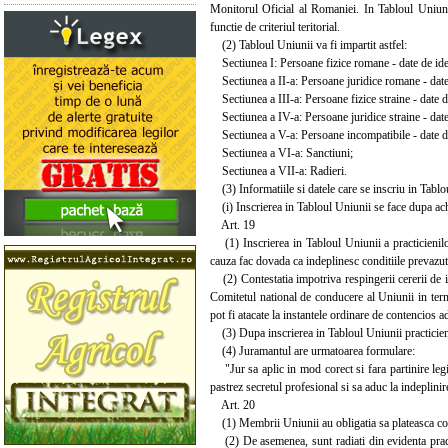
Monitorul Oficial al Romaniei. In Tabloul Uniunii
functie de criteriul teritorial.
(2) Tabloul Uniunii va fi impartit astfel:
Sectiunea I: Persoane fizice romane - date de iden
Sectiunea a II-a: Persoane juridice romane - date 
Sectiunea a III-a: Persoane fizice straine - date de
Sectiunea a IV-a: Persoane juridice straine - date 
Sectiunea a V-a: Persoane incompatibile - date de
Sectiunea a VI-a: Sanctiuni;
Sectiunea a VII-a: Radieri.
(3) Informatiile si datele care se inscriu in Tablo
(i) Inscrierea in Tabloul Uniunii se face dupa achi
Art. 19
(1) Inscrierea in Tabloul Uniunii a practicienilor 
cauza fac dovada ca indeplinesc conditiile prevazute
(2) Contestatia impotriva respingerii cererii de i
Comitetul national de conducere al Uniunii in terme
pot fi atacate la instantele ordinare de contencios a
(3) Dupa inscrierea in Tabloul Uniunii practicieni
(4) Juramantul are urmatoarea formulare:
"Jur sa aplic in mod corect si fara partinire legi
pastrez secretul profesional si sa aduc la indeplinire
Art. 20
(1) Membrii Uniunii au obligatia sa plateasca cotiz
(2) De asemenea, sunt radiati din evidenta practic