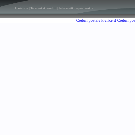
Harta site
|
Termeni si conditii
|
Informatii despre cookie
Coduri postale
Prefixe si Coduri po