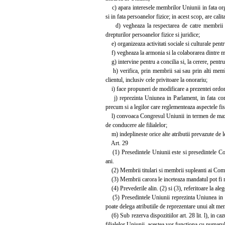
c) apara interesele membrilor Uniunii in fata organe
si in fata persoanelor fizice; in acest scop, are calit
d) vegheaza la respectarea de catre membrii Uniu
drepturilor persoanelor fizice si juridice;
e) organizeaza activitati sociale si culturale pentr
f) vegheaza la armonia si la colaborarea dintre me
g) intervine pentru a concilia si, la cerere, pentru 
h) verifica, prin membrii sai sau prin alti membri 
clientul, inclusiv cele privitoare la onorariu;
i) face propuneri de modificare a prezentei ordonante
j) reprezinta Uniunea in Parlament, in fata comisi
precum si a legilor care reglementeaza aspectele fisc
l) convoaca Congresul Uniunii in termen de maximu
de conducere ale filialelor;
m) indeplineste orice alte atributii prevazute de 
Art. 29
(1) Presedintele Uniunii este si presedintele Co
ani.
(2) Membrii titulari si membrii supleanti ai Comite
(3) Membrii carora le inceteaza mandatul pot fi re
(4) Prevederile alin. (2) si (3), referitoare la ale
(5) Presedintele Uniunii reprezinta Uniunea in fata
poate delega atributiile de reprezentare unui alt m
(6) Sub rezerva dispozitiilor art. 28 lit. l), in c
filialelor Uniunii, acestea vor functiona cu numaru