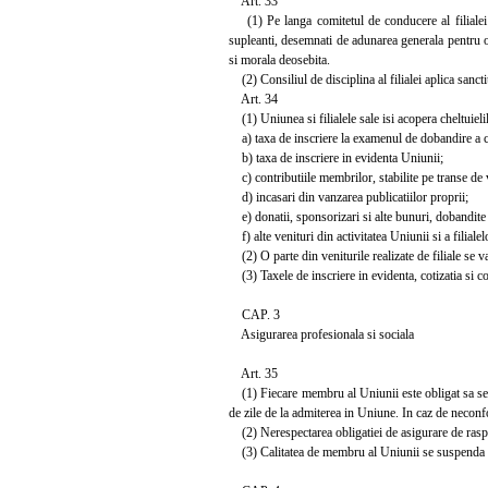
Art. 33
(1) Pe langa comitetul de conducere al filialei 
supleanti, desemnati de adunarea generala pentru o 
si morala deosebita.
(2) Consiliul de disciplina al filialei aplica sancti
Art. 34
(1) Uniunea si filialele sale isi acopera cheltuielil
a) taxa de inscriere la examenul de dobandire a cali
b) taxa de inscriere in evidenta Uniunii;
c) contributiile membrilor, stabilite pe transe de v
d) incasari din vanzarea publicatiilor proprii;
e) donatii, sponsorizari si alte bunuri, dobandite i
f) alte venituri din activitatea Uniunii si a filialel
(2) O parte din veniturile realizate de filiale se v
(3) Taxele de inscriere in evidenta, cotizatia si co
CAP. 3
Asigurarea profesionala si sociala
Art. 35
(1) Fiecare membru al Uniunii este obligat sa se as
de zile de la admiterea in Uniune. In caz de neconf
(2) Nerespectarea obligatiei de asigurare de raspu
(3) Calitatea de membru al Uniunii se suspenda in 