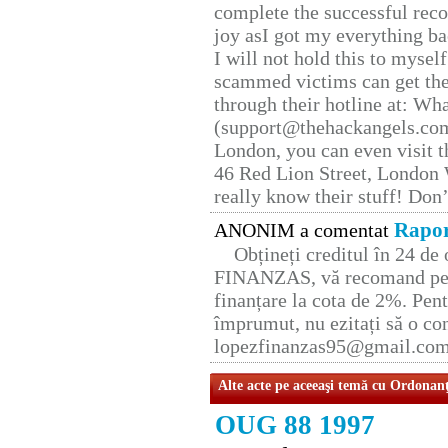
complete the successful reco
joy asI got my everything bac
I will not hold this to myself
scammed victims can get the
through their hotline at: W
(support@thehackangels.com
London, you can even visit th
46 Red Lion Street, London
really know their stuff! Don’
Rapor
ANONIM a comentat
Obțineți creditul în 24 d
FINANZAS, vă recomand pent
finanțare la cota de 2%. Pent
împrumut, nu ezitați să o con
lopezfinanzas95@gmail.co
Alte acte pe aceeaşi temă cu Ordonan
OUG 88 1997