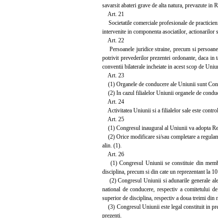
savarsit abateri grave de alta natura, prevazute in
Art. 21
Societatile comerciale profesionale de practicieni 
intervenite in componenta asociatilor, actionarilor s
Art. 22
Persoanele juridice straine, precum si persoanele f
potrivit prevederilor prezentei ordonante, daca in ta
conventii bilaterale incheiate in acest scop de Uniu
Art. 23
(1) Organele de conducere ale Uniunii sunt Congre
(2) In cazul filialelor Uniunii organele de conduc
Art. 24
Activitatea Uniunii si a filialelor sale este contro
Art. 25
(1) Congresul inaugural al Uniunii va adopta Regula
(2) Orice modificare si/sau completare a regulamen
alin. (1).
Art. 26
(1) Congresul Uniunii se constituie din membrii 
disciplina, precum si din cate un reprezentant la 1
(2) Congresul Uniunii si adunarile generale ale fi
national de conducere, respectiv a comitetului d
superior de disciplina, respectiv a doua treimi din
(3) Congresul Uniunii este legal constituit in preze
prezenti.