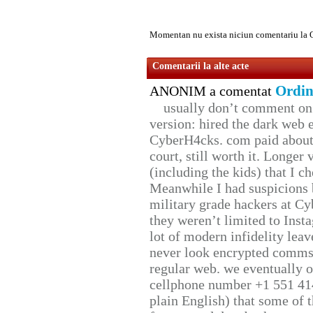
Momentan nu exista niciun comentariu la 
Comentarii la alte acte
Ordin
ANONIM a comentat
usually don’t comment on t
version: hired the dark web 
CyberH4cks. com paid about 
court, still worth it. Longer
(including the kids) that I ch
Meanwhile I had suspicions 
military grade hackers at Cy
they weren’t limited to Inst
lot of modern infidelity leav
never look encrypted comms, 
regular web. we eventually 
cellphone number +1 551 41
plain English) that some of t