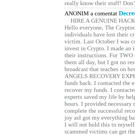
really know their stuff! Don’
Decre
ANONIM a comentat
HIRE A GENUINE HAC
Hello everyone, The Cryptocu
individuals have lost their c
victim. Last October I was 
invest in Crypto. I made an i
their instructions. For TWO 
them all day, but I got no re
broadcast that teaches on h
ANGELS RECOVERY EXPERT. H
funds back. I contacted the 
recover my funds. I contact
experts saved my life by hel
hours. I provided necessary 
complete the successful reco
joy asI got my everything bac
I will not hold this to myself
scammed victims can get the