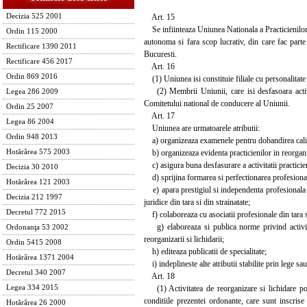
Art. 15
Decizia 525 2001
Se infiinteaza Uniunea Nationala a Practicienilor 
Ordin 115 2000
autonoma si fara scop lucrativ, din care fac parte 
Rectificare 1390 2011
Bucuresti.
Rectificare 456 2017
Art. 16
Ordin 869 2016
(1) Uniunea isi constituie filiale cu personalitat
(2) Membrii Uniunii, care isi desfasoara activitat
Legea 286 2009
Comitetului national de conducere al Uniunii.
Ordin 25 2007
Art. 17
Legea 86 2004
Uniunea are urmatoarele atributii:
Ordin 948 2013
a) organizeaza examenele pentru dobandirea calitatii
b) organizeaza evidenta practicienilor in reorganiza
Hotărârea 575 2003
c) asigura buna desfasurare a activitatii practicien
Decizia 30 2010
d) sprijina formarea si perfectionarea profesionala 
Hotărârea 121 2003
e) apara prestigiul si independenta profesionala a 
Decizia 212 1997
juridice din tara si din strainatate;
Decretul 772 2015
f) colaboreaza cu asociatii profesionale din tara si
g) elaboreaza si publica norme privind activitat
Ordonanţa 53 2002
reorganizarii si lichidarii;
Ordin 5415 2008
h) editeaza publicatii de specialitate;
Hotărârea 1371 2004
i) indeplineste alte atributii stabilite prin lege sa
Decretul 340 2007
Art. 18
(1) Activitatea de reorganizare si lichidare poat
Legea 334 2015
conditiile prezentei ordonante, care sunt inscris
Hotărârea 26 2000