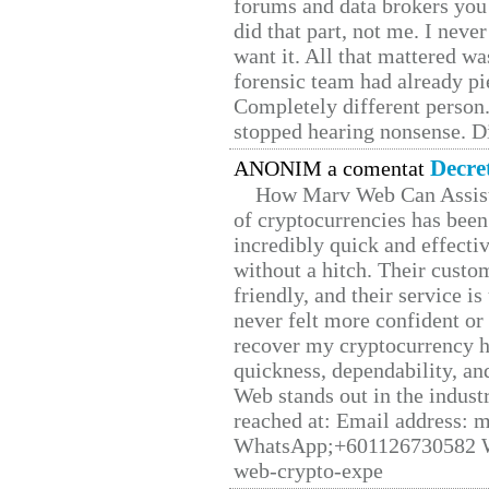
forums and data brokers you 
did that part, not me. I neve
want it. All that mattered w
forensic team had already pie
Completely different person
stopped hearing nonsense. Di
Decre
ANONIM a comentat
How Marv Web Can Assist
of cryptocurrencies has be
incredibly quick and effecti
without a hitch. Their custo
friendly, and their service i
never felt more confident or
recover my cryptocurrency h
quickness, dependability, an
Web stands out in the indus
reached at: Email address:
WhatsApp;+601126730582 W
web-crypto-expe