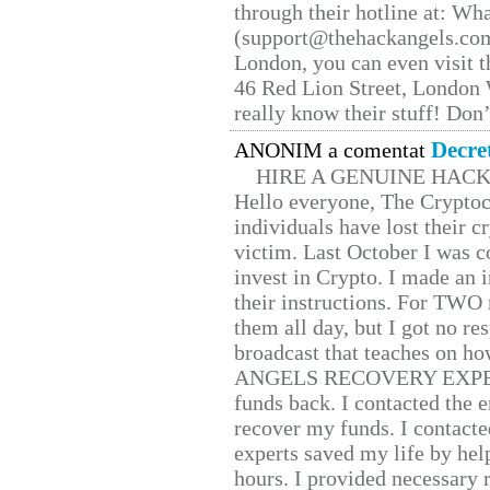
through their hotline at: W
(support@thehackangels.com
London, you can even visit th
46 Red Lion Street, London
really know their stuff! Don’
Decre
ANONIM a comentat
HIRE A GENUINE HAC
Hello everyone, The Cryptocu
individuals have lost their c
victim. Last October I was 
invest in Crypto. I made an i
their instructions. For TWO 
them all day, but I got no re
broadcast that teaches on h
ANGELS RECOVERY EXPERT. H
funds back. I contacted the 
recover my funds. I contact
experts saved my life by hel
hours. I provided necessary 