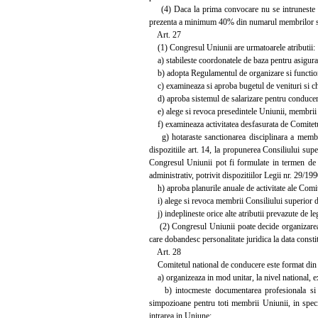
(4) Daca la prima convocare nu se intruneste num
prezenta a minimum 40% din numarul membrilor si r
Art. 27
(1) Congresul Uniunii are urmatoarele atributii:
a) stabileste coordonatele de baza pentru asigurarea
b) adopta Regulamentul de organizare si functiona
c) examineaza si aproba bugetul de venituri si chel
d) aproba sistemul de salarizare pentru conducerea 
e) alege si revoca presedintele Uniunii, membrii C
f) examineaza activitatea desfasurata de Comitetul
g) hotaraste sanctionarea disciplinara a membril
dispozitiile art. 14, la propunerea Consiliului sup
Congresul Uniunii pot fi formulate in termen de 30
administrativ, potrivit dispozitiilor Legii nr. 29/199
h) aproba planurile anuale de activitate ale Comite
i) alege si revoca membrii Consiliului superior de
j) indeplineste orice alte atributii prevazute de le
(2) Congresul Uniunii poate decide organizarea ca
care dobandesc personalitate juridica la data constitu
Art. 28
Comitetul national de conducere este format din 11 
a) organizeaza in mod unitar, la nivel national, exa
b) intocmeste documentarea profesionala si asi
simpozioane pentru toti membrii Uniunii, in special
intrarea in Uniune;