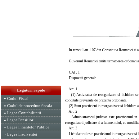
In temeiul art. 107 din Constitutia Romaniei si al 
Guvernul Romaniei emite urmatoarea ordonanta
CAP. 1
Dispozitii generale
Art. 1
Legaturi rapide
(1) Activitatea de reorganizare si lichidare se in
Codul Fiscal
conditiile prevazute de prezenta ordonanta.
Codul de procedura fiscala
(2) Sunt practicieni in reorganizare si lichidare adm
Art. 2
Legea Contabilitatii
Administratorul judiciar este practicianul in r
Legea Pensiilor
reorganizarii judiciare si a falimentului, cu modifica
Legea Finantelor Publice
Art. 3
Lichidatorul este practicianul in reorganizare si l
Legea Insolventei