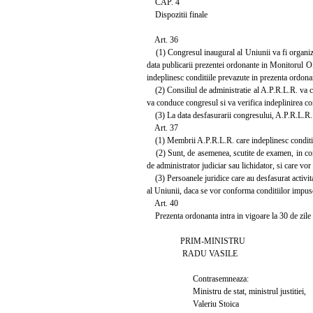
CAP. 4
Dispozitii finale
Art. 36
(1) Congresul inaugural al Uniunii va fi organiza
data publicarii prezentei ordonante in Monitorul Of
indeplinesc conditiile prevazute in prezenta ordonan
(2) Consiliul de administratie al A.P.R.L.R. va c
va conduce congresul si va verifica indeplinirea con
(3) La data desfasurarii congresului, A.P.R.L.R. v
Art. 37
(1) Membrii A.P.R.L.R. care indeplinesc conditiile st
(2) Sunt, de asemenea, scutite de examen, in conditi
de administrator judiciar sau lichidator, si care vo
(3) Persoanele juridice care au desfasurat activita
al Uniunii, daca se vor conforma conditiilor impuse d
Art. 40
Prezenta ordonanta intra in vigoare la 30 de zile d
PRIM-MINISTRU
RADU VASILE
Contrasemneaza:
Ministru de stat, ministrul justitiei,
Valeriu Stoica