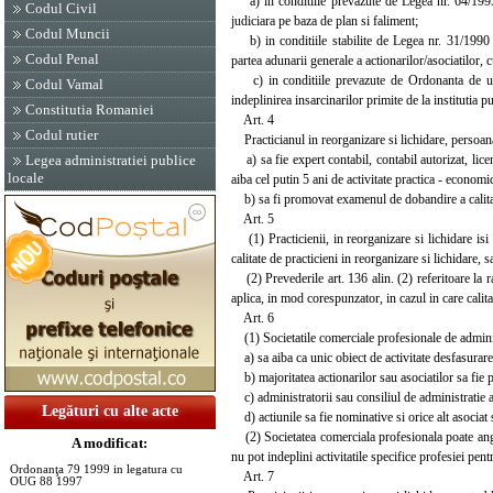
a) in conditiile prevazute de Legea nr. 64/1995, s
Codul Civil
judiciara pe baza de plan si faliment;
Codul Muncii
b) in conditiile stabilite de Legea nr. 31/1990 pr
Codul Penal
partea adunarii generale a actionarilor/asociatilor, c
c) in conditiile prevazute de Ordonanta de urgen
Codul Vamal
indeplinirea insarcinarilor primite de la institutia p
Constitutia Romaniei
Art. 4
Codul rutier
Practicianul in reorganizare si lichidare, persoana
a) sa fie expert contabil, contabil autorizat, lice
Legea administratiei publice
locale
aiba cel putin 5 ani de activitate practica - economi
b) sa fi promovat examenul de dobandire a calitatii 
Art. 5
(1) Practicienii, in reorganizare si lichidare isi p
calitate de practicieni in reorganizare si lichidare, sal
(2) Prevederile art. 136 alin. (2) referitoare la 
aplica, in mod corespunzator, in cazul in care calit
Art. 6
(1) Societatile comerciale profesionale de administ
a) sa aiba ca unic obiect de activitate desfasurare
b) majoritatea actionarilor sau asociatilor sa fie pr
c) administratorii sau consiliul de administratie al 
Legături cu alte acte
d) actiunile sa fie nominative si orice alt asociat
(2) Societatea comerciala profesionala poate angaja 
A modificat:
nu pot indeplini activitatile specifice profesiei pent
Ordonanţa 79 1999 in legatura cu
Art. 7
OUG 88 1997