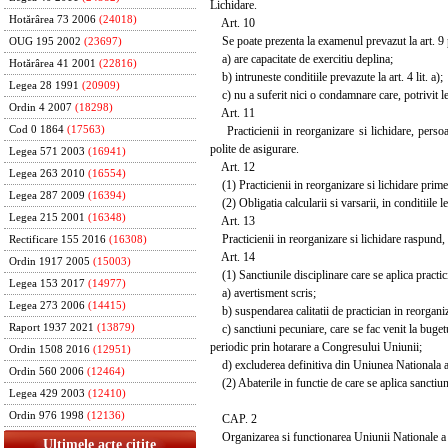
Lichidare.
Hotărârea 73 2006
(24018)
Art. 10
Se poate prezenta la examenul prevazut la art. 9 p
OUG 195 2002
(23697)
a) are capacitate de exercitiu deplina;
Hotărârea 41 2001
(22816)
b) intruneste conditiile prevazute la art. 4 lit. a);
Legea 28 1991
(20909)
c) nu a suferit nici o condamnare care, potrivit leg
Ordin 4 2007
(18298)
Art. 11
Practicienii in reorganizare si lichidare, persoan
Cod 0 1864
(17563)
polite de asigurare.
Legea 571 2003
(16941)
Art. 12
Legea 263 2010
(16554)
(1) Practicienii in reorganizare si lichidare primesc
Legea 287 2009
(16394)
(2) Obligatia calcularii si varsarii, in conditiile le
Legea 215 2001
(16348)
Art. 13
Practicienii in reorganizare si lichidare raspund, in
Rectificare 155 2016
(16308)
Art. 14
Ordin 1917 2005
(15003)
(1) Sanctiunile disciplinare care se aplica practicie
Legea 153 2017
(14977)
a) avertisment scris;
Legea 273 2006
(14415)
b) suspendarea calitatii de practician in reorganiza
c) sanctiuni pecuniare, care se fac venit la bugetul
Raport 1937 2021
(13879)
periodic prin hotarare a Congresului Uniunii;
Ordin 1508 2016
(12951)
d) excluderea definitiva din Uniunea Nationala a Pra
Ordin 560 2006
(12464)
(2) Abaterile in functie de care se aplica sanctiuni
Legea 429 2003
(12410)
Ordin 976 1998
(12136)
CAP. 2
Organizarea si functionarea Uniunii Nationale a P
Ultimele acte citite