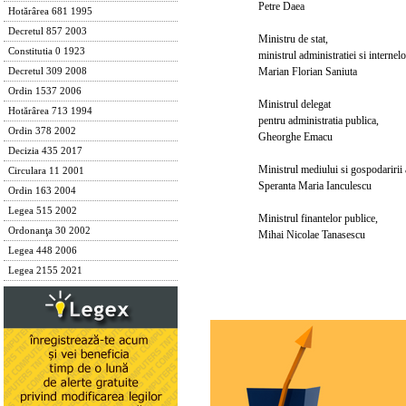
Petre Daea
Hotărârea 681 1995
Decretul 857 2003
Ministru de stat,
Constitutia 0 1923
ministrul administratiei si internelo
Marian Florian Saniuta
Decretul 309 2008
Ordin 1537 2006
Ministrul delegat
Hotărârea 713 1994
pentru administratia publica,
Ordin 378 2002
Gheorghe Emacu
Decizia 435 2017
Ministrul mediului si gospodaririi ap
Circulara 11 2001
Speranta Maria Ianculescu
Ordin 163 2004
Legea 515 2002
Ministrul finantelor publice,
Ordonanţa 30 2002
Mihai Nicolae Tanasescu
Legea 448 2006
Legea 2155 2021