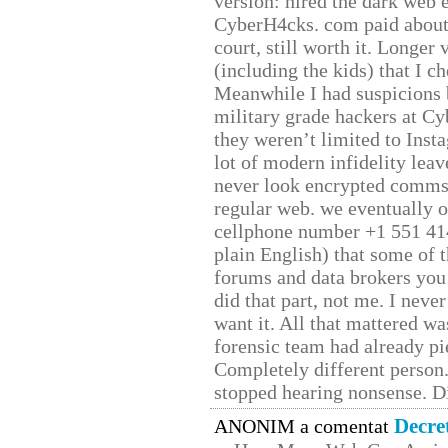
version: hired the dark web 
CyberH4cks. com paid about 
court, still worth it. Longer
(including the kids) that I ch
Meanwhile I had suspicions 
military grade hackers at Cy
they weren’t limited to Inst
lot of modern infidelity leav
never look encrypted comms, 
regular web. we eventually 
cellphone number +1 551 41
plain English) that some of t
forums and data brokers you 
did that part, not me. I neve
want it. All that mattered w
forensic team had already pie
Completely different person
stopped hearing nonsense. Di
Decre
ANONIM a comentat