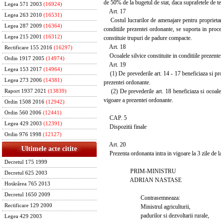
de 50% de la bugetul de stat, daca suprafetele de t
Legea 571 2003
(16924)
Art. 17
Legea 263 2010
(16531)
Costul lucrarilor de amenajare pentru proprietarii d
Legea 287 2009
(16364)
conditiile prezentei ordonante, se suporta in pro
Legea 215 2001
(16312)
constituie trupuri de padure compacte.
Art. 18
Rectificare 155 2016
(16297)
Ocoalele silvice constituite in conditiile prezente
Ordin 1917 2005
(14974)
Art. 19
Legea 153 2017
(14964)
(1) De prevederile art. 14 - 17 beneficiaza si propr
Legea 273 2006
(14381)
prezentei ordonante.
(2) De prevederile art. 18 beneficiaza si ocoalele 
Raport 1937 2021
(13839)
vigoare a prezentei ordonante.
Ordin 1508 2016
(12942)
Ordin 560 2006
(12441)
CAP. 5
Legea 429 2003
(12391)
Dispozitii finale
Ordin 976 1998
(12127)
Art. 20
Ultimele acte citite
Prezenta ordonanta intra in vigoare la 3 zile de la
Decretul 175 1999
PRIM-MINISTRU
Decretul 625 2003
ADRIAN NASTASE
Hotărârea 765 2013
Decretul 1650 2009
Contrasemneaza:
Rectificare 129 2000
Ministrul agriculturii,
padurilor si dezvoltarii rurale,
Legea 429 2003