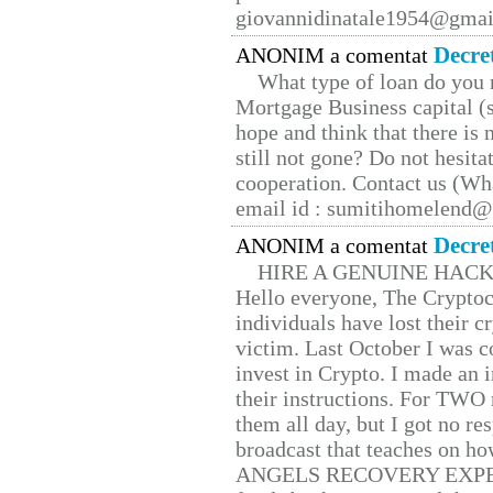
giovannidinatale1954@­gmai
Decre
ANONIM a comentat
What type of loan do you 
Mortgage Business capital (s
hope and think that there is
still not gone? Do not hesita
cooperation. Contact us (W
email id : sumitihomelend
Decre
ANONIM a comentat
HIRE A GENUINE HAC
Hello everyone, The Cryptocu
individuals have lost their c
victim. Last October I was 
invest in Crypto. I made an i
their instructions. For TWO 
them all day, but I got no re
broadcast that teaches on h
ANGELS RECOVERY EXPERT. H