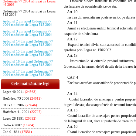
Ocoalele silvice infiintate in conditiile art. 8 d
Ordonanţa 77 2004 abrogat de Legea
46 2008
desfasurate de ocoalele silvice de stat.
Art. 10
Ordonanţa 77 2004 aprobat de Legea
515 2004
Iesirea din asociatie nu poate avea loc pe durata d
Articolul 2 din actul Ordonanţa 77
Art. 11
2004 modificat de Legea 515 2004
Anual se efectueaza auditul tehnic al activitatii des
Articolul 3 din actul Ordonanţa 77
raspunde de silvicultura.
2004 modificat de Legea 515 2004
Art. 12
Articolul 14 din actul Ordonanţa 77
Expertii tehnici silvici sunt autorizati in conditii
2004 modificat de Legea 515 2004
aprobata prin Legea nr. 156/2002.
Articolul 15 din actul Ordonanţa 77
2004 modificat de Legea 515 2004
Art. 13
Instructiunile si criteriile privind infiintarea,
Articolul 16 din actul Ordonanţa 77
2004 modificat de Legea 515 2004
Guvernului, in termen de 90 de zile de la intrarea 
Articolul 17 din actul Ordonanţa 77
2004 modificat de Legea 515 2004
CAP. 4
Facilitati acordate asociatiilor de proprietari de p
Cele mai căutate legi
Legea 40 2011
(24563)
Art. 14
Hotărârea 73 2006
(24012)
Costul lucrarilor de amenajare pentru proprietarii
bugetul de stat, daca suprafetele de terenuri fores
OUG 195 2002
(23646)
Art. 15
Hotărârea 41 2001
(22797)
Costul lucrarilor de amenajare pentru proprietarii 
Legea 28 1991
(20892)
de la bugetul de stat, daca suprafetele de terenuri
Ordin 4 2007
(18284)
Art. 16
Costul lucrarilor de amenajare pentru proprietarii d
Cod 0 1864
(17551)