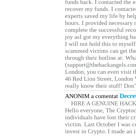
funds back. I contacted the 
recover my funds. I contact
experts saved my life by hel
hours. I provided necessary 
complete the successful reco
joy asI got my everything bac
I will not hold this to myself
scammed victims can get the
through their hotline at: W
(support@thehackangels.com
London, you can even visit th
46 Red Lion Street, London
really know their stuff! Don’
Decre
ANONIM a comentat
HIRE A GENUINE HAC
Hello everyone, The Cryptocu
individuals have lost their c
victim. Last October I was 
invest in Crypto. I made an i