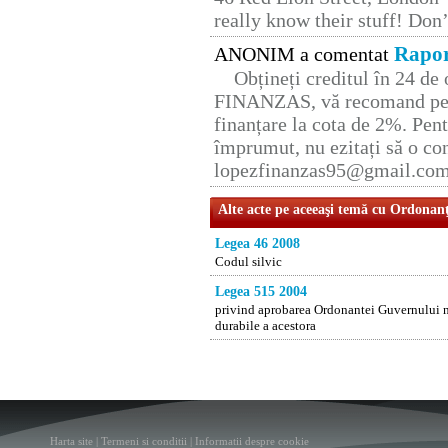
really know their stuff! Don’
Rapor
ANONIM a comentat
Obțineți creditul în 24 d
FINANZAS, vă recomand pent
finanțare la cota de 2%. Pent
împrumut, nu ezitați să o con
lopezfinanzas95@gmail.co
Alte acte pe aceeaşi temă cu Ordonan
Legea 46 2008
Codul silvic
Legea 515 2004
privind aprobarea Ordonantei Guvernului nr.
durabile a acestora
Harta site
|
Termeni si conditii
|
Informatii despre cookie