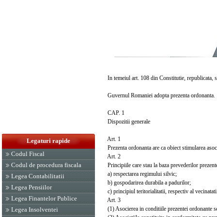
In temeiul art. 108 din Constitutie, republicata, s
Guvernul Romaniei adopta prezenta ordonanta.
CAP. 1
Dispozitii generale
Art. 1
Legaturi rapide
Prezenta ordonanta are ca obiect stimularea asocieri
Codul Fiscal
Art. 2
Codul de procedura fiscala
Principiile care stau la baza prevederilor prezent
a) respectarea regimului silvic;
Legea Contabilitatii
b) gospodarirea durabila a padurilor;
Legea Pensiilor
c) principiul teritorialitatii, respectiv al vecinatati
Legea Finantelor Publice
Art. 3
(1) Asocierea in conditiile prezentei ordonante se fa
Legea Insolventei