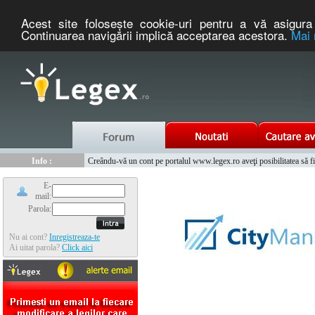
Acest site foloseşte cookie-uri pentru a vă asigura 
Continuarea navigării implică acceptarea acestora.
Mai 
Nou :
Info :
Legex.ro - portal de legislatie romaneasca. Un serviciu oferit g
Cauta coduri postale si prefixe telefonice nationale si internationale
Info :
Creându-vă un cont pe portalul www.legex.ro aveţi posibilitatea să fiţi
Info :
www.tntauto.ro - Managementul Integrat al Parcului Auto
E-
mail:
Parola:
Nu ai cont?
Inregistreaza-te
Ai uitat parola?
Click aici