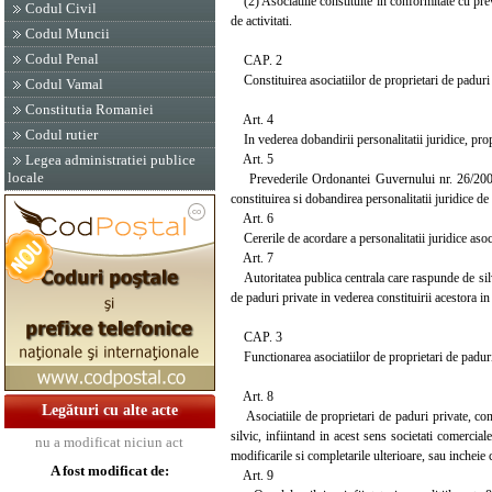
(2) Asociatiile constituite in conformitate cu pre
Codul Civil
de activitati.
Codul Muncii
Codul Penal
CAP. 2
Constituirea asociatiilor de proprietari de paduri
Codul Vamal
Constitutia Romaniei
Art. 4
Codul rutier
In vederea dobandirii personalitatii juridice, propri
Art. 5
Legea administratiei publice
locale
Prevederile Ordonantei Guvernului nr. 26/2000 cu 
constituirea si dobandirea personalitatii juridice de 
Art. 6
Cererile de acordare a personalitatii juridice asocia
Art. 7
Autoritatea publica centrala care raspunde de silvic
de paduri private in vederea constituirii acestora in
CAP. 3
Functionarea asociatiilor de proprietari de paduri
Art. 8
Legături cu alte acte
Asociatiile de proprietari de paduri private, cons
silvic, infiintand in acest sens societati comercial
nu a modificat niciun act
modificarile si completarile ulterioare, sau incheie 
A fost modificat de:
Art. 9