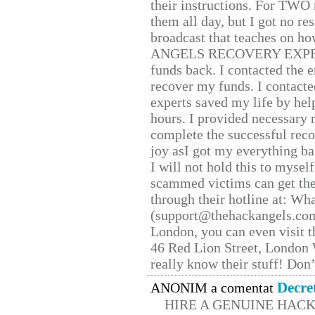
their instructions. For TWO 
them all day, but I got no re
broadcast that teaches on h
ANGELS RECOVERY EXPERT. H
funds back. I contacted the 
recover my funds. I contact
experts saved my life by hel
hours. I provided necessary 
complete the successful reco
joy asI got my everything bac
I will not hold this to myself
scammed victims can get the
through their hotline at: W
(support@thehackangels.com
London, you can even visit th
46 Red Lion Street, London
really know their stuff! Don’
Decre
ANONIM a comentat
HIRE A GENUINE HAC