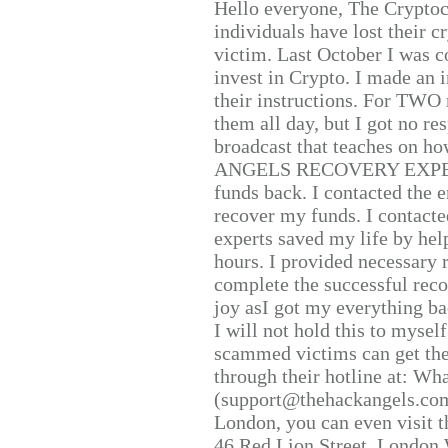
Hello everyone, The Cryptocu
individuals have lost their c
victim. Last October I was 
invest in Crypto. I made an i
their instructions. For TWO 
them all day, but I got no re
broadcast that teaches on h
ANGELS RECOVERY EXPERT. H
funds back. I contacted the 
recover my funds. I contact
experts saved my life by hel
hours. I provided necessary 
complete the successful reco
joy asI got my everything bac
I will not hold this to myself
scammed victims can get the
through their hotline at: W
(support@thehackangels.com
London, you can even visit th
46 Red Lion Street, London