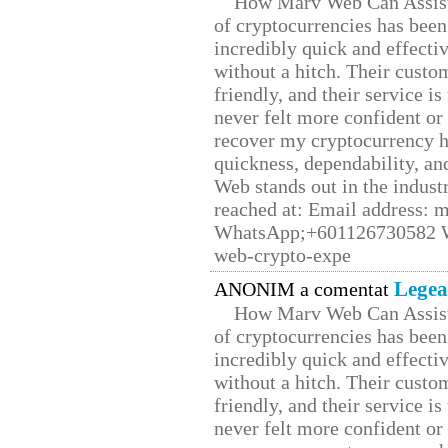
How Marv Web Can Assist
of cryptocurrencies has be
incredibly quick and effecti
without a hitch. Their custo
friendly, and their service i
never felt more confident or
recover my cryptocurrency h
quickness, dependability, an
Web stands out in the indus
reached at: Email address:
WhatsApp;+601126730582 W
web-crypto-expe
Legea
ANONIM a comentat
How Marv Web Can Assist
of cryptocurrencies has be
incredibly quick and effecti
without a hitch. Their custo
friendly, and their service i
never felt more confident or