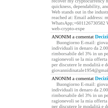
recover my cryptocurrency h
quickness, dependability, an
Web stands out in the indus
reached at: Email address:
WhatsApp;+601126730582 W
web-crypto-expe
Deciz
ANONIM a comentat
Buongiorno E-mail: giova
individuali in denaro da 2.00
rimborsabile del 3% in un pe
ragionevoli se la mia offerta
per discutere le modalità e 
giovannidinatale1954@­gmai
Deciz
ANONIM a comentat
Buongiorno E-mail: giova
individuali in denaro da 2.00
rimborsabile del 3% in un pe
ragionevoli se la mia offerta
per discutere le modalità e 