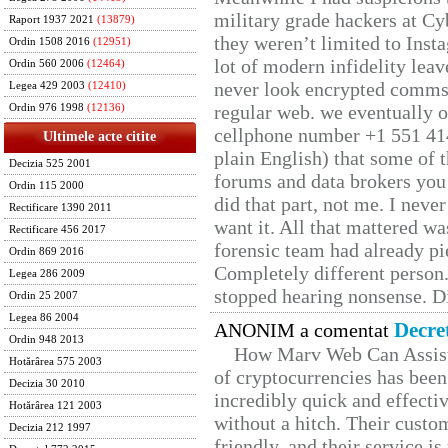
military grade hackers at Cy
Raport 1937 2021
(13879)
they weren’t limited to Inst
Ordin 1508 2016
(12951)
lot of modern infidelity leav
Ordin 560 2006
(12464)
never look encrypted comms, 
Legea 429 2003
(12410)
regular web. we eventually 
Ordin 976 1998
(12136)
cellphone number +1 551 41
Ultimele acte citite
plain English) that some of t
Decizia 525 2001
forums and data brokers you 
Ordin 115 2000
did that part, not me. I neve
Rectificare 1390 2011
want it. All that mattered w
Rectificare 456 2017
forensic team had already pie
Ordin 869 2016
Completely different person
Legea 286 2009
stopped hearing nonsense. Di
Ordin 25 2007
Legea 86 2004
Decre
ANONIM a comentat
Ordin 948 2013
How Marv Web Can Assist
Hotărârea 575 2003
of cryptocurrencies has be
Decizia 30 2010
incredibly quick and effecti
Hotărârea 121 2003
without a hitch. Their custo
Decizia 212 1997
friendly, and their service i