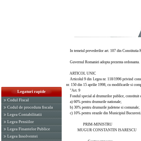
In temeiul prevederilor art. 107 din Constitutia Ro
Guvernul Romaniei adopta prezenta ordonanta.
ARTICOL UNIC
Articolul 9 din Legea nr. 118/1996 privind constit
nr. 150 din 15 aprilie 1998, cu modificarile si comp
"Art. 9
Legaturi rapide
Fondul special al drumurilor publice, constituit co
Codul Fiscal
a) 60% pentru drumurile nationale;
Codul de procedura fiscala
b) 30% pentru drumurile judetene si comunale;
c) 10% pentru strazile din Municipiul Bucuresti
Legea Contabilitatii
Legea Pensiilor
PRIM-MINISTRU
Legea Finantelor Publice
MUGUR CONSTANTIN ISARESCU
Legea Insolventei