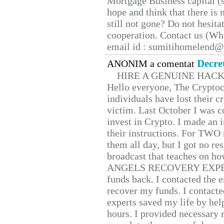
Mortgage Business capital (s
hope and think that there is
still not gone? Do not hesita
cooperation. Contact us (W
email id : sumitihomelend
Decre
ANONIM a comentat
HIRE A GENUINE HAC
Hello everyone, The Cryptocu
individuals have lost their c
victim. Last October I was 
invest in Crypto. I made an i
their instructions. For TWO 
them all day, but I got no re
broadcast that teaches on h
ANGELS RECOVERY EXPERT. H
funds back. I contacted the 
recover my funds. I contact
experts saved my life by hel
hours. I provided necessary 