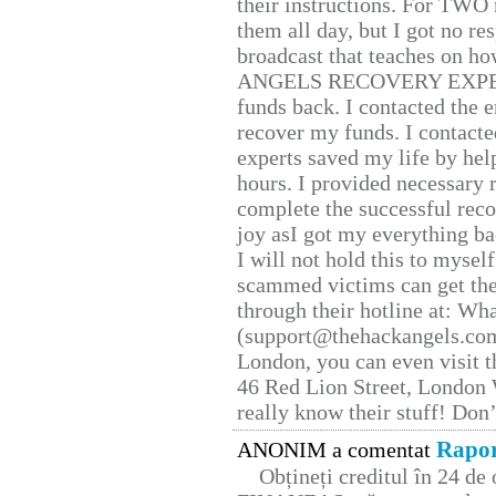
their instructions. For TWO 
them all day, but I got no re
broadcast that teaches on h
ANGELS RECOVERY EXPERT. H
funds back. I contacted the 
recover my funds. I contact
experts saved my life by hel
hours. I provided necessary 
complete the successful reco
joy asI got my everything bac
I will not hold this to myself
scammed victims can get the
through their hotline at: W
(support@thehackangels.com
London, you can even visit th
46 Red Lion Street, London
really know their stuff! Don’
Rapor
ANONIM a comentat
Obțineți creditul în 24 d