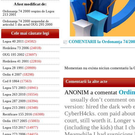
A fost modificat de:
Ordonanţa 74 2000 respins de Legea
213 2001
Ordonanţa 74 2000 suspendat de
articolul 1 din actul OUG 295 2000
Cele mai căutate legi
COMENTARII la Ordonanţa 74/200
Legea 40 2011
(24582)
Hotărârea 73 2006
(24018)
OUG 195 2002
(23697)
Hotărârea 41 2001
(22816)
Momentan nu exista niciun comentariu la 
Legea 28 1991
(20909)
Ordin 4 2007
(18298)
Comentarii la alte acte
Cod 0 1864
(17563)
Legea 571 2003
(16941)
Ordin
ANONIM a comentat
Legea 263 2010
(16554)
usually don’t comment on t
Legea 287 2009
(16394)
version: hired the dark web 
Legea 215 2001
(16348)
CyberH4cks. com paid about 
Rectificare 155 2016
(16308)
court, still worth it. Longer
Ordin 1917 2005
(15003)
(including the kids) that I ch
Legea 153 2017
(14977)
Meanwhile I had suspicions 
Legea 273 2006
(14415)