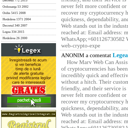
Decretul 772 2015
never felt more confident or
Ordonanţa 53 2002
recover my cryptocurrency h
Ordin 5415 2008
quickness, dependability, an
Hotărârea 1371 2004
Web stands out in the indus
Decretul 340 2007
reached at: Email address:
Legea 334 2015
WhatsApp;+601126730582 W
Hotărârea 26 2000
web-crypto-expe
Legea
ANONIM a comentat
How Marv Web Can Assist
of cryptocurrencies has be
incredibly quick and effecti
without a hitch. Their custo
friendly, and their service i
never felt more confident or
recover my cryptocurrency h
quickness, dependability, an
Web stands out in the indus
reached at: Email address:
WhatsApp;+601126730582 W