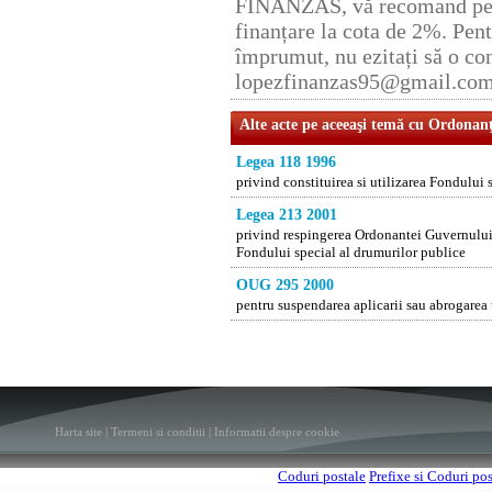
FINANZAS, vă recomand pent
finanțare la cota de 2%. Pent
împrumut, nu ezitați să o con
lopezfinanzas95@gmail.co
Alte acte pe aceeaşi temă cu Ordonan
Legea 118 1996
privind constituirea si utilizarea Fondului 
Legea 213 2001
privind respingerea Ordonantei Guvernului n
Fondului special al drumurilor publice
OUG 295 2000
pentru suspendarea aplicarii sau abrogarea
Harta site
|
Termeni si conditii
|
Informatii despre cookie
Coduri postale
Prefixe si Coduri po