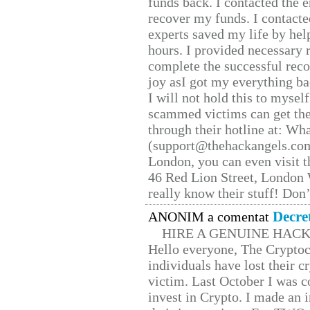
funds back. I contacted the 
recover my funds. I contact
experts saved my life by hel
hours. I provided necessary 
complete the successful reco
joy asI got my everything bac
I will not hold this to myself
scammed victims can get the
through their hotline at: W
(support@thehackangels.com
London, you can even visit th
46 Red Lion Street, London
really know their stuff! Don’
Decre
ANONIM a comentat
HIRE A GENUINE HAC
Hello everyone, The Cryptocu
individuals have lost their c
victim. Last October I was 
invest in Crypto. I made an i