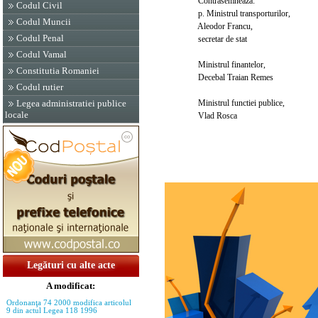
Contrasemneaza:
Codul Civil
p. Ministrul transporturilor,
Codul Muncii
Aleodor Francu,
Codul Penal
secretar de stat
Codul Vamal
Ministrul finantelor,
Constitutia Romaniei
Decebal Traian Remes
Codul rutier
Ministrul functiei publice,
Legea administratiei publice
locale
Vlad Rosca
Legături cu alte acte
A modificat:
Ordonanţa 74 2000 modifica articolul
9 din actul Legea 118 1996