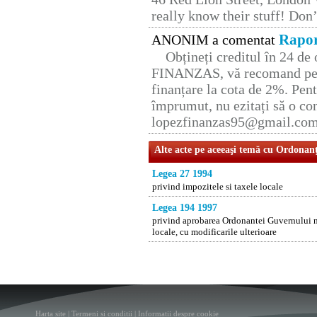
really know their stuff! Don’
Rapor
ANONIM a comentat
Obțineți creditul în 24 d
FINANZAS, vă recomand pent
finanțare la cota de 2%. Pent
împrumut, nu ezitați să o con
lopezfinanzas95@gmail.co
Alte acte pe aceeaşi temă cu Ordonan
Legea 27 1994
privind impozitele si taxele locale
Legea 194 1997
privind aprobarea Ordonantei Guvernului nr
locale, cu modificarile ulterioare
Harta site
|
Termeni si conditii
|
Informatii despre cookie