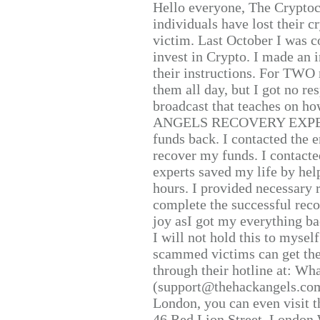
Hello everyone, The Cryptocu
individuals have lost their c
victim. Last October I was 
invest in Crypto. I made an i
their instructions. For TWO 
them all day, but I got no re
broadcast that teaches on h
ANGELS RECOVERY EXPERT. H
funds back. I contacted the 
recover my funds. I contact
experts saved my life by hel
hours. I provided necessary 
complete the successful reco
joy asI got my everything bac
I will not hold this to myself
scammed victims can get the
through their hotline at: W
(support@thehackangels.com
London, you can even visit th
46 Red Lion Street, London