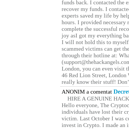
funds back. I contacted the 
recover my funds. I contact
experts saved my life by hel
hours. I provided necessary 
complete the successful reco
joy asI got my everything bac
I will not hold this to myself
scammed victims can get the
through their hotline at: W
(support@thehackangels.com
London, you can even visit th
46 Red Lion Street, London
really know their stuff! Don’
Decre
ANONIM a comentat
HIRE A GENUINE HAC
Hello everyone, The Cryptocu
individuals have lost their c
victim. Last October I was 
invest in Crypto. I made an i