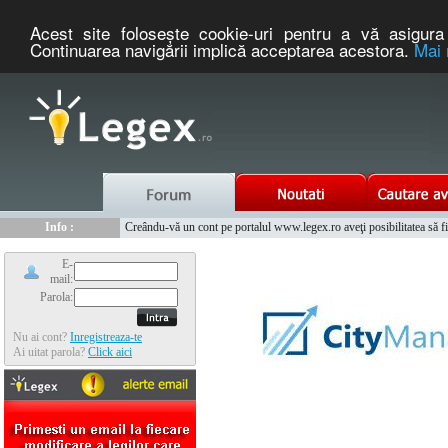
Acest site foloseşte cookie-uri pentru a vă asigura 
Continuarea navigării implică acceptarea acestora.
Mai 
Nou :
Legex.ro - portal de legislatie romaneasca. Un serviciu oferit g
Info :
Creându-vă un cont pe portalul www.legex.ro aveţi posibilitatea să fiţi
Info :
www.tntauto.ro - Managementul Integrat al Parcului Auto
E-
mail:
Parola:
Nu ai cont?
Inregistreaza-te
Ai uitat parola?
Click aici