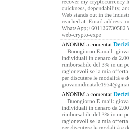
recover my cryptocurrency h
quickness, dependability, an
Web stands out in the indus
reached at: Email address:
WhatsApp;+601126730582 W
web-crypto-expe
Deciz
ANONIM a comentat
Buongiorno E-mail: giova
individuali in denaro da 2.00
rimborsabile del 3% in un pe
ragionevoli se la mia offerta
per discutere le modalità e 
giovannidinatale1954@­gmai
Deciz
ANONIM a comentat
Buongiorno E-mail: giova
individuali in denaro da 2.00
rimborsabile del 3% in un pe
ragionevoli se la mia offerta
per discutere le modalità e 