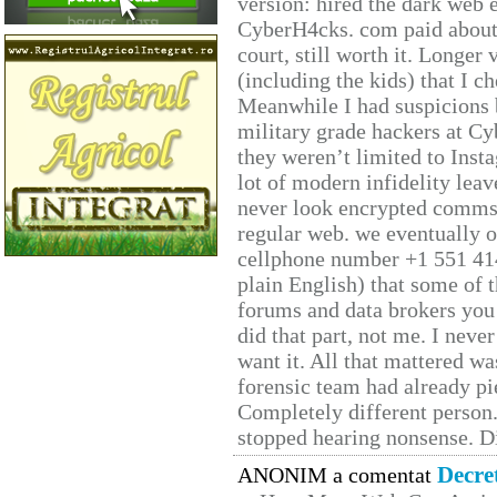
version: hired the dark web 
CyberH4cks. com paid about 
court, still worth it. Longer
(including the kids) that I ch
Meanwhile I had suspicions 
military grade hackers at Cy
they weren’t limited to Inst
lot of modern infidelity leav
never look encrypted comms, 
regular web. we eventually 
cellphone number +1 551 41
plain English) that some of t
forums and data brokers you 
did that part, not me. I neve
want it. All that mattered w
forensic team had already pie
Completely different person
stopped hearing nonsense. Di
Decre
ANONIM a comentat