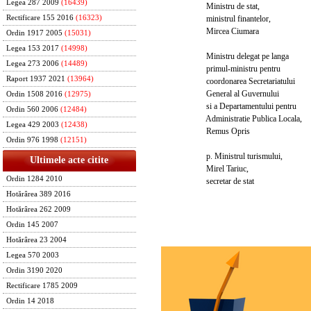
Legea 287 2009
(16439)
Ministru de stat,
ministrul finantelor,
Rectificare 155 2016
(16323)
Mircea Ciumara
Ordin 1917 2005
(15031)
Legea 153 2017
(14998)
Ministru delegat pe langa
Legea 273 2006
(14489)
primul-ministru pentru
Raport 1937 2021
(13964)
coordonarea Secretariatului
General al Guvernului
Ordin 1508 2016
(12975)
si a Departamentului pentru
Ordin 560 2006
(12484)
Administratie Publica Locala,
Legea 429 2003
(12438)
Remus Opris
Ordin 976 1998
(12151)
p. Ministrul turismului,
Ultimele acte citite
Mirel Tariuc,
Ordin 1284 2010
secretar de stat
Hotărârea 389 2016
Hotărârea 262 2009
Ordin 145 2007
Hotărârea 23 2004
Legea 570 2003
Ordin 3190 2020
Rectificare 1785 2009
Ordin 14 2018