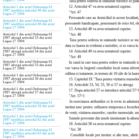
Legea 27 1994
Taxa pentru sederea in statiunile turistice se plate
12. Articolul 47 va avea urmatorul cuprins:
Articolul 1 din actul Ordonanţa 61
1997 modifica articolul 48 din actul
"Art. 47
Legea 27 1994
Persoanele care au domiciliul in aceste localitati, cel
Articolul 1 din actul Ordonanţa 61
persoanele handicapate, pensionarii de orice fel, elev
1997 modifica articolul 49 din actul
Legea 27 1994
13. Articolul 48 va avea urmatorul cuprins:
"Art. 48
Articolul 1 din actul Ordonanţa 61
1997 abrogă articolul 53 din actul
Taxa pentru sederea in statiunile turistice se inca
Legea 27 1994
data cu luarea in evidenta a turistilor, si se varsa l
Articolul 1 din actul Ordonanţa 61
14. Articolul 49 va avea urmatorul cuprins:
1997 abrogă articolul 54 din actul
Legea 27 1994
"Art. 49
Articolul 1 din actul Ordonanţa 61
In cazul in care taxa pentru sedere in statiunile tur
1997 abrogă articolul 55 din actul
vor varsa la bugetul consiliului local suma aferent
Legea 27 1994
odihna si tratament, in termen de 10 zile de la luarea
Articolul 1 din actul Ordonanţa 61
15. Capitolul IX "Taxa pentru vizitarea muzeelor,
1997 abrogă articolul 56 din actul
Legea 27 1994
16. Articolele 53, 54, 55, 56 si 57 se abroga.
Articolul 1 din actul Ordonanţa 61
17. Dupa articolul 57 se introduce articolul 57^1
1997 abrogă articolul 57 din actul
"Art. 57^1
Legea 27 1994
In exercitarea atributiilor ce le revin in administr
Articolul 1 din actul Ordonanţa 61
1997 modifica articolul 58 din actul
institui taxe pentru: utilizarea temporara a locurilo
Legea 27 1994
de venit; vizitarea muzeelor, caselor memoriale, mo
Articolul 1 din actul Ordonanţa 61
Sumele provenite din taxele mentionate la alineatul
1997 modifica articolul 62 din actul
Legea 27 1994
18. Articolul 58 va avea urmatorul cuprins:
"Art. 58
Articolul 1 din actul Ordonanţa 61
1997 modifica articolul 63 din actul
Consiliile locale pot institui si alte taxe, altele
Legea 27 1994