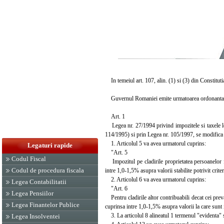
In temeiul art. 107, alin. (1) si (3) din Constituti
Guvernul Romaniei emite urmatoarea ordonanta
Art. 1
Legea nr. 27/1994 privind impozitele si taxele lo
114/1995) si prin Legea nr. 105/1997, se modific
1. Articolul 5 va avea urmatorul cuprins:
Legaturi rapide
"Art. 5
Codul Fiscal
Impozitul pe cladirile proprietatea persoanelor fizi
Codul de procedura fiscala
intre 1,0-1,5% asupra valorii stabilite potrivit crit
2. Articolul 6 va avea urmatorul cuprins:
Legea Contabilitatii
"Art. 6
Legea Pensiilor
Pentru cladirile altor contribuabili decat cei prevazu
Legea Finantelor Publice
cuprinsa intre 1,0-1,5% asupra valorii la care sunt i
3. La articolul 8 alineatul 1 termenul "evidenta" s
Legea Insolventei