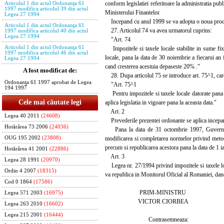
conform legislatiei referitoare la administratia publ
Articolul 1 din actul Ordonanţa 61
1997 modifica articolul 39 din actul
Ministerului Finantelor.
Legea 27 1994
Incepand cu anul 1999 se va adopta o noua procedur
Articolul 1 din actul Ordonanţa 61
27. Articolul 74 va avea urmatorul cuprins:
1997 modifica articolul 40 din actul
Legea 27 1994
"Art. 74
Articolul 1 din actul Ordonanţa 61
Impozitele si taxele locale stabilite in sume fix
1997 modifica articolul 46 din actul
locale, pana la data de 30 noiembrie a fiecarui an f
Legea 27 1994
cand cresterea acestuia depaseste 20% ."
A fost modificat de:
28. Dupa articolul 75 se introduce art. 75^1, car
Ordonanţa 61 1997 aprobat de Legea
"Art. 75^1
194 1997
Pentru impozitele si taxele locale datorate pana la
Cele mai căutate legi
aplica legislatia in vigoare pana la aceasta data."
Art. 2
Legea 40 2011
(24608)
Prevederile prezentei ordonante se aplica incepan
Hotărârea 73 2006
(24036)
Pana la data de 31 octombrie 1997, Guvernul v
modificarea si completarea normelor privind metodo
OUG 195 2002
(23808)
precum si republicarea acestora pana la data de 1 
Hotărârea 41 2001
(22886)
Art. 3
Legea 28 1991
(20970)
Legea nr. 27/1994 privind impozitele si taxele loca
Ordin 4 2007
(18315)
va republica in Monitorul Oficial al Romaniei, dan
Cod 0 1864
(17586)
PRIM-MINISTRU
Legea 571 2003
(16975)
VICTOR CIORBEA
Legea 263 2010
(16602)
Legea 215 2001
(16444)
Contrasemneaza: