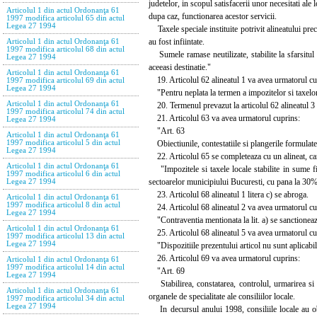
judetelor, in scopul satisfacerii unor necesitati ale 
Articolul 1 din actul Ordonanţa 61
dupa caz, functionarea acestor servicii.
1997 modifica articolul 65 din actul
Legea 27 1994
Taxele speciale instituite potrivit alineatului prece
au fost infiintate.
Articolul 1 din actul Ordonanţa 61
1997 modifica articolul 68 din actul
Sumele ramase neutilizate, stabilite la sfarsitul ex
Legea 27 1994
aceeasi destinatie."
Articolul 1 din actul Ordonanţa 61
19. Articolul 62 alineatul 1 va avea urmatorul cu
1997 modifica articolul 69 din actul
Legea 27 1994
"Pentru neplata la termen a impozitelor si taxelor 
Articolul 1 din actul Ordonanţa 61
20. Termenul prevazut la articolul 62 alineatul 3 si
1997 modifica articolul 74 din actul
21. Articolul 63 va avea urmatorul cuprins:
Legea 27 1994
"Art. 63
Articolul 1 din actul Ordonanţa 61
Obiectiunile, contestatiile si plangerile formulate
1997 modifica articolul 5 din actul
Legea 27 1994
22. Articolul 65 se completeaza cu un alineat, ca
Articolul 1 din actul Ordonanţa 61
"Impozitele si taxele locale stabilite in sume fix
1997 modifica articolul 6 din actul
sectoarelor municipiului Bucuresti, cu pana la 30% 
Legea 27 1994
23. Articolul 68 alineatul 1 litera c) se abroga.
Articolul 1 din actul Ordonanţa 61
1997 modifica articolul 8 din actul
24. Articolul 68 alineatul 2 va avea urmatorul cu
Legea 27 1994
"Contraventia mentionata la lit. a) se sanctioneaza 
Articolul 1 din actul Ordonanţa 61
25. Articolul 68 alineatul 5 va avea urmatorul cu
1997 modifica articolul 13 din actul
Legea 27 1994
"Dispozitiile prezentului articol nu sunt aplicabile 
26. Articolul 69 va avea urmatorul cuprins:
Articolul 1 din actul Ordonanţa 61
1997 modifica articolul 14 din actul
"Art. 69
Legea 27 1994
Stabilirea, constatarea, controlul, urmarirea si i
Articolul 1 din actul Ordonanţa 61
organele de specialitate ale consiliilor locale.
1997 modifica articolul 34 din actul
Legea 27 1994
In decursul anului 1998, consiliile locale au oblig