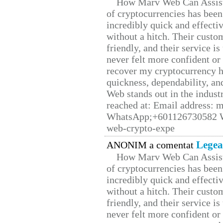
How Marv Web Can Assist
of cryptocurrencies has be
incredibly quick and effecti
without a hitch. Their custo
friendly, and their service i
never felt more confident or
recover my cryptocurrency h
quickness, dependability, an
Web stands out in the indus
reached at: Email address:
WhatsApp;+601126730582 W
web-crypto-expe
Legea
ANONIM a comentat
How Marv Web Can Assist
of cryptocurrencies has be
incredibly quick and effecti
without a hitch. Their custo
friendly, and their service i
never felt more confident or