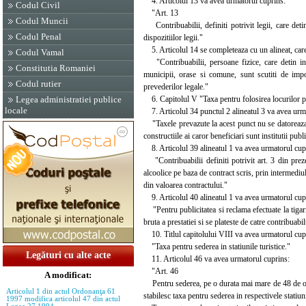
4. Articolul 13 va avea urmatorul cuprins:
Codul Civil
"Art. 13
Codul Muncii
Contribuabilii, definiti potrivit legii, care det
Codul Penal
dispozitiilor legii."
5. Articolul 14 se completeaza cu un alineat, car
Codul Vamal
"Contribuabilii, persoane fizice, care detin in p
Constitutia Romaniei
municipii, orase si comune, sunt scutiti de imp
Codul rutier
prevederilor legale."
6. Capitolul V "Taxa pentru folosirea locurilor p
Legea administratiei publice
locale
7. Articolul 34 punctul 2 alineatul 3 va avea urm
"Taxele prevazute la acest punct nu se datoreaza in
constructiile ai caror beneficiari sunt institutii publ
8. Articolul 39 alineatul 1 va avea urmatorul cup
"Contribuabilii definiti potrivit art. 3 din prezen
alcoolice pe baza de contract scris, prin intermediul
din valoarea contractului."
9. Articolul 40 alineatul 1 va avea urmatorul cup
"Pentru publicitatea si reclama efectuate la tigari
bruta a prestatiei si se plateste de catre contribuabi
10. Titlul capitolului VIII va avea urmatorul cup
"Taxa pentru sederea in statiunile turistice."
Legături cu alte acte
11. Articolul 46 va avea urmatorul cuprins:
"Art. 46
A modificat:
Pentru sederea, pe o durata mai mare de 48 de ore, 
Articolul 1 din actul Ordonanţa 61
stabilesc taxa pentru sederea in respectivele statiuni
1997 modifica articolul 47 din actul