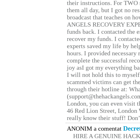
their instructions. For TWO 
them all day, but I got no re
broadcast that teaches on h
ANGELS RECOVERY EXPERT. H
funds back. I contacted the 
recover my funds. I contact
experts saved my life by hel
hours. I provided necessary 
complete the successful reco
joy asI got my everything bac
I will not hold this to myself
scammed victims can get the
through their hotline at: W
(support@thehackangels.com
London, you can even visit th
46 Red Lion Street, London
really know their stuff! Don’
Decre
ANONIM a comentat
HIRE A GENUINE HAC