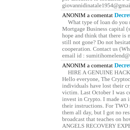
giovannidinatale1954@­gmai
Decre
ANONIM a comentat
What type of loan do you 
Mortgage Business capital (s
hope and think that there is
still not gone? Do not hesita
cooperation. Contact us (W
email id : sumitihomelend
Decre
ANONIM a comentat
HIRE A GENUINE HAC
Hello everyone, The Cryptocu
individuals have lost their c
victim. Last October I was 
invest in Crypto. I made an i
their instructions. For TWO 
them all day, but I got no re
broadcast that teaches on h
ANGELS RECOVERY EXPERT. H