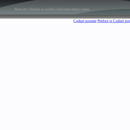
Harta site
|
Termeni si conditii
|
Informatii despre cookie
Coduri postale
Prefixe si Coduri po