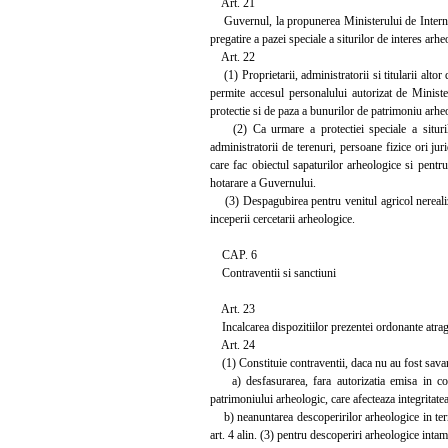
Art. 21
Guvernul, la propunerea Ministerului de Interne, 
pregatire a pazei speciale a siturilor de interes arh
Art. 22
(1) Proprietarii, administratorii si titularii altor
permite accesul personalului autorizat de Ministe
protectie si de paza a bunurilor de patrimoniu arhe
(2) Ca urmare a protectiei speciale a siturilor 
administratorii de terenuri, persoane fizice ori jur
care fac obiectul sapaturilor arheologice si pentr
hotarare a Guvernului.
(3) Despagubirea pentru venitul agricol nerealizat
inceperii cercetarii arheologice.
CAP. 6
Contraventii si sanctiuni
Art. 23
Incalcarea dispozitiilor prezentei ordonante atrage
Art. 24
(1) Constituie contraventii, daca nu au fost savarsit
a) desfasurarea, fara autorizatia emisa in condi
patrimoniului arheologic, care afecteaza integritate
b) neanuntarea descoperirilor arheologice in termenu
art. 4 alin. (3) pentru descoperiri arheologice intam