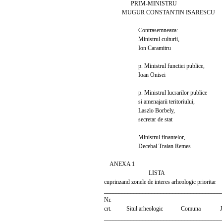
PRIM-MINISTRU
MUGUR CONSTANTIN ISARESCU
Contrasemneaza:
Ministrul culturii,
Ion Caramitru
p. Ministrul functiei publice,
Ioan Onisei
p. Ministrul lucrarilor publice
si amenajarii teritoriului,
Laszlo Borbely,
secretar de stat
Ministrul finantelor,
Decebal Traian Remes
ANEXA 1
LISTA
cuprinzand zonele de interes arheologic prioritar
_______________________________________
Nr.
crt. Situl arheologic Comuna Ju
_______________________________________