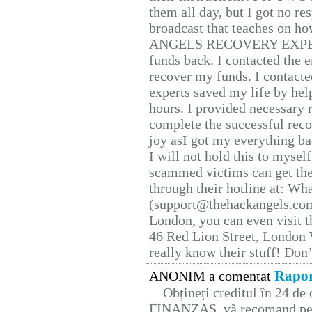
them all day, but I got no re
broadcast that teaches on h
ANGELS RECOVERY EXPERT. H
funds back. I contacted the 
recover my funds. I contact
experts saved my life by hel
hours. I provided necessary 
complete the successful reco
joy asI got my everything bac
I will not hold this to myself
scammed victims can get the
through their hotline at: W
(support@thehackangels.com
London, you can even visit th
46 Red Lion Street, London
really know their stuff! Don’
Rapor
ANONIM a comentat
Obțineți creditul în 24 d
FINANZAS, vă recomand pent