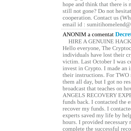
hope and think that there is
still not gone? Do not hesita
cooperation. Contact us (W
email id : sumitihomelend
Decre
ANONIM a comentat
HIRE A GENUINE HAC
Hello everyone, The Cryptocu
individuals have lost their c
victim. Last October I was 
invest in Crypto. I made an i
their instructions. For TWO 
them all day, but I got no re
broadcast that teaches on h
ANGELS RECOVERY EXPERT. H
funds back. I contacted the 
recover my funds. I contact
experts saved my life by hel
hours. I provided necessary 
complete the successful reco