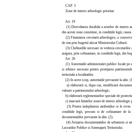
CAP. 5
Zone de interes arheologic prioritar
Art. 19
(1) Dezvoltarea durabila a zonelor de interes arhe
din aceste zone constituie, in conditiile legii, cauza 
(2) Finantarea cercetarii arheologice, a conservarii
de stat prin bugetul alocat Ministerului Culturii.
(3) Cheltuielile necesare in vederea cercetarilor ar
asigura, prin cofinantare, in conditiile legii, din bug
Art. 20
(1) Autoritatile administratiei publice locale pe a
si tehnice necesare pentru protejarea patrimoniul
teritoriala a localitatilor.
(2) In acest scop, autoritatile prevazute la alin. (
a) elaborarii si, dupa caz, modificarii documentat
valoare a patrimoniului arheologic;
b) elaborarii reglementarilor speciale de protectie
c) marcarii limitelor zonei de interes arheologic pr
(3) Pentru indeplinirea atributiilor ce le revin au
conditiile legii, precum si de cofinantare de la
documentatiilor prevazute la alin. (2).
(4) Avizarea documentatiilor de urbanism si amena
Lucrarilor Publice si Amenajarii Teritoriului.