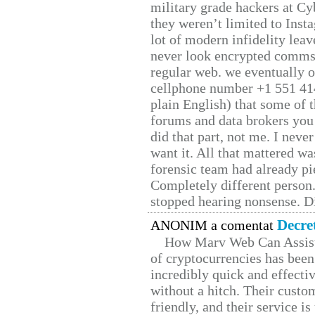
military grade hackers at Cy
they weren’t limited to Inst
lot of modern infidelity leav
never look encrypted comms, 
regular web. we eventually 
cellphone number +1 551 41
plain English) that some of t
forums and data brokers you 
did that part, not me. I neve
want it. All that mattered w
forensic team had already pie
Completely different person
stopped hearing nonsense. Di
Decre
ANONIM a comentat
How Marv Web Can Assist
of cryptocurrencies has be
incredibly quick and effecti
without a hitch. Their custo
friendly, and their service i