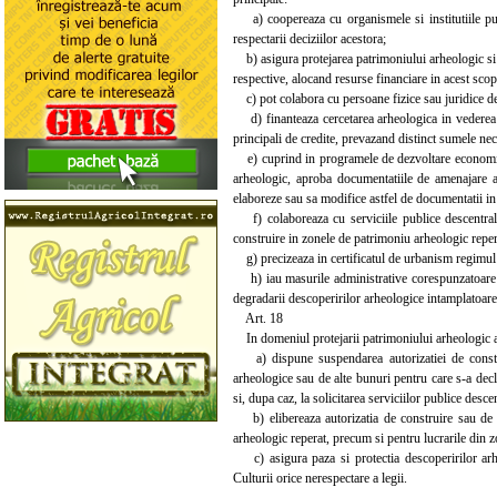
a) coopereaza cu organismele si institutiile publ
respectarii deciziilor acestora;
b) asigura protejarea patrimoniului arheologic si a 
respective, alocand resurse financiare in acest scop
c) pot colabora cu persoane fizice sau juridice de d
d) finanteaza cercetarea arheologica in vederea d
principali de credite, prevazand distinct sumele nece
e) cuprind in programele de dezvoltare economico-s
arheologic, aproba documentatiile de amenajare a 
elaboreze sau sa modifice astfel de documentatii in s
f) colaboreaza cu serviciile publice descentraliza
construire in zonele de patrimoniu arheologic reper
g) precizeaza in certificatul de urbanism regimul 
h) iau masurile administrative corespunzatoare si n
degradarii descoperirilor arheologice intamplatoare
Art. 18
In domeniul protejarii patrimoniului arheologic afl
a) dispune suspendarea autorizatiei de construire
arheologice sau de alte bunuri pentru care s-a decl
si, dupa caz, la solicitarea serviciilor publice desc
b) elibereaza autorizatia de construire sau de de
arheologic reperat, precum si pentru lucrarile din 
c) asigura paza si protectia descoperirilor arheo
Culturii orice nerespectare a legii.