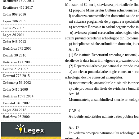
Rectificare 1390 2011
Ministerului Culturii, si avizeaza prioritatile de fi
Rectificare 456 2017
k) propune Ministerului Culturii achizitionarea d
Ordin 869 2016
l) analizeaza contestatiile din domeniul sau de c
m) avizeaza programele de pregatire a specialistilo
Legea 286 2009
n) reprezinta Romania in cadrul organismelor inter
Ordin 25 2007
o) avizeaza planul cercetarilor arheologice efect
Legea 86 2004
straini privind cercetarile arheologice din Romania
Ordin 948 2013
p) indeplineste si alte atributii din domeniu, in con
Hotărârea 575 2003
Art. 15
(1) Se instituie Repertoriul arheologic national, a
Decizia 30 2010
de zile de la data intrarii in vigoare a prezentei ord
Hotărârea 121 2003
(2) Repertoriul arheologic national cuprinde imagini
Decizia 212 1997
a) zonele cu potential arheologic cunoscut si cerc
Decretul 772 2015
arheologic devine cunoscut intamplator;
b) monumentele, ansamblurile si siturile istorice i
Ordonanţa 53 2002
c) date provenite din fisele de evidenta a bunurilo
Ordin 5415 2008
Art. 16
Hotărârea 1371 2004
Monumentele, ansamblurile si siturile arheologice 
Decretul 340 2007
Legea 334 2015
CAP. 4
Atributiile autoritatilor administratiei publice loc
Hotărârea 26 2000
Art. 17
In vederea protejarii patrimoniului arheologic si a 
principale: