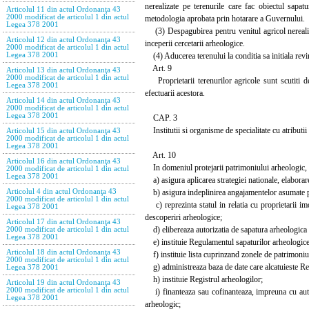
nerealizate pe terenurile care fac obiectul sapat
Articolul 11 din actul Ordonanţa 43
2000 modificat de articolul 1 din actul
metodologia aprobata prin hotarare a Guvernului.
Legea 378 2001
(3) Despagubirea pentru venitul agricol nerealizat
Articolul 12 din actul Ordonanţa 43
inceperii cercetarii arheologice.
2000 modificat de articolul 1 din actul
(4) Aducerea terenului la conditia sa initiala revin
Legea 378 2001
Art. 9
Articolul 13 din actul Ordonanţa 43
2000 modificat de articolul 1 din actul
Proprietarii terenurilor agricole sunt scutiti de
Legea 378 2001
efectuarii acestora.
Articolul 14 din actul Ordonanţa 43
2000 modificat de articolul 1 din actul
Legea 378 2001
CAP. 3
Institutii si organisme de specialitate cu atributii
Articolul 15 din actul Ordonanţa 43
2000 modificat de articolul 1 din actul
Legea 378 2001
Art. 10
Articolul 16 din actul Ordonanţa 43
In domeniul protejarii patrimoniului arheologic, Min
2000 modificat de articolul 1 din actul
Legea 378 2001
a) asigura aplicarea strategiei nationale, elaborar
b) asigura indeplinirea angajamentelor asumate prin
Articolul 4 din actul Ordonanţa 43
2000 modificat de articolul 1 din actul
c) reprezinta statul in relatia cu proprietarii imo
Legea 378 2001
descoperiri arheologice;
Articolul 17 din actul Ordonanţa 43
d) elibereaza autorizatia de sapatura arheologica 
2000 modificat de articolul 1 din actul
Legea 378 2001
e) instituie Regulamentul sapaturilor arheologice
Articolul 18 din actul Ordonanţa 43
f) instituie lista cuprinzand zonele de patrimoniu 
2000 modificat de articolul 1 din actul
g) administreaza baza de date care alcatuieste Rep
Legea 378 2001
h) instituie Registrul arheologilor;
Articolul 19 din actul Ordonanţa 43
2000 modificat de articolul 1 din actul
i) finanteaza sau cofinanteaza, impreuna cu autorit
Legea 378 2001
arheologic;