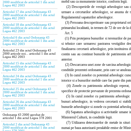
mobil sau ca monumente istorice, conform legii.
2000 modificat de articolul 1 din actul
Legea 462 2003
(2) Descoperirile de vestigii arheologice sau de 
urmare a cercetarilor arheologice, se anunta de ti
Articolul 17 din actul Ordonanţa 43
2000 modificat de articolul 1 din actul
Regulamentul sapaturilor arheologice.
Legea 462 2003
(3) Persoana descoperitoare sau proprietarul ori a
Articolul 18 din actul Ordonanţa 43
primarului localitatii, in termen de 72 de ore de la 
2000 modificat de articolul 1 din actul
Legea 462 2003
Art. 5
Articolul 6 din actul Ordonanţa 43
(1) Prin protejarea bunurilor si terenurilor de patri
2000 modificat de articolul 1 din actul
si tehnice care urmaresc pastrarea vestigiilor de
Legea 462 2003
finalizarea cercetarii arheologice, prin instituirea 
Articolul 23 din actul Ordonanţa 43
contin sau au continut bunurile de patrimoniu arhe
2000 articole noi... articolul 1 din actul
Legea 462 2003
anterior.
Articolul 15 din actul Ordonanţa 43
(2) Descarcarea unei zone de sarcina arheologica e
2000 modificat de articolul 1 din actul
conditiile prezentei ordonante, prin care se anuleaza
Legea 462 2003
(3) In cazul zonelor cu potential arheologic cunosc
Articolul 24 din actul Ordonanţa 43
2000 modificat de articolul 1 din actul
istorice si a bunurilor mobile care fac parte din pat
Legea 462 2003
(4) Zonele cu patrimoniu arheologic reperat, deli
Articolul 25 din actul Ordonanţa 43
specifice de protectie prevazute de prezenta ordona
2000 modificat de articolul 1 din actul
Legea 462 2003
(5) In cazul zonelor cu patrimoniu arheologic evide
bunuri arheologice, in vederea cercetarii si stabi
Articolul 26 din actul Ordonanţa 43
2000 modificat de articolul 1 din actul
bunurile arheologice si zonele cu potential arheolo
Legea 462 2003
(6) Sapatura arheologica si activitatile umane in
Ordonanţa 43 2000 aprobat de
Ministerul Culturii, in conditiile legii.
articolul 1 din actul Legea 378 2001
(7) Utilizarea detectoarelor de metale in situri 
Articolul 2 din actul Ordonanţa 43
numai pe baza autorizarii prealabile emise de Minis
2000 modificat de articolul 1 din actul
Legea 378 2001