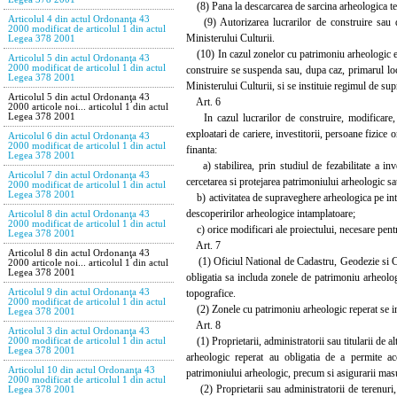
(8) Pana la descarcarea de sarcina arheologica teren
Articolul 4 din actul Ordonanţa 43
(9) Autorizarea lucrarilor de construire sau de
2000 modificat de articolul 1 din actul
Ministerului Culturii.
Legea 378 2001
(10) In cazul zonelor cu patrimoniu arheologic evid
Articolul 5 din actul Ordonanţa 43
2000 modificat de articolul 1 din actul
construire se suspenda sau, dupa caz, primarul local
Legea 378 2001
Ministerului Culturii, si se instituie regimul de s
Articolul 5 din actul Ordonanţa 43
Art. 6
2000 articole noi... articolul 1 din actul
In cazul lucrarilor de construire, modificare, ex
Legea 378 2001
exploatari de cariere, investitorii, persoane fizice o
Articolul 6 din actul Ordonanţa 43
2000 modificat de articolul 1 din actul
finanta:
Legea 378 2001
a) stabilirea, prin studiul de fezabilitate a inve
Articolul 7 din actul Ordonanţa 43
cercetarea si protejarea patrimoniului arheologic sa
2000 modificat de articolul 1 din actul
Legea 378 2001
b) activitatea de supraveghere arheologica pe intr
descoperirilor arheologice intamplatoare;
Articolul 8 din actul Ordonanţa 43
2000 modificat de articolul 1 din actul
c) orice modificari ale proiectului, necesare pentr
Legea 378 2001
Art. 7
Articolul 8 din actul Ordonanţa 43
(1) Oficiul National de Cadastru, Geodezie si Carto
2000 articole noi... articolul 1 din actul
Legea 378 2001
obligatia sa includa zonele de patrimoniu arheologi
topografice.
Articolul 9 din actul Ordonanţa 43
2000 modificat de articolul 1 din actul
(2) Zonele cu patrimoniu arheologic reperat se inclu
Legea 378 2001
Art. 8
Articolul 3 din actul Ordonanţa 43
(1) Proprietarii, administratorii sau titularii de al
2000 modificat de articolul 1 din actul
Legea 378 2001
arheologic reperat au obligatia de a permite acce
Articolul 10 din actul Ordonanţa 43
patrimoniului arheologic, precum si asigurarii masu
2000 modificat de articolul 1 din actul
(2) Proprietarii sau administratorii de terenuri, p
Legea 378 2001