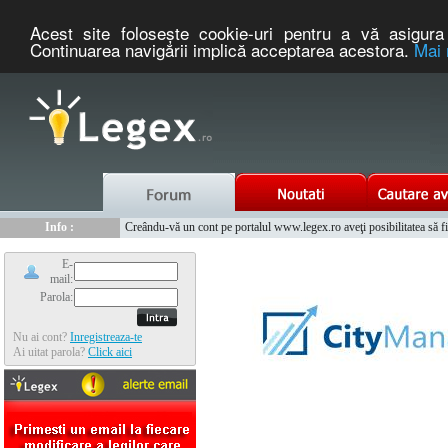
Acest site foloseşte cookie-uri pentru a vă asigura 
Continuarea navigării implică acceptarea acestora.
Mai 
Nou :
Info :
Legex.ro - portal de legislatie romaneasca. Un serviciu oferit g
Creându-vă un cont pe portalul www.legex.ro aveţi posibilitatea să fiţi
Info :
www.tntauto.ro - Managementul Integrat al Parcului Auto
Info :
Cauta coduri postale si prefixe telefonice nationale si internationale
E-
mail:
Parola:
Nu ai cont?
Inregistreaza-te
Ai uitat parola?
Click aici