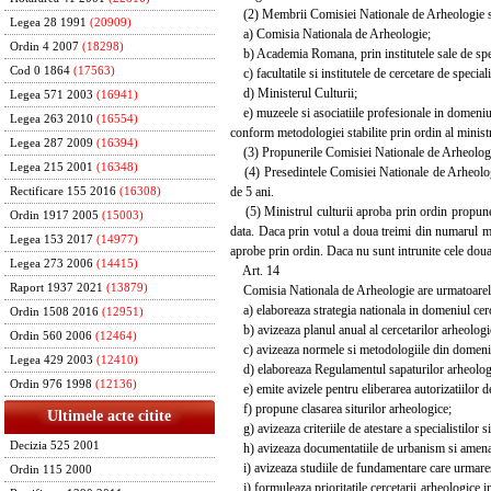
(2) Membrii Comisiei Nationale de Arheologie s
Legea 28 1991
(20909)
a) Comisia Nationala de Arheologie;
Ordin 4 2007
(18298)
b) Academia Romana, prin institutele sale de spec
Cod 0 1864
(17563)
c) facultatile si institutele de cercetare de special
d) Ministerul Culturii;
Legea 571 2003
(16941)
e) muzeele si asociatiile profesionale in domeniu
Legea 263 2010
(16554)
conform metodologiei stabilite prin ordin al ministr
Legea 287 2009
(16394)
(3) Propunerile Comisiei Nationale de Arheologie 
Legea 215 2001
(16348)
(4) Presedintele Comisiei Nationale de Arheologie 
de 5 ani.
Rectificare 155 2016
(16308)
(5) Ministrul culturii aproba prin ordin propuner
Ordin 1917 2005
(15003)
data. Daca prin votul a doua treimi din numarul me
Legea 153 2017
(14977)
aprobe prin ordin. Daca nu sunt intrunite cele doua
Legea 273 2006
(14415)
Art. 14
Raport 1937 2021
(13879)
Comisia Nationala de Arheologie are urmatoarele a
a) elaboreaza strategia nationala in domeniul cerc
Ordin 1508 2016
(12951)
b) avizeaza planul anual al cercetarilor arheologic
Ordin 560 2006
(12464)
c) avizeaza normele si metodologiile din domeniul
Legea 429 2003
(12410)
d) elaboreaza Regulamentul sapaturilor arheolog
Ordin 976 1998
(12136)
e) emite avizele pentru eliberarea autorizatiilor de
f) propune clasarea siturilor arheologice;
Ultimele acte citite
g) avizeaza criteriile de atestare a specialistilor s
Decizia 525 2001
h) avizeaza documentatiile de urbanism si amenajar
i) avizeaza studiile de fundamentare care urmaresc 
Ordin 115 2000
j) formuleaza prioritatile cercetarii arheologice i