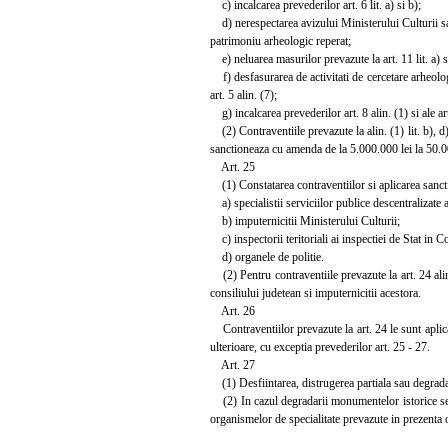
c) incalcarea prevederilor art. 6 lit. a) si b);
d) nerespectarea avizului Ministerului Culturii sau
patrimoniu arheologic reperat;
e) neluarea masurilor prevazute la art. 11 lit. a) s
f) desfasurarea de activitati de cercetare arheologi
art. 5 alin. (7);
g) incalcarea prevederilor art. 8 alin. (1) si ale art
(2) Contraventiile prevazute la alin. (1) lit. b), d) 
sanctioneaza cu amenda de la 5.000.000 lei la 50.000
Art. 25
(1) Constatarea contraventiilor si aplicarea sancti
a) specialistii serviciilor publice descentralizate a
b) imputernicitii Ministerului Culturii;
c) inspectorii teritoriali ai inspectiei de Stat in 
d) organele de politie.
(2) Pentru contraventiile prevazute la art. 24 alin. 
consiliului judetean si imputernicitii acestora.
Art. 26
Contraventiilor prevazute la art. 24 le sunt aplicab
ulterioare, cu exceptia prevederilor art. 25 - 27.
Art. 27
(1) Desfiintarea, distrugerea partiala sau degrad
(2) In cazul degradarii monumentelor istorice se ap
organismelor de specialitate prevazute in prezenta