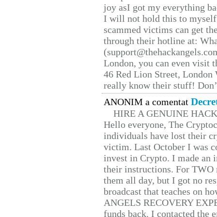
joy asI got my everything bac
I will not hold this to myself
scammed victims can get the
through their hotline at: W
(support@thehackangels.com
London, you can even visit th
46 Red Lion Street, London
really know their stuff! Don’
Decre
ANONIM a comentat
HIRE A GENUINE HAC
Hello everyone, The Cryptocu
individuals have lost their c
victim. Last October I was 
invest in Crypto. I made an i
their instructions. For TWO 
them all day, but I got no re
broadcast that teaches on h
ANGELS RECOVERY EXPERT. H
funds back. I contacted the 