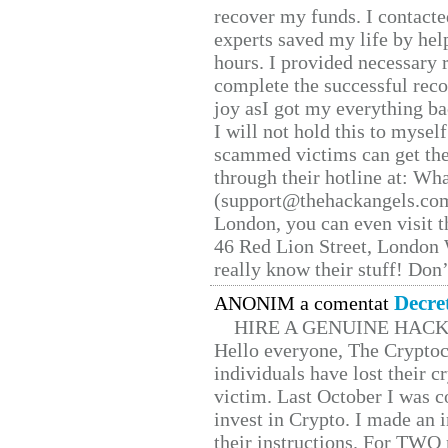
recover my funds. I contact
experts saved my life by hel
hours. I provided necessary 
complete the successful reco
joy asI got my everything bac
I will not hold this to myself
scammed victims can get the
through their hotline at: W
(support@thehackangels.com
London, you can even visit th
46 Red Lion Street, London
really know their stuff! Don’
Decre
ANONIM a comentat
HIRE A GENUINE HAC
Hello everyone, The Cryptocu
individuals have lost their c
victim. Last October I was 
invest in Crypto. I made an i
their instructions. For TWO 