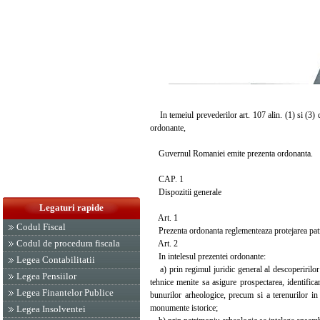
In temeiul prevederilor art. 107 alin. (1) si (3) d
ordonante,
Guvernul Romaniei emite prezenta ordonanta.
CAP. 1
Dispozitii generale
Legaturi rapide
Art. 1
Codul Fiscal
Prezenta ordonanta reglementeaza protejarea patrimo
Codul de procedura fiscala
Art. 2
In intelesul prezentei ordonante:
Legea Contabilitatii
a) prin regimul juridic general al descoperirilor si
Legea Pensiilor
tehnice menite sa asigure prospectarea, identificar
Legea Finantelor Publice
bunurilor arheologice, precum si a terenurilor in
monumente istorice;
Legea Insolventei