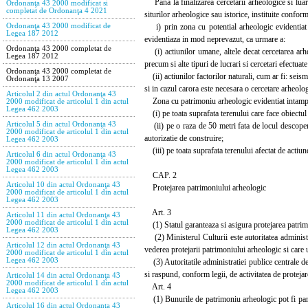
Pana la finalizarea cercetarii arheologice si luar
Ordonanţa 43 2000 modificat si
completat de Ordonanţa 4 2021
siturilor arheologice sau istorice, instituite conform
i) prin zona cu potential arheologic evidentiat i
Ordonanţa 43 2000 modificat de
Legea 187 2012
evidentiaza in mod neprevazut, ca urmare a:
Ordonanţa 43 2000 completat de
(i) actiunilor umane, altele decat cercetarea arheol
Legea 187 2012
precum si alte tipuri de lucrari si cercetari efectua
Ordonanţa 43 2000 completat de
(ii) actiunilor factorilor naturali, cum ar fi: seism,
Ordonanţa 13 2007
si in cazul carora este necesara o cercetare arheologic
Articolul 2 din actul Ordonanţa 43
Zona cu patrimoniu arheologic evidentiat intamplato
2000 modificat de articolul 1 din actul
Legea 462 2003
(i) pe toata suprafata terenului care face obiectul 
Articolul 5 din actul Ordonanţa 43
(ii) pe o raza de 50 metri fata de locul descoperir
2000 modificat de articolul 1 din actul
autorizatie de construire;
Legea 462 2003
(iii) pe toata suprafata terenului afectat de actiune
Articolul 6 din actul Ordonanţa 43
2000 modificat de articolul 1 din actul
Legea 462 2003
CAP. 2
Articolul 10 din actul Ordonanţa 43
Protejarea patrimoniului arheologic
2000 modificat de articolul 1 din actul
Legea 462 2003
Art. 3
Articolul 11 din actul Ordonanţa 43
2000 modificat de articolul 1 din actul
(1) Statul garanteaza si asigura protejarea patrimo
Legea 462 2003
(2) Ministerul Culturii este autoritatea administra
Articolul 12 din actul Ordonanţa 43
vederea protejarii patrimoniului arheologic si care 
2000 modificat de articolul 1 din actul
Legea 462 2003
(3) Autoritatile administratiei publice centrale de s
si raspund, conform legii, de activitatea de proteja
Articolul 14 din actul Ordonanţa 43
2000 modificat de articolul 1 din actul
Art. 4
Legea 462 2003
(1) Bunurile de patrimoniu arheologic pot fi parte 
Articolul 16 din actul Ordonanţa 43