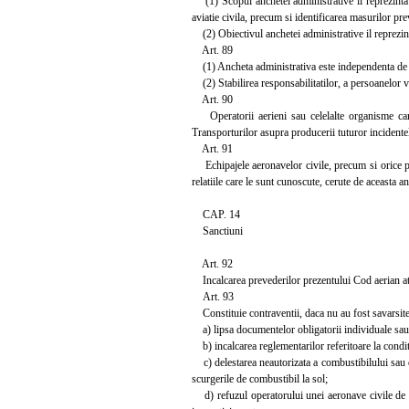
(1) Scopul anchetei administrative il reprezinta 
aviatie civila, precum si identificarea masurilor pr
(2) Obiectivul anchetei administrative il reprezint
Art. 89
(1) Ancheta administrativa este independenta de a
(2) Stabilirea responsabilitatilor, a persoanelor v
Art. 90
Operatorii aerieni sau celelalte organisme care
Transporturilor asupra producerii tuturor incidentelo
Art. 91
Echipajele aeronavelor civile, precum si orice pers
relatiile care le sunt cunoscute, cerute de aceasta a
CAP. 14
Sanctiuni
Art. 92
Incalcarea prevederilor prezentului Cod aerian atr
Art. 93
Constituie contraventii, daca nu au fost savarsite in
a) lipsa documentelor obligatorii individuale sau 
b) incalcarea reglementarilor referitoare la conditi
c) delestarea neautorizata a combustibilului sau del
scurgerile de combustibil la sol;
d) refuzul operatorului unei aeronave civile de a