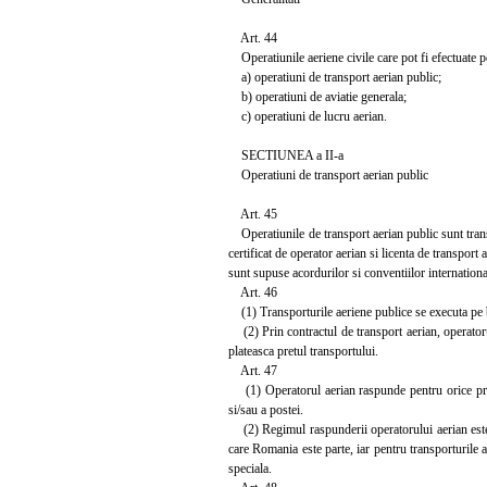
Art. 44
Operatiunile aeriene civile care pot fi efectuate pe
a) operatiuni de transport aerian public;
b) operatiuni de aviatie generala;
c) operatiuni de lucru aerian.
SECTIUNEA a II-a
Operatiuni de transport aerian public
Art. 45
Operatiunile de transport aerian public sunt transp
certificat de operator aerian si licenta de transport
sunt supuse acordurilor si conventiilor internation
Art. 46
(1) Transporturile aeriene publice se executa pe ba
(2) Prin contractul de transport aerian, operatorul 
plateasca pretul transportului.
Art. 47
(1) Operatorul aerian raspunde pentru orice preju
si/sau a postei.
(2) Regimul raspunderii operatorului aerian este, pe
care Romania este parte, iar pentru transporturile a
speciala.