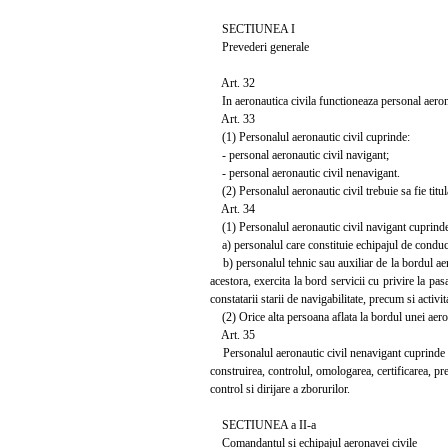
SECTIUNEA I
Prevederi generale
Art. 32
In aeronautica civila functioneaza personal aeronau
Art. 33
(1) Personalul aeronautic civil cuprinde:
- personal aeronautic civil navigant;
- personal aeronautic civil nenavigant.
(2) Personalul aeronautic civil trebuie sa fie titula
Art. 34
(1) Personalul aeronautic civil navigant cuprind
a) personalul care constituie echipajul de conducer
b) personalul tehnic sau auxiliar de la bordul aero
acestora, exercita la bord servicii cu privire la pas
constatarii starii de navigabilitate, precum si activi
(2) Orice alta persoana aflata la bordul unei aeron
Art. 35
Personalul aeronautic civil nenavigant cuprinde pers
construirea, controlul, omologarea, certificarea, pre
control si dirijare a zborurilor.
SECTIUNEA a II-a
Comandantul si echipajul aeronavei civile