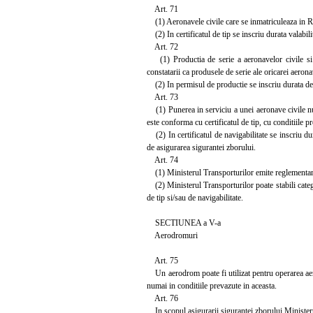
Art. 71
(1) Aeronavele civile care se inmatriculeaza in Rom
(2) In certificatul de tip se inscriu durata valabilita
Art. 72
(1) Productia de serie a aeronavelor civile si 
constatarii ca produsele de serie ale oricarei aerona
(2) In permisul de productie se inscriu durata de val
Art. 73
(1) Punerea in serviciu a unei aeronave civile nu p
este conforma cu certificatul de tip, cu conditiile p
(2) In certificatul de navigabilitate se inscriu durat
de asigurarea sigurantei zborului.
Art. 74
(1) Ministerul Transporturilor emite reglementari a
(2) Ministerul Transporturilor poate stabili categor
de tip si/sau de navigabilitate.
SECTIUNEA a V-a
Aerodromuri
Art. 75
Un aerodrom poate fi utilizat pentru operarea aeron
numai in conditiile prevazute in aceasta.
Art. 76
In scopul asigurarii sigurantei zborului Ministerul 