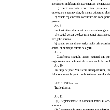
aterizarilor, indiferent de apartenenta si de natura ac
b) zonele rezervate reprezentand portiunile din s
omologare a aeronavelor, de natura utilitara si altel
c) zonele reglementate constituite din zone pericul
granita.
Art. 8
Sunt asimilate, din punct de vedere al navigatiei a
a) spatiul aerian de deasupra zonei international
navigatie aeriana;
b) spatiul aerian al altor tari, stabilit prin acordu
aerian, si numai pe durata delegarii.
Art. 9
Clasificarea spatiului aerian national din punct 
organizatiile internationale de aviatie civila la car
Art. 10
In timp de pace Ministerul Transporturilor, impreu
folosire a acestuia pentru activitatile aeronautice ci
SECTIUNEA a II-a
Traficul aerian
Art. 11
(1) Reglementarile in domeniul traficului aerian 
acestora.
(2) Aeronavele de stat sunt supuse prevederilor alin