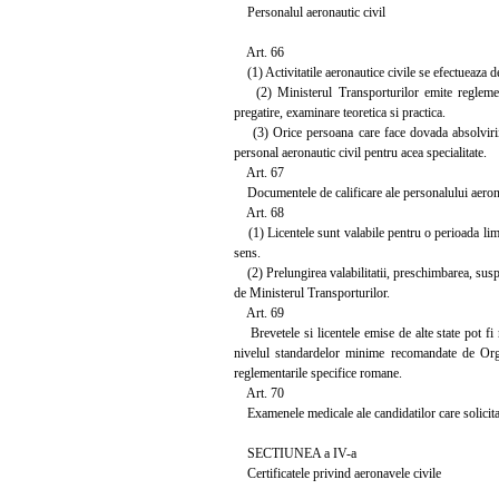
Personalul aeronautic civil
Art. 66
(1) Activitatile aeronautice civile se efectueaza de
(2) Ministerul Transporturilor emite reglementar
pregatire, examinare teoretica si practica.
(3) Orice persoana care face dovada absolvirii u
personal aeronautic civil pentru acea specialitate.
Art. 67
Documentele de calificare ale personalului aeronaut
Art. 68
(1) Licentele sunt valabile pentru o perioada limita
sens.
(2) Prelungirea valabilitatii, preschimbarea, suspe
de Ministerul Transporturilor.
Art. 69
Brevetele si licentele emise de alte state pot fi 
nivelul standardelor minime recomandate de Organi
reglementarile specifice romane.
Art. 70
Examenele medicale ale candidatilor care solicita at
SECTIUNEA a IV-a
Certificatele privind aeronavele civile