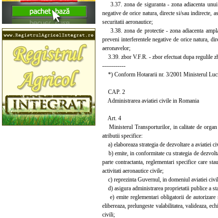
3.37. zona de siguranta - zona adiacenta unui aer
negative de orice natura, directe si/sau indirecte, a
securitatii aeronautice;
3.38. zona de protectie - zona adiacenta amplasam
preveni interferentele negative de orice natura, di
aeronavelor;
3.39. zbor V.F.R. - zbor efectuat dupa regulile zb
------------
*) Conform Hotararii nr. 3/2001 Ministerul Lucraril
CAP. 2
Administrarea aviatiei civile in Romania
Art. 4
Ministerul Transporturilor, in calitate de organ de 
atributii specifice:
a) elaboreaza strategia de dezvoltare a aviatiei civ
b) emite, in conformitate cu strategia de dezvoltar
parte contractanta, reglementari specifice care stau
activitati aeronautice civile;
c) reprezinta Guvernul, in domeniul aviatiei civile, 
d) asigura administrarea proprietatii publice a stat
e) emite reglementari obligatorii de autorizare si/s
elibereaza, prelungeste valabilitatea, valideaza, ec
civili;