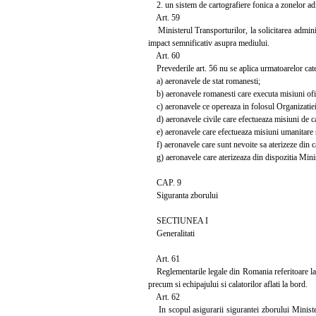
2. un sistem de cartografiere fonica a zonelor adia
Art. 59
Ministerul Transporturilor, la solicitarea adminis
impact semnificativ asupra mediului.
Art. 60
Prevederile art. 56 nu se aplica urmatoarelor cate
a) aeronavele de stat romanesti;
b) aeronavele romanesti care executa misiuni oficia
c) aeronavele ce opereaza in folosul Organizatiei 
d) aeronavele civile care efectueaza misiuni de cau
e) aeronavele care efectueaza misiuni umanitare s
f) aeronavele care sunt nevoite sa aterizeze din ca
g) aeronavele care aterizeaza din dispozitia Minis
CAP. 9
Siguranta zborului
SECTIUNEA I
Generalitati
Art. 61
Reglementarile legale din Romania referitoare la sig
precum si echipajului si calatorilor aflati la bord.
Art. 62
In scopul asigurarii sigurantei zborului Ministeru