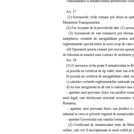
Nationalitatea si inmatricularea aeronavelor civil
Art. 17
(1) Aeronavele civile romane pot zbura in spatiul
Ministerul Transporturilor.
(2) Fac exceptie de la prevederile alin. (1) aeronav
(3) Aeronavele de stat romanesti pot efectua oper
indeplinesc cerintele de navigabilitate pentru as
reglementarile special emise in acest scop de catre i
(4) Operatorii aerieni romani pot executa operatiun
de folosinta in temeiul unui contract de inchiriere 
Art. 18
(1) O aeronava civila poate fi inmatriculata in Reg
a) poseda un certificat de tip valid, emis sau echi
b) poseda un certificat de navigabilitate valid, em
c) satisface cerintele reglementarilor nationale pr
d) nu este inregistrata in alt stat si satisface una d
- apartine unei persoane fizice sau juridice romane
mod legal, care desfasoara activitati economice in
Romania;
- apartine unei persoane fizice sau juridice a un
national in ceea ce priveste regimul de inmatricular
- apartine Guvernului sau statului roman.
(2) Certificatul de inmatriculare emis de Ministe
ordine, care vor fi inscriptionate in mod vizibil pe a