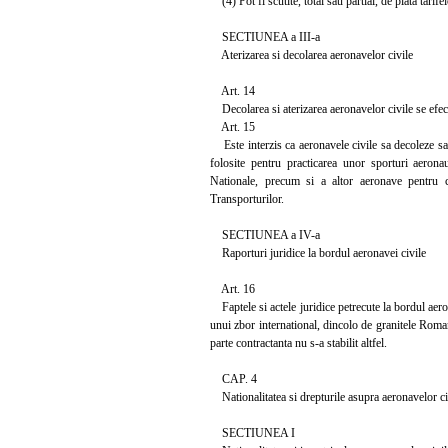
(4) Pot fi scutite, total sau partial, de plata tarif
SECTIUNEA a III-a
Aterizarea si decolarea aeronavelor civile
Art. 14
Decolarea si aterizarea aeronavelor civile se efec
Art. 15
Este interzis ca aeronavele civile sa decoleze sau 
folosite pentru practicarea unor sporturi aeronau
Nationale, precum si a altor aeronave pentru ca
Transporturilor.
SECTIUNEA a IV-a
Raporturi juridice la bordul aeronavei civile
Art. 16
Faptele si actele juridice petrecute la bordul aeron
unui zbor international, dincolo de granitele Roman
parte contractanta nu s-a stabilit altfel.
CAP. 4
Nationalitatea si drepturile asupra aeronavelor ci
SECTIUNEA I