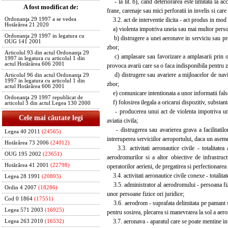
- la lit. b), cand deteriorarea este limitata la acce
A fost modificat de:
frane, carenaje sau mici perforatii in invelis si care
3.2. act de interventie ilicita - act produs in mod i
Ordonanţa 29 1997 a se vedea
Hotărârea 21 2020
a) violenta impotriva uneia sau mai multor persoane
Ordonanţa 29 1997 in legatura cu
b) distrugere a unei aeronave in serviciu sau provo
OUG 141 2001
zbor;
Articolul 93 din actul Ordonanţa 29
c) amplasare sau favorizare a amplasarii prin ori
1997 in legatura cu articolul 1 din
actul Hotărârea 606 2001
provoca avarii care sa o faca indisponibila pentru zb
d) distrugere sau avariere a mijloacelor de naviga
Articolul 96 din actul Ordonanţa 29
1997 in legatura cu articolul 1 din
zbor;
actul Hotărârea 606 2001
e) comunicare intentionata a unor informatii false
Ordonanţa 29 1997 republicat de
f) folosirea ilegala a oricarui dispozitiv, substan
articolul 3 din actul Legea 130 2000
- producerea unui act de violenta impotriva une
Cele mai căutate legi
aviatia civila;
- distrugerea sau avarierea grava a facilitatilor 
Legea 40 2011
(24565)
intreruperea serviciilor aeroportului, daca un aseme
Hotărârea 73 2006
(24012)
3.3. activitati aeronautice civile - totalitatea ac
OUG 195 2002
(23651)
aerodromurilor si a altor obiective de infrastruct
Hotărârea 41 2001
(22798)
operatorilor aerieni, de pregatirea si perfectionarea
3.4. activitati aeronautice civile conexe - totalitate
Legea 28 1991
(20893)
3.5. administrator al aerodromului - persoana fizi
Ordin 4 2007
(18286)
unor persoane fizice ori juridice;
Cod 0 1864
(17551)
3.6. aerodrom - suprafata delimitata pe pamant sau pe
Legea 571 2003
(16925)
pentru sosirea, plecarea si manevrarea la sol a aer
3.7. aeronava - aparatul care se poate mentine in a
Legea 263 2010
(16532)