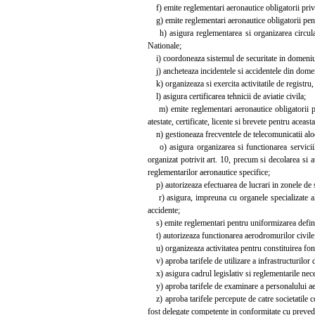
f) emite reglementari aeronautice obligatorii privi
g) emite reglementari aeronautice obligatorii pent
h) asigura reglementarea si organizarea circulatie
Nationale;
i) coordoneaza sistemul de securitate in domeniul 
j) ancheteaza incidentele si accidentele din domeni
k) organizeaza si exercita activitatile de registru, d
l) asigura certificarea tehnicii de aviatie civila;
m) emite reglementari aeronautice obligatorii priv
atestate, certificate, licente si brevete pentru aceas
n) gestioneaza frecventele de telecomunicatii aloca
o) asigura organizarea si functionarea serviciilo
organizat potrivit art. 10, precum si decolarea si a
reglementarilor aeronautice specifice;
p) autorizeaza efectuarea de lucrari in zonele de si
r) asigura, impreuna cu organele specializate ale m
accidente;
s) emite reglementari pentru uniformizarea definitiil
t) autorizeaza functionarea aerodromurilor civile
u) organizeaza activitatea pentru constituirea fondu
v) aproba tarifele de utilizare a infrastructurilor d
x) asigura cadrul legislativ si reglementarile nec
y) aproba tarifele de examinare a personalului aerona
z) aproba tarifele percepute de catre societatile com
fost delegate competente in conformitate cu prevede