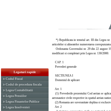
*) Republicata in temeiul art. III din Legea nr. 
articolelor si alineatelor numerotarea corespunzato
Ordonanta Guvernului nr. 29 din 22 august 1997 a
modificari si completari prin Legea nr. 130/2000.
CAP. 1
Prevederi generale
Legaturi rapide
SECTIUNEA I
Codul Fiscal
Domeniul de aplicare
Codul de procedura fiscala
Art. 1
Legea Contabilitatii
(1) Prevederile prezentului Cod aerian se aplica tut
Legea Pensiilor
aeronautice civile respective in spatiul aerian natio
Legea Finantelor Publice
(2) Romania are suveranitate deplina si exclusiva a
Art. 2
Legea Insolventei