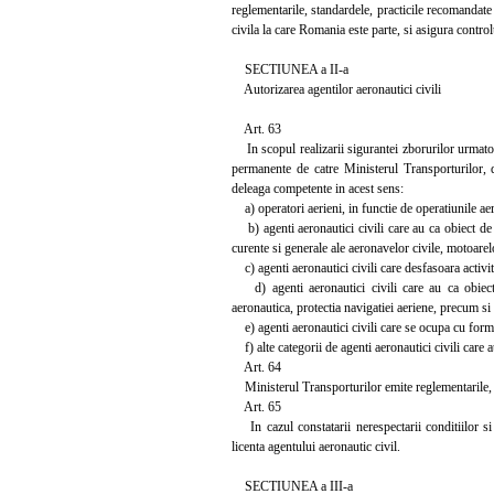
reglementarile, standardele, practicile recomandate 
civila la care Romania este parte, si asigura control
SECTIUNEA a II-a
Autorizarea agentilor aeronautici civili
Art. 63
In scopul realizarii sigurantei zborurilor urmatoar
permanente de catre Ministerul Transporturilor, di
deleaga competente in acest sens:
a) operatori aerieni, in functie de operatiunile aer
b) agenti aeronautici civili care au ca obiect de act
curente si generale ale aeronavelor civile, motoarel
c) agenti aeronautici civili care desfasoara activitat
d) agenti aeronautici civili care au ca obiect de
aeronautica, protectia navigatiei aeriene, precum si 
e) agenti aeronautici civili care se ocupa cu forma
f) alte categorii de agenti aeronautici civili care 
Art. 64
Ministerul Transporturilor emite reglementarile, st
Art. 65
In cazul constatarii nerespectarii conditiilor si 
licenta agentului aeronautic civil.
SECTIUNEA a III-a