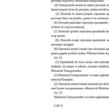
persoana respectiva, beneficiarul transportului.
(4) Transporturile aeriene in interes personal sunt
bunuri proprii si/sau de persoane, pentru nevoile p
(5) Zborurile in interes propriu reprezinta operat
persoane fizice sau juridice, pentru si in sustinerea 
(6) Zborurile particulare reprezinta operatiunile aer
exclusiv in scop necomercial.
(7) Zborurile sportive reprezinta operatiunile aerie
scop sportiv.
(8) Zborurile-scoala reprezinta operatiunile aerien
aeronautic navigant.
(9) Operatorii aerieni romani care efectueaza opera
pentru pagube produse tertilor. Plafonul minim al po
Art. 52
(1) Operatiunile de lucru aerian sunt activitatile e
mediului, de cautare si salvare, cercetare stiintific
Ministerul Transporturilor.
(2) Ministerul Transporturilor va emite reglementar
teritoriul Romaniei.
(3) Operatorii aerieni romani autorizati pot desfas
unei licente corespunzatoare, eliberata de Ministeru
Art. 53
Ministerul Transporturilor va emite reglementarile
CAP. 8