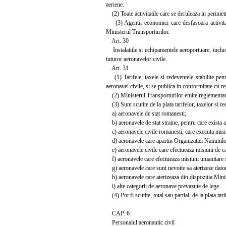
aeriene.
(2) Toate activitatile care se deruleaza in perime
(3) Agentii economici care desfasoara activitati 
Ministerul Transporturilor.
Art. 30
Instalatiile si echipamentele aeroportuare, inclusi
tuturor aeronavelor civile.
Art. 31
(1) Tarifele, taxele si redeventele stabilite pentru
aeronavei civile, si se publica in conformitate cu re
(2) Ministerul Transporturilor emite reglementari sp
(3) Sunt scutite de la plata tarifelor, taxelor si r
a) aeronavele de stat romanesti;
b) aeronavele de stat straine, pentru care exista aco
c) aeronavele civile romanesti, care executa misiuni
d) aeronavele care apartin Organizatiei Natiunilor
e) aeronavele civile care efectueaza misiuni de cau
f) aeronavele care efectueaza misiuni umanitare s
g) aeronavele care sunt nevoite sa aterizeze datori
h) aeronavele care aterizeaza din dispozitia Minis
i) alte categorii de aeronave prevazute de lege.
(4) Pot fi scutite, total sau partial, de la plata ta
CAP. 6
Personalul aeronautic civil