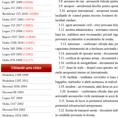
3.8. aeronave de stat - aeronavele folosite pentru s
Legea 287 2009
(16364)
3.9. aeroport - aerodromul deschis pentru operati
Legea 215 2001
(16312)
3.10. aeroport international - aeroportul nominaliz
Rectificare 155 2016
(16300)
facilitatile de control pentru trecerea frontierei d
Ordin 1917 2005
(14976)
facilitati similare;
3.11. agent aeronautic civil - orice persoana fizica
Legea 153 2017
(14965)
3.12. ancheta administrativa - activitatea concreta 
Legea 273 2006
(14383)
baza lor, stabilirea unor recomandari privind sig
Raport 1937 2021
(13840)
prevenirii accidentelor si incidentelor de aviatie;
Ordin 1508 2016
(12945)
3.13. autorizare - confirmare oficiala data prin
capacitatea detinatorului de a desfasura activitatil
Ordin 560 2006
(12442)
3.14. autorizatie de operator aerian - documentul ca
Legea 429 2003
(12392)
3.15. certificat de operator aerian - documentul car
Ordin 976 1998
(12127)
3.16. certificat de navigabilitate - documentul indiv
3.17. drept de trafic - dreptul unui operator aeri
Ultimele acte citite
multe aeroporturi interne ori internationale;
Hotărârea 1188 2000
3.18. facilitati - totalitatea serviciilor si baza
Hotărârea 1285 2012
bagajelor, marfurilor si altele asemenea, in traficul 
3.19. incident - un eveniment, altul decat un accide
Decretul 1056 2004
3.20. licentiere - confirmarea oficiala data prin
Decretul 86 1993
activitatile aeronavelor civile mentionate in acest 
Legea 337 2009
3.21. licenta de lucru in perimetrul infrastructur
Ordin 1317 2002
perimetrul infrastructurii aeroportuare;
Decretul 959 2002
3.22. licenta de transport aerian - document indivi
in conditiile prevazute in licenta;
Hotărârea 1054 2001