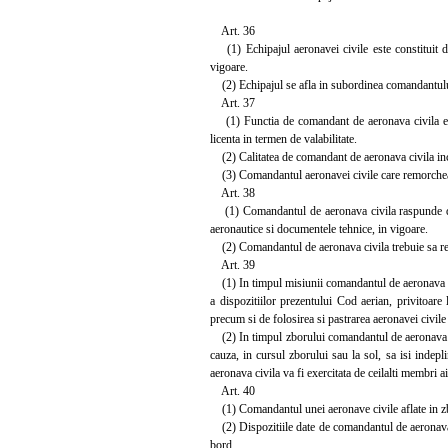
Art. 36
(1) Echipajul aeronavei civile este constituit di
vigoare.
(2) Echipajul se afla in subordinea comandantului 
Art. 37
(1) Functia de comandant de aeronava civila este 
licenta in termen de valabilitate.
(2) Calitatea de comandant de aeronava civila ince
(3) Comandantul aeronavei civile care remorcheaza
Art. 38
(1) Comandantul de aeronava civila raspunde de pr
aeronautice si documentele tehnice, in vigoare.
(2) Comandantul de aeronava civila trebuie sa refuz
Art. 39
(1) In timpul misiunii comandantul de aeronava civi
a dispozitiilor prezentului Cod aerian, privitoare 
precum si de folosirea si pastrarea aeronavei civile
(2) In timpul zborului comandantul de aeronava civ
cauza, in cursul zborului sau la sol, sa isi indepl
aeronava civila va fi exercitata de ceilalti membri a
Art. 40
(1) Comandantul unei aeronave civile aflate in zbor
(2) Dispozitiile date de comandantul de aeronava ci
bord.