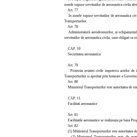
zonele supuse servitutilor de aeronautica civila afe
Art. 77
In zonele supuse servitutilor de aeronautica civila
Transporturilor.
Art. 78
Administratorii aerodromurilor, ai echipamentelor d
servitutilor de aeronautica civila, sunt obligati sa r
CAP. 10
Securitatea aeronautica
Art. 79
Protectia aviatiei civile impotriva actelor de in
Transporturilor si aprobat prin hotarare a Guvernul
Art. 80
Ministerul Transporturilor este autoritatea de stat
CAP. 11
Facilitati aeronautice
Art. 81
Facilitatile aeronautice se realizeaza pe baza Pro
Art. 82
(1) Ministerul Transporturilor este autoritatea de 
(2) Ministerul Transporturilor este, de asemenea