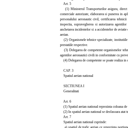
Art. 5
(1) Ministerul Transporturilor asigura, direct sa
comerciale autorizate, elaborarea si punerea in apl
personalului aeronautic civil, certificarea tehnicii
inspectia, supravegherea si autorizarea agentilor a
anchetarea incidentelor si a accidentelor de aviatie 
aerian.
(2) Organismele tehnice specializate, institutiile p
prestatiile respective.
(3) Delegarea de competente organismelor tehnice s
agentilor aeronautici civili in conformitate cu prev
(4) Delegarea de competente se poate realiza in dom
CAP. 3
Spatiul aerian national
SECTIUNEA I
Generalitati
Art. 6
(1) Spatiul aerian national reprezinta coloana de ae
(2) In spatiul aerian national se desfasoara atat traf
Art. 7
Spatiul aerian national cuprinde:
a) spatiul de trafic aerian ce reprezinta portiunea