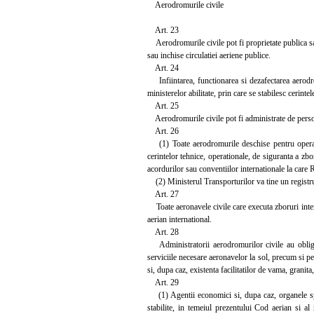
Aerodromurile civile
Art. 23
Aerodromurile civile pot fi proprietate publica sau
sau inchise circulatiei aeriene publice.
Art. 24
Infiintarea, functionarea si dezafectarea aerodro
ministerelor abilitate, prin care se stabilesc cerinte
Art. 25
Aerodromurile civile pot fi administrate de perso
Art. 26
(1) Toate aerodromurile deschise pentru operarea 
cerintelor tehnice, operationale, de siguranta a zbo
acordurilor sau conventiilor internationale la care 
(2) Ministerul Transporturilor va tine un registru
Art. 27
Toate aeronavele civile care executa zboruri intern
aerian international.
Art. 28
Administratorii aerodromurilor civile au obligati
serviciile necesare aeronavelor la sol, precum si pen
si, dupa caz, existenta facilitatilor de vama, granit
Art. 29
(1) Agentii economici si, dupa caz, organele speci
stabilite, in temeiul prezentului Cod aerian si al 