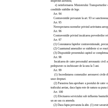
inspectiei acestora;
e) neinformarea Ministerului Transporturilor cu p
conditiile stabilite de lege.
Art. 94
Contraventiile prevazute la art. 93 se sanctionea
Art. 95
Nerespectarea normelor privind activitatea aeropo
Art. 96
Contraventiile privind incalcarea prevederilor refer
Art. 97
(1) Constatarea faptelor contraventionale, precum s
(2) Cuantumul amenzilor se stabileste si se react
(3) Dispozitiile prezentului capitol se completeaza
Art. 98
Incalcarea de catre personalul aeronautic civil a i
pedepseste cu inchisoare de la unu la 5 ani.
Art. 99
(1) Incredintarea comenzilor aeronavei civile de 
unor drepturi.
(2) Parasirea fara aprobare a postului de catre or
traficului aerian, daca fapta este de natura sa puna 
Art. 100
(1) Efectuarea serviciului sub influenta bauturilor
un an sau cu amenda.
(2) Daca fapta prevazuta la alin. (1) este savarsit