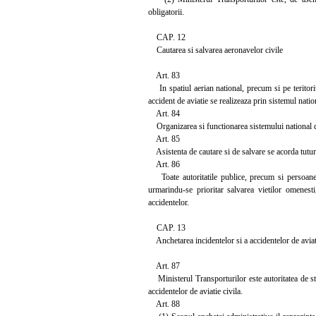
obligatorii.
CAP. 12
Cautarea si salvarea aeronavelor civile
Art. 83
In spatiul aerian national, precum si pe teritoriu
accident de aviatie se realizeaza prin sistemul natio
Art. 84
Organizarea si functionarea sistemului national de
Art. 85
Asistenta de cautare si de salvare se acorda tuturor
Art. 86
Toate autoritatile publice, precum si persoanele 
urmarindu-se prioritar salvarea vietilor omenest
accidentelor.
CAP. 13
Anchetarea incidentelor si a accidentelor de aviati
Art. 87
Ministerul Transporturilor este autoritatea de stat
accidentelor de aviatie civila.
Art. 88