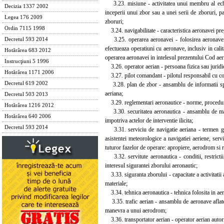
3.23. misiune - activitatea unui membru al echip
Decizia 1337 2002
inceperii unui zbor sau a unei serii de zboruri, 
Legea 176 2009
zboruri;
Ordin 7115 1998
3.24. navigabilitate - caracteristica aeronavei preg
3.25. operarea aeronavei - folosirea aeronavei p
Decretul 593 2014
efectueaza operatiuni cu aeronave, inclusiv in cali
Hotărârea 683 2012
operarea aeronavei in intelesul prezentului Cod aer
Instrucţiuni 5 1996
3.26. operator aerian - persoana fizica sau juridica
Hotărârea 1171 2006
3.27. pilot comandant - pilotul responsabil cu co
Decretul 619 2002
3.28. plan de zbor - ansamblu de informatii speci
aeriana;
Decretul 503 2013
3.29. reglementari aeronautice - norme, proceduri s
Hotărârea 1216 2012
3.30. securitatea aeronautica - ansamblu de masur
Hotărârea 640 2006
impotriva actelor de interventie ilicita;
Decretul 593 2014
3.31. serviciu de navigatie aeriana - termen gener
asistentei meteorologice a navigatiei aeriene, serv
tuturor fazelor de operare: apropiere, aerodrom si r
3.32. servitute aeronautica - conditii, restrictii
interesul sigurantei zborului aeronautic;
3.33. siguranta zborului - capacitate a activitatii 
materiale;
3.34. tehnica aeronautica - tehnica folosita in aer
3.35. trafic aerian - ansamblu de aeronave aflate 
manevra a unui aerodrom;
3.36. transportator aerian - operator aerian autoriza