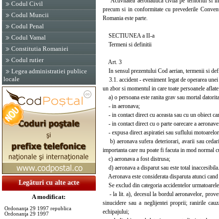
Activitatea aeronautica civila pe teritoriul si i
Codul Civil
precum si in conformitate cu prevederile Conventie
Codul Muncii
Romania este parte.
Codul Penal
SECTIUNEA a II-a
Codul Vamal
Termeni si definitii
Constitutia Romaniei
Codul rutier
Art. 3
In sensul prezentului Cod aerian, termenii si defini
Legea administratiei publice
locale
3.1. accident - eveniment legat de operarea unei a
un zbor si momentul in care toate persoanele aflate 
a) o persoana este ranita grav sau mortal datorita 
- in aeronava;
- in contact direct cu aceasta sau cu un obiect car
- in contact direct cu o parte oarecare a aeronavei,
- expusa direct aspiratiei sau suflului motoarelor 
b) aeronava sufera deteriorari, avarii sau cedari s
importanta care nu poate fi facuta in mod normal cu
c) aeronava a fost distrusa;
d) aeronava a disparut sau este total inaccesibila
Aeronava este considerata disparuta atunci cand cau
Legături cu alte acte
Se exclud din categoria accidentelor urmatoarele s
- la lit. a), decesul la bordul aeronavelor, proven
A modificat:
sinucidere sau a neglijentei proprii; ranirile ca
Ordonanţa 29 1997 republica
echipajului;
Ordonanţa 29 1997