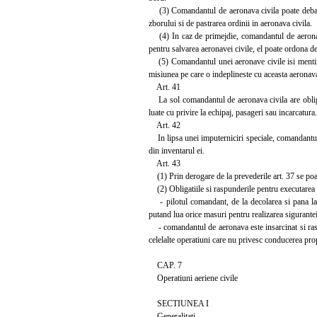
(3) Comandantul de aeronava civila poate debarca
zborului si de pastrarea ordinii in aeronava civila.
(4) In caz de primejdie, comandantul de aeronava 
pentru salvarea aeronavei civile, el poate ordona de
(5) Comandantul unei aeronave civile isi mentine,
misiunea pe care o indeplineste cu aceasta aeronav
Art. 41
La sol comandantul de aeronava civila are obligat
luate cu privire la echipaj, pasageri sau incarcatura.
Art. 42
In lipsa unei imputerniciri speciale, comandantul 
din inventarul ei.
Art. 43
(1) Prin derogare de la prevederile art. 37 se poa
(2) Obligatiile si raspunderile pentru executarea
- pilotul comandant, de la decolarea si pana la a
putand lua orice masuri pentru realizarea sigurante
- comandantul de aeronava este insarcinat si raspu
celelalte operatiuni care nu privesc conducerea prop
CAP. 7
Operatiuni aeriene civile
SECTIUNEA I
Generalitati