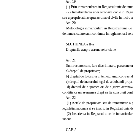
Art. 19
(1) Prin inmatricularea in Registrul unic de inmatr
(2) Inmatricularea unei aeronave civile in Registru
sau a proprietatii asupra aeronavei civile in nici o a
Art. 20
Metodologia inmatricularii in Registrul unic de in
de inmatriculare sunt continute in reglementari aer
SECTIUNEA a II-a
Drepturile asupra aeronavelor civile
Art. 21
Sunt recunoscute, fara discriminare, persoanelor fi
a) dreptul de proprietate;
b) dreptul de folosinta in temeiul unui contract de 
c) dreptul detinatorului legal de a dobandi proprie
d) dreptul de a ipoteca ori de a greva aeronava ci
conditia ca un asemenea drept sa fie constituit confo
Art. 22
(1) Actele de proprietate sau de transmitere a pro
legislatia nationala si se inscriu in Registrul unic d
(2) Inscrierea in Registrul unic de inmatriculare a
inscris.
CAP. 5