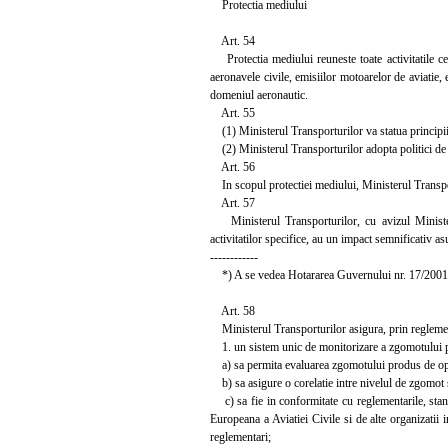
Protectia mediului
Art. 54
Protectia mediului reuneste toate activitatile ce
aeronavele civile, emisiilor motoarelor de aviatie, e
domeniul aeronautic.
Art. 55
(1) Ministerul Transporturilor va statua principiil
(2) Ministerul Transporturilor adopta politici de 
Art. 56
In scopul protectiei mediului, Ministerul Transport
Art. 57
Ministerul Transporturilor, cu avizul Ministeru
activitatilor specifice, au un impact semnificativ 
------------
*) A se vedea Hotararea Guvernului nr. 17/2001, p
Art. 58
Ministerul Transporturilor asigura, prin reglemen
1. un sistem unic de monitorizare a zgomotului p
a) sa permita evaluarea zgomotului produs de ope
b) sa asigure o corelatie intre nivelul de zgomot s
c) sa fie in conformitate cu reglementarile, stand
Europeana a Aviatiei Civile si de alte organizatii 
reglementari;