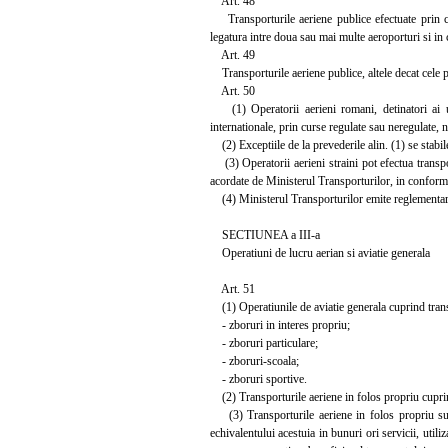
Art. 48
Transporturile aeriene publice efectuate prin cur
legatura intre doua sau mai multe aeroporturi si in 
Art. 49
Transporturile aeriene publice, altele decat cele pr
Art. 50
(1) Operatorii aerieni romani, detinatori ai unu
internationale, prin curse regulate sau neregulate, 
(2) Exceptiile de la prevederile alin. (1) se stabi
(3) Operatorii aerieni straini pot efectua transpo
acordate de Ministerul Transporturilor, in conformit
(4) Ministerul Transporturilor emite reglementari a
SECTIUNEA a III-a
Operatiuni de lucru aerian si aviatie generala
Art. 51
(1) Operatiunile de aviatie generala cuprind transp
- zboruri in interes propriu;
- zboruri particulare;
- zboruri-scoala;
- zboruri sportive.
(2) Transporturile aeriene in folos propriu cuprind 
(3) Transporturile aeriene in folos propriu sunt 
echivalentului acestuia in bunuri ori servicii, utili