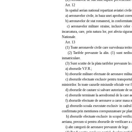
Art. 12
In spatiul aerian national repartizat aviatiei civi
a) aeronavelor civile, in baza unei aprobari cores
b) aeronavelor de stat romanesti, in conformitate 
c) aeronavelor militare straine, inclusiv celor ca
incarcatura, care, prin natura lor, pot afecta sigu
Nationale.
Art. 13
(1) Toate aeronavele civile care survoleaza teritoriu
(2) Tarifele prevazute la alin. (1) sunt nediscrim
inmatriculare.
(3) Sunt scutite de la plata tarifelor prevazute la 
a) zborurile V.F.R.;
b) zborurile militare efectuate de aeronave militare
c) zborurile efectuate exclusiv pentru transportul in
ministrilor. In toate cazurile misiunile oficiale vor
d) zborurile de cautare si salvare autorizate de
e) zborurile terminate la aerodromul de la care aer
f) zborurile efectuate de aeronave a caror masa ma
g) zborurile-scoala executate exclusiv in cadrul ex
confirmata prin mentiunea corespunzatoare pe plan
h) zborurile efectuate exclusiv in scopul verificar
aeriana, precum si pentru zborurile de verificare a
i) alte categorii de aeronave prevazute de lege.