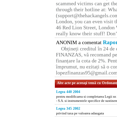
scammed victims can get the
through their hotline at: W
(support@thehackangels.com
London, you can even visit th
46 Red Lion Street, London
really know their stuff! Don’
Rapor
ANONIM a comentat
Obțineți creditul în 24 d
FINANZAS, vă recomand pent
finanțare la cota de 2%. Pent
împrumut, nu ezitați să o con
lopezfinanzas95@gmail.co
Alte acte pe aceeaşi temă cu Ordonan
Legea 440 2004
pentru modificarea si completarea Legii n
- S.A. si instrumentele specifice de sustiner
Legea 345 2002
privind taxa pe valoarea adaugata