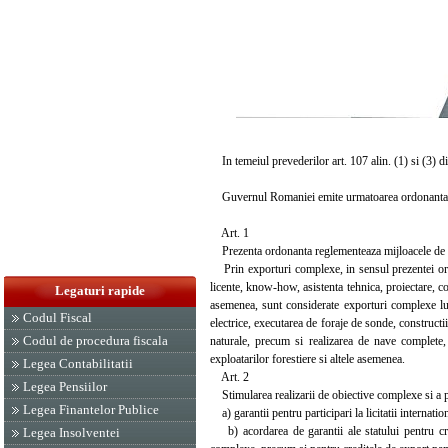
In temeiul prevederilor art. 107 alin. (1) si (3) di
Guvernul Romaniei emite urmatoarea ordonanta
Art. 1
Prezenta ordonanta reglementeaza mijloacele de sti
Prin exporturi complexe, in sensul prezentei ordon
licente, know-how, asistenta tehnica, proiectare, co
Legaturi rapide
asemenea, sunt considerate exporturi complexe lucr
Codul Fiscal
electrice, executarea de foraje de sonde, constructii
Codul de procedura fiscala
naturale, precum si realizarea de nave complete, 
exploatarilor forestiere si altele asemenea.
Legea Contabilitatii
Art. 2
Legea Pensiilor
Stimularea realizarii de obiective complexe si a pro
Legea Finantelor Publice
a) garantii pentru participari la licitatii internation
b) acordarea de garantii ale statului pentru cred
Legea Insolventei