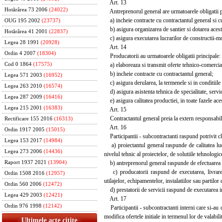
Art. 13
Hotărârea 73 2006
(24022)
Antreprenorul general are urmatoarele obligatii p
a) incheie contracte cu contractantul general si cu
OUG 195 2002
(23737)
b) asigura organizarea de santier si dotarea acestu
Hotărârea 41 2001
(22837)
c) asigura executarea lucrarilor de constructii-mont
Legea 28 1991
(20928)
Art. 14
Ordin 4 2007
(18304)
Producatorii au urmatoarele obligatii principale:
a) elaboreaza si transmit oferte tehnico-comerciale 
Cod 0 1864
(17575)
b) incheie contracte cu contractantul general;
Legea 571 2003
(16952)
c) asigura derularea, la termenele si in conditiile 
Legea 263 2010
(16574)
d) asigura asistenta tehnica de specialitate, service
Legea 287 2009
(16416)
e) asigura calitatea productiei, in toate fazele acest
Legea 215 2001
(16383)
Art. 15
Contractantul general preia la extern responsabilit
Rectificare 155 2016
(16313)
Art. 16
Ordin 1917 2005
(15015)
Participantii - subcontractanti raspund potrivit cla
Legea 153 2017
(14984)
a) proiectantul general raspunde de calitatea lucra
Legea 273 2006
(14436)
nivelul tehnic al proiectelor, de solutiile tehnologi
b) antreprenorul general raspunde de efectuarea luc
Raport 1937 2021
(13904)
c) producatorii raspund de executarea, livrarea, 
Ordin 1508 2016
(12957)
utilajelor, echipamentelor, instalatiilor sau partilor
Ordin 560 2006
(12472)
d) prestatorii de servicii raspund de executarea in t
Legea 429 2003
(12421)
Art. 17
Ordin 976 1998
(12142)
Participantii - subcontractanti interni care si-au d
modifica ofertele initiale in termenul lor de valabil
Ultimele acte citite