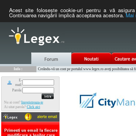
Acest site foloseşte cookie-uri pentru a vă asigura 
Continuarea navigării implică acceptarea acestora.
Mai 
Nou :
Legex.ro - portal de legislatie romaneasca. Un serviciu oferit g
Info :
Creându-vă un cont pe portalul www.legex.ro aveţi posibilitatea să fiţi
Info :
www.tntauto.ro - Managementul Integrat al Parcului Auto
E-
mail:
Parola:
Nu ai cont?
Inregistreaza-te
Ai uitat parola?
Click aici