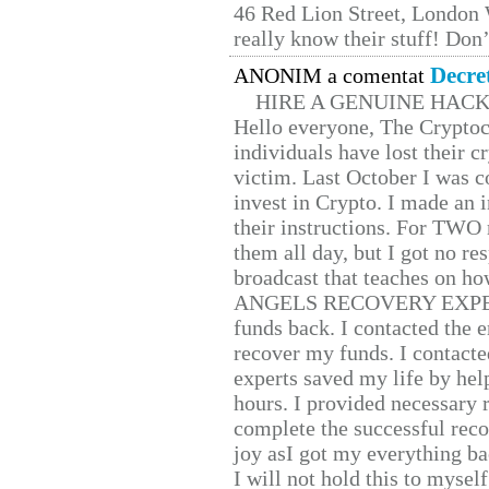
46 Red Lion Street, London
really know their stuff! Don’
Decre
ANONIM a comentat
HIRE A GENUINE HAC
Hello everyone, The Cryptocu
individuals have lost their c
victim. Last October I was 
invest in Crypto. I made an i
their instructions. For TWO 
them all day, but I got no re
broadcast that teaches on h
ANGELS RECOVERY EXPERT. H
funds back. I contacted the 
recover my funds. I contact
experts saved my life by hel
hours. I provided necessary 
complete the successful reco
joy asI got my everything bac
I will not hold this to myself