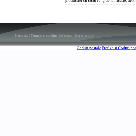
productiei cu ciclu lung de fabricatie, dest
Harta site
|
Termeni si conditii
|
Informatii despre cookie
Coduri postale
Prefixe si Coduri po