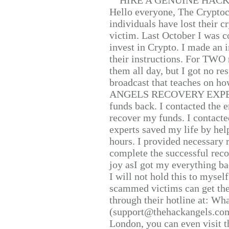
HIRE A GENUINE HAC
Hello everyone, The Cryptocu
individuals have lost their c
victim. Last October I was 
invest in Crypto. I made an i
their instructions. For TWO 
them all day, but I got no re
broadcast that teaches on h
ANGELS RECOVERY EXPERT. H
funds back. I contacted the 
recover my funds. I contact
experts saved my life by hel
hours. I provided necessary 
complete the successful reco
joy asI got my everything bac
I will not hold this to myself
scammed victims can get the
through their hotline at: W
(support@thehackangels.com
London, you can even visit th