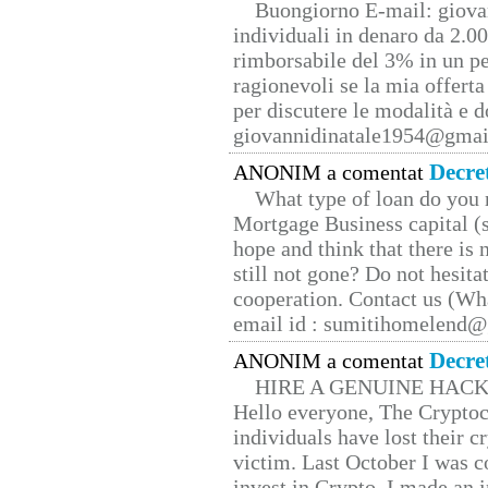
Buongiorno E-mail: giova
individuali in denaro da 2.00
rimborsabile del 3% in un pe
ragionevoli se la mia offerta
per discutere le modalità e 
giovannidinatale1954@­gmai
Decre
ANONIM a comentat
What type of loan do you 
Mortgage Business capital (s
hope and think that there is
still not gone? Do not hesita
cooperation. Contact us (W
email id : sumitihomelend
Decre
ANONIM a comentat
HIRE A GENUINE HAC
Hello everyone, The Cryptocu
individuals have lost their c
victim. Last October I was 
invest in Crypto. I made an i