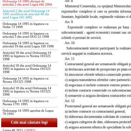
Art. 8
Ordonanţa 14 1995 abrogat de
articolul 2 din actul Legea 440 2004
Ministerul Comertului, cu sprijinul Ministerului Ind
exporturilor complexe si care sa permita informare
Articolul 2 din actul Ordonanţa 14
1995 modificat de articolul 40 din
finantare, legislatiile locale, regimurile valutare si
actul Legea 345 2002
Art. 9
Ordonanţa 14 1995 in legatura cu
Exporturile complexe se realizeaza pe baza de 
Ordin 73 1999
subcontractantii - agenti economici romani sau strai
Ordonanţa 14 1995 in legatura cu
articolul 3 din actul OUG 22 1998
schimb si prestari de servicii.
Art. 10
Ordonanţa 14 1995 in legatura cu
articolul 19 din actul Legea 109 1998
Subcontractantii interni participanti la realizare
Articolul 18 din actul Ordonanţa 14
servicii angajati in realizarea acestora.
1995 in legatura cu Norma 101325
Art. 11
1998
Contractantul general are urmatoarele obligatii pr
Articolul 18 din actul Ordonanţa 14
a) desfasoara activitati de prospectare pe piata e
1995 in legatura cu Norma 101325
1998
b) intocmeste ofertele tehnico-comerciale pentru
Ordonanţa 14 1995 in legatura cu
c) asigura transmiterea ofertelor catre partenerii ext
Norma 101325 1998
d) negociaza si incheie contracte externe pentru 
Articolul 18 din actul Ordonanţa 14
e) incheie contracte comerciale cu subcontractanti
1995 in legatura cu Norma 101325
1998
f) urmareste si asigura derularea contractelor extern
Art. 12
Ordonanţa 14 1995 in legatura cu
Norma 1791 1995
Proiectantul general are urmatoarele obligatii pri
Ordonanţa 14 1995 aprobat de Legea
a) incheie contracte cu contractantul general;
70 1995
b) elaboreaza documentatia solicitata de contract
c) asigura culegerea de date, elaborarea proiectelo
Cele mai căutate legi
d) asigura asistenta tehnica de specialitate la soli
Legea 40 2011
(24592)