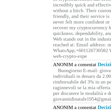
incredibly quick and effecti
without a hitch. Their custo
friendly, and their service i
never felt more confident or
recover my cryptocurrency h
quickness, dependability, an
Web stands out in the indus
reached at: Email address:
WhatsApp;+601126730582 W
web-crypto-expe
Deciz
ANONIM a comentat
Buongiorno E-mail: giova
individuali in denaro da 2.00
rimborsabile del 3% in un pe
ragionevoli se la mia offerta
per discutere le modalità e 
giovannidinatale1954@­gmai
Deciz
ANONIM a comentat