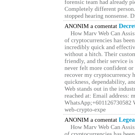
forensic team had already pie
Completely different person
stopped hearing nonsense. Di
Decre
ANONIM a comentat
How Marv Web Can Assist
of cryptocurrencies has be
incredibly quick and effecti
without a hitch. Their custo
friendly, and their service i
never felt more confident or
recover my cryptocurrency h
quickness, dependability, an
Web stands out in the indus
reached at: Email address:
WhatsApp;+601126730582 W
web-crypto-expe
Legea
ANONIM a comentat
How Marv Web Can Assist
of cryptocurrencies has be