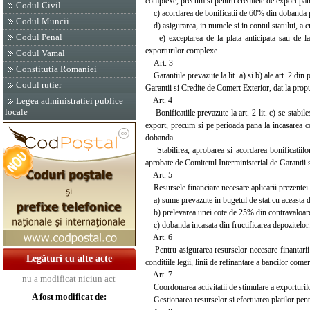
complexe, precum si pentru creditele de export pana
Codul Civil
c) acordarea de bonificatii de 60% din dobanda pla
Codul Muncii
d) asigurarea, in numele si in contul statului, a c
Codul Penal
e) exceptarea de la plata anticipata sau de la 
exporturilor complexe.
Codul Vamal
Art. 3
Constitutia Romaniei
Garantiile prevazute la lit. a) si b) ale art. 2 din
Codul rutier
Garantii si Credite de Comert Exterior, dat la pr
Art. 4
Legea administratiei publice
locale
Bonificatiile prevazute la art. 2 lit. c) se stabil
export, precum si pe perioada pana la incasarea c
dobanda.
Stabilirea, aprobarea si acordarea bonificatiilor
aprobate de Comitetul Interministerial de Garantii 
Art. 5
Resursele financiare necesare aplicarii prezentei 
a) sume prevazute in bugetul de stat cu aceasta de
b) prelevarea unei cote de 25% din contravaloarea in
c) dobanda incasata din fructificarea depozitelor.
Art. 6
Pentru asigurarea resurselor necesare finantarii p
Legături cu alte acte
conditiile legii, linii de refinantare a bancilor co
Art. 7
nu a modificat niciun act
Coordonarea activitatii de stimulare a exporturilo
A fost modificat de:
Gestionarea resurselor si efectuarea platilor pen