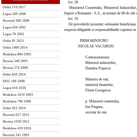
Art. 18
Ministerul Comertului, Ministerul Industriilor, 
Ordin 119 2017
Import a Romaniei - S.A., in termen de 60 de zile d
Legea 209 2008
Art. 19
Decretul 366 2008
De prevederile prezentei ordonante beneficiaza ag
Legea 656 2002
respecta obligatiile si responsabilitatile cuprinse in
Legea 78 2002
PRIM-MINISTRU
Ordin 81 2013
NICOLAE VACAROIU
Ordin 1400 2014
Hotărârea 884 2003
Contrasemneaza:
Decizia 546 2005
Ministrul industriilor,
Dumitru Popescu
Decizia 574 2008
Ordin 820 2014
Ministru de stat,
OUG 189 2008
ministrul finantelor,
Legea 610 2020
Florin Georgescu
Hotărârea 1619 2003
p. Ministrul comertului,
Hotărârea 786 1996
Ion Pargaru,
Ordin 923 2014
secretar de stat
Decretul 627 2015
Decizia 1039 2011
Hotărârea 420 2016
Decretul 341 1995