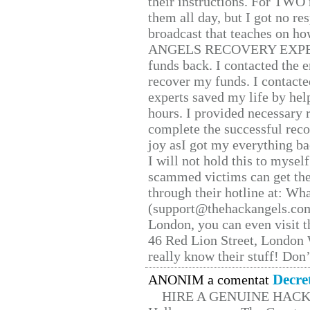
their instructions. For TWO 
them all day, but I got no re
broadcast that teaches on h
ANGELS RECOVERY EXPERT. H
funds back. I contacted the 
recover my funds. I contact
experts saved my life by hel
hours. I provided necessary 
complete the successful reco
joy asI got my everything bac
I will not hold this to myself
scammed victims can get the
through their hotline at: W
(support@thehackangels.com
London, you can even visit th
46 Red Lion Street, London
really know their stuff! Don’
Decre
ANONIM a comentat
HIRE A GENUINE HAC