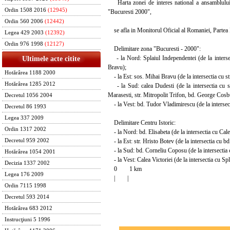
Harta zonei de interes national a ansamblului ur
Ordin 1508 2016
(12945)
"Bucuresti 2000",
Ordin 560 2006
(12442)
se afla in Monitorul Oficial al Romaniei, Partea I
Legea 429 2003
(12392)
Ordin 976 1998
(12127)
Delimitare zona "Bucuresti - 2000":
- la Nord: Splaiul Independentei (de la intersect
Ultimele acte citite
Bravu);
Hotărârea 1188 2000
- la Est: sos. Mihai Bravu (de la intersectia cu str
Hotărârea 1285 2012
- la Sud: calea Dudesti (de la intersectia cu so
Marasesti, str. Mitropolit Trifon, bd. George Cosb
Decretul 1056 2004
- la Vest: bd. Tudor Vladimirescu (de la intersecti
Decretul 86 1993
Legea 337 2009
Delimitare Centru Istoric:
Ordin 1317 2002
- la Nord: bd. Elisabeta (de la intersectia cu Calea
- la Est: str. Hristo Botev (de la intersectia cu b
Decretul 959 2002
- la Sud: bd. Corneliu Coposu (de la intersectia cu
Hotărârea 1054 2001
- la Vest: Calea Victoriei (de la intersectia cu Spl
Decizia 1337 2002
0 1 km
Legea 176 2009
| |
Ordin 7115 1998
Decretul 593 2014
Hotărârea 683 2012
Instrucţiuni 5 1996