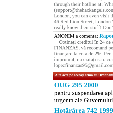
through their hotline at: W
(support@thehackangels.com
London, you can even visit th
46 Red Lion Street, London
really know their stuff! Don’
Rapor
ANONIM a comentat
Obțineți creditul în 24 d
FINANZAS, vă recomand pent
finanțare la cota de 2%. Pent
împrumut, nu ezitați să o con
lopezfinanzas95@gmail.co
Alte acte pe aceeaşi temă cu Ordonan
OUG 295 2000
pentru suspendarea apl
urgenta ale Guvernului
Hotărârea 742 199