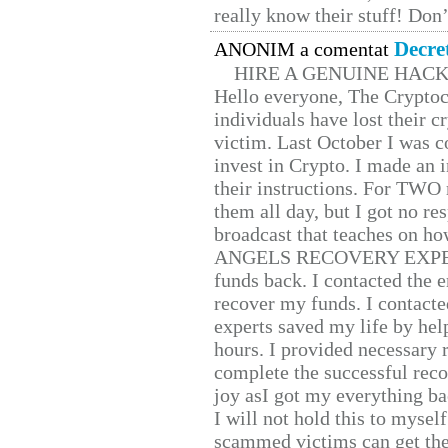
really know their stuff! Don’
Decre
ANONIM a comentat
HIRE A GENUINE HAC
Hello everyone, The Cryptocu
individuals have lost their c
victim. Last October I was 
invest in Crypto. I made an i
their instructions. For TWO 
them all day, but I got no re
broadcast that teaches on h
ANGELS RECOVERY EXPERT. H
funds back. I contacted the 
recover my funds. I contact
experts saved my life by hel
hours. I provided necessary 
complete the successful reco
joy asI got my everything bac
I will not hold this to myself
scammed victims can get the