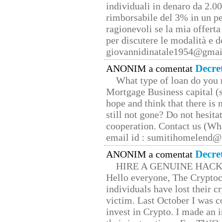
individuali in denaro da 2.00
rimborsabile del 3% in un pe
ragionevoli se la mia offerta
per discutere le modalità e 
giovannidinatale1954@­gmai
Decre
ANONIM a comentat
What type of loan do you 
Mortgage Business capital (s
hope and think that there is
still not gone? Do not hesita
cooperation. Contact us (W
email id : sumitihomelend
Decre
ANONIM a comentat
HIRE A GENUINE HAC
Hello everyone, The Cryptocu
individuals have lost their c
victim. Last October I was 
invest in Crypto. I made an i