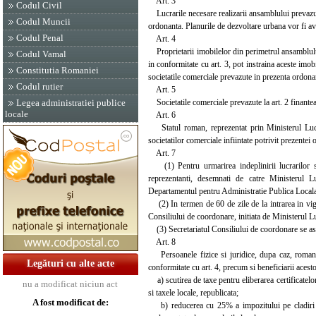
Art. 3
Codul Civil
Lucrarile necesare realizarii ansamblului prevazut l
Codul Muncii
ordonanta. Planurile de dezvoltare urbana vor fi a
Codul Penal
Art. 4
Proprietarii imobilelor din perimetrul ansamblului 
Codul Vamal
in conformitate cu art. 3, pot instraina aceste imob
Constitutia Romaniei
societatile comerciale prevazute in prezenta ordona
Codul rutier
Art. 5
Societatile comerciale prevazute la art. 2 finanteaza
Legea administratiei publice
locale
Art. 6
Statul roman, reprezentat prin Ministerul Lucrar
societatilor comerciale infiintate potrivit prezente
Art. 7
(1) Pentru urmarirea indeplinirii lucrarilor st
reprezentanti, desemnati de catre Ministerul Luc
Departamentul pentru Administratie Publica Locala, 
(2) In termen de 60 de zile de la intrarea in vig
Consiliului de coordonare, initiata de Ministerul Lu
(3) Secretariatul Consiliului de coordonare se asi
Art. 8
Persoanele fizice si juridice, dupa caz, romane s
Legături cu alte acte
conformitate cu art. 4, precum si beneficiarii acesto
a) scutirea de taxe pentru eliberarea certificatelor
nu a modificat niciun act
si taxele locale, republicata;
A fost modificat de:
b) reducerea cu 25% a impozitului pe cladiri si a