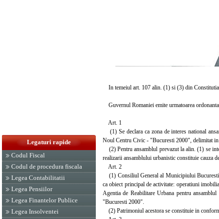
In temeiul art. 107 alin. (1) si (3) din Constituti
Guvernul Romaniei emite urmatoarea ordonanta
Art. 1
(1) Se declara ca zona de interes national ansamb
Noul Centru Civic - "Bucuresti 2000", delimitat in
Legaturi rapide
(2) Pentru ansamblul prevazut la alin. (1) se intoc
Codul Fiscal
realizarii ansamblului urbanistic constituie cauza de 
Codul de procedura fiscala
Art. 2
(1) Consiliul General al Municipiului Bucuresti, 
Legea Contabilitatii
ca obiect principal de activitate: operatiuni imobili
Legea Pensiilor
Agentia de Reabilitare Urbana pentru ansamblul 
Legea Finantelor Publice
"Bucuresti 2000".
(2) Patrimoniul acestora se constituie in conformit
Legea Insolventei