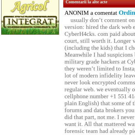
Comentarii la alte acte
Ordin
ANONIM a comentat
usually don’t comment on t
version: hired the dark web 
CyberH4cks. com paid about 
court, still worth it. Longer
(including the kids) that I ch
Meanwhile I had suspicions 
military grade hackers at Cy
they weren’t limited to Inst
lot of modern infidelity leav
never look encrypted comms, 
regular web. we eventually 
cellphone number +1 551 41
plain English) that some of t
forums and data brokers you 
did that part, not me. I neve
want it. All that mattered w
forensic team had already pie