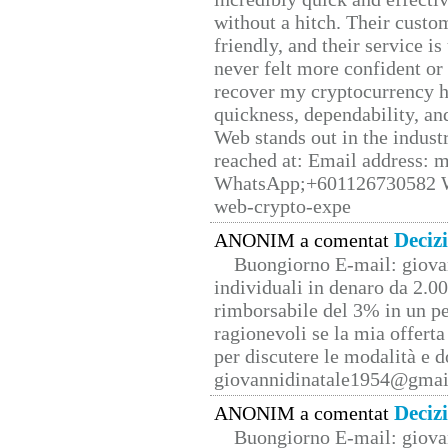
without a hitch. Their custo
friendly, and their service i
never felt more confident or
recover my cryptocurrency h
quickness, dependability, an
Web stands out in the indus
reached at: Email address:
WhatsApp;+601126730582 W
web-crypto-expe
Deciz
ANONIM a comentat
Buongiorno E-mail: giova
individuali in denaro da 2.00
rimborsabile del 3% in un pe
ragionevoli se la mia offerta
per discutere le modalità e 
giovannidinatale1954@­gmai
Deciz
ANONIM a comentat
Buongiorno E-mail: giova