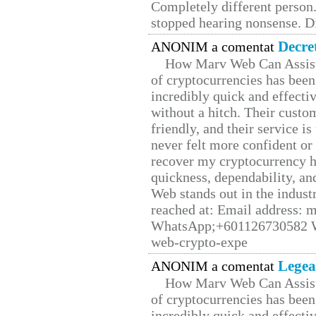
Completely different person
stopped hearing nonsense. Di
Decre
ANONIM a comentat
How Marv Web Can Assist
of cryptocurrencies has be
incredibly quick and effecti
without a hitch. Their custo
friendly, and their service i
never felt more confident or
recover my cryptocurrency h
quickness, dependability, an
Web stands out in the indus
reached at: Email address:
WhatsApp;+601126730582 W
web-crypto-expe
Legea
ANONIM a comentat
How Marv Web Can Assist
of cryptocurrencies has be
incredibly quick and effecti