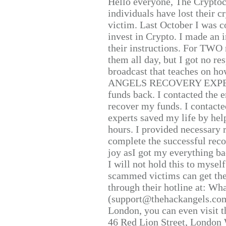
Hello everyone, The Cryptocu
individuals have lost their c
victim. Last October I was 
invest in Crypto. I made an i
their instructions. For TWO 
them all day, but I got no re
broadcast that teaches on h
ANGELS RECOVERY EXPERT. H
funds back. I contacted the 
recover my funds. I contact
experts saved my life by hel
hours. I provided necessary 
complete the successful reco
joy asI got my everything bac
I will not hold this to myself
scammed victims can get the
through their hotline at: W
(support@thehackangels.com
London, you can even visit th
46 Red Lion Street, London