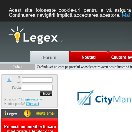
Acest site foloseşte cookie-uri pentru a vă asigura 
Continuarea navigării implică acceptarea acestora.
Mai 
Nou :
Legex.ro - portal de legislatie romaneasca. Un serviciu oferit g
Info :
Creându-vă un cont pe portalul www.legex.ro aveţi posibilitatea să fiţi
Info :
www.tntauto.ro - Managementul Integrat al Parcului Auto
E-
mail:
Parola:
Nu ai cont?
Inregistreaza-te
Ai uitat parola?
Click aici