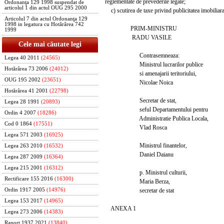
reglementate de prevederile legale;
Ordonanţa 129 1998 suspendat de
articolul 1 din actul OUG 295 2000
c) scutirea de taxe privind publicitatea imobiliara
Articolul 7 din actul Ordonanţa 129
1998 in legatura cu Hotărârea 742
PRIM-MINISTRU
1999
RADU VASILE
Cele mai căutate legi
Contrasemneaza:
Legea 40 2011
(24565)
Ministrul lucrarilor publice
Hotărârea 73 2006
(24012)
si amenajarii teritoriului,
OUG 195 2002
(23651)
Nicolae Noica
Hotărârea 41 2001
(22798)
Secretar de stat,
Legea 28 1991
(20893)
seful Departamentului pentru
Ordin 4 2007
(18286)
Administratie Publica Locala,
Cod 0 1864
(17551)
Vlad Rosca
Legea 571 2003
(16925)
Ministrul finantelor,
Legea 263 2010
(16532)
Daniel Daianu
Legea 287 2009
(16364)
Legea 215 2001
(16312)
p. Ministrul culturii,
Rectificare 155 2016
(16300)
Maria Berza,
secretar de stat
Ordin 1917 2005
(14976)
Legea 153 2017
(14965)
ANEXA 1
Legea 273 2006
(14383)
Raport 1937 2021
(13840)