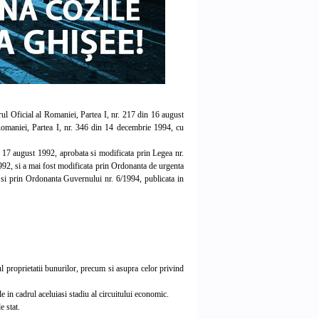
l Oficial al Romaniei, Partea I, nr. 217 din 16 august
Romaniei, Partea I, nr. 346 din 14 decembrie 1994, cu
17 august 1992, aprobata si modificata prin Legea nr.
992, si a mai fost modificata prin Ordonanta de urgenta
 si prin Ordonanta Guvernului nr. 6/1994, publicata in
l proprietatii bunurilor, precum si asupra celor privind
 in cadrul aceluiasi stadiu al circuitului economic.
e stat.