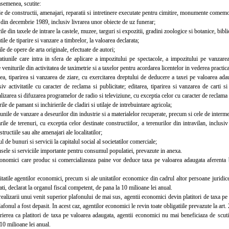
semenea, scutite:
e de constructii, amenajari, reparatii si intretinere executate pentru cimitire, monumente comemor
 din decembrie 1989, inclusiv livrarea unor obiecte de uz funerar;
le din taxele de intrare la castele, muzee, targuri si expozitii, gradini zoologice si botanice, bibli
ile de tiparire si vanzare a timbrelor, la valoarea declarata;
e de opere de arta originale, efectuate de autori;
unile care intra in sfera de aplicare a impozitului pe spectacole, a impozitului pe vanzarea
 veniturile din activitatea de taximetrie si a taxelor pentru acordarea licentelor in vederea practica
, tiparirea si vanzarea de ziare, cu exercitarea dreptului de deducere a taxei pe valoarea adau
iv activitatile cu caracter de reclama si publicitate; editarea, tiparirea si vanzarea de carti si
ealizarea si difuzarea programelor de radio si televiziune, cu exceptia celor cu caracter de reclama s
le de pamant si inchirierile de cladiri si utilaje de intrebuintare agricola;
nile de vanzare a deseurilor din industrie si a materialelor recuperate, precum si cele de interme
e de terenuri, cu exceptia celor destinate constructiilor, a terenurilor din intravilan, inclusiv 
ructiile sau alte amenajari ale localitatilor;
 de bunuri si servicii la capitalul social al societatilor comerciale;
ele si serviciile importante pentru consumul populatiei, prevazute in anexa.
mici care produc si comercializeaza paine vor deduce taxa pe valoarea adaugata aferenta bunu
atile agentilor economici, precum si ale unitatilor economice din cadrul altor persoane juridice 
tati, declarat la organul fiscal competent, de pana la 10 milioane lei anual.
alizarii unui venit superior plafonului de mai sus, agentii economici devin platitori de taxa p
plafonul a fost depasit. In acest caz, agentilor economici le revin toate obligatiile prevazute la art
ea ca platitori de taxa pe valoarea adaugata, agentii economici nu mai beneficiaza de scutire,
10 milioane lei anual.