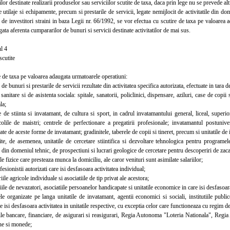
ilor destinate realizarii produselor sau serviciilor scutite de taxa, daca prin lege nu se prevede alt
tilaje si echipamente, precum si prestarile de servicii, legate nemijlocit de activitatile din dom
e de investitori straini in baza Legii nr. 66/1992, se vor efectua cu scutire de taxa pe valoarea a
ata aferenta cumpararilor de bunuri si servicii destinate activitatilor de mai sus.
l 4
cutite
de taxa pe valoarea adaugata urmatoarele operatiuni:
 bunuri si prestarile de servicii rezultate din activitatea specifica autorizata, efectuate in tara d
anitare si de asistenta sociala: spitale, sanatorii, policlinici, dispensare, aziluri, case de copii s
la;
de stiinta si invatamant, de cultura si sport, in cadrul invatamantului general, liceal, superi
scolile de maistri; centrele de perfectionare a pregatirii profesionale; invatamantul postuniv
gate de aceste forme de invatamant; gradinitele, taberele de copii si tineret, precum si unitatile d
 de asemenea, unitatile de cercetare stiintifica si dezvoltare tehnologica pentru programele 
din domeniul tehnic, de prospectiuni si lucrari geologice de cercetare pentru descoperiri de zaca
fizice care presteaza munca la domiciliu, ale caror venituri sunt asimilate salariilor;
sionistii autorizati care isi desfasoara activitatea individual;
e agricole individuale si asociatiile de tip privat ale acestora;
le de nevazatori, asociatiile persoanelor handicapate si unitatile economice in care isi desfasoara 
organizate pe langa unitatile de invatamant, agentii economici si sociali, institutiile public
e isi desfasoara activitatea in unitatile respective, cu exceptia celor care functioneaza cu regim d
le bancare, financiare, de asigurari si reasigurari, Regia Autonoma "Loteria Nationala", Reg
gne si monede;