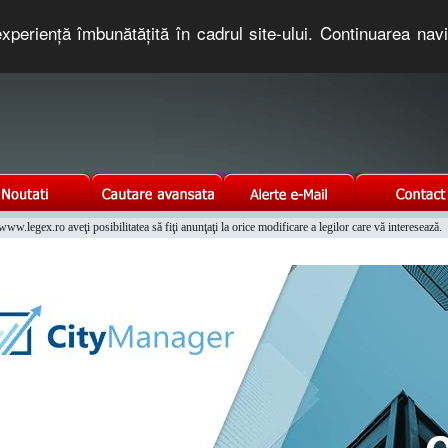
xperienţă îmbunătăţită în cadrul site-ului. Continuarea nav
e romaneasca. Un serviciu oferit gratuit de TNT COMPUTERS
w.legex.ro aveţi posibilitatea să fiţi anunţaţi la orice modificare a legilor care vă interesează.
Integrat al Parcului Auto