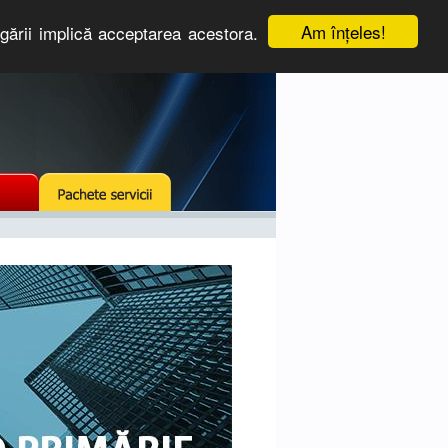
Am înţeles!
igării implică acceptarea acestora.