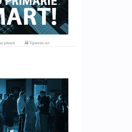
ui prieten
Tipareste act