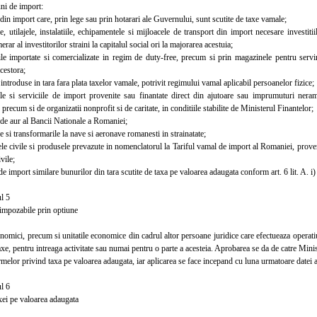
i de import:
n import care, prin lege sau prin hotarari ale Guvernului, sunt scutite de taxe vamale;
tilajele, instalatiile, echipamentele si mijloacele de transport din import necesare investitiil
rar al investitorilor straini la capitalul social ori la majorarea acestuia;
importate si comercializate in regim de duty-free, precum si prin magazinele pentru servirea
cestora;
troduse in tara fara plata taxelor vamale, potrivit regimului vamal aplicabil persoanelor fizice;
si serviciile de import provenite sau finantate direct din ajutoare sau imprumuturi neram
 precum si de organizatii nonprofit si de caritate, in conditiile stabilite de Ministerul Finantelor;
e aur al Bancii Nationale a Romaniei;
 si transformarile la nave si aeronave romanesti in strainatate;
 civile si produsele prevazute in nomenclatorul la Tariful vamal de import al Romaniei, proven
vile;
 import similare bunurilor din tara scutite de taxa pe valoarea adaugata conform art. 6 lit. A. i) 
l 5
mpozabile prin optiune
mici, precum si unitatile economice din cadrul altor persoane juridice care efectueaza operatiu
taxe, pentru intreaga activitate sau numai pentru o parte a acesteia. Aprobarea se da de catre Minist
elor privind taxa pe valoarea adaugata, iar aplicarea se face incepand cu luna urmatoare datei a
l 6
xei pe valoarea adaugata