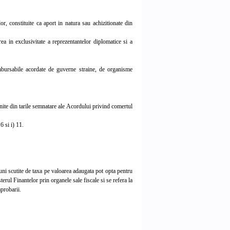
or, constituite ca aport in natura sau achizitionate din
 in exclusivitate a reprezentantelor diplomatice si a
bursabile acordate de guverne straine, de organisme
ite din tarile semnatare ale Acordului privind comertul
6 si i) 11.
ni scutite de taxa pe valoarea adaugata pot opta pentru
erul Finantelor prin organele sale fiscale si se refera la
probarii.