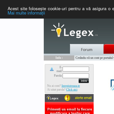
Acest site foloseşte cookie-uri pentru a vă asigura o e
Mai multe informaţii
Nou :
Legex.ro - portal de legislati
Info :
Creându-vă un cont pe portalul ww
Info :
www.tntauto.ro - Managementul 
E-
mail:
Parola:
Nu ai cont?
Inregistreaza-te
Ai uitat parola?
Click aici