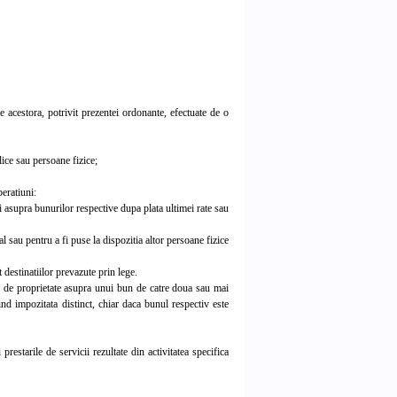
 acestora, potrivit prezentei ordonante, efectuate de o
lice sau persoane fizice;
peratiuni:
i asupra bunurilor respective dupa plata ultimei rate sau
sau pentru a fi puse la dispozitia altor persoane fizice
 destinatiilor prevazute prin lege.
i de proprietate asupra unui bun de catre doua sau mai
ind impozitata distinct, chiar daca bunul respectiv este
estarile de servicii rezultate din activitatea specifica