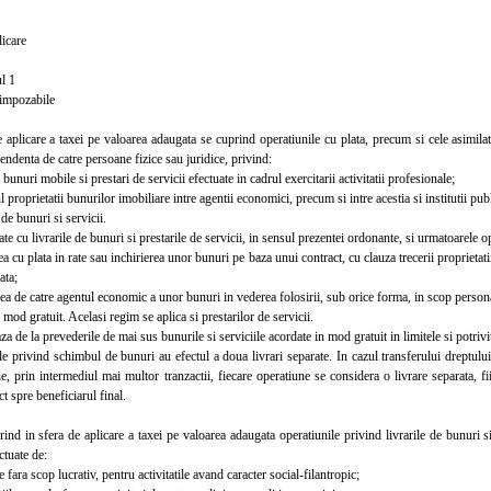
icare
l 1
impozabile
plicare a taxei pe valoarea adaugata se cuprind operatiunile cu plata, precum si cele asimilate
ndenta de catre persoane fizice sau juridice, privind:
bunuri mobile si prestari de servicii efectuate in cadrul exercitarii activitatii profesionale;
proprietatii bunurilor imobiliare intre agentii economici, precum si intre acestia si institutii pub
e bunuri si servicii.
 cu livrarile de bunuri si prestarile de servicii, in sensul prezentei ordonante, si urmatoarele o
cu plata in rate sau inchirierea unor bunuri pe baza unui contract, cu clauza trecerii proprietati
ata;
 de catre agentul economic a unor bunuri in vederea folosirii, sub orice forma, in scop personal 
 mod gratuit. Acelasi regim se aplica si prestarilor de servicii.
de la prevederile de mai sus bunurile si serviciile acordate in mod gratuit in limitele si potrivit
privind schimbul de bunuri au efectul a doua livrari separate. In cazul transferului dreptulu
, prin intermediul mai multor tranzactii, fiecare operatiune se considera o livrare separata, fi
ct spre beneficiarul final.
in sfera de aplicare a taxei pe valoarea adaugata operatiunile privind livrarile de bunuri si pr
ctuate de:
 fara scop lucrativ, pentru activitatile avand caracter social-filantropic;