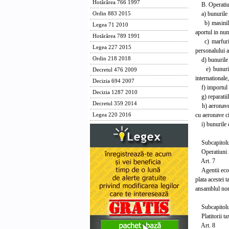
Hotărârea 766 1997
B. Operatiun
a) bunurile di
Ordin 883 2015
b) masinile, u
Legea 71 2010
aportul in nume
Hotărârea 789 1991
c) marfurile 
Legea 227 2015
personalului a
Ordin 218 2018
d) bunurile in
e) bunurile 
Decretul 476 2009
internationale,
Decizia 694 2007
f) importul d
Decizia 1287 2010
g) reparatiile
Decretul 359 2014
h) aeronavele
cu aeronave ci
Legea 220 2016
i) bunurile de
Subcapitolu
Operatiuni i
Art. 7
Agentii econo
plata acestei 
ansamblul norm
Subcapitolu
Platitorii ta
Art. 8