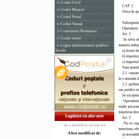
Codul Civil
CAP. 2
Codul Muncii
Sfera de apl
Codul Penal
Subcapitolu
Codul Vamal
Operatiuni 
Constitutia Romaniei
Art. 2
Codul rutier
In sfera de a
maniera indepe
Legea administratiei publice
locale
a) livrari de 
b) transferul 
c) importul d
Sunt asimilate
2.1. vanzarea 
la o anumita d
2.2. preluarea
sau juridice in
Se excepteaza 
Operatiunile 
multe persoane
transferat dire
Legături cu alte acte
Art. 3
Nu se cuprind 
nu a modificat niciun act
autorizata, efe
A fost modificat de:
a) asociatiile