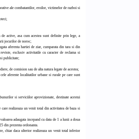
ative ale combatantilor, eroilor, victimelor de razboi si
oteci;
 de active, asa cum acestea sunt definite prin lege, a
rii jocurilor de noroc;
gata aferenta hartiei de ziar, cumparata din tara si din
 reviste, exclusiv activitatile cu caracter de reclama si
i publicitate;
diere, de comision sau de alta natura legate de acestea;
cele aferente localitatilor urbane si rurale pe care sunt
rilor si serviciilor aprovizionate, destinate acestui
care realizeaza un venit total din activitatea de baza si
e valoarea adaugata incepand cu data de 1 a lunii a doua
. 25 din prezenta ordonanta.
 chiar daca ulterior realizeaza un venit total inferior