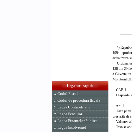
*) Republicat
1994, aprobat
actualizarea s
Ordonanta Guv
130 din 29 de
a Guvernului 
Monitorul Ofic
Legaturi rapide
CAP. 1
Codul Fiscal
Dispozitii g
Codul de procedura fiscala
Art. 1
Legea Contabilitatii
Taxa pe valoar
Legea Pensiilor
prestarile de s
Legea Finantelor Publice
Valoarea adaug
Taxa se aplica
Legea Insolventei