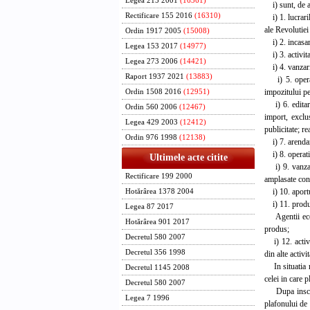
Legea 215 2001
(16361)
i) sunt, de a
Rectificare 155 2016
(16310)
i) 1. lucraril
ale Revolutiei
Ordin 1917 2005
(15008)
i) 2. incasari
Legea 153 2017
(14977)
i) 3. activitat
Legea 273 2006
(14421)
i) 4. vanzaril
Raport 1937 2021
(13883)
i) 5. operati
impozitului pe
Ordin 1508 2016
(12951)
i) 6. editarea
Ordin 560 2006
(12467)
import, exclus
Legea 429 2003
(12412)
publicitate; r
Ordin 976 1998
(12138)
i) 7. arendari
i) 8. operatiu
Ultimele acte citite
i) 9. vanzaril
Rectificare 199 2000
amplasate const
i) 10. aportul
Hotărârea 1378 2004
i) 11. produs
Legea 87 2017
Agentii econo
Hotărârea 901 2017
produs;
Decretul 580 2007
i) 12. activit
Decretul 356 1998
din alte activi
In situatia re
Decretul 1145 2008
celei in care 
Decretul 580 2007
Dupa inscrier
Legea 7 1996
plafonului de 