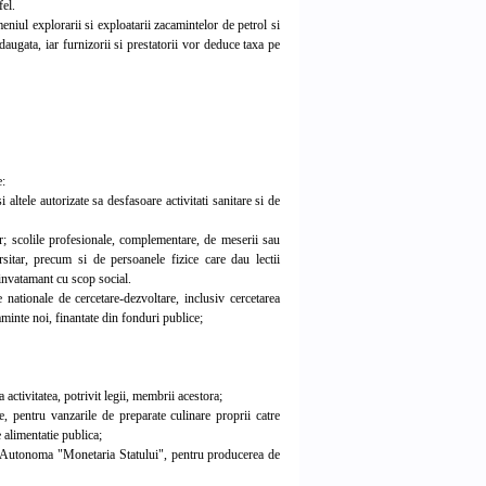
fel.
eniul explorarii si exploatarii zacamintelor de petrol si
daugata, iar furnizorii si prestatorii vor deduce taxa pe
e:
i altele autorizate sa desfasoare activitati sanitare si de
or; scolile profesionale, complementare, de meserii sau
ersitar, precum si de persoanele fizice care dau lectii
e invatamant cu scop social.
nationale de cercetare-dezvoltare, inclusiv cercetarea
minte noi, finantate din fonduri publice;
activitatea, potrivit legii, membrii acestora;
e, pentru vanzarile de preparate culinare proprii catre
e alimentatie publica;
ia Autonoma "Monetaria Statului", pentru producerea de