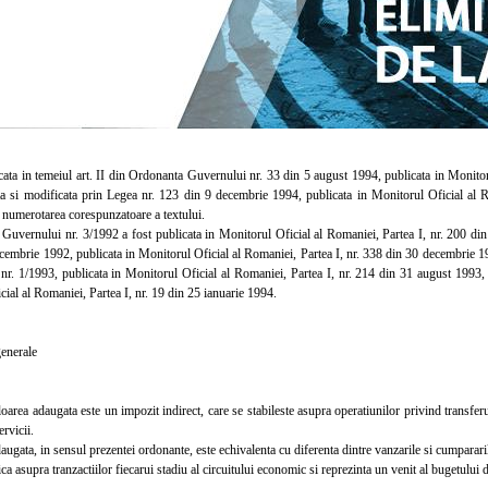
a in temeiul art. II din Ordonanta Guvernului nr. 33 din 5 august 1994, publicata in Monitoru
a si modificata prin Legea nr. 123 din 9 decembrie 1994, publicata in Monitorul Oficial al 
i numerotarea corespunzatoare a textului.
ernului nr. 3/1992 a fost publicata in Monitorul Oficial al Romaniei, Partea I, nr. 200 din 
cembrie 1992, publicata in Monitorul Oficial al Romaniei, Partea I, nr. 338 din 30 decembrie 1
nr. 1/1993, publicata in Monitorul Oficial al Romaniei, Partea I, nr. 214 din 31 august 1993,
ial al Romaniei, Partea I, nr. 19 din 25 ianuarie 1994.
enerale
ea adaugata este un impozit indirect, care se stabileste asupra operatiunilor privind transferu
ervicii.
ata, in sensul prezentei ordonante, este echivalenta cu diferenta dintre vanzarile si cumpararile
 asupra tranzactiilor fiecarui stadiu al circuitului economic si reprezinta un venit al bugetului d