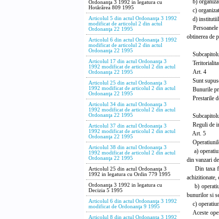
b) organizatii
Ordonanţa 3 1992 in legatura cu
Hotărârea 809 1995
c) organizatii
d) institutiile
Articolul 5 din actul Ordonanţa 3 1992
modificat de articolul 2 din actul
Persoanele ju
Ordonanţa 22 1995
obtinerea de p
Articolul 6 din actul Ordonanţa 3 1992
modificat de articolul 2 din actul
Ordonanţa 22 1995
Subcapitolu
Articolul 17 din actul Ordonanţa 3
Teritorialita
1992 modificat de articolul 2 din actul
Art. 4
Ordonanţa 22 1995
Sunt supuse ta
Articolul 25 din actul Ordonanţa 3
1992 modificat de articolul 2 din actul
Bunurile prove
Ordonanţa 22 1995
Prestarile de 
Articolul 34 din actul Ordonanţa 3
1992 modificat de articolul 2 din actul
Subcapitolu
Ordonanţa 22 1995
Reguli de im
Articolul 37 din actul Ordonanţa 3
1992 modificat de articolul 2 din actul
Art. 5
Ordonanţa 22 1995
Operatiunile 
Articolul 38 din actul Ordonanţa 3
a) operatiuni 
1992 modificat de articolul 2 din actul
Ordonanţa 22 1995
din vanzari de
Din taxa fact
Articolul 25 din actul Ordonanţa 3
1992 in legatura cu Ordin 779 1995
achizitionate, 
Ordonanţa 3 1992 in legatura cu
b) operatiuni 
Decizia 5 1995
bunurilor si se
Articolul 6 din actul Ordonanţa 3 1992
c) operatiuni 
modificat de Ordonanţa 9 1995
Aceste operati
Articolul 8 din actul Ordonanţa 3 1992