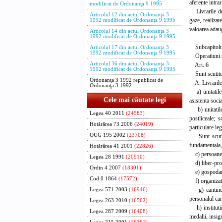
aferente intrar
modificat de Ordonanţa 9 1995
Livrarile de u
Articolul 12 din actul Ordonanţa 3
gaze, realizat
1992 modificat de Ordonanţa 9 1995
valoarea adaug
Articolul 14 din actul Ordonanţa 3
1992 modificat de Ordonanţa 9 1995
Subcapitolu
Articolul 17 din actul Ordonanţa 3
1992 modificat de Ordonanţa 9 1995
Operatiuni s
Articolul 36 din actul Ordonanţa 3
Art. 6
1992 modificat de Ordonanţa 9 1995
Sunt scutite 
Ordonanţa 3 1992 republicat de
A. Livrarile de
Ordonanţa 3 1992
a) unitatile s
Cele mai căutate legi
asistenta socia
b) unitatile 
Legea 40 2011
(24583)
postliceale; 
Hotărârea 73 2006
(24019)
particulare le
OUG 195 2002
(23708)
Sunt scutite,
fundamentala, 
Hotărârea 41 2001
(22826)
c) persoanele 
Legea 28 1991
(20910)
d) liber-profe
Ordin 4 2007
(18301)
e) gospodariil
Cod 0 1864
(17572)
f) organizatii
g) cantinele 
Legea 571 2003
(16946)
personalul car
Legea 263 2010
(16562)
h) institutii
Legea 287 2009
(16408)
medalii, insi