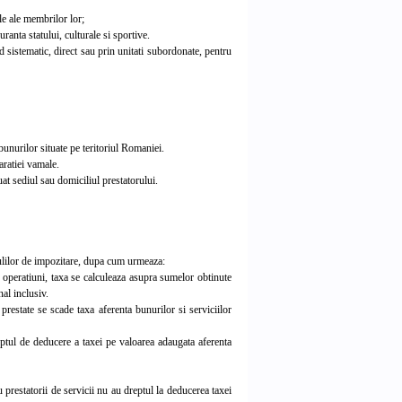
ale ale membrilor lor;
uranta statului, culturale si sportive.
sistematic, direct sau prin unitati subordonate, pentru
unurilor situate pe teritoriul Romaniei.
aratiei vamale.
at sediul sau domiciliul prestatorului.
gulilor de impozitare, dupa cum urmeaza:
 operatiuni, taxa se calculeaza asupra sumelor obtinute
nal inclusiv.
estate se scade taxa aferenta bunurilor si serviciilor
eptul de deducere a taxei pe valoarea adaugata aferenta
prestatorii de servicii nu au dreptul la deducerea taxei