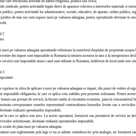
le care desfasoara activitati de natura religioasa, politica sau civica;
le sindicale, pentru activitatile legate direct de apararea colectiva a intereselor materiale si mor
 publice, pentru activitatile lor administrative, sociale, educative, de aparare, ordine publica, sig
ridice de mai sus sunt supuse taxei pe valoarea adaugata, pentru operatiunile efectuate in mod 
rofit.
l 2
tea
xei pe valoarea adaugata operatiunile referitoare la transferul dreptului de proprietate asupra b
nite din import sunt impozabile in Romania la intrarea acestora in tara si la inregistrarea decl
servicii sunt impozabile atunci cand sunt utilizate in Romania, indiferent de locul unde este situ
l 3
pozitare
cuprinse in sfera de aplicare a taxei pe valoarea adaugata se impart, din punct de vedere al re
impozabile obligatoriu, la care se aplica cota stabilita prin prezenta ordonanta. Pentru aceste
 bunuri sau prestari de servicii, la fiecare stadiu al circuitului economic, pana la consumatorul fi
urata corespunzator sumelor reprezentand contravaloarea bunurilor livrate sau a serviciilor pr
destinate realizarii operatiunilor impozabile;
la care se aplica cota zero. La aceste operatiuni, furnizorii sau prestatorii de servicii au dr
rviciilor achizitionate, destinate realizarii operatiunilor impozabile;
scutite de plata taxei pe valoarea adaugata.
uni sunt reglementate prin lege si nu se admite extinderea lor prin analogie, iar furnizorii sau 