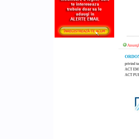
Anunţă
ORDONA
privind t
ACT EM
ACT PUB