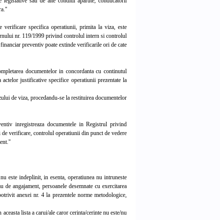
 legislative sau de alte conditii aparute, conducatorii
ra."
erificare specifica operatiunii, primita la viza, este
rnului nr. 119/1999 privind controlul intern si controlul
inanciar preventiv poate extinde verificarile ori de cate
completarea documentelor in concordanta cu continutul
actelor justificative specifice operatiunii prezentate la
uzului de viza, procedandu-se la restituirea documentelor
ntiv inregistreaza documentele in Registrul privind
i de verificare, controlul operatiunii din punct de vedere
ment."
u este indeplinit, in esenta, operatiunea nu intruneste
si/sau de angajament, persoanele desemnate cu exercitarea
 potrivit anexei nr. 4 la prezentele norme metodologice,
ceasta lista a carui/ale caror cerinta/cerinte nu este/nu