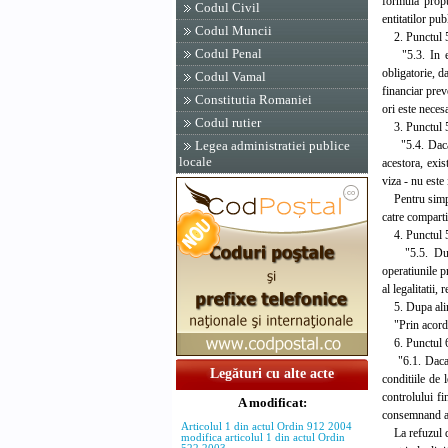
formula propu
Codul Civil
entitatilor pu
Codul Muncii
2. Punctul 5.
Codul Penal
"5.3. In efec
obligatorie, d
Codul Vamal
financiar prev
Constitutia Romaniei
ori este necesa
Codul rutier
3. Punctul 5.
"5.4. Daca pr
Legea administratiei publice
locale
acestora, exis
viza - nu este
Pentru simplif
catre comparti
4. Punctul 5.
"5.5. Dupa e
operatiunile p
al legalitatii,
5. Dupa aline
"Prin acordare
6. Punctul 6.
"6.1. Daca in
Legături cu alte acte
conditiile de 
controlului fi
A modificat:
consemnand ace
Articolul 1 din actul Ordin 912 2004
La refuzul de 
modifica articolul 1 din actul Ordin