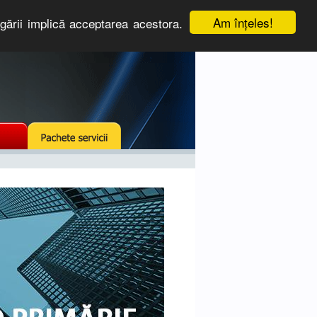
Am înţeles!
igării implică acceptarea acestora.