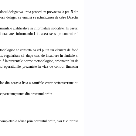
rolorul delegat va urma procedura prevazuta la pct. 5 din
rii delegati se emit si se actualizeaza de catre Directia
ntele justificative si informatiile solicitate. In cazuri
lucratoare, informandu-l in acest sens pe controlorul
odologice se constata ca cel putin un element de fond
te, regularitate si, dupa caz, de incadrare in limitele si
 nr. 5 la prezentele norme metodologice, ordonatorului de
d operatiunile prezentate la viza de control financiar
 din aceasta lista a carui/ale caror cerinta/cerinte nu
 parte integranta din prezentul ordin.
completarile aduse prin prezentul ordin, vor fi cuprinse