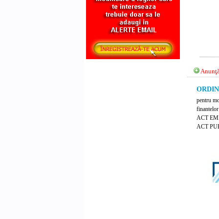
Anunţă
ORDIN 
pentru mo
finantelor
ACT EM
ACT PUB