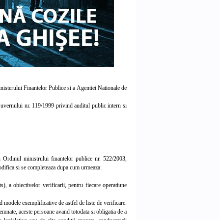
isterului Finantelor Publice si a Agentiei Nationale de
vernului nr. 119/1999 privind auditul public intern si
 Ordinul ministrului finantelor publice nr. 522/2003,
 modifica si se completeaza dupa cum urmeaza:
, a obiectivelor verificarii, pentru fiecare operatiune
 modele exemplificative de astfel de liste de verificare.
emnate, aceste persoane avand totodata si obligatia de a