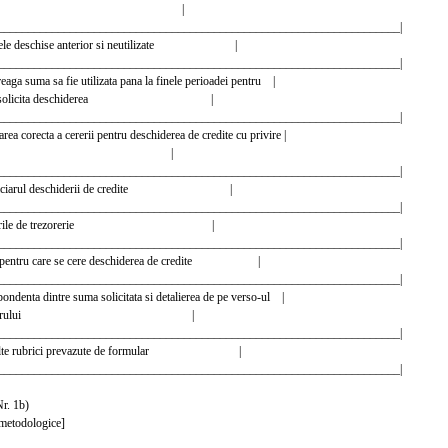
 vedere: |
____________________________________________________________________|
reditele deschise anterior si neutilizate |
____________________________________________________________________|
ntreaga suma sa fie utilizata pana la finele perioadei pentru |
 se solicita deschiderea |
____________________________________________________________________|
rea corecta a cererii pentru deschiderea de credite cu privire |
| la: |
____________________________________________________________________|
Beneficiarul deschiderii de credite |
____________________________________________________________________|
- Conturile de trezorerie |
____________________________________________________________________|
uma pentru care se cere deschiderea de credite |
____________________________________________________________________|
spondenta dintre suma solicitata si detalierea de pe verso-ul |
formularului |
____________________________________________________________________|
Celelalte rubrici prevazute de formular |
____________________________________________________________________|
. 1b)
etodologice]