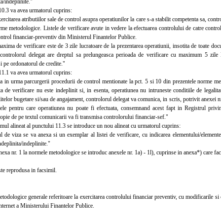
a/indeplinite."
.3 va avea urmatorul cuprins:
citarea atributiilor sale de control asupra operatiunilor la care s-a stabilit competenta sa, cont
me metodologice. Listele de verificare avute in vedere la efectuarea controlului de catre controlo
ntrol financiar-preventiv din Ministerul Finantelor Publice.
a de verificare este de 3 zile lucratoare de la prezentarea operatiunii, insotita de toate docume
 controlorul delegat are dreptul sa prelungeasca perioada de verificare cu maximum 5 zile 
si pe ordonatorul de credite."
.1 va avea urmatorul cuprins:
n urma parcurgerii procedurii de control mentionate la pct. 5 si 10 din prezentele norme met
ta de verificare nu este indeplinit si, in esenta, operatiunea nu intruneste conditiile de legalita
ditelor bugetare si/sau de angajament, controlorul delegat va comunica, in scris, potrivit anexei
vele pentru care operatiunea nu poate fi efectuata, consemnand acest fapt in Registrul privin
opie de pe textul comunicarii va fi transmisa controlorului financiar-sef."
l alineat al punctului 11.3 se introduce un nou alineat cu urmatorul cuprins:
e viza se va anexa si un exemplar al listei de verificare, cu indicarea elementului/elementelor
ndeplinita/indeplinite."
 nr. 1 la normele metodologice se introduc anexele nr. 1a) - 1l), cuprinse in anexa*) care face
 reprodusa in facsimil.
logice generale referitoare la exercitarea controlului financiar preventiv, cu modificarile si 
nternet a Ministerului Finantelor Publice.