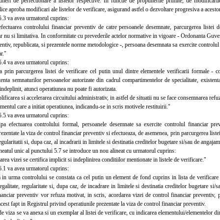
neri de perfectionare a listelor respective. In functie de propunerile primite, de modificarile
blice aproba modificari ale listelor de verificare, asigurand astfel o dezvoltare progresiva a acesto
3 va avea urmatorul cuprins:
tuarea controlului financiar preventiv de catre persoanele desemnate, parcurgerea listei de v
ar nu si limitativa. In conformitate cu prevederile actelor normative in vigoare - Ordonanta Guve
entiv, republicata, si prezentele norme metodologice -, persoana desemnata sa exercite controlul f
r."
4 va avea urmatorul cuprins:
in parcurgerea listei de verificare cel putin unul dintre elementele verificarii formale - 
tenta semnaturilor persoanelor autorizate din cadrul compartimentelor de specialitate, existenta 
 indeplinit, atunci operatiunea nu poate fi autorizata.
icarea si accelerarea circuitului administrativ, in astfel de situatii nu se face consemnarea ref
mentul care a initiat operatiunea, indicandu-se in scris motivele restituirii."
5 va avea urmatorul cuprins:
fectuarea controlului formal, persoanele desemnate sa exercite controlul financiar preve
rezentate la viza de control financiar preventiv si efectueaza, de asemenea, prin parcurgerea liste
 regularitatii si, dupa caz, al incadrarii in limitele si destinatia creditelor bugetare si/sau de angaja
atul unic al punctului 5.7 se introduce un nou alineat cu urmatorul cuprins:
a vizei se certifica implicit si indeplinirea conditiilor mentionate in listele de verificare."
1 va avea urmatorul cuprins:
 urma controlului se constata ca cel putin un element de fond cuprins in lista de verificare n
legalitate, regularitate si, dupa caz, de incadrare in limitele si destinatia creditelor bugetare 
nanciar preventiv vor refuza motivat, in scris, acordarea vizei de control financiar preventiv,
st fapt in Registrul privind operatiunile prezentate la viza de control financiar preventiv.
viza se va anexa si un exemplar al listei de verificare, cu indicarea elementului/elementelor din a