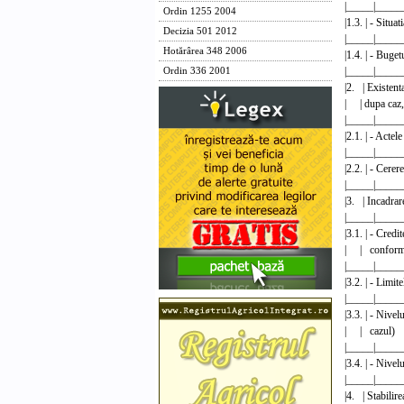
|_____|____
Ordin 1255 2004
|1.3. | - Situ
Decizia 501 2012
|_____|____
Hotărârea 348 2006
|1.4. 
|_____|____
Ordin 336 2001
|2. | Existenta
| | du
|_____|____
|2.1. | - 
|_____|____
|2.2. | - C
|_____|____
|3. | Incadra
|_____|____
|3.1. | - Credi
| | conf
|_____|____
|3.2. | - Li
|_____|____
|3.3. | - Nive
| |
|_____|____
|3.4. | - N
|_____|____
|4. | Stabilir