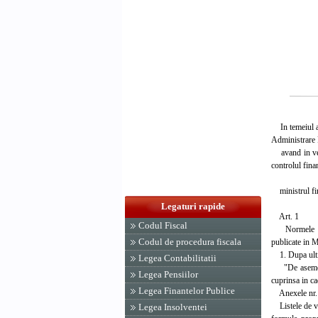
In temeiul ar
Administrare F
avand in vede
controlul fina
ministrul fin
Legaturi rapide
Art. 1
Codul Fiscal
Normele metod
Codul de procedura fiscala
publicate in M
1. Dupa ultimu
Legea Contabilitatii
"De asemenea, 
Legea Pensiilor
cuprinsa in cad
Legea Finantelor Publice
Anexele nr. 1a
Listele de ver
Legea Insolventei