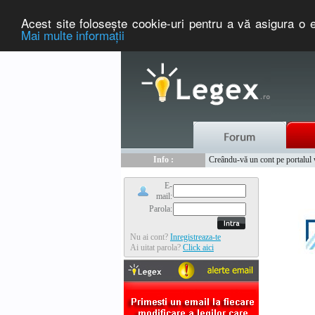
Acest site foloseşte cookie-uri pentru a vă asigura o e
Mai multe informaţii
Nou :
Legex.ro - portal de legislati
Info :
Creându-vă un cont pe portalul ww
Info :
www.tntauto.ro - Managementul 
E-
mail:
Parola:
Nu ai cont?
Inregistreaza-te
Ai uitat parola?
Click aici