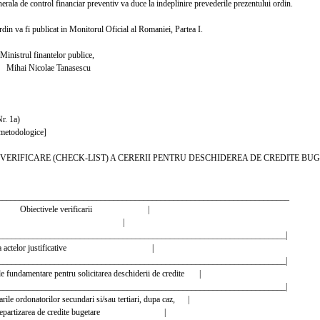
ala de control financiar preventiv va duce la indeplinire prevederile prezentului ordin.
in va fi publicat in Monitorul Oficial al Romaniei, Partea I.
 finantelor publice,
icolae Tanasescu
. 1a)
etodologice]
VERIFICARE (CHECK-LIST) A CERERII PENTRU DESCHIDEREA DE CREDITE BU
____________________________________________________________________
Obiectivele verificarii |
rt. | |
____________________________________________________________________|
stenta actelor justificative |
____________________________________________________________________|
 de fundamentare pentru solicitarea deschiderii de credite |
____________________________________________________________________|
citarile ordonatorilor secundari si/sau tertiari, dupa caz, |
u repartizarea de credite bugetare |