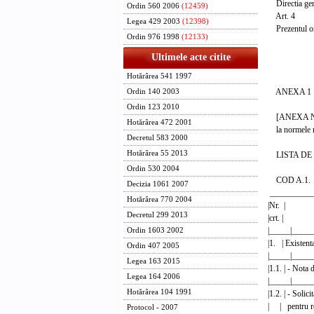
Directia gener
Ordin 560 2006
(12459)
Art. 4
Legea 429 2003
(12398)
Prezentul ord
Ordin 976 1998
(12133)
Ministrul
Ultimele acte citite
Mihai N
Hotărârea 541 1997
ANEXA 1
Ordin 140 2003
Ordin 123 2010
[ANEXA Nr
Hotărârea 472 2001
la normele m
Decretul 583 2000
Hotărârea 55 2013
LISTA DE 
Ordin 530 2004
COD A.1.
Decizia 1061 2007
__________
Hotărârea 770 2004
|Nr. | 
Decretul 299 2013
|c
|_____|____
Ordin 1603 2002
|1. | Exi
Ordin 407 2005
|_____|____
Legea 163 2015
|1.1. | - Nota
Legea 164 2006
|_____|____
Hotărârea 104 1991
|1.2. | - Soli
| | pentr
Protocol - 2007