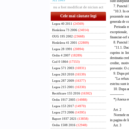
522 2003
sunt indeplinit
7. Punctul 10
nu a fost modificat de niciun act
"10.3. In exer
Cele mai căutate legi
prezentele nor
generala de co
Legea 40 2011
(24569)
Perioada maxim
Hotărârea 73 2006
(24014)
exceptionale,
OUG 195 2002
(23668)
financiar-sef 
8. Punctul 11
Hotărârea 41 2001
(22809)
"11.1. Daca i
Legea 28 1991
(20894)
cuprins in lis
Ordin 4 2007
(18289)
destinatia cre
Cod 0 1864
(17553)
credite, moti
preventiv. O c
Legea 571 2003
(16931)
9. Dupa primu
Legea 263 2010
(16539)
"La refuzul d
Legea 287 2009
(16377)
este/nu sunt i
Legea 215 2001
(16330)
10. Dupa anexa
Rectificare 155 2016
(16302)
------------
*) Anexa este
Ordin 1917 2005
(14988)
Legea 153 2017
(14970)
Art. 2
Legea 273 2006
(14395)
Normele metodo
Raport 1937 2021
(13858)
in pagina de I
Art. 3
Ordin 1508 2016
(12948)