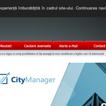
xperienţă îmbunătăţită în cadrul site-ului. Continuarea nav
e romaneasca. Un serviciu oferit gratuit de TNT COMPUTERS
w.legex.ro aveţi posibilitatea să fiţi anunţaţi la orice modificare a legilor care vă interesează.
Integrat al Parcului Auto