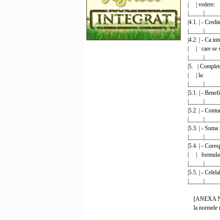
| |
|_____|____
|4.1. | - C
|_____|____
|4.2. | - Ca i
| | care
|_____|____
|5. | Completa
| 
|_____|____
|5.1. | - 
|_____|____
|5.2. | 
|_____|____
|5.3. | - S
|_____|____
|5.4. | - Core
| | 
|_____|____
|5.5. | - 
|_____|____
[ANEXA Nr
la normele m