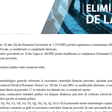
t. 10 alin. (6) din Hotararea Guvernului nr. 1.574/2003 privind organizarea si functionarea Min
iscala, cu modificarile si completarile ulterioare,
re prevederile art. II din Legea nr. 84/2003 pentru modificarea si completarea Ordonantei Gu
nciar preventiv,
antelor publice emite urmatorul ordin:
ologice generale referitoare la exercitarea controlului financiar preventiv, aprobate prin
onitorul Oficial al Romaniei, Partea I, nr. 320 din 13 mai 2003, cu modificarile ulterioare, se
l alineat al punctului 2.3 se introduc trei alineate noi, cu urmatorul cuprins:
conducatorii entitatilor publice vor dispune detalierea, prin liste de verificare (check-lists)
rul specific al entitatii publice.
), 1b), 1c), 1d), 1e), 1f), 1g), 1h), 1i), 1j), 1k) si 1l) la prezentele norme metodologice cuprind
ificare constituie un ghid in exercitarea controlului financiar preventiv de catre persoanele des