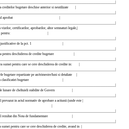
____________________________________________________________________|
atia creditelor bugetare deschise anterior si neutilizate |
____________________________________________________________________|
| - Bugetul aprobat |
____________________________________________________________________|
 vizelor, certificarilor, aprobarilor, altor semnaturi legale,|
pa caz, pentru: |
____________________________________________________________________|
Actele justificative de la pct. 1 |
____________________________________________________________________|
ererea pentru deschiderea de credite bugetare |
____________________________________________________________________|
rea sumei pentru care se cere deschiderea de credite in: |
____________________________________________________________________|
tele bugetare repartizate pe an/trimestre/luni si detaliate |
orm clasificatiei bugetare |
____________________________________________________________________|
mitele lunare de cheltuieli stabilite de Guvern |
____________________________________________________________________|
lul prevazut in actul normativ de aprobare a actiunii (unde este |
 cazul) |
____________________________________________________________________|
ivelul rezultat din Nota de fundamentare |
____________________________________________________________________|
ea sumei pentru care se cere deschiderea de credite, avand in |