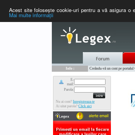
Acest site foloseşte cookie-uri pentru a vă asigura o e
Mai multe informaţii
Nou :
Legex.ro - portal de legislati
Info :
Creându-vă un cont pe portalul ww
Info :
www.tntauto.ro - Managementul 
E-
mail:
Parola:
Nu ai cont?
Inregistreaza-te
Ai uitat parola?
Click aici