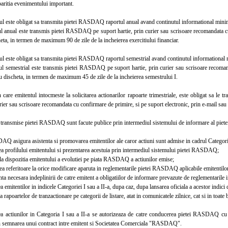
paritia evenimentului important.
 este obligat sa transmita pietei RASDAQ raportul anual avand continutul informational minim
anual este transmis pietei RASDAQ pe suport hartie, prin curier sau scrisoare recomandata cu c
eta, in termen de maximum 90 de zile de la incheierea exercitiului financiar.
 este obligat sa transmita pietei RASDAQ raportul semestrial avand continutul informational m
semestrial este transmis pietei RASDAQ pe suport hartie, prin curier sau scrisoare recomanda
u discheta, in termen de maximum 45 de zile de la incheierea semestrului I.
are emitentul intocmeste la solicitarea actionarilor rapoarte trimestriale, este obligat sa le
urier sau scrisoare recomandata cu confirmare de primire, si pe suport electronic, prin e-mail sau
ransmise pietei RASDAQ sunt facute publice prin intermediul sistemului de informare al piete
asigura asistenta si promovarea emitentilor ale caror actiuni sunt admise in cadrul Categoriei
 profilului emitentului si prezentarea acestuia prin intermediul sistemului pietei RASDAQ;
 dispozitia emitentului a evolutiei pe piata RASDAQ a actiunilor emise;
 referitoare la orice modificare aparuta in reglementarile pietei RASDAQ aplicabile emitentilo
 necesara indeplinirii de catre emitent a obligatiilor de informare prevazute de reglementarile i
emitentilor in indicele Categoriei I sau a II-a, dupa caz, dupa lansarea oficiala a acestor indi
apoartelor de tranzactionare pe categorii de listare, atat in comunicatele zilnice, cat si in toate bu
actiunilor in Categoria I sau a II-a se autorizeaza de catre conducerea pietei RASDAQ cu
in semnarea unui contract intre emitent si Societatea Comerciala "RASDAQ".