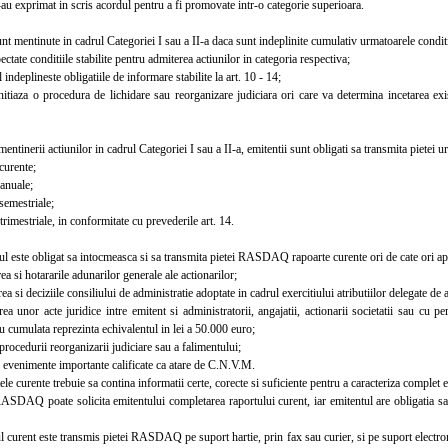
-au exprimat in scris acordul pentru a fi promovate intr-o categorie superioara.
 mentinute in cadrul Categoriei I sau a II-a daca sunt indeplinite cumulativ urmatoarele conditi
tate conditiile stabilite pentru admiterea actiunilor in categoria respectiva;
ndeplineste obligatiile de informare stabilite la art. 10 - 14;
iaza o procedura de lichidare sau reorganizare judiciara ori care va determina incetarea exist
tinerii actiunilor in cadrul Categoriei I sau a II-a, emitentii sunt obligati sa transmita pietei ur
curente;
anuale;
emestriale;
imestriale, in conformitate cu prevederile art. 14.
 este obligat sa intocmeasca si sa transmita pietei RASDAQ rapoarte curente ori de cate ori ap
si hotararile adunarilor generale ale actionarilor;
si deciziile consiliului de administratie adoptate in cadrul exercitiului atributiilor delegate de 
unor acte juridice intre emitent si administratorii, angajatii, actionarii societatii sau cu per
u cumulata reprezinta echivalentul in lei a 50.000 euro;
rocedurii reorganizarii judiciare sau a falimentului;
 evenimente importante calificate ca atare de C.N.V.M.
 curente trebuie sa contina informatii certe, corecte si suficiente pentru a caracteriza complet e
DAQ poate solicita emitentului completarea raportului curent, iar emitentul are obligatia 
curent este transmis pietei RASDAQ pe suport hartie, prin fax sau curier, si pe suport electro