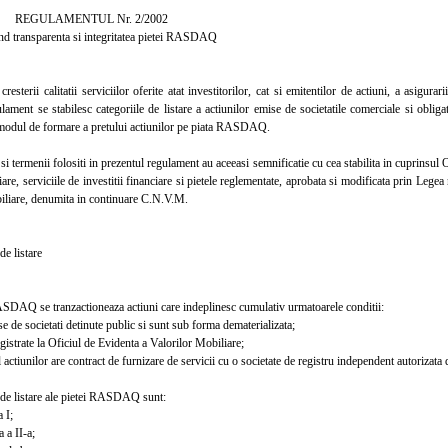
MENTUL Nr. 2/2002
nsparenta si integritatea pietei RASDAQ
terii calitatii serviciilor oferite atat investitorilor, cat si emitentilor de actiuni, a asigurari
lament se stabilesc categoriile de listare a actiunilor emise de societatile comerciale si obliga
a modul de formare a pretului actiunilor pe piata RASDAQ.
 termenii folositi in prezentul regulament au aceeasi semnificatie cu cea stabilita in cuprinsu
iare, serviciile de investitii financiare si pietele reglementate, aprobata si modificata prin Lege
iliare, denumita in continuare C.N.V.M.
e listare
AQ se tranzactioneaza actiuni care indeplinesc cumulativ urmatoarele conditii:
de societati detinute public si sunt sub forma dematerializata;
strate la Oficiul de Evidenta a Valorilor Mobiliare;
ctiunilor are contract de furnizare de servicii cu o societate de registru independent autorizat
e listare ale pietei RASDAQ sunt:
 I;
a II-a;