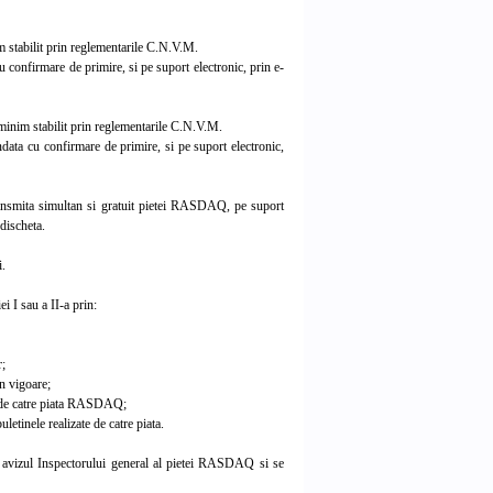
 stabilit prin reglementarile C.N.V.M.
onfirmare de primire, si pe suport electronic, prin e-
inim stabilit prin reglementarile C.N.V.M.
ta cu confirmare de primire, si pe suport electronic,
 transmita simultan si gratuit pietei RASDAQ, pe suport
 discheta.
i.
 I sau a II-a prin:
r;
n vigoare;
ci de catre piata RASDAQ;
letinele realizate de catre piata.
 avizul Inspectorului general al pietei RASDAQ si se