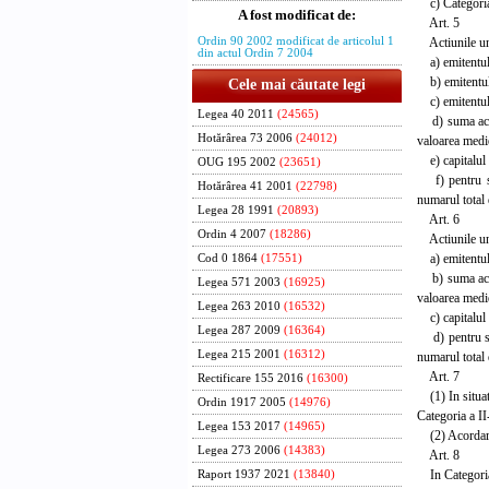
c) Categoria
A fost modificat de:
Art. 5
Actiunile unui
Ordin 90 2002 modificat de articolul 1
din actul Ordin 7 2004
a) emitentul a
b) emitentul a
Cele mai căutate legi
c) emitentul a
Legea 40 2011
(24565)
d) suma actiu
Hotărârea 73 2006
(24012)
valoarea medie
e) capitalul s
OUG 195 2002
(23651)
f) pentru soci
Hotărârea 41 2001
(22798)
numarul total 
Legea 28 1991
(20893)
Art. 6
Ordin 4 2007
(18286)
Actiunile unui
a) emitentul a
Cod 0 1864
(17551)
b) suma actiu
Legea 571 2003
(16925)
valoarea medie
Legea 263 2010
(16532)
c) capitalul s
Legea 287 2009
(16364)
d) pentru soci
Legea 215 2001
(16312)
numarul total 
Art. 7
Rectificare 155 2016
(16300)
(1) In situat
Ordin 1917 2005
(14976)
Categoria a II
Legea 153 2017
(14965)
(2) Acordarea
Legea 273 2006
(14383)
Art. 8
In Categoria d
Raport 1937 2021
(13840)