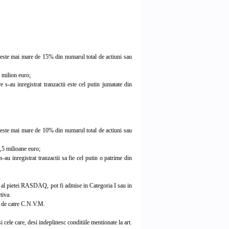
 este mai mare de 15% din numarul total de actiuni sau
1 milion euro;
 s-au inregistrat tranzactii este cel putin jumatate din
 este mai mare de 10% din numarul total de actiuni sau
0,5 milioane euro;
-au inregistrat tranzactii sa fie cel putin o patrime din
 al pietei RASDAQ, pot fi admise in Categoria I sau in
tiva.
a de catre C.N.V.M.
 cele care, desi indeplinesc conditiile mentionate la art.