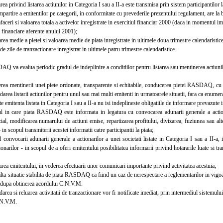
 privind listarea actiunilor in Categoria I sau a II-a este transmisa prin sistem participantilor 
rtire a emitentilor pe categorii, in conformitate cu prevederile prezentului regulament, are la b
aceri si valoarea totala a activelor inregistrate in exercitiul financiar 2000 (daca in momentu
e financiare aferente anului 2001);
ea medie a pietei si valoarea medie de piata inregistrate in ultimele doua trimestre calendaristice
zile de tranzactionare inregistrat in ultimele patru trimestre calendaristice.
va evalua periodic gradul de indeplinire a conditiilor pentru listarea sau mentinerea actiunilo
a mentinerii unei piete ordonate, transparente si echitabile, conducerea pietei RASDAQ, cu
area listarii actiunilor pentru unul sau mai multi emitenti in urmatoarele situatii, fara ca enumera
 emitenta listata in Categoria I sau a II-a nu isi indeplineste obligatiile de informare prevazute 
n care piata RASDAQ este informata in legatura cu convocarea adunarii generale a actiona
cial, modificarea numarului de actiuni emise, repartizarea profitului, divizarea, fuziunea sau alte
- in scopul transmiterii acestei informatii catre participantii la piata;
onvocarii adunarii generale a actionarilor a unei societati listate in Categoria I sau a II-a, 
ionarilor - in scopul de a oferi emitentului posibilitatea informarii privind hotararile luate si tra
rea emitentului, in vederea efectuarii unor comunicari importante privind activitatea acestuia;
ta situatie stabilita de piata RASDAQ ca fiind un caz de nerespectare a reglementarilor in vigoare
r, dupa obtinerea acordului C.N.V.M.
a si reluarea activitatii de tranzactionare vor fi notificate imediat, prin intermediul sistemulu
.N.V.M.