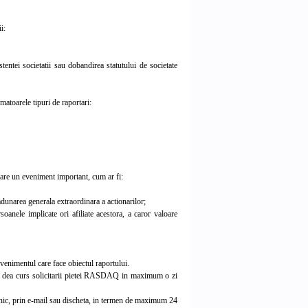
i:
entei societatii sau dobandirea statutului de societate
matoarele tipuri de raportari:
are un eveniment important, cum ar fi:
adunarea generala extraordinara a actionarilor;
soanele implicate ori afiliate acestora, a caror valoare
venimentul care face obiectul raportului.
sa dea curs solicitarii pietei RASDAQ in maximum o zi
nic, prin e-mail sau discheta, in termen de maximum 24