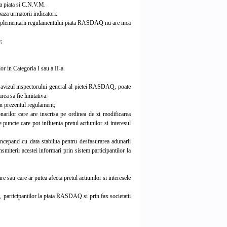
la piata si C.N.V.M.
aza urmatorii indicatori:
l implementarii regulamentului piata RASDAQ nu are inca
;
r in Categoria I sau a II-a.
 avizul inspectorului general al pietei RASDAQ, poate
rea sa fie limitativa:
in prezentul regulament;
rilor care are inscrisa pe ordinea de zi modificarea
 puncte care pot influenta pretul actiunilor si interesul
incepand cu data stabilita pentru desfasurarea adunarii
nsmiterii acestei informari prin sistem participantilor la
 sau care ar putea afecta pretul actiunilor si interesele
i, participantilor la piata RASDAQ si prin fax societatii