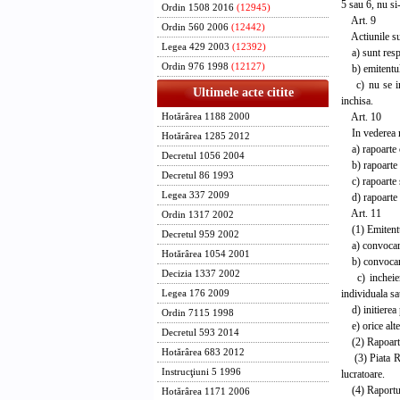
5 sau 6, nu si
Ordin 1508 2016
(12945)
Art. 9
Ordin 560 2006
(12442)
Actiunile sunt
Legea 429 2003
(12392)
a) sunt respec
Ordin 976 1998
(12127)
b) emitentul i
c) nu se init
Ultimele acte citite
inchisa.
Art. 10
Hotărârea 1188 2000
In vederea men
Hotărârea 1285 2012
a) rapoarte 
Decretul 1056 2004
b) rapoarte 
Decretul 86 1993
c) rapoarte s
Legea 337 2009
d) rapoarte tr
Art. 11
Ordin 1317 2002
(1) Emitentul
Decretul 959 2002
a) convocarea 
Hotărârea 1054 2001
b) convocarea 
Decizia 1337 2002
c) incheierea 
individuala sa
Legea 176 2009
d) initierea p
Ordin 7115 1998
e) orice alte
Decretul 593 2014
(2) Rapoartele
Hotărârea 683 2012
(3) Piata RAS
Instrucţiuni 5 1996
lucratoare.
(4) Raportul 
Hotărârea 1171 2006