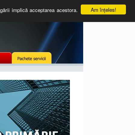
Am înţeles!
igării implică acceptarea acestora.