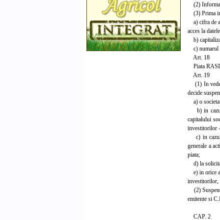
(2) Informarea
(3) Prima impa
a) cifra de af
acces la datel
b) capitalizar
c) numarul de 
Art. 18
Piata RASDAQ 
Art. 19
(1) In vedere
decide suspend
a) o societate
b) in cazul i
capitalului so
investitorilor 
c) in cazul c
generale a act
piata;
d) la solicita
e) in orice al
investitorilo
(2) Suspendare
emitente si C
CAP. 2