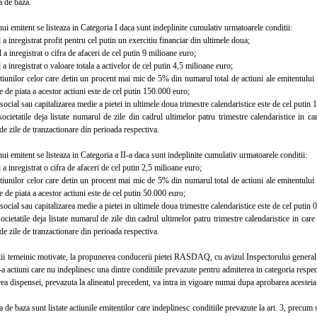
 de baza.
 emitent se listeaza in Categoria I daca sunt indeplinite cumulativ urmatoarele conditii:
 inregistrat profit pentru cel putin un exercitiu financiar din ultimele doua;
 inregistrat o cifra de afaceri de cel putin 9 milioane euro;
 inregistrat o valoare totala a activelor de cel putin 4,5 milioane euro;
nilor celor care detin un procent mai mic de 5% din numarul total de actiuni ale emitentului
 de piata a acestor actiuni este de cel putin 150.000 euro;
ocial sau capitalizarea medie a pietei in ultimele doua trimestre calendaristice este de cel putin 
etatile deja listate numarul de zile din cadrul ultimelor patru trimestre calendaristice in care
de zile de tranzactionare din perioada respectiva.
 emitent se listeaza in Categoria a II-a daca sunt indeplinite cumulativ urmatoarele conditii:
 inregistrat o cifra de afaceri de cel putin 2,5 milioane euro;
nilor celor care detin un procent mai mic de 5% din numarul total de actiuni ale emitentului
 de piata a acestor actiuni este de cel putin 50.000 euro;
ocial sau capitalizarea medie a pietei in ultimele doua trimestre calendaristice este de cel putin 
etatile deja listate numarul de zile din cadrul ultimelor patru trimestre calendaristice in care s
de zile de tranzactionare din perioada respectiva.
ii temeinic motivate, la propunerea conducerii pietei RASDAQ, cu avizul Inspectorului general
-a actiuni care nu indeplinesc una dintre conditiile prevazute pentru admiterea in categoria respec
 dispensei, prevazuta la alineatul precedent, va intra in vigoare numai dupa aprobarea acestei
e baza sunt listate actiunile emitentilor care indeplinesc conditiile prevazute la art. 3, precum si