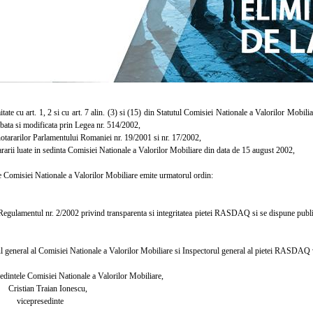
e cu art. 1, 2 si cu art. 7 alin. (3) si (15) din Statutul Comisiei Nationale a Valorilor Mobil
bata si modificata prin Legea nr. 514/2002,
tararilor Parlamentului Romaniei nr. 19/2001 si nr. 17/2002,
arii luate in sedinta Comisiei Nationale a Valorilor Mobiliare din data de 15 august 2002,
Comisiei Nationale a Valorilor Mobiliare emite urmatorul ordin:
ulamentul nr. 2/2002 privind transparenta si integritatea pietei RASDAQ si se dispune public
 general al Comisiei Nationale a Valorilor Mobiliare si Inspectorul general al pietei RASDAQ vo
ele Comisiei Nationale a Valorilor Mobiliare,
 Traian Ionescu,
resedinte