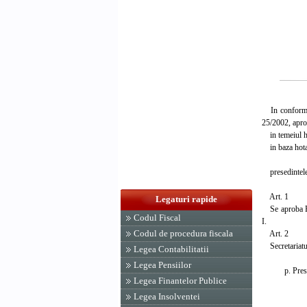
In conformitat
25/2002, apro
in temeiul ho
in baza hotar
presedintele 
Art. 1
Legaturi rapide
Se aproba Reg
Codul Fiscal
I.
Codul de procedura fiscala
Art. 2
Secretariatul
Legea Contabilitatii
Legea Pensiilor
p. Presedint
Legea Finantelor Publice
Cristian
vicep
Legea Insolventei