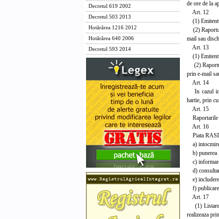
de ore de la a
Decretul 619 2002
Art. 12
Decretul 503 2013
(1) Emitentul
Hotărârea 1216 2012
(2) Raportul 
mail sau disch
Hotărârea 640 2006
Art. 13
Decretul 593 2014
(1) Emitentul
(2) Raportul 
prin e-mail sa
Art. 14
In cazul in c
hartie, prin c
Art. 15
Raportarile t
Art. 16
Piata RASDAQ 
a) intocmirea
b) punerea la
c) informarea
d) consultanta
e) includerea 
f) publicarea r
Art. 17
(1) Listarea 
realizeaza pr