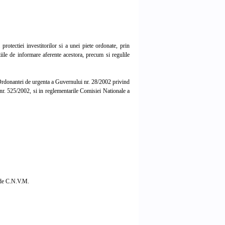
i protectiei investitorilor si a unei piete ordonate, prin
tiile de informare aferente acestora, precum si regulile
l Ordonantei de urgenta a Guvernului nr. 28/2002 privind
a nr. 525/2002, si in reglementarile Comisiei Nationale a
a de C.N.V.M.