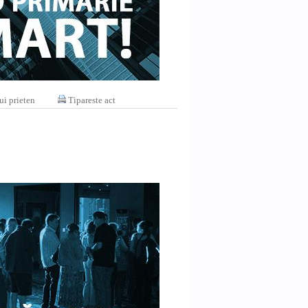
ui prieten
Tipareste act