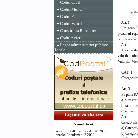
Codul Civil
REGULA
Codul Muncii
privind tra
Codul Penal
Art. 1
Codul Vamal
In scopul cres
Constitutia Romaniei
prezentul regu
Codul rutier
referitoare l
Art. 2
Legea administratiei publice
locale
Abrevierile si
valorile mobil
Valorilor Mob
CAP. 1
Categoriile d
Art. 3
Pe piata RASD
a) sunt emise 
b) sunt inregi
c) emitentul a
Legături cu alte acte
Art. 4
Categoriile d
A modificat:
a) Categoria
Articolul 1 din actul Ordin 90 2002
b) Categoria 
aproba Regulament 2 2002