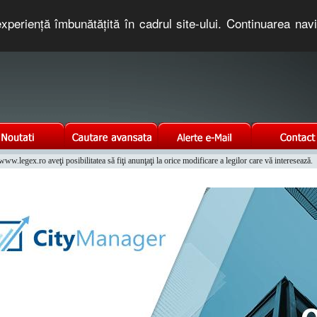
xperienţă îmbunătăţită în cadrul site-ului. Continuarea nav
e romaneasca. Un serviciu oferit gratuit de TNT COMPUTERS
w.legex.ro aveţi posibilitatea să fiţi anunţaţi la orice modificare a legilor care vă interesează.
Integrat al Parcului Auto