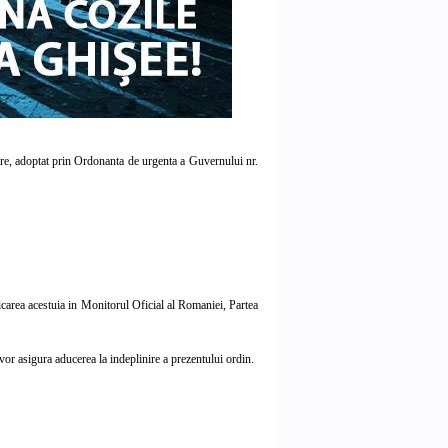
iare, adoptat prin Ordonanta de urgenta a Guvernului nr.
area acestuia in Monitorul Oficial al Romaniei, Partea
r asigura aducerea la indeplinire a prezentului ordin.