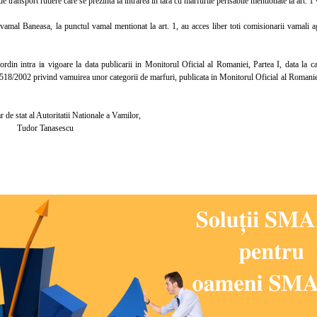
transport rutiere care se prezinta la intrarea in tara cu marfurile perisabile mentionate la art. 1 
al Baneasa, la punctul vamal mentionat la art. 1, au acces liber toti comisionarii vamali agre
in intra in vigoare la data publicarii in Monitorul Oficial al Romaniei, Partea I, data la car
518/2002 privind vamuirea unor categorii de marfuri, publicata in Monitorul Oficial al Romaniei
stat al Autoritatii Nationale a Vamilor,
 Tanasescu