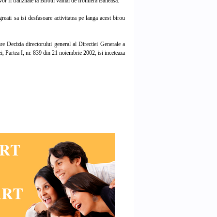
vor fi tranzitate la Biroul vamal de frontiera Baneasa.
ati sa isi desfasoare activitatea pe langa acest birou
e Decizia directorului general al Directiei Generale a
, Partea I, nr. 839 din 21 noiembrie 2002, isi inceteaza