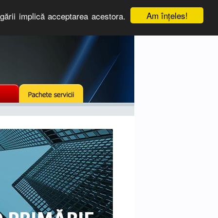
Am înţeles!
igării implică acceptarea acestora.