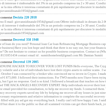
o di interesse è rimborsabile del 3% in un periodo compreso tra 2 e 30 anni. Condiz
 se la mia offerta ti interessa contattami di più rapidamente per discutere le modali
 giovannidinatale1954@­gmail.­com
comentat
Decizia 220 2018
no E-mail: giovannidinatale1954@­gmail.­com Offerte individuali in denaro da 2.0
o di interesse è rimborsabile del 3% in un periodo compreso tra 2 e 30 anni. Condiz
 se la mia offerta ti interessa contattami di più rapidamente per discutere le modali
 giovannidinatale1954@­gmail.­com
comentat
Decretul 358 1948
 of loan do you need? Personal loan Car loan Refinancing Mortgage Business capit
 business) Have you lost hope and think that there is no way out, but your financi
one? Do not hesitate to contact us for possible business cooperation. Contact us (W
8131851434 contact email id : sumitihomelend@gmail.com Mr. Damian Sumiti
comentat
Decretul 139 2005
GENUINE HACKER TO RECOVER YOUR LOST FUNDS Hello everyone, The Crypt
y volatile and a lot of individuals have lost their crypto assets to online scams . I w
t October I was contacted by a broker who convinced me to invest in Crypto. I made 
of € 875,000. I followed their instructions. For TWO months now I have been tryin
y, but I got no response. God is so kind. I followed a broadcast that teaches on how
lled THE HACK ANGELS RECOVERY EXPERT. Help individuals recover their lost f
he email provided for consultation, to help me recover my funds. I contacted them.
ncy recovery experts saved my life by helping me recover all my losses in just nine 
cessary requirements and relative information to complete the successful recovery
 filled with joy asI got my everything back. I really can't tell how happy I am. I said
elf but share it to the public so that all scammed victims can get their funds back, 