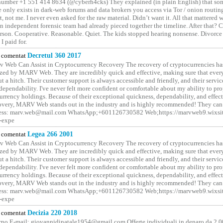
number +1 551 414 8634 (@cyberh4cks) They explained (in plain English) that som
e only exists in dark-web forums and data brokers you access via Tor / onion routin
rt, not me. I never even asked for the raw material. Didn’t want it. All that mattered 
n independent forensic team had already pieced together the timeline. After that?
erson. Cooperative. Reasonable. Quiet. The kids stopped hearing nonsense. Divorce
I paid for.
comentat
Decretul 360 2017
 Web Can Assist in Cryptocurrency Recovery The recovery of cryptocurrencies ha
ized by MARV Web. They are incredibly quick and effective, making sure that ever
t a hitch. Their customer support is always accessible and friendly, and their servi
 dependability. I've never felt more confident or comfortable about my ability to pr
rrency holdings. Because of their exceptional quickness, dependability, and effect
covery, MARV Web stands out in the industry and is highly recommended! They can 
ess: marv.web@mail.com WhatsApp;+601126730582 Web;https://marvweb9.wixsi
-expe
comentat
Legea 266 2001
 Web Can Assist in Cryptocurrency Recovery The recovery of cryptocurrencies ha
ized by MARV Web. They are incredibly quick and effective, making sure that ever
t a hitch. Their customer support is always accessible and friendly, and their servi
 dependability. I've never felt more confident or comfortable about my ability to pr
rrency holdings. Because of their exceptional quickness, dependability, and effect
covery, MARV Web stands out in the industry and is highly recommended! They can 
ess: marv.web@mail.com WhatsApp;+601126730582 Web;https://marvweb9.wixsi
-expe
comentat
Decizia 220 2018
no E-mail: giovannidinatale1954@­gmail.­com Offerte individuali in denaro da 2.0