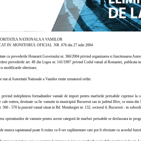
ATEA NATIONALA A VAMILOR
AT IN: MONITORUL OFICIAL NR. 676 din 27 iulie 2004
te cu prevederile Hotararii Guvernului nr. 366/2004 privind organizarea si functionarea Autori
re prevederile art. 49 din Legea nr. 141/1997 privind Codul vamal al Romaniei, publicata in 
u modificarile ulterioare,
stat al Autoritatii Nationale a Vamilor emite urmatorul ordin:
privind indeplinirea formalitatilor vamale de import pentru marfurile perisabile cuprinse la c
e cale rutiera, destinate sa fie vamuite in municipiul Bucuresti sau in judetul Ilfov, se muta din lo
. 566 - 570 la punctul vamal situat in Bd. Metalurgiei nr. 132, sectorul 4, Bucuresti - in subor
 operatiunilor de vamuire pentru aceste categorii de marfuri perisabile se desfasoara in progra
 munca saptamanal poate fi extins cu 8 ore suplimentare care pot fi efectuate cu acordul functi