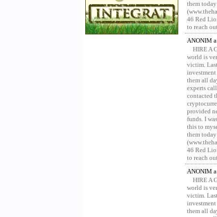
them today
(www.thehac
46 Red Lion
to reach ou
ANONIM a 
HIRE A 
world is ver
victim. Las
investment 
them all da
experts ca
contacted t
cryptocurre
provided ne
funds. I was
this to mys
them today
(www.thehac
46 Red Lion
to reach ou
ANONIM a 
HIRE A 
world is ver
victim. Las
investment 
them all da