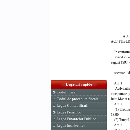
AUTORIT
ACT PUBLIC
In conformita
avand in vede
august 1997, c
secretarul de 
Art. 1
Legaturi rapide
Activitatile 
Codul Fiscal
transportate p
Codul de procedura fiscala
Iuliu Maniu nr
Art. 2
Legea Contabilitatii
(1) Efectuarea
Legea Pensiilor
18,00.
Legea Finantelor Publice
(2) Timpul de
Art. 3
Legea Insolventei