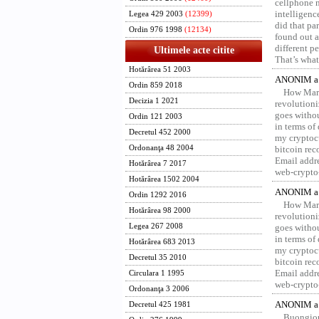
cellphone 
intelligenc
Legea 429 2003
(12399)
did that pa
Ordin 976 1998
(12134)
found out a
different p
Ultimele acte citite
That’s what 
Hotărârea 51 2003
ANONIM a 
Ordin 859 2018
How Marv
Decizia 1 2021
revolution
goes withou
Ordin 121 2003
in terms of
Decretul 452 2000
my cryptocu
Ordonanţa 48 2004
bitcoin re
Email addr
Hotărârea 7 2017
web-crypto
Hotărârea 1502 2004
ANONIM a 
Ordin 1292 2016
How Marv
Hotărârea 98 2000
revolution
Legea 267 2008
goes withou
in terms of
Hotărârea 683 2013
my cryptocu
Decretul 35 2010
bitcoin re
Email addr
Circulara 1 1995
web-crypto
Ordonanţa 3 2006
ANONIM a 
Decretul 425 1981
Buongior