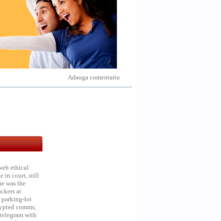
Adauga comentariu
web ethical
in court, still
he was the
ckers at
 parking-lot
crypted comms,
 telegram with