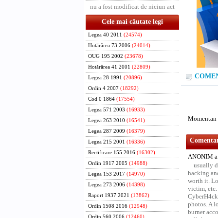
nu a fost modificat de niciun act
Cele mai căutate legi
Legea 40 2011
(24574)
Hotărârea 73 2006
(24014)
OUG 195 2002
(23678)
Hotărârea 41 2001
(22809)
COMENT
Legea 28 1991
(20896)
Ordin 4 2007
(18292)
Cod 0 1864
(17554)
Legea 571 2003
(16933)
Momentan n
Legea 263 2010
(16541)
Legea 287 2009
(16379)
Comentari
Legea 215 2001
(16336)
Rectificare 155 2016
(16302)
ANONIM a 
Ordin 1917 2005
(14988)
usually d
hacking and
Legea 153 2017
(14970)
worth it. L
Legea 273 2006
(14398)
victim, etc
Raport 1937 2021
(13862)
CyberH4cks 
photos. A l
Ordin 1508 2016
(12948)
burner acco
Ordin 560 2006
(12460)