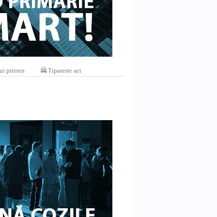
ui prieten
Tipareste act