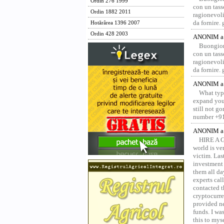
Ordin 276 1999
con un tass
Ordin 1882 2011
ragionevoli
da fornire.
Hotărârea 1396 2007
Ordin 428 2003
ANONIM a 
Buongior
con un tass
ragionevoli
da fornire.
ANONIM a 
What type
expand your
still not g
number +91
ANONIM a 
HIRE A 
world is ver
victim. Las
investment 
them all da
experts ca
contacted t
cryptocurre
provided ne
funds. I was
this to mys