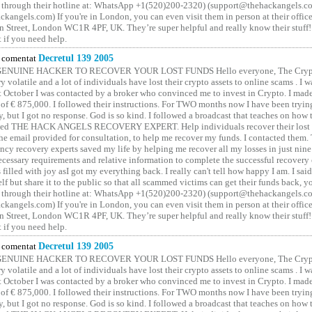
 through their hotline at: WhatsApp +1(520)200-2320) (support@thehackangels.c
kangels.com) If you're in London, you can even visit them in person at their office
 Street, London WC1R 4PF, UK. They’re super helpful and really know their stuff!
t if you need help.
comentat
Decretul 139 2005
GENUINE HACKER TO RECOVER YOUR LOST FUNDS Hello everyone, The Crypt
y volatile and a lot of individuals have lost their crypto assets to online scams . I w
t October I was contacted by a broker who convinced me to invest in Crypto. I made 
of € 875,000. I followed their instructions. For TWO months now I have been tryin
y, but I got no response. God is so kind. I followed a broadcast that teaches on how
lled THE HACK ANGELS RECOVERY EXPERT. Help individuals recover their lost f
he email provided for consultation, to help me recover my funds. I contacted them.
ncy recovery experts saved my life by helping me recover all my losses in just nine 
cessary requirements and relative information to complete the successful recovery
 filled with joy asI got my everything back. I really can't tell how happy I am. I said
elf but share it to the public so that all scammed victims can get their funds back, 
 through their hotline at: WhatsApp +1(520)200-2320) (support@thehackangels.c
kangels.com) If you're in London, you can even visit them in person at their office
 Street, London WC1R 4PF, UK. They’re super helpful and really know their stuff!
t if you need help.
comentat
Decretul 139 2005
GENUINE HACKER TO RECOVER YOUR LOST FUNDS Hello everyone, The Crypt
y volatile and a lot of individuals have lost their crypto assets to online scams . I w
t October I was contacted by a broker who convinced me to invest in Crypto. I made 
of € 875,000. I followed their instructions. For TWO months now I have been tryin
y, but I got no response. God is so kind. I followed a broadcast that teaches on how