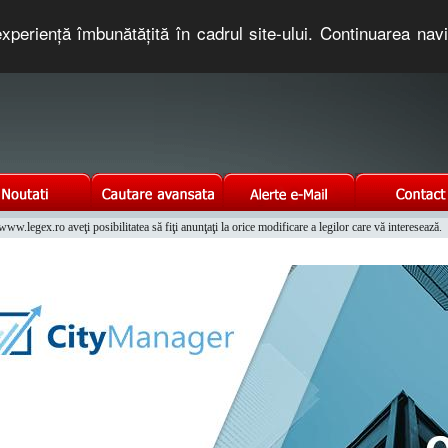
xperienţă îmbunătăţită în cadrul site-ului. Continuarea nav
e romaneasca. Un serviciu oferit gratuit de TNT COMPUTERS
w.legex.ro aveţi posibilitatea să fiţi anunţaţi la orice modificare a legilor care vă interesează.
Integrat al Parcului Auto