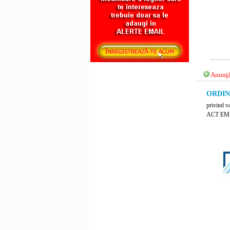
Anunţă
ORDIN 
privind v
ACT EM