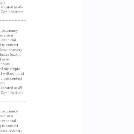
om).
 located at 45-
 Don’t hesitate
ocurrency
as also a
an initial
g to contact
 these recovery
unds back. I
 These
hours. I
 of my crypto
 I will not hold
you can contact
om).
 located at 45-
 Don’t hesitate
ocurrency
as also a
an initial
g to contact
 these recovery