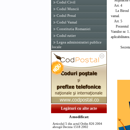
Mijloacele de 
Codul Civil
Art. 4
Codul Muncii
La Biroul vam
Codul Penal
vamal.
Art. 5
Codul Vamal
Prezentul ord
Constitutia Romaniei
Vamilor nr. 1.
Codul rutier
aplicabilitatea.
Legea administratiei publice
locale
Secretar de 
Tudor
Legături cu alte acte
A modificat:
Articolul 5 din actul Ordin 826 2004
abrogă Decizia 1518 2002