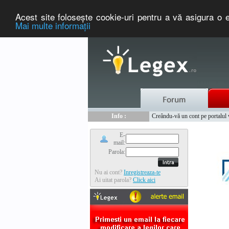
Acest site foloseşte cookie-uri pentru a vă asigura o e
Mai multe informaţii
Nou :
Legex.ro - portal de legislati
Info :
Creându-vă un cont pe portalul ww
Info :
www.tntauto.ro - Managementul 
E-
mail:
Parola:
Nu ai cont?
Inregistreaza-te
Ai uitat parola?
Click aici