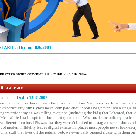
ARII la Ordinul 826/2004
u exista niciun comentariu la Ordinul 826 din 2004
i la alte acte
comentat
Ordin 1287 2007
on’t comment on these threads but this one hit close. Short version: hired the dark 
 cybersecurity firm CyberH4cks. com paid about $55k USD, never used a single file 
onger version: my ex was telling everyone (including the kids) that I cheated, that s
. Meanwhile I had suspicions but nothing concrete. What made the military grade ha
different from local PIs was that they weren’t limited to Instagram screenshots and
ot of modern infidelity leaves digital exhaust in places most people never look en
unts, stuff that lives off the regular web. we eventually opened a case with them on