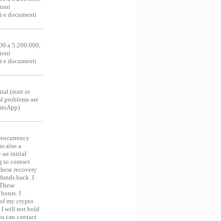
ioni
tà e documenti
00 a 5.200.000,
ioni
tà e documenti
al (start or
al problems are
hatsApp)
ocurrency
as also a
an initial
g to contact
 these recovery
unds back. I
 These
hours. I
 of my crypto
 I will not hold
you can contact