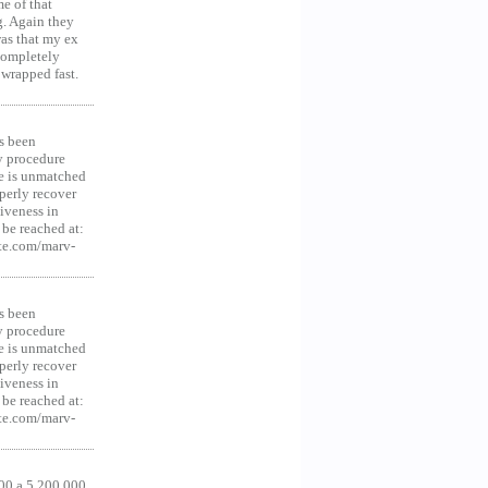
e of that
g. Again they
was that my ex
 Completely
 wrapped fast.
s been
y procedure
ce is unmatched
operly recover
iveness in
be reached at:
te.com/marv-
s been
y procedure
ce is unmatched
operly recover
iveness in
be reached at:
te.com/marv-
00 a 5.200.000,