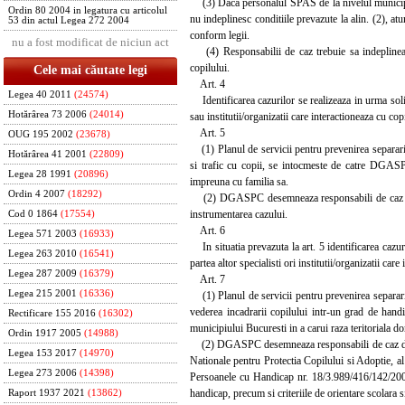
(3) Daca personalul SPAS de la nivelul municipiilo
Ordin 80 2004 in legatura cu articolul
nu indeplinesc conditiile prevazute la alin. (2), a
53 din actul Legea 272 2004
conform legii.
nu a fost modificat de niciun act
(4) Responsabilii de caz trebuie sa indeplineas
copilului.
Cele mai căutate legi
Art. 4
Legea 40 2011
(24574)
Identificarea cazurilor se realizeaza in urma solicit
Hotărârea 73 2006
(24014)
sau institutii/organizatii care interactioneaza cu cop
Art. 5
OUG 195 2002
(23678)
(1) Planul de servicii pentru prevenirea separarii 
Hotărârea 41 2001
(22809)
si trafic cu copii, se intocmeste de catre DGASPC
Legea 28 1991
(20896)
impreuna cu familia sa.
Ordin 4 2007
(18292)
(2) DGASPC desemneaza responsabili de caz din pr
instrumentarea cazului.
Cod 0 1864
(17554)
Art. 6
Legea 571 2003
(16933)
In situatia prevazuta la art. 5 identificarea cazuril
Legea 263 2010
(16541)
partea altor specialisti ori institutii/organizatii care
Legea 287 2009
(16379)
Art. 7
Legea 215 2001
(16336)
(1) Planul de servicii pentru prevenirea separarii c
vederea incadrarii copilului intr-un grad de hand
Rectificare 155 2016
(16302)
municipiului Bucuresti in a carui raza teritoriala d
Ordin 1917 2005
(14988)
(2) DGASPC desemneaza responsabili de caz din cad
Legea 153 2017
(14970)
Nationale pentru Protectia Copilului si Adoptie, al m
Legea 273 2006
(14398)
Persoanele cu Handicap nr. 18/3.989/416/142/2003 
handicap, precum si criteriile de orientare scolara 
Raport 1937 2021
(13862)