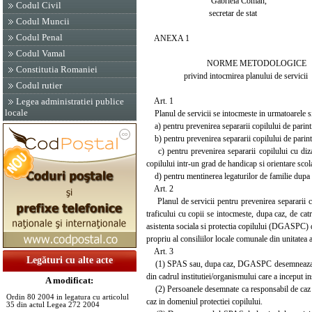
Gabriela Coman,
Codul Civil
secretar de stat
Codul Muncii
Codul Penal
ANEXA 1
Codul Vamal
NORME METODOLOGICE
Constitutia Romaniei
privind intocmirea planului de servicii
Codul rutier
Art. 1
Legea administratiei publice
locale
Planul de servicii se intocmeste in urmatoarele sit
a) pentru prevenirea separarii copilului de parintii 
b) pentru prevenirea separarii copilului de parintii
c) pentru prevenirea separarii copilului cu dizabi
copilului intr-un grad de handicap si orientare scol
d) pentru mentinerea legaturilor de familie dupa re
Art. 2
Planul de servicii pentru prevenirea separarii copi
traficului cu copii se intocmeste, dupa caz, de cat
asistenta sociala si protectia copilului (DGASPC) de
propriu al consiliilor locale comunale din unitatea a
Art. 3
Legături cu alte acte
(1) SPAS sau, dupa caz, DGASPC desemneaza respon
din cadrul institutiei/organismului care a inceput i
A modificat:
(2) Persoanele desemnate ca responsabil de caz tr
Ordin 80 2004 in legatura cu articolul
caz in domeniul protectiei copilului.
35 din actul Legea 272 2004