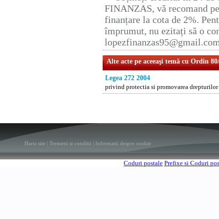
FINANZAS, vă recomand pent
finanțare la cota de 2%. Pent
împrumut, nu ezitați să o con
lopezfinanzas95@gmail.co
Alte acte pe aceeaşi temă cu Ordin 80
Legea 272 2004
privind protectia si promovarea drepturilor
Harta site
|
Termeni si conditii
|
Informatii despre cookie
Coduri postale
Prefixe si Coduri po