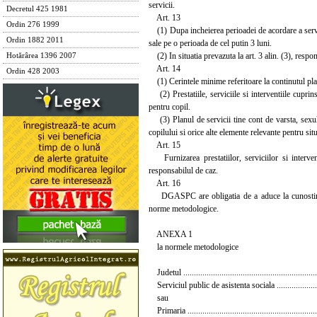
servicii.
Decretul 425 1981
Art. 13
Ordin 276 1999
(1) Dupa incheierea perioadei de acordare a servicii
Ordin 1882 2011
sale pe o perioada de cel putin 3 luni.
(2) In situatia prevazuta la art. 3 alin. (3), resp
Hotărârea 1396 2007
Art. 14
Ordin 428 2003
(1) Cerintele minime referitoare la continutul plan
(2) Prestatiile, serviciile si interventiile cuprins
pentru copil.
(3) Planul de servicii tine cont de varsta, sexul, p
copilului si orice alte elemente relevante pentru situ
Art. 15
Furnizarea prestatiilor, serviciilor si intervent
responsabilul de caz.
Art. 16
DGASPC are obligatia de a aduce la cunostinta au
norme metodologice.
ANEXA 1
la normele metodologice
Judetul ...............................................................
Serviciul public de asistenta sociala .......................
sau
Primaria .............................................................