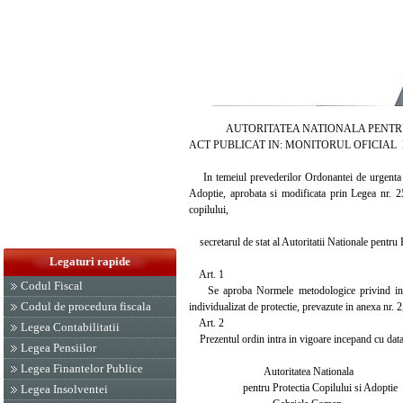
AUTORITATEA NATIONALA PENTRU PR
ACT PUBLICAT IN: MONITORUL OFICIAL NR.
In temeiul prevederilor Ordonantei de urgenta a 
Adoptie, aprobata si modificata prin Legea nr. 25
copilului,
secretarul de stat al Autoritatii Nationale pentru 
Legaturi rapide
Art. 1
Codul Fiscal
Se aproba Normele metodologice privind intocm
Codul de procedura fiscala
individualizat de protectie, prevazute in anexa nr. 2
Art. 2
Legea Contabilitatii
Prezentul ordin intra in vigoare incepand cu data
Legea Pensiilor
Legea Finantelor Publice
Autoritatea Nationala
pentru Protectia Copilului si Adoptie
Legea Insolventei