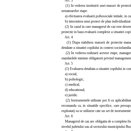
Art. 3
(1) In vederea instituirii unei masuri de prot
urmatoarelor etape:
a) efectuarea evaluarii psihosociale initiale, in cazu
b) intocmirea unui proiect de plan individualizat 
(2) In cazul in care managerul de caz este desemn
protectie in baza evaluarii complexe a situatiei copi
Art. 4
(1) Dupa stabilirea masurii de protectie manageru
detaliate a situatiei copilului in context sociofamili
(2) In vederea realizarii acestor etape, manageru
standardele minime obligatorii privind managementu
Art. 5
(1) Evaluarea detaliata a situatiei copilului in cont
a) social;
b) psihologic;
c) medical;
d) educational;
e) juridic.
(2) Instrumentele utilizate pot fi cu aplicabilita
recomanda ca, in situatiile specifice, care presupu
exploatat) sa se utilizeze cate un set de instrument
Art. 6
Managerul de caz are obligatia de a completa fisa 
nivelul judetului sau al sectorului municipiului Buc