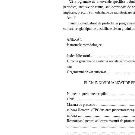
(2) Programele de interventie specifica trebuie s
periodice, inclusiv de rutina, sau ocazionate de an
implicate, precum si modalitatile de monitorizare s
Art. 11
Planul individualizat de protectie si programele de
cultura, religia, tipul de dizabilitate si/sau gradul 
ANEXA 1
la normele metodologice
Judetul/Sectorul ..................................................
Directia generala de asistenta sociala si protectia
sau
Organismul privat autorizat ..................................
PLAN INDIVIDUALIZAT DE PRO
Numele si prenumele copilului ..............................
CNP ..................................................................
Masura de protectie .............................................
in baza Hotararii (CPC/instanta judecatoreasca) ........
nr./data ...............................................................
Responsabil pentru aplicarea masurii de protectie .....
...........................................................................
...........................................................................