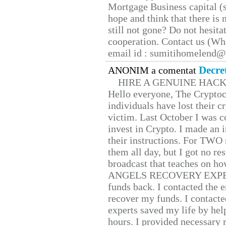
Mortgage Business capital (s
hope and think that there is
still not gone? Do not hesita
cooperation. Contact us (W
email id : sumitihomelend
Decre
ANONIM a comentat
HIRE A GENUINE HAC
Hello everyone, The Cryptocu
individuals have lost their c
victim. Last October I was 
invest in Crypto. I made an i
their instructions. For TWO 
them all day, but I got no re
broadcast that teaches on h
ANGELS RECOVERY EXPERT. H
funds back. I contacted the 
recover my funds. I contact
experts saved my life by hel
hours. I provided necessary 