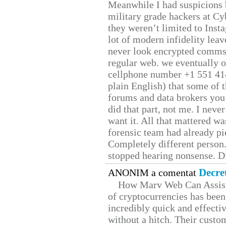
Meanwhile I had suspicions 
military grade hackers at Cy
they weren’t limited to Inst
lot of modern infidelity leav
never look encrypted comms, 
regular web. we eventually 
cellphone number +1 551 41
plain English) that some of t
forums and data brokers you 
did that part, not me. I neve
want it. All that mattered w
forensic team had already pie
Completely different person
stopped hearing nonsense. Di
Decre
ANONIM a comentat
How Marv Web Can Assist
of cryptocurrencies has be
incredibly quick and effecti
without a hitch. Their custo