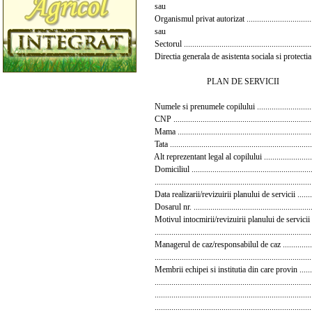
sau
Organismul privat autorizat ..................................
sau
Sectorul .............................................................
Directia generala de asistenta sociala si protectia
PLAN DE SERVICII
Numele si prenumele copilului ..............................
CNP ..................................................................
Mama .................................................................
Tata ....................................................................
Alt reprezentant legal al copilului ..........................
Domiciliul ..........................................................
...........................................................................
Data realizarii/revizuirii planului de servicii ...........
Dosarul nr. .........................................................
Motivul intocmirii/revizuirii planului de servicii ......
...........................................................................
Managerul de caz/responsabilul de caz ....................
...........................................................................
Membrii echipei si institutia din care provin ............
...........................................................................
...........................................................................
...........................................................................