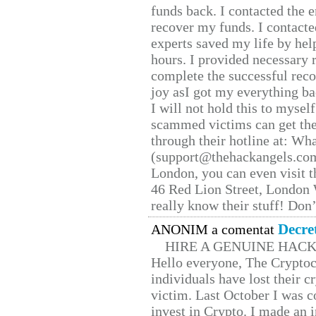
funds back. I contacted the 
recover my funds. I contact
experts saved my life by hel
hours. I provided necessary 
complete the successful reco
joy asI got my everything bac
I will not hold this to myself
scammed victims can get the
through their hotline at: W
(support@thehackangels.com
London, you can even visit th
46 Red Lion Street, London
really know their stuff! Don’
Decre
ANONIM a comentat
HIRE A GENUINE HAC
Hello everyone, The Cryptocu
individuals have lost their c
victim. Last October I was 
invest in Crypto. I made an i