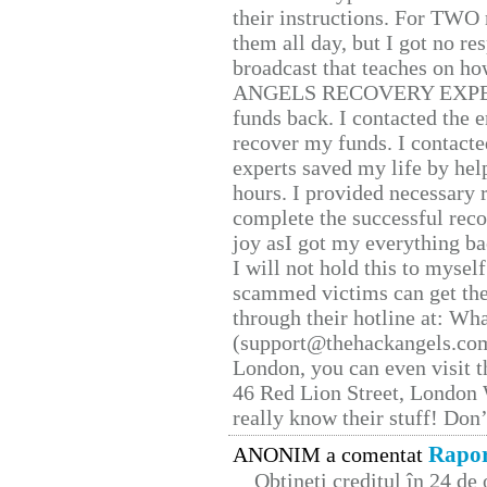
their instructions. For TWO 
them all day, but I got no re
broadcast that teaches on h
ANGELS RECOVERY EXPERT. H
funds back. I contacted the 
recover my funds. I contact
experts saved my life by hel
hours. I provided necessary 
complete the successful reco
joy asI got my everything bac
I will not hold this to myself
scammed victims can get the
through their hotline at: W
(support@thehackangels.com
London, you can even visit th
46 Red Lion Street, London
really know their stuff! Don’
Rapor
ANONIM a comentat
Obțineți creditul în 24 d