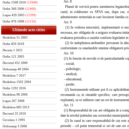
Art. 8
Ordin 1508 2016
(12948)
Planul de servicii pentru mentinerea legaturilor
Ordin 560 2006
(12460)
cazul, in colaborare cu SPAS sau, dupa caz, cu p
Legea 429 2003
(12399)
administrativ-teritoriala in care locuieste familia cu
Ordin 976 1998
(12134)
Art. 9
(1) In vederea intocmirii, implementarii si monito
Ultimele acte citite
necesara, are obligatia de a asigura evaluarea initia
evaluarea periodica a cazului conform legislatiei in
Hotărârea 51 2003
(2) In indeplinirea atributiilor prevazute la alin
Ordin 859 2018
conformitate cu standardele minime obligatorii pri
Decizia 1 2021
Art. 10
Ordin 121 2003
(1) In functie de nevoile si de particularitatile cop
Decretul 452 2000
- social;
- psihologic;
Ordonanţa 48 2004
- medical;
Hotărârea 7 2017
- educational;
Hotărârea 1502 2004
- juridic.
Ordin 1292 2016
(2) Instrumentele utilizate pot fi cu aplicabilita
recomanda ca, in situatiile specifice, care presupu
Hotărârea 98 2000
exploatat), sa se utilizeze cate un set de instrumen
Legea 267 2008
Art. 11
Hotărârea 683 2013
(1) Responsabilul de caz are obligatia de a comple
Decretul 35 2010
date la nivelul judetului sau sectorului municipiulu
Circulara 1 1995
(2) In cazul in care responsabilul de caz este an
periodic - cel putin trimestrial si ori de cate ori
Ordonanţa 3 2006