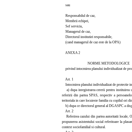
sau
Responsabilul de caz,
Membrii echipei,
Sef serviciu,
Managerul de caz,
Directorul institutiei responsabile,
(cand managerul de caz este de la OPA)
ANEXA 2
NORME METODOLOGICE
privind intocmirea planului individualizat de pro
Art. 1
Intocmirea planului individualizat de protectie inc
a) dupa inregistrarea cererii pentru instituirea un
referirii din partea SPAS, respectiv a persoanelor
teritoriala in care locuieste familia cu copilul or
b) dupa ce directorul general al DGASPC a dispu
Art. 2
Referirea cazului din partea autoritatii locale, O
propunerea asistentului social referitoare la plasa
context sociofamilial si cultural.