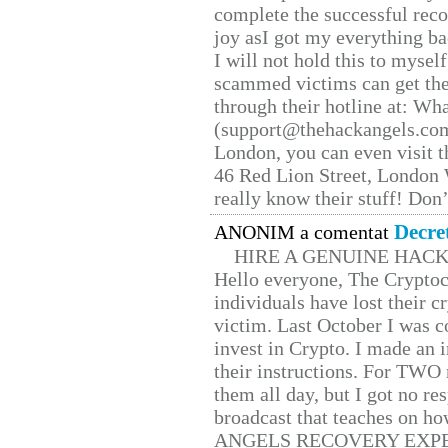
complete the successful reco
joy asI got my everything bac
I will not hold this to myself
scammed victims can get the
through their hotline at: W
(support@thehackangels.com
London, you can even visit th
46 Red Lion Street, London
really know their stuff! Don’
Decre
ANONIM a comentat
HIRE A GENUINE HAC
Hello everyone, The Cryptocu
individuals have lost their c
victim. Last October I was 
invest in Crypto. I made an i
their instructions. For TWO 
them all day, but I got no re
broadcast that teaches on h
ANGELS RECOVERY EXPERT. H