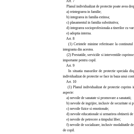
Art. 7
Planul individualizat de protectie poate avea drept
a) reintegrarea in familie;
b) integrarea in familia extinsa;
c) plasamentul in familia substitutiva;
d) integrarea socioprofesionala a tinerilor cu vars
e) adoptia interna.
Art. 8
(1) Cerintele minime referitoare la continutul p
integranta din acestea.
(2) Prestatiile, serviciile si interventiile cuprinse
importante pentru copil.
Art. 9
In situatia masurilor de protectie speciala dispus
individualizat de protectie se face in baza unui con
Art. 10
(1) Planul individualizat de protectie cuprins in
aspecte:
a) nevoile de sanatate si promovare a sanatatii;
b) nevoile de ingrijire, inclusiv de securitate si 
c) nevoile fizice si emotionale;
d) nevoile educationale si urmarirea obtinerii de r
e) nevoile de petrecere a timpului liber;
f) nevoile de socializare, inclusiv modalitatile de m
de copil.