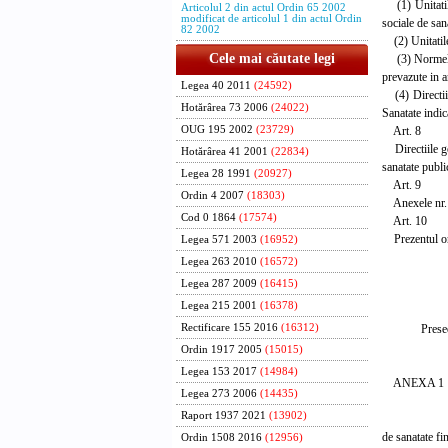
(1) Unitatile
Articolul 2 din actul Ordin 65 2002
modificat de articolul 1 din actul Ordin
sociale de san
82 2002
(2) Unitatile
Cele mai căutate legi
(3) Normele m
prevazute in a
Legea 40 2011
(24592)
(4) Directiile
Hotărârea 73 2006
(24022)
Sanatate indic
Art. 8
OUG 195 2002
(23729)
Directiile gen
Hotărârea 41 2001
(22834)
sanatate publi
Legea 28 1991
(20927)
Art. 9
Ordin 4 2007
(18303)
Anexele nr. 1 
Cod 0 1864
(17574)
Art. 10
Prezentul ord
Legea 571 2003
(16952)
Legea 263 2010
(16572)
Ministrul 
Legea 287 2009
(16415)
Danie
Legea 215 2001
(16378)
Presedintele
Rectificare 155 2016
(16312)
prof. uni
Ordin 1917 2005
(15015)
Legea 153 2017
(14984)
ANEXA 1
Legea 273 2006
(14435)
Raport 1937 2021
(13902)
SUBP
de sanatate fi
Ordin 1508 2016
(12956)