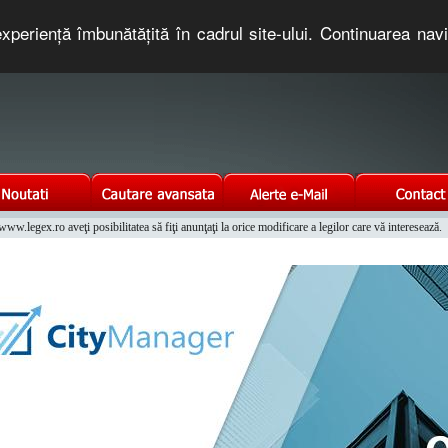
xperienţă îmbunătăţită în cadrul site-ului. Continuarea nav
e romaneasca. Un serviciu oferit gratuit de TNT COMPUTERS
w.legex.ro aveţi posibilitatea să fiţi anunţaţi la orice modificare a legilor care vă interesează.
Integrat al Parcului Auto