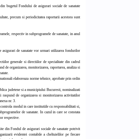
din bugetul Fondului de asigurari sociale de sanatate
ultate, precum si periodicitatea raportarii acestora sunt
amele, respectiv in subprogramele de sanatate, in anul
 asigurari de sanatate vor urmari utilizarea fondurilor
ilor generale si directiilor de specialitate din cadrul
pund de organizarea, monitorizarea, raportarea, analiza si
natate.
nationali elaboreaza norme tehnice, aprobate prin ordin
lica judetene si a municipiului Bucuresti, nominalizati
li raspund de organizarea si monitorizarea activitatilor
anexa nr. 3.
ontrola modul in care institutiile cu responsabilitati si,
 subprogramelor de sanatate. In cazul in care se constata
or respective.
ite din Fondul de asigurari sociale de sanatate potrivit
rganizarii evidentei contabile a cheltuielilor pe fiecare