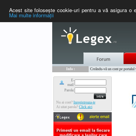
Acest site foloseşte cookie-uri pentru a vă asigura o e
Mai multe informaţii
Nou :
Legex.ro - portal de legislati
Info :
Creându-vă un cont pe portalul ww
Info :
www.tntauto.ro - Managementul 
E-
mail:
Parola:
Nu ai cont?
Inregistreaza-te
Ai uitat parola?
Click aici