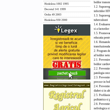
bolilor transm
Hotărârea 1002 1995
1.2. Supr
Decretul 141 1999
infectiilor 
Ordin 49 2003
1.3. Supr
tuberculozei
Hotărârea 930 2000
1.4. Evalu
si a factorilor
1.5. Prom
educatia pentr
1.6. Hema
transfuzionala
2. Program 
al bolilor net
2.1. Prev
bolilor cardio
2.2. Preve
patologia onc
2.3. Prev
precoce in bol
2.4. Prev
diabet si in al
2.5. Pro
psihiatrica si
2.6. Prev
nefrologica si