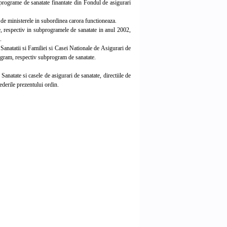
programe de sanatate finantate din Fondul de asigurari
de ministerele in subordinea carora functioneaza.
, respectiv in subprogramele de sanatate in anul 2002,
.
Sanatatii si Familiei si Casei Nationale de Asigurari de
 program, respectiv subprogram de sanatate.
anatate si casele de asigurari de sanatate, directiile de
ederile prezentului ordin.