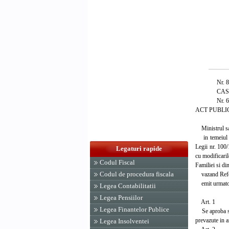
Nr. 85 din
CASA NAT
Nr. 65 din
ACT PUBLIC
Ministrul sana
in temeiul Ho
Legii nr. 100/
Legaturi rapide
cu modificaril
Codul Fiscal
Familiei si di
Codul de procedura fiscala
vazand Refer
emit urmator
Legea Contabilitatii
Legea Pensiilor
Art. 1
Legea Finantelor Publice
Se aproba sub
prevazute in a
Legea Insolventei