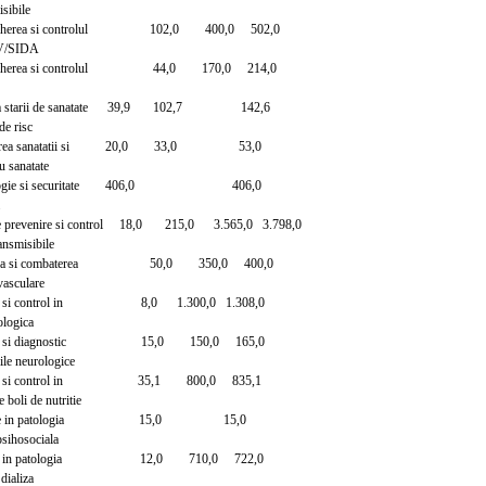
isibile
avegherea si controlul 102,0 400,0 502,0
HIV/SIDA
avegherea si controlul 44,0 170,0 214,0
area starii de sanatate 39,9 102,7 142,6
 de risc
ovarea sanatatii si 20,0 33,0 53,0
u sanatate
tologie si securitate 406,0 406,0
de prevenire si control 18,0 215,0 3.565,0 3.798,0
ransmisibile
enirea si combaterea 50,0 350,0 400,0
vasculare
ntie si control in 8,0 1.300,0 1.308,0
ologica
entie si diagnostic 15,0 150,0 165,0
ile neurologice
entie si control in 35,1 800,0 835,1
te boli de nutritie
filaxie in patologia 15,0 15,0
 psihosociala
entie in patologia 12,0 710,0 722,0
 dializa