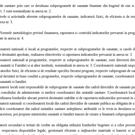
 sanitare prin care se deruleaza subprogramele de sanatate finantate din bugetul de stat si 
rt. 1 sunt nominalizate in anexa nr. 2.
e si activitatile aferente subprogramelor de sanatate, indicatorii fizici, de eficienta si de rez
exa nr. 3.
mele metodologice privind finantarea, raportarea si controlul indicatorilor prevazuti in progr
te in anexa nr. 4.
orii nationali si locali ai programelor, respectiv ai subprogramelor de sanatate, si casele de
t destinatiei aprobate, realizarea obiectivelor si raportarea indicatorilor prevazuti in anexa nr. 3.
orii nationali ai programelor, respectiv ai subprogramelor de sanatate, sunt directorii directi
anatatii si Familiei si ai altor institutii, nominalizati in anexa nr. 3. Coordonatorii nationali ras
catorilor fizici, de eficienta si de rezultate specifici fiecarui program, respectiv subprogram de sa
 derularii in bune conditii a programelor, respectiv subprogramelor de sanatate, coordonatorii 
sanatatii si familiei.
rii locali sunt responsabilii de subprograme de sanatate din cadrul directiilor de sanatate pub
 consiliului de administratie si medicii coordonatori din unitatile sanitare. Coordonatorii loca
tilizarea fondurilor alocate potrivit destinatiei stabilite si de raportarea indicatorilor prevazuti in 
rii nationali si coordonatorii locali din cadrul directiilor de sanatate publica au obligatia de a c
icii coordonatori din cadrul unitatilor sanitare indeplinesc atributiile ce le revin in derularea
acestora, pot propune ministrului sanatatii si familiei masuri de sistare a finantarii subprogramel
i secundari si tertiari de credite au obligatia utilizarii fondurilor bugetare si a celor proven
u respectarea dispozitiilor legale, gestionarii eficiente a mijloacelor materiale si banesti si o