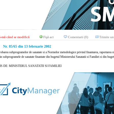
-mă când se modifică
Fişă act
Comentarii (0)
Trimite un
Nr. 85/65 din 13 februarie 2002
robarea subprogramelor de sanatate si a Normelor metodologice privind finantarea, raportarea si 
in subprogramele de sanatate finantate din bugetul Ministerului Sanatatii si Familiei si din buget
S DE: MINISTERUL SANATATII SI FAMILIEI