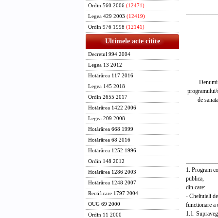
- mi
Ordin 560 2006
(12471)
___________
Legea 429 2003
(12419)
Bu
Ordin 976 1998
(12141)
Fo
Ultimele acte citite
as
Decretul 994 2004
so
Buget
Legea 13 2012
_______
Hotărârea 117 2016
Denumire
Legea 145 2018
programului/
Ordin 2655 2017
de sana
se
Hotărârea 1422 2006
med
Legea 209 2008
s
Hotărârea 668 1999
ma
Hotărârea 68 2016
sa
Hotărârea 1252 1996
sp
___________
Ordin 148 2012
1. Program 
Hotărârea 1286 2003
publica,
Hotărârea 1248 2007
din care:
Rectificare 1797 2004
- Cheltui
functionare a 
OUG 69 2000
1.1. Supr
Ordin 11 2000