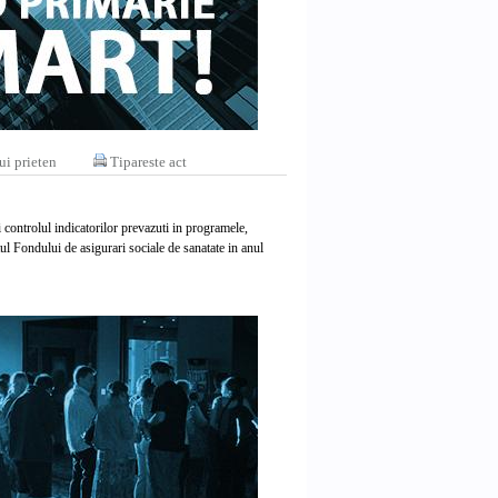
ui prieten
Tipareste act
controlul indicatorilor prevazuti in programele,
ul Fondului de asigurari sociale de sanatate in anul