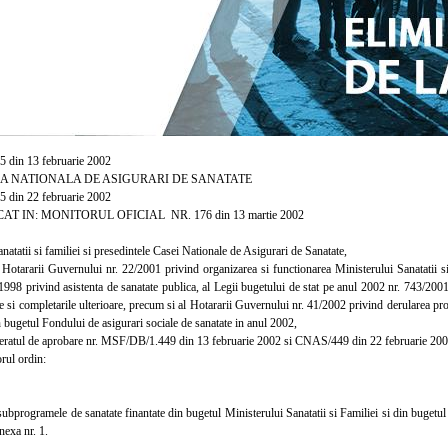
 13 februarie 2002
IONALA DE ASIGURARI DE SANATATE
 22 februarie 2002
AT IN: MONITORUL OFICIAL NR. 176 din 13 martie 2002
tatii si familiei si presedintele Casei Nationale de Asigurari de Sanatate,
tararii Guvernului nr. 22/2001 privind organizarea si functionarea Ministerului Sanatatii si F
1998 privind asistenta de sanatate publica, al Legii bugetului de stat pe anul 2002 nr. 743/2001,
e si completarile ulterioare, precum si al Hotararii Guvernului nr. 41/2002 privind derularea pro
n bugetul Fondului de asigurari sociale de sanatate in anul 2002,
atul de aprobare nr. MSF/DB/1.449 din 13 februarie 2002 si CNAS/449 din 22 februarie 200
ul ordin:
programele de sanatate finantate din bugetul Ministerului Sanatatii si Familiei si din bugetul 
nexa nr. 1.