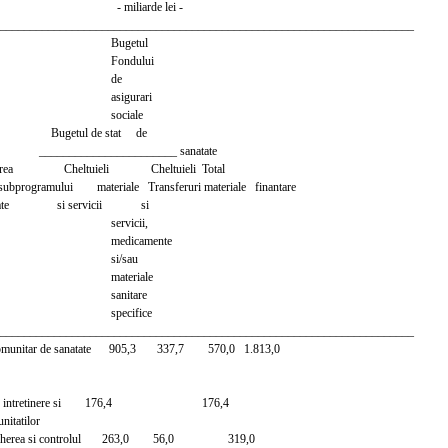
liarde lei -
_____________________________________________________________________
getul
ndului
de
igurari
ciale
ul de stat de
________________ sanatate
a Cheltuieli Cheltuieli Total
subprogramului materiale Transferuri materiale finantare
tate si servicii si
rvicii,
icamente
i/sau
teriale
nitare
ecifice
_____________________________________________________________________
comunitar de sanatate 905,3 337,7 570,0 1.813,0
eli de intretinere si 176,4 176,4
unitatilor
avegherea si controlul 263,0 56,0 319,0