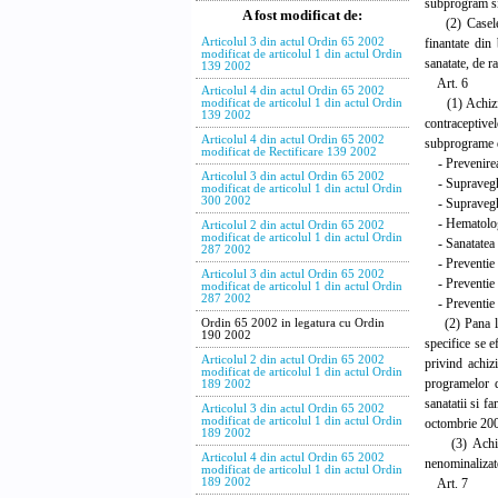
subprogram si p
A fost modificat de:
(2) Casele de
finantate din
Articolul 3 din actul Ordin 65 2002
modificat de articolul 1 din actul Ordin
sanatate, de r
139 2002
Art. 6
Articolul 4 din actul Ordin 65 2002
(1) Achizitia
modificat de articolul 1 din actul Ordin
139 2002
contraceptivel
Articolul 4 din actul Ordin 65 2002
subprograme d
modificat de Rectificare 139 2002
- Prevenirea s
Articolul 3 din actul Ordin 65 2002
- Supravegher
modificat de articolul 1 din actul Ordin
300 2002
- Supravegher
- Hematologie
Articolul 2 din actul Ordin 65 2002
modificat de articolul 1 din actul Ordin
- Sanatatea co
287 2002
- Preventie in
Articolul 3 din actul Ordin 65 2002
- Preventie s
modificat de articolul 1 din actul Ordin
287 2002
- Preventie si
(2) Pana la e
Ordin 65 2002 in legatura cu Ordin
190 2002
specifice se e
Articolul 2 din actul Ordin 65 2002
privind achiz
modificat de articolul 1 din actul Ordin
programelor d
189 2002
sanatatii si f
Articolul 3 din actul Ordin 65 2002
modificat de articolul 1 din actul Ordin
octombrie 20
189 2002
(3) Achiziti
Articolul 4 din actul Ordin 65 2002
nenominalizate 
modificat de articolul 1 din actul Ordin
Art. 7
189 2002