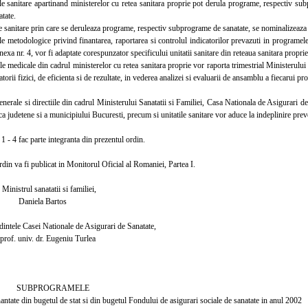
 sanitare apartinand ministerelor cu retea sanitara proprie pot derula programe, respectiv sub
atate.
 sanitare prin care se deruleaza programe, respectiv subprograme de sanatate, se nominalizeaza 
etodologice privind finantarea, raportarea si controlul indicatorilor prevazuti in programele
nexa nr. 4, vor fi adaptate corespunzator specificului unitatii sanitare din reteaua sanitara proprie
 medicale din cadrul ministerelor cu retea sanitara proprie vor raporta trimestrial Ministerului 
atorii fizici, de eficienta si de rezultate, in vederea analizei si evaluarii de ansamblu a fiecarui
erale si directiile din cadrul Ministerului Sanatatii si Familiei, Casa Nationala de Asigurari de S
ca judetene si a municipiului Bucuresti, precum si unitatile sanitare vor aduce la indeplinire prev
- 4 fac parte integranta din prezentul ordin.
in va fi publicat in Monitorul Oficial al Romaniei, Partea I.
sanatatii si familiei,
la Bartos
 Casei Nationale de Asigurari de Sanatate,
v. dr. Eugeniu Turlea
ROGRAMELE
nantate din bugetul de stat si din bugetul Fondului de asigurari sociale de sanatate in anul 2002