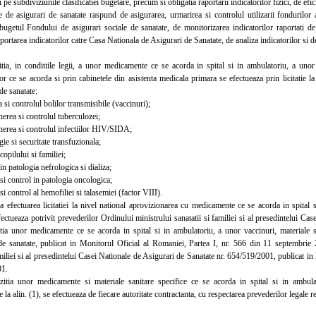
e subdiviziunile clasificatiei bugetare, precum si obligatia raportarii indicatorilor fizici, de efici
 asigurari de sanatate raspund de asigurarea, urmarirea si controlul utilizarii fondurilor
 bugetul Fondului de asigurari sociale de sanatate, de monitorizarea indicatorilor raportati d
aportarea indicatorilor catre Casa Nationala de Asigurari de Sanatate, de analiza indicatorilor si de
, in conditiile legii, a unor medicamente ce se acorda in spital si in ambulatoriu, a unor v
or ce se acorda si prin cabinetele din asistenta medicala primara se efectueaza prin licitatie 
e sanatate:
i controlul bolilor transmisibile (vaccinuri);
ea si controlul tuberculozei;
ea si controlul infectiilor HIV/SIDA;
 si securitate transfuzionala;
pilului si familiei;
 patologia nefrologica si dializa;
i control in patologia oncologica;
 control al hemofiliei si talasemiei (factor VIII).
fectuarea licitatiei la nivel national aprovizionarea cu medicamente ce se acorda in spital si
fectueaza potrivit prevederilor Ordinului ministrului sanatatii si familiei si al presedintelui C
itia unor medicamente ce se acorda in spital si in ambulatoriu, a unor vaccinuri, materiale sa
e sanatate, publicat in Monitorul Oficial al Romaniei, Partea I, nr. 566 din 11 septembrie 
amiliei si al presedintelui Casei Nationale de Asigurari de Sanatate nr. 654/519/2001, publicat i
01.
a unor medicamente si materiale sanitare specifice ce se acorda in spital si in ambulat
la alin. (1), se efectueaza de fiecare autoritate contractanta, cu respectarea prevederilor legale ref