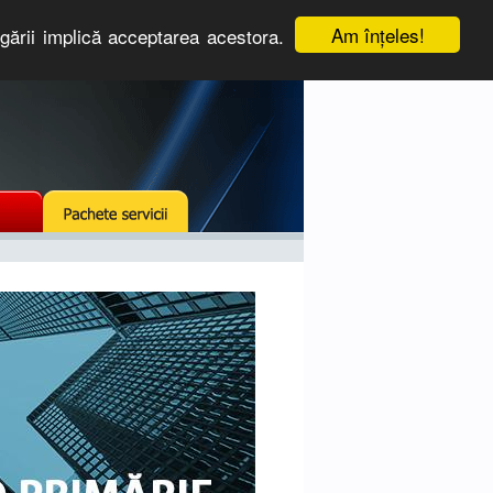
Am înţeles!
igării implică acceptarea acestora.