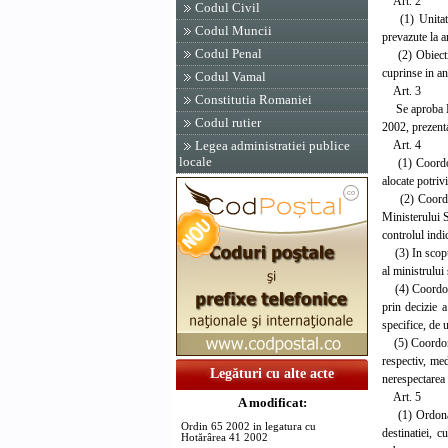
Art. 2
Codul Civil
(1) Unitatile
Codul Muncii
prevazute la a
Codul Penal
(2) Obiectivel
cuprinse in an
Codul Vamal
Art. 3
Constitutia Romaniei
Se aproba Nor
Codul rutier
2002, prezenta
Art. 4
Legea administratiei publice
locale
(1) Coordonat
alocate potrivi
(2) Coordonat
Ministerului S
controlul indi
(3) In scopul
al ministrului 
(4) Coordonato
prin decizie a
specifice, de u
(5) Coordonato
respectiv, med
Legături cu alte acte
nerespectarea 
Art. 5
A modificat:
(1) Ordonatori
Ordin 65 2002 in legatura cu
destinatiei, c
Hotărârea 41 2002