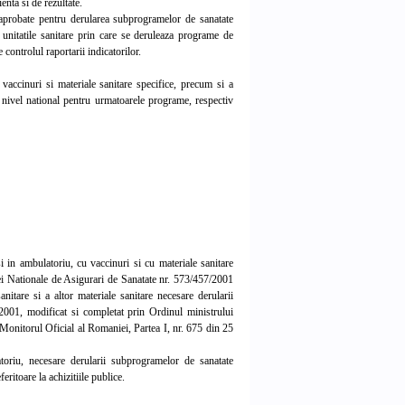
enta si de rezultate.
 aprobate pentru derularea subprogramelor de sanatate
e unitatile sanitare prin care se deruleaza programe de
 controlul raportarii indicatorilor.
accinuri si materiale sanitare specifice, precum si a
la nivel national pentru urmatoarele programe, respectiv
 in ambulatoriu, cu vaccinuri si cu materiale sanitare
asei Nationale de Asigurari de Sanatate nr. 573/457/2001
nitare si a altor materiale sanitare necesare derularii
2001, modificat si completat prin Ordinul ministrului
n Monitorul Oficial al Romaniei, Partea I, nr. 675 din 25
oriu, necesare derularii subprogramelor de sanatate
eritoare la achizitiile publice.