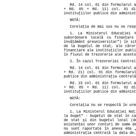
Rd. 14 col. 01 din formularul a
+ Rd. 05 + Rd. 11) col. 01 din
instituţiilor publice din administ
NOTĂ:
Corelaţia de mai sus nu se resp
1. La Ministerul Educaţiei N
subordonare locală cu finanţar
învăţământ preuniversitar") în si
de la bugetul de stat, ale căror
financiare ale instituţiilor publ
în fluxul de trezorerie ale acesto
2. În cazul Trezoreriei Central
Rd. 14 col. 01 din formularul a
+ Rd. 21) col. 01 din formularul
publice din administraţia centrală
Rd. 15 col. 01 din formularul a
+ Rd. 05 + Rd. 11) col. 02 din
instituţiilor publice din administ
NOTĂ:
Corelaţia nu se respectă în urm
1. La Ministerul Educaţiei Naţ
la buget" - bugetul de stat în ca
de stat şi din bugetul local (de
existenţei unor conturi de sume d
nu sunt raportate în anexa 40a „
administraţia centrală la data de.