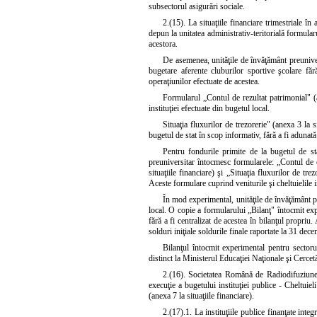
subsectorul asigurări sociale.
2.(15). La situaţiile financiare trimestriale în
depun la unitatea administrativ-teritorială formularu
acestora.
De asemenea, unităţile de învăţământ preunivers
bugetare aferente cluburilor sportive şcolare fără
operaţiunilor efectuate de acestea.
Formularul „Contul de rezultat patrimonial" (an
instituţiei efectuate din bugetul local.
Situaţia fluxurilor de trezorerie" (anexa 3 la s
bugetul de stat în scop informativ, fără a fi adunată
Pentru fondurile primite de la bugetul de stat
preuniversitar întocmesc formularele: „Contul de ex
situaţiile financiare) şi „Situaţia fluxurilor de tre
Aceste formulare cuprind veniturile şi cheltuielile in
În mod experimental, unităţile de învăţământ pr
local. O copie a formularului „Bilanţ" întocmit exp
fără a fi centralizat de acestea în bilanţul propri
solduri iniţiale soldurile finale raportate la 31 dec
Bilanţul întocmit experimental pentru sectorul
distinct la Ministerul Educaţiei Naţionale şi Cercetăr
2.(16). Societatea Română de Radiodifuziune 
execuţie a bugetului instituţiei publice - Cheltuiel
(anexa 7 la situaţiile financiare).
2.(17).1. La instituţiile publice finanţate inte