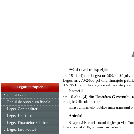
Având în vedere dispoziţiile
art. 19 lit. d) din Legea nr. 500/2002 privin
Legea nr. 273/2006 privind finanţele publice
82/1991, republicată, cu modificările şi comp
Legaturi rapide
în temeiul
Codul Fiscal
art. 10 alin. (4) din Hotărârea Guvernului 
completările ulterioare,
Codul de procedura fiscala
ministrul finanţelor publice emite următorul or
Legea Contabilitatii
Legea Pensiilor
Articolul 1
Legea Finantelor Publice
Se aprobă Normele metodologice privind întocmir
lunare în anul 2016, prevăzute în anexa nr. 1.
Legea Insolventei