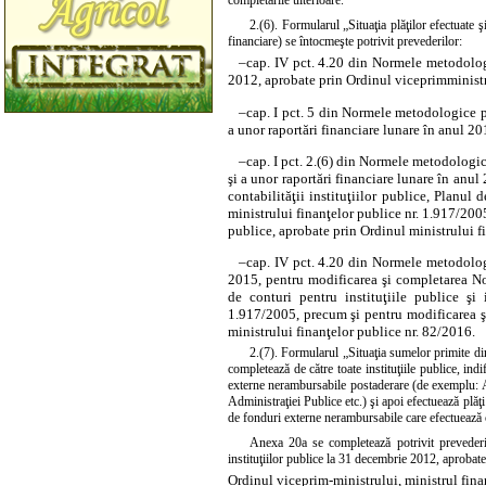
completările ulterioare.
2.(6). Formularul „Situaţia plăţilor efectuate 
financiare) se întocmeşte potrivit prevederilor:
–
cap. IV pct. 4.20 din Normele metodologi
2012, aprobate prin
Ordinul viceprimministru
–
cap. I pct. 5 din Normele metodologice pr
a unor raportări financiare lunare în anul 2
–
cap. I pct. 2.(6) din Normele metodologice
şi a unor raportări financiare lunare în an
contabilităţii instituţiilor publice, Planul 
ministrului finanţelor publice nr. 1.917/200
publice, aprobate prin
Ordinul ministrului f
–
cap. IV pct. 4.20 din Normele metodologi
2015, pentru modificarea şi completarea Nor
de conturi pentru instituţiile publice şi
1.917/2005, precum şi pentru modificarea ş
ministrului finanţelor publice nr. 82/2016.
2.(7). Formularul „Situaţia sumelor primite dir
completează de către toate instituţiile publice, in
externe nerambursabile postaderare (de exemplu: Aut
Administraţiei Publice etc.) şi apoi efectuează plăţi
de fonduri externe nerambursabile care efectuează c
Anexa 20a se completează potrivit prevederil
instituţiilor publice la 31 decembrie 2012, aprobate
Ordinul viceprim-ministrului, ministrul fina