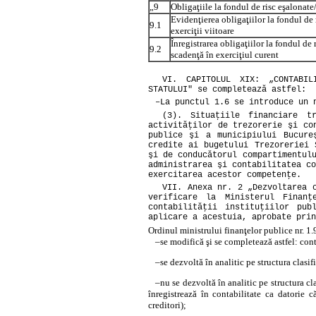
„9
Obligaţiile la fondul de risc eşalonate
Evidenţierea obligaţiilor la fondul de 
9.1
exerciţii viitoare
Înregistrarea obligaţiilor la fondul de
9.2
scadenţă în exerciţiul curent
VI. CAPITOLUL XIX: „CONTABIL
STATULUI" se completează astfel:
–
La punctul 1.6 se introduce un 
(3). Situaţiile financiare t
activităţilor de trezorerie şi co
publice şi a municipiului Bucure
credite ai bugetului Trezoreriei 
şi de conducătorul compartimentul
administrarea şi contabilitatea c
exercitarea acestor competenţe.
VII. Anexa nr. 2 „Dezvoltarea 
verificare la Ministerul Finanţ
contabilităţii instituţiilor pub
aplicare a acestuia, aprobate prin
Ordinul ministrului finanţelor publice nr. 1
–
se modifică şi se completează astfel:
cont
–
se dezvoltă în analitic pe structura clasif
–
nu se dezvoltă în analitic pe structura cla
înregistrează în contabilitate ca datorie 
creditori);