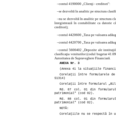
–
contul 4190000 „Clienţi - creditori":
–
se dezvoltă în analitic pe structura clasif
–
nu se dezvoltă în analitic pe structura cla
înregistrează în contabilitate ca datorie 
creditori);
–
contul 4420600 „Taxa pe valoarea adăugat
–
contul 4420700 „Taxa pe valoarea adăugat
–
contul 5600402 „Depozite ale instituţiilo
clasificaţia veniturilor (codul bugetar 41.09
Autoritatea de Supraveghere Financiară.
ANEXA Nr. 3
(Anexa 41 la situaţiile financi
Corelaţii între formularele de
S1314)
Corelaţii între formularul „Bil
Rd. 87 col. 01 din formularu
patrimonial" (cod 02).
Rd. 88 col. 01 din formularu
patrimonial" (cod 02).
NOTĂ:
Corelaţiile nu se respectă în u