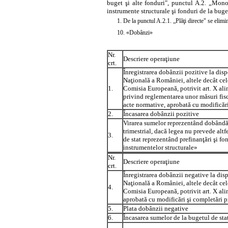
buget şi alte fonduri", punctul A.2. „Monogr
instrumente structurale şi fonduri de la bug
1. De la punctul A.2.1. „Plăţi directe" se elim
10. «Dobânzi»
Nr.
Descriere operaţiune
crt.
Înregistrarea dobânzii pozitive la disp
Naţională a României, altele decât cel
1.
Comisia Europeană, potrivit
art. X al
privind reglementarea unor măsuri fis
acte normative, aprobată cu modificări
2.
Încasarea dobânzii pozitive
Virarea sumelor reprezentând dobândă p
trimestrial, dacă legea nu prevede alt
3.
de stat reprezentând prefinanţări şi fo
instrumentelor structurale»
Nr.
Descriere operaţiune
crt.
Înregistrarea dobânzii negative la dis
Naţională a României, altele decât cel
4.
Comisia Europeană, potrivit
art. X al
aprobată cu modificări şi completări 
5.
Plata dobânzii negative
6.
Încasarea sumelor de la bugetul de st