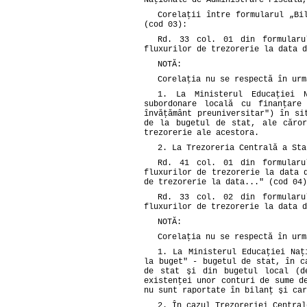
Naţionale de Administrare Fiscală,
Corelaţii între formularul „Bi
(cod 03):
Rd. 33 col. 01 din formularu
fluxurilor de trezorerie la data d
NOTĂ:
Corelaţia nu se respectă în urm
1. La Ministerul Educaţiei N
subordonare locală cu finanţar
învăţământ preuniversitar") în si
de la bugetul de stat, ale căror
trezorerie ale acestora.
2. La Trezoreria Centrală a Sta
Rd. 41 col. 01 din formularu
fluxurilor de trezorerie la data 
de trezorerie la data..." (cod 04)
Rd. 33 col. 02 din formularu
fluxurilor de trezorerie la data d
NOTĂ:
Corelaţia nu se respectă în urm
1. La Ministerul Educaţiei Naţ
la buget" - bugetul de stat, în c
de stat şi din bugetul local (de
existenţei unor conturi de sume d
nu sunt raportate în bilanţ şi car
2. În cazul Trezoreriei Central