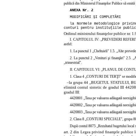
publică din Ministerul Finanţelor Publice să emită p
ANEXA Nr. 2
MODIFICĂRI ŞI COMPLETĂRI
la Normele metodologice privin
conturi pentru instituţiile public
Ordinul ministrului finanţelor publice nr. 
I. CAPITOLUL IV: „PREVEDERI REFERI
astfel:
1. La punctul 1 „Cheltuieli" 1.5. „Alte preveder
2. La punctul 2 „Venituri şi finanţări" 2.5. „
„trimestrial".
II. CAPITOLUL VI: „PLANUL DE CONTURI 
1. Clasa 4 „CONTURI DE TERŢI" se modifică 
–
la grupa 44 „BUGETUL STATULUI, 
elimină contul sintetic de gradul III 4420
gradul III:
4420801 „Taxa pe valoarea adăugată neexigibilă
4420802 „Taxa pe valoarea adăugată neexigibilă
4420803 „Taxa pe valoarea adăugată neexigibilă
2. Clasa 8 „CONTURI SPECIALE", grupa 8
După contul 8075 „Rezultatul bugetului local st
art. 2 din Legea privind finanţele publice 