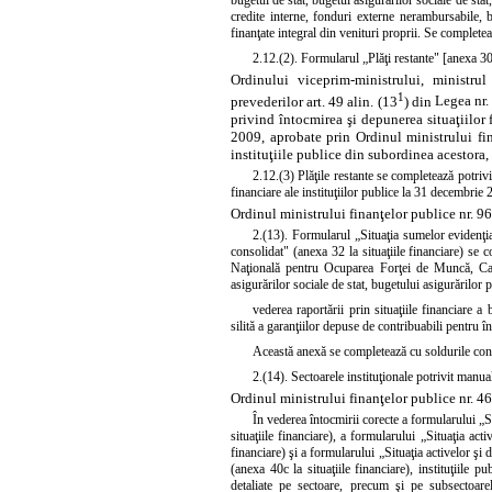
bugetul de stat, bugetul asigurărilor sociale de sta
credite interne, fonduri externe nerambursabile, bu
finanţate integral din venituri proprii. Se complete
2.12.(2). Formularul „Plăţi restante" [anexa 30
Ordinului viceprim-ministrului, ministr
1
prevederilor art. 49 alin. (13
) din
Legea nr.
privind întocmirea şi depunerea situaţiilor f
2009, aprobate prin
Ordinul ministrului fi
instituţiile publice din subordinea acestora,
2.12.(3) Plăţile restante se completează potri
financiare ale instituţiilor publice la 31 decembrie
Ordinul ministrului finanţelor publice nr. 96
2.(13). Formularul „Situaţia sumelor evidenţia
consolidat" (anexa 32 la situaţiile financiare) se
Naţională pentru Ocuparea Forţei de Muncă, Casa 
asigurărilor sociale de stat, bugetului asigurărilor
vederea raportării prin situaţiile financiare 
silită a garanţiilor depuse de contribuabili pentru în
Această anexă se completează cu soldurile contu
2.(14). Sectoarele instituţionale potrivit man
Ordinul ministrului finanţelor publice nr. 4
În vederea întocmirii corecte a formularului „Sit
situaţiile financiare), a formularului „Situaţia acti
financiare) şi a formularului „Situaţia activelor şi d
(anexa 40c la situaţiile financiare), instituţiile p
detaliate pe sectoare, precum şi pe subsectoarele