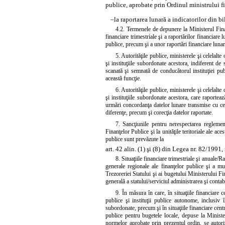
publice, aprobate prin
Ordinul ministrului f
–
la raportarea lunară a indicatorilor din b
4.2. Termenele de depunere la Ministerul Finan
financiare trimestriale şi a raportărilor financiare
publice, precum şi a unor raportări financiare luna
5. Autorităţile publice, ministerele şi celelalte
şi instituţiile subordonate acestora, indiferent de 
scanată şi semnată de conducătorul instituţiei pu
această funcţie.
6. Autorităţile publice, ministerele şi celelalte
şi instituţiile subordonate acestora, care raportea
urmări concordanţa datelor lunare transmise cu cele
diferenţe, precum şi corecţia datelor raportate.
7. Sancţiunile pentru nerespectarea reglemen
Finanţelor Publice şi la unităţile teritoriale ale aces
publice sunt prevăzute la
art. 42 alin. (1) şi (8) din Legea nr. 82/1991
8. Situaţiile financiare trimestriale şi anuale/Ra
generale regionale ale finanţelor publice şi a mu
Trezoreriei Statului şi ai bugetului Ministerului F
generală a statului/serviciul administrarea şi contab
9. În măsura în care, în situaţiile financiare c
publice şi instituţii publice autonome, inclusiv î
subordonate, precum şi în situaţiile financiare centr
publice pentru bugetele locale, depuse la Ministe
normelor aprobate prin prezentul ordin, se autoriz