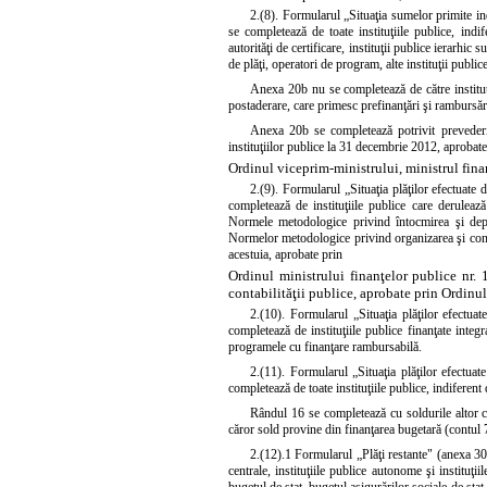
2.(8). Formularul „Situaţia sumelor primite in
se completează de toate instituţiile publice, ind
autorităţi de certificare, instituţii publice ierarhi
de plăţi, operatori de program, alte instituţii publice
Anexa 20b nu se completează de către instituţi
postaderare, care primesc prefinanţări şi rambursăr
Anexa 20b se completează potrivit prevederil
instituţiilor publice la 31 decembrie 2012, aprobate
Ordinul viceprim-ministrului, ministrul fina
2.(9). Formularul „Situaţia plăţilor efectuate 
completează de instituţiile publice care deruleaz
Normele metodologice privind întocmirea şi depun
Normelor metodologice privind organizarea şi conduce
acestuia, aprobate prin
Ordinul ministrului finanţelor publice nr
contabilităţii publice, aprobate prin
Ordinul
2.(10). Formularul „Situaţia plăţilor efectuat
completează de instituţiile publice finanţate integ
programele cu finanţare rambursabilă.
2.(11). Formularul „Situaţia plăţilor efectuate
completează de toate instituţiile publice, indiferen
Rândul 16 se completează cu soldurile altor cont
căror sold provine din finanţarea bugetară (contul 
2.(12).1 Formularul „Plăţi restante" (anexa 30 l
centrale, instituţiile publice autonome şi instituţ