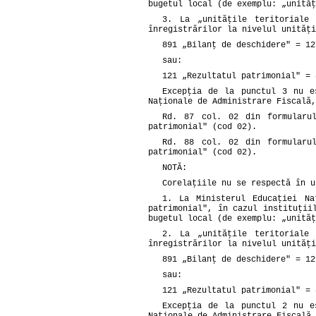
bugetul local (de exemplu: „unităţ
3. La „unităţile teritoriale
înregistrărilor la nivelul unităţi
891 „Bilanţ de deschidere" = 12
sau:
121 „Rezultatul patrimonial" = 
Excepţia de la punctul 3 nu e
Naţionale de Administrare Fiscală,
Rd. 87 col. 02 din formularu
patrimonial" (cod 02).
Rd. 88 col. 02 din formularu
patrimonial" (cod 02).
NOTĂ:
Corelaţiile nu se respectă în u
1. La Ministerul Educaţiei Na
patrimonial", în cazul instituţii
bugetul local (de exemplu: „unităţ
2. La „unităţile teritoriale
înregistrărilor la nivelul unităţi
891 „Bilanţ de deschidere" = 12
sau:
121 „Rezultatul patrimonial" = 
Excepţia de la punctul 2 nu e