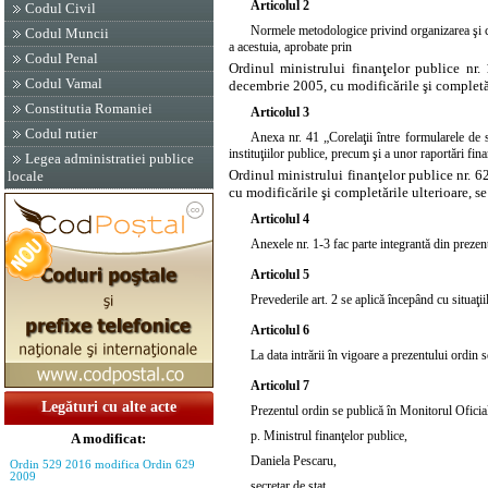
Articolul 2
Codul Civil
Normele metodologice privind organizarea şi cond
Codul Muncii
a acestuia, aprobate prin
Codul Penal
Ordinul ministrului finanţelor publice nr.
Codul Vamal
decembrie 2005, cu modificările şi completăr
Constitutia Romaniei
Articolul 3
Codul rutier
Anexa nr. 41 „Corelaţii între formularele de s
instituţiilor publice, precum şi a unor raportări fi
Legea administratiei publice
Ordinul ministrului finanţelor publice nr. 6
locale
cu modificările şi completările ulterioare, se
Articolul 4
Anexele nr. 1-3 fac parte integrantă din prezen
Articolul 5
Prevederile
art. 2
se aplică începând cu situaţii
Articolul 6
La data intrării în vigoare a prezentului ordin s
Articolul 7
Legături cu alte acte
Prezentul ordin se publică în Monitorul Oficial
p. Ministrul finanţelor publice,
A modificat:
Daniela Pescaru,
Ordin 529 2016 modifica Ordin 629
2009
secretar de stat