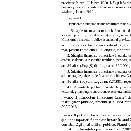
prevăzute în cap. III la pct. 10 lit. b.5) şi b.6) d
precum şi a unor raportări financiare lunare în a
valabile şi în anul 2016.
Capitolul II
Depunerea situaţiilor financiare trimestriale şi 
1. Situaţiile financiare trimestriale întocmite 
speciale, precum şi de administraţiile judeţene ale
Ministerul Finanţelor Publice la termenul prevăzut 
art. 36 alin. (7) din Legea contabilităţii nr
mai, pentru trimestrul II - 9 august, iar pentr
2. Situaţiile financiare trimestriale întocmite 
credite se depun la instituţiile ierarhic superioare, 
art. 36 alin. (8) şi (9) din Legea nr. 82/1991
3. Situaţiile financiare trimestriale întocmite 
administraţiile judeţene ale finanţelor publice şi D
art. 36 alin. (10) din Legea nr. 82/1991, repu
4.1. Autorităţile publice, ministerele şi cele
teritoriale şi instituţiile subordonate acestora, indi
–
cap. II „Raportări financiare lunare" d
instituţiilor publice, precum şi a unor rap
505/2013;
–
cap. II pct. 4.1 din Normele metodologice
şi a unor raportări financiare lunare în an
contabilităţii instituţiilor publice, Planul 
ministrului finanţelor publice nr. 1.917/20