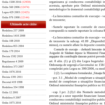
organizarea şi conducerea contabilităţii in
Ordin 1508 2016
(12959)
acestuia, aprobate prin
Ordinul ministrul
Ordin 560 2006
(12474)
metodologice în domeniul contabilităţii pub
Legea 429 2003
(12425)
–
La întocmirea conturilor de execuţie - ve
Ordin 976 1998
(12144)
de trezorerie;
Ultimele acte citite
–
Sumele raportate în conturile de execu
corespundă cu sumele raportate la coloana 8
Hotărârea 257 2009
Hotărârea 1410 2008
–
La întocmirea conturilor de execuţie - v
de trezorerie la subcap. 41.09 „Disponibili
Ordin 108 2018
minus), cu sumele aflate în depozite constitui
Hotărârea 855 2004
Conturile de execuţie - cheltuieli întocmite
Ordin 179 2014
Asigurări de Sănătate depuse la Ministerul Finan
angajator din contribuţiile datorate potrivit prevede
Decizia 1592 2010
art. 8 alin. (1) şi (2) din Legea bugetului
Regulament 4 2009
Ordonanţa de urgenţă a Guvernului nr. 158/20
Hotărârea 373 2007
completări prin
Legea nr. 399/2006, cu modif
Ordin 1076 2016
2.(2). La completarea formularului „Situaţia flu
Decizia 1391 2011
–
pct. 3.1 „Modul de completare a situaţi
modul de completare a situaţiilor financiar
Decretul 419 1998
Ordinul ministrului finanţelor publice nr. 6
Hotărârea 334 1998
–
cap. I pct. 2.(3).1 din Normele metodolo
Ordin 12 2001
precum şi a unor raportări financiare luna
Hotărârea 0 2007
conducerea contabilităţii instituţiilor public
Ordin 1075 2016
Ordinul ministrului finanţelor publice nr