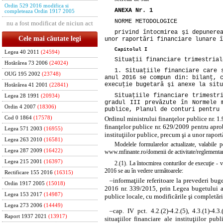
Ordin 529 2016 modifica si
ANEXA Nr. 1
completeaza Ordin 1917 2005
NORME METODOLOGICE
nu a fost modificat de niciun act
privind întocmirea şi depunere
Cele mai căutate legi
unor raportări financiare lunare î
Capitolul I
Legea 40 2011
(24594)
Situaţii financiare trimestrial
Hotărârea 73 2006
(24024)
1. Situaţiile financiare care 
OUG 195 2002
(23748)
anul 2016 se compun din: bilanţ, 
execuţie bugetară şi anexe la situ
Hotărârea 41 2001
(22841)
Situaţiile financiare trimestr
Legea 28 1991
(20934)
gradul III prevăzute în Normele 
Ordin 4 2007
(18306)
publice, Planul de conturi pentru 
Ordinul ministrului finanţelor publice nr. 1
Cod 0 1864
(17578)
finanţelor publice nr. 629/2009 pentru apro
Legea 571 2003
(16955)
instituţiilor publice, precum şi a unor raport
Legea 263 2010
(16581)
Modelele formularelor actualizate, valabile p
Legea 287 2009
(16422)
www.mfinante.ro/domenii de activitate/reglementari c
Legea 215 2001
(16397)
2.(1). La întocmirea conturilor de execuţie - v
2016 se au în vedere următoarele:
Rectificare 155 2016
(16315)
–
informaţiile referitoare la prevederi bug
Ordin 1917 2005
(15018)
2016 nr. 339/2015, prin Legea bugetului as
Legea 153 2017
(14987)
publice locale, cu modificările şi completări
Legea 273 2006
(14449)
–
cap. IV pct. 4.2.(2)-4.2.(5), 4.3.(1)-
Raport 1937 2021
(13917)
situaţiilor financiare ale instituţiilor 