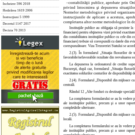
–
contabilităţii publice, aprobate prin
Ord
Incheiere 596 2018
privind întocmirea şi depunerea situaţiil
Hotărârea 1619 2006
Normelor metodologice privind organizarea ş
instrucţiunile de aplicare a acestuia, apro
Instrucţiuni 5 1999
completarea altor norme metodologice în do
Decretul 1147 2017
Instituţiile publice au obligaţia să prezinte la
Decizia 70 2013
financiare) pentru obţinerea vizei privind exactitate
din contabilitatea instituţiilor publice cu cele din c
financiare) trebuie să corespundă cu datele din evide
corespunzătoare. Viza Trezoreriei Statului se acord
2.(3). În formularul „Situaţia fluxurilor de t
favorabile/nefavorabile rezultate din reevaluarea so
La depunerea la ordonatorul de credite super
Bucureşti, după caz, formularul „Situaţia fluxurilo
exactitatea soldurilor conturilor de disponibilităţi de
2.(4). Formularul „Disponibil din mijloace cu d
centrală.
Rândul 12 „Alte fonduri cu destinaţie specială"
La completarea formularului se au în vedere pr
ale instituţiilor publice, precum şi a unor rapo
completările ulterioare.
2.(5). Formularul „Disponibil din mijloace cu d
locală.
La completarea formularului se au în vedere pr
ale instituţiilor publice, precum şi a unor rapo