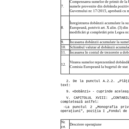
Compensarea sumelor de primit de la 
7.
sumele provenite din dobânda pozitiv
Guvernului nr. 17/2015, aprobată cu m
Înregistrarea dobânzii acumulate la s
8.
Europeană, potrivit
art. X alin. (3) d
modificări şi completări prin
Legea nr
9.
Încasarea dobânzii acumulate la sumel
10.
Schimbul valutar al dobânzii acumulat
11.
Încasarea în contul de trezorerie a do
Virarea sumelor reprezentând dobândă 
12.
Comisia Europeană la bugetul de stat l
2. De la punctul A.2.2. „Plăţ
text:
9. «Dobânzi» - cuprinde aceleaş
V. CAPITOLUL XVIII: „CONTABI
completează astfel:
–
La punctul 2 „Monografia priv
operaţiuni", poziţia I „Fondul de 
Nr.
Descriere operaţiune
crt.