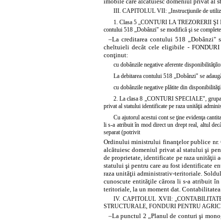
imobile care alcătuiesc domeniul privat al sta
III. CAPITOLUL VII: „Instrucţiunile de utiliza
1. Clasa 5 „CONTURI LA TREZORERII ŞI 
contului 518 „Dobânzi" se modifică şi se completea
–
La creditarea contului 518 „Dobânzi" s
cheltuieli decât cele eligibile - F
conţinut:
cu dobânzile negative aferente disponibilităţilor 
La debitarea contului 518 „Dobânzi" se adaugă
cu dobânzile negative plătite din disponibilităţile
2. La clasa 8 „CONTURI SPECIALE", grupa 
privat al statului identificate pe raza unităţii admini
Cu ajutorul acestui cont se ţine evidenţa cantit
li s-a atribuit în mod direct un drept real, altul de
separat (potrivit
Ordinului ministrului finanţelor publice nr.
alcătuiesc domeniul privat al statului şi pent
de proprietate, identificate pe raza unităţii
statului şi pentru care au fost identificate en
raza unităţii administrativ-teritoriale. Sold
cunoscute entităţile cărora li s-a atribuit î
teritoriale, la un moment dat. Contabilitatea 
IV. CAPITOLUL XVII: „CONTABILIT
STRUCTURALE, FONDURI PENTRU AGRICULTURĂ
–
La punctul 2 „Planul de conturi şi monogr