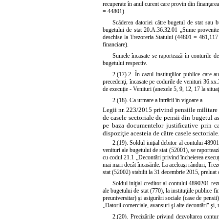
recuperate în anul curent care provin din finanţare
= 44801).
Scăderea datoriei către bugetul de stat sau b
bugetului de stat 20.A.36.32.01 „Sume provenite d
deschise la Trezoreria Statului (44801 = 461,117 et
financiare).
Sumele încasate se raportează în conturile de e
bugetului respectiv.
2.(17).2. În cazul instituţiilor publice care 
precedenţi, încasate pe codurile de venituri 36.xx.
de execuţie - Venituri (anexele 5, 9, 12, 17 la situaţi
2.(18). Ca urmare a intrării în vigoare a
Legii nr. 223/2015 privind pensiile militare 
de casele sectoriale de pensii din bugetul a
pe baza documentelor justificative prin ca
dispoziţie acesteia de către casele sectoriale
2.(19). Soldul iniţial debitor al contului 489
venituri ale bugetului de stat (52001), se raporteaz
cu codul 21.1 „Decontări privind încheierea execuţiei
mai mari decât încasările. La aceleaşi rânduri, Trez
stat (52002) stabilit la 31 decembrie 2015, preluat
Soldul iniţial creditor al contului 4890201 rez
ale bugetului de stat (770), la instituţiile publice f
preuniversitar) şi asigurări sociale (case de pensii)
„Datorii comerciale, avansuri şi alte decontări" şi,
2.(20). Precizările privind dezvoltarea contur