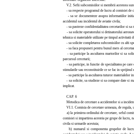
V.2. Sefii subcomisiilor si membrii acestora sunt o
- sa respecte programul de lucru al comisiei de cer
- sa se documenteze asupra informatiilor initial
accidentul sau incidentul de aviatie civila;
- sa pastreze confidentialitatea cercetarilor si sa 
- sa solicite operatorului si detinatorului aeronav
tehnica si materialele utilizate pe timpul activitatii d
- sa solicite completarea subcomisiilor cu alti speci
- sa faca propuneri pentru bunul mers al cercetar
- sa participe la ascultarea martorilor si sa solic
parcursul cercetarii;
- sa participe, in functie de specialitatea pe care 
stimularile sau reconstituirile ce se fac in sprijinul
- sa participe la ascultarea tuturor materialelor inr
- sa solicite, sa studieze si sa compare date si ma
implicat.
CAP. 6
Metodica de cercetare a accidentelor si a incidente
VI.1. Comisia de cercetare urmeaza, de regula, u
a) la primirea ordinului de cercetare, seful comisi
comisiei si impartirea acesteia pe grupe de lucru, n
civila si urmarile acestuia;
b) numarul si componenta grupelor de lucru, pe 