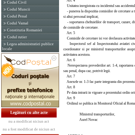
Art. 4
Codul Civil
Unitatea inregistrata cu incidentul sau accidentul d
Codul Muncii
- punerea la dispozitia comisiilor de cercetare a t
Codul Penal
si altui personal implicat;
- suportarea cheltuielilor de transport, cazare, diu
Codul Vamal
de comisiile de cercetare.
Constitutia Romaniei
Art. 5
Codul rutier
Comisiile de cercetare isi vor desfasura activitate
Inspectorul sef al Inspectoratului aviatiei civi
Legea administratiei publice
locale
coordonator si pe ministrul transporturilor asupr
activitatea acestora.
Art. 6
Nerespectarea prevederilor art. 1-4, raportarea er
sau penal, dupa caz, potrivit legii.
Art. 7
Anexele nr. 1-3 fac parte integranta din prezentul
Art. 8
Pe data intrarii in vigoare a prezentului ordin orice
Art. 9
Ordinul se publica in Monitorul Oficial al Roma
Legături cu alte acte
Ministrul transporturilor,
Aurel Novac
nu a modificat niciun act
nu a fost modificat de niciun act