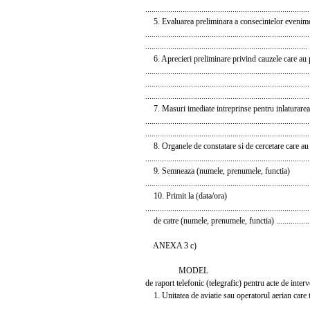
...............................................................................
5. Evaluarea preliminara a consecintelor evenim
...............................................................................
..............................................................................
6. Aprecieri preliminare privind cauzele care au 
...............................................................................
...............................................................................
...............................................................................
7. Masuri imediate intreprinse pentru inlaturarea
...............................................................................
...............................................................................
8. Organele de constatare si de cercetare care au in
...............................................................................
9. Semneaza (numele, prenumele, functia)
...............................................................................
10. Primit la (data/ora)
...............................................................................
de catre (numele, prenumele, functia) .....................
ANEXA 3 c)
MODEL
de raport telefonic (telegrafic) pentru acte de interve
1. Unitatea de aviatie sau operatorul aerian care t
...............................................................................