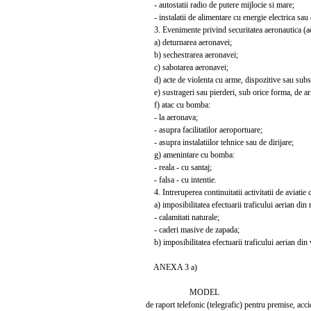
- autostatii radio de putere mijlocie si mare;
- instalatii de alimentare cu energie electrica sau 
3. Evenimente privind securitatea aeronautica (acte 
a) deturnarea aeronavei;
b) sechestrarea aeronavei;
c) sabotarea aeronavei;
d) acte de violenta cu arme, dispozitive sau subst
e) sustrageri sau pierderi, sub orice forma, de a
f) atac cu bomba:
- la aeronava;
- asupra facilitatilor aeroportuare;
- asupra instalatiilor tehnice sau de dirijare;
g) amenintare cu bomba:
- reala - cu santaj;
- falsa - cu intentie.
4. Intreruperea continuitatii activitatii de aviatie c
a) imposibilitatea efectuarii traficului aerian din 
- calamitati naturale;
- caderi masive de zapada;
b) imposibilitatea efectuarii traficului aerian din 
ANEXA 3 a)
MODEL
de raport telefonic (telegrafic) pentru premise, acci