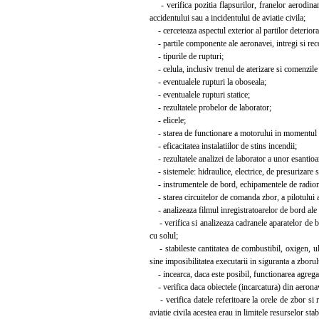
- verifica pozitia flapsurilor, franelor aerodinam
accidentului sau a incidentului de aviatie civila;
- cerceteaza aspectul exterior al partilor deteriora
- partile componente ale aeronavei, intregi si reco
- tipurile de rupturi;
- celula, inclusiv trenul de aterizare si comenzile
- eventualele rupturi la oboseala;
- eventualele rupturi statice;
- rezultatele probelor de laborator;
- elicele;
- starea de functionare a motorului in momentul pr
- eficacitatea instalatiilor de stins incendii;
- rezultatele analizei de laborator a unor esantioa
- sistemele: hidraulice, electrice, de presurizare si
- instrumentele de bord, echipamentele de radion
- starea circuitelor de comanda zbor, a pilotului a
- analizeaza filmul inregistratoarelor de bord ale a
- verifica si analizeaza cadranele aparatelor de bo
cu solul;
- stabileste cantitatea de combustibil, oxigen, ulei
sine imposibilitatea executarii in siguranta a zborul
- incearca, daca este posibil, functionarea agregatel
- verifica daca obiectele (incarcatura) din aeronav
- verifica datele referitoare la orele de zbor si r
aviatie civila acestea erau in limitele resurselor stab