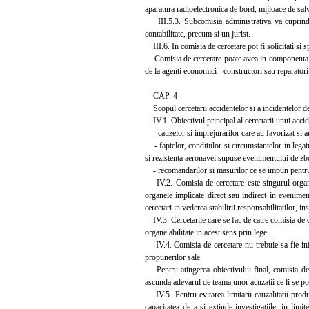
aparatura radioelectronica de bord, mijloace de salv
III.5.3. Subcomisia administrativa va cuprinde sp
contabilitate, precum si un jurist.
III.6. In comisia de cercetare pot fi solicitati si sp
Comisia de cercetare poate avea in componenta sa, d
de la agenti economici - constructori sau reparatori
CAP. 4
Scopul cercetarii accidentelor si a incidentelor de 
IV.1. Obiectivul principal al cercetarii unui acciden
- cauzelor si imprejurarilor care au favorizat si au
- faptelor, conditiilor si circumstantelor in lega
si rezistenta aeronavei supuse evenimentului de zb
- recomandarilor si masurilor ce se impun pentru 
IV.2. Comisia de cercetare este singurul organ te
organele implicate direct sau indirect in eveniment
cercetari in vederea stabilirii responsabilitatilor, 
IV.3. Cercetarile care se fac de catre comisia de cer
organe abilitate in acest sens prin lege.
IV.4. Comisia de cercetare nu trebuie sa fie influ
propunerilor sale.
Pentru atingerea obiectivului final, comisia de c
ascunda adevarul de teama unor acuzatii ce li se pot
IV.5. Pentru evitarea limitarii cauzalitatii prod
capacitatea de a-si extinde investigatiile, in limit