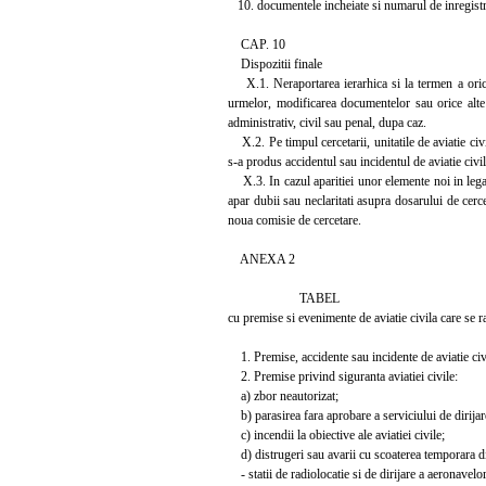
10. documentele incheiate si numarul de inregistr
CAP. 10
Dispozitii finale
X.1. Neraportarea ierarhica si la termen a oricaru
urmelor, modificarea documentelor sau orice alte ac
administrativ, civil sau penal, dupa caz.
X.2. Pe timpul cercetarii, unitatile de aviatie civi
s-a produs accidentul sau incidentul de aviatie civil
X.3. In cazul aparitiei unor elemente noi in legatu
apar dubii sau neclaritati asupra dosarului de cer
noua comisie de cercetare.
ANEXA 2
TABEL
cu premise si evenimente de aviatie civila care se r
1. Premise, accidente sau incidente de aviatie civi
2. Premise privind siguranta aviatiei civile:
a) zbor neautorizat;
b) parasirea fara aprobare a serviciului de dirijar
c) incendii la obiective ale aviatiei civile;
d) distrugeri sau avarii cu scoaterea temporara di
- statii de radiolocatie si de dirijare a aeronavelor