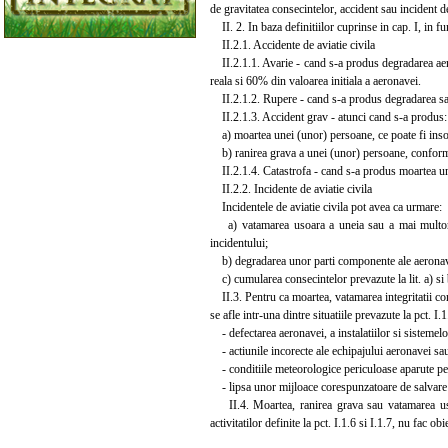
de gravitatea consecintelor, accident sau incident de
II. 2. In baza definitiilor cuprinse in cap. I, in fun
II.2.1. Accidente de aviatie civila
II.2.1.1. Avarie - cand s-a produs degradarea aero
reala si 60% din valoarea initiala a aeronavei.
II.2.1.2. Rupere - cand s-a produs degradarea sau d
II.2.1.3. Accident grav - atunci cand s-a produs:
a) moartea unei (unor) persoane, ce poate fi inso
b) ranirea grava a unei (unor) persoane, conform de
II.2.1.4. Catastrofa - cand s-a produs moartea une
II.2.2. Incidente de aviatie civila
Incidentele de aviatie civila pot avea ca urmare:
a) vatamarea usoara a uneia sau a mai multor 
incidentului;
b) degradarea unor parti componente ale aeronavei
c) cumularea consecintelor prevazute la lit. a) si 
II.3. Pentru ca moartea, vatamarea integritatii corp
se afle intr-una dintre situatiile prevazute la pct. 
- defectarea aeronavei, a instalatiilor si sistemelor
- actiunile incorecte ale echipajului aeronavei sau 
- conditiile meteorologice periculoase aparute pe
- lipsa unor mijloace corespunzatoare de salvare s
II.4. Moartea, ranirea grava sau vatamarea uso
activitatilor definite la pct. I.1.6 si I.1.7, nu fac ob