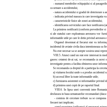
- numarul membrilor echipajului si al pasagerilor, 
ca urmare a accidentului;
- natura accidentului si gradul de deteriorare a a
- indicatia privind masura in care investigatia va f
- caracteristicile fizice ale zonei accidentului;
- identificarea serviciului care face notificarea (au
La primirea notificarii (conform prevederilor si pr
si ale statului care exploateaza aeronava vor furni
informatiile utile pe care le detin privind aeronava
Organul desemnat al fiecarui stat va informa, de
incidentul de aviatie civila daca intentioneaza sa fie
Nu este necesar sa se astepte sosirea unui reprezen
VIII.5. Atunci cand un stat este interesat in mod d
gasesc cetateni de-ai sai, se recomanda ca acest st
investigatie pentru a facilita obtinerea unor informa
Se recomanda ca dreptul de a participa la cercetare
a) vizitarea locului unde s-a produs accidentul sa
b) accesul liber la toate informatiile utile;
c) furnizarea asistentei si informatiilor privind id
d) primirea unei copii de pe raportul final.
VIII.6. In lipsa unei conventii intre Romania si 
desfasura in baza urmatoarelor recomandari (daca s
- comisia de cercetare trebuie sa se compuna din 
fiecarei tari implicate;
- statul proprietar (utilizator) al aeronavei asigur