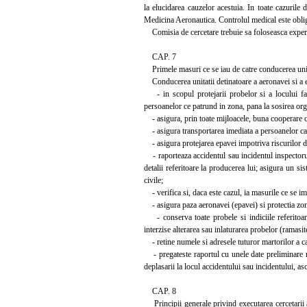
la elucidarea cauzelor acestuia. In toate cazurile
Medicina Aeronautica. Controlul medical este obliga
Comisia de cercetare trebuie sa foloseasca expertize 
CAP. 7
Primele masuri ce se iau de catre conducerea unitat
Conducerea unitatii detinatoare a aeronavei si a ec
- in scopul protejarii probelor si a locului fap
persoanelor ce patrund in zona, pana la sosirea org
- asigura, prin toate mijloacele, buna cooperare cu 
- asigura transportarea imediata a persoanelor care
- asigura protejarea epavei impotriva riscurilor de
- raporteaza accidentul sau incidentul inspectoru
detalii referitoare la producerea lui; asigura un si
civile;
- verifica si, daca este cazul, ia masurile ce se im
- asigura paza aeronavei (epavei) si protectia zon
- conserva toate probele si indiciile referitoare
interzise alterarea sau inlaturarea probelor (ramasit
- retine numele si adresele tuturor martorilor a car
- pregateste raportul cu unele date preliminare ref
deplasarii la locul accidentului sau incidentului, asc
CAP. 8
Principii generale privind executarea cercetarii ac