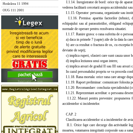
I.1.14. Inregistrator de bord: orice tip de aparat 
Hotărârea 11 1994
vederea facilitarii cercetarii asupra accidentului sau
OUG 111 2001
I.1.15. Operator: persoana, organizatie sau institu
I.1.16. Premisa: aparitia factorilor (tehnici, de
echipajului sau al parasutistilor, obligand echipa
normale de operare pentru rezolvarea situatiei.
I.1.17. Ranire grava: o rana suferita de o persoan
a) daca in primele 7 (sapte) zile de la data la care
b) are ca rezultat o fractura de os, cu exceptia fr
deviatie de sept);
c) implica ruperi, sfasieri care sunt cauza unor h
d) implica leziunea unui organ intern;
e) implica arsuri de gradul II sau III sau arsuri 
In cazul personalului propriu se va proceda conf
I.1.18. Rana mortala: orice rana care atrage dupa 
I.1.19. Raport preliminar: comunicare folosita pent
I.1.20. Recomandare: concluzia specialistului (cons
I.1.21. Reprezentant acreditat: o persoana desemnata
I.1.22. Masuri pentru prevenire: propunerea formu
accidentelor si incidentelor.
CAP. 2
Clasificarea accidentelor si a incidentelor de aviat
II.1. Orice fapt care decurge din activitatile legat
moartea, vatamarea integritatii corporale sau a san