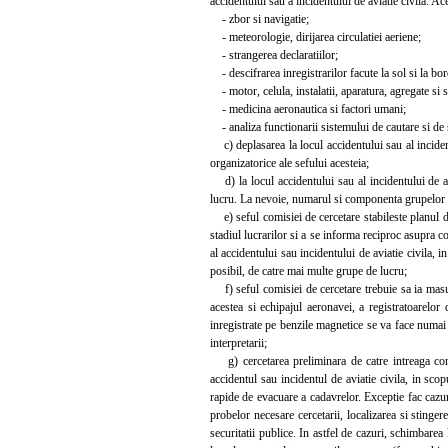
accidentului sau a incidentului de aviatie civila. Ac
- zbor si navigatie;
- meteorologie, dirijarea circulatiei aeriene;
- strangerea declaratiilor;
- descifrarea inregistrarilor facute la sol si la bor
- motor, celula, instalatii, aparatura, agregate si 
- medicina aeronautica si factori umani;
- analiza functionarii sistemului de cautare si de 
c) deplasarea la locul accidentului sau al incidentu
organizatorice ale sefului acesteia;
d) la locul accidentului sau al incidentului de avi
lucru. La nevoie, numarul si componenta grupelor de 
e) seful comisiei de cercetare stabileste planul de
stadiul lucrarilor si a se informa reciproc asupra c
al accidentului sau incidentului de aviatie civila, i
posibil, de catre mai multe grupe de lucru;
f) seful comisiei de cercetare trebuie sa ia masur
acestea si echipajul aeronavei, a registratoarelor
inregistrate pe benzile magnetice se va face numai 
interpretarii;
g) cercetarea preliminara de catre intreaga comis
accidentul sau incidentul de aviatie civila, in scop
rapide de evacuare a cadavrelor. Exceptie fac cazur
probelor necesare cercetarii, localizarea si stingere
securitatii publice. In astfel de cazuri, schimbarea