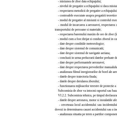
- misiunea de zbor data echipajului;
- nivelul de pregatire a echipajului si daca misiun
- respectarea metodicii de pregatire a echipajului, i
- controalele executate asupra pregatirii teoretice s
- modul de pregatire al misiunii si controlul execu
- modul de incarcarea a aeronavei, respectarea cent
transportului de persoane si materiale;
- respectarea baremului maxim de ore de zbor (lans
- modul cum a fost dirijat si condus zborul in cauz
- date despre conditiile meteorologice;
- date despre sistemul de comunicatii;
- date despre sistemul de navigatie aeriana;
- concluzii in urma prelucrarii datelor preluate de
- date despre performantele aeronavei;
- date despre respectarea prevederilor manualului
- analizeaza filmul inregistrarilor de bord ale aero
- datele despre traiectoria finala;
- datele despre derularea zborului;
- functionarea mijloacelor terestre de protectie a n
Subcomisia de zbor va intocmi raportul sau bazat 
VI.2.2. Subcomisia tehnica, pe timpul desfasurarii 
- datele despre aeronava, motor si instalatiile afer
- cerceteaza locul accidentului sau incidentului d
dovezi in determinarea cauzei accidentului sau a inc
- analizeaza situatia pe teren a partilor component