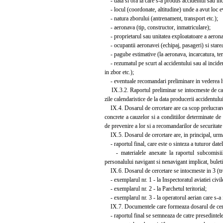
- data si ora la care s-a produs accidentul sau inci
- locul (coordonate, altitudine) unde a avut loc 
- natura zborului (antrenament, transport etc.);
- aeronava (tip, constructor, inmatriculare);
- proprietarul sau unitatea exploatatoare a aerona
- ocupantii aeronavei (echipaj, pasageri) si starea 
- pagube estimative (la aeronava, incarcatura, tert
- rezumatul pe scurt al accidentului sau al incidentu
in zbor etc.);
- eventuale recomandari preliminare in vederea lua
IX.3.2. Raportul preliminar se intocmeste de catre
zile calendaristice de la data producerii accidentului
IX.4. Dosarul de cercetare are ca scop prelucrarea 
concrete a cauzelor si a conditiilor determinate de 
de prevenire a lor si a recomandarilor de securitate
IX.5. Dosarul de cercetare are, in principal, urma
- raportul final, care este o sinteza a tuturor datel
- materialele anexate la raportul subcomisiilor
personalului navigant si nenavigant implicat, buletin
IX.6. Dosarul de cercetare se intocmeste in 3 (trei
- exemplarul nr. 1 - la Inspectoratul aviatiei civil
- exemplarul nr. 2 - la Parchetul teritorial;
- exemplarul nr. 3 - la operatorul aerian care s-a 
IX.7. Documentele care formeaza dosarul de cerc
- raportul final se semneaza de catre presedintele 