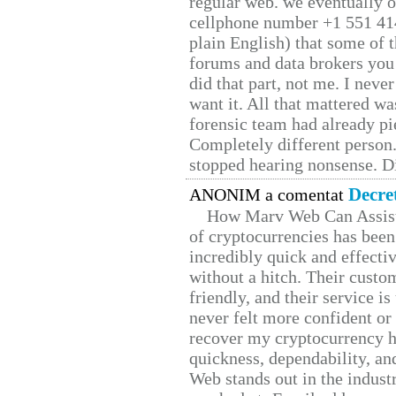
regular web. we eventually 
cellphone number +1 551 41
plain English) that some of t
forums and data brokers you 
did that part, not me. I neve
want it. All that mattered w
forensic team had already pie
Completely different person
stopped hearing nonsense. Di
Decre
ANONIM a comentat
How Marv Web Can Assist
of cryptocurrencies has be
incredibly quick and effecti
without a hitch. Their custo
friendly, and their service i
never felt more confident or
recover my cryptocurrency h
quickness, dependability, an
Web stands out in the indus