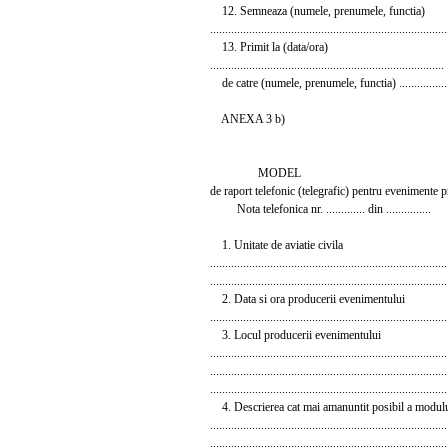
12. Semneaza (numele, prenumele, functia)
...............................................................................
13. Primit la (data/ora)
..............................................................................
de catre (numele, prenumele, functia) .....................
ANEXA 3 b)
MODEL
de raport telefonic (telegrafic) pentru evenimente pri
Nota telefonica nr. ............. din ...............
1. Unitate de aviatie civila
...............................................................................
...............................................................................
2. Data si ora producerii evenimentului
...............................................................................
3. Locul producerii evenimentului
...............................................................................
...............................................................................
...............................................................................
4. Descrierea cat mai amanuntit posibil a modulu
...............................................................................
...............................................................................