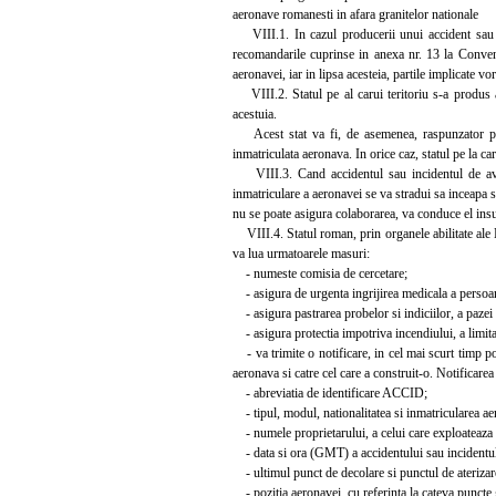
aeronave romanesti in afara granitelor nationale
VIII.1. In cazul producerii unui accident sau inc
recomandarile cuprinse in anexa nr. 13 la Conventi
aeronavei, iar in lipsa acesteia, partile implicate 
VIII.2. Statul pe al carui teritoriu s-a produs ac
acestuia.
Acest stat va fi, de asemenea, raspunzator pentr
inmatriculata aeronava. In orice caz, statul pe la car
VIII.3. Cand accidentul sau incidentul de aviati
inmatriculare a aeronavei se va stradui sa inceapa si
nu se poate asigura colaborarea, va conduce el insu
VIII.4. Statul roman, prin organele abilitate ale M
va lua urmatoarele masuri:
- numeste comisia de cercetare;
- asigura de urgenta ingrijirea medicala a persoane
- asigura pastrarea probelor si indiciilor, a pazei 
- asigura protectia impotriva incendiului, a limitari
- va trimite o notificare, in cel mai scurt timp pos
aeronava si catre cel care a construit-o. Notificare
- abreviatia de identificare ACCID;
- tipul, modul, nationalitatea si inmatricularea ae
- numele proprietarului, a celui care exploateaza ae
- data si ora (GMT) a accidentului sau incidentul
- ultimul punct de decolare si punctul de aterizar
- pozitia aeronavei, cu referinta la cateva puncte g