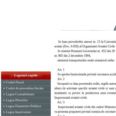
In baza prevederilor anexei nr. 13 la Conventia d
aviatie (Doc. 6.920) al Organizatiei Aviatiei Civile 
In temeiul Hotararii Guvernului nr. 452 din 29 iu
nr. 865 din 2 decembrie 1994,
ministrul transporturilor emite urmatorul ordin:
Art. 1
Se aproba Instructiunile privind cercetarea accident
Legaturi rapide
Art. 2
Codul Fiscal
Incepand cu data prezentului ordin, regiile autonome
Codul de procedura fiscala
obiect de activitate specific aviatiei civile si su
instiintarii cu privire la producerea unui evenim
Legea Contabilitatii
Inspectoratul aviatiei civile.
Legea Pensiilor
Art. 3
Legea Finantelor Publice
Inspectoratul aviatiei civile din cadrul Ministerul
va prezenta propuneri privind comisia de cercetare 
Legea Insolventei