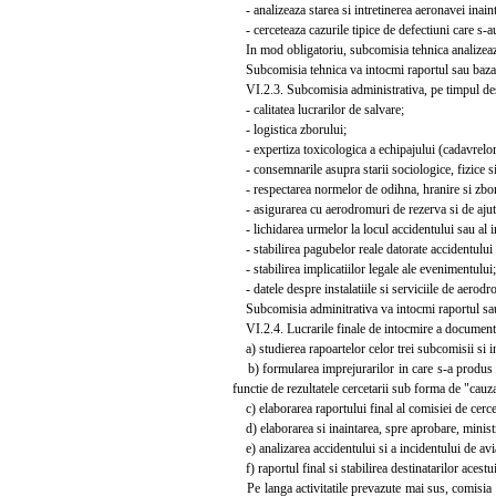
- analizeaza starea si intretinerea aeronavei inain
- cerceteaza cazurile tipice de defectiuni care s-a
In mod obligatoriu, subcomisia tehnica analizeaza
Subcomisia tehnica va intocmi raportul sau bazat p
VI.2.3. Subcomisia administrativa, pe timpul desfas
- calitatea lucrarilor de salvare;
- logistica zborului;
- expertiza toxicologica a echipajului (cadavrelor
- consemnarile asupra starii sociologice, fizice si
- respectarea normelor de odihna, hranire si zbo
- asigurarea cu aerodromuri de rezerva si de ajut
- lichidarea urmelor la locul accidentului sau al in
- stabilirea pagubelor reale datorate accidentului s
- stabilirea implicatiilor legale ale evenimentului;
- datele despre instalatiile si serviciile de aerodr
Subcomisia adminitrativa va intocmi raportul sau b
VI.2.4. Lucrarile finale de intocmire a documentelor
a) studierea rapoartelor celor trei subcomisii si i
b) formularea imprejurarilor in care s-a produs ac
functie de rezultatele cercetarii sub forma de "cau
c) elaborarea raportului final al comisiei de cercet
d) elaborarea si inaintarea, spre aprobare, ministr
e) analizarea accidentului si a incidentului de aviat
f) raportul final si stabilirea destinatarilor acestu
Pe langa activitatile prevazute mai sus, comisia de 