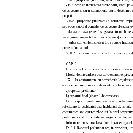
- in functie de intelegerea dintre parti, statul pe a
de cercetare ai carui componenti vor fi desemnati 
proprii;
- statul proprietar (utilizator) al aeronavei impl
sau observatori ai comisiei de cercetare si/sau sa e
- daca aeronava (epava) se gaseste in totalitate sau
va asigura transportul aeronavei (epavei) intr-un lo
- orice conventie incheiata intre statele implicate 
prezentului capitol.
VIII.7. Cercetarea evenimentelor de aviatie produs
CAP. 9
Documentele ce se intocmesc in urma cercetarii.
Modul de intocmire a acestor documente, precum si 
IX.1. In conformitate cu prevederile legislatiei r
accident sau unui incident de aviatie civila se fac
a) raportul preliminar;
b) raportul final (dosarul de cercetare).
IX.2. Raportul preliminar are ca scop informarea p
referitoare la accidentul sau incidentul de aviatie 
continuarea sau oprirea zborului la tipul respectiv
preliminara a altor institutii sau organisme despre 
Informarea mass media se face de catre organele abi
IX.3.1. Raportul preliminar are, in principiu, urm