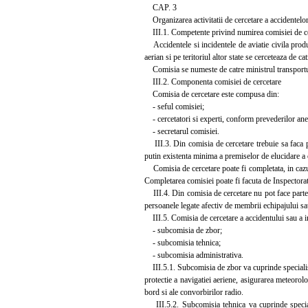
CAP. 3
Organizarea activitatii de cercetare a accidentelor 
III.1. Competente privind numirea comisiei de c
Accidentele si incidentele de aviatie civila produ
aerian si pe teritoriul altor state se cerceteaza de c
Comisia se numeste de catre ministrul transporturil
III.2. Componenta comisiei de cercetare
Comisia de cercetare este compusa din:
- seful comisiei;
- cercetatori si experti, conform prevederilor ane
- secretarul comisiei.
III.3. Din comisia de cercetare trebuie sa faca pa
putin existenta minima a premiselor de elucidare a c
Comisia de cercetare poate fi completata, in cazul i
Completarea comisiei poate fi facuta de Inspectoratu
III.4. Din comisia de cercetare nu pot face parte p
persoanele legate afectiv de membrii echipajului sa
III.5. Comisia de cercetare a accidentului sau a i
- subcomisia de zbor;
- subcomisia tehnica;
- subcomisia administrativa.
III.5.1. Subcomisia de zbor va cuprinde specialisti
protectie a navigatiei aeriene, asigurarea meteorolo
bord si ale convorbirilor radio.
III.5.2. Subcomisia tehnica va cuprinde specialist