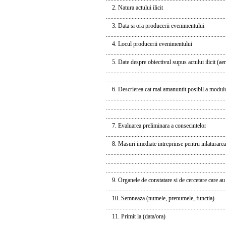
2. Natura actului ilicit
...............................................................................
3. Data si ora producerii evenimentului
...............................................................................
4. Locul producerii evenimentului
...............................................................................
5. Date despre obiectivul supus actului ilicit (aero
...............................................................................
...............................................................................
6. Descrierea cat mai amanuntit posibil a modulu
...............................................................................
...............................................................................
...............................................................................
7. Evaluarea preliminara a consecintelor
...............................................................................
8. Masuri imediate intreprinse pentru inlaturarea
...............................................................................
...............................................................................
...............................................................................
9. Organele de constatare si de cercetare care au i
...............................................................................
10. Semneaza (numele, prenumele, functia)
...............................................................................
11. Primit la (data/ora)
...............................................................................