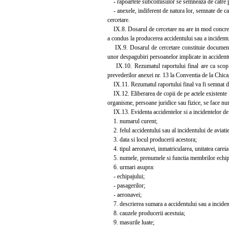
- rapoartele subcomisiilor se semneaza de catre pre
- anexele, indiferent de natura lor, semnate de cat
cercetare.
IX.8. Dosarul de cercetare nu are in mod concret u
a condus la producerea accidentului sau a incidentul
IX.9. Dosarul de cercetare constituie documentul 
unor despagubiri persoanelor implicate in accidentul
IX.10. Rezumatul raportului final are ca scop pre
prevederilor anexei nr. 13 la Conventia de la Chica
IX.11. Rezumatul raportului final va fi semnat de 
IX.12. Eliberarea de copii de pe actele existente la 
organisme, persoane juridice sau fizice, se face num
IX.13. Evidenta accidentelor si a incidentelor de av
1. numarul curent;
2. felul accidentului sau al incidentului de aviatie
3. data si locul producerii acestora;
4. tipul aeronavei, inmatricularea, unitatea careia 
5. numele, prenumele si functia membrilor echip
6. urmari asupra:
- echipajului;
- pasagerilor;
- aeronavei;
7. descrierea sumara a accidentului sau a incidentu
8. cauzele producerii acestuia;
9. masurile luate;