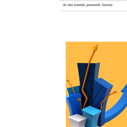
de catre (numele, prenumele, functia)
...............................................................................