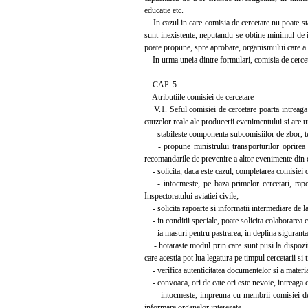
educatie etc.
In cazul in care comisia de cercetare nu poate stab
sunt inexistente, neputandu-se obtine minimul de in
poate propune, spre aprobare, organismului care a 
In urma uneia dintre formulari, comisia de cercetare
CAP. 5
Atributiile comisiei de cercetare
V.1. Seful comisiei de cercetare poarta intreaga r
cauzelor reale ale producerii evenimentului si are u
- stabileste componenta subcomisiilor de zbor, teh
- propune ministrului transporturilor oprirea ac
recomandarile de prevenire a altor evenimente din 
- solicita, daca este cazul, completarea comisiei de 
- intocmeste, pe baza primelor cercetari, raportu
Inspectoratului aviatiei civile;
- solicita rapoarte si informatii intermediare de l
- in conditii speciale, poate solicita colaborarea cu
- ia masuri pentru pastrarea, in deplina siguranta,
- hotaraste modul prin care sunt pusi la dispoziti
care acestia pot lua legatura pe timpul cercetarii si 
- verifica autenticitatea documentelor si a materia
- convoaca, ori de cate ori este nevoie, intreaga co
- intocmeste, impreuna cu membrii comisiei de cer
informare organelor interesate.