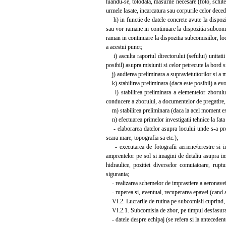
luandu-se, totodata, masurile necesare (foto, schite,
urmele lasate, incarcatura sau corpurile celor deced
h) in functie de datele concrete avute la dispoziti
sau vor ramane in continuare la dispozitia subcomi
raman in continuare la dispozitia subcomisiilor, loc
a acestui punct;
i) asculta raportul directorului (sefului) unitatii
posibil) asupra misiunii si celor petrecute la bord s
j) audierea preliminara a supravietuitorilor si a m
k) stabilirea preliminara (daca este posibil) a evol
l) stabilirea preliminara a elementelor zborului 
conducere a zborului, a documentelor de pregatire, 
m) stabilirea preliminara (daca la acel moment exi
n) efectuarea primelor investigatii tehnice la fata 
- elaborarea datelor asupra locului unde s-a produs
scara mare, topografia sa etc.);
- executarea de fotografii aeriene/terestre si inr
amprentelor pe sol si imagini de detaliu asupra ins
hidraulice, pozitiei diverselor comutatoare, rupt
siguranta;
- realizarea schemelor de imprastiere a aeronavei si
- ruperea si, eventual, recuperarea epavei (cand acc
VI.2. Lucrarile de rutina pe subcomisii cuprind, in
VI.2.1. Subcomisia de zbor, pe timpul desfasurarii 
- datele despre echipaj (se refera si la antecedent