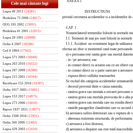
ANEXA 1
Cele mai căutate legi
INSTRUCTIUNI
Legea 40 2011
(24581)
privind cercetarea accidentelor si a incidentelor de a
Hotărârea 73 2006
(24017)
OUG 195 2002
(23691)
CAP. 1
Hotărârea 41 2001
(22815)
Nomenclatorul termenilor folositi in normele int
Legea 28 1991
(20908)
I.1. Termenii de mai jos sunt folositi in normele i
I.1.1. Accident: un eveniment legat de utilizarea 
Ordin 4 2007
(18296)
efectua un zbor si momentul cand toate persoanele s
Cod 0 1864
(17562)
a) o persoana este ranita grav sau mortal datorita 
Legea 571 2003
(16940)
- in / pe aeronava; sau
Legea 263 2010
(16552)
- in contact direct cu aceasta sau cu un obiect car
- in contact direct cu o parte oarecare a aeronavei
Legea 287 2009
(16390)
- expusa direct suflului reactoarelor.
Legea 215 2001
(16344)
Se exclud din categoria accidentelor urmatoarele
Rectificare 155 2016
(16307)
- decesul provenit dintr-o cauza naturala;
Ordin 1917 2005
(15001)
- ranirea grava sau mortala a oricarei persoane care
Legea 153 2017
(14975)
- ranirea grava sau mortala provocata de o alta p
- ranirea grava sau mortala care nu rezulta direct 
Legea 273 2006
(14410)
- ranirile pasagerilor clandestini care se ascund i
Raport 1937 2021
(13877)
b) aeronava sufera deteriorari sau o ruptura de st
Ordin 1508 2016
(12951)
- altereaza rezistenta structurala, de performanta s
Ordin 560 2006
(12462)
c) aeronava a fost distrusa;
d) aeronava a disparut sau este total inaccesibila (
Legea 429 2003
(12410)