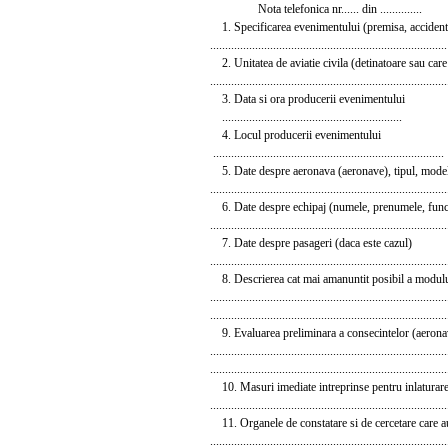
Nota telefonica nr...... din ..............
1. Specificarea evenimentului (premisa, accident sau
...............................................................................
2. Unitatea de aviatie civila (detinatoare sau care
...............................................................................
3. Data si ora producerii evenimentului
............................................................
4. Locul producerii evenimentului
.............................................................................
5. Date despre aeronava (aeronave), tipul, modelul, nationa
...............................................................................
6. Date despre echipaj (numele, prenumele, funct
...............................................................................
7. Date despre pasageri (daca este cazul)
...............................................................................
8. Descrierea cat mai amanuntit posibil a modulu
...............................................................................
...............................................................................
9. Evaluarea preliminara a consecintelor (aeronav
...............................................................................
...............................................................................
10. Masuri imediate intreprinse pentru inlaturare
...............................................................................
11. Organele de constatare si de cercetare care au i
...............................................................................