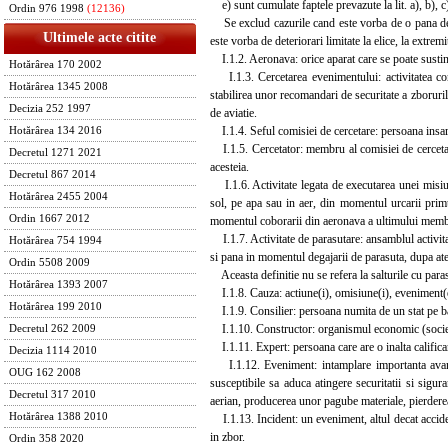
e) sunt cumulate faptele prevazute la lit. a), b), c)
Ordin 976 1998
(12136)
Se exclud cazurile cand este vorba de o pana de m
Ultimele acte citite
este vorba de deteriorari limitate la elice, la extremi
I.1.2. Aeronava: orice aparat care se poate sustine 
Hotărârea 170 2002
I.1.3. Cercetarea evenimentului: activitatea conc
Hotărârea 1345 2008
stabilirea unor recomandari de securitate a zboruril
Decizia 252 1997
de aviatie.
I.1.4. Seful comisiei de cercetare: persoana insarci
Hotărârea 134 2016
I.1.5. Cercetator: membru al comisiei de cercetare
Decretul 1271 2021
acesteia.
Decretul 867 2014
I.1.6. Activitate legata de executarea unei misiuni
Hotărârea 2455 2004
sol, pe apa sau in aer, din momentul urcarii prim
Ordin 1667 2012
momentul coborarii din aeronava a ultimului membru
I.1.7. Activitate de parasutare: ansamblul activita
Hotărârea 754 1994
si pana in momentul degajarii de parasuta, dupa ate
Ordin 5508 2009
Aceasta definitie nu se refera la salturile cu paras
Hotărârea 1393 2007
I.1.8. Cauza: actiune(i), omisiune(i), eveniment(e)
Hotărârea 199 2010
I.1.9. Consilier: persoana numita de un stat pe baza
I.1.10. Constructor: organismul economic (societat
Decretul 262 2009
I.1.11. Expert: persoana care are o inalta califica
Decizia 1114 2010
I.1.12. Eveniment: intamplare importanta avand 
OUG 162 2008
susceptibile sa aduca atingere securitatii si sigur
Decretul 317 2010
aerian, producerea unor pagube materiale, pierderea
Hotărârea 1388 2010
I.1.13. Incident: un eveniment, altul decat accident
in zbor.
Ordin 358 2020