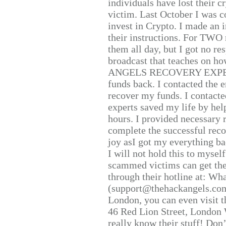
individuals have lost their c
victim. Last October I was 
invest in Crypto. I made an i
their instructions. For TWO 
them all day, but I got no re
broadcast that teaches on h
ANGELS RECOVERY EXPERT. H
funds back. I contacted the 
recover my funds. I contact
experts saved my life by hel
hours. I provided necessary 
complete the successful reco
joy asI got my everything bac
I will not hold this to myself
scammed victims can get the
through their hotline at: W
(support@thehackangels.com
London, you can even visit th
46 Red Lion Street, London
really know their stuff! Don’