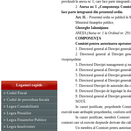
prevăzută în anexa nr. 1, care face parte integrantă
2.
Anexa nr. 1 „Componenţa Comisiei 
face parte integrantă din prezentul ordin.
Art. II.
- Prezentul ordin se publică în
Ministrul finanţelor publice,
Gheo
rghe Ialomiţianu
ANEXA (Anexa nr. 1 la Ordinul nr. 291
COMPONENŢA
Comisiei pentru autorizarea operator
1. Directorul general al Direcţiei genera
2. Directorul general al Direcţiei ge
vicepreşedinte
3. Directorul Direcţiei management şi mo
4. Directorul general al Direcţiei genera
5. Directorul general al Direcţiei gener
6. Directorul general al Direcţiei genera
Legaturi rapide
7. Di
rectorul Direcţiei de autorizări din
8. Directorul Direcţiei de legislaţie în 
Codul Fiscal
9. Directorul general al Direcţiei genera
Codul de procedura fiscala
NOTĂ:
Legea Contabilitatii
In cazuri justificate, preşedintele Comi
exercită toate atribuţiile preşedintelui, conform ord
Legea Pensiilor
In cazuri justificate, membrii Comisie
Legea Finantelor Publice
comisiei care să exercite drepturile derivat
e din ca
Legea Insolventei
Un membru al Comisiei pentru autorizare