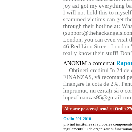
joy asI got my everything bac
I will not hold this to myself
scammed victims can get the
through their hotline at: W
(support@thehackangels.com
London, you can even visit th
46 Red Lion Street, London
really know their stuff! Don’
Rapor
ANONIM a comentat
Obțineți creditul în 24 d
FINANZAS, vă recomand pent
finanțare la cota de 2%. Pent
împrumut, nu ezitați să o con
lopezfinanzas95@gmail.co
Alte acte pe aceeaşi temă cu Ordin 27
Ordin 291 2010
privind instituirea si aprobarea componente
regulamentului de organizare si functionare