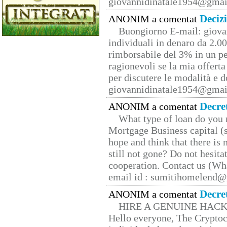
giovannidinatale1954@­gmai
Deciz
ANONIM a comentat
Buongiorno E-mail: giova
individuali in denaro da 2.00
rimborsabile del 3% in un pe
ragionevoli se la mia offerta
per discutere le modalità e 
giovannidinatale1954@­gmai
Decre
ANONIM a comentat
What type of loan do you 
Mortgage Business capital (s
hope and think that there is
still not gone? Do not hesita
cooperation. Contact us (W
email id : sumitihomelend
Decre
ANONIM a comentat
HIRE A GENUINE HAC
Hello everyone, The Cryptocu