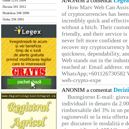
Legea
ANONIM a comentat
Ordin 1255 2004
How Marv Web Can Assist
Decizia 501 2012
of cryptocurrencies has be
Hotărârea 348 2006
incredibly quick and effecti
Ordin 336 2001
without a hitch. Their custo
friendly, and their service i
never felt more confident or
recover my cryptocurrency h
quickness, dependability, an
Web stands out in the indus
reached at: Email address:
WhatsApp;+601126730582 W
web-crypto-expe
Deciz
ANONIM a comentat
Buongiorno E-mail: giova
individuali in denaro da 2.00
rimborsabile del 3% in un pe
ragionevoli se la mia offerta
per discutere le modalità e 