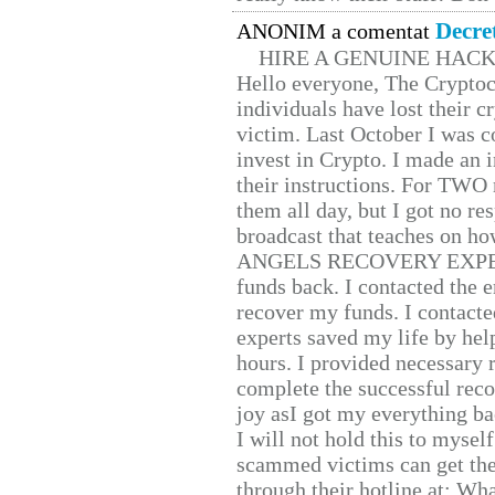
Decre
ANONIM a comentat
HIRE A GENUINE HAC
Hello everyone, The Cryptocu
individuals have lost their c
victim. Last October I was 
invest in Crypto. I made an i
their instructions. For TWO 
them all day, but I got no re
broadcast that teaches on h
ANGELS RECOVERY EXPERT. H
funds back. I contacted the 
recover my funds. I contact
experts saved my life by hel
hours. I provided necessary 
complete the successful reco
joy asI got my everything bac
I will not hold this to myself
scammed victims can get the
through their hotline at: W