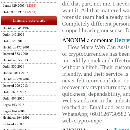
did that part, not me. I neve
Legea 429 2003
(12398)
want it. All that mattered w
Ordin 976 1998
(12133)
forensic team had already pie
Ultimele acte citite
Completely different person
Hotărârea 541 1997
stopped hearing nonsense. Di
Ordin 140 2003
Decre
ANONIM a comentat
Ordin 123 2010
How Marv Web Can Assist
Hotărârea 472 2001
of cryptocurrencies has be
Decretul 583 2000
incredibly quick and effecti
Hotărârea 55 2013
without a hitch. Their custo
Ordin 530 2004
friendly, and their service i
Decizia 1061 2007
never felt more confident or
Hotărârea 770 2004
recover my cryptocurrency h
Decretul 299 2013
Ordin 1603 2002
quickness, dependability, an
Ordin 407 2005
Web stands out in the indus
Legea 163 2015
reached at: Email address:
Legea 164 2006
WhatsApp;+601126730582 W
Hotărârea 104 1991
web-crypto-expe
Protocol - 2007