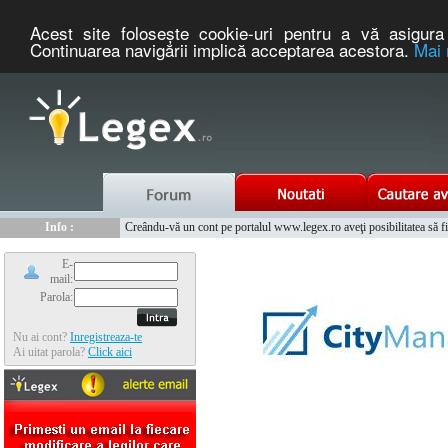
Acest site foloseşte cookie-uri pentru a vă asigura 
Continuarea navigării implică acceptarea acestora.
Mai 
Nou :
Legex.ro - portal de legislatie romaneasca. Un serviciu oferit g
Info :
Creându-vă un cont pe portalul www.legex.ro aveţi posibilitatea să fiţi
Info :
www.tntauto.ro - Managementul Integrat al Parcului Auto
E-
mail:
Parola:
Nu ai cont?
Inregistreaza-te
Ai uitat parola?
Click aici