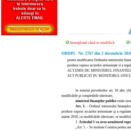
Anunţă-mă când se modifică
ORDIN Nr. 2767 din 2 decembrie 201
pentru modificarea Ordinului ministrului finan
produse supuse accizelor armonizate si a regul
ACT EMIS DE: MINISTERUL FINANTEL
ACT PUBLICAT IN: MONITORUL OFICIAL 
In temeiul prevederilor art. 10 alin. (
modificările şi completăr
ile ulterioare,
ministrul finanţelor publice
emite urm
Art. I.
- Ordinul ministrului finanţelo
produse supuse accizelor armonizate şi a regulame
martie 2010, cu modificările ulterioare, se modifi
1.
Articolul 1 va avea următorul cupr
„Art. 1. - Se
instituie Comisia pentru a