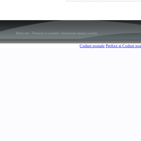
Harta site
|
Termeni si conditii
|
Informatii despre cookie
Coduri postale
Prefixe si Coduri po