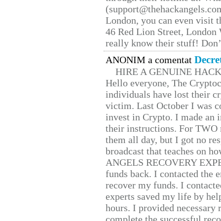
(support@thehackangels.com
London, you can even visit th
46 Red Lion Street, London
really know their stuff! Don’
Decre
ANONIM a comentat
HIRE A GENUINE HAC
Hello everyone, The Cryptocu
individuals have lost their c
victim. Last October I was 
invest in Crypto. I made an i
their instructions. For TWO 
them all day, but I got no re
broadcast that teaches on h
ANGELS RECOVERY EXPERT. H
funds back. I contacted the 
recover my funds. I contact
experts saved my life by hel
hours. I provided necessary 
complete the successful reco