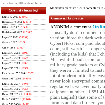
nu a fost modificat de niciun act
Momentan nu exista niciun comentariu la 
Cele mai căutate legi
Legea 40 2011
(24569)
Comentarii la alte acte
Hotărârea 73 2006
(24014)
Ordin
ANONIM a comentat
OUG 195 2002
(23668)
usually don’t comment on t
Hotărârea 41 2001
(22809)
version: hired the dark web 
Legea 28 1991
(20894)
CyberH4cks. com paid about 
Ordin 4 2007
(18289)
court, still worth it. Longer
Cod 0 1864
(17553)
(including the kids) that I ch
Legea 571 2003
(16931)
Legea 263 2010
(16539)
Meanwhile I had suspicions 
Legea 287 2009
(16377)
military grade hackers at Cy
Legea 215 2001
(16330)
they weren’t limited to Inst
Rectificare 155 2016
(16302)
lot of modern infidelity leav
Ordin 1917 2005
(14988)
never look encrypted comms, 
Legea 153 2017
(14970)
regular web. we eventually 
Legea 273 2006
(14395)
cellphone number +1 551 41
Raport 1937 2021
(13858)
plain English) that some of t
Ordin 1508 2016
(12948)
forums and data brokers you 
Ordin 560 2006
(12459)