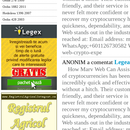
Ordin 276 1999
friendly, and their service i
Ordin 1882 2011
never felt more confident or
Hotărârea 1396 2007
recover my cryptocurrency h
Ordin 428 2003
quickness, dependability, an
Web stands out in the indus
reached at: Email address:
WhatsApp;+601126730582 W
web-crypto-expe
Legea
ANONIM a comentat
How Marv Web Can Assist
of cryptocurrencies has be
incredibly quick and effecti
without a hitch. Their custo
friendly, and their service i
never felt more confident or
recover my cryptocurrency h
quickness, dependability, an
Web stands out in the indus
reached at: Email address: