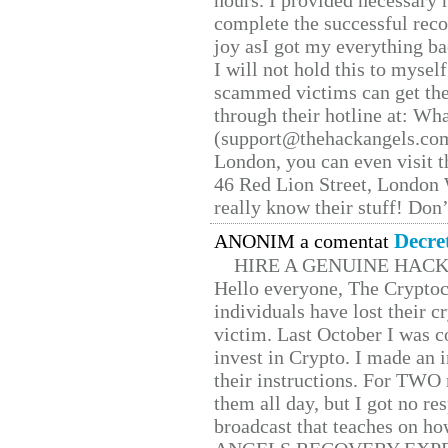
hours. I provided necessary 
complete the successful reco
joy asI got my everything bac
I will not hold this to myself
scammed victims can get the
through their hotline at: W
(support@thehackangels.com
London, you can even visit th
46 Red Lion Street, London
really know their stuff! Don’
Decre
ANONIM a comentat
HIRE A GENUINE HAC
Hello everyone, The Cryptocu
individuals have lost their c
victim. Last October I was 
invest in Crypto. I made an i
their instructions. For TWO 
them all day, but I got no re
broadcast that teaches on h