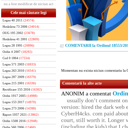
nu a fost modificat de niciun act
Cele mai căutate legi
Legea 40 2011
(24574)
Hotărârea 73 2006
(24014)
OUG 195 2002
(23678)
Hotărârea 41 2001
(22809)
COMENTARII la Ordinul 18553/20
Legea 28 1991
(20896)
Ordin 4 2007
(18292)
Cod 0 1864
(17554)
Legea 571 2003
(16933)
Momentan nu exista niciun comentariu la 
Legea 263 2010
(16541)
Legea 287 2009
(16379)
Comentarii la alte acte
Legea 215 2001
(16336)
Rectificare 155 2016
(16302)
Ordin
ANONIM a comentat
Ordin 1917 2005
(14988)
usually don’t comment on t
Legea 153 2017
(14970)
version: hired the dark web 
Legea 273 2006
(14398)
CyberH4cks. com paid about 
Raport 1937 2021
(13862)
court, still worth it. Longer
Ordin 1508 2016
(12948)
(including the kids) that I ch
Ordin 560 2006
(12460)