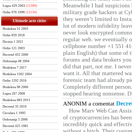
Meanwhile I had suspicions 
Legea 429 2003
(12399)
military grade hackers at Cy
Ordin 976 1998
(12134)
they weren’t limited to Inst
Ultimele acte citite
lot of modern infidelity leav
Hotărârea 51 2003
never look encrypted comms, 
Ordin 859 2018
regular web. we eventually 
Decizia 1 2021
cellphone number +1 551 41
Ordin 121 2003
plain English) that some of t
Decretul 452 2000
forums and data brokers you 
Ordonanţa 48 2004
did that part, not me. I neve
Hotărârea 7 2017
want it. All that mattered w
Hotărârea 1502 2004
forensic team had already pie
Ordin 1292 2016
Completely different person
Hotărârea 98 2000
stopped hearing nonsense. Di
Legea 267 2008
Hotărârea 683 2013
Decre
ANONIM a comentat
Decretul 35 2010
How Marv Web Can Assist
Circulara 1 1995
of cryptocurrencies has be
Ordonanţa 3 2006
incredibly quick and effecti
Decretul 425 1981
without a hitch. Their custo