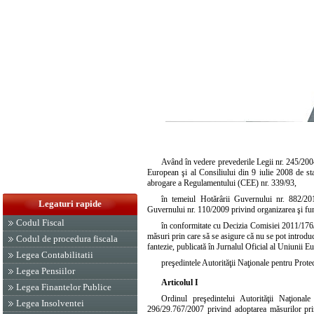
Având în vedere prevederile
Legii nr. 245/20
European şi al Consiliului din 9 iulie 2008 de sta
abrogare a Regulamentului (CEE) nr. 339/93,
în temeiul
Hotărârii Guvernului nr. 882/20
Legaturi rapide
Guvernului nr. 110/2009
privind organizarea şi fu
Codul Fiscal
în conformitate cu Decizia Comisiei 2011/176/
măsuri prin care să se asigure că nu se pot introduce
Codul de procedura fiscala
fantezie, publicată în Jurnalul Oficial al Uniunii E
Legea Contabilitatii
preşedintele Autorităţii Naţionale pentru Prot
Legea Pensiilor
Articolul I
Legea Finantelor Publice
Ordinul preşedintelui Autorităţii Naţional
Legea Insolventei
296/29.767/2007 privind adoptarea măsurilor prin 