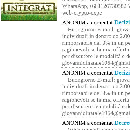
WhatsApp;+601126730582 W
web-crypto-expe
Deciz
ANONIM a comentat
Buongiorno E-mail: giova
individuali in denaro da 2.00
rimborsabile del 3% in un pe
ragionevoli se la mia offerta
per discutere le modalità e 
giovannidinatale1954@­gmai
Deciz
ANONIM a comentat
Buongiorno E-mail: giova
individuali in denaro da 2.00
rimborsabile del 3% in un pe
ragionevoli se la mia offerta
per discutere le modalità e 
giovannidinatale1954@­gmai
Decre
ANONIM a comentat
What type of loan do you 