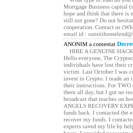
Mortgage Business capital (s
hope and think that there is
still not gone? Do not hesita
cooperation. Contact us (W
email id : sumitihomelend
Decre
ANONIM a comentat
HIRE A GENUINE HAC
Hello everyone, The Cryptocu
individuals have lost their c
victim. Last October I was 
invest in Crypto. I made an i
their instructions. For TWO 
them all day, but I got no re
broadcast that teaches on h
ANGELS RECOVERY EXPERT. H
funds back. I contacted the 
recover my funds. I contact
experts saved my life by hel