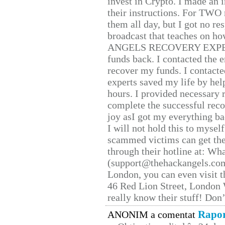
invest in Crypto. I made an i
their instructions. For TWO 
them all day, but I got no re
broadcast that teaches on h
ANGELS RECOVERY EXPERT. H
funds back. I contacted the 
recover my funds. I contact
experts saved my life by hel
hours. I provided necessary 
complete the successful reco
joy asI got my everything bac
I will not hold this to myself
scammed victims can get the
through their hotline at: W
(support@thehackangels.com
London, you can even visit th
46 Red Lion Street, London
really know their stuff! Don’
Rapor
ANONIM a comentat