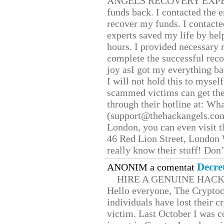
ANGELS RECOVERY EXPERT. H
funds back. I contacted the 
recover my funds. I contact
experts saved my life by hel
hours. I provided necessary 
complete the successful reco
joy asI got my everything bac
I will not hold this to myself
scammed victims can get the
through their hotline at: W
(support@thehackangels.com
London, you can even visit th
46 Red Lion Street, London
really know their stuff! Don’
Decre
ANONIM a comentat
HIRE A GENUINE HAC
Hello everyone, The Cryptocu
individuals have lost their c
victim. Last October I was 