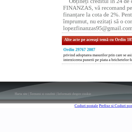
Obțineți creditul în 24 d
FINANZAS, vă recomand pent
finanțare la cota de 2%. Pent
împrumut, nu ezitați să o con
lopezfinanzas95@gmail.co
Alte acte pe aceeaşi temă cu Ordin 18
Ordin 29767 2007
privind adoptarea masurilor prin care se asi
interzicerea punerii pe piata a brichetelor f
Harta site
|
Termeni si conditii
|
Informatii despre cookie
Coduri postale
Prefixe si Coduri po