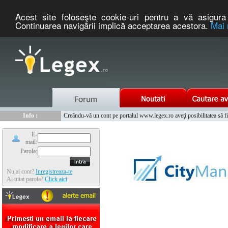
Acest site foloseşte cookie-uri pentru a vă asigura 
Continuarea navigării implică acceptarea acestora.
Mai 
Nou :
Legex.ro - portal de legislatie romaneasca. Un serviciu oferit g
Info :
Creându-vă un cont pe portalul www.legex.ro aveţi posibilitatea să fiţi
Info :
www.tntauto.ro - Managementul Integrat al Parcului Auto
E-
mail:
Parola:
Nu ai cont?
Inregistreaza-te
Ai uitat parola?
Click aici