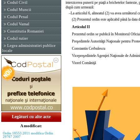
Codul Civil
interzicerea punerii pe piaţă a brichetelor fantezie
după cum urmează:
Codul Muncii
–
La articolul 6,
alineatul (2)
va avea următorul c
Codul Penal
(2) Prezentul ordin este aplicabil până la data
Codul Vamal
Articolul II
Constitutia Romaniei
Prezentul ordin se publică în Monitorul Oficial
Codul rutier
Preşedintele Autorităţii Naţionale pentru Prot
Legea administratiei publice
Constantin Cerbulescu
locale
Vicepreşedintele Agenţiei Naţionale de Adminis
Viorel Comăniţă
Legături cu alte acte
A modificat:
Ordin 18553 2011 modifica Ordin
29767 2007