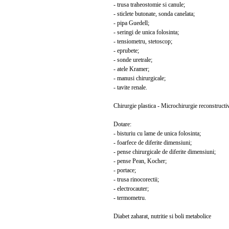
- trusa traheostomie si canule;
- sticlete butonate, sonda canelata;
- pipa Guedell;
- seringi de unica folosinta;
- tensiometru, stetoscop;
- eprubete;
- sonde uretrale;
- atele Kramer;
- manusi chirurgicale;
- tavite renale.
Chirurgie plastica - Microchirurgie reconstructi
Dotare:
- bisturiu cu lame de unica folosinta;
- foarfece de diferite dimensiuni;
- pense chirurgicale de diferite dimensiuni;
- pense Pean, Kocher;
- portace;
- trusa rinocorectii;
- electrocauter;
- termometru.
Diabet zaharat, nutritie si boli metabolice