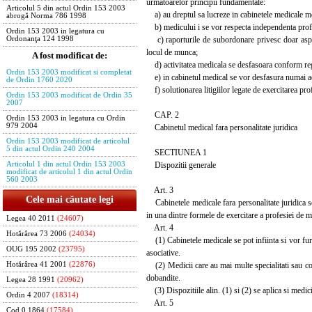
urmatoarelor principii fundamentale:
Articolul 5 din actul Ordin 153 2003
a) au dreptul sa lucreze in cabinetele medicale me
abrogă Norma 786 1998
b) medicului i se vor respecta independenta profes
Ordin 153 2003 in legatura cu
c) raporturile de subordonare privesc doar aspecte
Ordonanţa 124 1998
locul de munca;
A fost modificat de:
d) activitatea medicala se desfasoara conform re
Ordin 153 2003 modificat si completat
e) in cabinetul medical se vor desfasura numai acel
de Ordin 1760 2020
f) solutionarea litigiilor legate de exercitarea pr
Ordin 153 2003 modificat de Ordin 35
2007
CAP. 2
Ordin 153 2003 in legatura cu Ordin
979 2004
Cabinetul medical fara personalitate juridica
Ordin 153 2003 modificat de articolul
5 din actul Ordin 240 2004
SECTIUNEA 1
Dispozitii generale
Articolul 1 din actul Ordin 153 2003
modificat de articolul 1 din actul Ordin
560 2003
Art. 3
Cele mai căutate legi
Cabinetele medicale fara personalitate juridica se vo
in una dintre formele de exercitare a profesiei de m
Legea 40 2011
(24607)
Art. 4
Hotărârea 73 2006
(24034)
(1) Cabinetele medicale se pot infiinta si vor furn
OUG 195 2002
(23795)
asociative.
(2) Medicii care au mai multe specialitati sau com
Hotărârea 41 2001
(22876)
dobandite.
Legea 28 1991
(20962)
(3) Dispozitiile alin. (1) si (2) se aplica si medi
Ordin 4 2007
(18314)
Art. 5
Cod 0 1864
(17584)