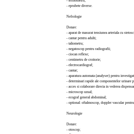
- termometru;
- eprubete diverse.
Nefrologie
Dotare:
- aparat de masurat tensiunea arteriala cu stetosc
- cantar pentru adulti;
- taliometru;
- negatoscop pentru radiografii;
- ciocan reflexe;
- centimetru de croitorie;
- electrocardiograf;
- cantar;
- aparatura automata (analyser) pentru investigat
- determinari rapide ale componentelor urinare pr
- acces si colaborare directa in vederea dispensari
- microscop uzual;
- ecograf general abdominal;
- optional: oftalmoscop, doppler vascular pentru mo
Neurologie
Dotare:
- otoscop;