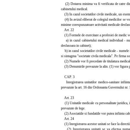
(2) Dotarea minima va fi verificata de catre direct
cabinetului medical.
(3) In cazul societatilor civile medicale, un exempla
(4) In avizul eliberat de colegiul medicilor se vor 
minime corespunzatoare activitatii medicale desfas
Art. 22
(1) Formele de exercitare a profesiei de medic vo
a) in cazul cabinetului medical individual - nume
desfasoara in cabinet);
b) in cazul societatilor civile medicale - numele ce
si sintagma "societate civila medicala". Pe firma so
(2) Numele vor fi precedate de titulatura medical
(3) Denumirile prevazute la alin. (1) vor figura pe 
CAP. 3
Inregistrarea unitatilor medico-sanitare infiintate
prevazute la art. 16 din Ordonanta Guvernului nr. 
Art. 23
(1) Unitatile medicale cu personalitate juridica, in
prevazute de lege.
(2) Asociatiile si fundatiile vor putea infiinta cab
Art. 24
(1) Inregistrarea acestor unitati se face la directii
(2) Inregistrarea unitatii se va efectua numai d