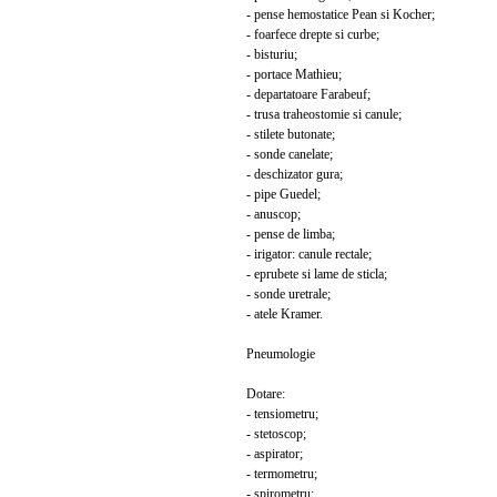
- pense hemostatice Pean si Kocher;
- foarfece drepte si curbe;
- bisturiu;
- portace Mathieu;
- departatoare Farabeuf;
- trusa traheostomie si canule;
- stilete butonate;
- sonde canelate;
- deschizator gura;
- pipe Guedel;
- anuscop;
- pense de limba;
- irigator: canule rectale;
- eprubete si lame de sticla;
- sonde uretrale;
- atele Kramer.
Pneumologie
Dotare:
- tensiometru;
- stetoscop;
- aspirator;
- termometru;
- spirometru;