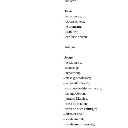
Psihiatrie
Dotare:
- tensiometru;
- ciocan reflexe;
- termometru;
- centimetru;
- eprubete diverse.
Urologie
Dotare:
- tensiometru;
- stetoscop;
- negatoscop;
- masa ginecologica;
- lampa ultraviolete;
- citoscop de diferite marimi;
- seringi Govon;
- portace Mathieu;
- trusa de benique;
- trusa de mica chirurgie;
- dilatator anal;
- sonde uretrale;
- sonde uretro-vezicale;