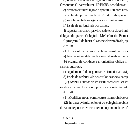
Ordonanta Guvernului nr. 124/1998, republicata;
e) dovada detinerii legale a spatiului in care urm
f) declaratia prevazuta la art. 28 lit. b) din prez
g) regulamentul de organizare si functionare;
h) fisele de atributii ale posturilor;
i) raportul favorabil privind existenta dotarii mi
delegati din partea Colegiului Medicilor din Roman
j) programul de lucru al cabinetelor medicale, apr
Art. 28
(1) Colegiul medicilor va elibera avizul corespu
a) fata de activitatile medicale si cabinetele medi
b) organul de conducere al unitatii se obliga in 
sanitar autorizat;
c) regulamentul de organizare si functionare asigu
d) fisele de atributii ale posturilor respecta compe
(2) Avizul eliberat de colegiul medicilor va cupr
medicale ce vor functiona, precum si existenta dota
Art. 29
(1) Modificarea ori completarea numarului de cabin
(2) In baza avizului eliberat de colegiul medicilor 
de sanatate publica vor emite un supliment la certifi
CAP. 4
Dispozitii finale