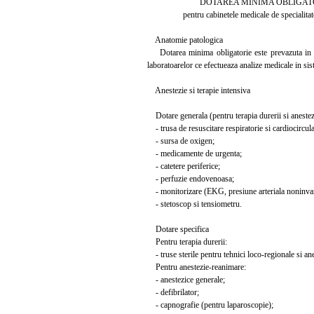
DOTAREA MINIMA OBLIGATO
pentru cabinetele medicale de specialitat
Anatomie patologica
Dotarea minima obligatorie este prevazuta in Ord
laboratoarelor ce efectueaza analize medicale in si
Anestezie si terapie intensiva
Dotare generala (pentru terapia durerii si anestezie
- trusa de resuscitare respiratorie si cardiocircula
- sursa de oxigen;
- medicamente de urgenta;
- catetere periferice;
- perfuzie endovenoasa;
- monitorizare (EKG, presiune arteriala noninvaz
- stetoscop si tensiometru.
Dotare specifica
Pentru terapia durerii:
- truse sterile pentru tehnici loco-regionale si ane
Pentru anestezie-reanimare:
- anestezice generale;
- defibrilator;
- capnografie (pentru laparoscopie);