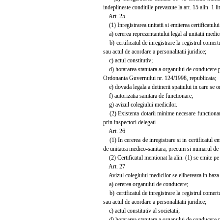
indeplineste conditiile prevazute la art. 15 alin. 1 
Art. 25
(1) Inregistrarea unitatii si emiterea certificatulu
a) cererea reprezentantului legal al unitatii medic
b) certificatul de inregistrare la registrul comertul
sau actul de acordare a personalitatii juridice;
c) actul constitutiv;
d) hotararea statutara a organului de conducere priv
Ordonanta Guvernului nr. 124/1998, republicata;
e) dovada legala a detinerii spatiului in care se o
f) autorizatia sanitara de functionare;
g) avizul colegiului medicilor.
(2) Existenta dotarii minime necesare functionarii 
prin inspectori delegati.
Art. 26
(1) In cererea de inregistrare si in certificatul em
de unitatea medico-sanitara, precum si numarul de c
(2) Certificatul mentionat la alin. (1) se emite pe n
Art. 27
Avizul colegiului medicilor se elibereaza in baz
a) cererea organului de conducere;
b) certificatul de inregistrare la registrul comertul
sau actul de acordare a personalitatii juridice;
c) actul constitutiv al societatii;
d) hotararea statutara a organului de conducere priv