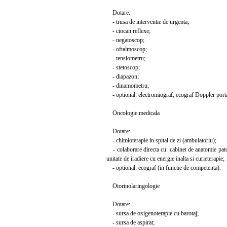
Dotare:
- trusa de interventie de urgenta;
- ciocan reflexe;
- negatoscop;
- oftalmoscop;
- tensiometru;
- stetoscop;
- diapazon;
- dinamometru;
- optional: electromiograf, ecograf Doppler porta
Oncologie medicala
Dotare:
- chimioterapie in spital de zi (ambulatoriu);
- colaborare directa cu: cabinet de anatomie patol
unitate de iradiere cu energie inalta si curieterapie;
- optional: ecograf (in functie de competenta).
Otorinolaringologie
Dotare:
- sursa de oxigenoterapie cu barotaj;
- sursa de aspirat;