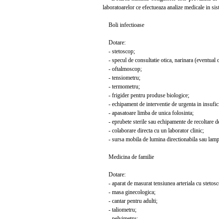
laboratoarelor ce efectueaza analize medicale in si
Boli infectioase
Dotare:
- stetoscop;
- specul de consultatie otica, narinara (eventual 
- oftalmoscop;
- tensiometru;
- termometru;
- frigider pentru produse biologice;
- echipament de interventie de urgenta in insufici
- apasatoare limba de unica folosinta;
- eprubete sterile sau echipamente de recoltare de
- colaborare directa cu un laborator clinic;
- sursa mobila de lumina directionabila sau lamp
Medicina de familie
Dotare:
- aparat de masurat tensiunea arteriala cu stetosc
- masa ginecologica;
- cantar pentru adulti;
- taliometru;
- pelvimetru;