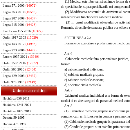
(1) Medicul este liber sa isi schimbe forma de exer
Legea 571 2003
(16972)
de specialitatile, supraspecializarile ori competente
(2) Modificarea obiectului de activitate al cabinet
Legea 263 2010
(16595)
raza teritoriala functioneaza cabinetul medical.
Legea 287 2009
(16437)
(3) In cazul modificarii obiectului de activitate
Legea 215 2001
(16428)
Romania, directiile de sanatate publica vor elibera u
Rectificare 155 2016
(16322)
SECTIUNEA a 2-a
Ordin 1917 2005
(15029)
Formele de exercitare a profesiunii de medic ca p
Legea 153 2017
(14993)
Legea 273 2006
(14479)
Art. 6
Raport 1937 2021
(13949)
Cabinetele medicale fara personalitate juridica, c
Ordin 1508 2016
(12972)
forme:
a) cabinet medical individual;
Ordin 560 2006
(12484)
b) cabinete medicale grupate;
Legea 429 2003
(12437)
c) cabinete medicale asociate;
Ordin 976 1998
(12149)
d) societate civila medicala.
Art. 7
Ultimele acte citite
Cabinetul medical individual este forma de exercita
Hotărârea 856 2011
medici si cu alte categorii de personal medical autori
Hotărârea 1241 2021
Art. 8
(1) Cabinetele medicale grupate se constituie pe b
Hotărârea 1029 2012
comune, cum ar fi folosirea in comun a patrimoniului
Decizia 59 1995
(2) Cabinetele medicale grupate isi pastreaza individ
Decizia 475 1997
(3) Conditiile gruparii sunt stabilite prin contract