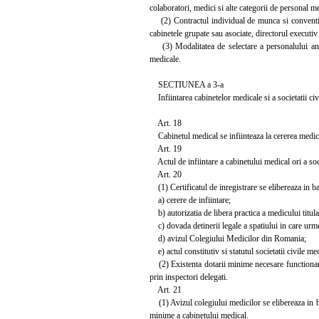
colaboratori, medici si alte categorii de personal me
(2) Contractul individual de munca si conventia d
cabinetele grupate sau asociate, directorul executiv 
(3) Modalitatea de selectare a personalului angaja
medicale.
SECTIUNEA a 3-a
Infiintarea cabinetelor medicale si a societatii ci
Art. 18
Cabinetul medical se infiinteaza la cererea mediculu
Art. 19
Actul de infiintare a cabinetului medical ori a socie
Art. 20
(1) Certificatul de inregistrare se elibereaza in 
a) cerere de infiintare;
b) autorizatia de libera practica a medicului titular
c) dovada detinerii legale a spatiului in care urm
d) avizul Colegiului Medicilor din Romania;
e) actul constitutiv si statutul societatii civile me
(2) Existenta dotarii minime necesare functionarii 
prin inspectori delegati.
Art. 21
(1) Avizul colegiului medicilor se elibereaza in baza
minime a cabinetului medical.