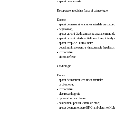
- aparat de anestezie.
Recuperare, medicina fizica si balneologie
Dotare:
- aparat de masurat tensiunea arteriala cu stetosc
- negatoscop;
- aparat curenti diadinamici sau aparat curenti de 
- aparat curenti interferentiali interfrem, interdy
- aparat terapie cu ultrasunete;
- dotari minimale pentru kinetoterapie (spalier, sa
- termometru;
- ciocan reflexe.
Cardiologie
Dotare:
- aparat de masurat tensiunea arteriala;
- oscilometru;
- termometru;
- electrocardiograf;
- optional: ecocardiograf;
- echipament pentru testare de efort;
- aparat de monitorizare EKG ambulatorie (Holte