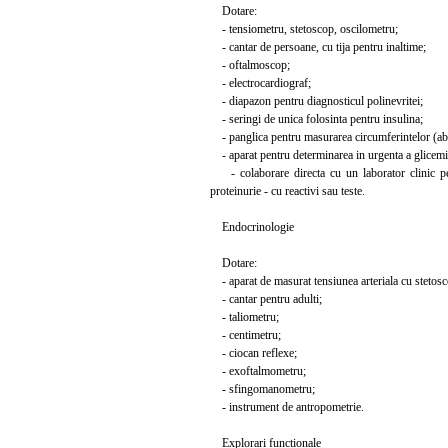
Dotare:
- tensiometru, stetoscop, oscilometru;
- cantar de persoane, cu tija pentru inaltime;
- oftalmoscop;
- electrocardiograf;
- diapazon pentru diagnosticul polinevritei;
- seringi de unica folosinta pentru insulina;
- panglica pentru masurarea circumferintelor (abd
- aparat pentru determinarea in urgenta a glicemi
- colaborare directa cu un laborator clinic pentr
proteinurie - cu reactivi sau teste.
Endocrinologie
Dotare:
- aparat de masurat tensiunea arteriala cu stetosc
- cantar pentru adulti;
- taliometru;
- centimetru;
- ciocan reflexe;
- exoftalmometru;
- sfingomanometru;
- instrument de antropometrie.
Explorari functionale