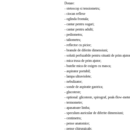
Dotare:
- stetoscop si tensiometru;
- ciocan reflexe
- oglinda frontala;
- cantar pentru sugari;
- cantar pentru adulti;
- pediometru;
- taliometru;
- reflector cu picior;
- branule de diferite dimensiuni;
- solutii perfuzabile pentru situatii de prim ajutor
- mica trusa de prim ajutor;
- butelie mica de oxigen cu masca;
- aspirator portabil;
- lampa ultraviolete;
- nebulizator;
- sonde de aspiratie gastrica;
- glucoteste;
- optional: glicoteste, spirograf, peak-flow-mete
- termometre;
- apasatoare limba;
- speculum auricular de diferite dimensiuni;
- centimetru;
- pense anatomice;
- pense chirurgicale;