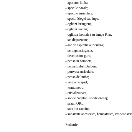
- apasator limba;
- specule nazale;
- specule auriculare;
- specul Siegel sau lupa;
- oglinzi laringiene;
- oglinzi cavum;
- oglinda frontala sau lampa Klar;
- set diapazoane;
- ace de aspiratie auriculara;
- seringa laringiana;
- deschizator gura;
- pensa in baioneta;
- pensa Lubet-Barbon;
- portvata auriculara;
- pensa de limba;
- lampa de spirt;
- termometru;
- cristalizatoare;
- sonde Nelaton, sonde drenaj;
- scaun ORL;
- sort din cauciuc;
- substante anestezice, hemostatice, vasoconstric
Pediatrie