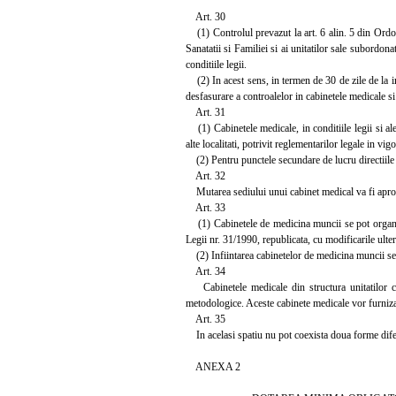
Art. 30
(1) Controlul prevazut la art. 6 alin. 5 din Ordon
Sanatatii si Familiei si ai unitatilor sale subordon
conditiile legii.
(2) In acest sens, in termen de 30 de zile de la in
desfasurare a controalelor in cabinetele medicale si
Art. 31
(1) Cabinetele medicale, in conditiile legii si al
alte localitati, potrivit reglementarilor legale in vigo
(2) Pentru punctele secundare de lucru directiile de
Art. 32
Mutarea sediului unui cabinet medical va fi aproba
Art. 33
(1) Cabinetele de medicina muncii se pot organiza f
Legii nr. 31/1990, republicata, cu modificarile ulter
(2) Infiintarea cabinetelor de medicina muncii se
Art. 34
Cabinetele medicale din structura unitatilor cu 
metodologice. Aceste cabinete medicale vor furniza s
Art. 35
In acelasi spatiu nu pot coexista doua forme difer
ANEXA 2