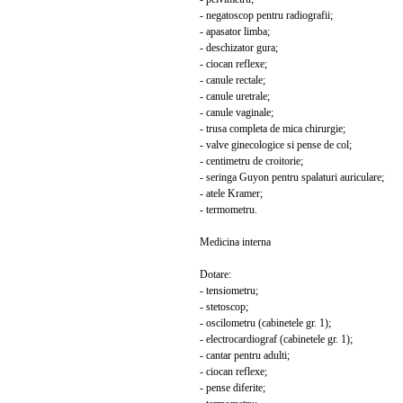
- negatoscop pentru radiografii;
- apasator limba;
- deschizator gura;
- ciocan reflexe;
- canule rectale;
- canule uretrale;
- canule vaginale;
- trusa completa de mica chirurgie;
- valve ginecologice si pense de col;
- centimetru de croitorie;
- seringa Guyon pentru spalaturi auriculare;
- atele Kramer;
- termometru.
Medicina interna
Dotare:
- tensiometru;
- stetoscop;
- oscilometru (cabinetele gr. 1);
- electrocardiograf (cabinetele gr. 1);
- cantar pentru adulti;
- ciocan reflexe;
- pense diferite;