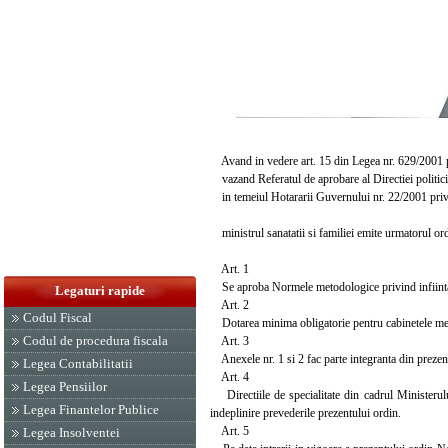
Avand in vedere art. 15 din Legea nr. 629/2001 p
vazand Referatul de aprobare al Directiei politic
in temeiul Hotararii Guvernului nr. 22/2001 privind
ministrul sanatatii si familiei emite urmatorul ord
Art. 1
Se aproba Normele metodologice privind infiintare
Legaturi rapide
Art. 2
Codul Fiscal
Dotarea minima obligatorie pentru cabinetele medic
Codul de procedura fiscala
Art. 3
Anexele nr. 1 si 2 fac parte integranta din prezen
Legea Contabilitatii
Art. 4
Legea Pensiilor
Directiile de specialitate din cadrul Ministerului
Legea Finantelor Publice
indeplinire prevederile prezentului ordin.
Art. 5
Legea Insolventei