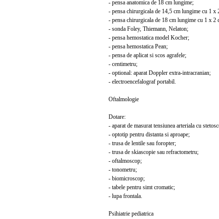
- pensa anatomica de 18 cm lungime;
- pensa chirurgicala de 14,5 cm lungime cu 1 x 2
- pensa chirurgicala de 18 cm lungime cu 1 x 2 d
- sonda Foley, Thiemann, Nelaton;
- pensa hemostatica model Kocher;
- pensa hemostatica Pean;
- pensa de aplicat si scos agrafele;
- centimetru;
- optional: aparat Doppler extra-intracranian;
- electroencefalograf portabil.
Oftalmologie
Dotare:
- aparat de masurat tensiunea arteriala cu stetosc
- optotip pentru distanta si aproape;
- trusa de lentile sau foropter;
- trusa de skiascopie sau refractometru;
- oftalmoscop;
- tonometru;
- biomicroscop;
- tabele pentru simt cromatic;
- lupa frontala.
Psihiatrie pediatrica