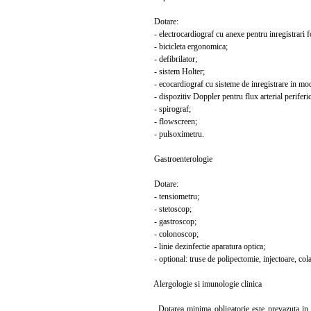
Dotare:
- electrocardiograf cu anexe pentru inregistrari f
- bicicleta ergonomica;
- defibrilator;
- sistem Holter;
- ecocardiograf cu sisteme de inregistrare in mod
- dispozitiv Doppler pentru flux arterial periferic
- spirograf;
- flowscreen;
- pulsoximetru.
Gastroenterologie
Dotare:
- tensiometru;
- stetoscop;
- gastroscop;
- colonoscop;
- linie dezinfectie aparatura optica;
- optional: truse de polipectomie, injectoare, col
Alergologie si imunologie clinica
Dotarea minima obligatorie este prevazuta in Ord