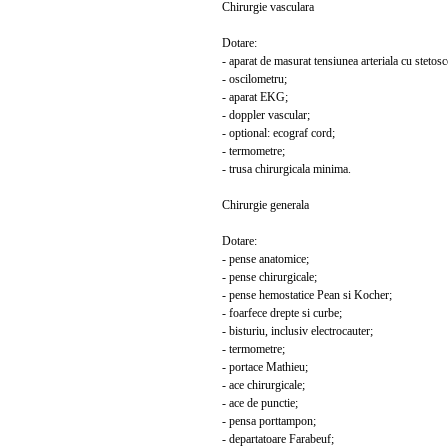
Chirurgie vasculara
Dotare:
- aparat de masurat tensiunea arteriala cu stetosc
- oscilometru;
- aparat EKG;
- doppler vascular;
- optional: ecograf cord;
- termometre;
- trusa chirurgicala minima.
Chirurgie generala
Dotare:
- pense anatomice;
- pense chirurgicale;
- pense hemostatice Pean si Kocher;
- foarfece drepte si curbe;
- bisturiu, inclusiv electrocauter;
- termometre;
- portace Mathieu;
- ace chirurgicale;
- ace de punctie;
- pensa porttampon;
- departatoare Farabeuf;