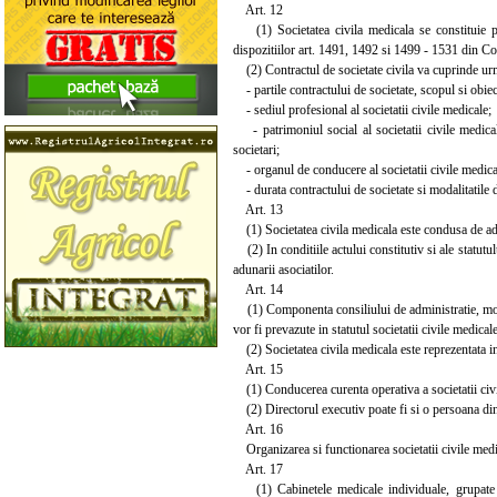
Art. 12
(1) Societatea civila medicala se constituie pri
dispozitiilor art. 1491, 1492 si 1499 - 1531 din Codu
(2) Contractul de societate civila va cuprinde ur
- partile contractului de societate, scopul si obiec
- sediul profesional al societatii civile medicale;
- patrimoniul social al societatii civile medical
societari;
- organul de conducere al societatii civile medical
- durata contractului de societate si modalitatile d
Art. 13
(1) Societatea civila medicala este condusa de adu
(2) In conditiile actului constitutiv si ale statutul
adunarii asociatilor.
Art. 14
(1) Componenta consiliului de administratie, mod
vor fi prevazute in statutul societatii civile medicale
(2) Societatea civila medicala este reprezentata in 
Art. 15
(1) Conducerea curenta operativa a societatii civil
(2) Directorul executiv poate fi si o persoana din 
Art. 16
Organizarea si functionarea societatii civile medica
Art. 17
(1) Cabinetele medicale individuale, grupate sau