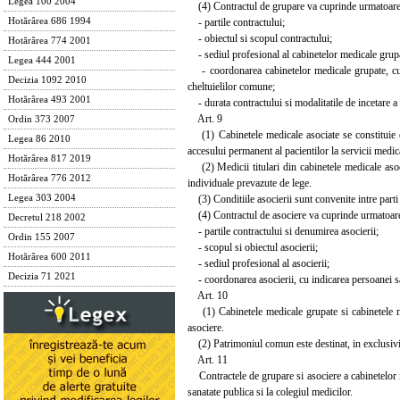
Legea 100 2004
(4) Contractul de grupare va cuprinde urmatoarel
- partile contractului;
Hotărârea 686 1994
- obiectul si scopul contractului;
Hotărârea 774 2001
- sediul profesional al cabinetelor medicale grup
Legea 444 2001
- coordonarea cabinetelor medicale grupate, cu i
Decizia 1092 2010
cheltuielilor comune;
Hotărârea 493 2001
- durata contractului si modalitatile de incetare a 
Art. 9
Ordin 373 2007
(1) Cabinetele medicale asociate se constituie di
Legea 86 2010
accesului permanent al pacientilor la servicii medi
Hotărârea 817 2019
(2) Medicii titulari din cabinetele medicale asociat
Hotărârea 776 2012
individuale prevazute de lege.
(3) Conditiile asocierii sunt convenite intre parti 
Legea 303 2004
(4) Contractul de asociere va cuprinde urmatoarel
Decretul 218 2002
- partile contractului si denumirea asocierii;
Ordin 155 2007
- scopul si obiectul asocierii;
Hotărârea 600 2011
- sediul profesional al asocierii;
Decizia 71 2021
- coordonarea asocierii, cu indicarea persoanei sau
Art. 10
(1) Cabinetele medicale grupate si cabinetele me
asociere.
(2) Patrimoniul comun este destinat, in exclusivitat
Art. 11
Contractele de grupare si asociere a cabinetelor me
sanatate publica si la colegiul medicilor.