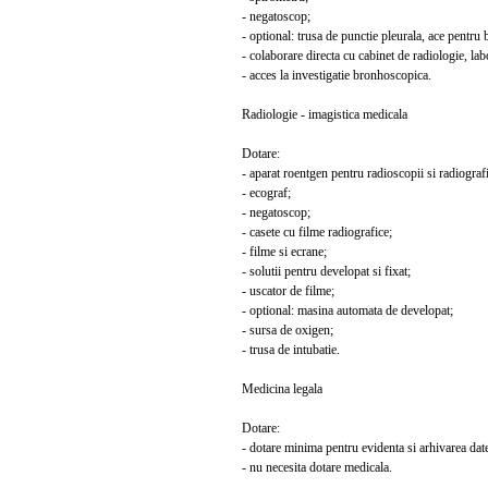
- negatoscop;
- optional: trusa de punctie pleurala, ace pentru 
- colaborare directa cu cabinet de radiologie, labo
- acces la investigatie bronhoscopica.
Radiologie - imagistica medicala
Dotare:
- aparat roentgen pentru radioscopii si radiografi
- ecograf;
- negatoscop;
- casete cu filme radiografice;
- filme si ecrane;
- solutii pentru developat si fixat;
- uscator de filme;
- optional: masina automata de developat;
- sursa de oxigen;
- trusa de intubatie.
Medicina legala
Dotare:
- dotare minima pentru evidenta si arhivarea date
- nu necesita dotare medicala.