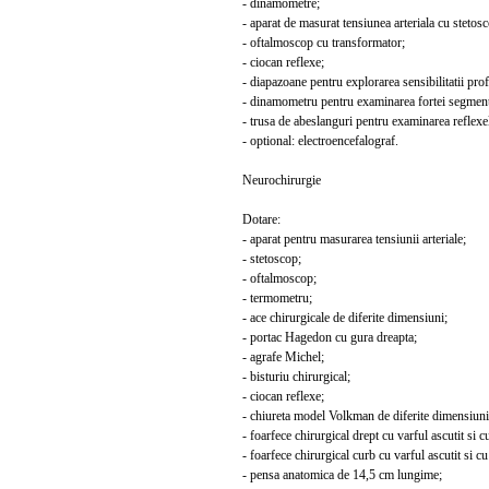
- dinamometre;
- aparat de masurat tensiunea arteriala cu stetosc
- oftalmoscop cu transformator;
- ciocan reflexe;
- diapazoane pentru explorarea sensibilitatii pro
- dinamometru pentru examinarea fortei segment
- trusa de abeslanguri pentru examinarea reflexel
- optional: electroencefalograf.
Neurochirurgie
Dotare:
- aparat pentru masurarea tensiunii arteriale;
- stetoscop;
- oftalmoscop;
- termometru;
- ace chirurgicale de diferite dimensiuni;
- portac Hagedon cu gura dreapta;
- agrafe Michel;
- bisturiu chirurgical;
- ciocan reflexe;
- chiureta model Volkman de diferite dimensiuni
- foarfece chirurgical drept cu varful ascutit si c
- foarfece chirurgical curb cu varful ascutit si cu
- pensa anatomica de 14,5 cm lungime;