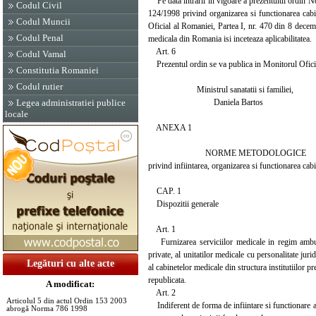
Pe data intrarii in vigoare a prezentului ordin N
Codul Civil
124/1998 privind organizarea si functionarea cabi
Codul Muncii
Oficial al Romaniei, Partea I, nr. 470 din 8 decemb
Codul Penal
medicala din Romania isi inceteaza aplicabilitatea.
Art. 6
Codul Vamal
Prezentul ordin se va publica in Monitorul Oficia
Constitutia Romaniei
Codul rutier
Ministrul sanatatii si familiei,
Daniela Bartos
Legea administratiei publice
locale
ANEXA 1
NORME METODOLOGICE
privind infiintarea, organizarea si functionarea cab
CAP. 1
Dispozitii generale
Art. 1
Furnizarea serviciilor medicale in regim ambulat
private, al unitatilor medicale cu personalitate juri
Legături cu alte acte
al cabinetelor medicale din structura institutiilor
republicata.
A modificat:
Art. 2
Articolul 5 din actul Ordin 153 2003
Indiferent de forma de infiintare si functionare a 
abrogă Norma 786 1998