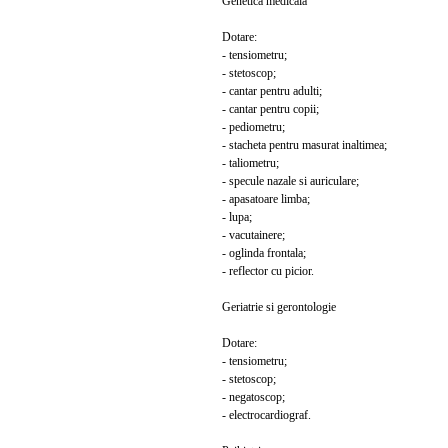
Genetica medicala
Dotare:
- tensiometru;
- stetoscop;
- cantar pentru adulti;
- cantar pentru copii;
- pediometru;
- stacheta pentru masurat inaltimea;
- taliometru;
- specule nazale si auriculare;
- apasatoare limba;
- lupa;
- vacutainere;
- oglinda frontala;
- reflector cu picior.
Geriatrie si gerontologie
Dotare:
- tensiometru;
- stetoscop;
- negatoscop;
- electrocardiograf.