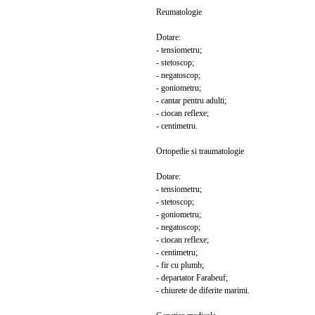
Reumatologie
Dotare:
- tensiometru;
- stetoscop;
- negatoscop;
- goniometru;
- cantar pentru adulti;
- ciocan reflexe;
- centimetru.
Ortopedie si traumatologie
Dotare:
- tensiometru;
- stetoscop;
- goniometru;
- negatoscop;
- ciocan reflexe;
- centimetru;
- fir cu plumb;
- departator Farabeuf;
- chiurete de diferite marimi.