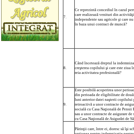
Ce reprezintă concediul în cazul per
care realizează venituri din activităţi
7.
independente sau agricole şi care nu
în baza unui contract de muncă?
Când încetează dreptul la indemniza
8.
creşterea copilului şi care este ziua î
reia activitatea profesională?
Este posibilă acoperirea unor perioa
din perioada de eligibilitate de dou
luni anterior datei naşterii copilului 
9.
retroactivă a unor contracte de asigu
socială cu Casa Naţională de Pensii 
sau a unor contracte de asigurare de 
cu Casa Naţională de Asigurări de S
Părinţii care, între ei, doresc să îşi 
opţiunea pentru indemnizaţie pentru