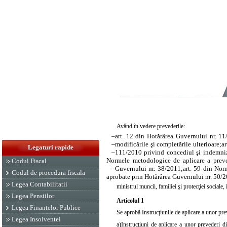
Având în vedere prevederile:
–
art. 12 din Hotărârea Guvernului nr. 1
–
modificările şi completările ulterioare;
a
Legaturi rapide
–
111/2010
privind concediul şi indemniza
Normele metodologice de aplicare a prev
Codul Fiscal
–
Guvernului nr. 38/2011
;
art. 59 din Nor
Codul de procedura fiscala
aprobate prin
Hotărârea Guvernului nr. 50/
Legea Contabilitatii
ministrul muncii, familiei şi protecţiei sociale,
Legea Pensiilor
Articolul 1
Legea Finantelor Publice
Se aprobă Instrucţiunile de aplicare a unor pre
Legea Insolventei
a)
Instrucţiuni de aplicare a unor prevederi 