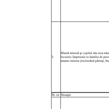
Mamă minoră şi copilul său nou-născ
5.
locuiesc împreună cu familia de pro
mamei minore (incluzând părinţi, fra
Nr. crt.
Situaţie