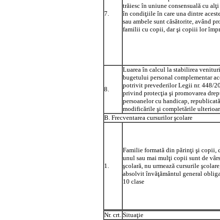
trăiesc în uniune consensuală cu alţi 
7.
în condiţiile în care una dintre aces
sau ambele sunt căsătorite, având pro
familii cu copii, dar şi copiii lor îm
Luarea în calcul la stabilirea venituri
bugetului personal complementar ac
potrivit prevederilor Legii nr. 448/2
8.
privind protecţia şi promovarea drep
persoanelor cu handicap, republicată
modificările şi completările ulterioa
B. Frecventarea cursurilor şcolare
Familie formată din părinţi şi copii, 
unul sau mai mulţi copii sunt de vâr
1.
şcolară, nu urmează cursurile şcolare
absolvit învăţământul general obliga
10 clase
Nr. crt.
Situaţie