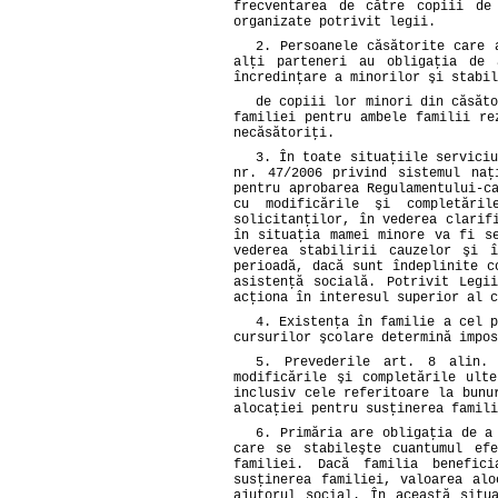
frecventarea de către copiii de
organizate potrivit legii.
2. Persoanele căsătorite care 
alţi parteneri au obligaţia de 
încredinţare a minorilor şi stabil
de copiii lor minori din căsăto
familiei pentru ambele familii re
necăsătoriţi.
3. În toate situaţiile servici
nr. 47/2006
privind sistemul naţ
pentru aprobarea Regulamentului-c
cu modificările şi completări
solicitanţilor, în vederea clarif
în situaţia mamei minore va fi s
vederea stabilirii cauzelor şi 
perioadă, dacă sunt îndeplinite c
asistenţă socială. Potrivit Legi
acţiona în interesul superior al c
4. Existenţa în familie a cel p
cursurilor şcolare determină impos
5. Prevederile
art. 8 alin.
modificările şi completările ult
inclusiv cele referitoare la bunu
alocaţiei pentru susţinerea famili
6. Primăria are obligaţia de a
care se stabileşte cuantumul efe
familiei. Dacă familia benefic
susţinerea familiei, valoarea al
ajutorul social. În această situ