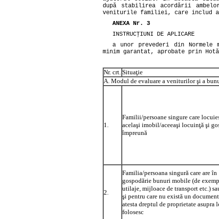
după stabilirea acordării ambelo
veniturile familiei, care includ a
ANEXA Nr. 3
INSTRUCŢIUNI DE APLICARE
a unor prevederi din Normele 
minim garantat, aprobate prin
Hotă
Nr. crt.
Situaţie
A. Modul de evaluare a veniturilor şi a bunu
Familii/persoane singure care locuie
1.
acelaşi imobil/aceeaşi locuinţă şi g
împreună
Familia/persoana singură care are în
gospodărie bunuri mobile (de exempl
utilaje, mijloace de transport etc.) s
2.
şi pentru care nu există un document
atesta dreptul de proprietate asupra lo
folosesc