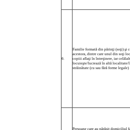
Familie formată din părinţi (soţi) şi c
acestora, dintre care unul din soţi lo
6.
copiii aflaţi în întreţinere, iar celălal
locuieşte/lucrează în altă localitate/
străinătate (cu sau fără forme legale)
Persoane care au părăsit domiciliul f