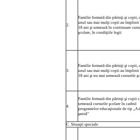
Familie formată din părinţi şi copii, 
unul sau mai mulţi copii au împlinit 
2.
18 ani şi urmează în continuare cursu
şcolare, în condiţiile legii
Familie formată din părinţi şi copii, 
3.
unul sau mai mulţi copii au împlinit 
18 ani şi nu mai urmează cursurile ş
Familie formată din părinţi şi copii c
urmează cursurile şcolare în cadrul
4.
programelor educaţionale de tip „A 
şansă“
C. Situaţii speciale