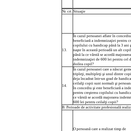
Nr. crt.
Situaţie
În cazul persoanei aflate în concediu
beneficiară a indemnizaţiei pentru cr
copilului cu handicap până la 3 ani ş
13.
naşte în această perioadă un alt copi
până la ce vârstă se acordă majorarea
indemnizaţiei de 600 lei pentru cel d
doilea copil?
În cazul persoanei care a născut gem
tripleţi, multipleţi şi unul dintre copi
deja încadrat într-un grad de handica
ceilalţi copii sunt normali şi persoan
14.
în concediu şi este beneficiară a ind
pentru creşterea copilului cu handic
ce vârstă se acordă majorarea indemn
600 lei pentru ceilalţi copii?
B. Perioade de activitate profesională real
O persoană care a realizat timp de