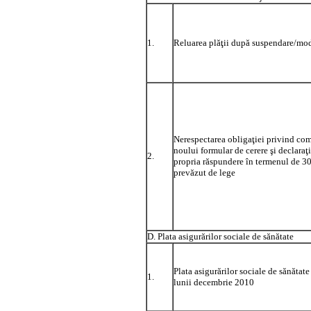
1.
Reluarea plăţii după suspendare/mod
Nerespectarea obligaţiei privind co
noului formular de cerere şi declaraţ
2.
propria răspundere în termenul de 30
prevăzut de lege
D. Plata asigurărilor sociale de sănătate
Plata asigurărilor sociale de sănătate
1.
lunii decembrie 2010