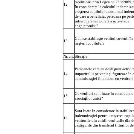
modificări prin Legea nr. 268/2009, 
12.
în considerare la calculul indemniza
creşterea copilului cuantumul indem
de care a beneficiat persoana pe per
întrerupere temporară a activităţii
angajatorului?
Cum se stabileşte venitul cuvenit în
13.
naşterii copilului?
Nr. crt.
Situaţie
Persoanele care au desfăşurat activit
14.
impozitului pe venit şi figurează în 
administraţiei financiare cu venituri
Ce venituri sunt luate în considerare
15.
asociaţilor unici?
Sunt luate în considerare la stabilire
indemnizaţiei pentru creşterea copil
16.
veniturile din chirii, veniturile din 
câştigurile din transferul titlurilor d