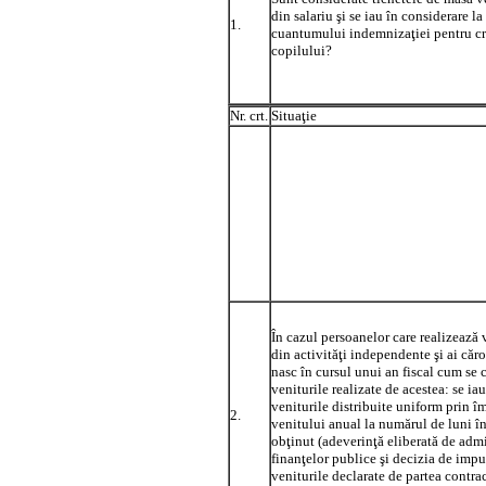
din salariu şi se iau în considerare la
1.
cuantumului indemnizaţiei pentru cr
copilului?
Nr. crt.
Situaţie
În cazul persoanelor care realizează 
din activităţi independente şi ai căro
nasc în cursul unui an fiscal cum se 
veniturile realizate de acestea: se iau
veniturile distribuite uniform prin î
2.
venitului anual la numărul de luni în
obţinut (adeverinţă eliberată de admi
finanţelor publice şi decizia de impu
veniturile declarate de partea contra