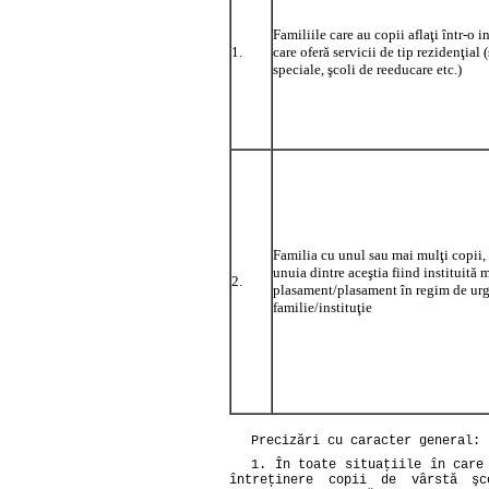
Familiile care au copii aflaţi într-o in
1.
care oferă servicii de tip rezidenţial 
speciale, şcoli de reeducare etc.)
Familia cu unul sau mai mulţi copii,
unuia dintre aceştia fiind instituită 
2.
plasament/plasament în regim de urg
familie/instituţie
Precizări cu caracter general:
1. În toate situaţiile în care
întreţinere copii de vârstă şc