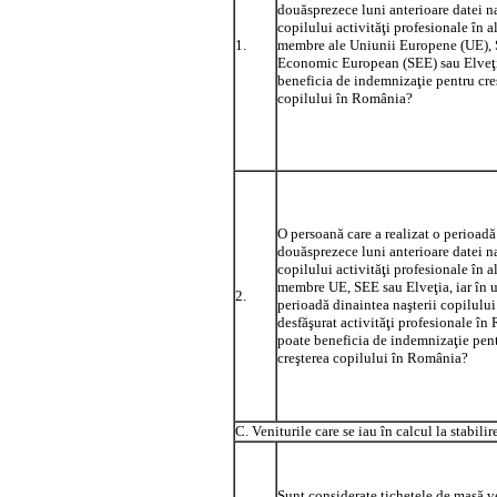
douăsprezece luni anterioare datei na
copilului activităţi profesionale în al
1.
membre ale Uniunii Europene (UE), 
Economic European (SEE) sau Elveţ
beneficia de indemnizaţie pentru cre
copilului în România?
O persoană care a realizat o perioadă
douăsprezece luni anterioare datei na
copilului activităţi profesionale în al
membre UE, SEE sau Elveţia, iar în 
2.
perioadă dinaintea naşterii copilului
desfăşurat activităţi profesionale î
poate beneficia de indemnizaţie pen
creşterea copilului în România?
C. Veniturile care se iau în calcul la stabil
Sunt considerate tichetele de masă v