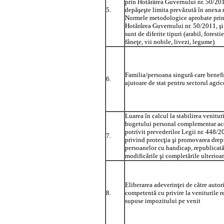
prin Hotărârea Guvernului nr. 50/201
5.
depăşeşte limita prevăzută în anexa n
Normele metodologice aprobate pri
Hotărârea Guvernului nr. 50/2011, şi
sunt de diferite tipuri (arabil, forestie
fâneţe, vii nobile, livezi, legume)
Familia/persoana singură care benefi
6.
ajutoare de stat pentru sectorul agric
Luarea în calcul la stabilirea venituri
bugetului personal complementar ac
potrivit prevederilor Legii nr. 448/2
7.
privind protecţia şi promovarea drep
persoanelor cu handicap, republicată
modificările şi completările ulterioa
Eliberarea adeverinţei de către autor
8.
competentă cu privire la veniturile r
supuse impozitului pe venit