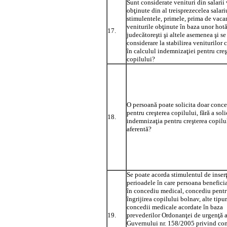
Sunt considerate venituri din salarii 
obţinute din al treisprezecelea salari
stimulentele, primele, prima de vaca
veniturile obţinute în baza unor hotă
17.
judecătoreşti şi altele asemenea şi se
considerare la stabilirea veniturilor c
în calculul indemnizaţiei pentru creş
copilului?
O persoană poate solicita doar conce
pentru creşterea copilului, fără a soli
18.
indemnizaţia pentru creşterea copilu
aferentă?
Se poate acorda stimulentul de inser
perioadele în care persoana beneficia
în concediu medical, concediu pent
îngrijirea copilului bolnav, alte tipur
concedii medicale acordate în baza
19.
prevederilor Ordonanţei de urgenţă 
Guvernului nr. 158/2005 privind con