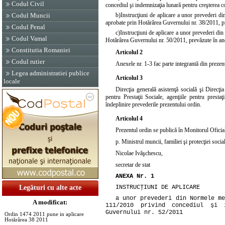
Codul Civil
concediul şi indemnizaţia lunară pentru creşterea c
b)
Instrucţiuni de aplicare a unor prevederi 
Codul Muncii
aprobate prin
Hotărârea Guvernului nr. 38/2011
, 
Codul Penal
c)
Instrucţiuni de aplicare a unor prevederi di
Codul Vamal
Hotărârea Guvernului nr. 50/2011
, prevăzute în an
Constitutia Romaniei
Articolul 2
Codul rutier
Anexele nr. 1-3 fac parte integrantă din prezen
Legea administratiei publice
Articolul 3
locale
Direcţia generală asistenţă socială şi Direcţi
pentru Prestaţii Sociale, agenţiile pentru prestaţ
îndeplinire prevederile prezentului ordin.
Articolul 4
Prezentul ordin se publică în Monitorul Oficial
p. Ministrul muncii, familiei şi protecţiei socia
Nicolae Ivăşchescu,
secretar de stat
ANEXA Nr. 1
INSTRUCŢIUNI DE APLICARE
Legături cu alte acte
a unor prevederi din Normele m
A modificat:
111/2010
privind concediul şi i
Guvernului nr. 52/2011
Ordin 1474 2011 pune in aplicare
Hotărârea 38 2011