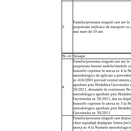
Familia/persoana singură care are în
3.
proprietate mijloace de transport cu
mai mare de 10 ani
Nr. crt.
Situaţie
Familia/persoana singură care are în
proprietate bunuri mobile/imobile c
bunurile cuprinse în anexa nr. 4 la 
metodologice de aplicare a prevederi
nr. 416/2001 privind venitul minim g
aprobate prin Hotărârea Guvernului n
4.
50/2011, denumite în continuare No
metodologice aprobate prin Hotărâr
Guvernului nr. 50/2011, dar nu depă
bunurile cuprinse în anexa nr. 5 la 
metodologice aprobate prin Hotărâr
Guvernului nr. 50/2011
Familia/persoana singură care deţine
căror suprafaţă depăşeşte limita prev
anexa nr. 4 la Normele metodologice