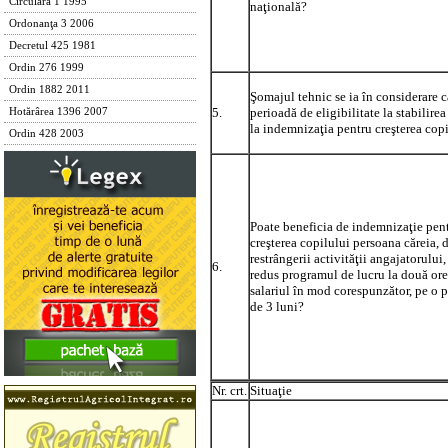
Circulara 1 1995
naţională?
Ordonanţa 3 2006
Decretul 425 1981
Ordin 276 1999
Ordin 1882 2011
Şomajul tehnic se ia în considerare c
5.
perioadă de eligibilitate la stabilire
Hotărârea 1396 2007
la indemnizaţia pentru creşterea cop
Ordin 428 2003
Poate beneficia de indemnizaţie pen
creşterea copilului persoana căreia, 
restrângerii activităţii angajatorului, 
6.
redus programul de lucru la două ore/
salariul în mod corespunzător, pe o 
de 3 luni?
Nr. crt.
Situaţie