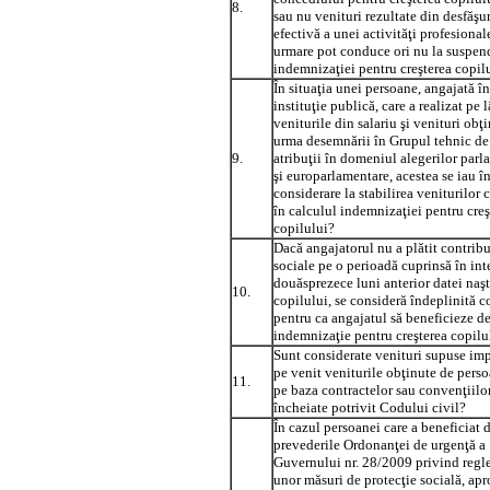
8.
sau nu venituri rezultate din desfăşu
efectivă a unei activităţi profesional
urmare pot conduce ori nu la suspen
indemnizaţiei pentru creşterea copil
În situaţia unei persoane, angajată în
instituţie publică, care a realizat pe 
veniturile din salariu şi venituri obţ
urma desemnării în Grupul tehnic de
9.
atribuţii în domeniul alegerilor par
şi europarlamentare, acestea se iau î
considerare la stabilirea veniturilor c
în calculul indemnizaţiei pentru creş
copilului?
Dacă angajatorul nu a plătit contribu
sociale pe o perioadă cuprinsă în int
douăsprezece luni anterior datei naşt
10.
copilului, se consideră îndeplinită c
pentru ca angajatul să beneficieze d
indemnizaţie pentru creşterea copilu
Sunt considerate venituri supuse im
pe venit veniturile obţinute de perso
11.
pe baza contractelor sau convenţiilor
încheiate potrivit Codului civil?
În cazul persoanei care a beneficiat 
prevederile Ordonanţei de urgenţă a
Guvernului nr. 28/2009 privind reg
unor măsuri de protecţie socială, ap