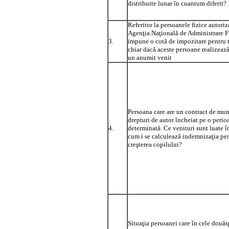
distribuite lunar în cuantum diferit?
Referitor la persoanele fizice autoriz
Agenţia Naţională de Administrare Fi
3.
impune o cotă de impozitare pentru t
chiar dacă aceste persoane realizeaz
un anumit venit
Persoana care are un contract de mu
drepturi de autor încheiat pe o perio
4.
determinată. Ce venituri sunt luate în
cum i se calculează indemnizaţia pe
creşterea copilului?
Situaţia persoanei care în cele două