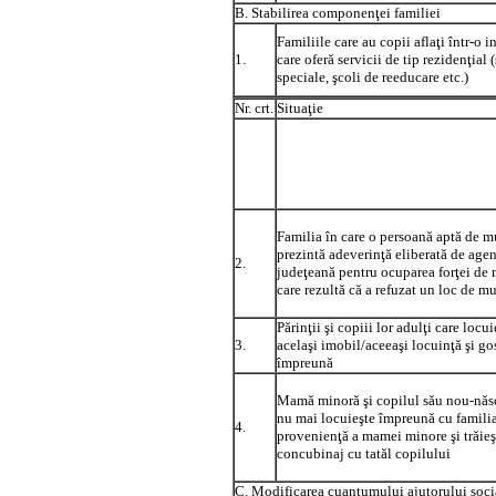
B. Stabilirea componenţei familiei
Familiile care au copii aflaţi într-o in
1.
care oferă servicii de tip rezidenţial 
speciale, şcoli de reeducare etc.)
Nr. crt.
Situaţie
Familia în care o persoană aptă de 
prezintă adeverinţă eliberată de agen
2.
judeţeană pentru ocuparea forţei de
care rezultă că a refuzat un loc de m
Părinţii şi copiii lor adulţi care locui
3.
acelaşi imobil/aceeaşi locuinţă şi g
împreună
Mamă minoră şi copilul său nou-născ
nu mai locuieşte împreună cu famili
4.
provenienţă a mamei minore şi trăieş
concubinaj cu tatăl copilului
C. Modificarea cuantumului ajutorului social