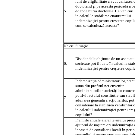
luni de eligibilitate a avut calitatea 
doctorand şi pe această perioadă a b
5.
doar de bursa doctorală. Ce venituri 
în calcul la stabilirea cuantumului
indemnizaţiei pentru creşterea copilu
cum se calculează aceasta?
Nr. crt.
Situaţie
Dividendele obţinute de un asociat u
6.
societate pot fi luate în calcul la stab
indemnizaţiei pentru creşterea copil
Indemnizaţia administratorilor, prec
suma din profitul net cuvenite
administratorilor societăţilor comerc
potrivit actului constitutiv sau stabil
7.
adunarea generală a acţionarilor, pot 
considerare la stabilirea veniturilor c
în calculul indemnizaţiei pentru creş
copilului?
Premiile anuale aferente anului prec
ajutorul de naştere ori indemnizaţia 
încasată de consilierii locali în peri
concediului pentru creşterea copilul