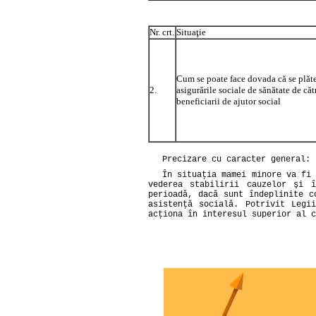
Nr. crt.
Situaţie
Cum se poate face dovada că se plăt
2.
asigurările sociale de sănătate de căt
beneficiarii de ajutor social
Precizare cu caracter general:
În situaţia mamei minore va fi 
vederea stabilirii cauzelor şi 
perioadă, dacă sunt îndeplinite c
asistenţă socială. Potrivit
Legi
acţiona în interesul superior al c