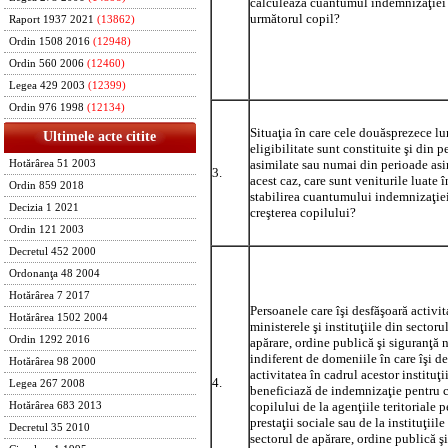
calculează cuantumul indemnizaţiei
următorul copil?
Raport 1937 2021
(13862)
Ordin 1508 2016
(12948)
Ordin 560 2006
(12460)
Legea 429 2003
(12399)
Ordin 976 1998
(12134)
Situaţia în care cele douăsprezece lu
Ultimele acte citite
eligibilitate sunt constituite şi din 
asimilate sau numai din perioade asi
Hotărârea 51 2003
3.
acest caz, care sunt veniturile luate î
Ordin 859 2018
stabilirea cuantumului indemnizaţie
Decizia 1 2021
creşterea copilului?
Ordin 121 2003
Decretul 452 2000
Ordonanţa 48 2004
Hotărârea 7 2017
Persoanele care îşi desfăşoară activit
Hotărârea 1502 2004
ministerele şi instituţiile din sectoru
Ordin 1292 2016
apărare, ordine publică şi siguranţă 
indiferent de domeniile în care îşi d
Hotărârea 98 2000
activitatea în cadrul acestor instituţii
4.
Legea 267 2008
beneficiază de indemnizaţie pentru c
copilului de la agenţiile teritoriale 
Hotărârea 683 2013
prestaţii sociale sau de la instituţiile
Decretul 35 2010
sectorul de apărare, ordine publică ş