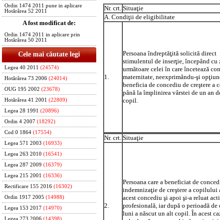
Ordin 1474 2011 pune in aplicare
Nr. crt.
Situaţie
Hotărârea 52 2011
A. Condiţii de eligibilitate
A fost modificat de:
Ordin 1474 2011 in aplicare prin
Hotărârea 50 2011
Persoana îndreptăţită solicită direct
Cele mai căutate legi
stimulentul de inserţie, începând cu 
Legea 40 2011
(24574)
următoare celei în care încetează co
1.
maternitate, neexprimându-şi opţiun
Hotărârea 73 2006
(24014)
beneficia de concediu de creştere a 
OUG 195 2002
(23678)
până la împlinirea vârstei de un an d
copil.
Hotărârea 41 2001
(22809)
Legea 28 1991
(20896)
Ordin 4 2007
(18292)
Cod 0 1864
(17554)
Nr. crt.
Situaţie
Legea 571 2003
(16933)
Legea 263 2010
(16541)
Legea 287 2009
(16379)
Legea 215 2001
(16336)
Persoana care a beneficiat de conced
Rectificare 155 2016
(16302)
indemnizaţie de creştere a copilului 
acest concediu şi apoi şi-a reluat act
Ordin 1917 2005
(14988)
2.
profesională, iar după o perioadă de
Legea 153 2017
(14970)
luni a născut un alt copil. În acest c
Legea 273 2006
(14398)