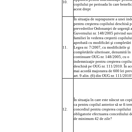
10.
copilului pe perioada în care benefi
acest drept
În situaţia de suprapunere a unei in
pentru creşterea copilului deschisă p
prevederilor Ordonanţei de urgenţă 
Guvernului nr. 148/2005 privind sus
familiei în vederea creşterii copilului
aprobată cu modificări şi completări
11.
Legea nr. 7/2007, cu modificările şi
completările ulterioare, denumită în
continuare OUG nr. 148/2005, cu o
indemnizaţie pentru creşterea copilu
deschisă pe OUG nr. 111/2010. În ace
mai acordă majorarea de 600 lei prev
art. 9 alin. (6) din OUG nr. 111/2010
În situaţia în care este născut un cop
ca pentru copilul anterior să se fi te
12.
concediul pentru creşterea copilului 
obligatorie efectuarea concediului d
de minimum 42 de zile?