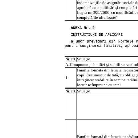
indemnizaţiile de asigurări sociale d
aprobată cu modificări şi completări
Legea nr. 399/2006, cu modificările 
completările ulterioare?
ANEXA Nr. 2
INSTRUCŢIUNI DE APLICARE
a unor prevederi din Normele 
pentru susţinerea familiei, aprob
Nr. crt.
Situaţie
A. Componenţa familiei şi stabilirea venit
Familia formată din femeia necăsător
copil (recunoscut de tată, cu obligaţi
1.
întreţinere stabilite în sarcina tatălui
locuiesc împreună cu tatăl
Nr. crt.
Situaţie
Familia formată din femeia necăsător