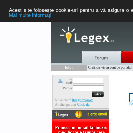
Acest site foloseşte cookie-uri pentru a vă asigura o e
Mai multe informaţii
Nou :
Legex.ro - portal de legislati
Info :
Creându-vă un cont pe portalul ww
Info :
www.tntauto.ro - Managementul 
E-
mail:
Parola:
Nu ai cont?
Inregistreaza-te
Ai uitat parola?
Click aici