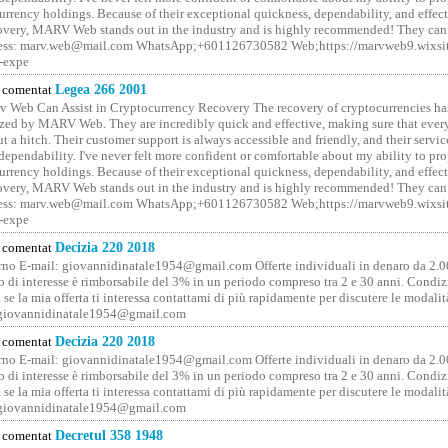
rrency holdings. Because of their exceptional quickness, dependability, and effect
covery, MARV Web stands out in the industry and is highly recommended! They can 
ess: marv.web@mail.com WhatsApp;+601126730582 Web;https://marvweb9.wixsi
-expe
comentat
Legea 266 2001
 Web Can Assist in Cryptocurrency Recovery The recovery of cryptocurrencies ha
ized by MARV Web. They are incredibly quick and effective, making sure that ever
t a hitch. Their customer support is always accessible and friendly, and their servi
 dependability. I've never felt more confident or comfortable about my ability to pr
rrency holdings. Because of their exceptional quickness, dependability, and effect
covery, MARV Web stands out in the industry and is highly recommended! They can 
ess: marv.web@mail.com WhatsApp;+601126730582 Web;https://marvweb9.wixsi
-expe
comentat
Decizia 220 2018
no E-mail: giovannidinatale1954@­gmail.­com Offerte individuali in denaro da 2.0
o di interesse è rimborsabile del 3% in un periodo compreso tra 2 e 30 anni. Condiz
 se la mia offerta ti interessa contattami di più rapidamente per discutere le modali
 giovannidinatale1954@­gmail.­com
comentat
Decizia 220 2018
no E-mail: giovannidinatale1954@­gmail.­com Offerte individuali in denaro da 2.0
o di interesse è rimborsabile del 3% in un periodo compreso tra 2 e 30 anni. Condiz
 se la mia offerta ti interessa contattami di più rapidamente per discutere le modali
 giovannidinatale1954@­gmail.­com
comentat
Decretul 358 1948