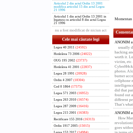
Articolul 2 din actul Ordin 13 2001
modifica articolul 15 din actul Legea
21 1996
Articolul 1 din actul Ordin 13 2001 in
Momentan n
legatura cu articolul 8 din actul Legea
21 1996
nu a fost modificat de niciun act
Comentari
Cele mai căutate legi
ANONIM a 
usually d
Legea 40 2011
(24592)
hacking and
Hotărârea 73 2006
(24022)
worth it. L
OUG 195 2002
(23737)
victim, etc
CyberH4cks 
Hotărârea 41 2001
(22837)
photos. A l
Legea 28 1991
(20928)
burner acco
Ordin 4 2007
(18304)
cellphone 
intelligenc
Cod 0 1864
(17575)
did that pa
Legea 571 2003
(16952)
found out a
different p
Legea 263 2010
(16574)
That’s what 
Legea 287 2009
(16416)
ANONIM a 
Legea 215 2001
(16383)
How Marv
Rectificare 155 2016
(16313)
revolution
Ordin 1917 2005
(15015)
goes withou
in terms of
Legea 153 2017
(14984)