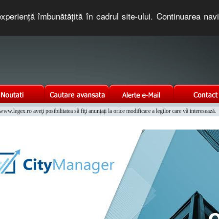
xperienţă îmbunătăţită în cadrul site-ului. Continuarea nav
e romaneasca. Un serviciu oferit gratuit de TNT COMPUTERS
w.legex.ro aveţi posibilitatea să fiţi anunţaţi la orice modificare a legilor care vă interesează.
Integrat al Parcului Auto