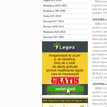
Legea 610 2020
What type
expand your
Hotărârea 1619 2003
still not g
Hotărârea 786 1996
number +91
Ordin 923 2014
ANONIM a 
Decretul 627 2015
HIRE A 
Decizia 1039 2011
world is ver
victim. Las
Hotărârea 420 2016
investment 
Decretul 341 1995
them all da
experts ca
contacted t
cryptocurre
provided ne
funds. I was
this to mys
them today
(www.thehac
46 Red Lion
to reach ou
ANONIM a 
HIRE A 
world is ver
victim. Las
investment 
them all da