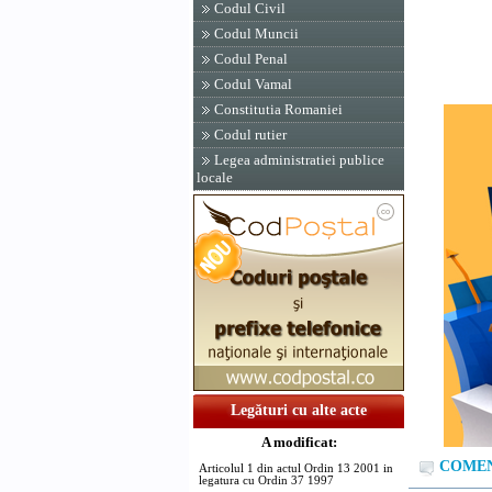
VIOR
Codul Civil
Codul Muncii
Codul Penal
Codul Vamal
Constitutia Romaniei
Codul rutier
Legea administratiei publice
locale
Legături cu alte acte
A modificat:
COMENT
Articolul 1 din actul Ordin 13 2001 in
legatura cu Ordin 37 1997