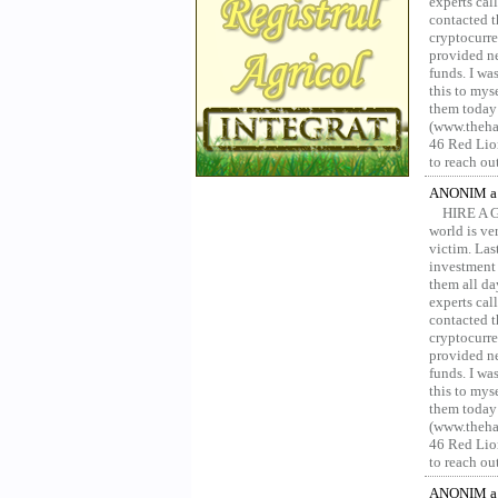
experts ca
contacted t
cryptocurre
provided ne
funds. I was
this to mys
them today
(www.thehac
46 Red Lion
to reach ou
ANONIM a 
HIRE A 
world is ver
victim. Las
investment 
them all da
experts ca
contacted t
cryptocurre
provided ne
funds. I was
this to mys
them today
(www.thehac
46 Red Lion
to reach ou
ANONIM a 