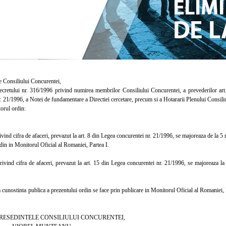
Consiliului Concurentei,
tului nr. 316/1996 privind numirea membrilor Consiliului Concurentei, a prevederilor art. 28
. 21/1996, a Notei de fundamentare a Directiei cercetare, precum si a Hotararii Plenului Consil
rul ordin:
nd cifra de afaceri, prevazut la art. 8 din Legea concurentei nr. 21/1996, se majoreaza de la 5 mi
din in Monitorul Oficial al Romaniei, Partea I.
ind cifra de afaceri, prevazut la art. 15 din Legea concurentei nr. 21/1996, se majoreaza la 6
nostinta publica a prezentului ordin se face prin publicare in Monitorul Oficial al Romaniei, Par
NTELE CONSILIULUI CONCURENTEI,