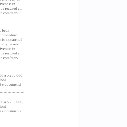
iveness in
be reached at:
te.com/marv-
s been
y procedure
ce is unmatched
operly recover
iveness in
be reached at:
te.com/marv-
00 a 5.200.000,
ioni
tà e documenti
00 a 5.200.000,
ioni
tà e documenti