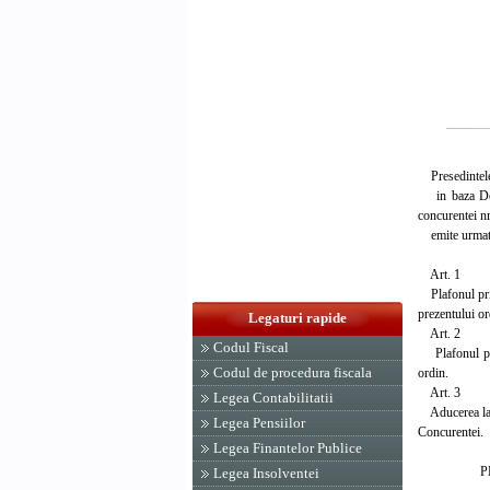
Presedintele 
in baza Decre
concurentei nr
emite urmato
Art. 1
Plafonul privi
prezentului or
Legaturi rapide
Art. 2
Codul Fiscal
Plafonul priv
Codul de procedura fiscala
ordin.
Art. 3
Legea Contabilitatii
Aducerea la cu
Legea Pensiilor
Concurentei.
Legea Finantelor Publice
PRESEDI
Legea Insolventei