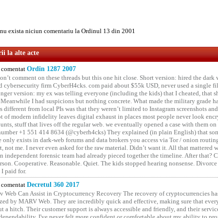
u exista niciun comentariu la Ordinul 13 din 2001
i la alte acte
comentat
Ordin 1287 2007
on’t comment on these threads but this one hit close. Short version: hired the dark 
 cybersecurity firm CyberH4cks. com paid about $55k USD, never used a single file 
onger version: my ex was telling everyone (including the kids) that I cheated, that s
. Meanwhile I had suspicions but nothing concrete. What made the military grade ha
different from local PIs was that they weren’t limited to Instagram screenshots and
ot of modern infidelity leaves digital exhaust in places most people never look en
unts, stuff that lives off the regular web. we eventually opened a case with them on
number +1 551 414 8634 (@cyberh4cks) They explained (in plain English) that som
e only exists in dark-web forums and data brokers you access via Tor / onion routin
rt, not me. I never even asked for the raw material. Didn’t want it. All that mattered 
n independent forensic team had already pieced together the timeline. After that?
erson. Cooperative. Reasonable. Quiet. The kids stopped hearing nonsense. Divorce
I paid for.
comentat
Decretul 360 2017
 Web Can Assist in Cryptocurrency Recovery The recovery of cryptocurrencies ha
ized by MARV Web. They are incredibly quick and effective, making sure that ever
t a hitch. Their customer support is always accessible and friendly, and their servi
 dependability. I've never felt more confident or comfortable about my ability to pr