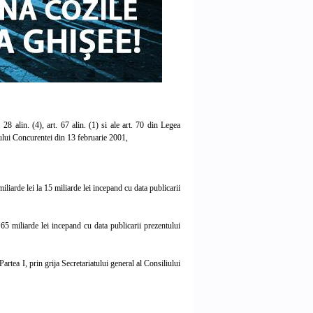
 alin. (4), art. 67 alin. (1) si ale art. 70 din Legea
iului Concurentei din 13 februarie 2001,
liarde lei la 15 miliarde lei incepand cu data publicarii
5 miliarde lei incepand cu data publicarii prezentului
tea I, prin grija Secretariatului general al Consiliului