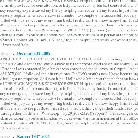
lled THE HACK ANGELS RECOVERY EXPERT. Help individuals recover their lost f
he email provided for consultation, to help me recover my funds. I contacted them.
ncy recovery experts saved my life by helping me recover all my losses in just nine 
cessary requirements and relative information to complete the successful recovery
 filled with joy asI got my everything back. I really can't tell how happy I am. I said
elf but share it to the public so that all scammed victims can get their funds back, 
 through their hotline at: WhatsApp +1(520)200-2320) (support@thehackangels.c
kangels.com) If you're in London, you can even visit them in person at their office
 Street, London WC1R 4PF, UK. They’re super helpful and really know their stuff!
t if you need help.
comentat
Decretul 139 2005
GENUINE HACKER TO RECOVER YOUR LOST FUNDS Hello everyone, The Crypt
y volatile and a lot of individuals have lost their crypto assets to online scams . I w
t October I was contacted by a broker who convinced me to invest in Crypto. I made 
of € 875,000. I followed their instructions. For TWO months now I have been tryin
y, but I got no response. God is so kind. I followed a broadcast that teaches on how
lled THE HACK ANGELS RECOVERY EXPERT. Help individuals recover their lost f
he email provided for consultation, to help me recover my funds. I contacted them.
ncy recovery experts saved my life by helping me recover all my losses in just nine 
cessary requirements and relative information to complete the successful recovery
 filled with joy asI got my everything back. I really can't tell how happy I am. I said
elf but share it to the public so that all scammed victims can get their funds back, 
 through their hotline at: WhatsApp +1(520)200-2320) (support@thehackangels.c
kangels.com) If you're in London, you can even visit them in person at their office
 Street, London WC1R 4PF, UK. They’re super helpful and really know their stuff!
t if you need help.
comentat
Raport 1937 2021