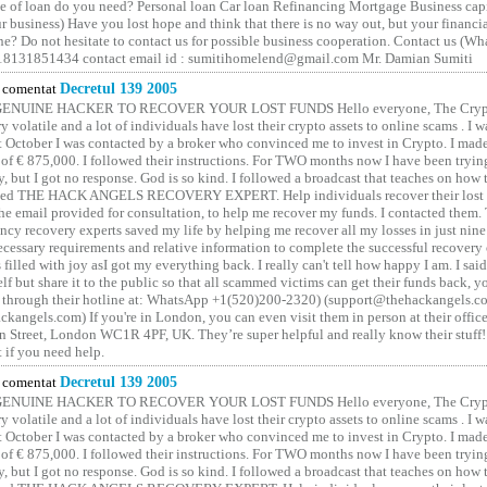
 of loan do you need? Personal loan Car loan Refinancing Mortgage Business capit
 business) Have you lost hope and think that there is no way out, but your financi
one? Do not hesitate to contact us for possible business cooperation. Contact us (W
8131851434 contact email id : sumitihomelend@gmail.com Mr. Damian Sumiti
comentat
Decretul 139 2005
GENUINE HACKER TO RECOVER YOUR LOST FUNDS Hello everyone, The Crypt
y volatile and a lot of individuals have lost their crypto assets to online scams . I w
t October I was contacted by a broker who convinced me to invest in Crypto. I made 
of € 875,000. I followed their instructions. For TWO months now I have been tryin
y, but I got no response. God is so kind. I followed a broadcast that teaches on how
lled THE HACK ANGELS RECOVERY EXPERT. Help individuals recover their lost f
he email provided for consultation, to help me recover my funds. I contacted them.
ncy recovery experts saved my life by helping me recover all my losses in just nine 
cessary requirements and relative information to complete the successful recovery
 filled with joy asI got my everything back. I really can't tell how happy I am. I said
elf but share it to the public so that all scammed victims can get their funds back, 
 through their hotline at: WhatsApp +1(520)200-2320) (support@thehackangels.c
kangels.com) If you're in London, you can even visit them in person at their office
 Street, London WC1R 4PF, UK. They’re super helpful and really know their stuff!
t if you need help.
comentat
Decretul 139 2005
GENUINE HACKER TO RECOVER YOUR LOST FUNDS Hello everyone, The Crypt
y volatile and a lot of individuals have lost their crypto assets to online scams . I w
t October I was contacted by a broker who convinced me to invest in Crypto. I made 
of € 875,000. I followed their instructions. For TWO months now I have been tryin
y, but I got no response. God is so kind. I followed a broadcast that teaches on how