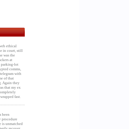
web ethical
in court, still
he was the
ckers at
 parking-lot
crypted comms,
 telegram with
e of that
g. Again they
was that my ex
 Completely
 wrapped fast.
s been
y procedure
ce is unmatched
operly recover