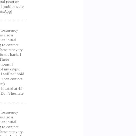
al (start or
al problems are
hatsApp)
ocurrency
as also a
an initial
g to contact
 these recovery
unds back. I
 These
hours. I
 of my crypto
 I will not hold
you can contact
om).
 located at 45-
 Don’t hesitate
ocurrency
as also a
an initial
g to contact
 these recovery