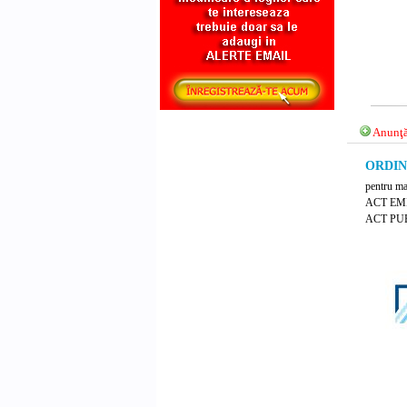
Anunţă
ORDIN 
pentru ma
ACT EM
ACT PUB