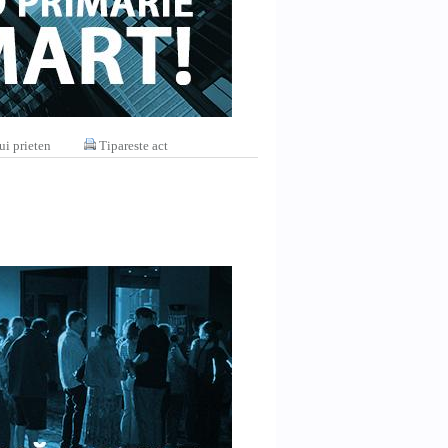
ui prieten
Tipareste act