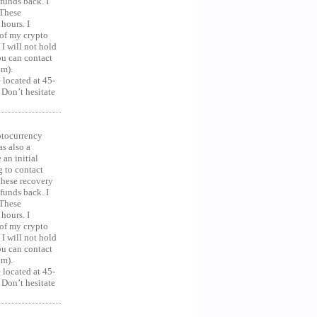
unds back. I
 These
hours. I
 of my crypto
 I will not hold
you can contact
om).
 located at 45-
 Don’t hesitate
ocurrency
as also a
an initial
g to contact
 these recovery
unds back. I
 These
hours. I
 of my crypto
 I will not hold
you can contact
om).
 located at 45-
 Don’t hesitate