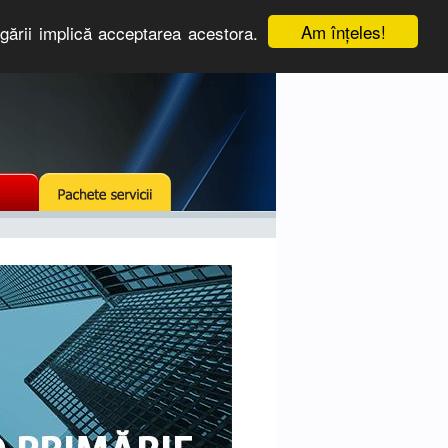
Am înţeles!
igării implică acceptarea acestora.