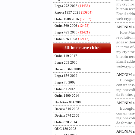
my cryptocu
Legea 273 2006
(14436)
bitcoin re
Raport 1937 2021
(13904)
Email addr
web-crypto
Ordin 1508 2016
(12957)
Ordin 560 2006
(12472)
ANONIM a 
How Marv
Legea 429 2003
(12421)
revolution
Ordin 976 1998
(12142)
goes withou
in terms of
Ultimele acte citite
my cryptocu
Ordin 119 2017
bitcoin re
Email addr
Legea 209 2008
web-crypto
Decretul 366 2008
ANONIM a 
Legea 656 2002
Buongior
Legea 78 2002
con un tass
Ordin 81 2013
ragionevoli
da fornire.
Ordin 1400 2014
Hotărârea 884 2003
ANONIM a 
Buongior
Decizia 546 2005
con un tass
Decizia 574 2008
ragionevoli
Ordin 820 2014
da fornire.
OUG 189 2008
ANONIM a 