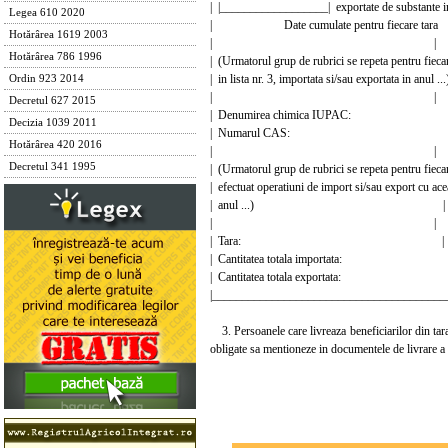
| |__________________| exportate de substante insc
Legea 610 2020
| Date cumulate pentru fiecare 
Hotărârea 1619 2003
| |
Hotărârea 786 1996
| (Urmatorul grup de rubrici se repeta pentru fieca
| in lista nr. 3, importata si/sau exportata in
Ordin 923 2014
| |
Decretul 627 2015
| Denumirea chimica IUP
Decizia 1039 2011
| Numarul CAS:
Hotărârea 420 2016
| |
Decretul 341 1995
| (Urmatorul grup de rubrici se repeta pentru fieca
| efectuat operatiuni de import si/sau export cu ac
| anul ...) |
| |
| Tara: |
| Cantitatea totala importat
| Cantitatea totala exportat
|_______________________________________
3. Persoanele care livreaza beneficiarilor din tara 
obligate sa mentioneze in documentele de livrare a m