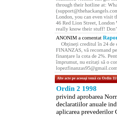
through their hotline at: W
(support@thehackangels.com
London, you can even visit th
46 Red Lion Street, London
really know their stuff! Don’
Rapor
ANONIM a comentat
Obțineți creditul în 24 d
FINANZAS, vă recomand pent
finanțare la cota de 2%. Pent
împrumut, nu ezitați să o con
lopezfinanzas95@gmail.co
Alte acte pe aceeaşi temă cu Ordin 11
Ordin 2 1998
privind aprobarea Norm
declaratiilor anuale in
aplicarea prevederilor 