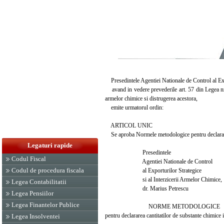
Presedintele Agentiei Nationale de Control al Expo
avand in vedere prevederile art. 57 din Legea nr. 5
armelor chimice si distrugerea acestora,
emite urmatorul ordin:
ARTICOL UNIC
Se aproba Normele metodologice pentru declararea c
Legaturi rapide
Presedintele
Codul Fiscal
Agentiei Nationale de Control
Codul de procedura fiscala
al Exporturilor Strategice
si al Interzicerii Armelor Chimice,
Legea Contabilitatii
dr. Marius Petrescu
Legea Pensiilor
Legea Finantelor Publice
NORME METODOLOGICE
pentru declararea cantitatilor de substante chimice i
Legea Insolventei