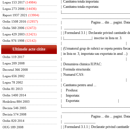
| Cantitatea totala importat
Legea 153 2017
(14984)
| Cantitatea totala exportat
Legea 273 2006
(14436)
|_______________________________________
Raport 1937 2021
(13904)
_______________________________________
Ordin 1508 2016
(12957)
| Pagina ... din ... pagini. Data ..
| _______________
Ordin 560 2006
(12472)
| | Formularul 3.1 | Declaratie privind cantitati
Legea 429 2003
(12421)
| |________________| inscrise in list
Ordin 976 1998
(12142)
| |
| (Urmatorul grup de rubrici se repeta pentru fieca
Ultimele acte citite
| in lista nr. 3, importata sau exportata in 
Ordin 119 2017
| |
Legea 209 2008
| Denumirea chimica IUP
| Formula structurala
Decretul 366 2008
| Numarul CAS:
Legea 656 2002
| |
Legea 78 2002
| Cantitatea pentru anul ..
Ordin 81 2013
| Produsa: 
| Importata: 
Ordin 1400 2014
| Exportata: |
Hotărârea 884 2003
|_______________________________________
Decizia 546 2005
_______________________________________
Decizia 574 2008
| Pagina ... din ... pagini. Data ..
Ordin 820 2014
| ________________
| | Formularul 3.1.1 | Declaratie privind cantitatile
OUG 189 2008