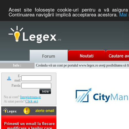
Acest site foloseşte cookie-uri pentru a vă asigura 
Continuarea navigării implică acceptarea acestora.
Mai 
Nou :
Legex.ro - portal de legislatie romaneasca. Un serviciu oferit g
Info :
Creându-vă un cont pe portalul www.legex.ro aveţi posibilitatea să fiţi
Info :
www.tntauto.ro - Managementul Integrat al Parcului Auto
E-
mail:
Parola:
Nu ai cont?
Inregistreaza-te
Ai uitat parola?
Click aici