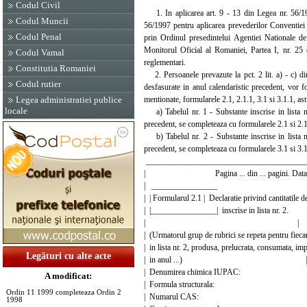
Codul Civil
1. In aplicarea art. 9 - 13 din Legea nr. 56/199
Codul Muncii
56/1997 pentru aplicarea prevederilor Conventiei pr
Codul Penal
prin Ordinul presedintelui Agentiei Nationale de
Monitorul Oficial al Romaniei, Partea I, nr. 25 
Codul Vamal
reglementari.
Constitutia Romaniei
2. Persoanele prevazute la pct. 2 lit. a) - c) din 
Codul rutier
desfasurate in anul calendaristic precedent, vor f
mentionate, formularele 2.1, 2.1.1, 3.1 si 3.1.1, ast
Legea administratiei publice
locale
a) Tabelul nr. 1 - Substante inscrise in lista nr. 
precedent, se completeaza cu formularele 2.1 si 2.1
b) Tabelul nr. 2 - Substante inscrise in lista nr. 
precedent, se completeaza cu formularele 3.1 si 3.1
_______________________________________
| Pagina ... din ... pagini. Data ..
| _______________
| | Formularul 2.1 | Declaratie privind cantitati
| |________________| inscrise in list
| |
| (Urmatorul grup de rubrici se repeta pentru fieca
| in lista nr. 2, produsa, prelucrata, consumata, imp
Legături cu alte acte
| in anul ...) |
| Denumirea chimica IUP
A modificat:
| Formula structurala
Ordin 11 1999 completeaza Ordin 2
| Numarul CAS:
1998