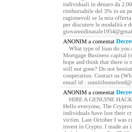
individuali in denaro da 2.00
rimborsabile del 3% in un pe
ragionevoli se la mia offerta
per discutere le modalità e 
giovannidinatale1954@­gmai
Decre
ANONIM a comentat
What type of loan do you 
Mortgage Business capital (s
hope and think that there is
still not gone? Do not hesita
cooperation. Contact us (W
email id : sumitihomelend
Decre
ANONIM a comentat
HIRE A GENUINE HAC
Hello everyone, The Cryptocu
individuals have lost their c
victim. Last October I was 
invest in Crypto. I made an i