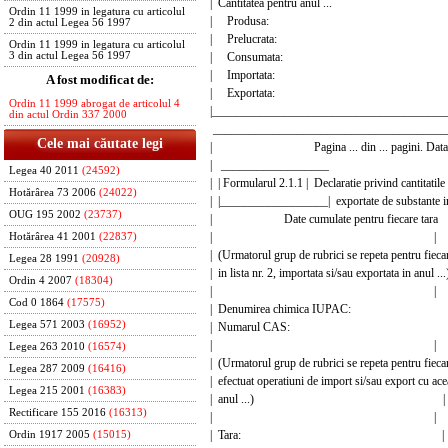
| Cantitatea pentru anul ..
Ordin 11 1999 in legatura cu articolul
| Produsa: 
2 din actul Legea 56 1997
| Prelucrata: 
Ordin 11 1999 in legatura cu articolul
| Consumata: 
3 din actul Legea 56 1997
| Importata: 
A fost modificat de:
| Exportata: 
Ordin 11 1999 abrogat de articolul 4
|_______________________________________
din actul Ordin 337 2000
_______________________________________
Cele mai căutate legi
| Pagina ... din ... pagini. Data ..
| ________________
Legea 40 2011
(24592)
| | Formularul 2.1.1 | Declaratie privind cantitatile
Hotărârea 73 2006
(24022)
| |__________________| exportate de substante insc
OUG 195 2002
(23737)
| Date cumulate pentru fiecare 
| |
Hotărârea 41 2001
(22837)
| (Urmatorul grup de rubrici se repeta pentru fieca
Legea 28 1991
(20928)
| in lista nr. 2, importata si/sau exportata in
Ordin 4 2007
(18304)
| |
Cod 0 1864
(17575)
| Denumirea chimica IUP
Legea 571 2003
(16952)
| Numarul CAS:
| |
Legea 263 2010
(16574)
| (Urmatorul grup de rubrici se repeta pentru fieca
Legea 287 2009
(16416)
| efectuat operatiuni de import si/sau export cu ac
Legea 215 2001
(16383)
| anul ...) |
Rectificare 155 2016
(16313)
| |
| Tara: |
Ordin 1917 2005
(15015)