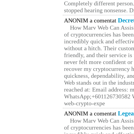
Completely different person
stopped hearing nonsense. Di
Decre
ANONIM a comentat
How Marv Web Can Assist
of cryptocurrencies has be
incredibly quick and effecti
without a hitch. Their custo
friendly, and their service i
never felt more confident or
recover my cryptocurrency h
quickness, dependability, an
Web stands out in the indus
reached at: Email address:
WhatsApp;+601126730582 W
web-crypto-expe
Legea
ANONIM a comentat
How Marv Web Can Assist
of cryptocurrencies has be