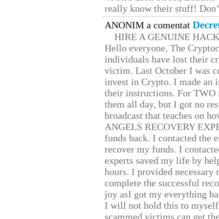
really know their stuff! Don’
Decre
ANONIM a comentat
HIRE A GENUINE HAC
Hello everyone, The Cryptocu
individuals have lost their c
victim. Last October I was 
invest in Crypto. I made an i
their instructions. For TWO 
them all day, but I got no re
broadcast that teaches on h
ANGELS RECOVERY EXPERT. H
funds back. I contacted the 
recover my funds. I contact
experts saved my life by hel
hours. I provided necessary 
complete the successful reco
joy asI got my everything bac
I will not hold this to myself
scammed victims can get the