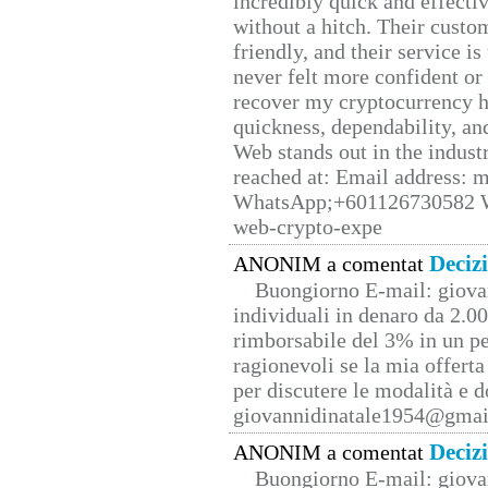
incredibly quick and effecti
without a hitch. Their custo
friendly, and their service i
never felt more confident or
recover my cryptocurrency h
quickness, dependability, an
Web stands out in the indus
reached at: Email address:
WhatsApp;+601126730582 W
web-crypto-expe
Deciz
ANONIM a comentat
Buongiorno E-mail: giova
individuali in denaro da 2.00
rimborsabile del 3% in un pe
ragionevoli se la mia offerta
per discutere le modalità e 
giovannidinatale1954@­gmai
Deciz
ANONIM a comentat
Buongiorno E-mail: giova