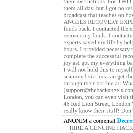
their instructions. For TWO 
them all day, but I got no re
broadcast that teaches on h
ANGELS RECOVERY EXPERT. H
funds back. I contacted the 
recover my funds. I contact
experts saved my life by hel
hours. I provided necessary 
complete the successful reco
joy asI got my everything bac
I will not hold this to myself
scammed victims can get the
through their hotline at: W
(support@thehackangels.com
London, you can even visit th
46 Red Lion Street, London
really know their stuff! Don’
Decre
ANONIM a comentat
HIRE A GENUINE HAC