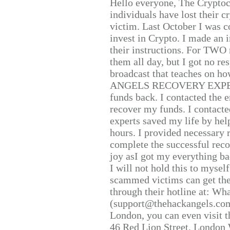
Hello everyone, The Cryptocu
individuals have lost their c
victim. Last October I was 
invest in Crypto. I made an i
their instructions. For TWO 
them all day, but I got no re
broadcast that teaches on h
ANGELS RECOVERY EXPERT. H
funds back. I contacted the 
recover my funds. I contact
experts saved my life by hel
hours. I provided necessary 
complete the successful reco
joy asI got my everything bac
I will not hold this to myself
scammed victims can get the
through their hotline at: W
(support@thehackangels.com
London, you can even visit th
46 Red Lion Street, London