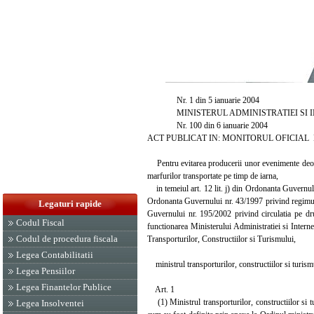
Nr. 1 din 5 ianuarie 2004
MINISTERUL ADMINISTRATIEI SI I
Nr. 100 din 6 ianuarie 2004
ACT PUBLICAT IN: MONITORUL OFICIAL NR. 
Pentru evitarea producerii unor evenimente deosebit
marfurilor transportate pe timp de iarna,
in temeiul art. 12 lit. j) din Ordonanta Guvernului 
Ordonanta Guvernului nr. 43/1997 privind regimul d
Legaturi rapide
Guvernului nr. 195/2002 privind circulatia pe dr
Codul Fiscal
functionarea Ministerului Administratiei si Intern
Codul de procedura fiscala
Transporturilor, Constructiilor si Turismului,
Legea Contabilitatii
ministrul transporturilor, constructiilor si turismu
Legea Pensiilor
Legea Finantelor Publice
Art. 1
(1) Ministrul transporturilor, constructiilor si tu
Legea Insolventei