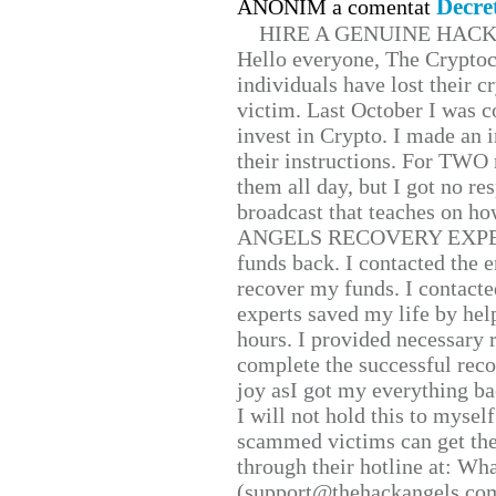
Decre
ANONIM a comentat
HIRE A GENUINE HAC
Hello everyone, The Cryptocu
individuals have lost their c
victim. Last October I was 
invest in Crypto. I made an i
their instructions. For TWO 
them all day, but I got no re
broadcast that teaches on h
ANGELS RECOVERY EXPERT. H
funds back. I contacted the 
recover my funds. I contact
experts saved my life by hel
hours. I provided necessary 
complete the successful reco
joy asI got my everything bac
I will not hold this to myself
scammed victims can get the
through their hotline at: W
(support@thehackangels.com