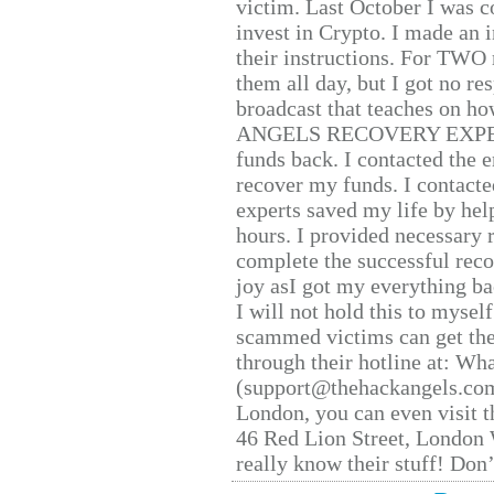
victim. Last October I was 
invest in Crypto. I made an i
their instructions. For TWO 
them all day, but I got no re
broadcast that teaches on h
ANGELS RECOVERY EXPERT. H
funds back. I contacted the 
recover my funds. I contact
experts saved my life by hel
hours. I provided necessary 
complete the successful reco
joy asI got my everything bac
I will not hold this to myself
scammed victims can get the
through their hotline at: W
(support@thehackangels.com
London, you can even visit th
46 Red Lion Street, London
really know their stuff! Don’