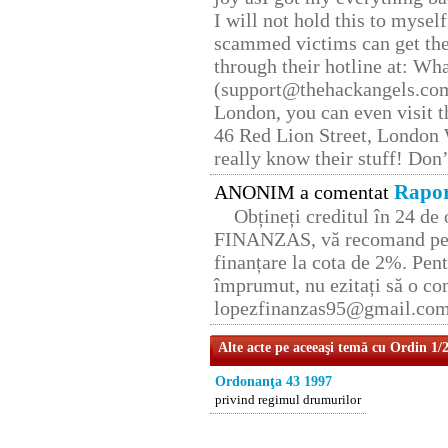
I will not hold this to myself
scammed victims can get the
through their hotline at: W
(support@thehackangels.com
London, you can even visit th
46 Red Lion Street, London
really know their stuff! Don’
Rapor
ANONIM a comentat
Obțineți creditul în 24 d
FINANZAS, vă recomand pent
finanțare la cota de 2%. Pent
împrumut, nu ezitați să o con
lopezfinanzas95@gmail.co
Alte acte pe aceeaşi temă cu Ordin 1/
Ordonanţa 43 1997
privind regimul drumurilor