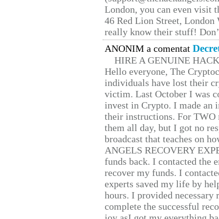
London, you can even visit th
46 Red Lion Street, London
really know their stuff! Don’
Decre
ANONIM a comentat
HIRE A GENUINE HAC
Hello everyone, The Cryptocu
individuals have lost their c
victim. Last October I was 
invest in Crypto. I made an i
their instructions. For TWO 
them all day, but I got no re
broadcast that teaches on h
ANGELS RECOVERY EXPERT. H
funds back. I contacted the 
recover my funds. I contact
experts saved my life by hel
hours. I provided necessary 
complete the successful reco
joy asI got my everything bac