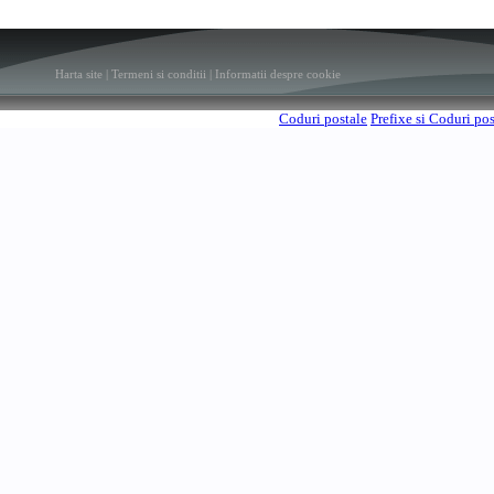
Harta site
|
Termeni si conditii
|
Informatii despre cookie
Coduri postale
Prefixe si Coduri po