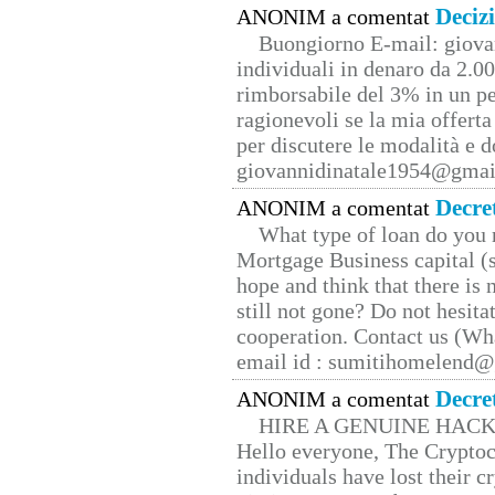
Deciz
ANONIM a comentat
Buongiorno E-mail: giova
individuali in denaro da 2.00
rimborsabile del 3% in un pe
ragionevoli se la mia offerta
per discutere le modalità e 
giovannidinatale1954@­gmai
Decre
ANONIM a comentat
What type of loan do you 
Mortgage Business capital (s
hope and think that there is
still not gone? Do not hesita
cooperation. Contact us (W
email id : sumitihomelend
Decre
ANONIM a comentat
HIRE A GENUINE HAC
Hello everyone, The Cryptocu
individuals have lost their c