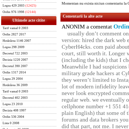
Momentan nu exista niciun comentariu la 
Legea 429 2003
(12425)
Ordin 976 1998
(12144)
Comentarii la alte acte
Ultimele acte citite
Ordin
ANONIM a comentat
Tarif vamal 0 2003
usually don’t comment on t
Ordin 2827 2017
version: hired the dark web 
Hotărârea 1146 2007
CyberH4cks. com paid about 
Legea 298 2009
court, still worth it. Longer
Decretul 722 2003
(including the kids) that I ch
Decizia 1220 2007
Meanwhile I had suspicions 
Decretul 390 2007
military grade hackers at Cy
Ordin 1317 2014
they weren’t limited to Inst
Legea 29 2004
lot of modern infidelity leav
Hotărârea 36 2009
Tarif vamal 0 2003
never look encrypted comms, 
Decretul 402 2003
regular web. we eventually 
Legea 23 2010
cellphone number +1 551 41
Decizia 408 1997
plain English) that some of t
Ordin 536 2004
forums and data brokers you 
Lista 0 2008
did that part, not me. I neve