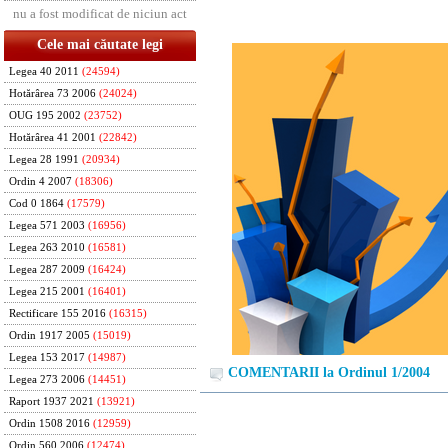
nu a fost modificat de niciun act
Cele mai căutate legi
Legea 40 2011
(24594)
Hotărârea 73 2006
(24024)
OUG 195 2002
(23752)
Hotărârea 41 2001
(22842)
Legea 28 1991
(20934)
Ordin 4 2007
(18306)
Cod 0 1864
(17579)
Legea 571 2003
(16956)
Legea 263 2010
(16581)
Legea 287 2009
(16424)
Legea 215 2001
(16401)
Rectificare 155 2016
(16315)
Ordin 1917 2005
(15019)
Legea 153 2017
(14987)
COMENTARII la Ordinul 1/2004
Legea 273 2006
(14451)
Raport 1937 2021
(13921)
Ordin 1508 2016
(12959)
Ordin 560 2006
(12474)