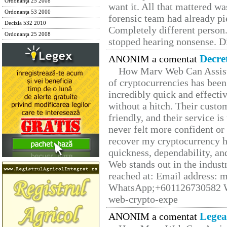
Ordonanţa 25 2008
want it. All that mattered w
Ordonanţa 53 2000
forensic team had already pie
Decizia 532 2010
Completely different person
Ordonanţa 25 2008
stopped hearing nonsense. Di
Decre
ANONIM a comentat
How Marv Web Can Assist
of cryptocurrencies has be
incredibly quick and effecti
without a hitch. Their custo
friendly, and their service i
never felt more confident or
recover my cryptocurrency h
quickness, dependability, an
Web stands out in the indus
reached at: Email address:
WhatsApp;+601126730582 W
web-crypto-expe
Legea
ANONIM a comentat