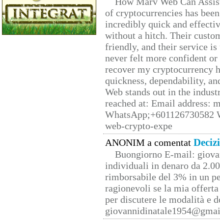
How Marv Web Can Assist
of cryptocurrencies has be
incredibly quick and effecti
without a hitch. Their custo
friendly, and their service i
never felt more confident or
recover my cryptocurrency h
quickness, dependability, an
Web stands out in the indus
reached at: Email address:
WhatsApp;+601126730582 W
web-crypto-expe
Deciz
ANONIM a comentat
Buongiorno E-mail: giova
individuali in denaro da 2.00
rimborsabile del 3% in un pe
ragionevoli se la mia offerta
per discutere le modalità e 
giovannidinatale1954@­gmai