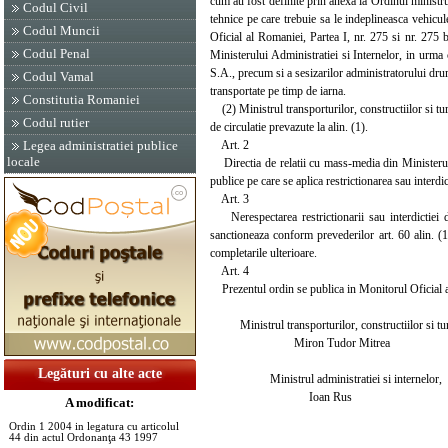
cum au fost definite prin anexa la Ordinul ministru
Codul Civil
tehnice pe care trebuie sa le indeplineasca vehicu
Codul Muncii
Oficial al Romaniei, Partea I, nr. 275 si nr. 275 
Codul Penal
Ministerului Administratiei si Internelor, in urm
S.A., precum si a sesizarilor administratorului drumu
Codul Vamal
transportate pe timp de iarna.
Constitutia Romaniei
(2) Ministrul transporturilor, constructiilor si turi
Codul rutier
de circulatie prevazute la alin. (1).
Art. 2
Legea administratiei publice
locale
Directia de relatii cu mass-media din Ministerul T
publice pe care se aplica restrictionarea sau interdi
Art. 3
Nerespectarea restrictionarii sau interdictiei di
sanctioneaza conform prevederilor art. 60 alin. (
completarile ulterioare.
Art. 4
Prezentul ordin se publica in Monitorul Oficial a
Ministrul transporturilor, constructiilor si tu
Miron Tudor Mitrea
Legături cu alte acte
Ministrul administratiei si internelor,
Ioan Rus
A modificat:
Ordin 1 2004 in legatura cu articolul
44 din actul Ordonanţa 43 1997