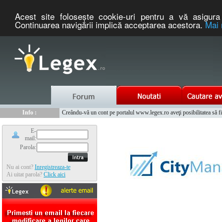
Acest site foloseşte cookie-uri pentru a vă asigura 
Continuarea navigării implică acceptarea acestora.
Mai 
Nou :
Legex.ro - portal de legislatie romaneasca. Un serviciu oferit g
Info :
Creându-vă un cont pe portalul www.legex.ro aveţi posibilitatea să fiţi
Info :
www.tntauto.ro - Managementul Integrat al Parcului Auto
E-
mail:
Parola:
Nu ai cont?
Inregistreaza-te
Ai uitat parola?
Click aici