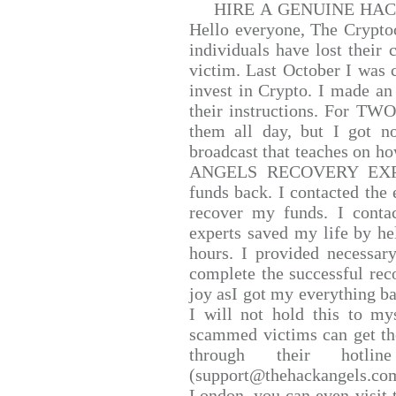
HIRE A GENUINE HA
Hello everyone, The Cryptoc
individuals have lost their 
victim. Last October I was
invest in Crypto. I made an 
their instructions. For TW
them all day, but I got n
broadcast that teaches on 
ANGELS RECOVERY EXPERT.
funds back. I contacted the 
recover my funds. I conta
experts saved my life by he
hours. I provided necessar
complete the successful rec
joy asI got my everything bac
I will not hold this to mys
scammed victims can get th
through their hotlin
(support@thehackangels.co
London, you can even visit t