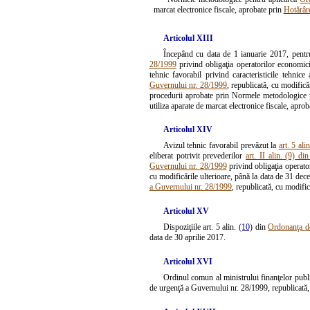
marcat electronice fiscale, aprobate prin
Hotărâr
Articolul XIII
Începând cu data de 1 ianuarie 2017, pentru 
28/1999
privind obligaţia operatorilor economici 
tehnic favorabil privind caracteristicile tehnic
Guvernului nr. 28/1999
, republicată, cu modifică
procedurii aprobate prin Normele metodologice 
utiliza aparate de marcat electronice fiscale, apro
Articolul XIV
Avizul tehnic favorabil prevăzut la
art. 5 al
eliberat potrivit prevederilor
art. II alin. (9) 
Guvernului nr. 28/1999
privind obligaţia operator
cu modificările ulterioare, până la data de 31 dece
a Guvernului nr. 28/1999
, republicată, cu modific
Articolul XV
Dispoziţiile art. 5 alin.
(10)
din
Ordonanţa de
data de 30 aprilie 2017.
Articolul XVI
Ordinul comun al ministrului finanţelor public
de urgenţă a Guvernului nr. 28/1999, republicată, 