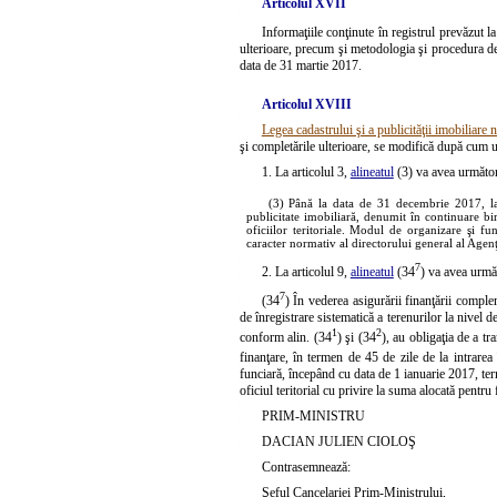
Articolul XVII
Informaţiile conţinute în registrul prevăzut la
ulterioare, precum şi metodologia şi procedura de
data de 31 martie 2017.
Articolul XVIII
Legea cadastrului şi a publicităţii imobiliare 
şi completările ulterioare, se modifică după cum 
1. La articolul 3,
alineatul
(3) va avea următor
(3) Până la data de 31 decembrie 2017, la n
publicitate imobiliară, denumit în continuare bir
oficiilor teritoriale. Modul de organizare şi fu
caracter normativ al directorului general al Agenţ
7
2. La articolul 9,
alineatul
(34
) va avea urmă
7
(34
) În vederea asigurării finanţării comple
de înregistrare sistematică a terenurilor la nivel de
1
2
conform alin. (34
) şi (34
), au obligaţia de a tr
finanţare, în termen de 45 de zile de la intrarea
funciară, începând cu data de 1 ianuarie 2017, term
oficiul teritorial cu privire la suma alocată pentru
PRIM-MINISTRU
DACIAN JULIEN CIOLOŞ
Contrasemnează:
Şeful Cancelariei Prim-Ministrului,