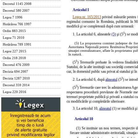
Decretul 1145 2008
Articolul I
Decretul 580 2007
Legea nr. 165/2013
privind măsurile pentru f
Legea 7 1996
regimului comunist în România, publicată în Mon
Hotărârea 766 1997
modifică şi se completează după cum urmează:
Ordin 883 2015
1
1. La articolul 6, alineatele
(5)
şi (5
) se modi
Legea 71 2010
(5) La propunerea comisiei judeţene de fon
Hotărârea 789 1991
Autoritatea Naţională pentru Restituirea Propriet
situaţiei centralizatoare, aflate în proprietatea publ
Legea 227 2015
în natură.
Ordin 218 2018
1
(5
) Terenurile preluate în vederea finaliză
Decretul 476 2009
Statului, de la alte instituţii sau societăţi comerc
caz, în domeniul public sau privat al statului şi î
Decizia 694 2007
2
Decizia 1287 2010
2. La articolul 6, după
alineatul
(5
) se introd
Decretul 359 2014
3
(5
) Terenurile care trec în administrarea Agen
respectarea procedurii prevăzute de Normele me
Legea 220 2016
terenuri proprietate publică şi privată a statului 
cu modificările şi completările ulterioare.
3. La articolul 10,
alineatul
(1) se modifică şi
Articolul 10
(1) Se instituie un nou termen, respectiv d
fiecare unitate administrativ-teritorială, situaţia