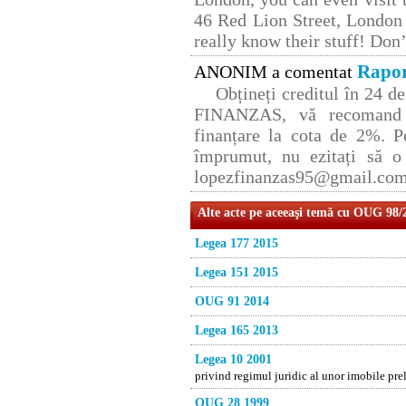
46 Red Lion Street, London
really know their stuff! Don’
Rapor
ANONIM a comentat
Obțineți creditul în 24 
FINANZAS, vă recomand p
finanțare la cota de 2%. P
împrumut, nu ezitați să o 
lopezfinanzas95@gmail.co
Alte acte pe aceeaşi temă cu OUG 98/
Legea 177 2015
Legea 151 2015
OUG 91 2014
Legea 165 2013
Legea 10 2001
privind regimul juridic al unor imobile pr
OUG 28 1999