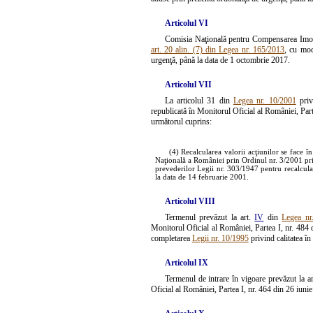
Articolul VI
Comisia Naţională pentru Compensarea Imobile
art. 20 alin. (7) din Legea nr. 165/2013
, cu mod
urgenţă, până la data de 1 octombrie 2017.
Articolul VII
La articolul 31 din
Legea nr. 10/2001
priv
republicată în Monitorul Oficial al României, Part
următorul cuprins:
(4) Recalcularea valorii acţiunilor se face în
Naţională a României prin Ordinul nr. 3/2001 priv
prevederilor Legii nr. 303/1947 pentru recalculare
la data de 14 februarie 2001.
Articolul VIII
Termenul prevăzut la art.
IV
din
Legea nr
Monitorul Oficial al României, Partea I, nr. 484 d
completarea
Legii nr. 10/1995
privind calitatea în
Articolul IX
Termenul de intrare în vigoare prevăzut la a
Oficial al României, Partea I, nr. 464 din 26 iuni