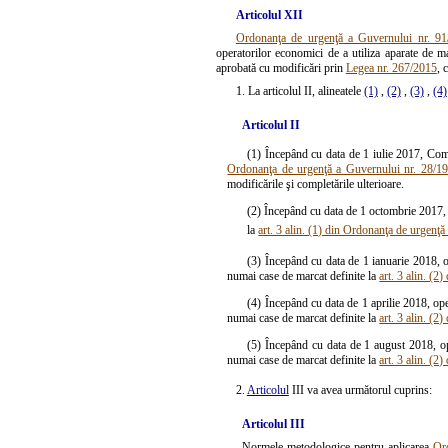
Articolul XII
Ordonanţa de urgenţă a Guvernului nr. 91
operatorilor economici de a utiliza aparate de m
aprobată cu modificări prin
Legea nr. 267/2015
, 
1. La articolul II, alineatele
(1)
,
(2)
,
(3)
,
(4)
Articolul II
(1) Începând cu data de 1 iulie 2017, Comis
Ordonanţa de urgenţă a Guvernului nr. 28/1
modificările şi completările ulterioare.
(2) Începând cu data de 1 octombrie 2017, s
la
art. 3 alin. (1) din Ordonanţa de urgenţ
(3) Începând cu data de 1 ianuarie 2018, ope
numai case de marcat definite la
art. 3 alin. (
(4) Începând cu data de 1 aprilie 2018, opera
numai case de marcat definite la
art. 3 alin. (
(5) Începând cu data de 1 august 2018, oper
numai case de marcat definite la
art. 3 alin. (
2.
Articolul
III va avea următorul cuprins:
Articolul III
Normele metodologice pentru aplicarea
Or