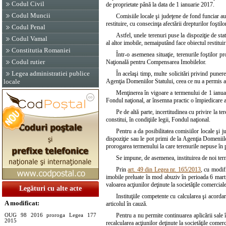
Codul Civil
de proprietate până la data de 1 ianuarie 2017.
Codul Muncii
Comisiile locale şi judeţene de fond funciar au
restituire, cu consecinţa afectării drepturilor foştilo
Codul Penal
Astfel, unele terenuri puse la dispoziţie de sta
Codul Vamal
al altor imobile, nemaiputând face obiectul restituiri
Constitutia Romaniei
Într-o asemenea situaţie, terenurile foştilor 
Codul rutier
Naţională pentru Compensarea Imobilelor.
Legea administratiei publice
În acelaşi timp, multe solicitări privind punere
Agenţia Domeniilor Statului, ceea ce nu a permis apl
locale
Menţinerea în vigoare a termenului de 1 ianuar
Fondul naţional, ar însemna practic o împiedicare a 
Pe de altă parte, incertitudinea cu privire la te
constitui, în condiţiile legii, Fondul naţional.
Pentru a da posibilitatea comisiilor locale şi j
dispoziţie sau le pot primi de la Agenţia Domeniil
prorogarea termenului la care terenurile nepuse în 
Se impune, de asemenea, instituirea de noi term
Prin
art. 49 din Legea nr. 165/2013
, cu modifi
imobile preluate în mod abuziv în perioada 6 marti
valoarea acţiunilor deţinute la societăţile comercia
Legături cu alte acte
Instituţiile competente cu calcularea şi acorda
A modificat:
articolul în cauză.
Pentru a nu permite continuarea aplicării sale î
OUG 98 2016 proroga Legea 177
2015
recalcularea acţiunilor deţinute la societăţile comer