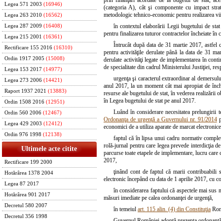
Legea 571 2003
(16946)
(categoria A), cât şi componente cu impact strat
metodologic tehnico-economic pentru realizarea viit
Legea 263 2010
(16562)
în contextul elaborării Legii bugetului de sta
Legea 287 2009
(16408)
pentru finalizarea tuturor contractelor încheiate în
Legea 215 2001
(16361)
Întrucât după data de 31 martie 2017, astfel 
Rectificare 155 2016
(16310)
pentru activităţile derulate până la data de 31 mar
Ordin 1917 2005
(15008)
derulate activităţi legate de implementarea în contin
de specialitate din cadrul Ministerului Justiţiei, r
Legea 153 2017
(14977)
urgenţa şi caracterul extraordinar al demersulu
Legea 273 2006
(14421)
anul 2017, la un moment cât mai apropiat de înch
Raport 1937 2021
(13883)
resurse ale bugetului de stat, în vederea realizării
în Legea bugetului de stat pe anul 2017.
Ordin 1508 2016
(12951)
Luând în considerare necesitatea prelungirii t
Ordin 560 2006
(12467)
Ordonanţa de urgenţă a Guvernului nr. 91/2014
p
Legea 429 2003
(12412)
economici de a utiliza aparate de marcat electronice
Ordin 976 1998
(12138)
faptul că în lipsa unui cadru normativ complet
rolă-jurnal pentru care legea prevede interdicţia de
Ultimele acte citite
parcurse toate etapele de implementare, lucru care c
2017,
Rectificare 199 2000
ţinând cont de faptul că marii contribuabili s
Hotărârea 1378 2004
electronic începând cu data de 1 aprilie 2017, cu co
Legea 87 2017
în considerarea faptului că aspectele mai sus 
Hotărârea 901 2017
măsuri imediate pe calea ordonanţei de urgenţă,
Decretul 580 2007
în temeiul
art. 115 alin. (4) din Constituţia
Româ
Decretul 356 1998
Guvernul României adoptă prezenta ordonanţă