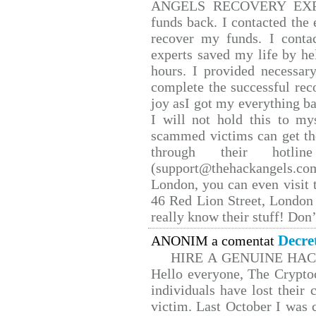
ANGELS RECOVERY EXPERT.
funds back. I contacted the 
recover my funds. I conta
experts saved my life by he
hours. I provided necessar
complete the successful rec
joy asI got my everything bac
I will not hold this to mys
scammed victims can get th
through their hotlin
(support@thehackangels.co
London, you can even visit t
46 Red Lion Street, London
really know their stuff! Don’
Decre
ANONIM a comentat
HIRE A GENUINE HA
Hello everyone, The Cryptoc
individuals have lost their 
victim. Last October I was