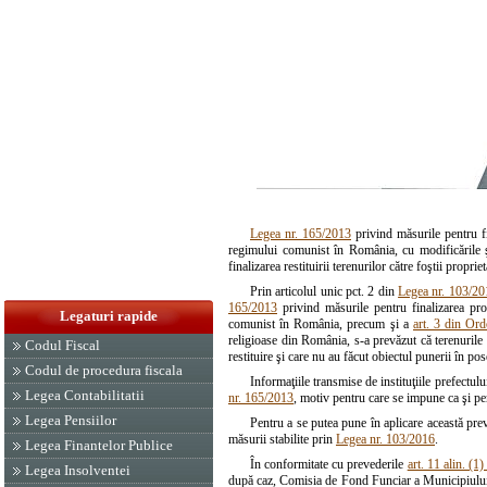
Legea nr. 165/2013
privind măsurile pentru fi
regimului comunist în România, cu modificările şi
finalizarea restituirii terenurilor către foştii propr
Prin articolul unic pct. 2 din
Legea nr. 103/20
165/2013
privind măsurile pentru finalizarea pro
Legaturi rapide
comunist în România, precum şi a
art. 3 din Or
religioase din România, s-a prevăzut că terenurile 
Codul Fiscal
restituire şi care nu au făcut obiectul punerii în p
Codul de procedura fiscala
Informaţiile transmise de instituţiile prefectului
Legea Contabilitatii
nr. 165/2013
, motiv pentru care se impune ca şi pen
Legea Pensiilor
Pentru a se putea pune în aplicare această prev
măsurii stabilite prin
Legea nr. 103/2016
.
Legea Finantelor Publice
În conformitate cu prevederile
art. 11 alin. (1
Legea Insolventei
după caz, Comisia de Fond Funciar a Municipiului Buc