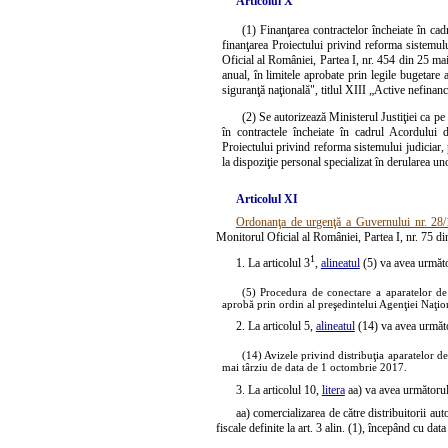
Articolul X
(1) Finanţarea contractelor încheiate în c
finanţarea Proiectului privind reforma sistemulu
Oficial al României, Partea I, nr. 454 din 25 mai
anual, în limitele aprobate prin legile bugetare 
siguranţă naţională", titlul XIII „Active nefinanci
(2) Se autorizează Ministerul Justiţiei ca pe
în contractele încheiate în cadrul Acordului
Proiectului privind reforma sistemului judiciar,
la dispoziţie personal specializat în derularea u
Articolul XI
Ordonanţa de urgenţă a Guvernului nr. 28
Monitorul Oficial al României, Partea I, nr. 75 d
1
1. La articolul 3
,
alineatul
(5) va avea următo
(5) Procedura de conectare a aparatelor de 
aprobă prin ordin al preşedintelui Agenţiei Naţio
2. La articolul 5,
alineatul
(14) va avea următ
(14) Avizele privind distribuţia aparatelor de 
mai târziu de data de 1 octombrie 2017.
3. La articolul 10,
litera
aa) va avea următorul
aa) comercializarea de către distribuitorii aut
fiscale definite la art. 3 alin. (1), începând cu da