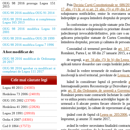
OUG 98 2016 proroga Legea 151
Prin
Decizia Curţii Constituţionale nr. 686/20
2015
17 alin. (1) lit. a) şi art. 21 alin. (5) şi (8) din 
OUG 98 2016 modifica OUG 91 2014
soluţionarea notificărilor, emise în executarea u
îndreptăţite şi asupra întinderii dreptului de proprie
OUG 98 2016 modifica si completeaza
Legea 165 2013
În conformitate cu principiile statuate prin De
conform căreia se soluţionează cu prioritate dosarele
OUG 98 2016 modifica Legea 10
2001
judecătoreşti irevocabile/definitive, prin care s-a
aplicarea principiilor statuate de Curtea Constitu
OUG 98 2016 modifica OUG 28 1999
întinderea dreptului, precum şi calitatea de persoană 
OUG 98 2016 modifica Legea 7 1996
Constatând că termenul prevăzut de
art. 147
A fost modificat de:
României, Partea I, nr. 68 din 27 ianuarie 2015, a 
OUG 98 2016 modificat de Ordonanţa
de urgenţă, a
art. 34 alin. (5) lit. b) din Lege
20 2017
aplicată tuturor dosarelor care conţin hotărâri jude
OUG 98 2016 aprobat cu modificari si
Având în vedere termenele de realizare foarte 
completari de Legea 111 2017
insolvenţă la nivel teritorial, prevăzute de
Legea nr
Cele mai căutate legi
luând în considerare faptul că prevederile
Internaţională pentru Reconstrucţie şi Dezvoltare p
Legea 40 2011
(24583)
prin
art. II din Ordonanţa de urgenţă a Guvernu
Hotărârea 73 2006
(24019)
României pentru toate contractele încheiate în cadru
se va utiliza pentru realizarea activităţilor legate d
OUG 195 2002
(23708)
urmează a fi alocate pentru fiecare obiectiv în pa
Hotărârea 41 2001
(22826)
ministrului justiţiei, în calitate de reprezentant al
Legea 28 1991
(20910)
ţinând cont de faptul că
Legea nr. 205/2006
, 
împrumut, şi anume 31 martie 2017,
Ordin 4 2007
(18301)
având în vedere necesitatea finalizării contract
Cod 0 1864
(17572)
prin finanţări acordate de la bugetul de stat, ac