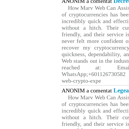
Decre
ANONIM a comentat
How Marv Web Can Assist
of cryptocurrencies has b
incredibly quick and effect
without a hitch. Their cu
friendly, and their service 
never felt more confident o
recover my cryptocurrency
quickness, dependability, a
Web stands out in the indus
reached at: Email
WhatsApp;+601126730582 W
web-crypto-expe
Legea
ANONIM a comentat
How Marv Web Can Assist
of cryptocurrencies has b
incredibly quick and effect
without a hitch. Their cu
friendly, and their service 