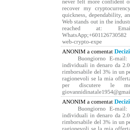
never felt more confident o
recover my cryptocurrency
quickness, dependability, a
Web stands out in the indus
reached at: Email
WhatsApp;+601126730582 W
web-crypto-expe
Deciz
ANONIM a comentat
Buongiorno E-mail: 
individuali in denaro da 2.0
rimborsabile del 3% in un p
ragionevoli se la mia offert
per discutere le mo
giovannidinatale1954@­gmai
Deciz
ANONIM a comentat
Buongiorno E-mail: 
individuali in denaro da 2.0
rimborsabile del 3% in un p
ragionevoli se la mia offert