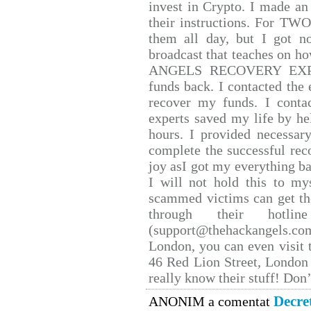
invest in Crypto. I made an 
their instructions. For TW
them all day, but I got n
broadcast that teaches on 
ANGELS RECOVERY EXPERT.
funds back. I contacted the 
recover my funds. I conta
experts saved my life by he
hours. I provided necessar
complete the successful rec
joy asI got my everything bac
I will not hold this to mys
scammed victims can get th
through their hotlin
(support@thehackangels.co
London, you can even visit t
46 Red Lion Street, London
really know their stuff! Don’
Decre
ANONIM a comentat