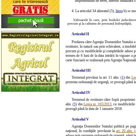
disponibilului de teren, ulterior finalizării s
4. La articolul 34 alineatul (5),
litera
b) se mo
b)
dosarele în care, prin hotărâri judecătore
precum şi la calitatea de persoană îndreptăţită;
Articolul II
Predarea către Agenţia Domeniilor Statului a t
restituire, în natură sau prin echivalent, a imobi
precum şi cu modificările şi completările aduse pr
termen de 6 luni de la data intrării în vigoare a 
carte funciară se realizează prin Agenţia Naţională
Articolul III
Termenul prevăzut la art. 11 alin.
(1)
din
Le
prezenta ordonanţă de urgenţă, se prorogă până la
Articolul IV
Termenul de restituire către foştii proprietari
alin.
(5)
din
Legea nr. 165/2013
, cu modificările
prorogă până la data de 1 ianuarie 2018.
Articolul V
Agenţia Domeniilor Statului publică pe pagin
naţional, în condiţiile prevăzute la
art. 20 alin.
aduse prin prezenta ordonanţă de urgenţă, până la