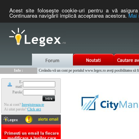
Acest site foloseşte cookie-uri pentru a vă asigura 
Continuarea navigării implică acceptarea acestora.
Mai 
Nou :
Info :
Legex.ro - portal de legislatie romaneasca. Un serviciu oferit g
Creându-vă un cont pe portalul www.legex.ro aveţi posibilitatea să fiţi
Info :
www.tntauto.ro - Managementul Integrat al Parcului Auto
Info :
Cauta coduri postale si prefixe telefonice nationale si internationale
E-
mail:
Parola:
Nu ai cont?
Inregistreaza-te
Ai uitat parola?
Click aici