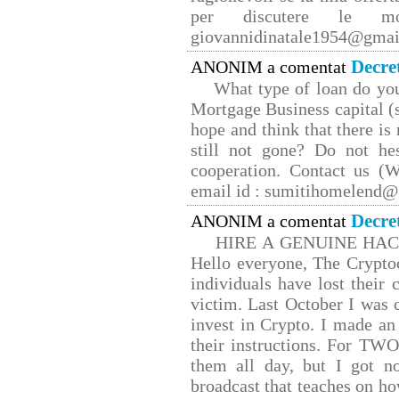
per discutere le mo
giovannidinatale1954@­gmai
Decre
ANONIM a comentat
What type of loan do yo
Mortgage Business capital (s
hope and think that there is
still not gone? Do not hes
cooperation. Contact us 
email id : sumitihomelend
Decre
ANONIM a comentat
HIRE A GENUINE HA
Hello everyone, The Cryptoc
individuals have lost their 
victim. Last October I was
invest in Crypto. I made an 
their instructions. For TW
them all day, but I got n
broadcast that teaches on 