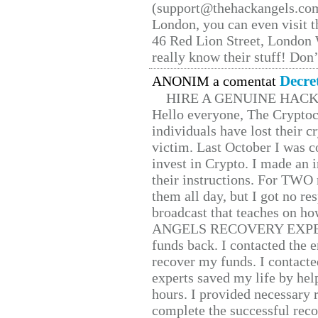
(support@thehackangels.com
London, you can even visit th
46 Red Lion Street, London
really know their stuff! Don’
Decre
ANONIM a comentat
HIRE A GENUINE HAC
Hello everyone, The Cryptocu
individuals have lost their c
victim. Last October I was 
invest in Crypto. I made an i
their instructions. For TWO 
them all day, but I got no re
broadcast that teaches on h
ANGELS RECOVERY EXPERT. H
funds back. I contacted the 
recover my funds. I contact
experts saved my life by hel
hours. I provided necessary 
complete the successful reco