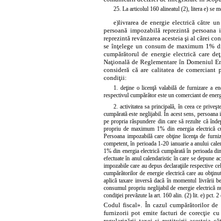
25. La articolul 160 alineatul (2),
litera
e) se mo
e)
livrarea de energie electrică către 
persoană impozabilă reprezintă persoana im
reprezintă revânzarea acesteia şi al cărei co
se înţelege un consum de maximum 1% din 
cumpărătorul de energie electrică care deţi
Naţională de Reglementare în Domeniul Ener
consideră că are calitatea de comerciant 
condiţii:
1. deţine o licenţă valabilă de furnizare a e
respectivul cumpărător este un comerciant de energi
2. activitatea sa principală, în ceea ce prive
cumpărată este neglijabil. În acest sens, persoana
pe propria răspundere din care să rezulte că înde
propriu de maximum 1% din energia electrică cumpă
Persoana impozabilă care obţine licenţa de furniz
competent, în perioada 1-20 ianuarie a anului cal
1% din energia electrică cumpărată în perioada din l
efectuate în anul calendaristic în care se depune ac
impozabile care au depus declaraţiile respective ce
cumpărătorilor de energie electrică care au obţinut
aplică taxare inversă dacă în momentul livrării b
consumul propriu neglijabil de energie electrică n
condiţiei prevăzute la art. 160 alin. (2) lit. e) pct. 2
Codul fiscal». În cazul cumpărătorilor de 
furnizorii pot emite facturi de corecţie cu
regularizării taxei şi restituirii acesteia 