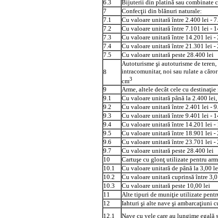
6.3
Bijuterii din platină sau combinate 
7
Confecţii din blănuri naturale:
7.1
Cu valoare unitară între 2.400 lei - 7
7.2
Cu valoare unitară între 7.101 lei - 1
7.3
Cu valoare unitară între 14.201 lei -
7.4
Cu valoare unitară între 21.301 lei -
7.5
Cu valoare unitară peste 28.400 lei
Autoturisme şi autoturisme de teren, 
intracomunitar, noi sau rulate a căro
8
3
cm
9
Arme, altele decât cele cu destinaţie 
9.1
Cu valoare unitară până la 2.400 lei,
9.2
Cu valoare unitară între 2.401 lei - 9
9.3
Cu valoare unitară între 9.401 lei - 1
9.4
Cu valoare unitară între 14.201 lei -
9.5
Cu valoare unitară între 18.901 lei -
9.6
Cu valoare unitară între 23.701 lei -
9.7
Cu valoare unitară peste 28.400 lei
10
Cartuşe cu glonţ utilizate pentru arme
10.1
Cu valoare unitară de până la 3,00 le
10.2
Cu valoare unitară cuprinsă între 3,01
10.3
Cu valoare unitară peste 10,00 lei
11
Alte tipuri de muniţie utilizate pentr
12
Iahturi şi alte nave şi ambarcaţiuni 
12.1
Nave cu vele care au lungime egală 