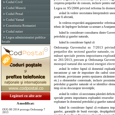
Codul Civil
creşterea preţurilor de consum, inclusiv pentru stabi
Codul Muncii
Legea nr. 95/2006 privind reforma în domeniu
având în vedere necesitatea întreprinderii uno
Codul Penal
poate fi afectată,
Codul Vamal
în vederea respectării angajamentelor referito
Constitutia Romaniei
tehnic de înţelegere încheiate ca urmare a Aranjam
Codul rutier
luând în considerare consultarea dintre Guver
petrolului şi gazelor naturale,
Legea administratiei publice
locale
luând în considerare faptul că
Ordonanţa Guvernului nr. 7/2013 privind 
preţurilor din sectorul gazelor naturale, cu
măsuri speciale pentru impozitarea exploatăr
nr. 261/2013, precum şi
Ordonanţa Guvernul
monopol natural din sectorul energiei electri
având în vedere faptul că domeniul exploatăr
mecanisme şi rate de impozitare din cadrul sisteme
accelerate, provizioane pentru epuizarea zăcămintelo
etc.) a elementelor contextuale, inclusiv proximita
petrolului şi gazelor naturale să se identifice elem
timp să nu descurajeze investiţiile,
având în vedere că necesitatea păstrării defici
Legături cu alte acte
speciale pentru impozitarea exploatării resurselor 
exploatare în domeniul petrolului şi gazelor natural
A modificat:
luând în considerare faptul că evaluarea impac
OUG 80 2014 proroga Ordonanţa 7
gazelor, garanţiile de bună execuţie, despăgubiril
2013