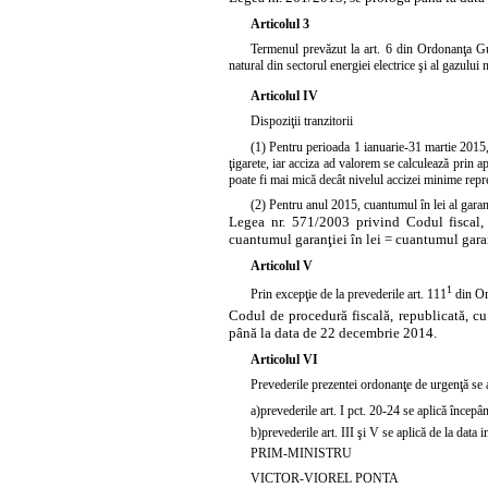
Articolul 3
Termenul
prevăzut la art. 6 din Ordonanţa Guv
natural din sectorul energiei electrice şi al gazulu
Articolul IV
Dispoziţii tranzitorii
(1) Pentru perioada 1 ianuarie-31 martie 2015, 
ţigarete, iar acciza ad valorem se calculează prin 
poate fi mai mică decât nivelul accizei minime repr
(2) Pentru anul 2015, cuantumul în lei al garanţii
Legea nr. 571/2003 privind
Codul fiscal,
cuantumul garanţiei în lei = cuantumul gara
Articolul V
1
Prin excepţie de la prevederile art. 111
din Or
Codul de procedură fiscală, republicată, cu 
până la data de 22 decembrie 2014.
Articolul VI
Prevederile prezentei ordonanţe de urgenţă se 
a)
prevederile art. I pct. 20-24 se aplică încep
b)
prevederile art. III şi V se aplică de la data 
PRIM-MINISTRU
VICTOR-VIOREL PONTA