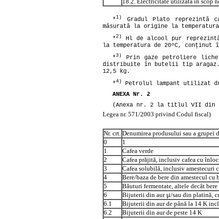
18.2. Electricitate utilizată în scop 
1)
*
Gradul Plato reprezintă ca
măsurată la origine la temperatura
2)
*
Hl de alcool pur reprezintă
la temperatura de 20ºC, conţinut î
3)
*
Prin gaze petroliere lichef
distribuite în butelii tip aragaz
12,5 kg.
4)
*
Petrolul lampant utilizat dr
ANEXA Nr. 2
(Anexa nr. 2 la titlul VII din
Legea nr. 571/2003 privind
Codul fiscal)
Nr. crt.
Denumirea produsului sau a grupei 
0
1
1
Cafea verde
2
Cafea prăjită, inclusiv cafea cu înloc
3
Cafea solubilă, inclusiv amestecuri c
4
Bere/baza de bere din amestecul cu 
5
Băuturi fermentate, altele decât bere 
6
Bijuterii din aur şi/sau din platină, 
6.1
Bijuterii din aur de până la 14 K inc
6.2
Bijuterii din aur de peste 14 K