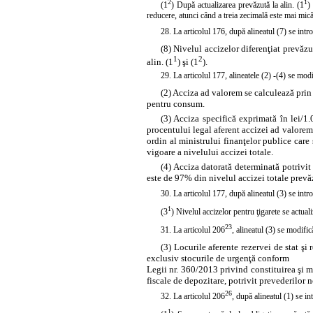
2
1
(1
) După actualizarea prevăzută la alin. (1
)
reducere, atunci când a treia zecimală este mai mică
28. La articolul 176, după
alineatul
(7) se intro
(8) Nivelul accizelor diferenţiat prevăzu
1
2
alin. (1
) şi (1
).
29. La articolul 177, alineatele
(2)
-(4)
se
modi
(2) Acciza ad valorem se calculează prin
pentru consum.
(3) Acciza specifică exprimată în lei/
procentului legal aferent accizei ad valorem 
ordin al ministrului finanţelor publice care 
vigoare a nivelului accizei totale.
(4) Acciza datorată determinată potrivit
este de 97% din nivelul accizei totale prevăz
30. La articolul 177, după
alineatul
(3) se intro
1
(3
) Nivelul accizelor pentru ţigarete se actual
23
31. La articolul 206
,
alineatul
(3) se modifică
(3) Locurile aferente rezervei de stat şi
exclusiv stocurile de urgenţă conform
Legii nr. 360/2013 privind constituirea şi m
fiscale de depozitare, potrivit prevederilor
26
32. La articolul 206
, după
alineatul
(1) se in
1