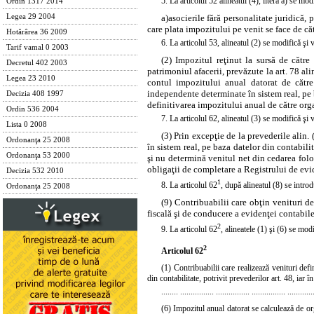
5. La articolul 52 alineatul (4),
litera
a) se modi
Ordin 1317 2014
a)
asocierile fără personalitate juridică,
Legea 29 2004
care plata impozitului pe venit se face de căt
Hotărârea 36 2009
6. La articolul 53,
alineatul
(2) se modifică şi 
Tarif vamal 0 2003
(2) Impozitul reţinut la sursă de către
Decretul 402 2003
patrimoniul afacerii, prevăzute la art. 78 ali
Legea 23 2010
contul impozitului anual datorat de către 
independente determinate în sistem real, pe ba
Decizia 408 1997
definitivarea impozitului anual de către org
Ordin 536 2004
7. La articolul 62,
alineatul
(3) se modifică şi 
Lista 0 2008
(3) Prin excepţie de la prevederile alin.
Ordonanţa 25 2008
în sistem real, pe baza datelor din contabili
Ordonanţa 53 2000
şi nu determină venitul net din cedarea folos
obligaţii de completare a Registrului de evi
Decizia 532 2010
1
8. La articolul 62
, după
alineatul
(8) se introd
Ordonanţa 25 2008
(9) Contribuabilii care obţin venituri 
fiscală şi de conducere a evidenţei contabile
2
9. La articolul 62
, alineatele
(1)
şi
(6)
se modif
2
Articolul 62
(1) Contribuabilii care realizează venituri defi
din contabilitate, potrivit prevederilor art. 48, iar
........ ................ ................ ................ ............
(6) Impozitul anual datorat se calculează de or