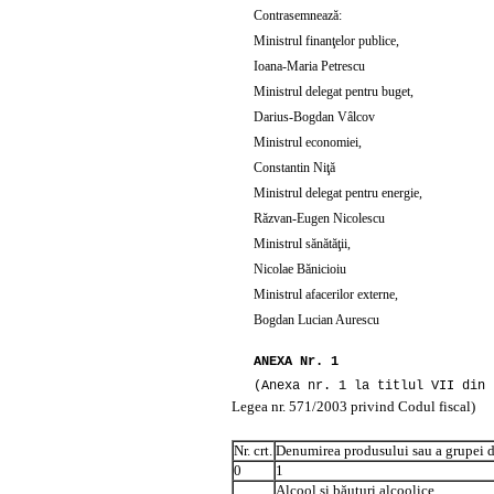
Contrasemnează:
Ministrul finanţelor publice,
Ioana-Maria Petrescu
Ministrul delegat pentru buget,
Darius-Bogdan Vâlcov
Ministrul economiei,
Constantin Niţă
Ministrul delegat pentru energie,
Răzvan-Eugen Nicolescu
Ministrul sănătăţii,
Nicolae Bănicioiu
Ministrul afacerilor externe,
Bogdan Lucian Aurescu
ANEXA Nr. 1
(Anexa nr. 1 la titlul VII din
Legea nr. 571/2003 privind
Codul fiscal)
Nr. crt.
Denumirea produsului sau a grupei 
0
1
Alcool şi băuturi alcoolice