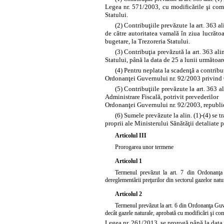
Legea nr. 571/2003, cu modificările şi compl
Statului.
(2) Contribuţiile prevăzute la
art. 363 al
de către autoritatea vamală în ziua lucrătoar
bugetare, la Trezoreria Statului.
(3) Contribuţia prevăzută la
art. 363 alin
Statului, până la data de 25 a lunii următoare
(4) Pentru neplata la scadenţă a contribuţ
Ordonanţei Guvernului nr. 92/2003 privind
(5) Contribuţiile prevăzute la
art. 363 al
Administrare Fiscală, potrivit prevederilor
Ordonanţei Guvernului nr. 92/2003, republica
(6) Sumele prevăzute la alin. (1)-(4) se tr
proprii ale Ministerului Sănătăţii detaliate p
Articolul III
Prorogarea unor termene
Articolul 1
Termenul
prevăzut la art. 7 din Ordonanţa G
dereglementării preţurilor din sectorul gazelor natu
Articolul 2
Termenul
prevăzut la art. 6 din Ordonanţa Guve
decât gazele naturale, aprobată cu modificări şi com
Legea nr. 261/2013, se prorogă până la data