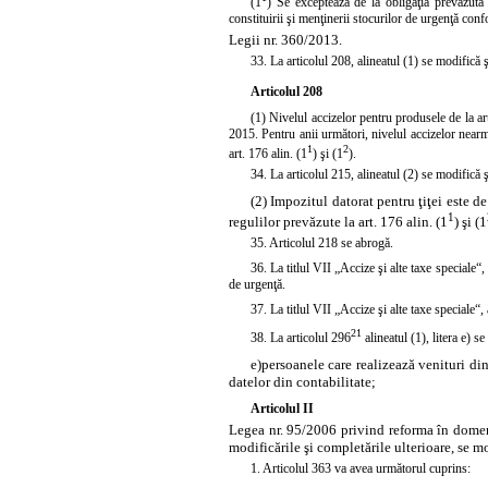
(1
) Se exceptează de la obligaţia prevăzută l
constituirii şi menţinerii stocurilor de urgenţă con
Legii nr. 360/2013.
33. La articolul 208,
alineatul
(1) se modifică ş
Articolul 208
(1) Nivelul accizelor pentru produsele de la art
2015. Pentru anii următori, nivelul accizelor nearm
1
2
art. 176 alin. (1
) şi (1
).
34. La articolul 215,
alineatul
(2) se modifică ş
(2) Impozitul datorat pentru ţiţei este 
1
regulilor prevăzute la art. 176 alin. (1
) şi (1
35. Articolul
218
se abrogă.
36. La titlul VII „Accize şi alte taxe speciale“,
de urgenţă.
37. La titlul VII „Accize şi alte taxe speciale“,
21
38. La articolul 296
alineatul (1),
litera
e) se
e)
persoanele care realizează venituri din
datelor din contabilitate;
Articolul II
Legea nr. 95/2006 privind reforma în domeni
modificările şi completările ulterioare, se
1.
Articolul
363 va avea următorul cuprins: