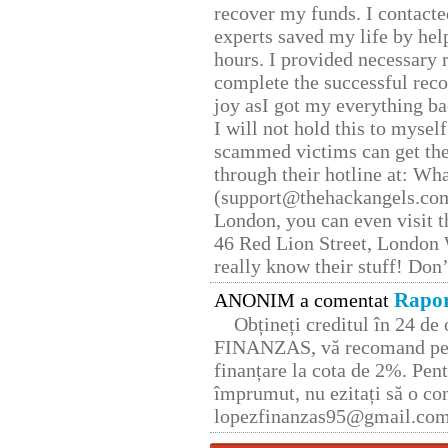
recover my funds. I contact
experts saved my life by hel
hours. I provided necessary 
complete the successful reco
joy asI got my everything bac
I will not hold this to myself
scammed victims can get the
through their hotline at: W
(support@thehackangels.com
London, you can even visit th
46 Red Lion Street, London
really know their stuff! Don’
Rapor
ANONIM a comentat
Obțineți creditul în 24 d
FINANZAS, vă recomand pent
finanțare la cota de 2%. Pent
împrumut, nu ezitați să o con
lopezfinanzas95@gmail.co