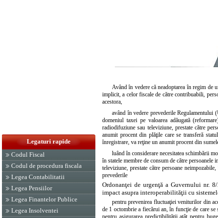
Având în vedere că neadoptarea în regim de urge
implicit, a celor fiscale de către contribuabili, per
acestora,
având în vedere prevederile Regulamentului (
domeniul taxei pe valoarea adăugată (reformare), 
radiodifuziune sau televiziune, prestate către pe
anumit procent din plăţile care se transferă sta
Legaturi rapide
înregistrare, va reţine un anumit procent din sume
luând în considerare necesitatea schimbării mon
Codul Fiscal
în statele membre de consum de către persoanele imp
Codul de procedura fiscala
televiziune, prestate către persoane neimpozabile
prevederile
Legea Contabilitatii
Ordonanţei de urgenţă a Guvernului nr. 8/
Legea Pensiilor
impact asupra interoperabilităţii cu sistemel
Legea Finantelor Publice
pentru prevenirea fluctuaţiei veniturilor din ac
de 1 octombrie a fiecărui an, în funcţie de care se s
Legea Insolventei
pentru asigurarea predictibilităţii atât pentru bug