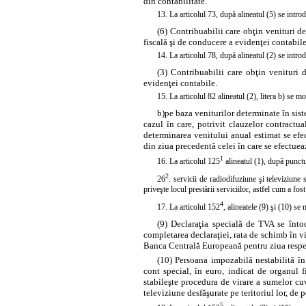
din contabilitate.
13. La articolul 73, după
alineatul
(5) se introd
(6) Contribuabilii care obţin venituri 
fiscală şi de conducere a evidenţei contabile
14. La articolul 78, după
alineatul
(2) se introd
(3) Contribuabilii care obţin venituri 
evidenţei contabile.
15. La articolul 82 alineatul (2),
litera
b) se mod
b)
pe baza veniturilor determinate în sist
cazul în care, potrivit clauzelor contractua
determinarea venitului anual estimat se ef
din ziua precedentă celei în care se efectue
1
16. La articolul 125
alineatul (1), după
punctu
2
26
. servicii de radiodifuziune şi televiziune
priveşte locul prestării serviciilor, astfel cum a 
4
17. La articolul 152
, alineatele
(9)
şi
(10)
se m
(9) Declaraţia specială de TVA se întoc
completarea declaraţiei, rata de schimb în vi
Banca Centrală Europeană pentru ziua respec
(10) Persoana impozabilă nestabilită î
cont special, în euro, indicat de organul f
stabileşte procedura de virare a sumelor cuv
televiziune desfăşurate pe teritoriul lor, d
5