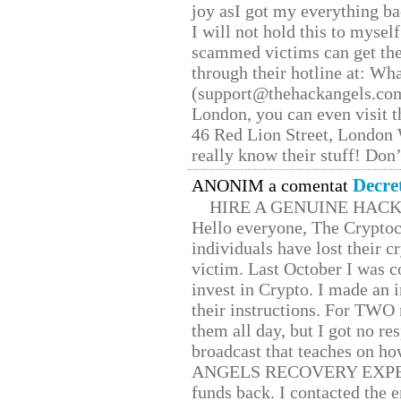
joy asI got my everything bac
I will not hold this to myself
scammed victims can get the
through their hotline at: W
(support@thehackangels.com
London, you can even visit th
46 Red Lion Street, London
really know their stuff! Don’
Decre
ANONIM a comentat
HIRE A GENUINE HAC
Hello everyone, The Cryptocu
individuals have lost their c
victim. Last October I was 
invest in Crypto. I made an i
their instructions. For TWO 
them all day, but I got no re
broadcast that teaches on h
ANGELS RECOVERY EXPERT. H
funds back. I contacted the 