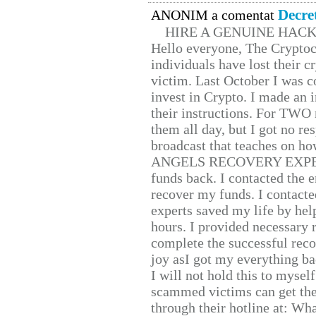
Decre
ANONIM a comentat
HIRE A GENUINE HAC
Hello everyone, The Cryptocu
individuals have lost their c
victim. Last October I was 
invest in Crypto. I made an i
their instructions. For TWO 
them all day, but I got no re
broadcast that teaches on h
ANGELS RECOVERY EXPERT. H
funds back. I contacted the 
recover my funds. I contact
experts saved my life by hel
hours. I provided necessary 
complete the successful reco
joy asI got my everything bac
I will not hold this to myself
scammed victims can get the
through their hotline at: W