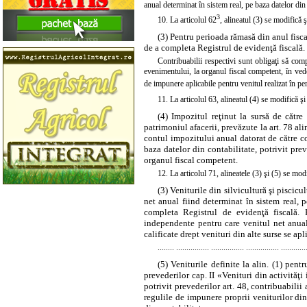
anual determinat în sistem real, pe baza datelor din 
3
10. La articolul 62
,
alineatul
(3) se modifică ş
(3) Pentru perioada rămasă din anul fiscal
de a completa Registrul de evidenţă fiscală.
Contribuabilii respectivi sunt obligaţi să com
evenimentului, la organul fiscal competent, în veder
de impunere aplicabile pentru venitul realizat în pe
11. La articolul 63,
alineatul
(4) se modifică şi
(4) Impozitul reţinut la sursă de către
patrimoniul afacerii, prevăzute la art. 78 ali
contul impozitului anual datorat de către co
baza datelor din contabilitate, potrivit prev
organul fiscal competent.
12. La articolul 71, alineatele
(3)
şi
(5)
se modi
(3) Veniturile din silvicultură şi piscic
net anual fiind determinat în sistem real, p
completa Registrul de evidenţă fiscală. P
independente pentru care venitul net anual 
calificate drept venituri din alte surse se apl
........ ................ ................ ................ ............
(5) Veniturile definite la alin. (1) pen
prevederilor cap. II «Venituri din activităţi
potrivit prevederilor
art. 48
, contribuabilii
regulile de impunere proprii veniturilor din