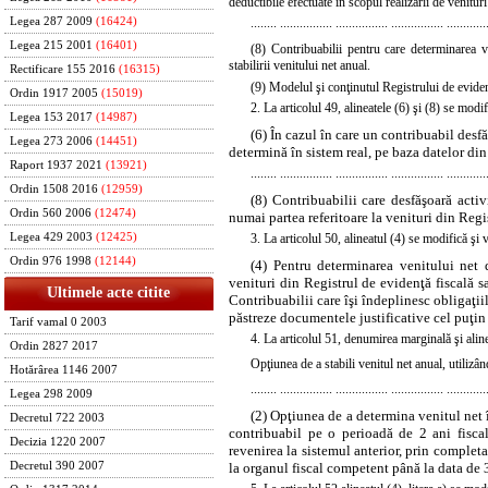
deductibile efectuate în scopul realizării de venituri
........ ................ ................ ................ ............
Legea 287 2009
(16424)
Legea 215 2001
(16401)
(8) Contribuabilii pentru care determinarea v
stabilirii venitului net anual.
Rectificare 155 2016
(16315)
(9) Modelul şi conţinutul Registrului de evidenţ
Ordin 1917 2005
(15019)
2. La articolul 49, alineatele
(6)
şi
(8)
se modifi
Legea 153 2017
(14987)
(6) În cazul în care un contribuabil desf
Legea 273 2006
(14451)
determină în sistem real, pe baza datelor din 
Raport 1937 2021
(13921)
........ ................ ................ ................ ............
Ordin 1508 2016
(12959)
(8) Contribuabilii care desfăşoară acti
Ordin 560 2006
(12474)
numai partea referitoare la venituri din Regi
3. La articolul 50,
alineatul
(4) se modifică şi 
Legea 429 2003
(12425)
Ordin 976 1998
(12144)
(4) Pentru determinarea venitului net d
venituri din Registrul de evidenţă fiscală s
Ultimele acte citite
Contribuabilii care îşi îndeplinesc obligaţii
păstreze documentele justificative cel puţin 
Tarif vamal 0 2003
4. La articolul 51,
denumirea
marginală şi
alin
Ordin 2827 2017
Opţiunea de a stabili venitul net anual, utilizân
Hotărârea 1146 2007
........ ................ ................ ................ ............
Legea 298 2009
(2) Opţiunea de a determina venitul net î
Decretul 722 2003
contribuabil pe o perioadă de 2 ani fisca
Decizia 1220 2007
revenirea la sistemul anterior, prin complet
la organul fiscal competent până la data de 3
Decretul 390 2007