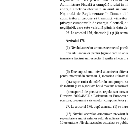
Administrare Fiscală a cumpărătorului în li
energie electrică efectuate în anul în care
Naţională de Reglementare în Domeniul En
cumpărătorul trebuie să transmită vânzătoru
priveşte cumpărările de energie electrică, o
neglijabil, care este valabilă până la data d
26. La articolul 176, alineatele
(1)
şi
(6)
se mod
Articolul 176
(1) Nivelul accizelor armonizate este cel prevăz
nivelului accizelor pentru ţigarete care se apl
ianuarie a fiecărui an, respectiv 1 aprilie a fiecărui
........ ................ ................ ................ ............
(6) Este supusă unui nivel al accizelor diferen
pentru motorină în anexa nr. 1, motorina utilizată 
a)
transport rutier de mărfuri în cont propriu s
de mărfuri şi cu o greutate brută maximă autorizată
b)
transportul de persoane, regulat sau ocazi
Directiva 2007/46/CE a Parlamentului European şi
acestora, precum şi a sistemelor, componentelor şi u
27. La articolul 176, după alineatul (1) se int
1
(1
) Nivelul accizelor armonizate prevăzut î
septembrie a anului anterior celui de aplicare, faţ
15 octombrie. Nivelul accizelor actualizat se public