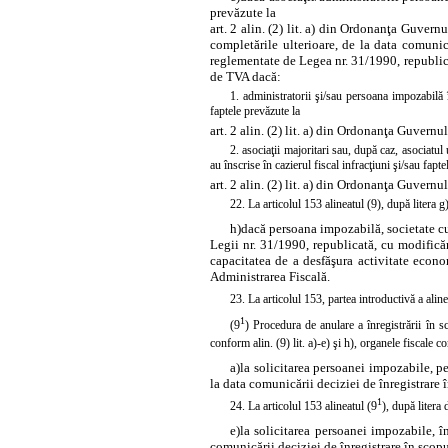
prevăzute la
art. 2 alin. (2) lit. a) din Ordonanţa Guvern
completările ulterioare, de la data comunic
reglementate de Legea nr. 31/1990, republicat
de TVA dacă:
1. administratorii şi/sau persoana impozabilă î
faptele prevăzute la
art. 2 alin. (2) lit. a) din Ordonanţa Guvernu
2. asociaţii majoritari sau, după caz, asociatul
au înscrise în cazierul fiscal infracţiuni şi/sau fapt
art. 2 alin. (2) lit. a) din Ordonanţa Guvernu
22. La articolul 153 alineatul (9), după
litera
g)
h)
dacă persoana impozabilă, societate cu
Legii nr. 31/1990, republicată, cu modificări
capacitatea de a desfăşura activitate econom
Administrarea Fiscală.
23. La articolul 153,
partea
introductivă a aline
1
(9
) Procedura de anulare a înregistrării în 
conform alin. (9) lit. a)-e) şi h), organele fiscale
a)
la solicitarea persoanei impozabile, pen
la data comunicării deciziei de înregistrare
1
24. La articolul 153 alineatul (9
), după
litera
d
e)
la solicitarea persoanei impozabile, în
comunicării deciziei de înregistrare în scop