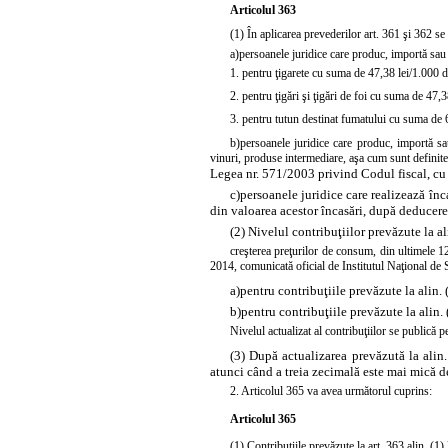
Articolul 363
(1) În aplicarea prevederilor art. 361 şi 362 se
a)
persoanele juridice care produc, importă sau 
1. pentru ţigarete cu suma de 47,38 lei/1.000 de
2. pentru ţigări şi ţigări de foi cu suma de 47,3
3. pentru tutun destinat fumatului cu suma de 
b)
persoanele juridice care produc, importă sau
vinuri, produse intermediare, aşa cum sunt definite
Legea nr. 571/2003 privind
Codul fiscal, cu
c)
persoanele juridice care realizează înc
din valoarea acestor încasări, după deducere
(2) Nivelul contribuţiilor prevăzute la al
creşterea preţurilor de consum, din ultimele 1
2014, comunicată oficial de Institutul Naţional de S
a)
pentru contribuţiile prevăzute la alin. (
b)
pentru contribuţiile prevăzute la alin. (
Nivelul actualizat al contribuţiilor se publică 
(3) După actualizarea prevăzută la alin.
atunci când a treia zecimală este mai mică de
2.
Articolul
365 va avea următorul cuprins:
Articolul 365
(1) Contribuţiile prevăzute la
art. 363 alin. (1)