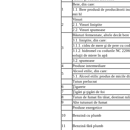
Bere, din care:
1
1.1. Bere produsă de producătorii in
mii hl
Vinuri
2
2.1. Vinuri liniştite
2.2. Vinuri spumoase
Băuturi fermentate, altele decât bere 
3.1. liniştite, din care:
3.1.1. cidru de mere şi de pere cu 
3
3.1.2. hidromel cu codurile NC 2206
soluţii de miere în apă
3.2. spumoase
4
Produse intermediare
Alcool etilic, din care:
5
5.1. Alcool etilic produs de micile dis
Tutun prelucrat
6
Ţigarete
7
Ţigări şi ţigări de foi
8
Tutun de fumat fin tăiat, destinat rulă
9
Alte tutunuri de fumat
Produse energetice
10
Benzină cu plumb
11
Benzină fără plumb