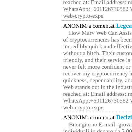
reached at: Email address:
WhatsApp;+601126730582 W
web-crypto-expe
Legea
ANONIM a comentat
How Marv Web Can Assist
of cryptocurrencies has be
incredibly quick and effecti
without a hitch. Their custo
friendly, and their service i
never felt more confident or
recover my cryptocurrency h
quickness, dependability, an
Web stands out in the indus
reached at: Email address:
WhatsApp;+601126730582 W
web-crypto-expe
Deciz
ANONIM a comentat
Buongiorno E-mail: giova
individuali in denaro da 2.00