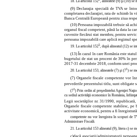
18. La articolul 152
, alineatele
(9)
şi
(10)
se m
(9) Declaraţia specială de TVA se întoc
completarea declaraţiei, rata de schimb în vi
Banca Centrală Europeană pentru ziua respec
(10) Persoana impozabilă trebuie să achi
organul fiscal competent, până la data la car
cuvenite fiecărui stat membru, pentru servici
persoana impozabilă care aplică regimul spe
5
19. La articolul 152
, după
alineatul
(12) se in
(13) În cazul în care România este statu
bugetului de stat un procent de 30% în per
2017-31 decembrie 2018, conform unei proced
1
20. La articolul 153, alineatele
(7)
şi (7
) se m
(7) Organele fiscale competente vor înr
prevederile prezentului titlu, sunt obligate să
1
(7
) Prin ordin al preşedintelui Agenţiei Naţio
cu sediul activităţii economice în România, înfiinţa
Legii societăţilor nr. 31/1990, republicată,
Organele fiscale competente stabilesc, pe b
activitate economică, pentru a fi înregistrată
competente nu vor înregistra în scopuri de TVA
Administrare Fiscală.
21. La articolul 153 alineatul (9),
litera
c) se mo
c)
dacă asociaţii/administratorii persoane