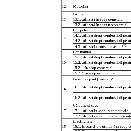
12
Motorină
Păcură
13
13.1. utilizată în scop comercial
13.2. utilizată în scop necomercial
Gaz petrolier lichefiat
14.1. utilizat drept combustibil pen
14
14.2. utilizat drept combustibil pent
3)
14.3. utilizat în consum casnic*
Gaz natural
15.1. utilizat drept combustibil pen
15
15.2. utilizat drept combustibil pent
15.2.1. în scop comercial
15.2.2. în scop necomercial
4)
Petrol lampant (kerosen)*
16.1. utilizat drept combustibil pen
16
16.2. utilizat drept combustibil pent
Cărbune şi cocs
17
17.1. utilizat în scopuri comerciale
17.2. utilizat în scopuri necomercial
Electricitate
18
18.1. Electricitate utilizată în scop 