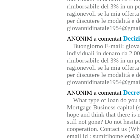
rimborsabile del 3% in un pe
ragionevoli se la mia offerta
per discutere le modalità e 
giovannidinatale1954@­gmai
Deciz
ANONIM a comentat
Buongiorno E-mail: giova
individuali in denaro da 2.00
rimborsabile del 3% in un pe
ragionevoli se la mia offerta
per discutere le modalità e 
giovannidinatale1954@­gmai
Decre
ANONIM a comentat
What type of loan do you 
Mortgage Business capital (s
hope and think that there is
still not gone? Do not hesita
cooperation. Contact us (W
email id : sumitihomelend