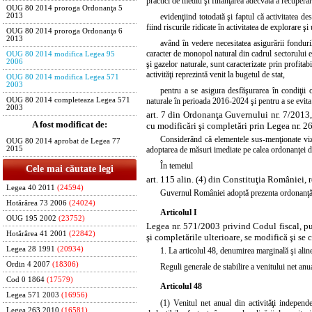
practici de mediu şi finanţarea adecvată a recuperă
OUG 80 2014 proroga Ordonanţa 5
evidenţiind totodată şi faptul că activitatea de
2013
fiind riscurile ridicate în activitatea de explorare şi
OUG 80 2014 proroga Ordonanţa 6
2013
având în vedere necesitatea asigurării fonduril
caracter de monopol natural din cadrul sectorului ene
OUG 80 2014 modifica Legea 95
2006
şi gazelor naturale, sunt caracterizate prin profitabil
activităţi reprezintă venit la bugetul de stat,
OUG 80 2014 modifica Legea 571
2003
pentru a se asigura desfăşurarea în condiţii 
naturale în perioada 2016-2024 şi pentru a se evita
OUG 80 2014 completeaza Legea 571
2003
art. 7 din Ordonanţa Guvernului nr. 7/2013, 
A fost modificat de:
cu modificări şi completări prin
Legea nr. 2
Considerând că elementele sus-menţionate vize
OUG 80 2014 aprobat de Legea 77
adoptarea de măsuri imediate pe calea ordonanţei d
2015
În temeiul
Cele mai căutate legi
art. 115 alin. (4) din Constituţia României, 
Legea 40 2011
(24594)
Guvernul României adoptă prezenta ordonanţă
Hotărârea 73 2006
(24024)
Articolul I
OUG 195 2002
(23752)
Legea nr. 571/2003 privind
Codul fiscal, p
Hotărârea 41 2001
(22842)
şi completările ulterioare, se modifică şi 
Legea 28 1991
(20934)
1. La articolul 48,
denumirea
marginală şi alin
Ordin 4 2007
(18306)
Reguli generale de stabilire a venitului net anua
Cod 0 1864
(17579)
Articolul 48
Legea 571 2003
(16956)
(1) Venitul net anual din activităţi independe
Legea 263 2010
(16581)