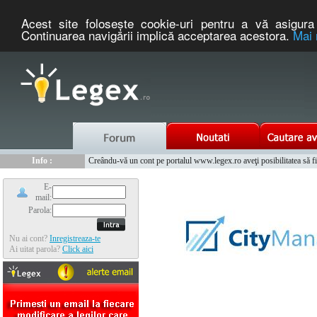
Acest site foloseşte cookie-uri pentru a vă asigura 
Continuarea navigării implică acceptarea acestora.
Mai 
Nou :
Legex.ro - portal de legislatie romaneasca. Un serviciu oferit g
Info :
Creându-vă un cont pe portalul www.legex.ro aveţi posibilitatea să fiţi
Info :
www.tntauto.ro - Managementul Integrat al Parcului Auto
E-
mail:
Parola:
Nu ai cont?
Inregistreaza-te
Ai uitat parola?
Click aici