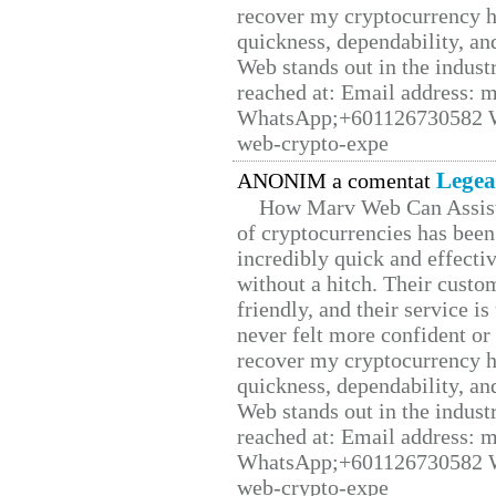
recover my cryptocurrency h
quickness, dependability, an
Web stands out in the indus
reached at: Email address:
WhatsApp;+601126730582 W
web-crypto-expe
Legea
ANONIM a comentat
How Marv Web Can Assist
of cryptocurrencies has be
incredibly quick and effecti
without a hitch. Their custo
friendly, and their service i
never felt more confident or
recover my cryptocurrency h
quickness, dependability, an
Web stands out in the indus
reached at: Email address:
WhatsApp;+601126730582 W
web-crypto-expe