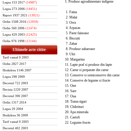
1. Produse agroalimentare indigene
Legea 153 2017
(14987)
Legea 273 2006
(14451)
1. Faina
Raport 1937 2021
(13921)
2. Malai
Ordin 1508 2016
(12959)
3. Orez
4. Arpacas
Ordin 560 2006
(12474)
5. Paste fainoase
Legea 429 2003
(12425)
6. Biscuiti
Ordin 976 1998
(12144)
7. Zahar
8. Produse zaharoase
Ultimele acte citite
9. Ulei
Tarif vamal 0 2003
10. Margarina
Ordin 2827 2017
11. Lapte praf si produse din lapte
12. Carne si preparate din carne
Hotărârea 1146 2007
13. Conserve si semiconserve din carne
Legea 298 2009
14. Conserve de legume si fructe
Decretul 722 2003
15. Otet
Decizia 1220 2007
16. Sare
17. Oua
Decretul 390 2007
18. Tutun-tigari
Ordin 1317 2014
19. Chibrituri
Legea 29 2004
20. Apa minerala
Hotărârea 36 2009
21. Cartofi
Tarif vamal 0 2003
22. Legume-fructe.
Decretul 402 2003