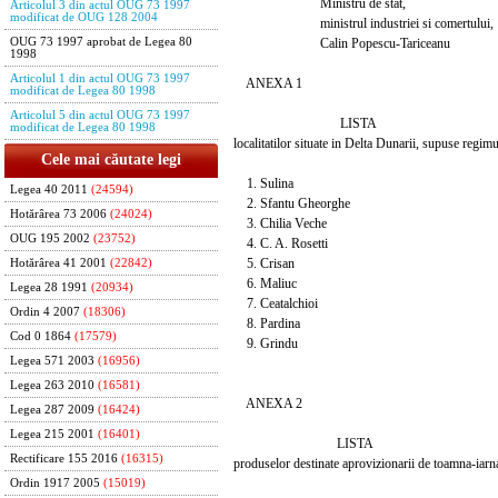
Ministru de stat,
Articolul 3 din actul OUG 73 1997
modificat de OUG 128 2004
ministrul industriei si comertului,
Calin Popescu-Tariceanu
OUG 73 1997 aprobat de Legea 80
1998
Articolul 1 din actul OUG 73 1997
ANEXA 1
modificat de Legea 80 1998
Articolul 5 din actul OUG 73 1997
LISTA
modificat de Legea 80 1998
localitatilor situate in Delta Dunarii, supuse regim
Cele mai căutate legi
1. Sulina
Legea 40 2011
(24594)
2. Sfantu Gheorghe
Hotărârea 73 2006
(24024)
3. Chilia Veche
OUG 195 2002
(23752)
4. C. A. Rosetti
5. Crisan
Hotărârea 41 2001
(22842)
6. Maliuc
Legea 28 1991
(20934)
7. Ceatalchioi
Ordin 4 2007
(18306)
8. Pardina
Cod 0 1864
(17579)
9. Grindu
Legea 571 2003
(16956)
Legea 263 2010
(16581)
ANEXA 2
Legea 287 2009
(16424)
Legea 215 2001
(16401)
LISTA
Rectificare 155 2016
(16315)
produselor destinate aprovizionarii de toamna-iarna 
Ordin 1917 2005
(15019)