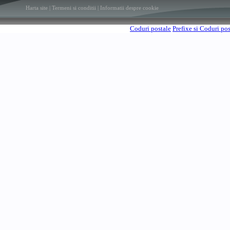
Harta site
|
Termeni si conditii
|
Informatii despre cookie
Coduri postale
Prefixe si Coduri po