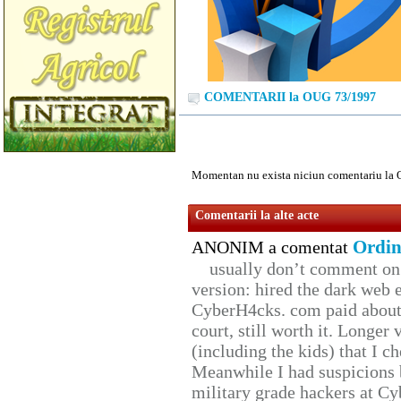
COMENTARII la OUG 73/1997
Momentan nu exista niciun comentariu la
Comentarii la alte acte
Ordin
ANONIM a comentat
usually don’t comment on t
version: hired the dark web 
CyberH4cks. com paid about 
court, still worth it. Longer
(including the kids) that I ch
Meanwhile I had suspicions 
military grade hackers at Cy