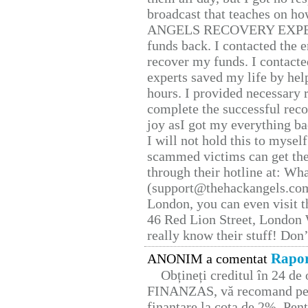
broadcast that teaches on h
ANGELS RECOVERY EXPERT. H
funds back. I contacted the 
recover my funds. I contact
experts saved my life by hel
hours. I provided necessary 
complete the successful reco
joy asI got my everything bac
I will not hold this to myself
scammed victims can get the
through their hotline at: W
(support@thehackangels.com
London, you can even visit th
46 Red Lion Street, London
really know their stuff! Don’
Rapor
ANONIM a comentat
Obțineți creditul în 24 d
FINANZAS, vă recomand pent
finanțare la cota de 2%. Pent