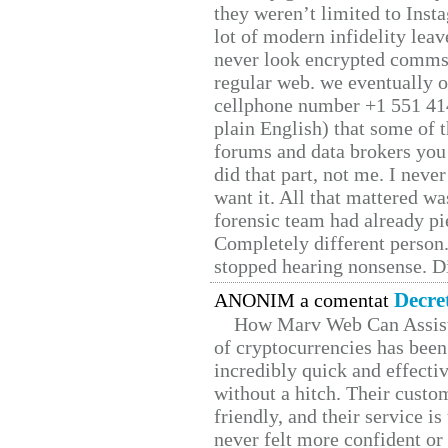
they weren’t limited to Inst
lot of modern infidelity leav
never look encrypted comms, 
regular web. we eventually 
cellphone number +1 551 41
plain English) that some of t
forums and data brokers you 
did that part, not me. I neve
want it. All that mattered w
forensic team had already pie
Completely different person
stopped hearing nonsense. Di
Decre
ANONIM a comentat
How Marv Web Can Assist
of cryptocurrencies has be
incredibly quick and effecti
without a hitch. Their custo
friendly, and their service i
never felt more confident or