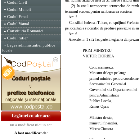
dar nu mai tarziu de data de 31 martie a anului urm
Codul Civil
(2) In cazul nerespectarii termenelor de ramburs
Codul Muncii
termenul scadent pentru rambursarea acestora.
Codul Penal
Art. 5
Consiliul Judetean Tulcea, cu sprijinul Prefecturi
Codul Vamal
pe localitati a stocurilor de produse prevazute in an
Constitutia Romaniei
Art. 6
Codul rutier
Anexele nr. 1 si 2 fac parte integranta din prezen
Legea administratiei publice
locale
PRIM-MINISTRU
VICTOR CIORBEA
Contrasemneaza:
Ministru delegat pe langa
primul-ministru pentru coordonar
Secretariatului General al
Guvernului si a Departamentului
pentru Administratie
Publica Locala,
Remus Opris
Legături cu alte acte
Ministru de stat,
ministrul finantelor,
nu a modificat niciun act
Mircea Ciumara
A fost modificat de: