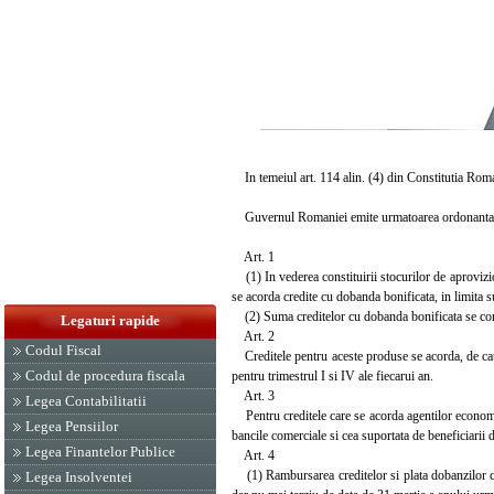
In temeiul art. 114 alin. (4) din Constitutia Roma
Guvernul Romaniei emite urmatoarea ordonanta 
Art. 1
(1) In vederea constituirii stocurilor de aprovizio
se acorda credite cu dobanda bonificata, in limita 
(2) Suma creditelor cu dobanda bonificata se corect
Legaturi rapide
Art. 2
Codul Fiscal
Creditele pentru aceste produse se acorda, de catre
Codul de procedura fiscala
pentru trimestrul I si IV ale fiecarui an.
Art. 3
Legea Contabilitatii
Pentru creditele care se acorda agentilor economic
Legea Pensiilor
bancile comerciale si cea suportata de beneficiarii
Legea Finantelor Publice
Art. 4
(1) Rambursarea creditelor si plata dobanzilor catr
Legea Insolventei