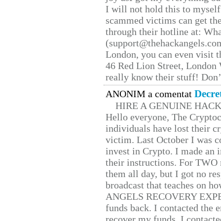
I will not hold this to myself
scammed victims can get the
through their hotline at: W
(support@thehackangels.com
London, you can even visit th
46 Red Lion Street, London
really know their stuff! Don’
Decre
ANONIM a comentat
HIRE A GENUINE HAC
Hello everyone, The Cryptocu
individuals have lost their c
victim. Last October I was 
invest in Crypto. I made an i
their instructions. For TWO 
them all day, but I got no re
broadcast that teaches on h
ANGELS RECOVERY EXPERT. H
funds back. I contacted the 
recover my funds. I contact