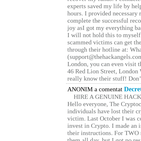
experts saved my life by hel
hours. I provided necessary 
complete the successful reco
joy asI got my everything bac
I will not hold this to myself
scammed victims can get the
through their hotline at: W
(support@thehackangels.com
London, you can even visit th
46 Red Lion Street, London
really know their stuff! Don’
Decre
ANONIM a comentat
HIRE A GENUINE HAC
Hello everyone, The Cryptocu
individuals have lost their c
victim. Last October I was 
invest in Crypto. I made an i
their instructions. For TWO 
them all day, but I got no re