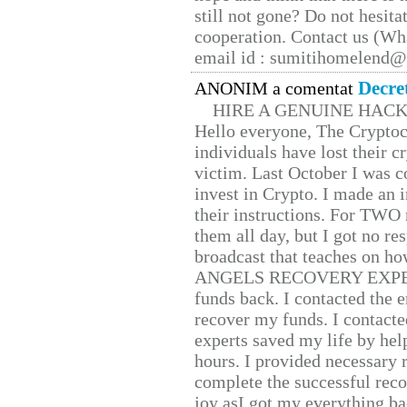
still not gone? Do not hesita
cooperation. Contact us (W
email id : sumitihomelend
Decre
ANONIM a comentat
HIRE A GENUINE HAC
Hello everyone, The Cryptocu
individuals have lost their c
victim. Last October I was 
invest in Crypto. I made an i
their instructions. For TWO 
them all day, but I got no re
broadcast that teaches on h
ANGELS RECOVERY EXPERT. H
funds back. I contacted the 
recover my funds. I contact
experts saved my life by hel
hours. I provided necessary 
complete the successful reco
joy asI got my everything bac