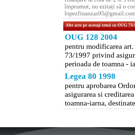
împrumut, nu ezitați să o con
lopezfinanzas95@gmail.co
Alte acte pe aceeaşi temă cu OUG 73/
OUG 128 2004
pentru modificarea art
73/1997 privind asigura
perioada de toamna - iar
Legea 80 1998
pentru aprobarea Ordon
asigurarea si creditare
toamna-iarna, destinate 