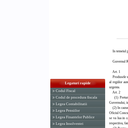
In temeiul pr
Guvernul Rom
Art. 1
Produsele si s
al regiilor a
Legaturi rapide
urgenta.
Codul Fiscal
Art. 2
Codul de procedura fiscala
(1) Preturile
Guvernului, in
Legea Contabilitatii
(2) In cazuril
Legea Pensiilor
Oficiul Concur
Legea Finantelor Publice
se va lua in c
respectiva, fa
Legea Insolventei