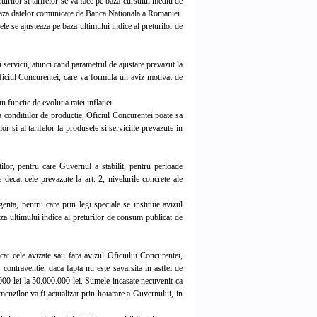
eturilor si tarifelor se va face pe baza cursului mediu de
pe baza datelor comunicate de Banca Nationala a Romaniei.
le se ajusteaza pe baza ultimului indice al preturilor de
i servicii, atunci cand parametrul de ajustare prevazut la
 Oficiul Concurentei, care va formula un aviz motivat de
functie de evolutia ratei inflatiei.
 conditiilor de productie, Oficiul Concurentei poate sa
ilor si al tarifelor la produsele si serviciile prevazute in
ilor, pentru care Guvernul a stabilit, pentru perioade
e decat cele prevazute la art. 2, nivelurile concrete ale
enta, pentru care prin legi speciale se instituie avizul
aza ultimului indice al preturilor de consum publicat de
cat cele avizate sau fara avizul Oficiului Concurentei,
 contraventie, daca fapta nu este savarsita in astfel de
0.000 lei la 50.000.000 lei. Sumele incasate necuvenit ca
 amenzilor va fi actualizat prin hotarare a Guvernului, in