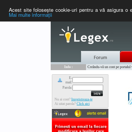
Acest site foloseşte cookie-uri pentru a vă asigura o e
Mai multe informaţii
Nou :
Legex.ro - portal de legislati
Info :
Creându-vă un cont pe portalul ww
Info :
www.tntauto.ro - Managementul 
E-
mail:
Parola:
Nu ai cont?
Inregistreaza-te
Ai uitat parola?
Click aici