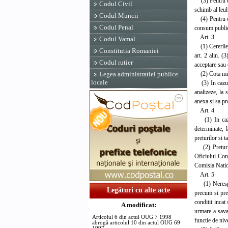
(3) Pentru ene
Codul Civil
schimb al leul
Codul Muncii
(4) Pentru cel
Codul Penal
consum public
Art. 3
Codul Vamal
(1) Cererile d
Constitutia Romaniei
art. 2 alin. (
Codul rutier
acceptare sau 
(2) Cota minim
Legea administratiei publice
locale
(3) In cazuri 
analizeze, la s
anexa si sa p
Art. 4
(1) In cazul 
determinate, l
preturilor si 
(2) Preturile 
Oficiului Conc
Comisia Nation
Art. 5
(1) Nerespect
Legături cu alte acte
precum si prez
conditii incat
A modificat:
urmare a savar
Articolul 6 din actul OUG 7 1998
functie de nive
abrogă articolul 10 din actul OUG 69