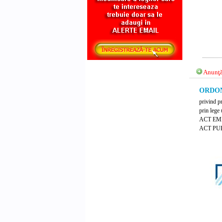
Anunţă
ORDONA
privind pr
prin lege 
ACT EM
ACT PUB