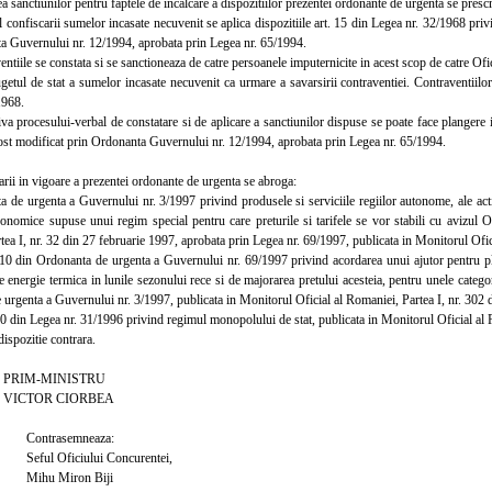
sanctiunilor pentru faptele de incalcare a dispozitiilor prezentei ordonante de urgenta se prescrie
onfiscarii sumelor incasate necuvenit se aplica dispozitiile art. 15 din Legea nr. 32/1968 privin
a Guvernului nr. 12/1994, aprobata prin Legea nr. 65/1994.
iile se constata si se sanctioneaza de catre persoanele imputernicite in acest scop de catre Of
getul de stat a sumelor incasate necuvenit ca urmare a savarsirii contraventiei. Contraventiilor 
1968.
procesului-verbal de constatare si de aplicare a sanctiunilor dispuse se poate face plangere in
fost modificat prin Ordonanta Guvernului nr. 12/1994, aprobata prin Legea nr. 65/1994.
rii in vigoare a prezentei ordonante de urgenta se abroga:
e urgenta a Guvernului nr. 3/1997 privind produsele si serviciile regiilor autonome, ale activ
economice supuse unui regim special pentru care preturile si tarifele se vor stabili cu avizul 
ea I, nr. 32 din 27 februarie 1997, aprobata prin Legea nr. 69/1997, publicata in Monitorul Ofici
0 din Ordonanta de urgenta a Guvernului nr. 69/1997 privind acordarea unui ajutor pentru plat
energie termica in lunile sezonului rece si de majorarea pretului acesteia, pentru unele catego
 urgenta a Guvernului nr. 3/1997, publicata in Monitorul Oficial al Romaniei, Partea I, nr. 302
0 din Legea nr. 31/1996 privind regimul monopolului de stat, publicata in Monitorul Oficial al 
ispozitie contrara.
MINISTRU
R CIORBEA
asemneaza:
iciului Concurentei,
Miron Biji