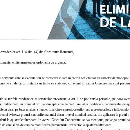
evederilor art. 114 alin. (4) din Constitutia Romaniei,
aniei emite urmatoarea ordonanta de urgenta:
erviciile care se executa sau se presteaza in tara in cadrul activitatilor cu caracter de monopol 
utonome si ale caror preturi sau tarife se stabilesc cu avizul Oficiului Concurentei sunt preva
 si tarifele produselor si serviciilor prevazute la art. 1 se pot ajusta periodic, pe baza avi
 limitele pretului nominal rezultat din aplicarea, la pretul initial, a modificarii parametrului de a
e in care, pe baza analizei situatiei financiare a producatorilor sau a prestatorilor, a influentelor
entei avizeaza preturi sau tarife mai mici decat nivelul nominal rezultat din aplicarea la pretul in
alcul la ajustarile ulterioare. In avizul Oficiului Concurentei se va mentiona, pe langa pretul sau
ta de care se va determina modificarea parametrului respectiv la ajustarea ulterioara.