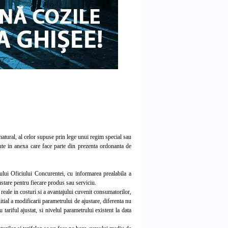
natural, al celor supuse prin lege unui regim special sau
zute in anexa care face parte din prezenta ordonanta de
zului Oficiului Concurentei, cu informarea prealabila a
justare pentru fiecare produs sau serviciu.
 reale in costuri si a avantajului cuvenit consumatorilor,
itial a modificarii parametrului de ajustare, diferenta nu
 tariful ajustat, si nivelul parametrului existent la data