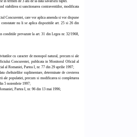
 in termen de 3 ani de la data savarsirii faptei.
d stabilirea si sanctionarea contraventiilor, modificata
iciul Concurentei, care vor aplica amenda si vor dispune
constatate nu li se aplica dispozitiile art. 25 si 26 din
 conditiile prevazute la art. 31 din Legea nr. 32/1968,
itatilor cu caracter de monopol natural, precum si ale
Oficiului Concurentei, publicata in Monitorul Oficial al
al al Romaniei, Partea I, nr. 77 din 29 aprilie 1997;
a cheltuielilor suplimentare, determinate de cresterea
rii ale populatiei, precum si modificarea si completarea
 din 5 noiembrie 1997;
Romaniei, Partea I, nr. 96 din 13 mai 1996;