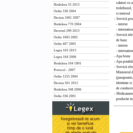
calatori cu a
Hotărârea 55 2013
troleibuzul, 
Ordin 530 2004
si metroul
Decizia 1061 2007
- Servicii pos
- interne t
Hotărârea 770 2004
- internati
Decretul 299 2013
- Servicii tel
Ordin 1603 2002
de baza:
Ordin 407 2005
- interne t
- internati
Legea 163 2015
- Apa brut
Legea 164 2006
- Apa potabil
Hotărârea 104 1991
- Servicii efe
Protocol - 2007
Ministerul d
Ordin 1255 2004
(pasapoarte, 
identitate si
Decizia 501 2012
de conducer
Hotărârea 348 2006
- Medicament
Ordin 336 2001
productie i
___________