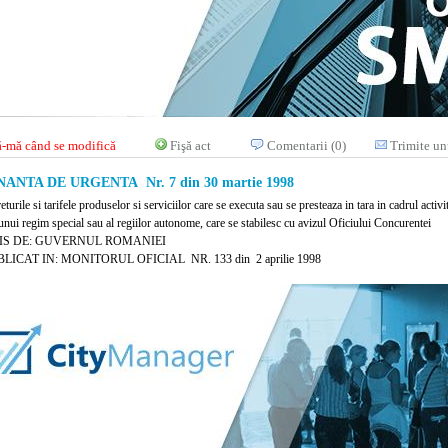
-mă când se modifică
Fişă act
Comentarii (0)
Trimite un
NTA DE URGENTA Nr. 7 din 30 martie 1998
eturile si tarifele produselor si serviciilor care se executa sau se presteaza in tara in cadrul acti
unui regim special sau al regiilor autonome, care se stabilesc cu avizul Oficiului Concurentei
IS DE: GUVERNUL ROMANIEI
LICAT IN: MONITORUL OFICIAL NR. 133 din 2 aprilie 1998