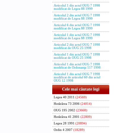
Articolul 1 din actul OUG 7 1998
Minist
modificat de Legea 88 1999
ministr
Articolul 2 din actul OUG 7 1998
si com
modificat de Legea 88 1999
Mirce
Articolul 6 din actul OUG 7 1998
modificat de Legea 88 1999
Ministr
Articolul 1 din actul OUG 7 1998
modificat de Legea 88 1999
Danie
Articolul 2 din actul OUG 7 1998
modificat de OUG 25 1998
Minist
presedi
Articolul 1 din actul OUG 7 1998
modificat de OUG 25 1998
pentr
Articolul 1 din actul OUG 7 1998
Ilie S
modificat de Ordonanţa 117 1998
Articolul 1 din actul OUG 7 1998
Ministr
modificat de articolul 60 din actul
OUG 12 1998
Sorin
Cele mai căutate legi
Ministr
primul-
Legea 40 2011
(24569)
coordona
Hotărârea 73 2006
(24014)
General 
OUG 195 2002
(23668)
Departa
Hotărârea 41 2001
(22809)
Administ
Legea 28 1991
(20894)
Remu
Ordin 4 2007
(18289)