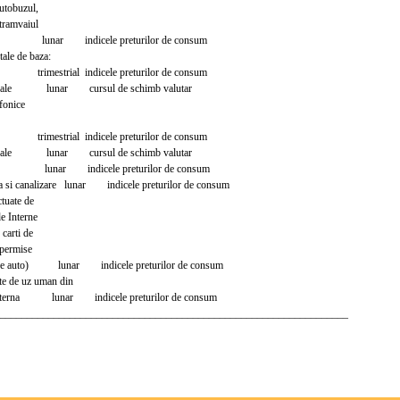
utobuzul,
tramvaiul
 lunar indicele preturilor de consum
tale de baza:
rimestrial indicele preturilor de consum
onale lunar cursul de schimb valutar
efonice
rimestrial indicele preturilor de consum
onale lunar cursul de schimb valutar
a lunar indicele preturilor de consum
a si canalizare lunar indicele preturilor de consum
ctuate de
e Interne
carti de
 permise
e auto) lunar indicele preturilor de consum
e de uz uman din
nterna lunar indicele preturilor de consum
_________________________________________________________________