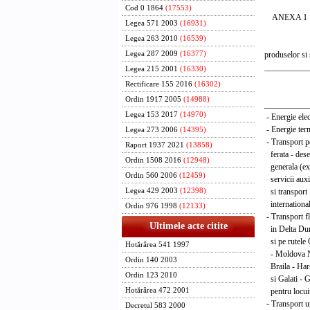
Cod 0 1864
(17553)
ANEXA 1
Legea 571 2003
(16931)
Legea 263 2010
(16539)
LI
produselor si 
Legea 287 2009
(16377)
___________
Legea 215 2001
(16330)
Periodici
Rectificare 155 2016
(16302)
ajus
Ordin 1917 2005
(14988)
___________
Legea 153 2017
(14970)
- Energie e
- Energie t
Legea 273 2006
(14395)
- Transport p
Raport 1937 2021
(13858)
ferata - dese
Ordin 1508 2016
(12948)
generala (ex
Ordin 560 2006
(12459)
servicii auxi
si transport
Legea 429 2003
(12398)
internatio
Ordin 976 1998
(12133)
- Transport fl
Ultimele acte citite
in Delta Dun
si pe rutele 
Hotărârea 541 1997
- Moldova 
Ordin 140 2003
Braila - Har
Ordin 123 2010
si Galati - G
pentru locui
Hotărârea 472 2001
- Transport u
Decretul 583 2000