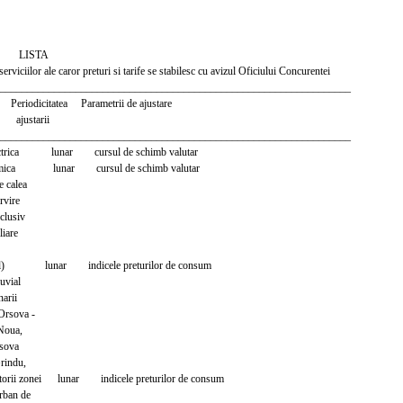
STA
serviciilor ale caror preturi si tarife se stabilesc cu avizul Oficiului Concurentei
_________________________________________________________________
tatea Parametrii de ajustare
tarii
_________________________________________________________________
lectrica lunar cursul de schimb valutar
ermica lunar cursul de schimb valutar
e calea
rvire
clusiv
liare
nal) lunar indicele preturilor de consum
uvial
arii
Orsova -
Noua,
sova
rindu,
torii zonei lunar indicele preturilor de consum
rban de