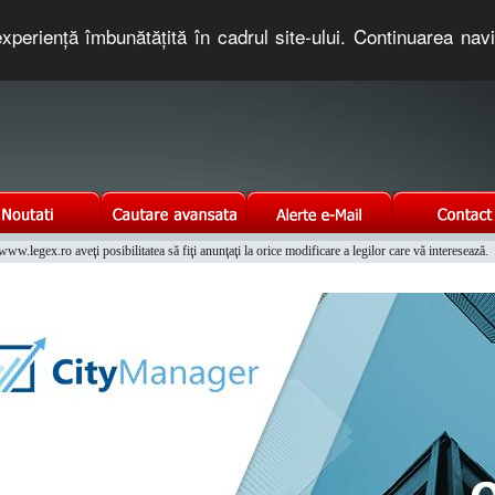
xperienţă îmbunătăţită în cadrul site-ului. Continuarea nav
e romaneasca. Un serviciu oferit gratuit de TNT COMPUTERS
w.legex.ro aveţi posibilitatea să fiţi anunţaţi la orice modificare a legilor care vă interesează.
Integrat al Parcului Auto