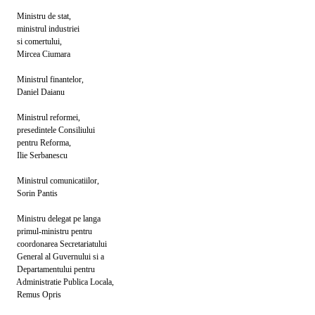
ru de stat,
ul industriei
ertului,
a Ciumara
ul finantelor,
l Daianu
rul reformei,
ntele Consiliului
u Reforma,
erbanescu
ul comunicatiilor,
 Pantis
u delegat pe langa
ministru pentru
rea Secretariatului
al Guvernului si a
mentului pentru
ratie Publica Locala,
s Opris