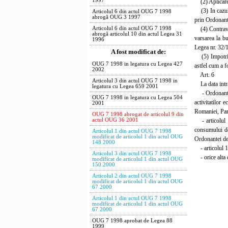
1997
(2) Aplicarea 
(3) In cazul c
Articolul 6 din actul OUG 7 1998
abrogă OUG 3 1997
prin Ordonant
(4) Contravent
Articolul 6 din actul OUG 7 1998
abrogă articolul 10 din actul Legea 31
varsarea la bu
1996
Legea nr. 32/
A fost modificat de:
(5) Impotriva 
OUG 7 1998 in legatura cu Legea 427
astfel cum a 
2002
Art. 6
Articolul 3 din actul OUG 7 1998 in
La data intra
legatura cu Legea 659 2001
- Ordonanta d
OUG 7 1998 in legatura cu Legea 504
activitatilor 
2001
Romaniei, Part
OUG 7 1998 abrogat de articolul 9 din
- articolul 1
actul OUG 36 2001
consumului de 
Articolul 1 din actul OUG 7 1998
modificat de articolul 1 din actul OUG
Ordonantei de
148 2000
- articolul 1
Articolul 3 din actul OUG 7 1998
- orice alta d
modificat de articolul 1 din actul OUG
150 2000
PRIM-
Articolul 2 din actul OUG 7 1998
modificat de articolul 1 din actul OUG
VICTO
67 2000
Articolul 1 din actul OUG 7 1998
Contr
modificat de articolul 1 din actul OUG
67 2000
Seful Of
Mihu 
OUG 7 1998 aprobat de Legea 88
1999