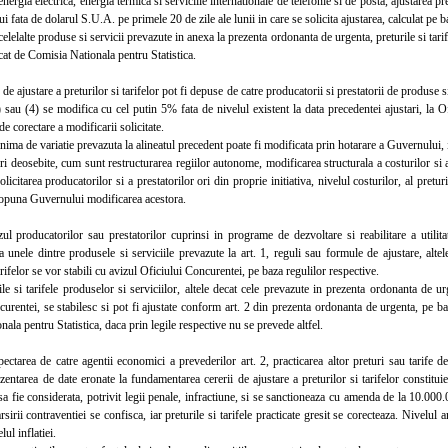
rgia electrica, energia termica si serviciile internationale de telefonie si de posta, ajustarea pr
ui fata de dolarul S.U.A. pe primele 20 de zile ale lunii in care se solicita ajustarea, calculat 
elalte produse si servicii prevazute in anexa la prezenta ordonanta de urgenta, preturile si tarife
at de Comisia Nationala pentru Statistica.
e ajustare a preturilor si tarifelor pot fi depuse de catre producatorii si prestatorii de produse s
3) sau (4) se modifica cu cel putin 5% fata de nivelul existent la data precedentei ajustari, la
de corectare a modificarii solicitate.
a de variatie prevazuta la alineatul precedent poate fi modificata prin hotarare a Guvernului, in 
deosebite, cum sunt restructurarea regiilor autonome, modificarea structurala a costurilor si a
olicitarea producatorilor si a prestatorilor ori din proprie initiativa, nivelul costurilor, al pretur
ropuna Guvernului modificarea acestora.
producatorilor sau prestatorilor cuprinsi in programe de dezvoltare si reabilitare a utilitat
a unele dintre produsele si serviciile prevazute la art. 1, reguli sau formule de ajustare, altel
tarifelor se vor stabili cu avizul Oficiului Concurentei, pe baza regulilor respective.
si tarifele produselor si serviciilor, altele decat cele prevazute in prezenta ordonanta de urg
urentei, se stabilesc si pot fi ajustate conform art. 2 din prezenta ordonanta de urgenta, pe b
ala pentru Statistica, daca prin legile respective nu se prevede altfel.
area de catre agentii economici a prevederilor art. 2, practicarea altor preturi sau tarife de
entarea de date eronate la fundamentarea cererii de ajustare a preturilor si tarifelor constituie
 sa fie considerata, potrivit legii penale, infractiune, si se sanctioneaza cu amenda de la 10.00
sirii contraventiei se confisca, iar preturile si tarifele practicate gresit se corecteaza. Nivelul
lul inflatiei.