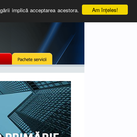
Am înţeles!
igării implică acceptarea acestora.