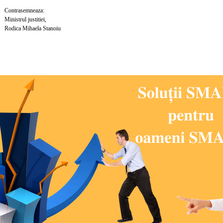
semneaza:
l justitiei,
Mihaela Stanoiu