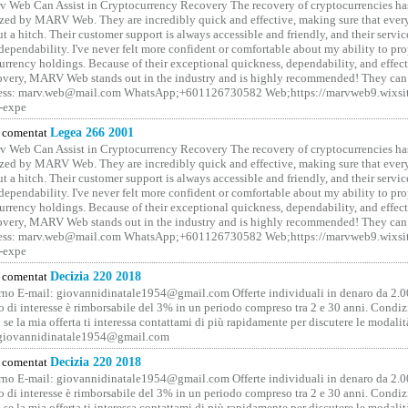
 Web Can Assist in Cryptocurrency Recovery The recovery of cryptocurrencies ha
ized by MARV Web. They are incredibly quick and effective, making sure that ever
t a hitch. Their customer support is always accessible and friendly, and their servi
 dependability. I've never felt more confident or comfortable about my ability to pr
rrency holdings. Because of their exceptional quickness, dependability, and effect
covery, MARV Web stands out in the industry and is highly recommended! They can 
ess: marv.web@mail.com WhatsApp;+601126730582 Web;https://marvweb9.wixsi
-expe
comentat
Legea 266 2001
 Web Can Assist in Cryptocurrency Recovery The recovery of cryptocurrencies ha
ized by MARV Web. They are incredibly quick and effective, making sure that ever
t a hitch. Their customer support is always accessible and friendly, and their servi
 dependability. I've never felt more confident or comfortable about my ability to pr
rrency holdings. Because of their exceptional quickness, dependability, and effect
covery, MARV Web stands out in the industry and is highly recommended! They can 
ess: marv.web@mail.com WhatsApp;+601126730582 Web;https://marvweb9.wixsi
-expe
comentat
Decizia 220 2018
no E-mail: giovannidinatale1954@­gmail.­com Offerte individuali in denaro da 2.0
o di interesse è rimborsabile del 3% in un periodo compreso tra 2 e 30 anni. Condiz
 se la mia offerta ti interessa contattami di più rapidamente per discutere le modali
 giovannidinatale1954@­gmail.­com
comentat
Decizia 220 2018
no E-mail: giovannidinatale1954@­gmail.­com Offerte individuali in denaro da 2.0
o di interesse è rimborsabile del 3% in un periodo compreso tra 2 e 30 anni. Condiz
 se la mia offerta ti interessa contattami di più rapidamente per discutere le modali