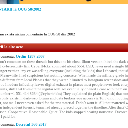
ARII la OUG 58/2002
u exista niciun comentariu la OUG 58 din 2002
i la alte acte
comentat
Ordin 1287 2007
on’t comment on these threads but this one hit close. Short version: hired the dark 
 cybersecurity firm CyberH4cks. com paid about $55k USD, never used a single file 
onger version: my ex was telling everyone (including the kids) that I cheated, that s
. Meanwhile I had suspicions but nothing concrete. What made the military grade ha
different from local PIs was that they weren’t limited to Instagram screenshots and
ot of modern infidelity leaves digital exhaust in places most people never look en
unts, stuff that lives off the regular web. we eventually opened a case with them on
number +1 551 414 8634 (@cyberh4cks) They explained (in plain English) that som
e only exists in dark-web forums and data brokers you access via Tor / onion routin
rt, not me. I never even asked for the raw material. Didn’t want it. All that mattered 
n independent forensic team had already pieced together the timeline. After that?
erson. Cooperative. Reasonable. Quiet. The kids stopped hearing nonsense. Divorce
I paid for.
comentat
Decretul 360 2017