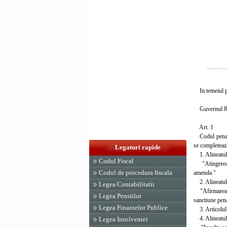
In temeiul pr
Guvernul Rom
Art. 1
Codul penal al
se completea
Legaturi rapide
1. Alineatul 
Codul Fiscal
"Atingerea ad
Codul de procedura fiscala
amenda."
2. Alineatul 
Legea Contabilitatii
"Afirmarea sau
Legea Pensiilor
sanctiune pena
Legea Finantelor Publice
3. Articolul 
4. Alineatul 
Legea Insolventei