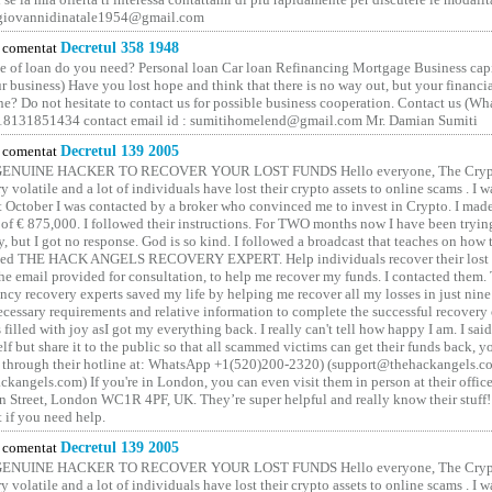
 giovannidinatale1954@­gmail.­com
comentat
Decretul 358 1948
 of loan do you need? Personal loan Car loan Refinancing Mortgage Business capit
 business) Have you lost hope and think that there is no way out, but your financi
one? Do not hesitate to contact us for possible business cooperation. Contact us (W
8131851434 contact email id : sumitihomelend@gmail.com Mr. Damian Sumiti
comentat
Decretul 139 2005
GENUINE HACKER TO RECOVER YOUR LOST FUNDS Hello everyone, The Crypt
y volatile and a lot of individuals have lost their crypto assets to online scams . I w
t October I was contacted by a broker who convinced me to invest in Crypto. I made 
of € 875,000. I followed their instructions. For TWO months now I have been tryin
y, but I got no response. God is so kind. I followed a broadcast that teaches on how
lled THE HACK ANGELS RECOVERY EXPERT. Help individuals recover their lost f
he email provided for consultation, to help me recover my funds. I contacted them.
ncy recovery experts saved my life by helping me recover all my losses in just nine 
cessary requirements and relative information to complete the successful recovery
 filled with joy asI got my everything back. I really can't tell how happy I am. I said
elf but share it to the public so that all scammed victims can get their funds back, 
 through their hotline at: WhatsApp +1(520)200-2320) (support@thehackangels.c
kangels.com) If you're in London, you can even visit them in person at their office
 Street, London WC1R 4PF, UK. They’re super helpful and really know their stuff!
t if you need help.
comentat
Decretul 139 2005
GENUINE HACKER TO RECOVER YOUR LOST FUNDS Hello everyone, The Crypt
y volatile and a lot of individuals have lost their crypto assets to online scams . I w