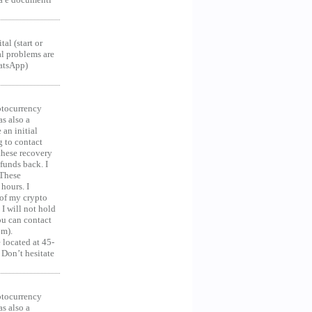
al (start or
al problems are
hatsApp)
ocurrency
as also a
an initial
g to contact
 these recovery
unds back. I
 These
hours. I
 of my crypto
 I will not hold
you can contact
om).
 located at 45-
 Don’t hesitate
ocurrency
as also a