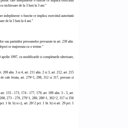
ublic care indeplineste o functie ce implica exercitiul
e cu inchisoare de la 3 luni la 3 ani."
indeplineste o functie ce implica exercitiul autoritatii
are de la 3 luni la 4 ani."
or sau parintilor persoanelor prevazute in art. 239 alin.
edepsei se majoreaza cu o treime."
prilie 1997, cu modificarile si completarile ulterioare,
 209 alin. 3 si 4, art. 211 alin. 2 si 3, art. 212, art. 215
 de cale ferata, art. 279^1, 298, 312 si 317, precum si
t. 155 - 173, 174 - 177, 179, art. 189 alin. 3 - 5, art.
, 268, 273 - 276, 279^1, 280, 280^1, 302^2, 317 si 356
t. 1 lit. b) si c), art. 28^2 pct. 1 lit. b) si art. 29 pct. 1