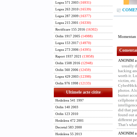
Legea 571 2003
(16931)
Legea 263 2010
(16539)
COMENT
Legea 287 2009
(16377)
Legea 215 2001
(16330)
Rectificare 155 2016
(16302)
Momentan n
Ordin 1917 2005
(14988)
Legea 153 2017
(14970)
Legea 273 2006
(14395)
Comentari
Raport 1937 2021
(13858)
ANONIM a 
Ordin 1508 2016
(12948)
usually d
Ordin 560 2006
(12459)
hacking and
worth it. L
Legea 429 2003
(12398)
victim, etc
Ordin 976 1998
(12133)
CyberH4cks 
photos. A l
Ultimele acte citite
burner acco
cellphone 
Hotărârea 541 1997
intelligenc
Ordin 140 2003
did that pa
Ordin 123 2010
found out a
different p
Hotărârea 472 2001
That’s what 
Decretul 583 2000
ANONIM a 
Hotărârea 55 2013