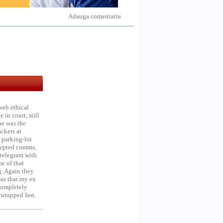
Adauga comentariu
web ethical
in court, still
he was the
ckers at
 parking-lot
crypted comms,
 telegram with
e of that
g. Again they
was that my ex
 Completely
 wrapped fast.