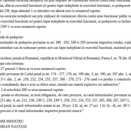
calomnia savarsita nemijlocit ori prin mijloace de comunicare directa contra unui functionar p
stat, aflat in exercitiul functiunii ori pentru fapte indeplinite in exercitiul functiunii, se pedepsest
ul 239, dupa alineatul 1 se introduce un alineat nou cu urmatorul cuprins:
avarsita nemijlocit sau prin mijloace de comunicare directa contra unui functionar public care 
in exercitiul functiunii ori pentru fapte indeplinite in exercitiul functiunii, se pedepseste cu inchiso
239^1 va avea urmatorul cuprins:
1
ale de pedepsire
ctiunilor de pedepsire prevazute in art. 180 - 182, 189 si 193 savarsite impotriva sotului, copiil
intimidare sau de razbunare pentru acte sau fapte indeplinite in exercitiul functiunii, maximul p
dura penala al Romaniei, republicat in Monitorul Oficial al Romaniei, Partea I, nr. 78 din 30 a
dupa cum urmeaza:
27 punctul 1 litera a) va avea urmatorul cuprins:
le prevazute de Codul penal in art. 174 - 177, 179, art. 189 alin. 3, art. 190, art. 197 alin. 3, art.
 215^1 alin. 2, art. 218, 252, 254, 255, 257, 266 - 270, 273 - 276 cand s-a produs o catastrofa
e contrabanda, daca a avut ca obiect arme, munitii sau materii explozive ori radioactive;"
3 al articolului 209 va avea urmatorul cuprins:
ala se efectueaza, in mod obligatoriu, de catre procuror, in cazul infractiunilor prevazute in ar
. 211 alin. 4, art. 212, 236, 236^1, 239, 239^1, 250, 252, 254, 255, 257, 265, 266, 267, 267^1
 penal, in cazul infractiunilor aratate in art. 26 pct. 2 lit. a), art. 27 pct. 1 lit. b) - d), art. 28^1 pc
 precum si in cazul infractiunilor impotriva protectiei muncii."
MINISTRU
N NASTASE