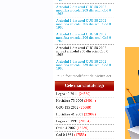
1968
Contra
Articolul 2 din actul OUG 58 2002
modifica articolul 209 din actul Cod 0
Ministru
1968
Rodica 
Articolul 1 din actul OUG 58 2002
modifica articolul 205 din actul Cod 0
1968
Articolul 1 din actul OUG 58 2002
modifica articolul 206 din actul Cod 0
1968
Articolul 1 din actul OUG 58 2002
abrogă articolul 238 din actul Cod 0
1968
Articolul 1 din actul OUG 58 2002
modifica articolul 239 din actul Cod 0
1968
nu a fost modificat de niciun act
Cele mai căutate legi
Legea 40 2011
(24569)
Hotărârea 73 2006
(24014)
OUG 195 2002
(23668)
Hotărârea 41 2001
(22809)
Legea 28 1991
(20894)
Ordin 4 2007
(18289)
Cod 0 1864
(17553)