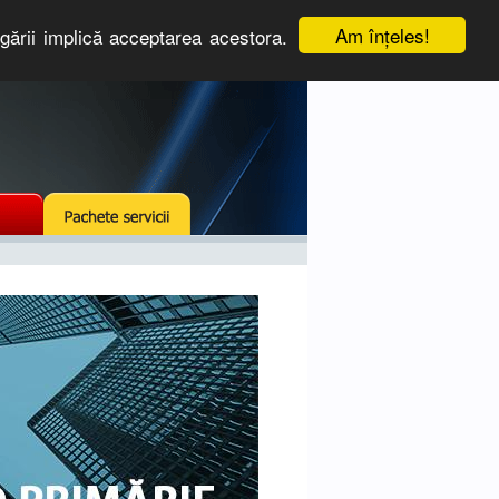
Am înţeles!
igării implică acceptarea acestora.