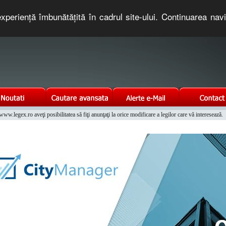
xperienţă îmbunătăţită în cadrul site-ului. Continuarea nav
e romaneasca. Un serviciu oferit gratuit de TNT COMPUTERS
w.legex.ro aveţi posibilitatea să fiţi anunţaţi la orice modificare a legilor care vă interesează.
Integrat al Parcului Auto