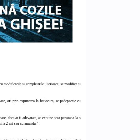
 modificarile si completarile ulterioare, se modifica si
ace, ori prin expunerea la batjocura, se pedepseste cu
are, daca ar fi adevarata, ar expune acea persoana la o
ni la 2 ani sau cu amenda."