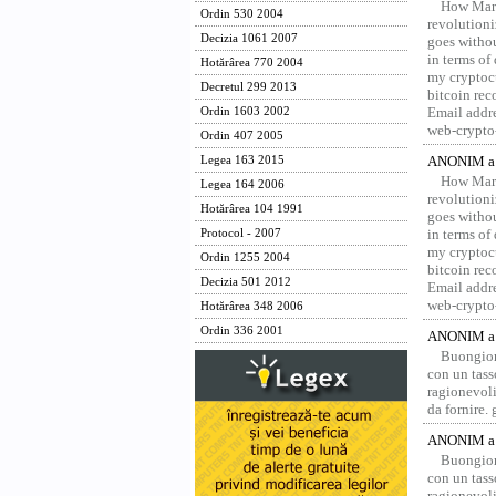
How Marv
Ordin 530 2004
revolution
Decizia 1061 2007
goes withou
in terms of
Hotărârea 770 2004
my cryptocu
Decretul 299 2013
bitcoin re
Email addr
Ordin 1603 2002
web-crypto
Ordin 407 2005
ANONIM a 
Legea 163 2015
How Marv
Legea 164 2006
revolution
Hotărârea 104 1991
goes withou
in terms of
Protocol - 2007
my cryptocu
Ordin 1255 2004
bitcoin re
Decizia 501 2012
Email addr
web-crypto
Hotărârea 348 2006
Ordin 336 2001
ANONIM a 
Buongior
con un tass
ragionevoli
da fornire.
ANONIM a 
Buongior
con un tass
ragionevoli