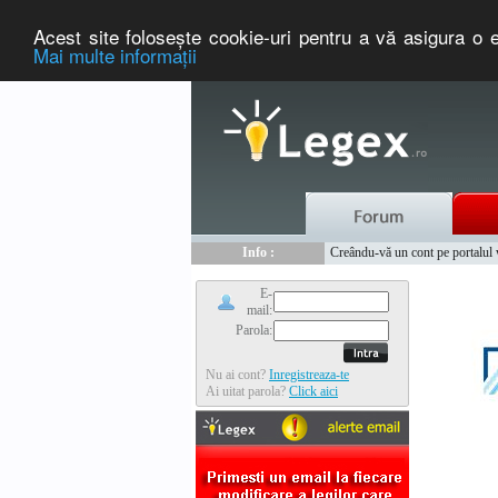
Acest site foloseşte cookie-uri pentru a vă asigura o e
Mai multe informaţii
Nou :
Legex.ro - portal de legislati
Info :
Creându-vă un cont pe portalul ww
Info :
www.tntauto.ro - Managementul 
E-
mail:
Parola:
Nu ai cont?
Inregistreaza-te
Ai uitat parola?
Click aici