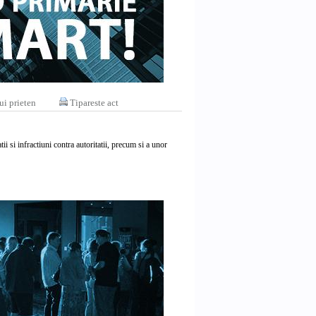
ui prieten
Tipareste act
i si infractiuni contra autoritatii, precum si a unor