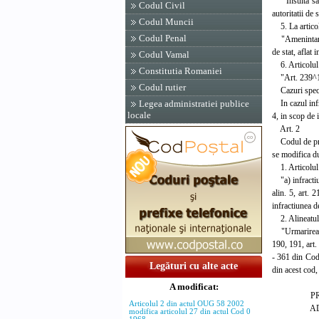
"Insulta sau 
Codul Civil
autoritatii de 
Codul Muncii
5. La articol
Codul Penal
"Amenintarea s
de stat, aflat 
Codul Vamal
6. Articolul 
Constitutia Romaniei
"Art. 239^
Codul rutier
Cazuri speci
In cazul infra
Legea administratiei publice
locale
4, in scop de 
Art. 2
Codul de proce
se modifica 
1. Articolul 
"a) infractiuni
alin. 5, art.
infractiunea d
2. Alineatul 
"Urmarirea pen
190, 191, art
- 361 din Codul
Legături cu alte acte
din acest cod,
A modificat:
PRIM-
Articolul 2 din actul OUG 58 2002
ADRIA
modifica articolul 27 din actul Cod 0