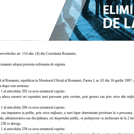
evederilor art. 114 alin. (4) din Constitutia Romaniei,
aniei adopta prezenta ordonanta de urgenta.
 Romaniei, republicat in Monitorul Oficial al Romaniei, Partea I, nr. 65 din 16 aprilie 1997, cu
za dupa cum urmeaza:
1 al articolului 205 va avea urmatorul cuprins:
usa onoarei ori reputatiei unei persoane prin cuvinte, prin gesturi sau prin orice alte mijlo
1 al articolului 206 va avea urmatorul cuprins:
 imputarea in public, prin orice mijloace, a unei fapte determinate privitoare la o persoana, c
la, administrativa sau disciplinara, ori dispretului public, se pedepseste cu inchisoare de la 2 lu
238 se abroga.
1 al articolului 239 va avea urmatorul cuprins: