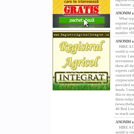
da fornire.
ANONIM a 
What type
expand your
still not g
number +91
ANONIM a 
HIRE A 
world is ver
victim. Las
investment 
them all da
experts ca
contacted t
cryptocurre
provided ne
funds. I was
this to mys
them today
(www.thehac
46 Red Lion
to reach ou
ANONIM a 
HIRE A 
world is ver