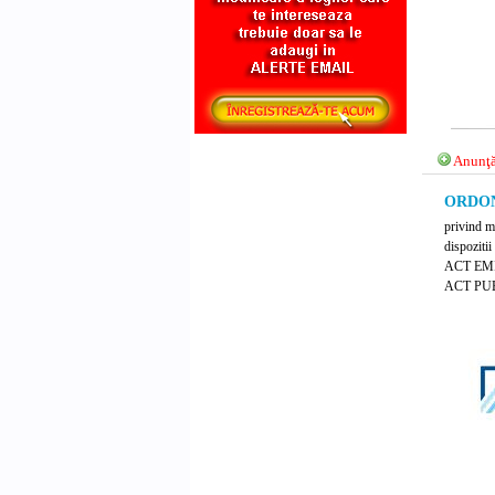
Anunţă
ORDON
privind mo
dispoziti
ACT EM
ACT PUB