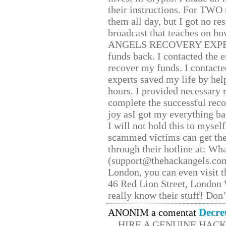
their instructions. For TWO 
them all day, but I got no re
broadcast that teaches on h
ANGELS RECOVERY EXPERT. H
funds back. I contacted the 
recover my funds. I contact
experts saved my life by hel
hours. I provided necessary 
complete the successful reco
joy asI got my everything bac
I will not hold this to myself
scammed victims can get the
through their hotline at: W
(support@thehackangels.com
London, you can even visit th
46 Red Lion Street, London
really know their stuff! Don’
Decre
ANONIM a comentat
HIRE A GENUINE HAC