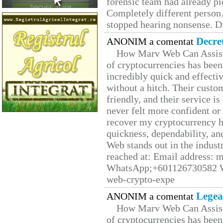
forensic team had already pie
Completely different person
stopped hearing nonsense. Di
Decre
ANONIM a comentat
How Marv Web Can Assist
of cryptocurrencies has be
incredibly quick and effecti
without a hitch. Their custo
friendly, and their service i
never felt more confident or
recover my cryptocurrency h
quickness, dependability, an
Web stands out in the indus
reached at: Email address:
WhatsApp;+601126730582 W
web-crypto-expe
Legea
ANONIM a comentat
How Marv Web Can Assist
of cryptocurrencies has be