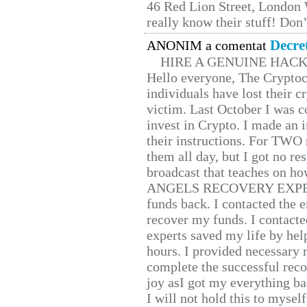
46 Red Lion Street, London
really know their stuff! Don’
Decre
ANONIM a comentat
HIRE A GENUINE HAC
Hello everyone, The Cryptocu
individuals have lost their c
victim. Last October I was 
invest in Crypto. I made an i
their instructions. For TWO 
them all day, but I got no re
broadcast that teaches on h
ANGELS RECOVERY EXPERT. H
funds back. I contacted the 
recover my funds. I contact
experts saved my life by hel
hours. I provided necessary 
complete the successful reco
joy asI got my everything bac
I will not hold this to myself