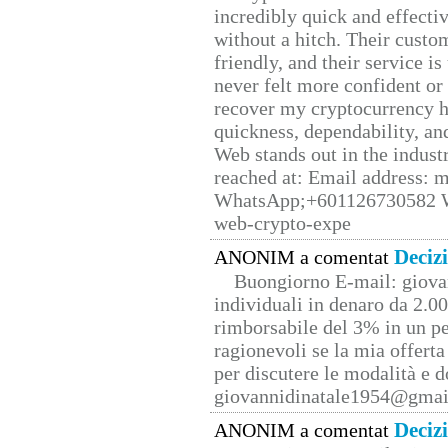
incredibly quick and effecti
without a hitch. Their custo
friendly, and their service i
never felt more confident or
recover my cryptocurrency h
quickness, dependability, an
Web stands out in the indus
reached at: Email address:
WhatsApp;+601126730582 W
web-crypto-expe
Deciz
ANONIM a comentat
Buongiorno E-mail: giova
individuali in denaro da 2.00
rimborsabile del 3% in un pe
ragionevoli se la mia offerta
per discutere le modalità e 
giovannidinatale1954@­gmai
Deciz
ANONIM a comentat