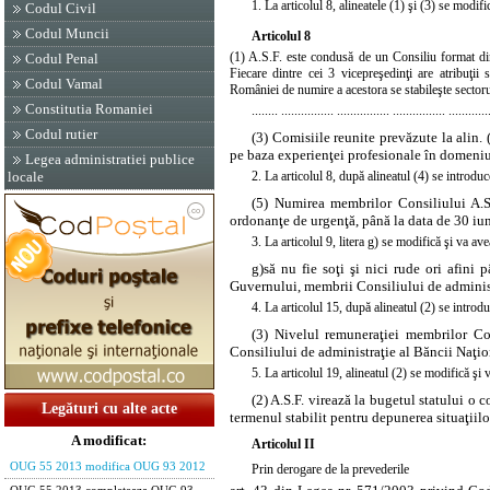
1. La articolul 8,
alineatele (1)
şi
(3)
se modific
Codul Civil
Codul Muncii
Articolul 8
(1) A.S.F. este condusă de un Consiliu format din
Codul Penal
Fiecare dintre cei 3 vicepreşedinţi are atribuţii
Codul Vamal
României de numire a acestora se stabileşte sector
Constitutia Romaniei
........ ................ ................ ................ ............
Codul rutier
(3) Comisiile reunite prevăzute la alin.
pe baza experienţei profesionale în domeniul 
Legea administratiei publice
2. La articolul 8, după alineatul (4) se introdu
locale
(5) Numirea membrilor Consiliului A.S.
ordonanţe de urgenţă, până la data de 30 iu
3. La articolul 9,
litera g)
se modifică şi va ave
g)
să nu fie soţi şi nici rude ori afini
Guvernului, membrii Consiliului de adminis
4. La articolul 15, după alineatul (2) se introd
(3) Nivelul remuneraţiei membrilor Cons
Consiliului de administraţie al Băncii Naţi
5. La articolul 19,
alineatul (2)
se modifică şi 
(2) A.S.F. virează la bugetul statului o 
Legături cu alte acte
termenul stabilit pentru depunerea situaţiilo
A modificat:
Articolul II
OUG 55 2013 modifica OUG 93 2012
Prin derogare
de la prevederile