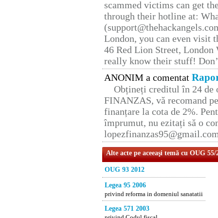
scammed victims can get the
through their hotline at: W
(support@thehackangels.com
London, you can even visit th
46 Red Lion Street, London
really know their stuff! Don’
Rapor
ANONIM a comentat
Obțineți creditul în 24 d
FINANZAS, vă recomand pent
finanțare la cota de 2%. Pent
împrumut, nu ezitați să o con
lopezfinanzas95@gmail.co
Alte acte pe aceeaşi temă cu OUG 55/
OUG 93 2012
Legea 95 2006
privind reforma in domeniul sanatatii
Legea 571 2003
privind Codul fiscal