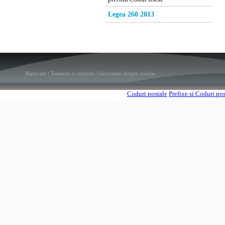
Legea 260 2013
Harta site
|
Termeni si conditii
|
Informatii despre cookie
Coduri postale
Prefixe si Coduri po