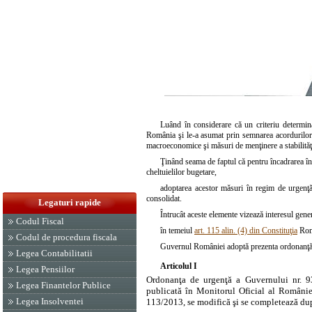
Luând în considerare că un criteriu determinan
România şi le-a asumat prin semnarea acordurilor 
macroeconomice şi măsuri de menţinere a stabilităţii f
Ţinând seama de faptul că pentru încadrarea în ţ
cheltuielilor bugetare,
adoptarea acestor măsuri în regim de urgenţă 
consolidat.
Legaturi rapide
Întrucât aceste elemente vizează interesul gener
Codul Fiscal
în temeiul
art. 115 alin. (4) din Constituţia
Româ
Codul de procedura fiscala
Guvernul României adoptă prezenta ordonanţă
Legea Contabilitatii
Articolul I
Legea Pensiilor
Ordonanţa de urgenţă a Guvernului nr. 93/
Legea Finantelor Publice
publicată în Monitorul Oficial al Românie
Legea Insolventei
113/2013, se modifică şi se completează d