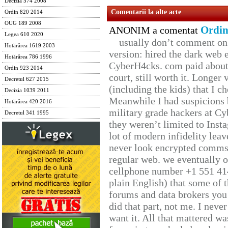
Decizia 574 2008
Comentarii la alte acte
Ordin 820 2014
OUG 189 2008
Ordin
ANONIM a comentat
Legea 610 2020
usually don’t comment on t
Hotărârea 1619 2003
version: hired the dark web 
Hotărârea 786 1996
CyberH4cks. com paid about 
Ordin 923 2014
court, still worth it. Longer
Decretul 627 2015
(including the kids) that I ch
Decizia 1039 2011
Meanwhile I had suspicions 
Hotărârea 420 2016
military grade hackers at Cy
Decretul 341 1995
they weren’t limited to Inst
lot of modern infidelity leav
never look encrypted comms, 
regular web. we eventually 
cellphone number +1 551 41
plain English) that some of t
forums and data brokers you 
did that part, not me. I neve
want it. All that mattered w