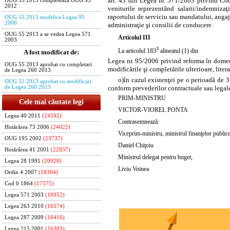
art. 43 din Legea nr. 571/2003 privind
Cod
OUG 55 2013 completeaza OUG 93
2012
veniturile reprezentând salarii/indemnizaţ
raportului de serviciu sau mandatului, angaj
OUG 55 2013 modifica Legea 95
2006
administraţie şi consilii de conducere.
OUG 55 2013 a se vedea Legea 571
Articolul III
2003
3
La articolul 183
alineatul (1) din
A fost modificat de:
Legea nr. 95/2006 privind reforma în domeni
OUG 55 2013 aprobat cu completari
modificările şi completările ulterioare,
litera
de Legea 260 2013
o)
în cazul existenţei pe o perioadă de 3
OUG 55 2013 aprobat cu modificari
conform prevederilor contractuale sau legal
de Legea 260 2013
PRIM-MINISTRU
Cele mai căutate legi
VICTOR-VIOREL PONTA
Legea 40 2011
(24592)
Contrasemnează:
Hotărârea 73 2006
(24022)
Viceprim-ministru, ministrul finanţelor publice
OUG 195 2002
(23737)
Daniel Chiţoiu
Hotărârea 41 2001
(22837)
Ministrul delegat pentru buget,
Legea 28 1991
(20928)
Liviu Voinea
Ordin 4 2007
(18304)
Cod 0 1864
(17575)
Legea 571 2003
(16952)
Legea 263 2010
(16574)
Legea 287 2009
(16416)
Legea 215 2001
(16383)