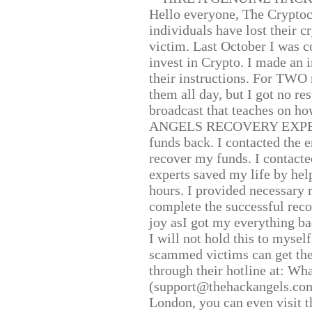
Hello everyone, The Cryptocu
individuals have lost their c
victim. Last October I was 
invest in Crypto. I made an i
their instructions. For TWO 
them all day, but I got no re
broadcast that teaches on h
ANGELS RECOVERY EXPERT. H
funds back. I contacted the 
recover my funds. I contact
experts saved my life by hel
hours. I provided necessary 
complete the successful reco
joy asI got my everything bac
I will not hold this to myself
scammed victims can get the
through their hotline at: W
(support@thehackangels.com
London, you can even visit th