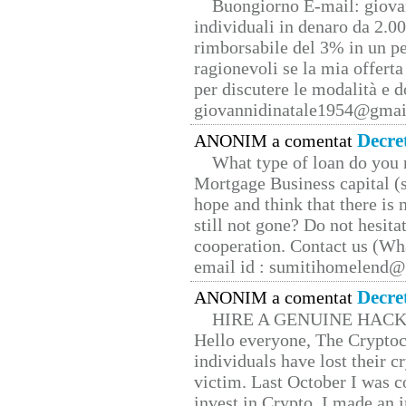
Buongiorno E-mail: giova
individuali in denaro da 2.00
rimborsabile del 3% in un pe
ragionevoli se la mia offerta
per discutere le modalità e 
giovannidinatale1954@­gmai
Decre
ANONIM a comentat
What type of loan do you 
Mortgage Business capital (s
hope and think that there is
still not gone? Do not hesita
cooperation. Contact us (W
email id : sumitihomelend
Decre
ANONIM a comentat
HIRE A GENUINE HAC
Hello everyone, The Cryptocu
individuals have lost their c
victim. Last October I was 
invest in Crypto. I made an i