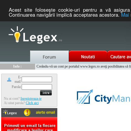
Acest site foloseşte cookie-uri pentru a vă asigura 
Continuarea navigării implică acceptarea acestora.
Mai 
Nou :
Legex.ro - portal de legislatie romaneasca. Un serviciu oferit g
Info :
Creându-vă un cont pe portalul www.legex.ro aveţi posibilitatea să fiţi
Info :
www.tntauto.ro - Managementul Integrat al Parcului Auto
E-
mail:
Parola:
Nu ai cont?
Inregistreaza-te
Ai uitat parola?
Click aici