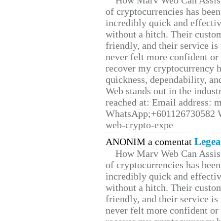
How Marv Web Can Assist
of cryptocurrencies has be
incredibly quick and effecti
without a hitch. Their custo
friendly, and their service i
never felt more confident or
recover my cryptocurrency h
quickness, dependability, an
Web stands out in the indus
reached at: Email address:
WhatsApp;+601126730582 W
web-crypto-expe
Legea
ANONIM a comentat
How Marv Web Can Assist
of cryptocurrencies has be
incredibly quick and effecti
without a hitch. Their custo
friendly, and their service i
never felt more confident or