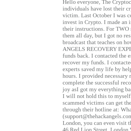
Hello everyone, The Cryptocu
individuals have lost their c
victim. Last October I was 
invest in Crypto. I made an i
their instructions. For TWO 
them all day, but I got no re
broadcast that teaches on h
ANGELS RECOVERY EXPERT. H
funds back. I contacted the 
recover my funds. I contact
experts saved my life by hel
hours. I provided necessary 
complete the successful reco
joy asI got my everything bac
I will not hold this to myself
scammed victims can get the
through their hotline at: W
(support@thehackangels.com
London, you can even visit th
46 Red Lion Street, London