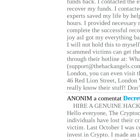
funds back. I contacted the 
recover my funds. I contact
experts saved my life by hel
hours. I provided necessary 
complete the successful reco
joy asI got my everything bac
I will not hold this to myself
scammed victims can get the
through their hotline at: W
(support@thehackangels.com
London, you can even visit th
46 Red Lion Street, London
really know their stuff! Don’
Decre
ANONIM a comentat
HIRE A GENUINE HAC
Hello everyone, The Cryptocu
individuals have lost their c
victim. Last October I was 
invest in Crypto. I made an i