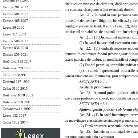
Decretul 143 2005
cheltuielilor avansate de către stat, dacă prin com
Decizia 281 2012
s-a constatat că acţiunea a fost exercitată abuziv.
Decizia 506 2017
Art. 20. - In cazul în care persoana care
procedura de mediere a
litigiului, beneficiază şi d
Decizia 465 1997
condiţiile prevăzute la art. 8 alin. (1) sau (2), dac
Legea 36 2000
are dreptul se stabileşte de instanţă, prin încheiere 
Legea 211 2002
Art. 21. - (1) Dispoziti
vul încheierii cup
Decizia 506 2017
(2) In cazul în care titlul executoriu est
Art. 22. - (1) Fondurile necesare acoperir
Decizia 836 2018
denumit în continuare
fondul pentru ajutor public
Decizia 239 2021
taxele judiciare de timbru, cu modificările şi comple
Hotărârea 112 2004
(2) Fondul pentru ajutor public judiciar se
Hotărârea 399 1998
(3) Sumele reprezentând onorariile avo
OUG 118 1999
bancar/virament sau în numerar, prin compartiment
SECŢIUNEA a 2-a
Decretul 217 1999
Asistenţa prin avocat
Ordin 3180 2015
Art. 23. -Ajutorul public judiciar sub 
Hotărârea 1078 2002
exercitarea profesiei de avocat, republicată, cu modif
Hotărârea 969 2010
SECŢIUNEA a 3-a
Ajutorul public judiciar sub forma plăţ
Ordonanţa 14 1992
Art. 24. - (1) In cazul încuviinţării cere
Legea 132 2017
de încuviinţare a asistenţei se stabileşte şi onorari
Ordin 1802 2014
(2) După prestarea serviciului pentru care
Art. 25. - Incheierea pronunţată de instan
definitiv constituie t
itlu executoriu.