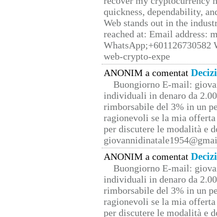
recover my cryptocurrency h
quickness, dependability, an
Web stands out in the indus
reached at: Email address:
WhatsApp;+601126730582 W
web-crypto-expe
Deciz
ANONIM a comentat
Buongiorno E-mail: giova
individuali in denaro da 2.00
rimborsabile del 3% in un pe
ragionevoli se la mia offerta
per discutere le modalità e 
giovannidinatale1954@­gmai
Deciz
ANONIM a comentat
Buongiorno E-mail: giova
individuali in denaro da 2.00
rimborsabile del 3% in un pe
ragionevoli se la mia offerta
per discutere le modalità e 