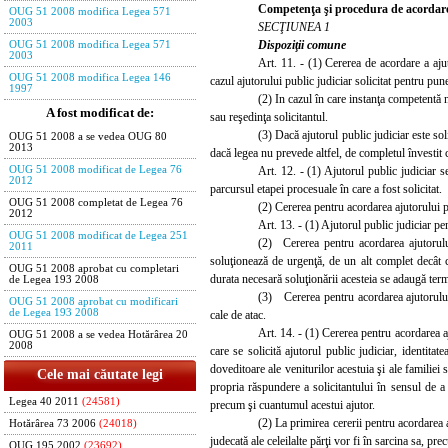
Competenţa şi procedura de acordar
OUG 51 2008 modifica Legea 571
2003
SECŢIUNEA 1
Dispoziţii comune
OUG 51 2008 modifica Legea 571
2003
Art. 11. - (1) Cererea de acordare
a aju
OUG 51 2008 modifica Legea 146
cazul ajutorului public judiciar solicitat pentru pun
1997
(2) In cazul în care instanţa competentă nu
A fost modificat de:
sau reşedinţa solicitantul.
(3) Dacă ajutorul public judiciar este sol
OUG 51 2008 a se vedea OUG 80
2013
dacă legea nu prevede altfel, de completul învestit c
Art. 12. - (1) Ajutorul public
judiciar s
OUG 51 2008 modificat de Legea 76
2012
parcursul etapei procesuale în care a fost solicitat.
OUG 51 2008 completat de Legea 76
(2) Cererea pentru acordarea ajutorului pu
2012
Art. 13. - (1) Ajutorul public judiciar pe
OUG 51 2008 modificat de Legea 251
(2) Cererea pentru acordarea ajutorului
2011
soluţionează de urgenţă, de un alt complet decât c
OUG 51 2008 aprobat cu completari
durata necesară soluţionării acesteia se adaugă term
de Legea 193 2008
(3) Cererea pentru acordarea ajutorului 
OUG 51 2008 aprobat cu modificari
de Legea 193 2008
cale de atac.
Art. 14. - (1) Cererea pentru acordarea a
OUG 51 2008 a se vedea Hotărârea 20
2008
care se solicită ajutorul public judiciar, identitat
doveditoare ale veniturilor acestuia şi ale familiei 
Cele mai căutate legi
propria răspundere a solicitantului în sensul de a
Legea 40 2011
(24581)
precum şi cuantumul acestui ajutor.
(2) La primirea cererii pentru acordarea a
Hotărârea 73 2006
(24018)
judecată ale celeilalte părţi vor fi în sarcina sa, pre
OUG 195 2002
(23692)