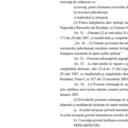
convenţii de colaborare cu:
a) avocaţi, pentru furnizarea serviciilor d
b) executori judecătoreşti;
c) traducători şi interpreţi.
(2) Pentru îndeplinirea altor atribuţii 
Naţională a Barourilor din România, cu Uniunea Naţio
Art. 51. - Alineatul (1) al articolului 2
173 din 29 iulie 1997, cu modificările şi completări
„Art. 26. - (1) Sumele provenind din tax
executorilor judecătoreşti constituie venituri la buge
finanţarea sistemului de ajutor public judiciar."
Art. 52. - Prezenta ordonanţă de urgenţă 
Art. 53. - La data intrării în vigoare a
completările ulterioare, alin. (1) al art. 21 din Le
29 iulie 1997, cu modificările şi completările ulte
României, Partea
I,
nr. 927 din 23 decembrie 2003,
Art. 54. - (1) Prezenta ordonanţă de urg
prin stabilirea unor norme minime comune privind a
ianuarie 2003.
(2) Prevederile prezentei ordonanţe de u
bilaterale şi multilaterale încheiate de statele membr
a) Acordul european privind transmiterea
Acordul european privind transmiterea cererilor de
b) Convenţia privind facilitarea accesului
PRIM-MINISTRU