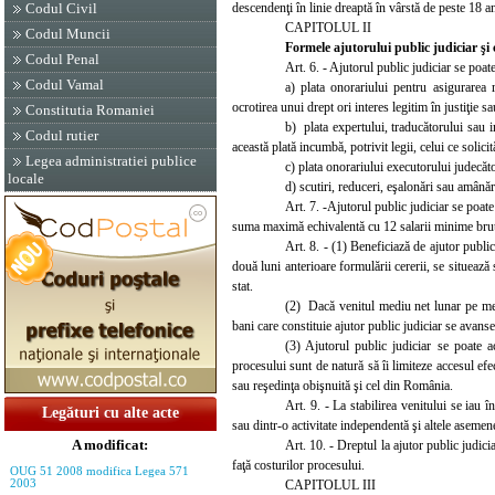
descendenţi în linie dreaptă în vârstă de peste 18 an
Codul Civil
CAPITOLUL II
Codul Muncii
Formele ajutorului public judiciar şi 
Codul Penal
Art. 6. - Ajutorul public judiciar se poa
Codul Vamal
a) plata onorariului pentru asigurarea 
ocrotirea unui drept ori interes legitim în justiţie 
Constitutia Romaniei
b) pla
ta expertului, traducătorului sau i
Codul rutier
această plată incumbă, potrivit legii, celui ce solicit
Legea administratiei publice
c) plata onorar
iului executorului judecăt
locale
d) scutiri, reduceri, eşalonări sau amânări
Art. 7. -Ajutorul public judiciar se poate
suma maximă echivalentă cu 12 salarii minime brute 
Art. 8. - (1) Beneficiază de ajutor publi
două luni anterioare formulării cererii, se situează
stat.
(2) Dacă venitul mediu net lunar pe memb
bani care constituie ajutor public judiciar se avans
(3) Ajutorul public judiciar se poate ac
procesului sunt de natură să îi limiteze accesul efec
sau reşedinţa obişnuită şi cel din România.
Art. 9. - La stabilirea venitului se iau în
Legături cu alte acte
sau dintr-o activitate independentă şi altele asemene
A modificat:
Art. 10. - Dreptul la ajutor public judici
faţă costurilor procesului.
OUG 51 2008 modifica Legea 571
CAPITOLUL III
2003