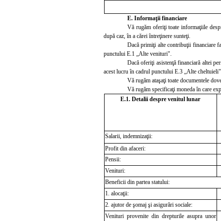
E. Informaţii financiare
Vă rugăm oferiţi toate informaţiile desp
după caz, în a cărei întreţinere sunteţi.
Dacă primiţi alte contribuţii financiare f
punctului E.1 „Alte venituri".
Dacă oferiţi asistenţă financiară altei p
acest lucru în cadrul punctului E.3 „Alte cheltuieli"
Vă rugăm ataşaţi toate documentele dovedi
Vă rugăm specificaţi moneda în care expr
E.1. Detalii despre venitul lunar
Salarii, indemnizaţii:
Profit din afaceri:
Pensii:
Venituri:
Beneficii din partea statului:
1. alocaţii:
2. ajutor de şomaj şi asigurări sociale:
Venituri provenite din drepturile asupra unor