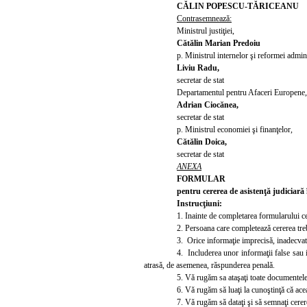
CĂLIN POPESCU-TĂRICEANU
Contrasemnează:
Ministrul justiţiei,
Cătălin Marian Predoiu
p. Ministrul internelor şi reformei admini
Liviu Radu,
secretar de stat
Departamentul pentru Afaceri Europene,
Adrian Ciocănea,
secretar de stat
p. Ministrul economiei şi finanţelor,
Cătălin Doica,
secretar de stat
ANEXA
FORMULAR
pentru cererea de asistenţă judiciar
Instrucţiuni:
1. Inainte de completarea formularului cer
2. Persoana care completează cererea trebu
3. Orice informaţie imprecisă, inadecvat
4. Includerea unor informaţii false sau i
atrasă, de asemenea, răspunderea penală.
5. Vă rugăm sa ataşaţi toate documentel
6. Vă rugăm să luaţi la cunoştinţă că acea
7. Vă rugăm să dataţi şi să semnaţi cerer