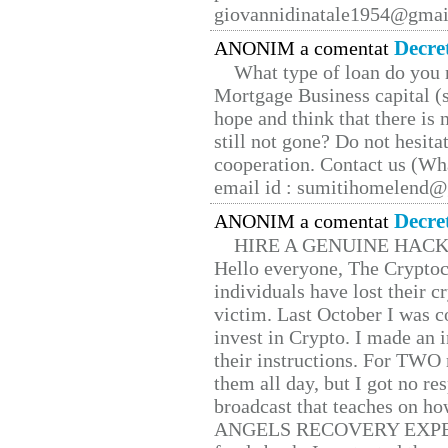
giovannidinatale1954@­gmai
Decre
ANONIM a comentat
What type of loan do you 
Mortgage Business capital (s
hope and think that there is
still not gone? Do not hesita
cooperation. Contact us (W
email id : sumitihomelend
Decre
ANONIM a comentat
HIRE A GENUINE HAC
Hello everyone, The Cryptocu
individuals have lost their c
victim. Last October I was 
invest in Crypto. I made an i
their instructions. For TWO 
them all day, but I got no re
broadcast that teaches on h
ANGELS RECOVERY EXPERT. H