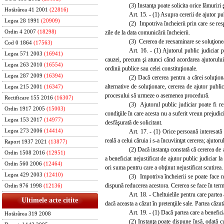
(3) Instanţa poate solicita orice lămuriri 
Hotărârea 41 2001
(22816)
Art. 15. - (1) Asupra cererii de ajutor pu
Legea 28 1991
(20909)
(2) Impotriva încheie
rii prin care se re
zile de la data comunicării încheierii.
Ordin 4 2007
(18298)
(3) Cererea de reexaminare se soluţionea
Cod 0 1864
(17563)
Art. 16. - (1) Ajutorul public judiciar p
Legea 571 2003
(16941)
cauzei, precum şi atunci când acordarea ajutorului 
Legea 263 2010
(16554)
ordinii publice sau celei constituţionale.
Legea 287 2009
(16394)
(2) Dacă cererea pentru a cărei soluţiona
alternative de soluţionare, cererea de ajutor public
Legea 215 2001
(16347)
procesului să urmeze o asemenea procedură.
Rectificare 155 2016
(16307)
(3) Ajutorul public judiciar poate fi re
Ordin 1917 2005
(15003)
condiţiile în care acesta nu a suferit vreun prejudi
Legea 153 2017
(14977)
desfăşurată de solicitant.
Art. 17. - (1) Orice persoană interesată 
Legea 273 2006
(14414)
reală a celui căruia i s-a încuviinţat cererea; ajutor
Raport 1937 2021
(13877)
(2) Dacă instanţa constată că cererea de a
Ordin 1508 2016
(12951)
a beneficiat nejustificat de ajutor public judiciar 
Ordin 560 2006
(12464)
ori suma pentru care a obţin
ut nejustificat scutirea.
Legea 429 2003
(12410)
(3) Impotriva încheierii se poate face 
dispună reducerea acestora. Cererea se face în terme
Ordin 976 1998
(12136)
Art. 18. - Cheltuielile pentru care partea 
Ultimele acte citite
dacă aceasta a căzut în pretenţiile sale. Partea căzută
Art. 19. - (1) Dacă partea care a benefici
Hotărârea 319 2008
(2) Instanţa poate dispune însă, odată cu 