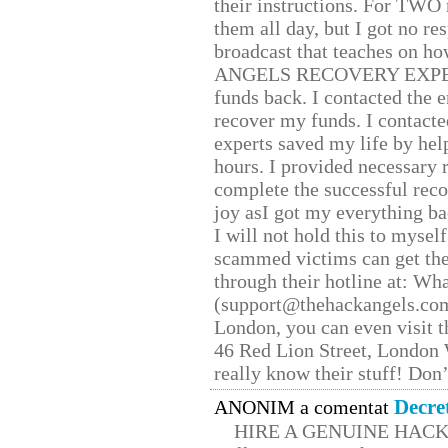
their instructions. For TWO 
them all day, but I got no re
broadcast that teaches on h
ANGELS RECOVERY EXPERT. H
funds back. I contacted the 
recover my funds. I contact
experts saved my life by hel
hours. I provided necessary 
complete the successful reco
joy asI got my everything bac
I will not hold this to myself
scammed victims can get the
through their hotline at: W
(support@thehackangels.com
London, you can even visit th
46 Red Lion Street, London
really know their stuff! Don’
Decre
ANONIM a comentat
HIRE A GENUINE HAC