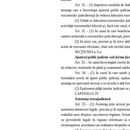
Art. 31. - (1) Impotriva modului de înde
instanţa care a încuviinţat ajutorul public judicia
executorilor judecătoreşti în vederea înlocuirii exec
(2) Odată cu înlocuirea executorului jud
activităţii executorului înlocuit şi, dacă este cazul, 
Art. 32. - (1) In cazul în care beneficia
camera teritorială a executorilor judecătoreşti, precu
(2) In acest caz, precum şi în orice altă
actele de executare efectuate, chiar sub nivelul minim
SECŢIUNEA a 5-a
Ajutorul public judiciar sub forma facil
Art. 33. - In cazul încuviinţării cererii de
de reducere, termenele de plată şi cuantumul ratelor
Art. 34. - (1) In cazul în care
taxele j
formulării cererii de ajutor public judiciar, eşalo
instanţa nu apreciază necesar a se acorda o altă for
(2) Eşalonarea plăţii taxelor judiciare se 
CAPITOLUL IV
Asistenţa extrajudiciară
Art. 35. - (1) Asistenţa prin avocat poat
asemenea demersuri legale, precum şi în reprezentarea
realizării unor drepturi sau interese legitime. Asist
cu prevederile legale în vigoare referitoare la i
recunoaşterea, acordarea sau realizarea dreptului ori