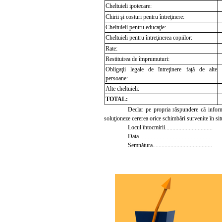
Cheltuieli ipotecare:
Chirii şi costuri pentru întreţinere:
Cheltuieli pentru educaţie:
Cheltuieli pentru întreţinerea copiilor:
Rate:
Restituirea de împrumuturi:
Obligaţii legale de întreţinere faţă de alte
persoane:
Alte cheltuieli:
TOTAL:
Declar pe propria răspundere că informa
soluţioneze cererea orice schimbări survenite în sit
Locul întocmirii................................
Data................................................
Semnătura........................................