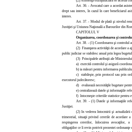
(2) Asist
enţa extrajudiciară se acordă co
Art. 36. - Avocatul care a acordat asiste
drept sau interes, în cazul în care beneficiarul as
interes.
Art. 37. - Modul de plată şi nivelul remu
Justiţiei şi Uniunea Naţională a Barourilor din Ro
CAPITOLUL V
Organizarea, coordonarea şi controlul 
Art. 38. - (1) Coordonarea şi controlul act
(2) Finanţarea activităţii de acordare a a
public judiciar se stabilesc anual prin legea bugetul
(3) Principalele atribuţii ale Ministerului
a) exercită controlul şi asigură coordona
b) ia măsuri pentru informarea publicului
c) stabileşte, prin protocol sau prin ord
executorul judecătoresc;
d) evaluează necesităţile bugetare pentru 
e) centralizează datele şi informaţiile ref
f) întocmeşte criteriile statistice pentru 
Art. 39. - (1) Datele şi informaţiile ref
Justiţiei.
(2) In vederea întocmirii şi actualizări
trimestrial, situaţii privind cererile de acordare a
respingerea cererilor, înlocuirea avocaţilor, a 
obligaţiilor ce îi revin potrivit prezentei ordonanţe