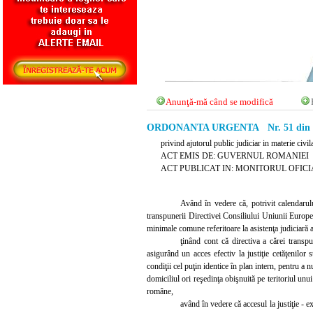
Anunţă-mă când se modifică
ORDONANTA URGENTA Nr. 51 din 21 
privind ajutorul public judiciar in materie civil
ACT EMIS DE: GUVERNUL ROMANIEI
ACT PUBLICAT IN: MONITORUL OFICIAL N
Având în vedere că, potrivit calendarul
transpunerii Directivei Consiliului Uniunii Europene
minimale comune referitoare la asistenţa judiciară a
ţinând cont că directiva a cărei transp
asigurând un acces efectiv la justiţie cetăţenilo
condiţii cel puţin identice în plan intern, pentru a 
domiciliul ori reşedinţa obişnuită pe teritoriul unui 
române,
având în vedere că accesul la justiţie - ex