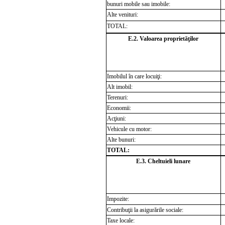
bunuri mobile sau imobile:
Alte venituri:
TOTAL:
E.2. Valoarea proprietăţilor
Imobilul în c
are locuiţi:
Alt imobil:
Terenuri:
Economii:
Acţiuni:
Vehicule cu motor:
Alte bunuri:
TOTAL:
E.3. Cheltuieli lunare
Impozite:
Contribuţii la asigurările sociale:
Taxe locale: