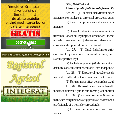
SECŢIUNEA a 4-a
Ajutorul public judiciar sub forma plă
Art. 26. - (1) In cazul încuviinţării cere
asistenţei se stabileşte şi onorariul provizoriu cuv
(2) Cererea împreună cu încheierea de încu
instanţe.
(3) Colegiul director al camerei teritori
transmite, odată cu înştiinţarea desemnării, înche
numele executorului judecătoresc desemnat. 
competent din punct de vedere teritorial.
Art. 27. - (1) După îndeplinirea atribu
executorului judecătoresc, onorariul definitiv, în 
stabilite potrivit legii.
(2) Incheierea pronunţată de instanţă cu
definitiv constituie titlu executoriu, fără îndeplinire
Art. 28. - (1) Executorul judecătoresc de
în caz de conflict de interese sau pentru alte motive 
(2) Refuzul nejustificat de a prelua cazul
Art. 29. - Refuzul nejustificat al benefi
încetarea ajutorului public sub forma plăţii onorari
Art. 30. - (1) Executorul judecătoresc es
manifeste conştiinciozitate şi probitate profesională
profesionale şi a normelor procedurale.
(2) Executorului judecătoresc care acordă
asistată.