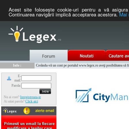
Acest site foloseşte cookie-uri pentru a vă asigura 
Continuarea navigării implică acceptarea acestora.
Mai 
Nou :
Info :
Legex.ro - portal de legislatie romaneasca. Un serviciu oferit g
Creându-vă un cont pe portalul www.legex.ro aveţi posibilitatea să fiţi
Info :
www.tntauto.ro - Managementul Integrat al Parcului Auto
Info :
Cauta coduri postale si prefixe telefonice nationale si internationale
E-
mail:
Parola:
Nu ai cont?
Inregistreaza-te
Ai uitat parola?
Click aici