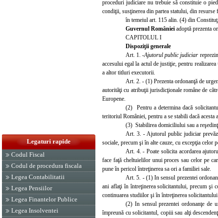
proceduri judiciare nu trebuie să constituie o piedi
condiţii, susţinerea din partea statului, din resurse 
în temeiul art. 115 alin. (4) din Constitu
Guvernul României
adoptă prezenta o
CAPITOLUL I
Dispoziţii ge
nerale
Art. 1.
-
Ajutorul public judiciar
reprezin
accesului egal la actul de justiţie, pentru realizare
a altor titluri executorii.
Art. 2. - (1) Prezenta ordonanţă de urgenţă
autorităţi cu atribuţii jurisdicţionale române de c
Europene.
(2) Pentru a determina dacă solicitantul
teritoriul României, pentru a se stabili dacă acesta
(3)
Stabilirea domiciliului sau a reşedinţ
Art. 3. - Ajutorul public judiciar prevă
Legaturi rapide
sociale, precum şi în alte cauze, cu excepţia celor p
Art. 4. - Poate solicita acordarea ajutor
Codul Fiscal
face faţă cheltuielilor unui proces sau celor pe car
Codul de procedura fiscala
pune în pericol întreţinerea sa ori a familiei sale.
Legea Contabilitatii
Art. 5. - (1) In sensul prezentei ordona
n
ani aflaţi în întreţinerea solicitantului, precum şi
Legea Pensiilor
continuarea studiilor şi în întreţinerea solicitantului
Legea Finantelor Publice
(2) In sensul prezentei ordonanţe de 
Legea Insolventei
împreună cu solicitantul, copiii sau alţi descendenţi