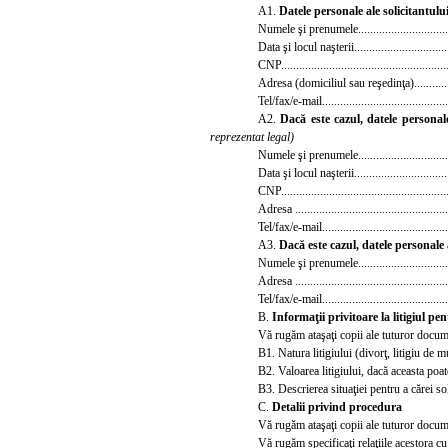
A1.
Datele personale ale solicitantulu
Numele şi prenumele...................................
Data
şi locul naşterii...............................
CNP.........................................................
Adresa (domiciliul sau reşedinţa)..................
Tel/fax/e-mail............................................
A2.
Dacă este cazul, datele personale
reprezentat legal)
Numele şi prenumele................................
Data
şi locul naşterii.................................
CNP.........................................................
Adresa ....................................................
Tel/fax/e-mail............................................
A3.
Dacă este cazul, datele personale 
Nu
mele şi prenumele..................................
Adresa ....................................................
Tel/fax/e-mail............................................
B.
Informaţii privitoare la litigiul pen
Vă rugăm ataşaţi copii ale tuturor docum
B1. Natura litigiului (divorţ, litigiu de m
B2. Valoarea litigiului, dacă aceasta poa
B3. Descrierea situaţiei pentru a cărei so
C.
Detalii privind procedura
Vă rugăm ataşaţi copii ale tuturor docum
Vă rugăm specificaţi relaţiile acestora 