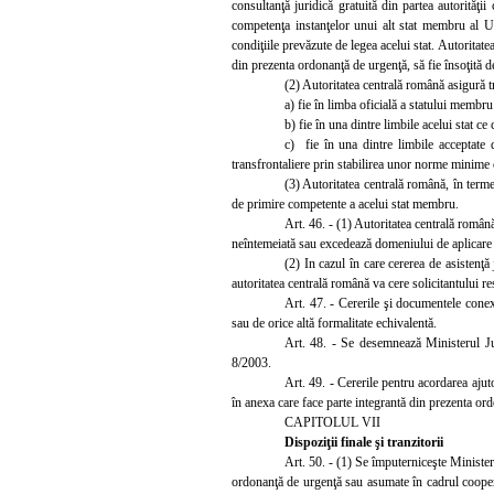
consultanţă juridică gratuită din partea autorităţi
competenţa instanţelor unui alt stat membru al U
condiţiile prevăzute de legea acelui stat. Autoritat
din prezenta ordonanţă de urgenţă, să fie
însoţită 
(2) Autoritatea centrală română asigură 
a) fie în limba oficială a statului membru 
b) fie în una dintre limbile acelui stat ce
c) fie în una dintre limbile
acceptate 
transfrontaliere prin stabilirea unor norme minime c
(3) Autorita
tea centrală română, în terme
de primire competente a acelui stat membru.
Art. 46. - (1) Autoritatea centrală română
neîntemeiată sau excedează domeniului de aplicare 
(2) In cazul în care cererea de asistenţă
autoritatea centrală română va cere solicitantului res
Art. 47. - Cererile şi documentele conexe
sau de orice altă formalitate echivalentă.
Art. 48. - Se desemnează Ministerul Just
8/2003.
Art. 49. - Cererile pentru acordarea ajut
în anexa care face parte integrantă din prezenta or
CAPITOLUL VII
Dispoziţii finale şi tranzitorii
Art. 50. - (1) Se împuterniceşte Ministerul
ordonanţă de urgenţă sau asumate în cadrul cooperări