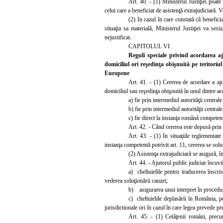
Art. 40. - (1) Ministerul Justiţiei poate 
celui care a beneficiat de asistenţă extrajudiciară. V
(2) In cazul în care constată că beneficia
situaţia sa materială, Ministerul Justiţiei va ses
nejustificat.
CAPITOLUL VI
Reguli speciale privind acordarea aj
domiciliul ori reşedinţa
obişnuită pe teritori
Europene
Art. 41. - (1) Cererea de acordare a aj
domiciliul sau reşedinţa obişnuită în unul dintre ac
a) fie prin intermediul
autorităţii central
b) fie prin intermediul autorităţii centra
c) fie direct la instanţa română competent
Art. 42. - Când cererea este depusă prin i
Art. 43. - (1) In situaţiile reglementate
instanţa competentă potrivit art. 11, cererea se sol
(2) Asistenţa extrajudiciară se asigură, î
Art. 44. - Ajutorul public judiciar încuvi
a) cheltuielile pentru traducerea înscris
vederea soluţionării cauzei;
b) asigurarea unui interpret în procedurile
c) cheltuielile deplasării în România, pe
jurisdictionale ori în cazul în care legea prevede pr
Art. 45. - (1) Cetăţenii români, precum