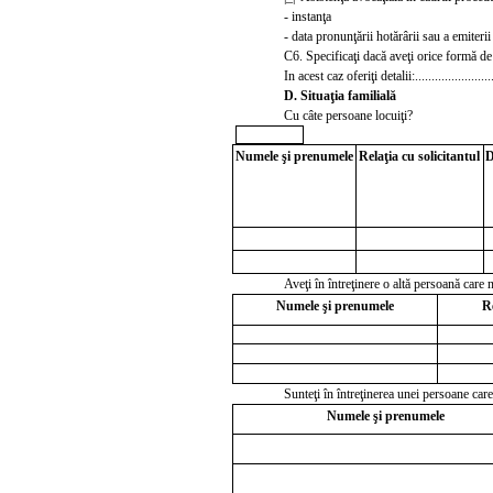
- instanţa
- data pronunţării hotărârii sau a emiterii 
C6. Specificaţi dacă aveţi orice formă de
In acest caz oferiţi detalii:...............................
D. Situa
ţia familială
Cu câte persoane locuiţi?
Numele şi prenumele
Relaţia cu solicitantul
D
Aveţi în întreţinere o altă persoană car
Numele şi prenumele
Re
Sunteţi în întreţinerea unei persoane ca
Numele şi prenumele