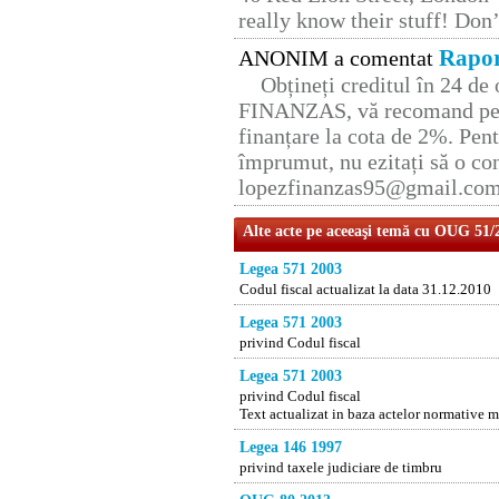
really know their stuff! Don’
Rapor
ANONIM a comentat
Obțineți creditul în 24 d
FINANZAS, vă recomand pent
finanțare la cota de 2%. Pent
împrumut, nu ezitați să o con
lopezfinanzas95@gmail.co
Alte acte pe aceeaşi temă cu OUG 51/
Legea 571 2003
Codul fiscal actualizat la data 31.12.2010
Legea 571 2003
privind Codul fiscal
Legea 571 2003
privind Codul fiscal
Text actualizat in baza actelor normative m
Legea 146 1997
privind taxele judiciare de timbru