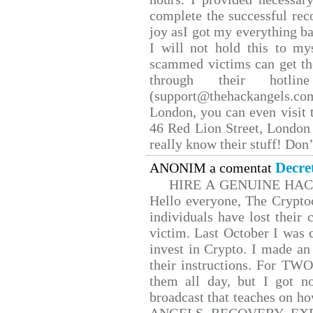
complete the successful rec
joy asI got my everything bac
I will not hold this to mys
scammed victims can get th
through their hotlin
(support@thehackangels.co
London, you can even visit t
46 Red Lion Street, London
really know their stuff! Don’
Decre
ANONIM a comentat
HIRE A GENUINE HA
Hello everyone, The Cryptoc
individuals have lost their 
victim. Last October I was
invest in Crypto. I made an 
their instructions. For TW
them all day, but I got n
broadcast that teaches on 