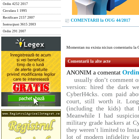
Ordin 4252 2017
Circulara 1 1995
Rectificare 2157 2007
COMENTARII la OUG 44/2017
Instrucţiuni 3615 2003
Ordin 291 2007
Momentan nu exista niciun comentariu la
Comentarii la alte acte
Ordin
ANONIM a comentat
usually don’t comment on 
version: hired the dark we
CyberH4cks. com paid abou
court, still worth it. Lo
(including the kids) that 
Meanwhile I had suspicio
military grade hackers at C
they weren’t limited to Inst
lot of modern infidelity le