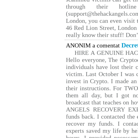
through their hotlin
(support@thehackangels.co
London, you can even visit t
46 Red Lion Street, London
really know their stuff! Don’
Decre
ANONIM a comentat
HIRE A GENUINE HA
Hello everyone, The Cryptoc
individuals have lost their 
victim. Last October I was
invest in Crypto. I made an 
their instructions. For TW
them all day, but I got n
broadcast that teaches on 
ANGELS RECOVERY EXPERT.
funds back. I contacted the 
recover my funds. I conta
experts saved my life by he
hours. I provided necessar