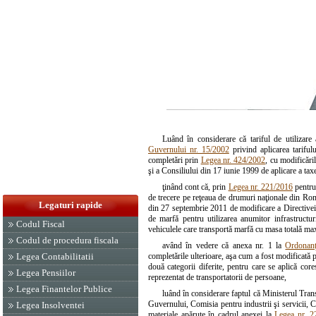
Luând în considerare că tariful de utilizare
Guvernului nr. 15/2002
privind aplicarea tariful
completări prin
Legea nr. 424/2002
, cu modificări
şi a Consiliului din 17 iunie 1999 de aplicare a taxe
ţinând cont că, prin
Legea nr. 221/2016
pentru
de trecere pe reţeaua de drumuri naţionale din Ro
Legaturi rapide
din 27 septembrie 2011 de modificare a Directivei
de marfă pentru utilizarea anumitor infrastructur
Codul Fiscal
vehiculele care transportă marfă cu masa totală m
Codul de procedura fiscala
având în vedere că anexa nr. 1 la
Ordonanţ
completările ulterioare, aşa cum a fost modificată 
Legea Contabilitatii
două categorii diferite, pentru care se aplică cor
Legea Pensiilor
reprezentat de transportatorii de persoane,
Legea Finantelor Publice
luând în considerare faptul că Ministerul Tran
Guvernului, Comisia pentru industrii şi servicii, C
Legea Insolventei
materiale apărute în cadrul anexei la
Legea nr. 2