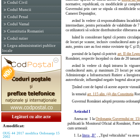
Codul Civil
normative, republicată, cu modificările şi completă
Guvernului prin care se stipula că modificările so
Codul Muncii
Camerei Deputaţilor,
Codul Penal
având în vedere că responsabilitatea încadrării
Codul Vamal
intermediare, pentru perioadele de valabilitate de 7 
ca utilizatorii să solicite distribuitorilor eliberare
Constitutia Romaniei
luând în considerare faptul că pentru circula
Codul rutier
de locuri pe scaune, inclusiv conducătorul auto şi
Legea administratiei publice
auto, pentru care au fost emise roviniete tip C şi D
locale
pornind de la faptul că potrivit
art. II din Leg
României, respectiv începând cu data de 20 ianuar
având în vedere că după intrarea în vigoa
conducătorul auto, şi maximum 23 locuri pe scaun
Administraţie a Infrastructurii Rutiere a înregist
autovehicule, influenţând negativ bugetul alocat pro
Ţinând cont de faptul că aceste aspecte vizează 
în temeiul
art. 115 alin. (4) din Constituţia
Româ
Guvernul României adoptă prezenta ordonanţă
Articolul I
Legături cu alte acte
Anexa nr. 1 la
Ordonanţa Guvernului nr. 15
publicată în Monitorul Oficial al României, Parte
A modificat:
cum urmează:
OUG 44 2017 modifica Ordonanţa 15
1. La
litera „B"
, „Tipul vehiculului" va avea
2002