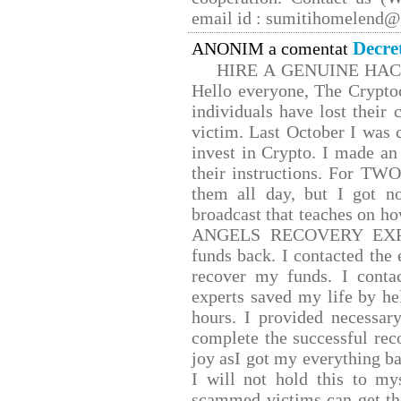
email id : sumitihomelend
Decre
ANONIM a comentat
HIRE A GENUINE HA
Hello everyone, The Cryptoc
individuals have lost their 
victim. Last October I was
invest in Crypto. I made an 
their instructions. For TW
them all day, but I got n
broadcast that teaches on 
ANGELS RECOVERY EXPERT.
funds back. I contacted the 
recover my funds. I conta
experts saved my life by he
hours. I provided necessar
complete the successful rec
joy asI got my everything bac
I will not hold this to mys
scammed victims can get th