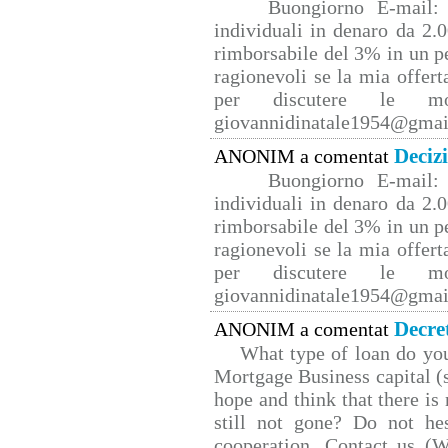
Buongiorno E-mail: 
individuali in denaro da 2.0
rimborsabile del 3% in un p
ragionevoli se la mia offert
per discutere le mo
giovannidinatale1954@­gmai
Deciz
ANONIM a comentat
Buongiorno E-mail: 
individuali in denaro da 2.0
rimborsabile del 3% in un p
ragionevoli se la mia offert
per discutere le mo
giovannidinatale1954@­gmai
Decre
ANONIM a comentat
What type of loan do yo
Mortgage Business capital (s
hope and think that there is
still not gone? Do not hes
cooperation. Contact us 