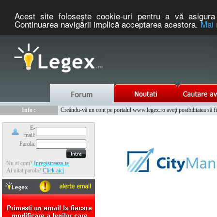
Acest site foloseşte cookie-uri pentru a vă asigura 
Continuarea navigării implică acceptarea acestora.
Mai 
Nou :
Legex.ro - portal de legislatie romaneasca. Un serviciu oferit g
Info :
Creându-vă un cont pe portalul www.legex.ro aveţi posibilitatea să fiţi
Info :
www.tntauto.ro - Managementul Integrat al Parcului Auto
E-
mail:
Parola:
Nu ai cont?
Inregistreaza-te
Ai uitat parola?
Click aici