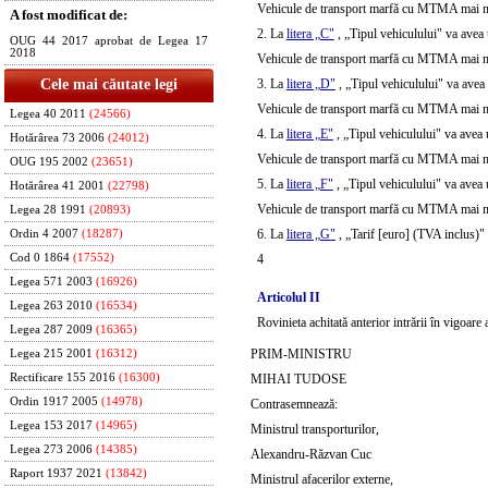
Vehicule de transport marfă cu MTMA mai mi
A fost modificat de:
2. La
litera „C"
, „Tipul vehiculului" va avea
OUG 44 2017 aprobat de Legea 17
2018
Vehicule de transport marfă cu MTMA mai mar
Cele mai căutate legi
3. La
litera „D"
, „Tipul vehiculului" va avea
Vehicule de transport marfă cu MTMA mai ma
Legea 40 2011
(24566)
4. La
litera „E"
, „Tipul vehiculului" va avea
Hotărârea 73 2006
(24012)
Vehicule de transport marfă cu MTMA mai ma
OUG 195 2002
(23651)
5. La
litera „F"
, „Tipul vehiculului" va avea
Hotărârea 41 2001
(22798)
Vehicule de transport marfă cu MTMA mai ma
Legea 28 1991
(20893)
6. La
litera „G"
, „Tarif [euro] (TVA inclus)"
Ordin 4 2007
(18287)
Cod 0 1864
(17552)
4
Legea 571 2003
(16926)
Articolul II
Legea 263 2010
(16534)
Rovinieta achitată anterior intrării în vigoare a
Legea 287 2009
(16365)
PRIM-MINISTRU
Legea 215 2001
(16312)
Rectificare 155 2016
(16300)
MIHAI TUDOSE
Ordin 1917 2005
(14978)
Contrasemnează:
Legea 153 2017
(14965)
Ministrul transporturilor,
Legea 273 2006
(14385)
Alexandru-Răzvan Cuc
Raport 1937 2021
(13842)
Ministrul afacerilor externe,