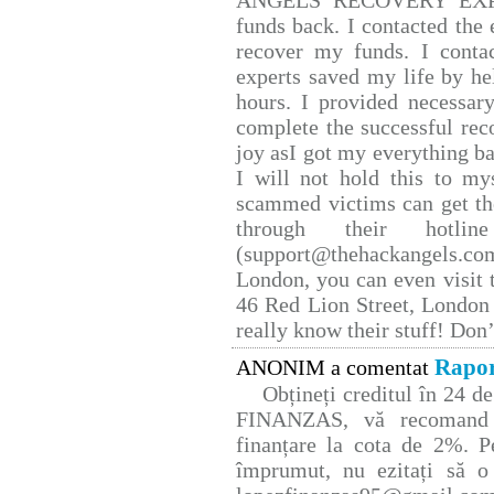
ANGELS RECOVERY EXPERT.
funds back. I contacted the 
recover my funds. I conta
experts saved my life by he
hours. I provided necessar
complete the successful rec
joy asI got my everything bac
I will not hold this to mys
scammed victims can get th
through their hotlin
(support@thehackangels.co
London, you can even visit t
46 Red Lion Street, London
really know their stuff! Don’
Rapor
ANONIM a comentat
Obțineți creditul în 24 
FINANZAS, vă recomand p
finanțare la cota de 2%. P
împrumut, nu ezitați să o 