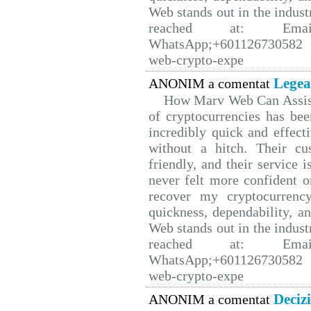
Web stands out in the indus
reached at: Email
WhatsApp;+601126730582 W
web-crypto-expe
Legea
ANONIM a comentat
How Marv Web Can Assist
of cryptocurrencies has b
incredibly quick and effect
without a hitch. Their cu
friendly, and their service 
never felt more confident o
recover my cryptocurrency
quickness, dependability, a
Web stands out in the indus
reached at: Email
WhatsApp;+601126730582 W
web-crypto-expe
Deciz
ANONIM a comentat