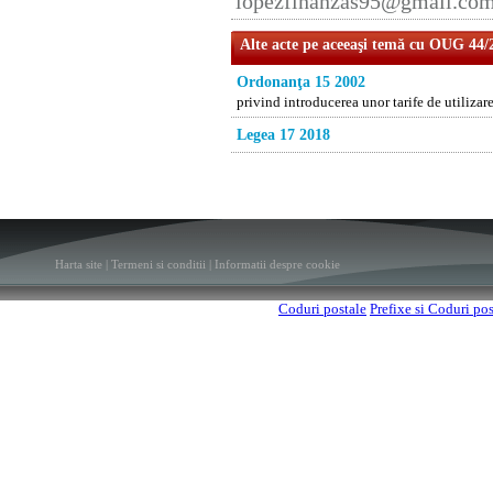
lopezfinanzas95@gmail.co
Alte acte pe aceeaşi temă cu OUG 44/
Ordonanţa 15 2002
privind introducerea unor tarife de utilizare 
Legea 17 2018
Harta site
|
Termeni si conditii
|
Informatii despre cookie
Coduri postale
Prefixe si Coduri po