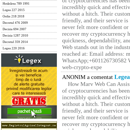
of cryptocurrencies has be
Hotărârea 789 1991
incredibly quick and effecti
Legea 227 2015
without a hitch. Their custo
Ordin 218 2018
friendly, and their service i
Decretul 476 2009
never felt more confident or
Decizia 694 2007
recover my cryptocurrency h
Decizia 1287 2010
quickness, dependability, an
Decretul 359 2014
Web stands out in the indus
Legea 220 2016
reached at: Email address:
WhatsApp;+601126730582 W
web-crypto-expe
Legea
ANONIM a comentat
How Marv Web Can Assist
of cryptocurrencies has be
incredibly quick and effecti
without a hitch. Their custo
friendly, and their service i
never felt more confident or
recover my cryptocurrency h