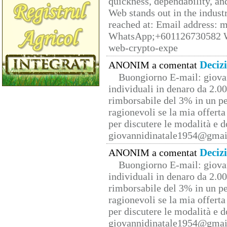
quickness, dependability, an
Web stands out in the indus
reached at: Email address:
WhatsApp;+601126730582 W
web-crypto-expe
Deciz
ANONIM a comentat
Buongiorno E-mail: giova
individuali in denaro da 2.00
rimborsabile del 3% in un pe
ragionevoli se la mia offerta
per discutere le modalità e 
giovannidinatale1954@­gmai
Deciz
ANONIM a comentat
Buongiorno E-mail: giova
individuali in denaro da 2.00
rimborsabile del 3% in un pe
ragionevoli se la mia offerta
per discutere le modalità e 
giovannidinatale1954@­gmai