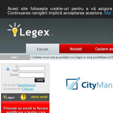
Acest site foloseşte cookie-uri pentru a vă asigura 
Continuarea navigării implică acceptarea acestora.
Mai 
Nou :
Legex.ro - portal de legislatie romaneasca. Un serviciu oferit g
Info :
Creându-vă un cont pe portalul www.legex.ro aveţi posibilitatea să fiţi
Info :
www.tntauto.ro - Managementul Integrat al Parcului Auto
E-
mail:
Parola:
Nu ai cont?
Inregistreaza-te
Ai uitat parola?
Click aici