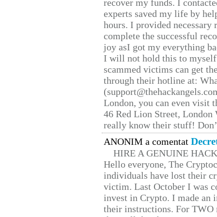
recover my funds. I contact
experts saved my life by hel
hours. I provided necessary 
complete the successful reco
joy asI got my everything bac
I will not hold this to myself
scammed victims can get the
through their hotline at: W
(support@thehackangels.com
London, you can even visit th
46 Red Lion Street, London
really know their stuff! Don’
Decre
ANONIM a comentat
HIRE A GENUINE HAC
Hello everyone, The Cryptocu
individuals have lost their c
victim. Last October I was 
invest in Crypto. I made an i
their instructions. For TWO 