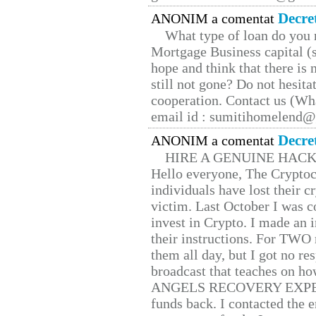
Decre
ANONIM a comentat
What type of loan do you 
Mortgage Business capital (s
hope and think that there is
still not gone? Do not hesita
cooperation. Contact us (W
email id : sumitihomelend
Decre
ANONIM a comentat
HIRE A GENUINE HAC
Hello everyone, The Cryptocu
individuals have lost their c
victim. Last October I was 
invest in Crypto. I made an i
their instructions. For TWO 
them all day, but I got no re
broadcast that teaches on h
ANGELS RECOVERY EXPERT. H
funds back. I contacted the 