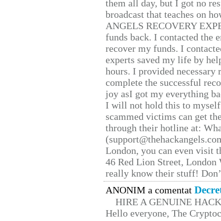
them all day, but I got no re
broadcast that teaches on h
ANGELS RECOVERY EXPERT. H
funds back. I contacted the 
recover my funds. I contact
experts saved my life by hel
hours. I provided necessary 
complete the successful reco
joy asI got my everything bac
I will not hold this to myself
scammed victims can get the
through their hotline at: W
(support@thehackangels.com
London, you can even visit th
46 Red Lion Street, London
really know their stuff! Don’
Decre
ANONIM a comentat
HIRE A GENUINE HAC
Hello everyone, The Cryptocu