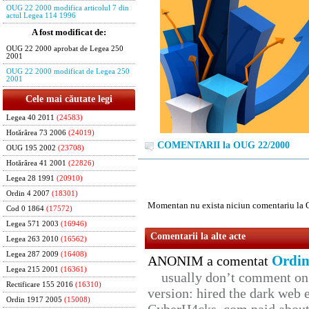
OUG 22 2000 modifica articolul 7 din
actul Legea 114 1996
A fost modificat de:
OUG 22 2000 aprobat de Legea 250
2001
OUG 22 2000 modificat de Legea 250
2001
Cele mai căutate legi
Legea 40 2011
(24583)
Hotărârea 73 2006
(24019)
COMENTARII la OUG 22/2000
OUG 195 2002
(23708)
Hotărârea 41 2001
(22826)
Legea 28 1991
(20910)
Ordin 4 2007
(18301)
Momentan nu exista niciun comentariu la
Cod 0 1864
(17572)
Legea 571 2003
(16946)
Comentarii la alte acte
Legea 263 2010
(16562)
Legea 287 2009
(16408)
Ordin
ANONIM a comentat
Legea 215 2001
(16361)
usually don’t comment on t
Rectificare 155 2016
(16310)
version: hired the dark web 
Ordin 1917 2005
(15008)