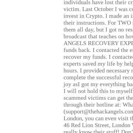
individuals have lost their c
victim. Last October I was 
invest in Crypto. I made an i
their instructions. For TWO 
them all day, but I got no re
broadcast that teaches on h
ANGELS RECOVERY EXPERT. H
funds back. I contacted the 
recover my funds. I contact
experts saved my life by hel
hours. I provided necessary 
complete the successful reco
joy asI got my everything bac
I will not hold this to myself
scammed victims can get the
through their hotline at: W
(support@thehackangels.com
London, you can even visit th
46 Red Lion Street, London
really know their stuff! Don’