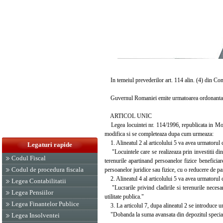
In temeiul prevederilor art. 114 alin. (4) din Con
Guvernul Romaniei emite urmatoarea ordonanta 
ARTICOL UNIC
Legea locuintei nr. 114/1996, republicata in Monit
modifica si se completeaza dupa cum urmeaza:
1. Alineatul 2 al articolului 5 va avea urmatorul 
Legaturi rapide
"Locuintele care se realizeaza prin investitii din
Codul Fiscal
terenurile apartinand persoanelor fizice beneficiar
Codul de procedura fiscala
persoanelor juridice sau fizice, cu o reducere de p
2. Alineatul 4 al articolului 5 va avea urmatorul 
Legea Contabilitatii
"Lucrarile privind cladirile si terenurile necesa
Legea Pensiilor
utilitate publica."
Legea Finantelor Publice
3. La articolul 7, dupa alineatul 2 se introduce un
"Dobanda la suma avansata din depozitul special, c
Legea Insolventei