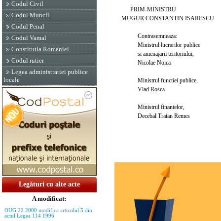
Codul Civil
PRIM-MINISTRU
Codul Muncii
MUGUR CONSTANTIN ISARESCU
Codul Penal
Contrasemneaza:
Codul Vamal
Ministrul lucrarilor publice
Constitutia Romaniei
si amenajarii teritoriului,
Codul rutier
Nicolae Noica
Legea administratiei publice
locale
Ministrul functiei publice,
Vlad Rosca
Ministrul finantelor,
Decebal Traian Remes
Legături cu alte acte
A modificat:
OUG 22 2000 modifica articolul 5 din
actul Legea 114 1996