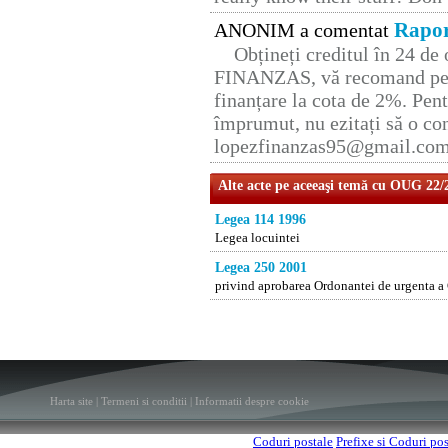
Rapor
ANONIM a comentat
Obțineți creditul în 24 d
FINANZAS, vă recomand pent
finanțare la cota de 2%. Pent
împrumut, nu ezitați să o con
lopezfinanzas95@gmail.co
Alte acte pe aceeaşi temă cu OUG 22/
Legea 114 1996
Legea locuintei
Legea 250 2001
privind aprobarea Ordonantei de urgenta a 
Harta site
|
Termeni si conditii
|
Informatii despre cookie
Coduri postale
Prefixe si Coduri po