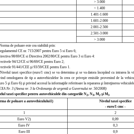
> 3.000
< 1.400
1.401-1.600
1.601-2.000
2.001-2.500
2.501-3.000
> 3.000
orma de poluare
este cea stabilită prin:
egulamentul CE nr. 715/2007 pentru Euro 5 si Euro 6;
irectiva 98/69/CE si Directiva 2002/80/CE pentru Euro 3 si Euro 4:
irectivele 94/12/CE si 96/69/CE pentru Euro 2;
irectivele 91/441/CEE şi 93/59/CEE pentru Euro 1.
ivelul taxei specifice (euro/1 cmc) se va determina şi se va datora începând cu intrarea în 
ind omologarea de tip a autovehiculelor în ceea ce priveşte emisiile provenind de la vehicul
ro 5 şi Euro 6) şi privind accesul la informaţiile referitoare la repararea
şi întreţinerea vehiculel
XA Nr. 3 (Anexa nr. 3 la Ordonanţa de urgentă a Guvernului nr. 50/2008)
elul taxei specifice pentru autovehiculele din categoriile N
, N
, M
şi M
2
3
2
3
ma de poluare a autovehiculului1)
Nivelul taxei specifice
- euro/1 cmc -
1
2
Euro V2)
0,09
Euro IV
0,3
Euro III
0,9