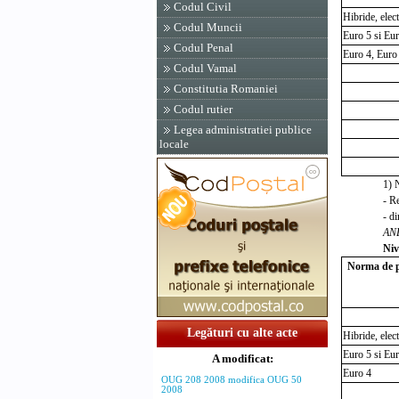
Codul Civil
Hibride, elect
Codul Muncii
Euro 5 si Eu
Codul Penal
Euro 4, Euro
Codul Vamal
Constitutia Romaniei
Codul rutier
Legea administratiei publice
locale
1
) 
- R
- d
ANE
Niv
Norma de po
Legături cu alte acte
Hibride, elect
Euro 5 si Eu
A modificat:
Euro 4
OUG 208 2008 modifica OUG 50
2008