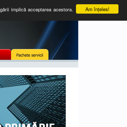
Am înţeles!
igării implică acceptarea acestora.