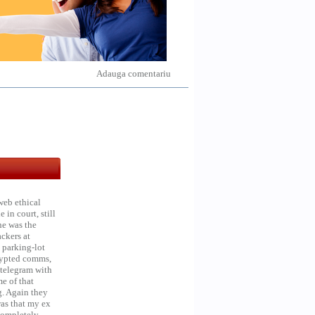
Adauga comentariu
web ethical
in court, still
he was the
ckers at
 parking-lot
crypted comms,
 telegram with
e of that
g. Again they
was that my ex
 Completely