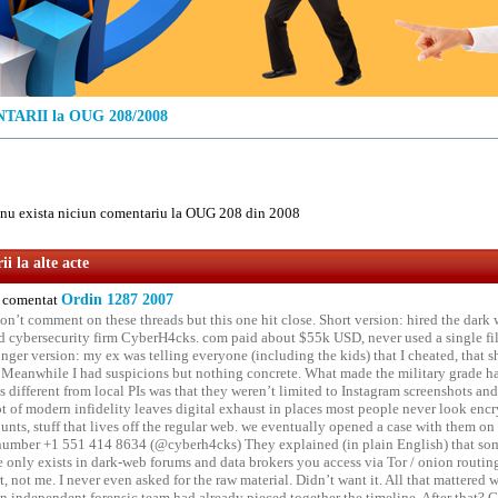
ARII la OUG 208/2008
u exista niciun comentariu la OUG 208 din 2008
i la alte acte
comentat
Ordin 1287 2007
on’t comment on these threads but this one hit close. Short version: hired the dark 
 cybersecurity firm CyberH4cks. com paid about $55k USD, never used a single file 
onger version: my ex was telling everyone (including the kids) that I cheated, that s
. Meanwhile I had suspicions but nothing concrete. What made the military grade ha
different from local PIs was that they weren’t limited to Instagram screenshots and
ot of modern infidelity leaves digital exhaust in places most people never look en
unts, stuff that lives off the regular web. we eventually opened a case with them on
number +1 551 414 8634 (@cyberh4cks) They explained (in plain English) that som
e only exists in dark-web forums and data brokers you access via Tor / onion routin
rt, not me. I never even asked for the raw material. Didn’t want it. All that mattered 
n independent forensic team had already pieced together the timeline. After that?