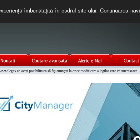
xperienţă îmbunătăţită în cadrul site-ului. Continuarea nav
e romaneasca. Un serviciu oferit gratuit de TNT COMPUTERS
w.legex.ro aveţi posibilitatea să fiţi anunţaţi la orice modificare a legilor care vă interesează.
Integrat al Parcului Auto