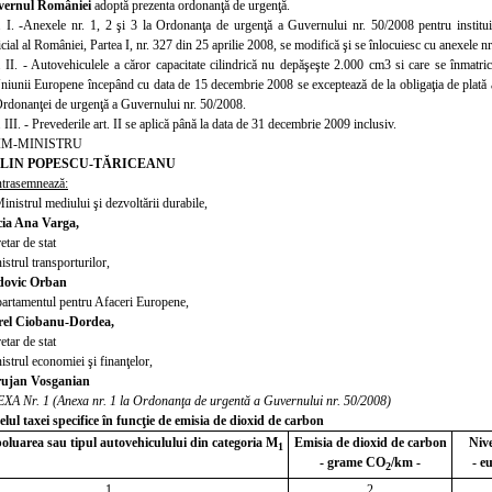
vernul României
adoptă prezenta ordonanţă de urgenţă.
. I.
-Anexele nr. 1, 2 şi 3 la Ordonanţa de urgenţă a Guvernului nr. 50/20
08
pentru institu
cial al României, Partea
I,
nr. 327 din 25 aprilie 2008, se modifică şi se înlocuiesc cu anexele nr
. II. - Autovehiculele
a căror capacitate cilindrică nu depăşeşte 2.000 cm
3
si
care se înmatri
iunii Europene începând cu data de 15 decembrie 2008 se exceptează de la obligaţia de plată a t
Ordonanţei de urgenţă a Guvernului nr. 50/2008.
 III. - Prevederile art. II
se aplică până la data de 31 decembrie 2009
inclusiv.
IM-MINISTRU
LIN POPESCU-TĂRICEANU
trasemnează:
Ministrul medi
ului şi dezvoltării durabile,
ia Ana Varga,
etar de stat
istrul transporturilor,
dovic Orban
artamentul pentru Afaceri Europene,
el Ciobanu-Dordea,
etar de stat
istrul economiei şi finanţelor,
ujan Vosganian
XA Nr. 1 (Anexa
nr. 1 la Ordonanţa de urgentă a Guvernului nr. 50/2008)
elul taxei specifice în funcţie de emisia de dioxid de carbon
luarea sau tipul autovehiculului din categoria M
Emisia de dioxid de carbon
Nive
1
- grame CO
/km -
- e
2
1
2