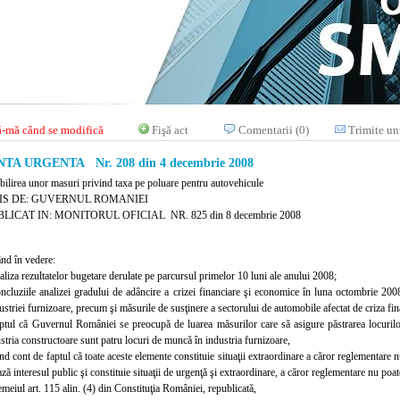
-mă când se modifică
Fişă act
Comentarii (0)
Trimite un
A URGENTA Nr. 208 din 4 decembrie 2008
abilirea unor masuri privind taxa pe poluare pentru autovehicule
IS DE: GUVERNUL ROMANIEI
LICAT IN: MONITORUL OFICIAL NR. 825 din 8 decembrie 2008
nd în vedere:
naliza rezultatelor bugetare derulate pe parcursul primelor 10 luni ale anului 2008;
oncluziile analizei gradului de adâncire a crizei financiare şi economice în luna octombrie 2008
ustriei furnizoare, precum şi măsurile de susţinere a sectorului de automobile afectat de criza fin
aptul că Guvernul României se preocupă de luarea măsurilor care să asigure păstrarea locuri
tria constructoare sunt patru locuri de muncă în in
dustria furnizoare,
ând cont de faptul că toate aceste elemente constituie situaţii extraordinare a căror reglementare 
ză interesul public şi constituie situaţii de urgenţă şi extraordinare, a căror reglementare nu poat
emeiul art. 115 alin. (4) din Constituţia României, republicată,