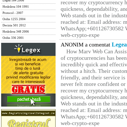
Legea 164 2006
recover my cryptocurrency h
Hotărârea 104 1991
quickness, dependability, an
Protocol - 2007
Web stands out in the indus
Ordin 1255 2004
reached at: Email address:
Decizia 501 2012
WhatsApp;+601126730582 W
Hotărârea 348 2006
web-crypto-expe
Ordin 336 2001
Legea
ANONIM a comentat
How Marv Web Can Assist
of cryptocurrencies has be
incredibly quick and effecti
without a hitch. Their custo
friendly, and their service i
never felt more confident or
recover my cryptocurrency h
quickness, dependability, an
Web stands out in the indus
reached at: Email address:
WhatsApp;+601126730582 W
web-crypto-expe