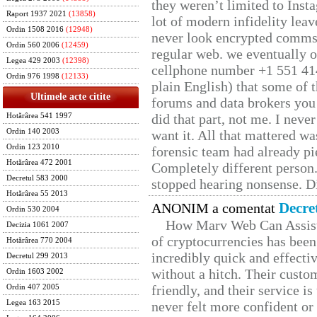
they weren’t limited to Inst
Raport 1937 2021
(13858)
lot of modern infidelity leav
Ordin 1508 2016
(12948)
never look encrypted comms, 
Ordin 560 2006
(12459)
regular web. we eventually 
Legea 429 2003
(12398)
cellphone number +1 551 41
Ordin 976 1998
(12133)
plain English) that some of t
Ultimele acte citite
forums and data brokers you 
did that part, not me. I neve
Hotărârea 541 1997
Ordin 140 2003
want it. All that mattered w
Ordin 123 2010
forensic team had already pie
Hotărârea 472 2001
Completely different person
Decretul 583 2000
stopped hearing nonsense. Di
Hotărârea 55 2013
Decre
ANONIM a comentat
Ordin 530 2004
How Marv Web Can Assist
Decizia 1061 2007
of cryptocurrencies has be
Hotărârea 770 2004
incredibly quick and effecti
Decretul 299 2013
without a hitch. Their custo
Ordin 1603 2002
friendly, and their service i
Ordin 407 2005
Legea 163 2015
never felt more confident or