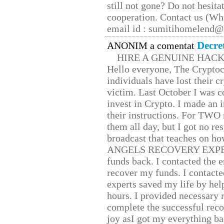
still not gone? Do not hesita
cooperation. Contact us (W
email id : sumitihomelend
Decre
ANONIM a comentat
HIRE A GENUINE HAC
Hello everyone, The Cryptocu
individuals have lost their c
victim. Last October I was 
invest in Crypto. I made an i
their instructions. For TWO 
them all day, but I got no re
broadcast that teaches on h
ANGELS RECOVERY EXPERT. H
funds back. I contacted the 
recover my funds. I contact
experts saved my life by hel
hours. I provided necessary 
complete the successful reco
joy asI got my everything bac