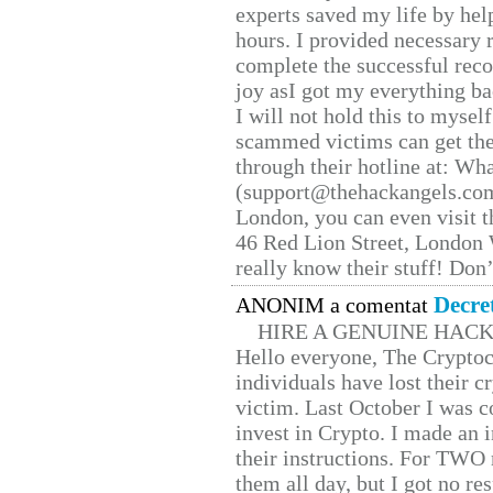
experts saved my life by hel
hours. I provided necessary 
complete the successful reco
joy asI got my everything bac
I will not hold this to myself
scammed victims can get the
through their hotline at: W
(support@thehackangels.com
London, you can even visit th
46 Red Lion Street, London
really know their stuff! Don’
Decre
ANONIM a comentat
HIRE A GENUINE HAC
Hello everyone, The Cryptocu
individuals have lost their c
victim. Last October I was 
invest in Crypto. I made an i
their instructions. For TWO 
them all day, but I got no re