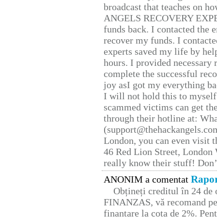
broadcast that teaches on h
ANGELS RECOVERY EXPERT. H
funds back. I contacted the 
recover my funds. I contact
experts saved my life by hel
hours. I provided necessary 
complete the successful reco
joy asI got my everything bac
I will not hold this to myself
scammed victims can get the
through their hotline at: W
(support@thehackangels.com
London, you can even visit th
46 Red Lion Street, London
really know their stuff! Don’
Rapor
ANONIM a comentat
Obțineți creditul în 24 d
FINANZAS, vă recomand pent
finanțare la cota de 2%. Pent