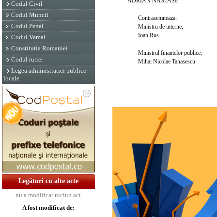
ADRIAN NASTASE
Codul Civil
Codul Muncii
Contrasemneaza:
Codul Penal
Ministru de interne,
Ioan Rus
Codul Vamal
Constitutia Romaniei
Ministrul finantelor publice,
Codul rutier
Mihai Nicolae Tanasescu
Legea administratiei publice
locale
Legături cu alte acte
nu a modificat niciun act
A fost modificat de: