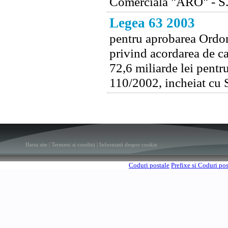
Comerciala "ARO" - S
Legea 63 2003
pentru aprobarea Ordon
privind acordarea de ca
72,6 miliarde lei pentr
110/2002, incheiat cu
Harta site
|
Termeni si conditii
|
Informatii despre cookie
Coduri postale
Prefixe si Coduri po