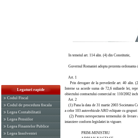
In temeiul art. 114 alin. (4) din Constitutie,
Guvernul Romaniei adopta prezenta ordonanta d
Art. 1
Prin derogare de la prevederile art. 40 alin. (2)
Interne sa acorde suma de 72,6 miliarde lei, rep
Legaturi rapide
obiectului contractului comercial nr. 110/2002 i
Codul Fiscal
Art. 2
Codul de procedura fiscala
(1) Pana la data de 31 martie 2003 Societatea Com
a celor 103 autovehicule ARO echipate cu grupuri
Legea Contabilitatii
(2) Pentru nerespectarea termenului de livrare a
Legea Pensiilor
intarziere conform legislatiei in vigoare.
Legea Finantelor Publice
PRIM-MINISTRU
Legea Insolventei