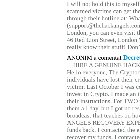
I will not hold this to myself
scammed victims can get the
through their hotline at: W
(support@thehackangels.com
London, you can even visit th
46 Red Lion Street, London
really know their stuff! Don’
Decre
ANONIM a comentat
HIRE A GENUINE HAC
Hello everyone, The Cryptocu
individuals have lost their c
victim. Last October I was 
invest in Crypto. I made an i
their instructions. For TWO 
them all day, but I got no re
broadcast that teaches on h
ANGELS RECOVERY EXPERT. H
funds back. I contacted the 
recover my funds. I contact