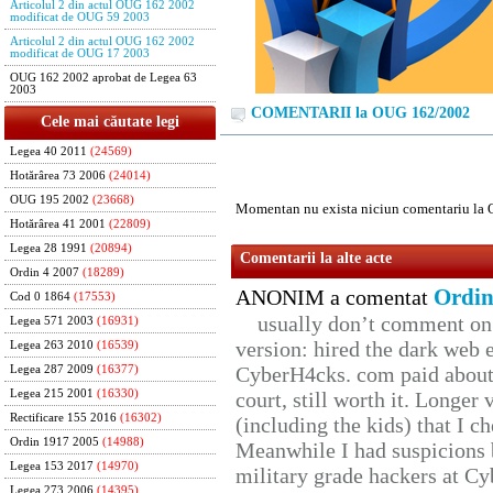
Articolul 2 din actul OUG 162 2002
modificat de OUG 59 2003
Articolul 2 din actul OUG 162 2002
modificat de OUG 17 2003
OUG 162 2002 aprobat de Legea 63
2003
COMENTARII la OUG 162/2002
Cele mai căutate legi
Legea 40 2011
(24569)
Hotărârea 73 2006
(24014)
OUG 195 2002
(23668)
Momentan nu exista niciun comentariu la
Hotărârea 41 2001
(22809)
Legea 28 1991
(20894)
Comentarii la alte acte
Ordin 4 2007
(18289)
Ordin
ANONIM a comentat
Cod 0 1864
(17553)
usually don’t comment on t
Legea 571 2003
(16931)
version: hired the dark web 
Legea 263 2010
(16539)
CyberH4cks. com paid about 
Legea 287 2009
(16377)
Legea 215 2001
(16330)
court, still worth it. Longer
Rectificare 155 2016
(16302)
(including the kids) that I ch
Ordin 1917 2005
(14988)
Meanwhile I had suspicions 
Legea 153 2017
(14970)
military grade hackers at Cy
Legea 273 2006
(14395)