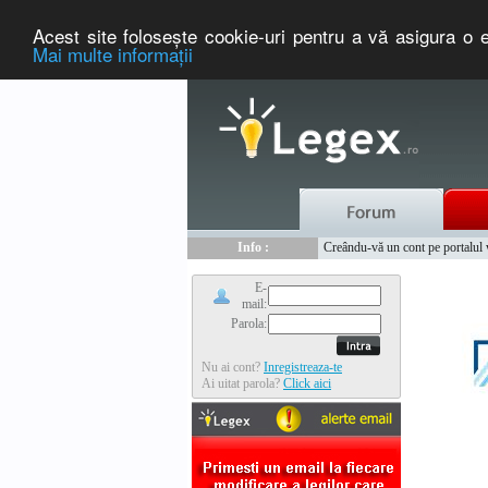
Acest site foloseşte cookie-uri pentru a vă asigura o e
Mai multe informaţii
Nou :
Legex.ro - portal de legislati
Info :
Creându-vă un cont pe portalul ww
Info :
www.tntauto.ro - Managementul 
E-
mail:
Parola:
Nu ai cont?
Inregistreaza-te
Ai uitat parola?
Click aici