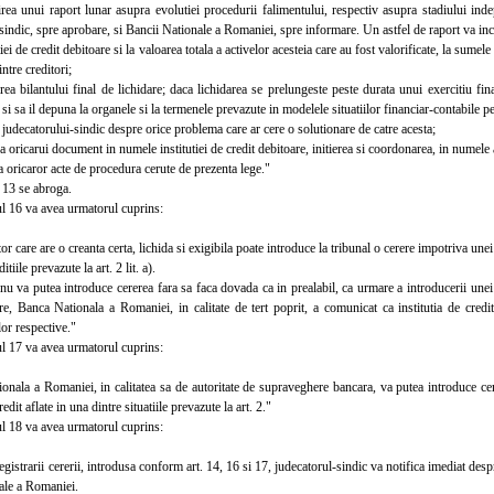
unui raport lunar asupra evolutiei procedurii falimentului, respectiv asupra stadiului indeplin
sindic, spre aprobare, si Bancii Nationale a Romaniei, spre informare. Un astfel de raport va inclu
iei de credit debitoare si la valoarea totala a activelor acesteia care au fost valorificate, la sumel
intre creditori;
bilantului final de lichidare; daca lichidarea se prelungeste peste durata unui exercitiu finan
 si sa il depuna la organele si la termenele prevazute in modelele situatiilor financiar-contabile p
udecatorului-sindic despre orice problema care ar cere o solutionare de catre acesta;
oricarui document in numele institutiei de credit debitoare, initierea si coordonarea, in numele ac
oricaror acte de procedura cerute de prezenta lege."
13 se abroga.
 16 va avea urmatorul cuprins:
 care are o creanta certa, lichida si exigibila poate introduce la tribunal o cerere impotriva unei i
itiile prevazute la art. 2 lit. a).
va putea introduce cererea fara sa faca dovada ca in prealabil, ca urmare a introducerii unei ac
re, Banca Nationala a Romaniei, in calitate de tert poprit, a comunicat ca institutia de credit
lor respective."
 17 va avea urmatorul cuprins:
la a Romaniei, in calitatea sa de autoritate de supraveghere bancara, va putea introduce cer
credit aflate in una dintre situatiile prevazute la art. 2."
 18 va avea urmatorul cuprins:
strarii cererii, introdusa conform art. 14, 16 si 17, judecatorul-sindic va notifica imediat despre
ale a Romaniei.