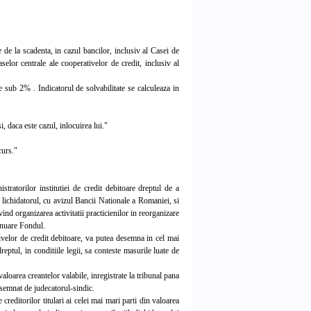
e de la scadenta, in cazul bancilor, inclusiv al Casei de
elor centrale ale cooperativelor de credit, inclusiv al
de sub 2% . Indicatorul de solvabilitate se calculeaza in
i, daca este cazul, inlocuirea lui."
curs."
ratorilor institutiei de credit debitoare dreptul de a
a lichidatorul, cu avizul Bancii Nationale a Romaniei, si
ind organizarea activitatii practicienilor in reorganizare
tinuare Fondul.
velor de credit debitoare, va putea desemna in cel mai
eptul, in conditiile legii, sa conteste masurile luate de
loarea creantelor valabile, inregistrate la tribunal pana
esemnat de judecatorul-sindic.
creditorilor titulari ai celei mai mari parti din valoarea