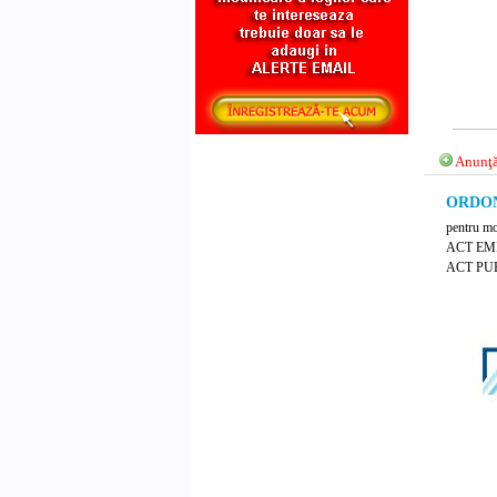
Anunţă
ORDONA
pentru mo
ACT EM
ACT PUB