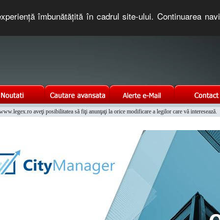
xperienţă îmbunătăţită în cadrul site-ului. Continuarea nav
e romaneasca. Un serviciu oferit gratuit de TNT COMPUTERS
w.legex.ro aveţi posibilitatea să fiţi anunţaţi la orice modificare a legilor care vă interesează.
Integrat al Parcului Auto