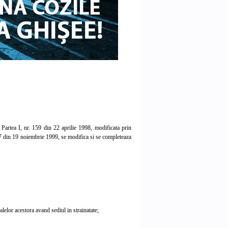
artea I, nr. 159 din 22 aprilie 1998, modificata prin
67 din 19 noiembrie 1999, se modifica si se completeaza
lor acestora avand sediul in strainatate;