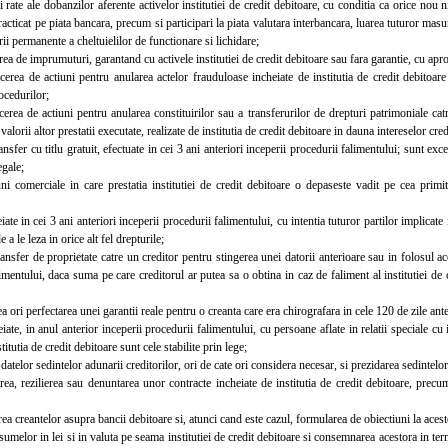
oi rate ale dobanzilor aferente activelor institutiei de credit debitoare, cu conditia ca orice nou
racticat pe piata bancara, precum si participari la piata valutara interbancara, luarea tuturor mas
ii permanente a cheltuielilor de functionare si lichidare;
a de imprumuturi, garantand cu activele institutiei de credit debitoare sau fara garantie, cu apr
ea de actiuni pentru anularea actelor frauduloase incheiate de institutia de credit debitoare i
ocedurilor;
a de actiuni pentru anularea constituirilor sau a transferurilor de drepturi patrimoniale catre 
valorii altor prestatii executate, realizate de institutia de credit debitoare in dauna intereselor cred
sfer cu titlu gratuit, efectuate in cei 3 ani anteriori inceperii procedurii falimentului; sunt e
egale;
comerciale in care prestatia institutiei de credit debitoare o depaseste vadit pe cea primita,
te in cei 3 ani anteriori inceperii procedurii falimentului, cu intentia tuturor partilor implicate
e a le leza in orice alt fel drepturile;
sfer de proprietate catre un creditor pentru stingerea unei datorii anterioare sau in folosul ace
imentului, daca suma pe care creditorul ar putea sa o obtina in caz de faliment al institutiei de
 ori perfectarea unei garantii reale pentru o creanta care era chirografara in cele 120 de zile ante
te, in anul anterior inceperii procedurii falimentului, cu persoane aflate in relatii speciale cu in
titutia de credit debitoare sunt cele stabilite prin lege;
datelor sedintelor adunarii creditorilor, ori de cate ori considera necesar, si prezidarea sedintelor
, rezilierea sau denuntarea unor contracte incheiate de institutia de credit debitoare, precum
creantelor asupra bancii debitoare si, atunci cand este cazul, formularea de obiectiuni la acest
melor in lei si in valuta pe seama institutiei de credit debitoare si consemnarea acestora in terme