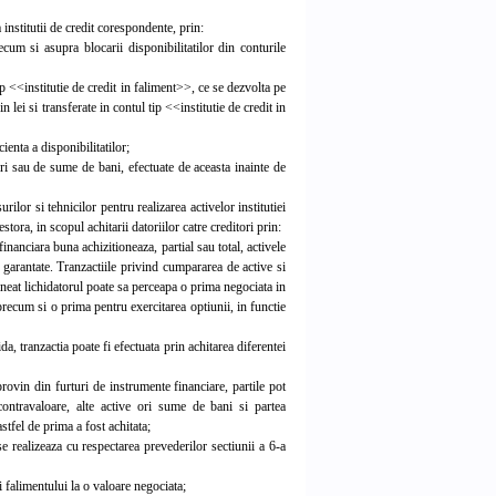
institutii de credit corespondente, prin:
cum si asupra blocarii disponibilitatilor din conturile
ip <<institutie de credit in faliment>>, ce se dezvolta pe
n lei si transferate in contul tip <<institutie de credit in
ienta a disponibilitatilor;
uri sau de sume de bani, efectuate de aceasta inainte de
lor si tehnicilor pentru realizarea activelor institutiei
tora, in scopul achitarii datoriilor catre creditori prin:
inanciara buna achizitioneaza, partial sau total, activele
or garantate. Tranzactiile privind cumpararea de active si
ineat lichidatorul poate sa perceapa o prima negociata in
 precum si o prima pentru exercitarea optiunii, in functie
, tranzactia poate fi efectuata prin achitarea diferentei
ovin din furturi de instrumente financiare, partile pot
 contravaloare, alte active ori sume de bani si partea
tfel de prima a fost achitata;
e realizeaza cu respectarea prevederilor sectiunii a 6-a
i falimentului la o valoare negociata;