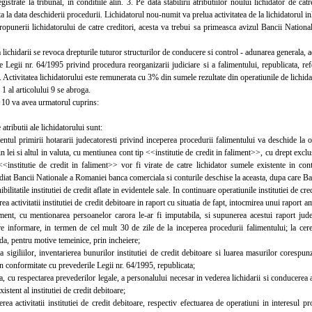
egistrate la tribunal, in conditiile alin. 3. Pe data stabilirii atributiilor noului lichidator de cat
a la data deschiderii procedurii. Lichidatorul nou-numit va prelua activitatea de la lichidatorul in
unerii lichidatorului de catre creditori, acesta va trebui sa primeasca avizul Bancii Nationa
chidarii se revoca drepturile tuturor structurilor de conducere si control - adunarea generala, a
egii nr. 64/1995 privind procedura reorganizarii judiciare si a falimentului, republicata, refe
 Activitatea lichidatorului este remunerata cu 3% din sumele rezultate din operatiunile de lichida
 al articolului 9 se abroga.
10 va avea urmatorul cuprins:
tributii ale lichidatorului sunt:
l primirii hotararii judecatoresti privind inceperea procedurii falimentului va deschide la o
in lei si altul in valuta, cu mentiunea cont tip <<institutie de credit in faliment>>, cu drept exclu
<<institutie de credit in faliment>> vor fi virate de catre lichidator sumele existente in contu
iat Bancii Nationale a Romaniei banca comerciala si conturile deschise la aceasta, dupa care Ba
bilitatile institutiei de credit aflate in evidentele sale. In continuare operatiunile institutiei de c
activitatii institutiei de credit debitoare in raport cu situatia de fapt, intocmirea unui raport a
iment, cu mentionarea persoanelor carora le-ar fi imputabila, si supunerea acestui raport jude
e informare, in termen de cel mult 30 de zile de la inceperea procedurii falimentului; la cere
da, pentru motive temeinice, prin incheiere;
igiliilor, inventarierea bunurilor institutiei de credit debitoare si luarea masurilor corespun
in conformitate cu prevederile Legii nr. 64/1995, republicata;
cu respectarea prevederilor legale, a personalului necesar in vederea lichidarii si conducerea ac
istent al institutiei de credit debitoare;
activitatii institutiei de credit debitoare, respectiv efectuarea de operatiuni in interesul pro