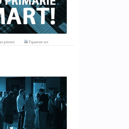
ui prieten
Tipareste act