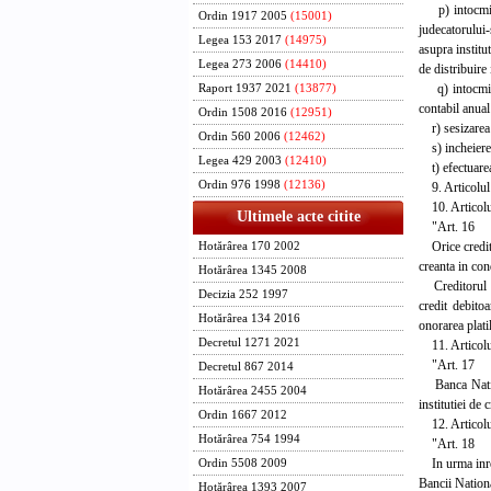
p) intocmirea 
Ordin 1917 2005
(15001)
judecatorului-
Legea 153 2017
(14975)
asupra institut
Legea 273 2006
(14410)
de distribuire 
q) intocmirea 
Raport 1937 2021
(13877)
contabil anual
Ordin 1508 2016
(12951)
r) sesizarea j
Ordin 560 2006
(12462)
s) incheierea 
Legea 429 2003
(12410)
t) efectuarea 
Ordin 976 1998
(12136)
9. Articolul 
10. Articolul
Ultimele acte citite
"Art. 16
Orice creditor
Hotărârea 170 2002
creanta in cond
Hotărârea 1345 2008
Creditorul nu 
Decizia 252 1997
credit debitoa
Hotărârea 134 2016
onorarea plati
Decretul 1271 2021
11. Articolul
"Art. 17
Decretul 867 2014
Banca Nationa
Hotărârea 2455 2004
institutiei de 
Ordin 1667 2012
12. Articolul
Hotărârea 754 1994
"Art. 18
In urma inregi
Ordin 5508 2009
Bancii Nation
Hotărârea 1393 2007