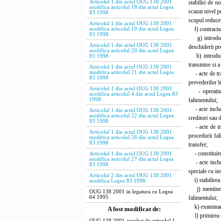
stabiliri de n
Articolul 1 din actul OUG 138 2001
modifica articolul 18 din actul Legea
scazut nivel p
83 1998
scopul reducer
Articolul 1 din actul OUG 138 2001
f) contractare
modifica articolul 19 din actul Legea
83 1998
g) introducer
Articolul 1 din actul OUG 138 2001
deschiderii pr
modifica articolul 20 din actul Legea
h) introducere
83 1998
transmise si a 
Articolul 1 din actul OUG 138 2001
modifica articolul 21 din actul Legea
- acte de tran
83 1998
prevederilor l
Articolul 1 din actul OUG 138 2001
- operatiuni 
modifica articolul 4 din actul Legea 83
falimentului;
1998
- acte incheia
Articolul 1 din actul OUG 138 2001
modifica articolul 22 din actul Legea
creditori sau d
83 1998
- acte de tran
Articolul 1 din actul OUG 138 2001
procedurii fal
modifica articolul 26 din actul Legea
83 1998
transfer;
- constituirea
Articolul 1 din actul OUG 138 2001
modifica articolul 27 din actul Legea
- acte incheia
83 1998
speciale cu ins
Articolul 2 din actul OUG 138 2001
i) stabilirea 
modifica Legea 83 1998
j) mentinerea
OUG 138 2001 in legatura cu Legea
falimentului;
64 1995
k) examinarea 
A fost modificat de:
l) primirea su
OUG 138 2001 aprobat de articolul 1