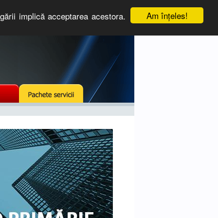
Am înţeles!
igării implică acceptarea acestora.