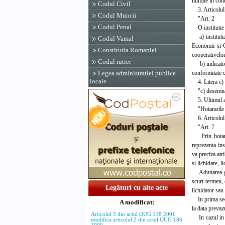
numite in conti
Codul Civil
3. Articolul 
Codul Muncii
"Art. 2
Codul Penal
O institutie d
a) institutia 
Codul Vamal
Economii si C
Constitutia Romaniei
cooperativelor 
Codul rutier
b) indicatorul
conformitate 
Legea administratiei publice
locale
4. Litera c) a
"c) desemnarea,
5. Ultimul ali
"Hotararile ju
6. Articolul 
"Art. 7
Prin hotarare
reprezenta ins
va preciza atr
si lichidare, 
Adunarea gene
scurt termen, 
Legături cu alte acte
lichidator sau
In prima sedin
A modificat:
la data prevaz
Articolul 3 din actul OUG 138 2001
In cazul in ca
modifica articolul 2 din actul OUG 186