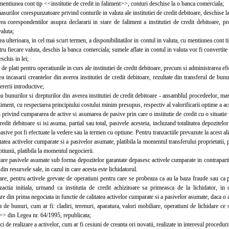
mentiunea cont tip <<institutie de credit in faliment>>, conturi deschise la o banca comerciala;
rilor corespunzatoare privind conturile in valuta ale institutiei de credit debitoare, deschise la 
 corespondentilor asupra declararii in stare de faliment a institutiei de credit debitoare, pre
valuta;
 ulterioara, in cel mai scurt termen, a disponibilitatilor in contul in valuta, cu mentiunea cont t
tru fiecare valuta, deschis la banca comerciala; sumele aflate in contul in valuta vor fi convertite i
schis in lei;
e plati pentru operatiunile in curs ale institutiei de credit debitoare, precum si administrarea efic
ncasarii creantelor din averea institutiei de credit debitoare, rezultate din transferul de bun
ererii introductive;
bunurilor si drepturilor din averea institutiei de credit debitoare - ansamblul procedeelor, masuri
aliment, cu respectarea principiului costului minim presupus, respectiv al valorificarii optime a aces
privind cumpararea de active si asumarea de pasive prin care o institutie de credit cu o situatie f
 credit debitoare si isi asuma, partial sau total, pasivele acesteia, incluzand totalitatea depozitel
sive pot fi efectuate la vedere sau la termen cu optiune. Pentru tranzactiile prevazute la acest al
itatea activelor cumparate si a pasivelor asumate, platibila la momentul transferului proprietatii,
tiunii, platibila la momentul negocierii.
 care pasivele asumate sub forma depozitelor garantate depasesc activele cumparate in contrapartida
din resursele sale, in cazul in care acesta este lichidatorul.
e, pentru activele grevate de operatiuni pentru care se probeaza ca au la baza fraude sau ca pr
zactia initiala, urmand ca institutia de credit achizitoare sa primeasca de la lichidator, in
e din prima negociata in functie de calitatea activelor cumparate si a pasivelor asumate, daca o as
 bunuri, cum ar fi: cladiri, terenuri, aparatura, valori mobiliare, operatiuni de lichidare ce s
> din Legea nr. 64/1995, republicata;
i de realizare a activelor, cum ar fi cesiuni de creanta ori novatii, realizate in interesul proceduri