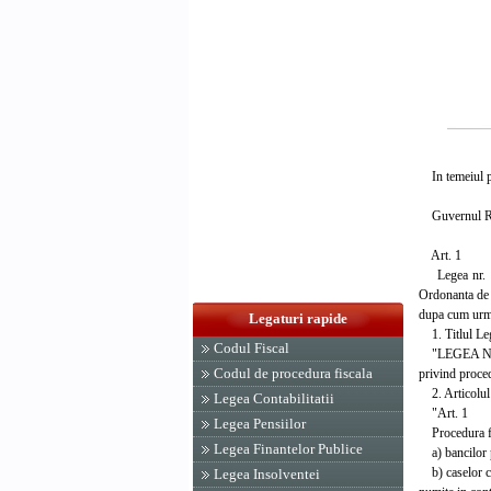
In temeiul pr
Guvernul Rom
Art. 1
Legea nr. 83/
Ordonanta de 
dupa cum urm
Legaturi rapide
1. Titlul Leg
Codul Fiscal
"LEGEA Nr.
Codul de procedura fiscala
privind proced
2. Articolul 
Legea Contabilitatii
"Art. 1
Legea Pensiilor
Procedura fali
Legea Finantelor Publice
a) bancilor p
b) caselor cen
Legea Insolventei