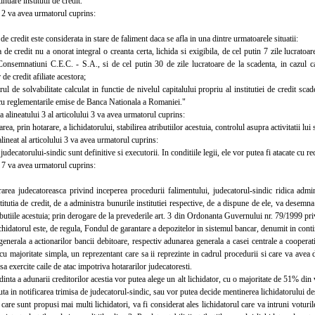
nuare institutii de credit."
2 va avea urmatorul cuprins:
e credit este considerata in stare de faliment daca se afla in una dintre urmatoarele situatii:
de credit nu a onorat integral o creanta certa, lichida si exigibila, de cel putin 7 zile lucratoar
onsemnatiuni C.E.C. - S.A., si de cel putin 30 de zile lucratoare de la scadenta, in cazul cas
de credit afiliate acestora;
 de solvabilitate calculat in functie de nivelul capitalului propriu al institutiei de credit sca
cu reglementarile emise de Banca Nationala a Romaniei."
 alineatului 3 al articolului 3 va avea urmatorul cuprins:
 prin hotarare, a lichidatorului, stabilirea atributiilor acestuia, controlul asupra activitatii lui s
neat al articolului 3 va avea urmatorul cuprins:
decatorului-sindic sunt definitive si executorii. In conditiile legii, ele vor putea fi atacate cu re
7 va avea urmatorul cuprins:
a judecatoreasca privind inceperea procedurii falimentului, judecatorul-sindic ridica administ
titutia de credit, de a administra bunurile institutiei respective, de a dispune de ele, va desemn
ibutiile acestuia; prin derogare de la prevederile art. 3 din Ordonanta Guvernului nr. 79/1999 priv
lichidatorul este, de regula, Fondul de garantare a depozitelor in sistemul bancar, denumit in con
rala a actionarilor bancii debitoare, respectiv adunarea generala a casei centrale a cooperati
cu majoritate simpla, un reprezentant care sa ii reprezinte in cadrul procedurii si care va avea dr
 sa exercite caile de atac impotriva hotararilor judecatoresti.
ta a adunarii creditorilor acestia vor putea alege un alt lichidator, cu o majoritate de 51% din va
uta in notificarea trimisa de judecatorul-sindic, sau vor putea decide mentinerea lichidatorului d
re sunt propusi mai multi lichidatori, va fi considerat ales lichidatorul care va intruni voturile 