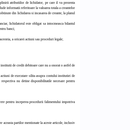
irii atributiilor de lichidator, pe care il va prezenta
de informatii referitoare la valoarea totala a creantelor
e obtinute din lichidarea si incasarea de creante, la planul
ciar, lichidatorul este obligat sa intocmeasca bilantul
entru banci;
esteia, a oricarei actiuni sau proceduri legale;
nstitutii de credit debitoare care nu a onorat o astfel de
tiuni de executare silita asupra contului institutiei de
 respectiva nu detine disponibilitatile necesare pentru
ere pentru inceperea procedurii falimentului impotriva
 aceasta partilor mentionate la aceste articole, inclusiv