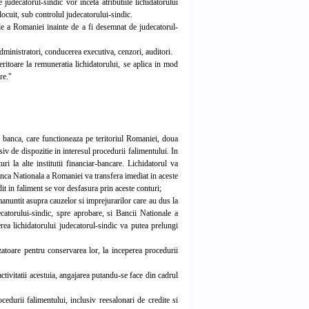
re judecatorul-sindic vor inceta atributiile lichidatorului
locuit, sub controlul judecatorului-sindic.
le a Romaniei inainte de a fi desemnat de judecatorul-
dministratori, conducerea executiva, cenzori, auditori.
ritoare la remuneratia lichidatorului, se aplica in mod
re."
 banca, care functioneaza pe teritoriul Romaniei, doua
siv de dispozitie in interesul procedurii falimentului. In
ri la alte institutii financiar-bancare. Lichidatorul va
nca Nationala a Romaniei va transfera imediat in aceste
redit in faliment se vor desfasura prin aceste conturi;
manuntit asupra cauzelor si imprejurarilor care au dus la
catorului-sindic, spre aprobare, si Bancii Nationale a
rea lichidatorului judecatorul-sindic va putea prelungi
zatoare pentru conservarea lor, la inceperea procedurii
tivitatii acestuia, angajarea putandu-se face din cadrul
cedurii falimentului, inclusiv reesalonari de credite si