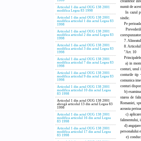
1999
creantelor inr
numit de acest
Articolul 1 din actul OUG 138 2001
modifica Legea 83 1998
In cazul prop
sindic.
Articolul 1 din actul OUG 138 2001
modifica articolul 1 din actul Legea 83
Pe perioada li
1998
Prevederile L
Articolul 1 din actul OUG 138 2001
corespunzator.
modifica articolul 2 din actul Legea 83
1998
7. Alineatul 1
Articolul 1 din actul OUG 138 2001
8. Articolul 
modifica articolul 3 din actul Legea 83
"Art. 10
1998
Principalele a
Articolul 1 din actul OUG 138 2001
modifica articolul 7 din actul Legea 83
a) in momentu
1998
conturi, unul 
Articolul 1 din actul OUG 138 2001
conturile tip 
modifica articolul 9 din actul Legea 83
comunica imed
1998
conturi disponi
Articolul 1 din actul OUG 138 2001
modifica articolul 10 din actul Legea
b) examinarea 
83 1998
starea de fal
Articolul 1 din actul OUG 138 2001
Romaniei, spr
abrogă articolul 13 din actul Legea 83
1998
aceasta perioa
c) aplicarea s
Articolul 1 din actul OUG 138 2001
modifica articolul 16 din actul Legea
falimentului, 
83 1998
d) angajarea, 
Articolul 1 din actul OUG 138 2001
personalului ex
modifica articolul 17 din actul Legea
83 1998
e) conducerea 