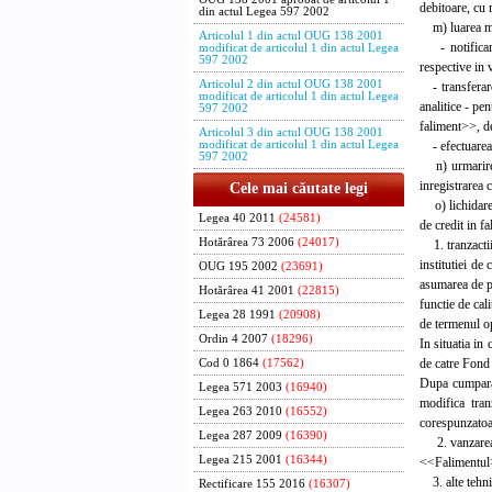
debitoare, cu 
din actul Legea 597 2002
m) luarea masu
Articolul 1 din actul OUG 138 2001
- notificarea
modificat de articolul 1 din actul Legea
597 2002
respective in 
Articolul 2 din actul OUG 138 2001
- transferarea
modificat de articolul 1 din actul Legea
analitice - pen
597 2002
faliment>>, de
Articolul 3 din actul OUG 138 2001
- efectuarea d
modificat de articolul 1 din actul Legea
597 2002
n) urmarirea i
inregistrarea c
Cele mai căutate legi
o) lichidarea 
Legea 40 2011
(24581)
de credit in f
Hotărârea 73 2006
(24017)
1. tranzactii 
institutiei de
OUG 195 2002
(23691)
asumarea de pa
Hotărârea 41 2001
(22815)
functie de cal
Legea 28 1991
(20908)
de termenul op
Ordin 4 2007
(18296)
In situatia in
de catre Fond 
Cod 0 1864
(17562)
Dupa cumparar
Legea 571 2003
(16940)
modifica tran
Legea 263 2010
(16552)
corespunzatoar
Legea 287 2009
(16390)
2. vanzarea de
Legea 215 2001
(16344)
<<Falimentul>
3. alte tehnic
Rectificare 155 2016
(16307)