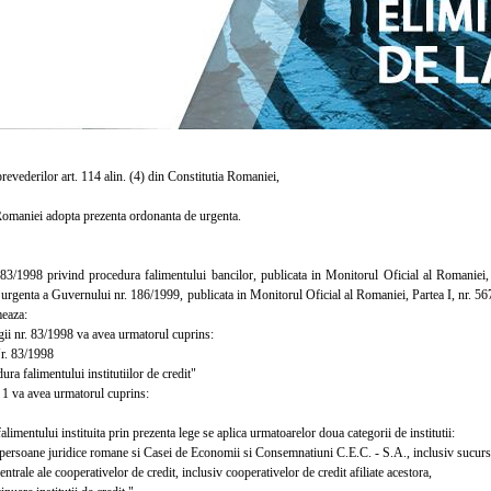
evederilor art. 114 alin. (4) din Constitutia Romaniei,
aniei adopta prezenta ordonanta de urgenta.
1998 privind procedura falimentului bancilor, publicata in Monitorul Oficial al Romaniei, P
urgenta a Guvernului nr. 186/1999, publicata in Monitorul Oficial al Romaniei, Partea I, nr. 5
eaza:
ii nr. 83/1998 va avea urmatorul cuprins:
 83/1998
ura falimentului institutiilor de credit"
1 va avea urmatorul cuprins:
mentului instituita prin prezenta lege se aplica urmatoarelor doua categorii de institutii:
ersoane juridice romane si Casei de Economii si Consemnatiuni C.E.C. - S.A., inclusiv sucursale
trale ale cooperativelor de credit, inclusiv cooperativelor de credit afiliate acestora,