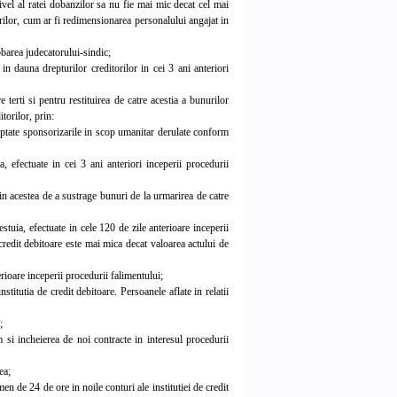
 nivel al ratei dobanzilor sa nu fie mai mic decat cel mai
urilor, cum ar fi redimensionarea personalului angajat in
obarea judecatorului-sindic;
n dauna drepturilor creditorilor in cei 3 ani anteriori
terti si pentru restituirea de catre acestia a bunurilor
itorilor, prin:
xceptate sponsorizarile in scop umanitar derulate conform
 efectuate in cei 3 ani anteriori inceperii procedurii
 in acestea de a sustrage bunuri de la urmarirea de catre
stuia, efectuate in cele 120 de zile anterioare inceperii
 credit debitoare este mai mica decat valoarea actului de
rioare inceperii procedurii falimentului;
stitutia de credit debitoare. Persoanele aflate in relatii
;
 si incheierea de noi contracte in interesul procedurii
ea;
n de 24 de ore in noile conturi ale institutiei de credit