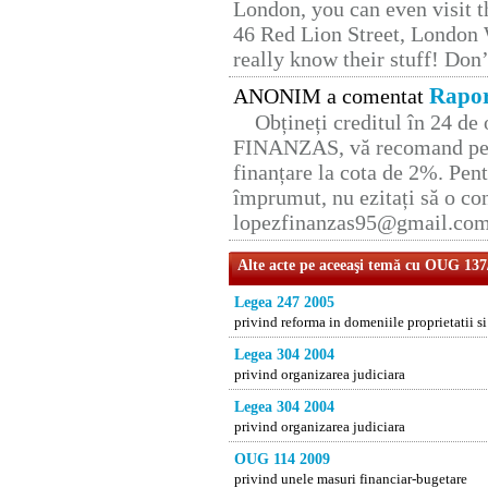
London, you can even visit th
46 Red Lion Street, London
really know their stuff! Don’
Rapor
ANONIM a comentat
Obțineți creditul în 24 d
FINANZAS, vă recomand pent
finanțare la cota de 2%. Pent
împrumut, nu ezitați să o con
lopezfinanzas95@gmail.co
Alte acte pe aceeaşi temă cu OUG 137
Legea 247 2005
privind reforma in domeniile proprietatii si
Legea 304 2004
privind organizarea judiciara
Legea 304 2004
privind organizarea judiciara
OUG 114 2009
privind unele masuri financiar-bugetare