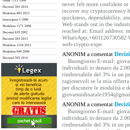
Ordin 7115 1998
never felt more confident or
Decretul 593 2014
recover my cryptocurrency h
Hotărârea 683 2012
quickness, dependability, an
Instrucţiuni 5 1996
Web stands out in the indus
Hotărârea 1171 2006
reached at: Email address:
Decretul 619 2002
WhatsApp;+601126730582 W
Decretul 503 2013
web-crypto-expe
Hotărârea 1216 2012
Hotărârea 640 2006
Deciz
ANONIM a comentat
Decretul 593 2014
Buongiorno E-mail: giova
individuali in denaro da 2.00
rimborsabile del 3% in un pe
ragionevoli se la mia offerta
per discutere le modalità e 
giovannidinatale1954@­gmai
Deciz
ANONIM a comentat
Buongiorno E-mail: giova
individuali in denaro da 2.00
rimborsabile del 3% in un pe