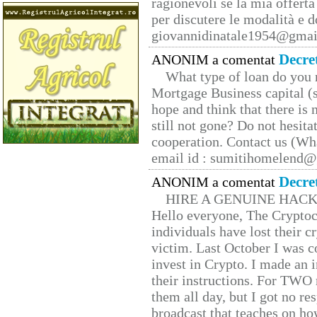
ragionevoli se la mia offerta
per discutere le modalità e 
giovannidinatale1954@­gmai
Decre
ANONIM a comentat
What type of loan do you 
Mortgage Business capital (s
hope and think that there is
still not gone? Do not hesita
cooperation. Contact us (W
email id : sumitihomelend
Decre
ANONIM a comentat
HIRE A GENUINE HAC
Hello everyone, The Cryptocu
individuals have lost their c
victim. Last October I was 
invest in Crypto. I made an i
their instructions. For TWO 
them all day, but I got no re
broadcast that teaches on h