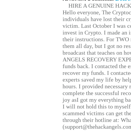
HIRE A GENUINE HAC
Hello everyone, The Cryptocu
individuals have lost their c
victim. Last October I was 
invest in Crypto. I made an i
their instructions. For TWO 
them all day, but I got no re
broadcast that teaches on h
ANGELS RECOVERY EXPERT. H
funds back. I contacted the 
recover my funds. I contact
experts saved my life by hel
hours. I provided necessary 
complete the successful reco
joy asI got my everything bac
I will not hold this to myself
scammed victims can get the
through their hotline at: W
(support@thehackangels.com