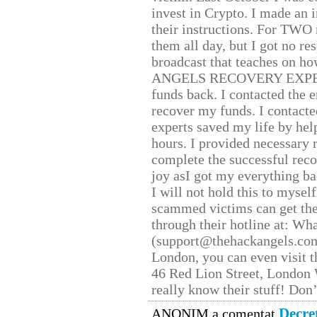
invest in Crypto. I made an i
their instructions. For TWO 
them all day, but I got no re
broadcast that teaches on h
ANGELS RECOVERY EXPERT. H
funds back. I contacted the 
recover my funds. I contact
experts saved my life by hel
hours. I provided necessary 
complete the successful reco
joy asI got my everything bac
I will not hold this to myself
scammed victims can get the
through their hotline at: W
(support@thehackangels.com
London, you can even visit th
46 Red Lion Street, London
really know their stuff! Don’
Decre
ANONIM a comentat