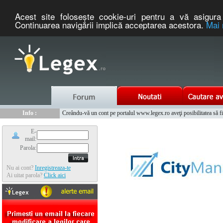
Acest site foloseşte cookie-uri pentru a vă asigura 
Continuarea navigării implică acceptarea acestora.
Mai 
Nou :
Legex.ro - portal de legislatie romaneasca. Un serviciu oferit g
Info :
Creându-vă un cont pe portalul www.legex.ro aveţi posibilitatea să fiţi
Info :
www.tntauto.ro - Managementul Integrat al Parcului Auto
E-
mail:
Parola:
Nu ai cont?
Inregistreaza-te
Ai uitat parola?
Click aici