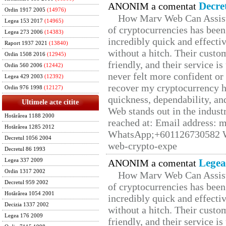
Decre
ANONIM a comentat
Ordin 1917 2005
(14976)
How Marv Web Can Assist
Legea 153 2017
(14965)
of cryptocurrencies has be
Legea 273 2006
(14383)
incredibly quick and effecti
Raport 1937 2021
(13840)
without a hitch. Their custo
Ordin 1508 2016
(12945)
friendly, and their service i
Ordin 560 2006
(12442)
never felt more confident or
Legea 429 2003
(12392)
recover my cryptocurrency h
Ordin 976 1998
(12127)
quickness, dependability, an
Ultimele acte citite
Web stands out in the indus
Hotărârea 1188 2000
reached at: Email address:
Hotărârea 1285 2012
WhatsApp;+601126730582 W
Decretul 1056 2004
web-crypto-expe
Decretul 86 1993
Legea
Legea 337 2009
ANONIM a comentat
Ordin 1317 2002
How Marv Web Can Assist
Decretul 959 2002
of cryptocurrencies has be
Hotărârea 1054 2001
incredibly quick and effecti
Decizia 1337 2002
without a hitch. Their custo
Legea 176 2009
friendly, and their service i