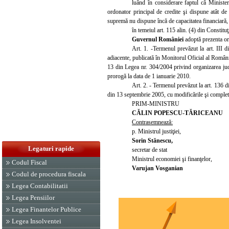
luând în considerare faptul că Ministerul
ordonator principal de credite şi dispune atât de 
supremă nu dispune încă de capacitatea financiară, m
în temeiul art. 115 alin. (4) din Constitu
Guvernul României
adoptă prezenta o
Art. 1. -Termenul prevăzut la art. III d
adiacente, publicată în Monitorul Oficial al Român
13 din Legea nr. 304/2004 privind organizarea judici
prorogă la data de 1 ianuarie 2010.
Art. 2. - Termenul prevăzut la art. 136 
din 13 septembrie 2005, cu modificările şi completă
PRIM-MINISTRU
CĂLIN POPESCU-TĂRICEANU
Contra
semnează:
p. Ministrul justiţiei,
Sorin Stănescu,
Legaturi rapide
secretar de stat
Ministrul economiei şi finanţelor,
Codul Fiscal
Varujan Vosganian
Codul de procedura fiscala
Legea Contabilitatii
Legea Pensiilor
Legea Finantelor Publice
Legea Insolventei