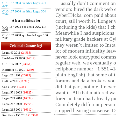
usually don’t comment on t
OUG 137 2008 modifica Legea 304
2004
version: hired the dark web 
OUG 137 2008 modifica Legea 304
CyberH4cks. com paid about 
2004
court, still worth it. Longer
A fost modificat de:
(including the kids) that I ch
OUG 137 2008 a se vedea OUG 114
2009
Meanwhile I had suspicions 
OUG 137 2008 aprobat de Legea 100
military grade hackers at Cy
2009
they weren’t limited to Inst
Cele mai căutate legi
lot of modern infidelity leav
Legea 40 2011
(24565)
never look encrypted comms, 
Hotărârea 73 2006
(24012)
regular web. we eventually 
OUG 195 2002
(23651)
cellphone number +1 551 41
Hotărârea 41 2001
(22798)
plain English) that some of t
Legea 28 1991
(20893)
forums and data brokers you 
Ordin 4 2007
(18286)
did that part, not me. I neve
Cod 0 1864
(17551)
want it. All that mattered w
Legea 571 2003
(16925)
forensic team had already pie
Legea 263 2010
(16532)
Completely different person
Legea 287 2009
(16364)
stopped hearing nonsense. Di
Legea 215 2001
(16312)
Rectificare 155 2016
(16300)