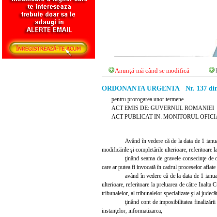
Anunţă-mă când se modifică
ORDONANTA URGENTA Nr. 137 din 2
pentru prorogarea unor termene
ACT EMIS DE: GUVERNUL ROMANIEI
ACT PUBLICAT IN: MONITORUL OFICIAL 
Având în vedere că de la data de 1 ianua
modificările şi completările ulterioare, referitoare 
ţinând seama de gravele consecinţe de or
care ar putea fi invocată în cadrul proceselor aflate
având în vedere că de la data de 1 ianua
ulterioare, referitoare la preluarea de către Inalta C
tribunalelor, al tribunalelor specializate şi al judecă
ţinând cont de imposibilitatea finalizării
instanţelor, informatizarea,