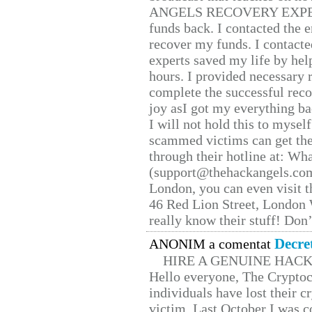
ANGELS RECOVERY EXPERT. H
funds back. I contacted the 
recover my funds. I contact
experts saved my life by hel
hours. I provided necessary 
complete the successful reco
joy asI got my everything bac
I will not hold this to myself
scammed victims can get the
through their hotline at: W
(support@thehackangels.com
London, you can even visit th
46 Red Lion Street, London
really know their stuff! Don’
Decre
ANONIM a comentat
HIRE A GENUINE HAC
Hello everyone, The Cryptocu
individuals have lost their c
victim. Last October I was 