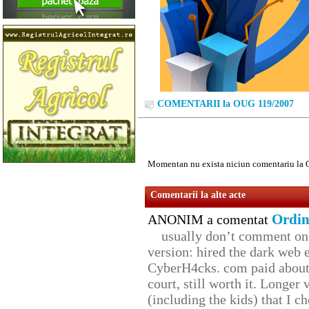
COMENTARII la OUG 119/2007
Momentan nu exista niciun comentariu la
Comentarii la alte acte
Ordin
ANONIM a comentat
usually don’t comment on t
version: hired the dark web 
CyberH4cks. com paid about 
court, still worth it. Longer
(including the kids) that I ch