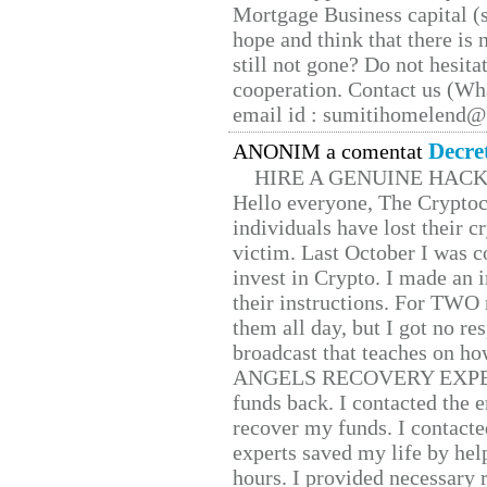
Mortgage Business capital (s
hope and think that there is
still not gone? Do not hesita
cooperation. Contact us (W
email id : sumitihomelend
Decre
ANONIM a comentat
HIRE A GENUINE HAC
Hello everyone, The Cryptocu
individuals have lost their c
victim. Last October I was 
invest in Crypto. I made an i
their instructions. For TWO 
them all day, but I got no re
broadcast that teaches on h
ANGELS RECOVERY EXPERT. H
funds back. I contacted the 
recover my funds. I contact
experts saved my life by hel
hours. I provided necessary 