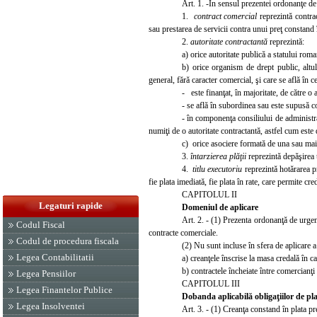
Art. 1.
-In sensul prezentei o
rdonanţe de 
1.
contract comercial
reprezintă contrac
sau prestarea
de servicii contra unui preţ const
a
nd 
2.
autoritate contractantă
reprezintă:
a) orice autoritate publică a statului rom
a
b) orice organism de drept public, altu
general, fără caracter comercial, şi care se află în c
- este finanţat, în majoritate, de către o a
- se află în subordinea sau este supusă con
- în componenţa consiliului de administr
numiţi de o autoritate contractantă, astfel cum este de
c) orice asociere formată de una sau mai m
3.
înta
rzierea plăţii
reprezintă depăşirea 
4.
titlu executoriu
reprezintă hotăr
a
rea p
fie plata imediată, fie plata în rate, care permite cr
CAPITOLUL II
Legaturi rapide
Domeniul de aplicare
Art. 2. - (1) Prezenta ordonanţă de urgenţ
Codul Fiscal
contracte comerciale.
Codul de procedura fiscala
(2) Nu sunt incluse în sfera de aplicare 
Legea Contabilitatii
a) creanţele înscrise la masa credală în c
b) contractele încheiate între comercianţi
Legea Pensiilor
CAPITOLUL III
Legea Finantelor Publice
Doba
nda aplicabilă obligaţiilor de pl
Legea Insolventei
Art. 3. - (1) Creanţa
consta
nd în plata p