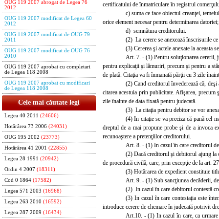
OUG 119 2007 abrogat de Legea 76
certificatului de înmatriculare în registrul comerţulu
2012
c) suma c
e face obiectul creanţei, temeiul
OUG 119 2007 modificat de Legea 60
orice element necesar pentru determinarea datoriei;
2012
d) semnătura creditorului.
OUG 119 2007 modificat de OUG 79
(2) La cerere se a
nexează înscrisurile ce
2011
(3) Cererea şi actele anexate la aceasta s
OUG 119 2007 modificat de OUG 76
2010
Art. 7. - (1) Pentru soluţionarea cererii, 
pentru explicaţii şi lămuriri, precum şi pentru a stă
OUG 119 2007 aprobat cu completari
de Legea 118 2008
de plată. Citaţia va fi înm
a
nată părţii cu 3 zile înai
(2) Ca
nd creditorul învederează că, deşi a 
OUG 119 2007 aprobat cu modificari
de Legea 118 2008
citarea acestuia prin publicitate. Afişarea, precum 
zile înainte de data fixată pentru judecată.
Cele mai căutate legi
(3) La citaţia pentru debitor se vor anexa
Legea 40 2011
(24606)
(4) In citaţie se va preciza că p
a
nă cel ma
Hotărârea 73 2006
(24031)
dreptul de a mai propune probe şi de a invoca exc
recunoaştere a pretenţiilor creditorului.
OUG 195 2002
(23773)
Ar
t. 8. - (1) In cazul în care creditorul 
Hotărârea 41 2001
(22855)
(2) Dacă creditorul şi debitorul ajung la o
Legea 28 1991
(20942)
de procedură civilă, care, prin excepţie de la art. 2
Ordin 4 2007
(18311)
(3) Hotăr
area de expedient constituie tit
Art. 9. - (1) Sub sancţiunea decăderii, de
Cod 0 1864
(17582)
(2) In cazul în care debitorul contestă cre
Legea 571 2003
(16968)
(3) In cazul în care contestaţia este înte
Legea 263 2010
(16592)
introduce cerere de chemare în judecată potrivit d
Legea 287 2009
(16434)
Art.10. - (1) In cazul în care, ca urmare 