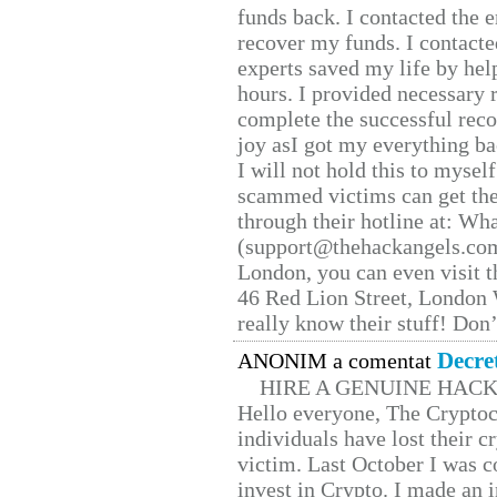
funds back. I contacted the 
recover my funds. I contact
experts saved my life by hel
hours. I provided necessary 
complete the successful reco
joy asI got my everything bac
I will not hold this to myself
scammed victims can get the
through their hotline at: W
(support@thehackangels.com
London, you can even visit th
46 Red Lion Street, London
really know their stuff! Don’
Decre
ANONIM a comentat
HIRE A GENUINE HAC
Hello everyone, The Cryptocu
individuals have lost their c
victim. Last October I was 
invest in Crypto. I made an i