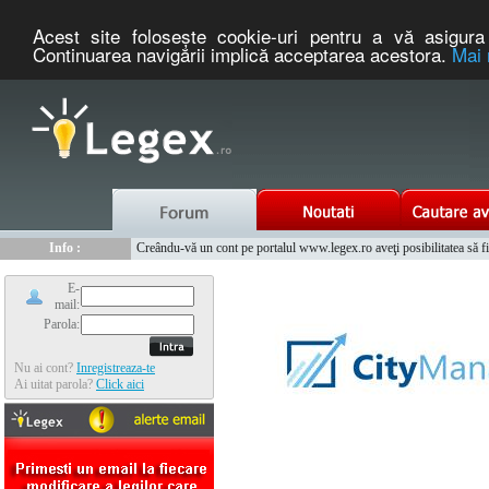
Acest site foloseşte cookie-uri pentru a vă asigura 
Continuarea navigării implică acceptarea acestora.
Mai 
Nou :
Info :
Legex.ro - portal de legislatie romaneasca. Un serviciu oferit g
Creându-vă un cont pe portalul www.legex.ro aveţi posibilitatea să fiţi
Info :
www.tntauto.ro - Managementul Integrat al Parcului Auto
Info :
Cauta coduri postale si prefixe telefonice nationale si internationale
E-
mail:
Parola:
Nu ai cont?
Inregistreaza-te
Ai uitat parola?
Click aici