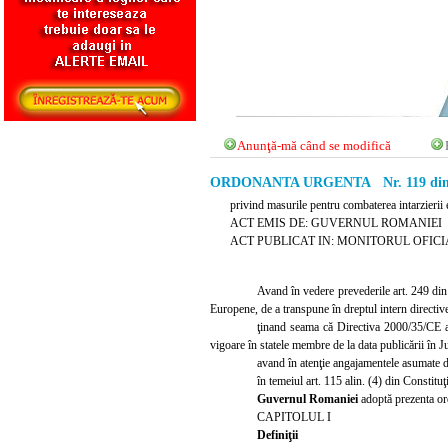
Anunţă-mă când se modifică
ORDONANTA URGENTA Nr. 119 din 2
privind masurile pentru combaterea intarzierii e
ACT EMIS DE: GUVERNUL ROMANIEI
ACT PUBLICAT IN: MONITORUL OFICIAL 
Avand în vedere prevederile art. 249 din 
Europene, de a transpune în dreptul intern directiv
ţin
a
nd seama că Directiva 2000/35/CE a
vigoare în statele membre de la data publicării în 
ava
nd în atenţie angajamentele asumate d
în temeiul art. 115 alin. (4) din Constit
Guvernul Romaniei
adoptă prezenta or
CAPITOLUL I
Definiţii