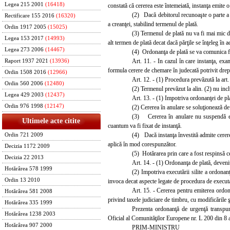
Legea 215 2001
(16418)
constată că cererea este întemeiată, instanţa emite 
(2) Dacă debitorul recunoaşte o parte a p
Rectificare 155 2016
(16320)
a creanţei, stabilind termenul de plată.
Ordin 1917 2005
(15025)
(3) Termenul de plată nu va fi mai mic de
Legea 153 2017
(14993)
alt termen de plată dec
a
t dacă părţile se înţeleg în a
Legea 273 2006
(14467)
(4) Ordonanţa de plată se va comunica fie
Art. 11. - In cazul în care instanţa, exa
Raport 1937 2021
(13936)
formula cerere de chemare în judecată potrivit drept
Ordin 1508 2016
(12966)
Art. 12. - (1) Procedura prevăzută la art. 
Ordin 560 2006
(12480)
(2) Termenul prevăzut la alin. (2) nu inc
Legea 429 2003
(12437)
Art. 13. - (1) Impotriva ordonanţei de pl
Ordin 976 1998
(12147)
(2) Cererea în anulare se soluţionează de
(3) Cererea în anulare nu suspendă exec
Ultimele acte citite
cuantum va fi fixat de instanţă.
(4) Dacă instanţa învestită admite cerer
Ordin 721 2009
aplică în mod corespunzător.
Decizia 1172 2009
(5) Hotăr
area prin care a fos
t respinsă c
Decizia 22 2013
Art. 14. - (1) Ordonanţa de plată, devenit
Hotărârea 578 1999
(2) Impotriva executării silite a ordonan
Ordin 13 2010
invoca dec
at aspecte legate de procedura de execut
Art. 15. - Cererea pentru emiterea ordonan
Hotărârea 581 2008
privind taxele judiciare de timbru, cu modificările ş
Hotărârea 335 1999
Prezenta ordonanţă de urgenţă transpu
Hotărârea 1238 2003
Oficial al Comunităţilor Europene nr. L 200 din 8
Hotărârea 907 2000
PRIM-MINISTRU