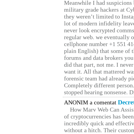
Meanwhile I had suspicions 
military grade hackers at Cy
they weren’t limited to Inst
lot of modern infidelity leav
never look encrypted comms, 
regular web. we eventually 
cellphone number +1 551 41
plain English) that some of t
forums and data brokers you 
did that part, not me. I neve
want it. All that mattered w
forensic team had already pie
Completely different person
stopped hearing nonsense. Di
Decre
ANONIM a comentat
How Marv Web Can Assist
of cryptocurrencies has be
incredibly quick and effecti
without a hitch. Their custo