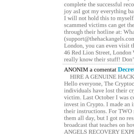
complete the successful reco
joy asI got my everything bac
I will not hold this to myself
scammed victims can get the
through their hotline at: W
(support@thehackangels.com
London, you can even visit th
46 Red Lion Street, London
really know their stuff! Don’
Decre
ANONIM a comentat
HIRE A GENUINE HAC
Hello everyone, The Cryptocu
individuals have lost their c
victim. Last October I was 
invest in Crypto. I made an i
their instructions. For TWO 
them all day, but I got no re
broadcast that teaches on h
ANGELS RECOVERY EXPERT. H