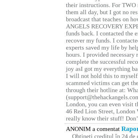
their instructions. For TWO 
them all day, but I got no re
broadcast that teaches on h
ANGELS RECOVERY EXPERT. H
funds back. I contacted the 
recover my funds. I contact
experts saved my life by hel
hours. I provided necessary 
complete the successful reco
joy asI got my everything bac
I will not hold this to myself
scammed victims can get the
through their hotline at: W
(support@thehackangels.com
London, you can even visit th
46 Red Lion Street, London
really know their stuff! Don’
Rapor
ANONIM a comentat
Obțineți creditul în 24 d