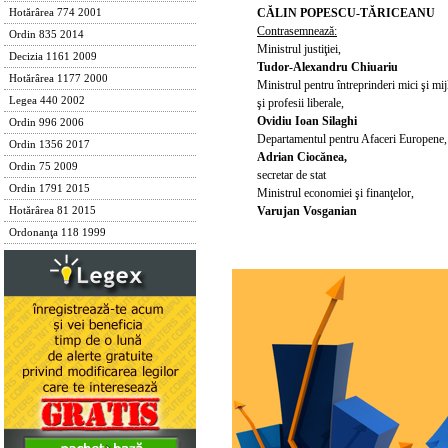
CĂLIN POPESCU-TĂRICEANU
Hotărârea 774 2001
Contrasemnează:
Ordin 835 2014
Ministrul justiţiei,
Decizia 1161 2009
Tudor-Alexandru Chiuariu
Hotărârea 1177 2000
Ministrul pentru întreprinderi mici şi mij
Legea 440 2002
şi profesii liberale,
Ovidiu Ioan Silaghi
Ordin 996 2006
Departamentul pentru Afaceri Europene,
Ordin 1356 2017
Adrian Ciocănea,
Ordin 75 2009
secretar de stat
Ordin 1791 2015
Ministrul economiei şi finanţelor,
Varujan Vosganian
Hotărârea 81 2015
Ordonanţa 118 1999