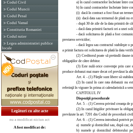
a) în cazul contractelor încheiate între c
Codul Civil
b) în cazul contractelor încheiate între co
Codul Muncii
(i) dacă în contract a fost fixat un termen
Codul Penal
(ii) dacă data sau termenul de plată nu est
Codul Vamal
- după 30 de zile de la data primirii de căt
- dacă data primirii facturii ori a unei sol
Constitutia Romaniei
- dacă solicitarea de plată a fost comuni
Codul rutier
prestarea serviciilor;
Legea administratiei publice
- dacă legea sau contractul stabileşte o 
locale
a primit factura ori solicitarea de plată la data veri
(2) Creditorul poate să pretindă daune-i
obligaţiilor de către debitor.
(3) Este nulă orice convenţie prin care s
produce dob
anzi mai mare deca
t cel prevăzut la ali
Art. 4. - (1) Părţile sunt libere să stabile
(2) In cazul în care rata doba
nzii nu est
referinţă în vigoare în prima zi calendaristică a sem
CAPITOLUL IV
Dispoziţii procedurale
Art. 5. - (1) Cererea p
rivind creanţa de p
(2) In cazul litigiilor privitoare la obligaţ
Legături cu alte acte
prevăzute la art. 720
1
din Codul de procedură civil
nu a modificat niciun act
Art. 6. - (1) Cererea introdusă potrivit p
a) numele şi domiciliul sau, după caz, de
A fost modificat de:
b) numele şi domiciliul debitorului pe