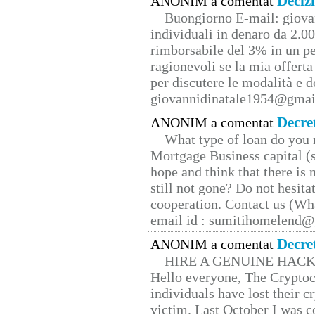
Deciz
ANONIM a comentat
Buongiorno E-mail: giova
individuali in denaro da 2.00
rimborsabile del 3% in un pe
ragionevoli se la mia offerta
per discutere le modalità e 
giovannidinatale1954@­gmai
Decre
ANONIM a comentat
What type of loan do you 
Mortgage Business capital (s
hope and think that there is
still not gone? Do not hesita
cooperation. Contact us (W
email id : sumitihomelend
Decre
ANONIM a comentat
HIRE A GENUINE HAC
Hello everyone, The Cryptocu
individuals have lost their c
victim. Last October I was 