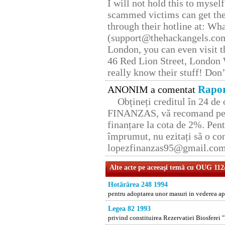
I will not hold this to myself
scammed victims can get the
through their hotline at: W
(support@thehackangels.com
London, you can even visit th
46 Red Lion Street, London
really know their stuff! Don’
Rapor
ANONIM a comentat
Obțineți creditul în 24 d
FINANZAS, vă recomand pent
finanțare la cota de 2%. Pent
împrumut, nu ezitați să o con
lopezfinanzas95@gmail.co
Alte acte pe aceeaşi temă cu OUG 112
Hotărârea 248 1994
pentru adoptarea unor masuri in vederea apl
Legea 82 1993
privind constituirea Rezervatiei Biosferei 