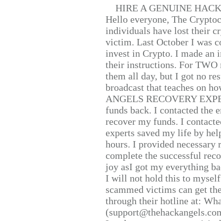
HIRE A GENUINE HAC
Hello everyone, The Cryptocu
individuals have lost their c
victim. Last October I was 
invest in Crypto. I made an i
their instructions. For TWO 
them all day, but I got no re
broadcast that teaches on h
ANGELS RECOVERY EXPERT. H
funds back. I contacted the 
recover my funds. I contact
experts saved my life by hel
hours. I provided necessary 
complete the successful reco
joy asI got my everything bac
I will not hold this to myself
scammed victims can get the
through their hotline at: W
(support@thehackangels.com