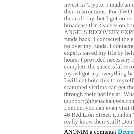
invest in Crypto. I made an i
their instructions. For TWO 
them all day, but I got no re
broadcast that teaches on h
ANGELS RECOVERY EXPERT. H
funds back. I contacted the 
recover my funds. I contact
experts saved my life by hel
hours. I provided necessary 
complete the successful reco
joy asI got my everything bac
I will not hold this to myself
scammed victims can get the
through their hotline at: W
(support@thehackangels.com
London, you can even visit th
46 Red Lion Street, London
really know their stuff! Don’
Decre
ANONIM a comentat