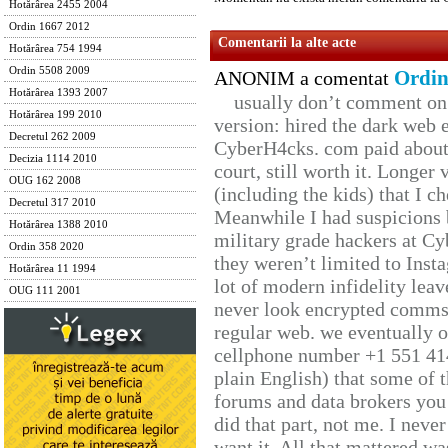
Hotărârea 2455 2004
Ordin 1667 2012
Comentarii la alte acte
Hotărârea 754 1994
Ordin 5508 2009
Ordin
ANONIM a comentat
Hotărârea 1393 2007
usually don’t comment on t
Hotărârea 199 2010
version: hired the dark web 
Decretul 262 2009
CyberH4cks. com paid about 
Decizia 1114 2010
court, still worth it. Longer
OUG 162 2008
(including the kids) that I ch
Decretul 317 2010
Meanwhile I had suspicions 
Hotărârea 1388 2010
military grade hackers at Cy
Ordin 358 2020
they weren’t limited to Inst
Hotărârea 11 1994
lot of modern infidelity leav
OUG 111 2001
never look encrypted comms, 
regular web. we eventually 
cellphone number +1 551 41
plain English) that some of t
forums and data brokers you 
did that part, not me. I neve
want it. All that mattered w