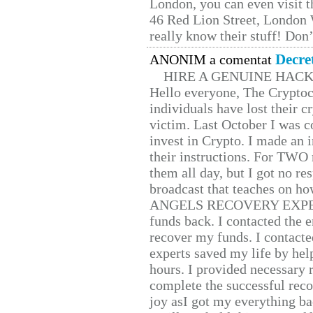
London, you can even visit th
46 Red Lion Street, London
really know their stuff! Don’
Decre
ANONIM a comentat
HIRE A GENUINE HAC
Hello everyone, The Cryptocu
individuals have lost their c
victim. Last October I was 
invest in Crypto. I made an i
their instructions. For TWO 
them all day, but I got no re
broadcast that teaches on h
ANGELS RECOVERY EXPERT. H
funds back. I contacted the 
recover my funds. I contact
experts saved my life by hel
hours. I provided necessary 
complete the successful reco
joy asI got my everything bac