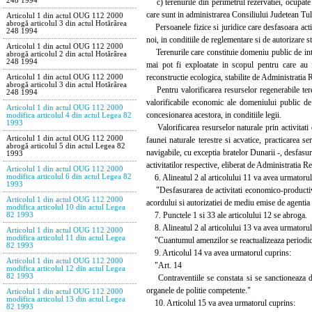
248 1994
c) terenurile din perimetrul rezervatiei, ocupate 
care sunt in administrarea Consiliului Judetean Tul
Articolul 1 din actul OUG 112 2000
abrogă articolul 3 din actul Hotărârea
Persoanele fizice si juridice care desfasoara activi
248 1994
noi, in conditiile de reglementare si de autorizare st
Articolul 1 din actul OUG 112 2000
Terenurile care constituie domeniu public de intere
abrogă articolul 2 din actul Hotărârea
248 1994
mai pot fi exploatate in scopul pentru care au f
reconstructie ecologica, stabilite de Administratia 
Articolul 1 din actul OUG 112 2000
abrogă articolul 3 din actul Hotărârea
Pentru valorificarea resurselor regenerabile terest
248 1994
valorificabile economic ale domeniului public de 
Articolul 1 din actul OUG 112 2000
concesionarea acestora, in conditiile legii.
modifica articolul 4 din actul Legea 82
1993
Valorificarea resurselor naturale prin activitati e
Articolul 1 din actul OUG 112 2000
faunei naturale terestre si acvatice, practicarea se
abrogă articolul 5 din actul Legea 82
navigabile, cu exceptia bratelor Dunarii -, desfasu
1993
activitatilor respective, eliberat de Administratia R
Articolul 1 din actul OUG 112 2000
6. Alineatul 2 al articolului 11 va avea urmatorul
modifica articolul 6 din actul Legea 82
1993
"Desfasurarea de activitati economico-productive,
Articolul 1 din actul OUG 112 2000
acordului si autorizatiei de mediu emise de agentia t
modifica articolul 10 din actul Legea
7. Punctele 1 si 33 ale articolului 12 se abroga.
82 1993
8. Alineatul 2 al articolului 13 va avea urmatorul
Articolul 1 din actul OUG 112 2000
modifica articolul 11 din actul Legea
"Cuantumul amenzilor se reactualizeaza periodic 
82 1993
9. Articolul 14 va avea urmatorul cuprins:
Articolul 1 din actul OUG 112 2000
"Art. 14
modifica articolul 12 din actul Legea
82 1993
Contraventiile se constata si se sanctioneaza de 
organele de politie competente."
Articolul 1 din actul OUG 112 2000
modifica articolul 13 din actul Legea
10. Articolul 15 va avea urmatorul cuprins:
82 1993