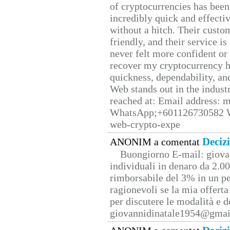
of cryptocurrencies has be
incredibly quick and effecti
without a hitch. Their custo
friendly, and their service i
never felt more confident or
recover my cryptocurrency h
quickness, dependability, an
Web stands out in the indus
reached at: Email address:
WhatsApp;+601126730582 W
web-crypto-expe
Deciz
ANONIM a comentat
Buongiorno E-mail: giova
individuali in denaro da 2.00
rimborsabile del 3% in un pe
ragionevoli se la mia offerta
per discutere le modalità e 
giovannidinatale1954@­gmai