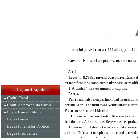
In temeiul prevederilor art. 114 alin. (4) din Con
Guvernul Romaniei adopta prezenta ordonanta d
Art. 1
Legea nr. 82/1993 privind constituirea Rezervatie
cu modificarile si completarile ulterioare, se mod
1. Articolul 4 va avea urmatorul cuprins:
Legaturi rapide
"Art. 4
Codul Fiscal
Pentru administrarea patrimoniului natural din dome
Codul de procedura fiscala
definite la art. 1 se infiinteaza Administratia Rezer
Padurilor si Protectiei Mediului.
Legea Contabilitatii
Conducerea Administratiei Rezervatiei este real
Legea Pensiilor
functionare a Administratiei Rezervatiei se aproba p
Legea Finantelor Publice
Guvernatorul Administratiei Rezervatiei este numit,
judetului Tulcea, si indeplineste functia de presedint
Legea Insolventei