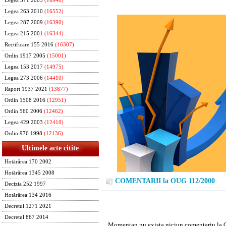
Legea 571 2003
(16940)
Legea 263 2010
(16552)
Legea 287 2009
(16390)
Legea 215 2001
(16344)
Rectificare 155 2016
(16307)
Ordin 1917 2005
(15001)
Legea 153 2017
(14975)
Legea 273 2006
(14410)
Raport 1937 2021
(13877)
Ordin 1508 2016
(12951)
Ordin 560 2006
(12462)
Legea 429 2003
(12410)
Ordin 976 1998
(12136)
Ultimele acte citite
Hotărârea 170 2002
Hotărârea 1345 2008
COMENTARII la OUG 112/2000
Decizia 252 1997
Hotărârea 134 2016
Decretul 1271 2021
Decretul 867 2014
Momentan nu exista niciun comentariu la