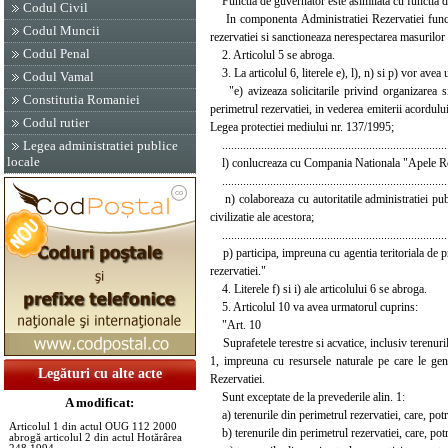
Functia de guvernator este asimilata cu functia de
Codul Civil
In componenta Administratiei Rezervatiei function
Codul Muncii
rezervatiei si sanctioneaza nerespectarea masurilor d
Codul Penal
2. Articolul 5 se abroga.
3. La articolul 6, literele e), l), n) si p) vor avea
Codul Vamal
"e) avizeaza solicitarile privind organizarea si 
Constitutia Romaniei
perimetrul rezervatiei, in vederea emiterii acordului
Codul rutier
Legea protectiei mediului nr. 137/1995;
...........................................................................
Legea administratiei publice
locale
l) conlucreaza cu Compania Nationala "Apele Roman
...........................................................................
n) colaboreaza cu autoritatile administratiei public
civilizatie ale acestora;
...........................................................................
p) participa, impreuna cu agentia teritoriala de pro
rezervatiei."
4. Literele f) si i) ale articolului 6 se abroga.
5. Articolul 10 va avea urmatorul cuprins:
"Art. 10
Suprafetele terestre si acvatice, inclusiv terenuri
1, impreuna cu resursele naturale pe care le gene
Legături cu alte acte
Rezervatiei.
Sunt exceptate de la prevederile alin. 1:
A modificat:
a) terenurile din perimetrul rezervatiei, care, potri
Articolul 1 din actul OUG 112 2000
b) terenurile din perimetrul rezervatiei, care, potriv
abrogă articolul 2 din actul Hotărârea