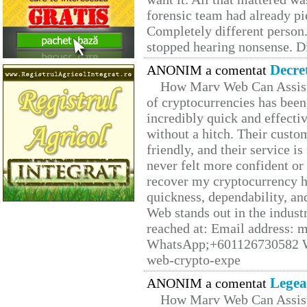
forensic team had already pie
Completely different person
stopped hearing nonsense. Di
Decre
ANONIM a comentat
How Marv Web Can Assist
of cryptocurrencies has be
incredibly quick and effecti
without a hitch. Their custo
friendly, and their service i
never felt more confident or
recover my cryptocurrency h
quickness, dependability, an
Web stands out in the indus
reached at: Email address:
WhatsApp;+601126730582 W
web-crypto-expe
Legea
ANONIM a comentat
How Marv Web Can Assist