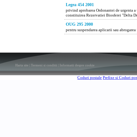
Legea 454 2001
privind aprobarea Ordonantei de urgenta a 
constituirea Rezervatiei Biosferei "Delta D
OUG 295 2000
pentru suspendarea aplicarii sau abrogarea
Harta site
|
Termeni si conditii
|
Informatii despre cookie
Coduri postale
Prefixe si Coduri po