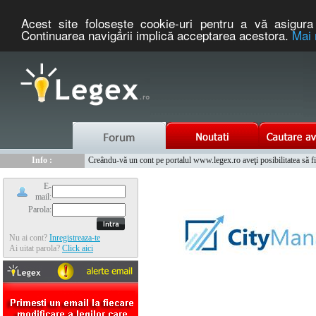
Acest site foloseşte cookie-uri pentru a vă asigura 
Continuarea navigării implică acceptarea acestora.
Mai 
Nou :
Legex.ro - portal de legislatie romaneasca. Un serviciu oferit g
Info :
Creându-vă un cont pe portalul www.legex.ro aveţi posibilitatea să fiţi
Info :
www.tntauto.ro - Managementul Integrat al Parcului Auto
E-
mail:
Parola:
Nu ai cont?
Inregistreaza-te
Ai uitat parola?
Click aici