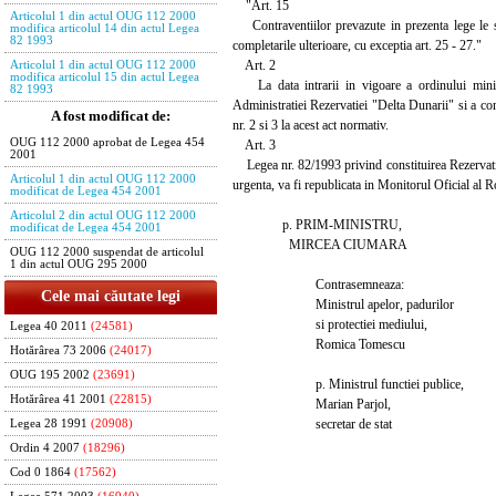
"Art. 15
Articolul 1 din actul OUG 112 2000
Contraventiilor prevazute in prezenta lege le sunt
modifica articolul 14 din actul Legea
82 1993
completarile ulterioare, cu exceptia art. 25 - 27."
Art. 2
Articolul 1 din actul OUG 112 2000
modifica articolul 15 din actul Legea
La data intrarii in vigoare a ordinului minist
82 1993
Administratiei Rezervatiei "Delta Dunarii" si a co
A fost modificat de:
nr. 2 si 3 la acest act normativ.
OUG 112 2000 aprobat de Legea 454
Art. 3
2001
Legea nr. 82/1993 privind constituirea Rezervatiei
Articolul 1 din actul OUG 112 2000
urgenta, va fi republicata in Monitorul Oficial al 
modificat de Legea 454 2001
Articolul 2 din actul OUG 112 2000
p. PRIM-MINISTRU,
modificat de Legea 454 2001
MIRCEA CIUMARA
OUG 112 2000 suspendat de articolul
1 din actul OUG 295 2000
Contrasemneaza:
Cele mai căutate legi
Ministrul apelor, padurilor
si protectiei mediului,
Legea 40 2011
(24581)
Romica Tomescu
Hotărârea 73 2006
(24017)
OUG 195 2002
(23691)
p. Ministrul functiei publice,
Hotărârea 41 2001
(22815)
Marian Parjol,
secretar de stat
Legea 28 1991
(20908)
Ordin 4 2007
(18296)
Cod 0 1864
(17562)