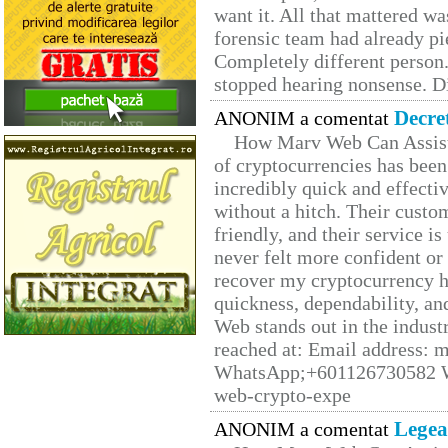
want it. All that mattered w
forensic team had already pie
Completely different person
stopped hearing nonsense. Di
Decre
ANONIM a comentat
How Marv Web Can Assist
of cryptocurrencies has be
incredibly quick and effecti
without a hitch. Their custo
friendly, and their service i
never felt more confident or
recover my cryptocurrency h
quickness, dependability, an
Web stands out in the indus
reached at: Email address:
WhatsApp;+601126730582 W
web-crypto-expe
Legea
ANONIM a comentat