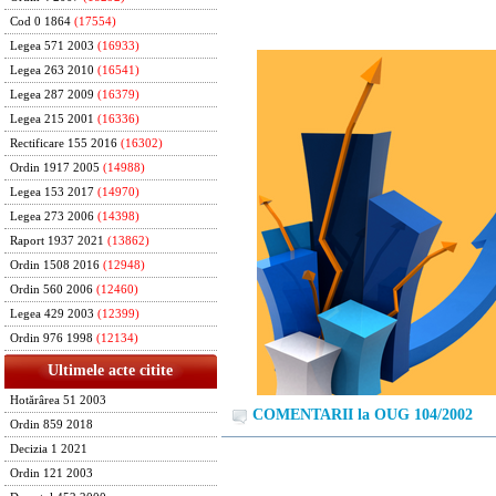
Cod 0 1864
(17554)
Legea 571 2003
(16933)
Legea 263 2010
(16541)
Legea 287 2009
(16379)
Legea 215 2001
(16336)
Rectificare 155 2016
(16302)
Ordin 1917 2005
(14988)
Legea 153 2017
(14970)
Legea 273 2006
(14398)
Raport 1937 2021
(13862)
Ordin 1508 2016
(12948)
Ordin 560 2006
(12460)
Legea 429 2003
(12399)
Ordin 976 1998
(12134)
Ultimele acte citite
Hotărârea 51 2003
COMENTARII la OUG 104/2002
Ordin 859 2018
Decizia 1 2021
Ordin 121 2003