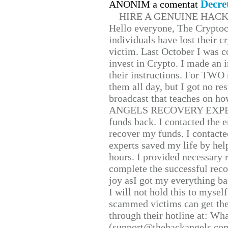
Decre
ANONIM a comentat
HIRE A GENUINE HAC
Hello everyone, The Cryptocu
individuals have lost their c
victim. Last October I was 
invest in Crypto. I made an i
their instructions. For TWO 
them all day, but I got no re
broadcast that teaches on h
ANGELS RECOVERY EXPERT. H
funds back. I contacted the 
recover my funds. I contact
experts saved my life by hel
hours. I provided necessary 
complete the successful reco
joy asI got my everything bac
I will not hold this to myself
scammed victims can get the
through their hotline at: W
(support@thehackangels.com