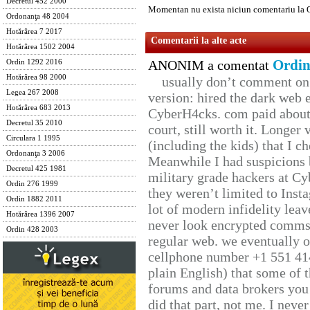
Decretul 452 2000
Momentan nu exista niciun comentariu la
Ordonanţa 48 2004
Hotărârea 7 2017
Comentarii la alte acte
Hotărârea 1502 2004
Ordin
ANONIM a comentat
Ordin 1292 2016
Hotărârea 98 2000
usually don’t comment on t
Legea 267 2008
version: hired the dark web 
Hotărârea 683 2013
CyberH4cks. com paid about 
Decretul 35 2010
court, still worth it. Longer
Circulara 1 1995
(including the kids) that I ch
Ordonanţa 3 2006
Meanwhile I had suspicions 
Decretul 425 1981
military grade hackers at Cy
Ordin 276 1999
they weren’t limited to Inst
Ordin 1882 2011
lot of modern infidelity leav
Hotărârea 1396 2007
never look encrypted comms, 
Ordin 428 2003
regular web. we eventually 
cellphone number +1 551 41
plain English) that some of t
forums and data brokers you 
did that part, not me. I neve