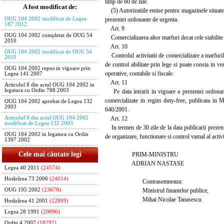
timp de 60 de zile.
A fost modificat de:
(5) Autorizatiile emise pentru magazinele situate in 
prezentei ordonante de urgenta.
OUG 104 2002 modificat de Legea
187 2012
Art. 9
OUG 104 2002 completat de OUG 54
Comercializarea altor marfuri decat cele stabilite p
2010
Art. 10
OUG 104 2002 modificat de OUG 54
Controlul activitatii de comercializare a marfurilo
2010
de control abilitate prin lege si poate consta in ver
OUG 104 2002 repus in vigoare prin
operative, contabile si fiscale.
Legea 141 2007
Art. 11
Articolul 8 din actul OUG 104 2002 in
legatura cu Ordin 788 2003
Pe data intrarii in vigoare a prezentei ordonan
comercializate in regim duty-free, publicata in 
OUG 104 2002 aprobat de Legea 132
2003
640/2001.
Art. 12
Articolul 8 din actul OUG 104 2002
modificat de Legea 132 2003
In termen de 30 zile de la data publicarii prezen
OUG 104 2002 in legatura cu Ordin
de organizare, functionare si control vamal al activ
1397 2002
Cele mai căutate legi
PRIM-MINISTRU
ADRIAN NASTASE
Legea 40 2011
(24574)
Hotărârea 73 2006
(24014)
Contrasemneaza:
Ministrul finantelor publice,
OUG 195 2002
(23678)
Mihai Nicolae Tanasescu
Hotărârea 41 2001
(22809)
Legea 28 1991
(20896)
Ordin 4 2007
(18292)