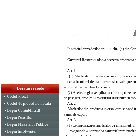
In temeiul prevederilor art. 114 alin. (4) din Con
Guvernul Romaniei adopta prezenta ordonanta d
Art. 1
(1) Marfurile provenite din import, care se vand 
trecerea frontierei de stat terestre si navale, pre
scutesc de la plata taxelor vamale.
Legaturi rapide
(2) Acelasi regim se aplica marfurilor provenite d
Codul Fiscal
de pasageri, precum si marfurilor distribuite in mo
Codul de procedura fiscala
Art. 2
Marfurilor din productia interna, care se vand in v
Legea Contabilitatii
vamal de export.
Legea Pensiilor
Art. 3
Legea Finantelor Publice
(1) Comercializarea marfurilor cu amanuntul, in va
- magazinele autorizate sa comercializeze marfuri i
Legea Insolventei