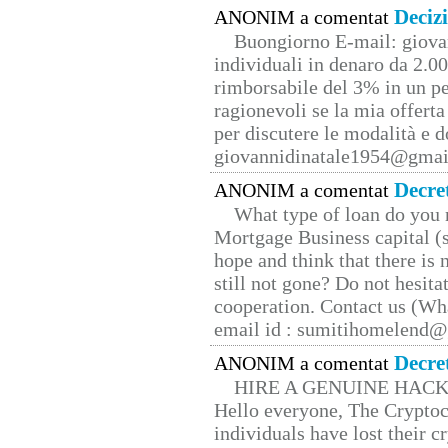
Deciz
ANONIM a comentat
Buongiorno E-mail: giova
individuali in denaro da 2.00
rimborsabile del 3% in un pe
ragionevoli se la mia offerta
per discutere le modalità e 
giovannidinatale1954@­gmai
Decre
ANONIM a comentat
What type of loan do you 
Mortgage Business capital (s
hope and think that there is
still not gone? Do not hesita
cooperation. Contact us (W
email id : sumitihomelend
Decre
ANONIM a comentat
HIRE A GENUINE HAC
Hello everyone, The Cryptocu
individuals have lost their c