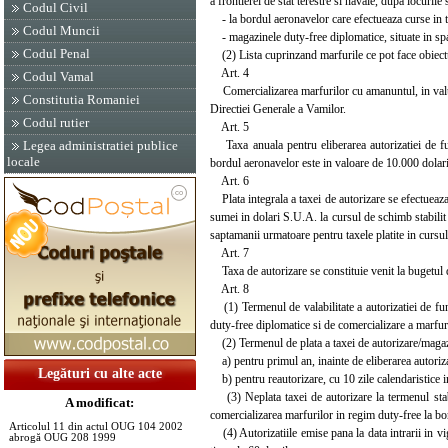
a frontierei de stat terestre si navale, dupa locurile
Codul Civil
- la bordul aeronavelor care efectueaza curse in tra
Codul Muncii
- magazinele duty-free diplomatice, situate in spa
Codul Penal
(2) Lista cuprinzand marfurile ce pot face obiectul 
Art. 4
Codul Vamal
Comercializarea marfurilor cu amanuntul, in valuta
Constitutia Romaniei
Directiei Generale a Vamilor.
Codul rutier
Art. 5
Taxa anuala pentru eliberarea autorizatiei de fun
Legea administratiei publice
locale
bordul aeronavelor este in valoare de 10.000 dolar
Art. 6
Plata integrala a taxei de autorizare se efectueaza i
sumei in dolari S.U.A. la cursul de schimb stabilit
saptamanii urmatoare pentru taxele platite in cursul
Art. 7
Taxa de autorizare se constituie venit la bugetul de s
Art. 8
(1) Termenul de valabilitate a autorizatiei de func
duty-free diplomatice si de comercializare a marfur
(2) Termenul de plata a taxei de autorizare/magazin
a) pentru primul an, inainte de eliberarea autoriza
Legături cu alte acte
b) pentru reautorizare, cu 10 zile calendaristice i
(3) Neplata taxei de autorizare la termenul stabil
A modificat:
comercializarea marfurilor in regim duty-free la bo
Articolul 11 din actul OUG 104 2002
(4) Autorizatiile emise pana la data intrarii in vig
abrogă OUG 208 1999