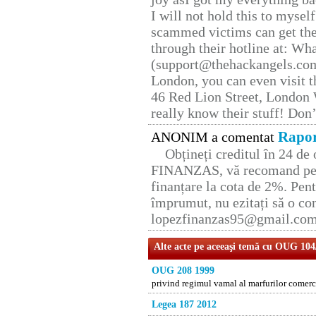
I will not hold this to myself
scammed victims can get the
through their hotline at: W
(support@thehackangels.com
London, you can even visit th
46 Red Lion Street, London
really know their stuff! Don’
Rapor
ANONIM a comentat
Obțineți creditul în 24 d
FINANZAS, vă recomand pent
finanțare la cota de 2%. Pent
împrumut, nu ezitați să o con
lopezfinanzas95@gmail.co
Alte acte pe aceeaşi temă cu OUG 104
OUG 208 1999
privind regimul vamal al marfurilor comerci
Legea 187 2012