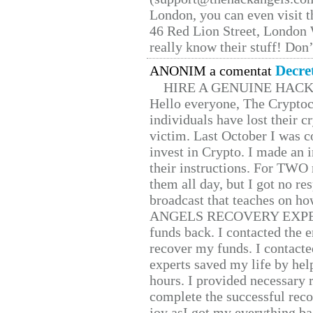
London, you can even visit th
46 Red Lion Street, London
really know their stuff! Don’
Decre
ANONIM a comentat
HIRE A GENUINE HAC
Hello everyone, The Cryptocu
individuals have lost their c
victim. Last October I was 
invest in Crypto. I made an i
their instructions. For TWO 
them all day, but I got no re
broadcast that teaches on h
ANGELS RECOVERY EXPERT. H
funds back. I contacted the 
recover my funds. I contact
experts saved my life by hel
hours. I provided necessary 
complete the successful reco
joy asI got my everything bac