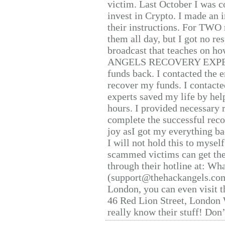
victim. Last October I was 
invest in Crypto. I made an i
their instructions. For TWO 
them all day, but I got no re
broadcast that teaches on h
ANGELS RECOVERY EXPERT. H
funds back. I contacted the 
recover my funds. I contact
experts saved my life by hel
hours. I provided necessary 
complete the successful reco
joy asI got my everything bac
I will not hold this to myself
scammed victims can get the
through their hotline at: W
(support@thehackangels.com
London, you can even visit th
46 Red Lion Street, London
really know their stuff! Don’