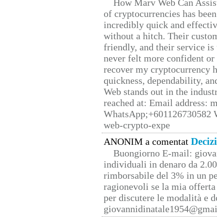
How Marv Web Can Assist
of cryptocurrencies has be
incredibly quick and effecti
without a hitch. Their custo
friendly, and their service i
never felt more confident or
recover my cryptocurrency h
quickness, dependability, an
Web stands out in the indus
reached at: Email address:
WhatsApp;+601126730582 W
web-crypto-expe
Deciz
ANONIM a comentat
Buongiorno E-mail: giova
individuali in denaro da 2.00
rimborsabile del 3% in un pe
ragionevoli se la mia offerta
per discutere le modalità e 
giovannidinatale1954@­gmai