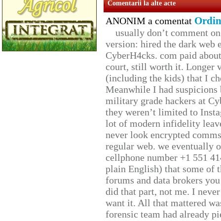
Comentarii la alte acte
Ordin
ANONIM a comentat
usually don’t comment on t
version: hired the dark web 
CyberH4cks. com paid about 
court, still worth it. Longer
(including the kids) that I ch
Meanwhile I had suspicions 
military grade hackers at Cy
they weren’t limited to Inst
lot of modern infidelity leav
never look encrypted comms, 
regular web. we eventually 
cellphone number +1 551 41
plain English) that some of t
forums and data brokers you 
did that part, not me. I neve
want it. All that mattered w
forensic team had already pie