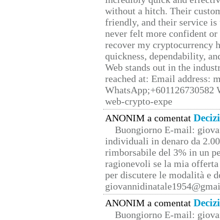
without a hitch. Their custo
friendly, and their service i
never felt more confident or
recover my cryptocurrency h
quickness, dependability, an
Web stands out in the indus
reached at: Email address:
WhatsApp;+601126730582 W
web-crypto-expe
Deciz
ANONIM a comentat
Buongiorno E-mail: giova
individuali in denaro da 2.00
rimborsabile del 3% in un pe
ragionevoli se la mia offerta
per discutere le modalità e 
giovannidinatale1954@­gmai
Deciz
ANONIM a comentat
Buongiorno E-mail: giova