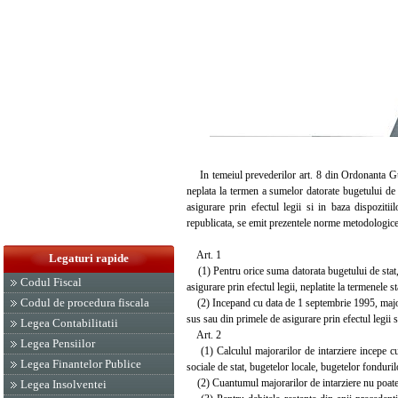
In temeiul prevederilor art. 8 din Ordonanta Guve
neplata la termen a sumelor datorate bugetului de s
asigurare prin efectul legii si in baza dispoziti
republicata, se emit prezentele norme metodologice
Art. 1
Legaturi rapide
(1) Pentru orice suma datorata bugetului de stat, b
Codul Fiscal
asigurare prin efectul legii, neplatite la termenele s
Codul de procedura fiscala
(2) Incepand cu data de 1 septembrie 1995, majora
sus sau din primele de asigurare prin efectul legii si
Legea Contabilitatii
Art. 2
Legea Pensiilor
(1) Calculul majorarilor de intarziere incepe cu 
Legea Finantelor Publice
sociale de stat, bugetelor locale, bugetelor fondurilo
(2) Cuantumul majorarilor de intarziere nu poate de
Legea Insolventei