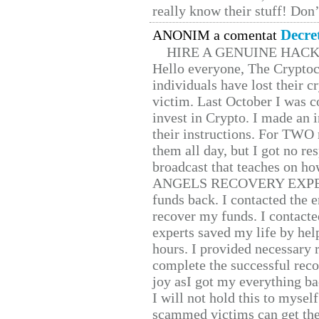
really know their stuff! Don’
Decre
ANONIM a comentat
HIRE A GENUINE HAC
Hello everyone, The Cryptocu
individuals have lost their c
victim. Last October I was 
invest in Crypto. I made an i
their instructions. For TWO 
them all day, but I got no re
broadcast that teaches on h
ANGELS RECOVERY EXPERT. H
funds back. I contacted the 
recover my funds. I contact
experts saved my life by hel
hours. I provided necessary 
complete the successful reco
joy asI got my everything bac
I will not hold this to myself
scammed victims can get the