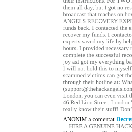
their instructions. For TWO 
them all day, but I got no re
broadcast that teaches on h
ANGELS RECOVERY EXPERT. H
funds back. I contacted the 
recover my funds. I contact
experts saved my life by hel
hours. I provided necessary 
complete the successful reco
joy asI got my everything bac
I will not hold this to myself
scammed victims can get the
through their hotline at: W
(support@thehackangels.com
London, you can even visit th
46 Red Lion Street, London
really know their stuff! Don’
Decre
ANONIM a comentat
HIRE A GENUINE HAC