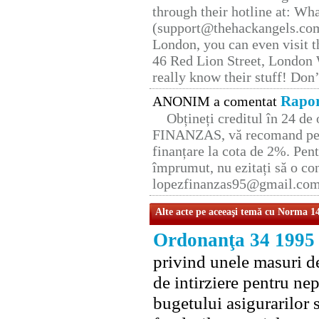
through their hotline at: W
(support@thehackangels.com
London, you can even visit th
46 Red Lion Street, London
really know their stuff! Don’
Rapor
ANONIM a comentat
Obțineți creditul în 24 d
FINANZAS, vă recomand pent
finanțare la cota de 2%. Pent
împrumut, nu ezitați să o con
lopezfinanzas95@gmail.co
Alte acte pe aceeaşi temă cu Norma 1
Ordonanţa 34 1995
privind unele masuri de
de intirziere pentru ne
bugetului asigurarilor s