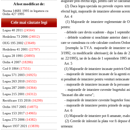
asigurare prin efectul legii, pentru care se calculeaz
A fost modificat de:
(2) Daca legea speciala nu prevede expres termenul
efectul legii, majorarile de intarziere aferente acesto
Norma 14681 1995 in legatura cu
Ordin 427 1995
Art. 4
(1) Majorarile de intarziere reglementate de Ordo
Cele mai căutate legi
pentru:
Legea 40 2011
(24564)
- debitele care devin scadente - dupa 1 septembr
Hotărârea 73 2006
(24012)
- debitele scadente si neachitate anterior datei d
care se cumuleaza cu cele calculate conform Ordon
OUG 195 2002
(23649)
[exemplu: la T.V.A. majorarile de intarziere se 
Hotărârea 41 2001
(22797)
3/1992, cu modificarile ulterioare); de la data d
Legea 28 1991
(20893)
nr. 22/1995), iar de la data de 1 septembrie 1995
Ordin 4 2007
(18286)
Art. 5
(1) Majorarile de intarziere incasate potrivit Ordo
Cod 0 1864
(17551)
- majorarile de intarziere incasate de la agentii e
Legea 571 2003
(16925)
si penalitati de intarziere pentru venituri neincasate
Legea 263 2010
(16532)
- majorarile de intarziere incasate de la persoane fi
Legea 287 2009
(16364)
- majorarile de intarziere cuvenite bugetului asigu
Legea 215 2001
(16312)
"Incasari din alte surse";
- majorarile de intarziere cuvenite bugetelor fondur
Rectificare 155 2016
(16299)
- majorarile de intarziere pentru primele de asig
Ordin 1917 2005
(14975)
Art. 6
Legea 153 2017
(14965)
(1) Majorarile de intarziere pot fi amanate, esalonat
Legea 273 2006
(14382)
(2) Cererile de inlesniri la plata vor fi depuse de
urmeaza:
Raport 1937 2021
(13839)