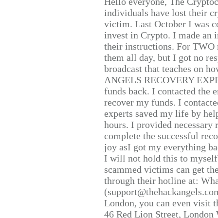
Hello everyone, The Cryptocu
individuals have lost their c
victim. Last October I was 
invest in Crypto. I made an i
their instructions. For TWO 
them all day, but I got no re
broadcast that teaches on h
ANGELS RECOVERY EXPERT. H
funds back. I contacted the 
recover my funds. I contact
experts saved my life by hel
hours. I provided necessary 
complete the successful reco
joy asI got my everything bac
I will not hold this to myself
scammed victims can get the
through their hotline at: W
(support@thehackangels.com
London, you can even visit th
46 Red Lion Street, London