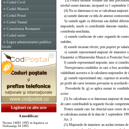
(3) Pentru debitele restante din anii precedenti,
Codul Civil
nivelul sumei datorate, incepand cu 1 septembrie 19
Codul Muncii
(4) Nu se datoreaza si nu se calculeaza majorari d
Codul Penal
a) sumele datorate cu titlu de amenzi contravention
b) sumele egale cu diferenta sau dublul diferentei, 
Codul Vamal
impozitele, taxele si contributiile datorate statul
Constitutia Romaniei
contributia neachitata;
Codul rutier
c) sumele confiscate de catre organele de control d
stabilite;
Legea administratiei publice
locale
d) sumele incasate efectiv, prin poprire pe salariu 
e) sumele reprezentand majorari de intarziere calc
Finantelor si Ministerului Muncii si Protectiei Soci
f) sumele reprezentand impozite, taxe si contributii
Nerespectarea conditiilor in care a fost acordata
valabilitatii acestora si la calcularea majorarilor de
g) sumele reprezentand rate, cuprinse in acordurile
pe profit ale caror termene prevazute in acordurile 
Prevederile lit. g) se aplica numai in conditiile 
scrise.
(5) Se calculeaza si se datoreaza majorari de intar
de catre contribuabili la organele fiscale competente
Legături cu alte acte
Pentru sumele care fac obiectul unor cereri de revi
se calculeaza numai de la data de 1 septembrie 199
A modificat:
Art. 3
Norma 14681 1995 in legatura cu
(1) Majorarile de intarziere au acelasi termen de pre
Ordonanţa 34 1995