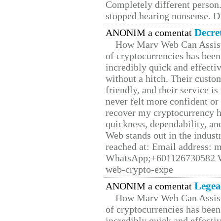
Completely different person
stopped hearing nonsense. Di
Decre
ANONIM a comentat
How Marv Web Can Assist
of cryptocurrencies has be
incredibly quick and effecti
without a hitch. Their custo
friendly, and their service i
never felt more confident or
recover my cryptocurrency h
quickness, dependability, an
Web stands out in the indus
reached at: Email address:
WhatsApp;+601126730582 W
web-crypto-expe
Legea
ANONIM a comentat
How Marv Web Can Assist
of cryptocurrencies has be
incredibly quick and effecti