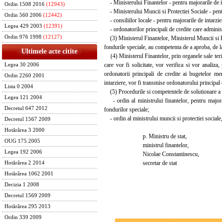
- Ministerului Finantelor - pentru majorarile de int
Ordin 1508 2016
(12943)
- Ministerului Muncii si Protectiei Sociale - pentru
Ordin 560 2006
(12442)
- consiliilor locale - pentru majorarile de intarzier
Legea 429 2003
(12391)
- ordonatorilor principali de credite care administr
Ordin 976 1998
(12127)
(3) Ministerul Finantelor, Ministerul Muncii si Prot
fondurile speciale, au competenta de a aproba, de la 
Ultimele acte citite
(4) Ministerul Finantelor, prin organele sale terit
care vor fi solicitate, vor verifica si vor analiza,
Legea 30 2006
ordonatorii principali de credite ai bugetelor me
Ordin 2260 2001
intarziere, vor fi transmise ordonatorului principal
Lista 0 2004
(5) Procedurile si competentele de solutionare a cer
Legea 121 2004
- ordin al ministrului finantelor, pentru majorari
Decretul 647 2012
fondurilor speciale;
- ordin al ministrului muncii si protectiei sociale,
Decretul 1567 2009
Hotărârea 3 2000
p. Ministru de stat,
OUG 175 2005
ministrul finantelor,
Legea 192 2006
Nicolae Constantinescu,
secretar de stat
Hotărârea 2 2014
Hotărârea 1062 2001
Decizia 1 2008
Decretul 1569 2009
Hotărârea 295 2013
Ordin 339 2009