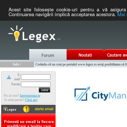
Acest site foloseşte cookie-uri pentru a vă asigura 
Continuarea navigării implică acceptarea acestora.
Mai 
Nou :
Legex.ro - portal de legislatie romaneasca. Un serviciu oferit g
Info :
Creându-vă un cont pe portalul www.legex.ro aveţi posibilitatea să fiţi
Info :
www.tntauto.ro - Managementul Integrat al Parcului Auto
E-
mail:
Parola:
Nu ai cont?
Inregistreaza-te
Ai uitat parola?
Click aici