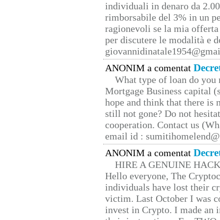
individuali in denaro da 2.00
rimborsabile del 3% in un pe
ragionevoli se la mia offerta
per discutere le modalità e 
giovannidinatale1954@­gmai
Decre
ANONIM a comentat
What type of loan do you 
Mortgage Business capital (s
hope and think that there is
still not gone? Do not hesita
cooperation. Contact us (W
email id : sumitihomelend
Decre
ANONIM a comentat
HIRE A GENUINE HAC
Hello everyone, The Cryptocu
individuals have lost their c
victim. Last October I was 
invest in Crypto. I made an i