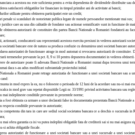
nciara a acestora nu este suficienta pentru a evita dependenta de dividendele distribuite sau de 
erea satisfacerii obligatiilor lor financiare in timpul primilor ani de activitate ai bancii;
ilor utilizate pentru obtinerea participatiei este un credit;
penale si scandaluri de notorietate publica legate de numele persoanelor mentionate mai sus;
uridice care au una din calitatile de fondator sau actionar semnificativ sunt in functiune de mai
obtinerea autorizarii de constituire din partea Bancii Nationale a Romaniei fondatorii au facut
are;
 actionarii, conducatorii sau reprezentatii acestora exercita presiuni in vederea autorizarii societ
societatii bancare este de natura sa produca confuzie cu denumirea unei societati bancare autor
a autorizatiei de functionare atrage in mod automat si revocarea autorizarii de constituire. De
tarii termenelor prevazute la pct. 8, 9 si 10 pentru depunerea documentatiei in vederea obtinerii 
 de autorizare poate fi adresata Bancii Nationale a Romaniei numai dupa trecerea unui terme
numai daca s-au adus modificari substantiale proiectului initial.
ionala a Romaniei poate retrage autorizatia de functionare a unei societati bancare sau a unei
i cand:
unta in mod expres la ea, nu o foloseste o perioada de 12 luni de la acordare sau nu-si mai exerc
alca in mod grav sau repetat dispozitiile Legii nr. 33/1991 privind activitatea bancara sau regle
 mai indeplineste conditiile prevazute in prezentele norme;
 a fost obtinuta ca urmare a unor declaratii false in documentatia prezentata Bancii Nationale a 
respecta conditiile prevazute in autorizatie;
 competenta din tara in care are sediul social societatea bancara ce a deschis o sucursala in R
ara;
mai ofera garantia ca isi va putea indeplini obligatiile fata de creditorii sai si nu mai asigura si
si achita obligatiile fiscale.
a autorizatiei de functionare a unei societati bancare sau a unei sucursale a unei societati 