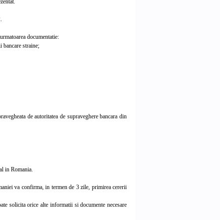
zentat.
.
de urmatoarea documentatie:
i bancare straine;
pravegheata de autoritatea de supraveghere bancara din
gal in Romania.
niei va confirma, in termen de 3 zile, primirea cererii
e solicita orice alte informatii si documente necesare