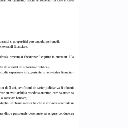
rarilor capitalului social al societatii bancare ai carei
rului si a repartitiei personalului pe functii;
i exercitii financiare;
oua), precum si chestionarul cuprins in anexa nr. 1 la
el de scandal de notorietate publica);
udii superioare si experienta in activitatea financiar-
n de 5 ani, certificatul de cazier judiciar va fi inlocuit
re au avut stabilita resedinta anterior, care sa ateste ca
e o societate bancara;
ndeplini exclusiv aceasta functie si vor avea resedinta in
n una dintre persoanele desemnate sa asigure conducerea