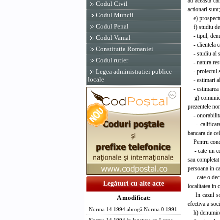
au aceasta cal
Codul Civil
actionari sunt;
Codul Muncii
e) prospectul 
Codul Penal
f) studiu de f
- tipul, denum
Codul Vamal
- clientela ca
Constitutia Romaniei
- studiu al se
Codul rutier
- natura resur
- proiectul st
Legea administratiei publice
locale
- estimari ale 
- estimarea c
g) comunicare
prezentele nor
- onorabilitat
- calificarea
bancara de cel
Pentru condu
- cate un cert
sau completat 
persoana in ca
- cate o decla
Legături cu alte acte
localitatea in 
In cazul soci
A modificat:
efectiva a soc
Norma 14 1994 abrogă Norma 0 1991
h) denumirea s