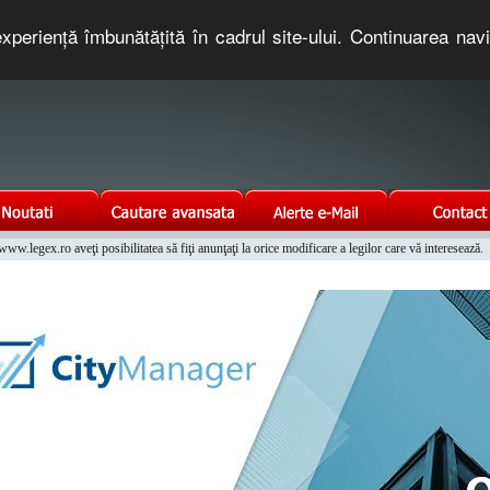
xperienţă îmbunătăţită în cadrul site-ului. Continuarea nav
e romaneasca. Un serviciu oferit gratuit de TNT COMPUTERS
w.legex.ro aveţi posibilitatea să fiţi anunţaţi la orice modificare a legilor care vă interesează.
Integrat al Parcului Auto