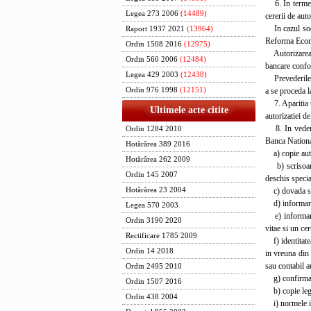
6. In termen d
Legea 273 2006
(14489)
cererii de auto
In cazul socie
Raport 1937 2021
(13964)
Reforma Econ
Ordin 1508 2016
(12975)
Autorizarea de
Ordin 560 2006
(12484)
bancare confor
Legea 429 2003
(12438)
Prevederile al
a se proceda l
Ordin 976 1998
(12151)
7. Aparitia u
Ultimele acte citite
autorizatiei d
8. In vederea 
Ordin 1284 2010
Banca Nationa
Hotărârea 389 2016
a) copie auten
Hotărârea 262 2009
b) scrisoare 
Ordin 145 2007
deschis specia
c) dovada sed
Hotărârea 23 2004
d) informare c
Legea 570 2003
e) informare c
Ordin 3190 2020
vitae si un cer
Rectificare 1785 2009
f) identitatea
Ordin 14 2018
in vreuna din 
sau contabil au
Ordin 2495 2010
g) confirmarea
Ordin 1507 2016
b) copie legal
Ordin 438 2004
i) normele in