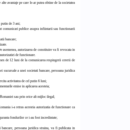
alte avantaje pe care le-ar putea obtine de la societatea
 putin de 3 ani;
 comunicari publice asupra infiintarii sau functionarii
atii bancare;
izate.
 asemenea, autorizarea de constituire va fi revocata in
autorizatiei de functionare.
n de 12 luni de la comunicarea respingerii cererii de
 sucursale a unei societati bancare, persoana juridica
ita activitatea de cel putin 6 luni;
mentarile emise in aplicarea acesteia;
Romaniei sau prin orice alt mijloc ilegal;
omania i-a retras acesteia autorizatia de functionare ca
guranta fondurilor ce i-au fost incredintate;
bancare, persoana juridica straina, va fi publicata in