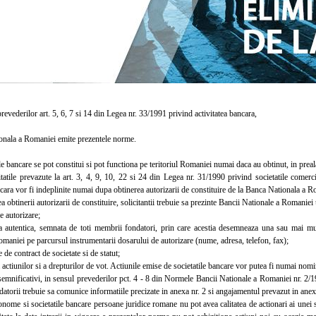
vederilor art. 5, 6, 7 si 14 din Legea nr. 33/1991 privind activitatea bancara,
ala a Romaniei emite prezentele norme.
 bancare se pot constitui si pot functiona pe teritoriul Romaniei numai daca au obtinut, in preal
ile prevazute la art. 3, 4, 9, 10, 22 si 24 din Legea nr. 31/1990 privind societatile comercia
ncara vor fi indeplinite numai dupa obtinerea autorizarii de constituire de la Banca Nationala a R
obtinerii autorizarii de constituire, solicitantii trebuie sa prezinte Bancii Nationale a Romanie
 autorizare;
tentica, semnata de toti membrii fondatori, prin care acestia desemneaza una sau mai mult
maniei pe parcursul instrumentarii dosarului de autorizare (nume, adresa, telefon, fax);
de contract de societate si de statut;
actiunilor si a drepturilor de vot. Actiunile emise de societatile bancare vor putea fi numai nomi
nificativi, in sensul prevederilor pct. 4 - 8 din Normele Bancii Nationale a Romaniei nr. 2/199
atorii trebuie sa comunice informatiile precizate in anexa nr. 2 si angajamentul prevazut in anex
me si societatile bancare persoane juridice romane nu pot avea calitatea de actionari ai unei s