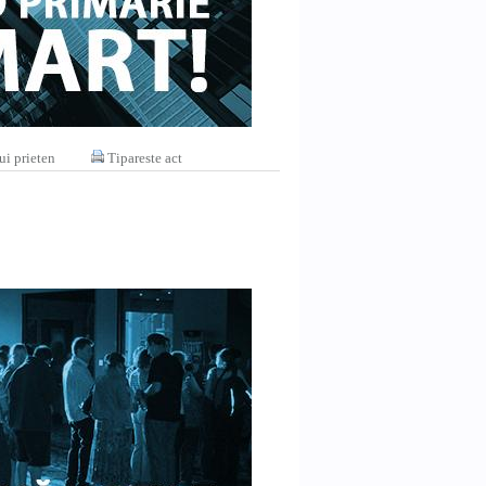
ui prieten
Tipareste act