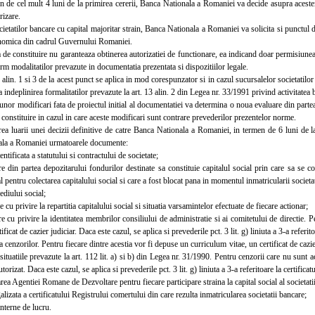
e cel mult 4 luni de la primirea cererii, Banca Nationala a Romaniei va decide asupra acesteia,
rizare.
tatilor bancare cu capital majoritar strain, Banca Nationala a Romaniei va solicita si punctul 
omica din cadrul Guvernului Romaniei.
 constituire nu garanteaza obtinerea autorizatiei de functionare, ea indicand doar permisiunea d
m modalitatilor prevazute in documentatia prezentata si dispozitiilor legale.
in. 1 si 3 de la acest punct se aplica in mod corespunzator si in cazul sucursalelor societatilor
a indeplinirea formalitatilor prevazute la art. 13 alin. 2 din Legea nr. 33/1991 privind activitatea 
nor modificari fata de proiectul initial al documentatiei va determina o noua evaluare din part
e constituire in cazul in care aceste modificari sunt contrare prevederilor prezentelor norme.
luarii unei decizii definitive de catre Banca Nationala a Romaniei, in termen de 6 luni de la d
la a Romaniei urmatoarele documente:
tificata a statutului si contractului de societate;
din partea depozitarului fondurilor destinate sa constituie capitalul social prin care sa se co
l pentru colectarea capitalului social si care a fost blocat pana in momentul inmatricularii societa
iului social;
u privire la repartitia capitalului social si situatia varsamintelor efectuate de fiecare actionar;
u privire la identitatea membrilor consiliului de administratie si ai comitetului de directie. P
tificat de cazier judiciar. Daca este cazul, se aplica si prevederile pct. 3 lit. g) liniuta a 3-a referito
 cenzorilor. Pentru fiecare dintre acestia vor fi depuse un curriculum vitae, un certificat de cazier
situatiile prevazute la art. 112 lit. a) si b) din Legea nr. 31/1990. Pentru cenzorii care nu sunt a
torizat. Daca este cazul, se aplica si prevederile pct. 3 lit. g) liniuta a 3-a referitoare la certificatu
 Agentiei Romane de Dezvoltare pentru fiecare participare straina la capital social al societati
izata a certificatului Registrului comertului din care rezulta inmatricularea societatii bancare;
terne de lucru.