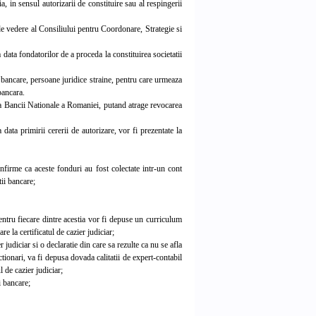
 in sensul autorizarii de constituire sau al respingerii
de vedere al Consiliului pentru Coordonare, Strategie si
ata fondatorilor de a proceda la constituirea societatii
 bancare, persoane juridice straine, pentru care urmeaza
bancara.
ea Bancii Nationale a Romaniei, putand atrage revocarea
ata primirii cererii de autorizare, vor fi prezentate la
nfirme ca aceste fonduri au fost colectate intr-un cont
tii bancare;
entru fiecare dintre acestia vor fi depuse un curriculum
are la certificatul de cazier judiciar;
 judiciar si o declaratie din care sa rezulte ca nu se afla
ctionari, va fi depusa dovada calitatii de expert-contabil
l de cazier judiciar;
i bancare;