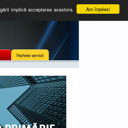
Am înţeles!
igării implică acceptarea acestora.