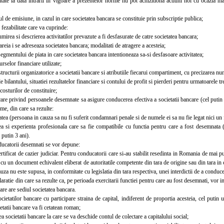
itate la data intrarii in vigoare a prezentelor norme nu pot achizitiona actiuni noi cu ocazia majo
de emisiune, in cazul in care societatea bancara se constituie prin subscriptie publica;
ezabilitate care va cuprinde:
irea si descrierea activitatilor prevazute a fi desfasurate de catre societatea bancara;
reia i se adreseaza societatea bancara; modalitati de atragere a acesteia;
gmentului de piata in care societatea bancara intentioneaza sa-si desfasoare activitatea;
selor financiare utilizate;
ructurii organizatorice a societatii bancare si atributiile fiecarui compartiment, cu precizarea numa
bilantului, situatiei rezultatelor financiare si contului de profit si pierderi pentru urmatoarele tre
osturilor de constituire;
 privind persoanele desemnate sa asigure conducerea efectiva a societatii bancare (cel putin d
me, din care sa rezulte:
ea (persoana in cauza sa nu fi suferit condamnari penale si de numele ei sa nu fie legat nici un f
 si experienta profesionala care sa fie compatibile cu functia pentru care a fost desemnata (st
 putin 3 ani).
catorii desemnati se vor depune:
ificat de cazier judiciar. Pentru conducatorii care si-au stabilit resedinta in Romania de mai puti
cu un document echivalent eliberat de autoritatile competente din tara de origine sau din tara in ca
uza nu este supusa, in conformitate cu legislatia din tara respectiva, unei interdictii de a conduc
ratie din care sa rezulte ca, pe perioada exercitarii functiei pentru care au fost desemnati, vor i
care are sediul societatea bancara.
etatilor bancare cu participare straina de capital, indiferent de proportia acesteia, cel puti
ietatii bancare va fi cetatean roman;
ocietatii bancare la care se va deschide contul de colectare a capitalului social;