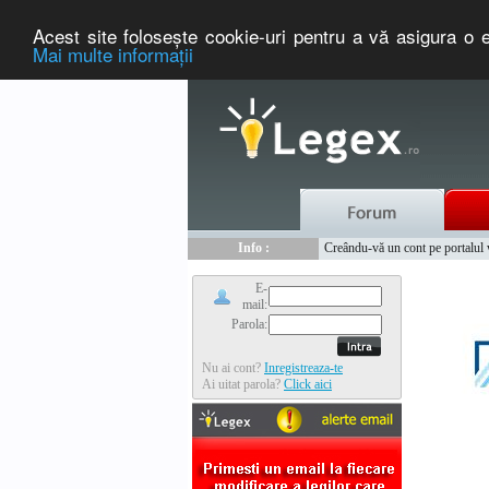
Acest site foloseşte cookie-uri pentru a vă asigura o e
Mai multe informaţii
Nou :
Legex.ro - portal de legislati
Info :
Creându-vă un cont pe portalul ww
Info :
www.tntauto.ro - Managementul 
E-
mail:
Parola:
Nu ai cont?
Inregistreaza-te
Ai uitat parola?
Click aici