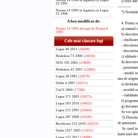
Norma 14 1994 in legatura cu Legea
i) orice alte 
33 1991
-----------
Norma 14 1994 in legatura cu Legea
*) Normele nr.
31 1990
A fost modificat de:
4. Pentru sucu
a) statutul sa
Norma 14 1994 abrogat de Norma 6
1995
b) descrierea 
- clasificarea
Cele mai căutate legi
- descrierea s
Legea 40 2011
(24608)
- descrierea a
c) ultimele tr
Hotărârea 73 2006
(24036)
d) descrierea
OUG 195 2002
(23808)
- prezentarea 
Hotărârea 41 2001
(22886)
- modul in ca
Legea 28 1991
(20970)
tara de origine
Ordin 4 2007
(18315)
e) declaratia 
- acordul sau 
Cod 0 1864
(17586)
- viabilitatea
Legea 571 2003
(16975)
f) programul d
Legea 263 2010
(16602)
g) documentul
Legea 215 2001
(16444)
Se vor aplica 
5) Directia a
Legea 287 2009
(16439)
de autorizare.
Rectificare 155 2016
(16323)
In cazul in c
Ordin 1917 2005
(15031)
luarii unei dec
Legea 153 2017
(14998)