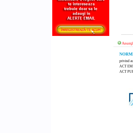
Anunţă
NORME 
privind au
ACT EM
ACT PUB