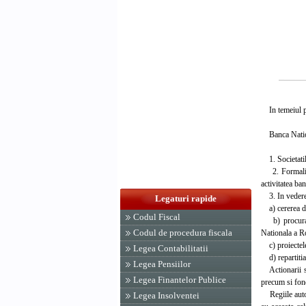
In temeiul pre
Banca Nation
1. Societatile
2. Formalitat
activitatea ba
3. In vederea 
Legaturi rapide
a) cererea de
Codul Fiscal
b) procura au
Codul de procedura fiscala
Nationala a Ro
c) proiectele 
Legea Contabilitatii
d) repartitia 
Legea Pensiilor
Actionarii sem
Legea Finantelor Publice
precum si fond
Regiile autono
Legea Insolventei