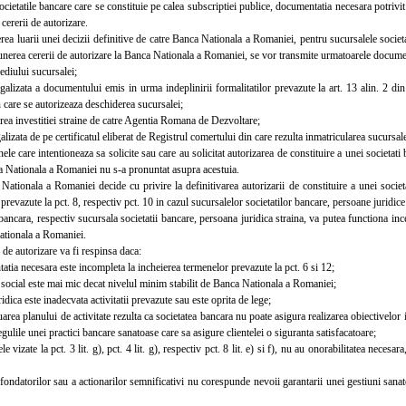
etatile bancare care se constituie pe calea subscriptiei publice, documentatia necesara potrivit
 cererii de autorizare.
a luarii unei decizii definitive de catre Banca Nationala a Romaniei, pentru sucursalele societ
unerea cererii de autorizare la Banca Nationala a Romaniei, se vor transmite urmatoarele docume
iului sucursalei;
lizata a documentului emis in urma indeplinirii formalitatilor prevazute la art. 13 alin. 2 di
care se autorizeaza deschiderea sucursalei;
a investitiei straine de catre Agentia Romana de Dezvoltare;
izata de pe certificatul eliberat de Registrul comertului din care rezulta inmatricularea sucursale
 care intentioneaza sa solicite sau care au solicitat autorizarea de constituire a unei societati b
a Nationala a Romaniei nu s-a pronuntat asupra acestuia.
ionala a Romaniei decide cu privire la definitivarea autorizarii de constituire a unei societa
revazute la pct. 8, respectiv pct. 10 in cazul sucursalelor societatilor bancare, persoane juridice 
cara, respectiv sucursala societatii bancare, persoana juridica straina, va putea functiona incep
ationala a Romaniei.
e autorizare va fi respinsa daca:
ia necesara este incompleta la incheierea termenelor prevazute la pct. 6 si 12;
social este mai mic decat nivelul minim stabilit de Banca Nationala a Romaniei;
ica este inadecvata activitatii prevazute sau este oprita de lege;
ea planului de activitate rezulta ca societatea bancara nu poate asigura realizarea obiectivelor 
egulile unei practici bancare sanatoase care sa asigure clientelei o siguranta satisfacatoare;
vizate la pct. 3 lit. g), pct. 4 lit. g), respectiv pct. 8 lit. e) si f), nu au onorabilitatea necesar
ondatorilor sau a actionarilor semnificativi nu corespunde nevoii garantarii unei gestiuni sana