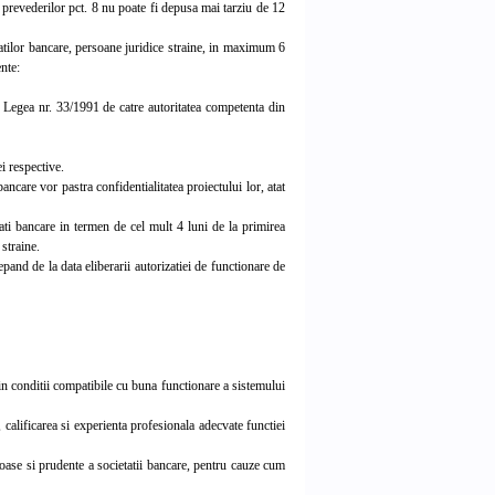
 prevederilor pct. 8 nu poate fi depusa mai tarziu de 12
atilor bancare, persoane juridice straine, in maximum 6
nte:
n Legea nr. 33/1991 de catre autoritatea competenta din
i respective.
ancare vor pastra confidentialitatea proiectului lor, atat
ti bancare in termen de cel mult 4 luni de la primirea
straine.
and de la data eliberarii autorizatiei de functionare de
in conditii compatibile cu buna functionare a sistemului
a, calificarea si experienta profesionala adecvate functiei
toase si prudente a societatii bancare, pentru cauze cum