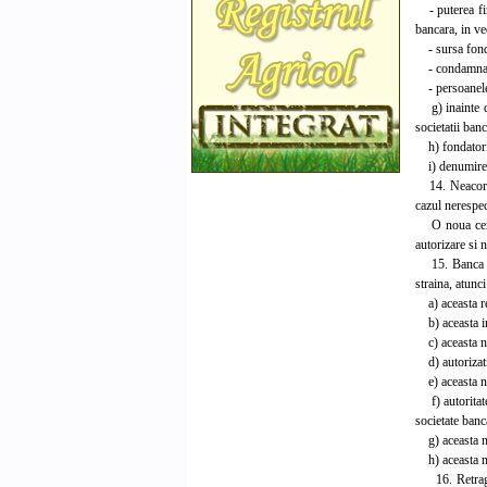
- puterea fina
bancara, in ved
- sursa fondur
- condamnari 
- persoanele j
g) inainte de 
societatii banc
h) fondatorii,
i) denumirea 
14. Neacordare
cazul nerespec
O noua cerere
autorizare si 
15. Banca Nat
straina, atunc
a) aceasta ren
b) aceasta inc
c) aceasta nu
d) autorizatia
e) aceasta nu 
f) autoritatea
societate banc
g) aceasta nu 
h) aceasta nu-
16. Retragere