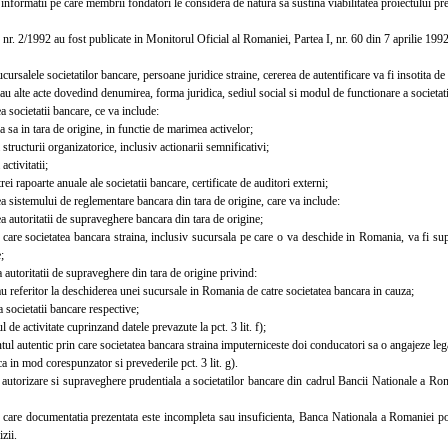
informatii pe care membrii fondatori le considera de natura sa sustina viabilitatea proiectului pre
 2/1992 au fost publicate in Monitorul Oficial al Romaniei, Partea I, nr. 60 din 7 aprilie 1992
rsalele societatilor bancare, persoane juridice straine, cererea de autentificare va fi insotita 
u alte acte dovedind denumirea, forma juridica, sediul social si modul de functionare a societati
societatii bancare, ce va include:
 sa in tara de origine, in functie de marimea activelor;
tructurii organizatorice, inclusiv actionarii semnificativi;
ctivitatii;
ei rapoarte anuale ale societatii bancare, certificate de auditori externi;
 sistemului de reglementare bancara din tara de origine, care va include:
autoritatii de supraveghere bancara din tara de origine;
re societatea bancara straina, inclusiv sucursala pe care o va deschide in Romania, va fi su
;
autoritatii de supraveghere din tara de origine privind:
referitor la deschiderea unei sucursale in Romania de catre societatea bancara in cauza;
 societatii bancare respective;
e activitate cuprinzand datele prevazute la pct. 3 lit. f);
 autentic prin care societatea bancara straina imputerniceste doi conducatori sa o angajeze le
in mod corespunzator si prevederile pct. 3 lit. g).
utorizare si supraveghere prudentiala a societatilor bancare din cadrul Bancii Nationale a Roma
are documentatia prezentata este incompleta sau insuficienta, Banca Nationala a Romaniei poat
izii.