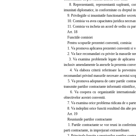
8. Reprezentantii, reprezentantii supleanti, consil
imunitati diplomatice, in conformitate cu dreptul in
9. Privilegiile si imunitatile functionarilor secretar
10. Comisia va avea capacitatea juridica necesara 
11. Comisia va incheia un acord de sediu cu part
Art. 18
Functiile comisiei
Pentru scopurile prezentei conventii, comisia:
1. Va promova aplicarea prezentei conventii si va i
2. Va face recomandari cu privire la masurile nece
3. Va examina problemele legate de aplicarea pre
inclusiv amendamente la anexele la prezenta convent
4. Va elabora criterii referitoare la prevenirea
recomandari privind masurile necesare acestui sco
5. Va promova adoptarea de catre partile contracta
transmite partilor contractante informatii stiintifice
6. Va coopera cu organizatiile internationale c
obiectivelor acestei conventii.
7. Va examina orice problema ridicata de o parte 
8. Va indeplini orice functii rezultind din alte pre
Art. 19
Reuniunile partilor contractante
1. Partile contractante se vor reuni in conferinta
parti contractante, in imprejurari extraordinare.
2. Principala functie a reuniunilor partilor contrac