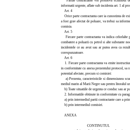
Partile contractante vor promova schimbul de in
informatii urgente, aflate sub incidenta art. 1 al pro
Art. 4
Orice parte contractanta care ia cunostinta de exis
a fost grav afectat de poluare, va trebui sa informe
comisia.
Art. 5
Fiecare parte contractanta va indica celorlalte par
combatere a poluarii cu petrol si alte substante n
incidentele ce au avut sau ar putea avea ca rezul
corespunzatoare.
Art. 6
1. Fiecare parte contractanta va emite instructiuni 
in conformitate cu anexa prezentului protocol, sa ra
potential afectate, precum si comisiei:
a) Prezenta, caracteristicile si dimensiunea scur
mediul marin al Marii Negre sau pentru litoralul un
b) Toate situatiile de urgenta ce conduc sau ar pu
2. Informatiile obtinute in conformitate cu paragraf
a) prin intermediul partii contractante care a primi
b) prin intermediul comisiei.
ANEXA
CONTINUTUL