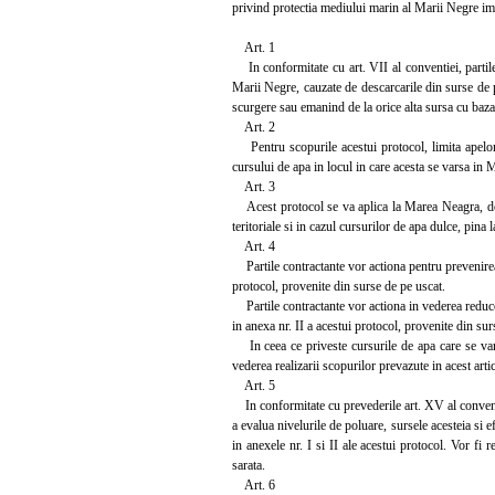
privind protectia mediului marin al Marii Negre im
Art. 1
In conformitate cu art. VII al conventiei, partile
Marii Negre, cauzate de descarcarile din surse de pe 
scurgere sau emanind de la orice alta sursa cu baza
Art. 2
Pentru scopurile acestui protocol, limita apelor du
cursului de apa in locul in care acesta se varsa in
Art. 3
Acest protocol se va aplica la Marea Neagra, defini
teritoriale si in cazul cursurilor de apa dulce, pina l
Art. 4
Partile contractante vor actiona pentru prevenirea
protocol, provenite din surse de pe uscat.
Partile contractante vor actiona in vederea reducer
in anexa nr. II a acestui protocol, provenite din sur
In ceea ce priveste cursurile de apa care se vars
vederea realizarii scopurilor prevazute in acest artic
Art. 5
In conformitate cu prevederile art. XV al conventiei
a evalua nivelurile de poluare, sursele acesteia si 
in anexele nr. I si II ale acestui protocol. Vor fi r
sarata.
Art. 6