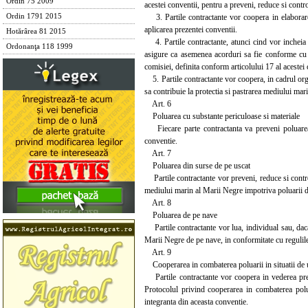
Ordin 75 2009
acestei conventii, pentru a preveni, reduce si cont
3. Partile contractante vor coopera in elaborarea
Ordin 1791 2015
aplicarea prezentei conventii.
Hotărârea 81 2015
4. Partile contractante, atunci cind vor incheia a
Ordonanţa 118 1999
asigure ca asemenea acorduri sa fie conforme cu a
comisiei, definita conform articolului 17 al acestei 
5. Partile contractante vor coopera, in cadrul orga
sa contribuie la protectia si pastrarea mediului mar
Art. 6
Poluarea cu substante periculoase si materiale
Fiecare parte contractanta va preveni poluarea 
conventie.
Art. 7
Poluarea din surse de pe uscat
Partile contractante vor preveni, reduce si contr
mediului marin al Marii Negre impotriva poluarii di
Art. 8
Poluarea de pe nave
Partile contractante vor lua, individual sau, dac
Marii Negre de pe nave, in conformitate cu regulile
Art. 9
Cooperarea in combaterea poluarii in situatii de 
Partile contractante vor coopera in vederea preve
Protocolul privind cooperarea in combaterea polua
integranta din aceasta conventie.