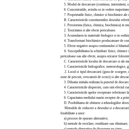
5. Modul de descarcare (continuu, intermitent, se
6. Concentratiile, avindu-se in vedere majoritatea c
7. Proprietatile fizice, chimice si biochimice ale 
B. Caracteristicile constituentilor deseului referit
1. Persistenta (fizica, chimica, biochimica) in me
2. Toxicitatea si alte efecte periculoase.
3. Acumularea in materiale biologice si in sedim
4. Transformari biochimice producatoare de comp
5. Efecte negative asupra continutului si bilantul
6. Susceptibilitatea la schimbari fizice, chimice s
periculoase sau alte efecte, asupra oricaror folosin
C. Caracteristicile locului de descarcare si ale m
1. Caracteristicile hidrografice, meteorologice, ge
2. Locul si tipul descarcarii (gura de scurgere, ca
zone de pescuit, crescatorii de scoici) si alte descar
3. Diluatia initiala realizata la punctul de descar
4. Caracteristicile dispersiei, cum sint efectul cure
5. Caracteristicile apelor receptoare referitoare la
6. Capacitatea mediului marin receptor de a primi 
D. Posibilitatea de obtinere a tehnologiilor deseu
Metodele de reducere a deseului si a descarcarii ati
fezabilitate a unor:
a) procese de epurare alternative;
b) metode de reciclare, reutilizare sau eliminare;
c) metode alternative de dispunere pe cimp;