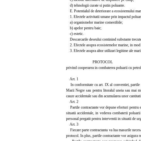
d) tehnologii curate si putin poluante.
E. Potentialul de deteriorare a ecosistemului marin
1. Efectele activitatii umane prin impactul poluar
a) organismelor marine comestibile;
b) apelor pentru baie;
c) estetic.
Descarcarile deseului continind substante trecute in
2. Efectele asupra ecosistemelor marine, in mod deo
3. Efectele asupra altor utilizari legitime ale mari
PROTOCOL
privind cooperarea in combaterea poluarii cu petrol
Art. 1
In conformitate cu art. IX al conventiei, partile 
Marii Negre sau pentru litoralul uneia sau mai mul
cauze accidentale sau din acumularea unor cantitati 
Art. 2
Partile contractante vor depune eforturi pentru ela
situatii accidentale, in vederea combaterii poluar
personal pregatit pentru interventii in situatii de ur
Art. 3
Fiecare parte contractanta va lua masurile necesare
protocol. In plus, partile contractante vor asigura 