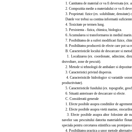
1. Cantitatea de material ce va fi deversata (ex. a
2. Compozitia medie a materialului ce va fi dever
3. Proprietati: fizice (ex. solubilitate, densitate) 
Datele vor trebui sa contina informatii suficiente p
4. Toxicitate pe termen lung.
5. Persistenta - fizica, chimica, biologica.
6. Acumularea si transformarea in mediul marin
7. Posibilitatea de a suferi modificari fizice, chim
8. Posibilitatea producerii de efecte care pot sa r
B. Caracteristicile locului de descarcare si metode
1. Localizarea (ex. coordonate, adincime, distant
dezvoltare, zone de pescuit).
2. Metode si tehnologii de ambalare si depozitare 
3. Caracteristici privind dispersia.
4. Caracteristicile hidrologice si variatiile sezon
productivitate).
5. Caracteristicile fundului (ex. topografie, geochi
6. Situatii anterioare de descarcare si efecte.
C. Consideratii generale
1. Efecte posibile asupra conditiilor de agrement (
2. Efecte posibile asupra vietii marine, stocurilor d
3. Efecte posibile asupra altor folosinte ale mari
navelor sau pescuitului datorita materialelor flot
speciala pentru cercetarea stiintifica sau protejarea 
4. Posibilitatea practica a unor metode alternativ