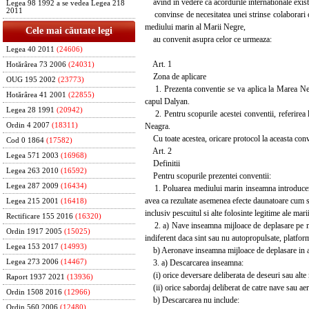
avind in vedere ca acordurile internationale existe
Legea 98 1992 a se vedea Legea 218
2011
convinse de necesitatea unei strinse colaborari cu
mediului marin al Marii Negre,
Cele mai căutate legi
au convenit asupra celor ce urmeaza:
Legea 40 2011
(24606)
Art. 1
Hotărârea 73 2006
(24031)
Zona de aplicare
OUG 195 2002
(23773)
1. Prezenta conventie se va aplica la Marea Neagr
Hotărârea 41 2001
(22855)
capul Dalyan.
Legea 28 1991
(20942)
2. Pentru scopurile acestei conventii, referirea 
Neagra.
Ordin 4 2007
(18311)
Cu toate acestea, oricare protocol la aceasta conven
Cod 0 1864
(17582)
Art. 2
Legea 571 2003
(16968)
Definitii
Legea 263 2010
(16592)
Pentru scopurile prezentei conventii:
Legea 287 2009
(16434)
1. Poluarea mediului marin inseamna introducerea 
avea ca rezultate asemenea efecte daunatoare cum sin
Legea 215 2001
(16418)
inclusiv pescuitul si alte folosinte legitime ale mari
Rectificare 155 2016
(16320)
2. a) Nave inseamna mijloace de deplasare pe mare
Ordin 1917 2005
(15025)
indiferent daca sint sau nu autopropulsate, platform
Legea 153 2017
(14993)
b) Aeronave inseamna mijloace de deplasare in ae
3. a) Descarcarea inseamna:
Legea 273 2006
(14467)
(i) orice deversare deliberata de deseuri sau alte
Raport 1937 2021
(13936)
(ii) orice sabordaj deliberat de catre nave sau ae
Ordin 1508 2016
(12966)
b) Descarcarea nu include:
Ordin 560 2006
(12480)