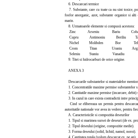
6. Descarcari termice
7. Substante, care cu toate ca nu sint toxice, po
fosfor anorganic, azot, substante organice si alt
marin.
8. Urmatoarele elemente si compusii acestora:
Zinc Arseniu Bariu Cobal
Cupru Antimoniu Beriliu Tal
Nichel Molibden Bor Tel
Crom Titan Uraniu Argi
Seleniu Staniu Vanadiu
9. Titei si hidrocarburi de orice origine.
ANEXA 3
Descarcarile substantelor si materialelor mentionate
1. Concentratiile maxime permise substantelor si m
2. Cantitatile maxime permise (incarcare, debit) su
3. In cazul in care exista contradictii intre princip
Cind se elibereaza un permis pentru descarcarea d
autoritatile nationale vor avea in vedere, pentru fiec
A. Caracteristicile si compozitia deseurilor
1. Tipul si marimea sursei de deseuri (de ex. proc
2. Tipul deseului (origine, compozitie medie).
3. Forma deseului (solid, lichid, namol, noroi).
4. Cantitatea totala (volum descarcat ex. pe an).