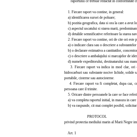
raportului ce trebuie redactat in conformitate cu
1. Fiecare raport va contine, in general:
a) identificarea sursei de poluare;
b) pozitia geografica, data si ora la care a avut l
c) aspectul uscatului si starea marii, predominant
d) detaliile semnificative referitoare la starea na
2. Fiecare raport va contine, ori de cite ori este po
a) o indicare clara sau o descriere a substantelor 
b) o declarare estimativa a cantitatilor, concentrat
c) o descriere a ambalajului si marcajelor de ident
d) numele expeditorului, destinatarului sau manuf
3. Fiecare raport va indica in mod clar, ori de 
hidrocarburi sau substante nocive lichide, solide s
portabile, cisterne sau autocisterne.
4. Fiecare raport va fi completat, dupa caz, cu o
persoana care il trimite.
5. Oricare dintre persoanele la care se face referir
a) va completa raportul initial, in masura in care ac
b) va raspunde, cit mai complet posibil, solicitaril
PROTOCOL
privind protectia mediului marin al Marii Negre im
Art. 1