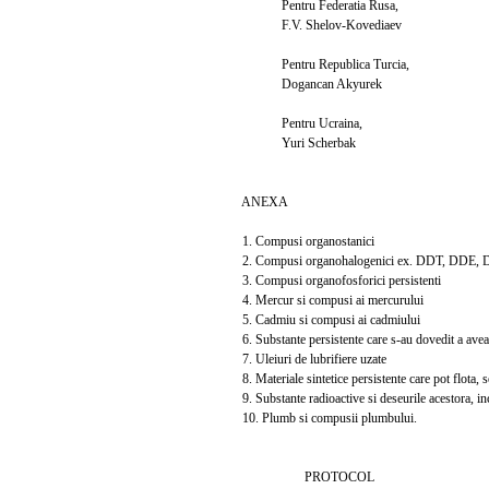
Pentru Federatia Rusa,
F.V. Shelov-Kovediaev
Pentru Republica Turcia,
Dogancan Akyurek
Pentru Ucraina,
Yuri Scherbak
ANEXA
1. Compusi organostanici
2. Compusi organohalogenici ex. DDT, DDE,
3. Compusi organofosforici persistenti
4. Mercur si compusi ai mercurului
5. Cadmiu si compusi ai cadmiului
6. Substante persistente care s-au dovedit a avea 
7. Uleiuri de lubrifiere uzate
8. Materiale sintetice persistente care pot flota,
9. Substante radioactive si deseurile acestora, in
10. Plumb si compusii plumbului.
PROTOCOL