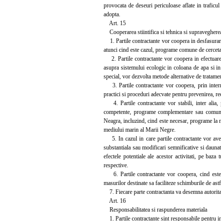
provocata de deseuri periculoase aflate in traficul
adopta.
Art. 15
Cooperarea stiintifica si tehnica si supraveghere
1. Partile contractante vor coopera in desfasurarea 
atunci cind este cazul, programe comune de cercetari
2. Partile contractante vor coopera in efectuarea d
asupra sistemului ecologic in coloana de apa si in s
special, vor dezvolta metode alternative de tratamen
3. Partile contractante vor coopera, prin intermed
practici si proceduri adecvate pentru prevenirea, r
4. Partile contractante vor stabili, inter alia, 
competente, programe complementare sau comune 
Neagra, incluzind, cind este necesar, programe la ni
mediului marin al Marii Negre.
5. In cazul in care partile contractante vor avea 
substantiala sau modificari semnificative si dauna
efectele potentiale ale acestor activitati, pe baza
respective.
6. Partile contractante vor coopera, cind este ne
masurilor destinate sa faciliteze schimburile de astf
7. Fiecare parte contractanta va desemna autoritate
Art. 16
Responsabilitatea si raspunderea materiala
1. Partile contractante sint responsabile pentru ind