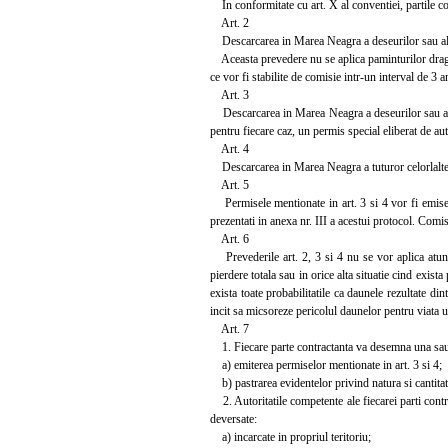
In conformitate cu art. X al conventiei, partile co
Art. 2
Descarcarea in Marea Neagra a deseurilor sau altor 
Aceasta prevedere nu se aplica paminturilor dragat
ce vor fi stabilite de comisie intr-un interval de 3 a
Art. 3
Descarcarea in Marea Neagra a deseurilor sau altor
pentru fiecare caz, un permis special eliberat de aut
Art. 4
Descarcarea in Marea Neagra a tuturor celorlalte de
Art. 5
Permisele mentionate in art. 3 si 4 vor fi emise in
prezentati in anexa nr. III a acestui protocol. Comi
Art. 6
Prevederile art. 2, 3 si 4 nu se vor aplica atunc
pierdere totala sau in orice alta situatie cind exist
exista toate probabilitatile ca daunele rezultate di
incit sa micsoreze pericolul daunelor pentru viata
Art. 7
1. Fiecare parte contractanta va desemna una sau 
a) emiterea permiselor mentionate in art. 3 si 4;
b) pastrarea evidentelor privind natura si cantitati
2. Autoritatile competente ale fiecarei parti contrac
deversate:
a) incarcate in propriul teritoriu;