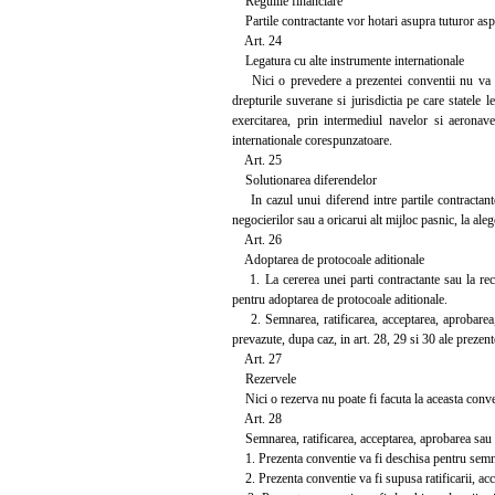
Regulile financiare
Partile contractante vor hotari asupra tuturor aspe
Art. 24
Legatura cu alte instrumente internationale
Nici o prevedere a prezentei conventii nu va afect
drepturile suverane si jurisdictia pe care statele 
exercitarea, prin intermediul navelor si aeronave
internationale corespunzatoare.
Art. 25
Solutionarea diferendelor
In cazul unui diferend intre partile contractante 
negocierilor sau a oricarui alt mijloc pasnic, la aleg
Art. 26
Adoptarea de protocoale aditionale
1. La cererea unei parti contractante sau la reco
pentru adoptarea de protocoale aditionale.
2. Semnarea, ratificarea, acceptarea, aprobarea, 
prevazute, dupa caz, in art. 28, 29 si 30 ale prezent
Art. 27
Rezervele
Nici o rezerva nu poate fi facuta la aceasta conve
Art. 28
Semnarea, ratificarea, acceptarea, aprobarea sau
1. Prezenta conventie va fi deschisa pentru semna
2. Prezenta conventie va fi supusa ratificarii, acce