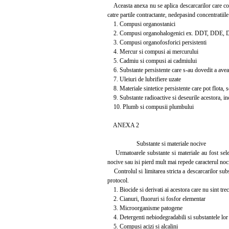
Aceasta anexa nu se aplica descarcarilor care cont
catre partile contractante, nedepasind concentratiil
1. Compusi organostanici
2. Compusi organohalogenici ex. DDT, DDE,
3. Compusi organofosforici persistenti
4. Mercur si compusi ai mercurului
5. Cadmiu si compusi ai cadmiului
6. Substante persistente care s-au dovedit a avea 
7. Uleiuri de lubrifiere uzate
8. Materiale sintetice persistente care pot flota,
9. Substante radioactive si deseurile acestora, in
10. Plumb si compusii plumbului
ANEXA 2
Substante si materiale nocive
Urmatoarele substante si materiale au fost selectat
nocive sau isi pierd mult mai repede caracterul noc
Controlul si limitarea stricta a descarcarilor subst
protocol.
1. Biocide si derivati ai acestora care nu sint trecu
2. Cianuri, fluoruri si fosfor elementar
3. Microorganisme patogene
4. Detergenti nebiodegradabili si substantele lor 
5. Compusi acizi si alcalini