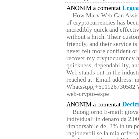
Legea
ANONIM a comentat
How Marv Web Can Assist
of cryptocurrencies has be
incredibly quick and effecti
without a hitch. Their custo
friendly, and their service i
never felt more confident or
recover my cryptocurrency h
quickness, dependability, an
Web stands out in the indus
reached at: Email address:
WhatsApp;+601126730582 W
web-crypto-expe
Deciz
ANONIM a comentat
Buongiorno E-mail: giova
individuali in denaro da 2.00
rimborsabile del 3% in un pe
ragionevoli se la mia offerta