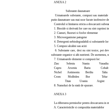
ANEXA 2
Substante daunatoare
Urmatoarele substante, compusi sau materiale au fo
putin daunatoare sau mai usor facute inofensive de 
Controlul si limitarea stricta a descarcarii substa
1. Biocide si derivatii lor care nu sint cuprinsi in
2. Cianuri, fluoruri si fosfor elementar
3. Microorganisme patogene
4. Detergenti nebiodegradabili si substantele lor 
5. Compusi alcalini sau acizi
6. Substante care, desi nu sint toxice, pot deven
substante organice si alti nutrienti. De asemenea, 
7. Urmatoarele elemente si compusii lor:
Zinc Seleniu Staniu Vanadiu
Cupru Arseniu Bariu Cobalt
Nichel Antimoniu Beriliu Taliu
Crom Molibden Bor Telur
Titan Uraniu Argint
8. Namoluri de la statii de epurare.
ANEXA 3
La eliberarea permiselor pentru descarcarea in mare
A. Caracteristicile si compozitia materialelor