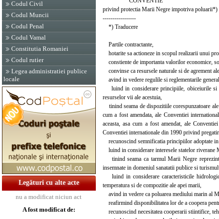
CONVENTIE
Codul Civil
privind protectia Marii Negre impotriva poluarii*)
Codul Muncii
-----------------
Codul Penal
*) Traducere
Codul Vamal
Partile contractante,
Constitutia Romaniei
hotarite sa actioneze in scopul realizarii unui pro
Codul rutier
constiente de importanta valorilor economice, soci
convinse ca resursele naturale si de agrement ale M
Legea administratiei publice
locale
avind in vedere regulile si reglementarile general 
luind in considerare principiile, obiceiurile si 
resurselor vii ale acestuia,
tinind seama de dispozitiile corespunzatoare ale C
cum a fost amendata, ale Conventiei international
aceasta, asa cum a fost amendat, ale Conventiei d
Conventiei internationale din 1990 privind pregatir
recunoscind semnificatia principiilor adoptate in 
luind in considerare interesele statelor riverane 
tinind seama ca tarmul Marii Negre reprezinta o 
insemnate in domeniul sanatatii publice si turismul
luind in considerare caracteristicile hidrologice
Legături cu alte acte
temperatura si de compozitie ale apei marii,
avind in vedere ca poluarea mediului marin al Marii
nu a modificat niciun act
reafirmind disponibilitatea lor de a coopera pentru
A fost modificat de:
recunoscind necesitatea cooperarii stiintifice, teh