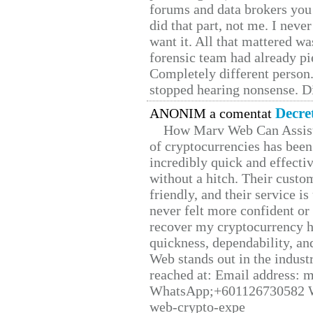
forums and data brokers you 
did that part, not me. I neve
want it. All that mattered w
forensic team had already pie
Completely different person
stopped hearing nonsense. Di
Decre
ANONIM a comentat
How Marv Web Can Assist
of cryptocurrencies has be
incredibly quick and effecti
without a hitch. Their custo
friendly, and their service i
never felt more confident or
recover my cryptocurrency h
quickness, dependability, an
Web stands out in the indus
reached at: Email address:
WhatsApp;+601126730582 W
web-crypto-expe