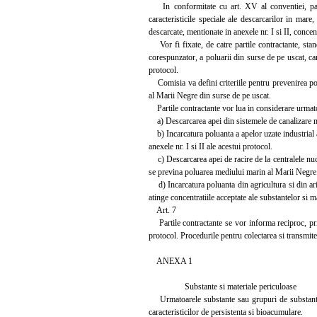
In conformitate cu art. XV al conventiei, parti
caracteristicile speciale ale descarcarilor in mare,
descarcate, mentionate in anexele nr. I si II, concen
Vor fi fixate, de catre partile contractante, st
corespunzator, a poluarii din surse de pe uscat, car
protocol.
Comisia va defini criteriile pentru prevenirea pol
al Marii Negre din surse de pe uscat.
Partile contractante vor lua in considerare urmat
a) Descarcarea apei din sistemele de canalizare mun
b) Incarcatura poluanta a apelor uzate industrial ar
anexele nr. I si II ale acestui protocol.
c) Descarcarea apei de racire de la centralele nuclea
se previna poluarea mediului marin al Marii Negre
d) Incarcatura poluanta din agricultura si din arii
atinge concentratiile acceptate ale substantelor si ma
Art. 7
Partile contractante se vor informa reciproc, prin 
protocol. Procedurile pentru colectarea si transmite
ANEXA 1
Substante si materiale periculoase
Urmatoarele substante sau grupuri de substante sau 
caracteristicilor de persistenta si bioacumulare.