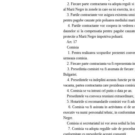
2. Fiecare parte contractanta va adopta reguli si
al Marii Negre in zonele in care ea isi exercita, in 
3. Partile contractante vor asigura existenta unui 
pentru pagube cauzate prin poluarea mediului marin a
4. Partile contractante vor coopera in vederea dez
daunelor si la compensatia pentru pagube cauzate
protectie a Marii Negre impotriva poluarii.
Art. 17
Comisia
1. Pentru realizarea scopurilor prezentei conventi
urmeaza comisia.
2. Fiecare parte contractanta va fi reprezentata in c
3. Presedintia comisiei va fi asumata de fiecare pa
Bulgariei.
4. Presedintele va indeplini aceasta functie pe timp
vacanta, partea contractanta care prezideaza comisi
4. Comisia se va intruni cel putin o data pe an.
Presedintele va convoca reuniuni extraordinare, la
5. Hotaririle si recomandarile comisiei vor fi adop
6. Comisia va fi asistata in activitatea ei de un 
executiv va numi personalul tehnic, in conformitate c
Negre.
Comisia si secretariatul isi vor avea sediul la Ist
7. Comisia va adopta regulile sale de procedura pe
conformitate cu prevederile acestei conventii.