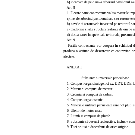
b) incarcate de pe o nava arborind pavilionul sau sa
Art. 8
1. Fiecare parte contractanta va lua masurile impu
a) navele arborind pavilionul sau sau aeronavele in
b) navele si aeronavele incarcind pe teritoriul sau
c) platforme si alte structuri realizate de om pe m
d) descarcarea in apele sale teritoriale, precum s
Art. 9
Partile contractante vor coopera in schimbul de inf
produca o actiune de descarcare ce contravine prev
afectate.
ANEXA 1
Substante si materiale periculoase
1. Compusi organohalogenici ex. DDT, DDE,
2. Mercur si compusi de mercur
3. Cadmiu si compusi de cadmiu
4. Compusi organostanici
5. Materiale sintetice persistente care pot pluti,
6. Uleiuri de motor uzate
7. Plumb si compusi de plumb
8. Substante si deseuri radioactive, inclusiv comb
9. Titei brut si hidrocarburi de orice origine.