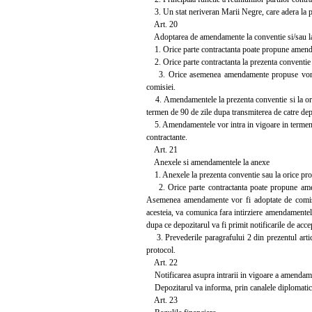
3. Un stat neriveran Marii Negre, care adera la prez
Art. 20
Adoptarea de amendamente la conventie si/sau la
1. Orice parte contractanta poate propune amendam
2. Orice parte contractanta la prezenta conventie
3. Orice asemenea amendamente propuse vor fi tr
comisiei.
4. Amendamentele la prezenta conventie si la orice
termen de 90 de zile dupa transmiterea de catre d
5. Amendamentele vor intra in vigoare in termen de
contractante.
Art. 21
Anexele si amendamentele la anexe
1. Anexele la prezenta conventie sau la orice proto
2. Orice parte contractanta poate propune amenda
Asemenea amendamente vor fi adoptate de comisie
acesteia, va comunica fara intirziere amendamentel
dupa ce depozitarul va fi primit notificarile de acce
3. Prevederile paragrafului 2 din prezentul articol
protocol.
Art. 22
Notificarea asupra intrarii in vigoare a amendam
Depozitarul va informa, prin canalele diplomatice,
Art. 23