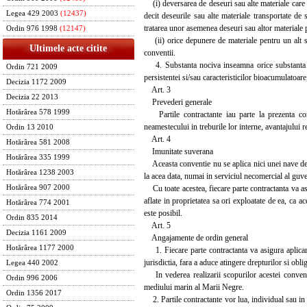
(i) deversarea de deseuri sau alte materiale care r
Legea 429 2003
(12437)
decit deseurile sau alte materiale transportate d
tratarea unor asemenea deseuri sau altor materiale
Ordin 976 1998
(12147)
(ii) orice depunere de materiale pentru un alt sc
Ultimele acte citite
conventii.
4. Substanta nociva inseamna orice substanta peri
Ordin 721 2009
persistentei si/sau caracteristicilor bioacumulatoar
Decizia 1172 2009
Art. 3
Decizia 22 2013
Prevederi generale
Hotărârea 578 1999
Partile contractante iau parte la prezenta conven
neamestecului in treburile lor interne, avantajului r
Ordin 13 2010
Art. 4
Hotărârea 581 2008
Imunitate suverana
Hotărârea 335 1999
Aceasta conventie nu se aplica nici unei nave de ra
Hotărârea 1238 2003
la acea data, numai in serviciul necomercial al guve
Cu toate acestea, fiecare parte contractanta va a
Hotărârea 907 2000
aflate in proprietatea sa ori exploatate de ea, ca
Hotărârea 774 2001
este posibil.
Ordin 835 2014
Art. 5
Decizia 1161 2009
Angajamente de ordin general
Hotărârea 1177 2000
1. Fiecare parte contractanta va asigura aplicare
jurisdictia, fara a aduce atingere drepturilor si obli
Legea 440 2002
In vederea realizarii scopurilor acestei conventii
Ordin 996 2006
mediului marin al Marii Negre.
Ordin 1356 2017
2. Partile contractante vor lua, individual sau in