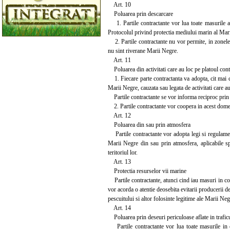
Art. 10
Poluarea prin descarcare
1. Partile contractante vor lua toate masurile ad
Protocolul privind protectia mediului marin al Mari
2. Partile contractante nu vor permite, in zonele af
nu sint riverane Marii Negre.
Art. 11
Poluarea din activitati care au loc pe platoul cont
1. Fiecare parte contractanta va adopta, cit mai c
Marii Negre, cauzata sau legata de activitati care au
Partile contractante se vor informa reciproc prin i
2. Partile contractante vor coopera in acest domeniu
Art. 12
Poluarea din sau prin atmosfera
Partile contractante vor adopta legi si regulamen
Marii Negre din sau prin atmosfera, aplicabile spa
teritoriul lor.
Art. 13
Protectia resurselor vii marine
Partile contractante, atunci cind iau masuri in co
vor acorda o atentie deosebita evitarii producerii de
pescuitului si altor folosinte legitime ale Marii Ne
Art. 14
Poluarea prin deseuri periculoase aflate in traficu
Partile contractante vor lua toate masurile in c