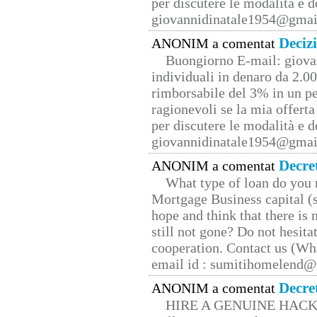
per discutere le modalità e 
giovannidinatale1954@­gmai
Deciz
ANONIM a comentat
Buongiorno E-mail: giova
individuali in denaro da 2.00
rimborsabile del 3% in un pe
ragionevoli se la mia offerta
per discutere le modalità e 
giovannidinatale1954@­gmai
Decre
ANONIM a comentat
What type of loan do you 
Mortgage Business capital (s
hope and think that there is
still not gone? Do not hesita
cooperation. Contact us (W
email id : sumitihomelend
Decre
ANONIM a comentat
HIRE A GENUINE HAC