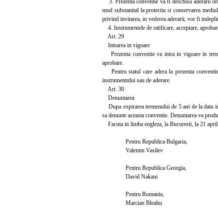
3. Prezenta conventie va fi deschisa aderarii orica
mod substantial la protectia si conservarea mediulu
privind invitarea, in vederea aderarii, vor fi indepli
4. Instrumentele de ratificare, acceptare, aprobar
Art. 29
Intrarea in vigoare
Prezenta conventie va intra in vigoare in termen 
aprobare.
Pentru statul care adera la prezenta conventie i
instrumentului sau de aderare.
Art. 30
Denuntarea
Dupa expirarea termenului de 5 ani de la data intra
sa denunte aceasta conventie. Denuntarea va produce
Facuta in limba engleza, la Bucuresti, la 21 april
Pentru Republica Bulgaria,
Valentin Vasilev
Pentru Republica Georgia,
David Nakani
Pentru Romania,
Marcian Bleahu