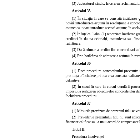
(3) Judecatorul-sindic, la cererea reclamantulu
Articolul 35
(1) În situaţia în care se constată încălcarea
hotărî introducerea acţiunii în rezoluţiune a conco
asemenea, poate introduce această acţiune, în acelea
(2) În înţelesul alin. (1) reprezintă încălcare
creditori în dauna celorlalţi, ascunderea sau îns
ruinătoare.
(3) Dacă adunarea creditorilor concordatari a 
(4) Prin hotărârea de admitere a acţiunii în rez
Articolul 36
(1) Dacă procedura concordatului preventiv se
pronunţa o încheiere prin care va constata realizar
definitive.
(2) În cazul în care în cursul derulării proce
imposibilă realizarea obiectivelor concordatului di
închiderea procedurii.
Articolul 37
(1) Măsurile prevăzute de prezentul titlu se vor
(2) Prevederile prezentului titlu nu sunt aplic
financiar calificat sau a unui acord de compensare b
Titlul II
Procedura insolvenţei