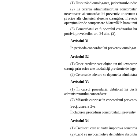
(1) Dispunând omologarea, judecătorul-sindic s
(2) La cererea administratorului concordatar,
nesemnatari ai concordatului preventiv un termen 
şi orice alte cheltuieli aferente creanţelor. Preved
operaţiunilor de compensare bilaterală în baza unui 
(3) Concordatul va fi opozabil creditorilor bug
potrivit prevederilor art. 24 alin. (5).
Articolul 31
În perioada concordatului preventiv omologat n
Articolul 32
(1) Orice creditor care obţine un titlu executo
creanţa prin orice alte modalităţi prevăzute de lege.
(2) Cererea de aderare se depune la administrat
Articolul 33
(1) În cursul procedurii, debitorul îşi desfă
administratorului concordatar.
(2) Măsurile cuprinse în concordatul preventiv, i
Secţiunea a 3-a
Închiderea procedurii concordatului preventiv
Articolul 34
(1) Creditorii care au votat împotriva concordat
(2) Când se invocă motive de nulitate absolută, 