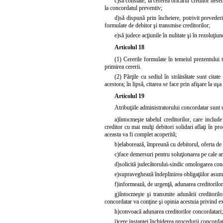
c)
să constate, la cererea oricărui creditor nese
la concordatul preventiv;
d)
să dispună prin încheiere, potrivit preveder
formulate de debitor şi transmise creditorilor;
e)
să judece acţiunile în nulitate şi în rezoluţiu
Articolul 18
(1) Cererile formulate în temeiul prezentului 
primirea cererii.
(2) Părţile cu sediul în străinătate sunt cita
acestora; în lipsă, citarea se face prin afişare la uşa 
Articolul 19
Atribuţiile administratorului concordatar sunt 
a)
întocmeşte tabelul creditorilor, care include 
creditor cu mai mulţi debitori solidari aflaţi în pr
aceasta va fi complet acoperită;
b)
elaborează, împreună cu debitorul, oferta de
c)
face demersuri pentru soluţionarea pe cale amia
d)
solicită judecătorului-sindic omologarea con
e)
supraveghează îndeplinirea obligaţiilor asuma
f)
informează, de urgenţă, adunarea creditorilor 
g)
întocmeşte şi transmite adunării creditorilo
concordatar va conţine şi opinia acestuia privind e
h)
convoacă adunarea creditorilor concordatari;
i)
cere instanţei închiderea procedurii concorda