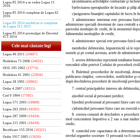
a)
continuarea activităţilor contractate şi închei
Legea 85 2014 a se vedea Legea 11
2016
b)
efectuarea operaţiunilor de încasări şi plăţi a
Legea 85 2014 completat de Legea 62
c)
asigurarea finanţării capitalului de lucru în l
2016
3. administrator interimar este persoana fizi
Legea 85 2014 modificat si completat
administrare specială desemnat de casa centrală a co
de Legea 312 2015
pasivului instituţiei de credit, de la momentul depu
falimentului instituţiilor de credit;
Legea 85 2014 promulgat de Decretul
473 2014
4. administrator special este persoana fizică sa
Cele mai căutate legi
membrilor debitorului, împuternicită să le repre
numele şi pe contul acestuia, actele de administrar
Legea 40 2011
(24607)
5. averea debitorului reprezintă totalitatea bun
Hotărârea 73 2006
(24031)
executării silite potrivit Codului de procedură civil
OUG 195 2002
(23774)
6. Buletinul procedurilor de insolvenţă, denu
Hotărârea 41 2001
(22856)
publicarea citaţiilor, convocărilor, notificărilor şi
după deschiderea procedurii de insolvenţă prevăzute 
Legea 28 1991
(20962)
7. centrul principalelor interese ale debitorului
Ordin 4 2007
(18311)
a)
sediul social al persoanei juridice;
Cod 0 1864
(17582)
b)
sediul profesional al persoanei fizice care e
Legea 571 2003
(16969)
c)
domiciliul persoanei fizice care nu exercită 
Legea 263 2010
(16592)
8. cererea comună de deschidere a procedurii i
Legea 287 2009
(16434)
mod concomitent împotriva a 2 sau a mai multor me
Legea 215 2001
(16418)
sindic;
Rectificare 155 2016
(16321)
9. controlul este capacitatea de a determina sau
nivelul organelor societare. O persoană va fi consi
Ordin 1917 2005
(15026)