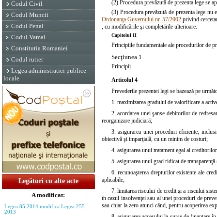
(2) Procedura prevăzută de prezenta lege se ap
Codul Civil
(3) Procedura prevăzută de prezenta lege nu este
Codul Muncii
Ordonanţa Guvernului nr. 57/2002
privind cercetar
Codul Penal
, cu modificările şi completările ulterioare.
Capitolul II
Codul Vamal
Principiile fundamentale ale procedurilor de pre
Constitutia Romaniei
Secţiunea 1
Codul rutier
Principii
Legea administratiei publice
locale
Articolul 4
Prevederile prezentei legi se bazează pe următo
1. maximizarea gradului de valorificare a active
2. acordarea unei şanse debitorilor de redresare
reorganizare judiciară;
3. asigurarea unei proceduri eficiente, inclu
obiectivă şi imparţială, cu un minim de costuri;
4. asigurarea unui tratament egal al creditorilor
5. asigurarea unui grad ridicat de transparenţă 
6. recunoaşterea drepturilor existente ale cred
aplicabile;
Legături cu alte acte
7. limitarea riscului de credit şi a riscului si
A modificat:
în cazul insolvenţei sau al unei proceduri de preven
sau chiar la zero atunci când, pentru acoperirea expu
Legea 85 2014 modifica Legea 255
2013
8. asigurarea accesului la surse de finanţare î