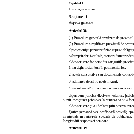
Capitolul I
Dispoziţii comune
Secţiunea 1
Aspecte generale
Articolul 38
(1) Procedura generală prevăzută de prezentul c
(2) Procedura simplificată prevăzută de prezentu
a)
profesionişti persoane fizice supuse obligaţiei
b)
întreprinderi familiale, membrii întreprinderii
c)
debitori care fac parte din categoriile prevăzu
1. nu deţin niciun bun în patrimoniul lor;
2. actele constitutive sau documentele contabile
3. administratorul nu poate fi găsit;
4. sediul social/profesional nu mai există sau 
d)
persoane juridice dizolvate voluntar, judicia
numit, menţiunea privitoare la numirea sa nu a fost 
e)
debitori care şi-au declarat prin cererea intro
f)
orice persoană care desfăşoară activităţi spec
înregistrată în registrele speciale de publicitate
înregistrării respectivei persoane.
Articolul 39