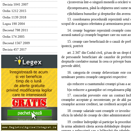
c)
conversia într-o singură monedă a oricărei valo
Decizia 1041 2007
d)
compensarea, până la obţinerea unei sume nete,
Ordin 1212 2015
e)
lichidarea bunurilor şi drepturilor din averea 
Ordin 1139 2018
13. coordonarea procedurală reprezintă setul
scopul de a asigura celeritatea şi armonizarea proc
Legea 190 2004
14. creanţe bugetare reprezintă creanţele cons
Decretul 798 2011
această natură şi creanţele bugetare care nu sunt aco
Ordin 174 2005
15. creanţe care beneficiază de o cauză de prefe
Decretul 1567 2009
ipotecii, potrivit
Decizia 457 2017
art. 2.347 din Codul civil, şi/sau de un drept d
de persoanele beneficiare ale cauzelor de preferin
drepturile corelative numai în ceea ce priveşte bunu
prevede altfel;
16. categoria de creanţe defavorizate este co
următoare pentru creanţele categoriei respective:
a)
o reducere a cuantumului creanţei şi/sau a acce
b)
o reducere a garanţiilor ori reeşalonarea plăţ
17. concordat preventiv este un contract înche
creanţelor acceptate şi necontestate, pe de altă p
creanţelor acestor creditori, iar creditorii acceptă să
18. creanţe salariale sunt creanţele ce izvorăsc
oficiu în tabelul de creanţe de către administratorul 
19. creditor îndreptăţit să participe la procedură
în urma admiterii căreia acesta dobândeşte drepturil
urmare a neînscrierii sau a înlăturării din tabelele