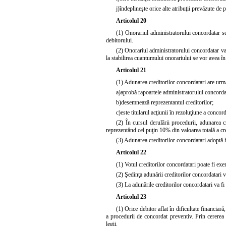
j)
îndeplineşte orice alte atribuţii prevăzute de p
Articolul 20
(1) Onorariul administratorului concordatar se
debitorului.
(2) Onorariul administratorului concordatar va 
la stabilirea cuantumului onorariului se vor avea în
Articolul 21
(1) Adunarea creditorilor concordatari are următ
a)
aprobă rapoartele administratorului concordata
b)
desemnează reprezentantul creditorilor;
c)
este titularul acţiunii în rezoluţiune a concor
(2) În cursul derulării procedurii, adunarea c
reprezentând cel puţin 10% din valoarea totală a cr
(3) Adunarea creditorilor concordatari adoptă ho
Articolul 22
(1) Votul creditorilor concordatari poate fi exe
(2) Şedinţa adunării creditorilor concordatari v
(3) La adunările creditorilor concordatari va fi 
Articolul 23
(1) Orice debitor aflat în dificultate financia
a procedurii de concordat preventiv. Prin cererea 
legii.