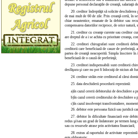
depune personal declaraţiile de creanţă, salariaţii de
20. creditor îndreptăţit să solicite deschiderea
de mai mult de 60 de zile. Prin creanţă certă, în sen
chiar neautentice, emanate de la debitor sau recu
compensarea datoriilor reciproce, de orice natură, 
21. creditor cu creanţe curente sau creditor cur
are dreptul de a i se achita cu prioritate creanţa, 
22. creditori chirografari sunt creditorii debi
creditorii care beneficiază de cauze de preferinţă, a
partea de creanţă neacoperită. Simpla înscriere în
beneficiază de o cauză de preferinţă;
23. creditori indispensabili sunt creditorii chir
desfăşura şi care nu pot fi înlocuiţi de niciun alt fur
24. creditor străin este creditorul al cărui domic
25. data deschiderii procedurii reprezintă:
a)
în cazul cererii debitorului de deschidere a pr
b)
în cazul cererii creditorului de deschidere a 
c)
în cazul insolvenţei transfrontaliere, momentu
26. debitor este persoana fizică sau juridică ca
27. debitor în dificultate financiară este debi
redus şi/sau un grad de îndatorare pe termen lung rid
sau cu resursele atrase prin activitatea financiară;
28. extras al raportului de activitate reprezin
este obligatorie: