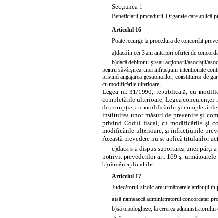
Secţiunea 1
Beneficiarii procedurii. Organele care aplică 
Articolul 16
Poate recurge la procedura de concordat prevent
a)
dacă în cei 3 ani anteriori ofertei de concord
b)
dacă debitorul şi/sau acţionarii/asociaţii/aso
pentru săvârşirea unei infracţiuni intenţionate con
privind angajarea gestionarilor, constituirea de gar
cu modificările ulterioare,
Legea nr. 31/1990, republicată, cu modific
completările ulterioare,
Legea concurenţei n
de corupţie, cu modificările şi completările
instituirea unor măsuri de prevenire şi comb
privind
Codul fiscal, cu modificările şi c
modificările ulterioare, şi infracţiunile pre
Această prevedere nu se aplică titularilor acţ
c)
dacă s-a dispus suportarea unei părţi 
potrivit prevederilor
art. 169
şi următoarele 
b) rămân aplicabile.
Articolul 17
Judecătorul-sindic are următoarele atribuţii în
a)
să numească administratorul concordatar pro
b)
să omologheze, la cererea administratorului 