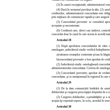
(3) În cazuri excepţionale, administratorul con
(4) Dacă în termenul prevăzut la alin. (2) unul
creditorilor, administratorul concordatar este obl
prin mijloace de comunicare rapidă şi care asigură 
(5) Concordatul preventiv se consideră aprob
acceptate şi necontestate.
(6) Creditorii care, direct sau indirect, contro
concordat doar în cazul în care acesta le acordă mai
Articolul 28
(1) După aprobarea concordatului de către cr
omologare, judecătorul-sindic verifică îndeplinirea
a)
valoarea creanţelor contestate şi/sau în liti
b)
concordatul preventiv a fost aprobat de credi
(2) Judecătorul-sindic omologhează concordatul
administratorului concordatar. Cererea de omologare
(3) Concordatul preventiv, aprobat de credito
concordatar, şi se menţionează în registrul în care e
Articolul 29
(1) De la data comunicării hotărârii de omol
debitorului şi curgerea prescripţiei dreptului de a c
(2) Curgerea dobânzilor, a penalităţilor şi a or
aceştia îşi exprimă expres, în scris, acordul în sen
Articolul 30