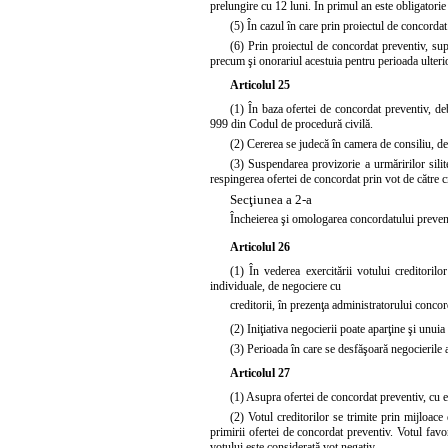
prelungire cu 12 luni. În primul an este obligatori
(5) În cazul în care prin proiectul de concordat
(6) Prin proiectul de concordat preventiv, su
precum şi onorariul acestuia pentru perioada ulterio
Articolul 25
(1) În baza ofertei de concordat preventiv, deb
999 din Codul de procedură civilă.
(2) Cererea se judecă în camera de consiliu, de 
(3) Suspendarea provizorie a urmăririlor sili
respingerea ofertei de concordat prin vot de către 
Secţiunea a 2-a
Încheierea şi omologarea concordatului preven
Articolul 26
(1) În vederea exercitării votului creditoril
individuale, de negociere cu
creditorii, în prezenţa administratorului conco
(2) Iniţiativa negocierii poate aparţine şi unuia
(3) Perioada în care se desfăşoară negocierile 
Articolul 27
(1) Asupra ofertei de concordat preventiv, cu e
(2) Votul creditorilor se trimite prin mijloac
primirii ofertei de concordat preventiv. Votul fav
votului este considerată vot negativ.