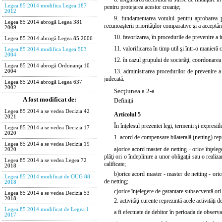
Legea 85 2014 modifica Legea 187
pentru protejarea acestor creanţe;
2012
9. fundamentarea votului pentru aprobarea pl
Legea 85 2014 abrogă Legea 381
recunoaşterii priorităţilor comparative şi a acceptări
2009
10. favorizarea, în procedurile de prevenire a i
Legea 85 2014 abrogă Legea 85 2006
11. valorificarea în timp util şi într-o manieră c
Legea 85 2014 modifica Legea 503
2004
12. în cazul grupului de societăţi, coordonarea 
Legea 85 2014 abrogă Ordonanţa 10
13. administrarea procedurilor de prevenire a 
2004
judecată.
Legea 85 2014 abrogă Legea 637
2002
Secţiunea a 2-a
A fost modificat de:
Definiţii
Legea 85 2014 a se vedea Decizia 42
Articolul 5
2021
În înţelesul prezentei legi, termenii şi expresii
Legea 85 2014 a se vedea Decizia 17
2020
1. acord de compensare bilaterală (netting) rep
Legea 85 2014 a se vedea Decizia 19
a)
orice acord master de netting - orice înţeleg
2020
plăţi ori o îndeplinire a unor obligaţii sau o reali
Legea 85 2014 a se vedea Legea 72
calificate;
2018
b)
orice acord master - master de netting - ori
Legea 85 2014 modificat de OUG 88
de netting;
2018
c)
orice înţelegere de garantare subsecventă ori
Legea 85 2014 a se vedea Decizia 53
2018
2. activităţi curente reprezintă acele activităţi
Legea 85 2014 modificat de Legea 1
a fi efectuate de debitor în perioada de observaţ
2017