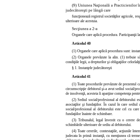
(9) Uniunea Naţională a Practicienilor 
judecătoreşti pe lângă care
funcţionează registrul societăţilor agricole, res
ulterioare ale acestuia.
Secţiunea a 2-a
Organele care aplică procedura. Participanţii l
Articolul 40
(1) Organele care aplică procedura sunt: instanţe
(2) Organele prevăzute la alin. (1) trebuie să
condiţiile legii, a drepturilor şi obligaţiilor celorlalţ
§ 1. Instanţele judecătoreşti
Articolul 41
(1) Toate procedurile prevăzute de prezentul cap
circumscripţie debitorul şi-a avut sediul social/prof
de insolvenţă, acesteia îi aparţine competenţa pent
(2) Sediul social/profesional al debitorului es
asociaţilor şi fundaţiilor. În cazul în care sediu
social/profesional al debitorului este cel cu care 
fundaţiilor înainte de schimbare.
(3) Tribunalul, legal învestit cu o cerere d
schimbările ulterioare de sediu al debitorului.
(4) Toate cererile, contestaţiile, acţiunile în
judecata în primă instanţă, cu menţiunea că term