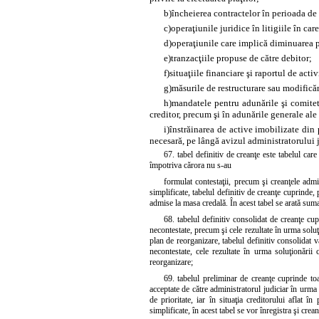
b)
încheierea contractelor în perioada de 
c)
operaţiunile juridice în litigiile în ca
d)
operaţiunile care implică diminuarea p
e)
tranzacţiile propuse de către debitor;
f)
situaţiile financiare şi raportul de activ
g)
măsurile de restructurare sau modifică
h)
mandatele pentru adunările şi comitetel
creditor, precum şi în adunările generale ale 
i)
înstrăinarea de active imobilizate din p
necesară, pe lângă avizul administratorului 
67. tabel definitiv de creanţe este tabelul care
împotriva cărora nu s-au
formulat contestaţii, precum şi creanţele admi
simplificate, tabelul definitiv de creanţe cuprinde,
admise la masa credală. În acest tabel se arată suma
68. tabelul definitiv consolidat de creanţe cup
necontestate, precum şi cele rezultate în urma soluţi
plan de reorganizare, tabelul definitiv consolidat v
necontestate, cele rezultate în urma soluţionării
reorganizare;
69. tabelul preliminar de creanţe cuprinde toa
acceptate de către administratorul judiciar în urma v
de prioritate, iar în situaţia creditorului aflat î
simplificate, în acest tabel se vor înregistra şi cre