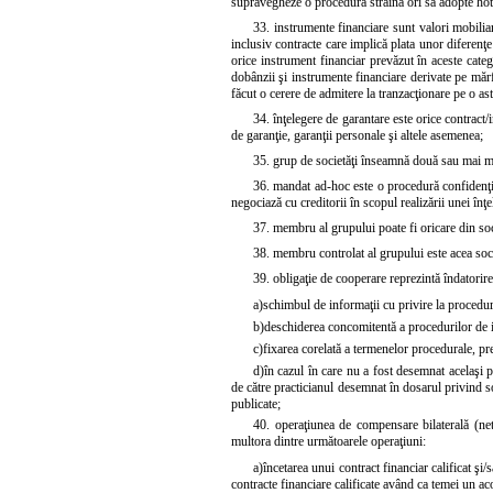
supravegheze o procedură străină ori să adopte hot
33. instrumente financiare sunt valori mobiliar
inclusiv contracte care implică plata unor diferenţ
orice instrument financiar prevăzut în aceste cate
dobânzii şi instrumente financiare derivate pe mărf
făcut o cerere de admitere la tranzacţionare pe o ast
34. înţelegere de garantare este orice contract/
de garanţie, garanţii personale şi altele asemenea;
35. grup de societăţi înseamnă două sau mai mult
36. mandat ad-hoc este o procedură confidenţia
negociază cu creditorii în scopul realizării unei înţel
37. membru al grupului poate fi oricare din so
38. membru controlat al grupului este acea soc
39. obligaţie de cooperare reprezintă îndatorir
a)
schimbul de informaţii cu privire la procedură,
b)
deschiderea concomitentă a procedurilor de in
c)
fixarea corelată a termenelor procedurale, pre
d)
în cazul în care nu a fost desemnat acelaşi 
de către practicianul desemnat în dosarul privind s
publicate;
40. operaţiunea de compensare bilaterală (net
multora dintre următoarele operaţiuni:
a)
încetarea unui contract financiar calificat şi/
contracte financiare calificate având ca temei un ac