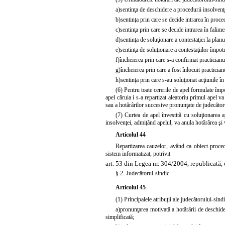
a)
sentinţa de deschidere a procedurii insolvenţ
b)
sentinţa prin care se decide intrarea în proce
c)
sentinţa prin care se decide intrarea în falime
d)
sentinţa de soluţionare a contestaţiei la planu
e)
sentinţa de soluţionare a contestaţiilor împot
f)
încheierea prin care s-a confirmat practicianu
g)
încheierea prin care a fost înlocuit practician
h)
sentinţa prin care s-au soluţionat acţiunile î
(6) Pentru toate cererile de apel formulate împ
apel căruia i s-a repartizat aleatoriu primul apel v
sau a hotărârilor succesive pronunţate de judecătoru
(7) Curtea de apel învestită cu soluţionarea a
insolvenţei, admiţând apelul, va anula hotărârea şi 
Articolul 44
Repartizarea cauzelor, având ca obiect procedu
sistem informatizat, potrivit
art. 53 din Legea nr. 304/2004, republicată, 
§ 2. Judecătorul-sindic
Articolul 45
(1) Principalele atribuţii ale judecătorului-sindi
a)
pronunţarea motivată a hotărârii de deschider
simplificată;