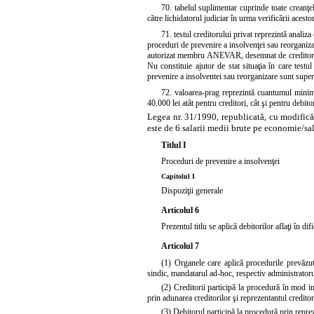
70. tabelul suplimentar cuprinde toate creanţe
către lichidatorul judiciar în urma verificării acesto
71. testul creditorului privat reprezintă analiz
proceduri de prevenire a insolvenţei sau reorganiza
autorizat membru ANEVAR, desemnat de creditorul b
Nu constituie ajutor de stat situaţia în care testul
prevenire a insolventei sau reorganizare sunt superi
72. valoarea-prag reprezintă cuantumul minim 
40.000 lei atât pentru creditori, cât şi pentru debit
Legea nr. 31/1990, republicată, cu modificări
este de 6 salarii medii brute pe economie/sal
Titlul I
Proceduri de prevenire a insolvenţei
Capitolul I
Dispoziţii generale
Articolul 6
Prezentul titlu se aplică debitorilor aflaţi în dif
Articolul 7
(1) Organele care aplică procedurile prevăzute
sindic, mandatarul ad-hoc, respectiv administratoru
(2) Creditorii participă la procedură în mod in
prin adunarea creditorilor şi reprezentantul creditor
(3) Debitorul participă la procedură prin reprez