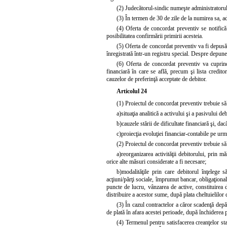
(2) Judecătorul-sindic numeşte administratorul
(3) În termen de 30 de zile de la numirea sa, a
(4) Oferta de concordat preventiv se notifică
posibilitatea confirmării primirii acesteia.
(5) Oferta de concordat preventiv va fi depusă î
înregistrată într-un registru special. Despre depuner
(6) Oferta de concordat preventiv va cuprinde
financiară în care se află, precum şi lista credito
cauzelor de preferinţă acceptate de debitor.
Articolul 24
(1) Proiectul de concordat preventiv trebuie să 
a)
situaţia analitică a activului şi a pasivului de
b)
cauzele stării de dificultate financiară şi, d
c)
proiecţia evoluţiei financiar-contabile pe urm
(2) Proiectul de concordat preventiv trebuie să
a)
reorganizarea activităţii debitorului, prin m
orice alte măsuri considerate a fi necesare;
b)
modalităţile prin care debitorul înţelege 
acţiuni/părţi sociale, împrumut bancar, obligaţional
puncte de lucru, vânzarea de active, constituirea 
distribuire a acestor sume, după plata cheltuielilor
(3) În cazul contractelor a căror scadenţă dep
de plată în afara acestei perioade, după închiderea 
(4) Termenul pentru satisfacerea creanţelor sta