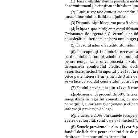
(1) Toate cheltuielile aferente procedurii inst
de administratorul judiciar şi/sau de lichidatorul ju
(2) Plăţile se vor face dintr-un cont deschis 
cursul falimentului, de lichidatorul judiciar.
(3) Disponibilităţile băneşti vor putea fi păstra
(4) În lipsa disponibilităţilor în contul debitoru
Ordonanţei de urgenţă a Guvernului nr. 86/2
completările ulterioare, pe baza unui buget 
(5) În cadrul adunării creditorilor, admi
(6) În scopul şi în limitele necesare a
patrimoniul debitorului, administratorul judi
pentru reorganizare, şi va proceda la valor
desemnarea comitetului creditorilor deciz
valorificare, inclusă în raportul prevăzut la
orice parte interesată în termen de 3 zile d
se va face cu acordul comitetului, potrivit pre
(7) Fondul prevăzut la alin. (4) va fi cons
a)
aplicarea unui procent de 50% la taxel
înregistrării în registrul comerţului, cu mod
comerţului, autorizare, funcţionare şi eliber
informaţii prevăzute de lege;
b)
preluarea a 2,0% din sumele recuperat
averea debitorului, sumă care va fi inclusă în
(8) Sumele prevăzute la alin. (1) vor fi 
fondul de lichidare pentru cheltuielile de pr
debitoarei la momentul existenţei lor.