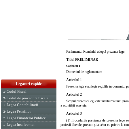
Parlamentul României adoptă prezenta lege.
Titlul PRELIMINAR
Capitolul I
Domeniul de reglementare
Articolul 1
Legaturi rapide
Prezenta lege stabileşte regulile în domeniul pre
Codul Fiscal
Articolul 2
Codul de procedura fiscala
Scopul prezentei legi este instituirea unei proc
Legea Contabilitatii
a activităţii acestuia.
Legea Pensiilor
Articolul 3
Legea Finantelor Publice
(1) Procedurile prevăzute de prezenta lege se a
Legea Insolventei
profesii liberale, precum şi a celor cu privire la ca