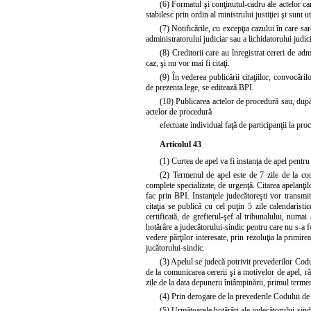
(6) Formatul şi conţinutul-cadru ale actelor ca
stabilesc prin ordin al ministrului justiţiei şi sunt u
(7) Notificările, cu excepţia cazului în care sa
administratorului judiciar sau a lichidatorului judic
(8) Creditorii care au înregistrat cereri de a
caz, şi nu vor mai fi citaţi.
(9) În vederea publicării citaţiilor, convocări
de prezenta lege, se editează BPI.
(10) Publicarea actelor de procedură sau, după c
actelor de procedură
efectuate individual faţă de participanţii la proc
Articolul 43
(1) Curtea de apel va fi instanţa de apel pentru
(2) Termenul de apel este de 7 zile de la com
complete specializate, de urgenţă. Citarea apelanţilo
fac prin BPI. Instanţele judecătoreşti vor transmi
citaţia se publică cu cel puţin 5 zile calendaristic
certificată, de grefierul-şef al tribunalului, numai
hotărâre a judecătorului-sindic pentru care nu s-a f
vedere părţilor interesate, prin rezoluţia la primire
jucătorului-sindic.
(3) Apelul se judecă potrivit prevederilor Cod
de la comunicarea cererii şi a motivelor de apel, r
zile de la data depunerii întâmpinării, primul termen
(4) Prin derogare de la prevederile Codului de 
(5) Următoarele hotărâri ale judecătorului-sind