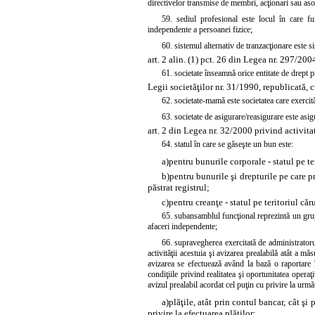
directivelor transmise de membri, acţionari sau asoci
59. sediul profesional este locul în care fun
independente a persoanei fizice;
60. sistemul alternativ de tranzacţionare este s
art. 2 alin. (1) pct. 26 din Legea nr. 297/200
61. societate înseamnă orice entitate de drept pr
Legii societăţilor nr. 31/1990, republicată, c
62. societate-mamă este societatea care exercit
63. societate de asigurare/reasigurare este asigu
art. 2 din Legea nr. 32/2000 privind activita
64. statul în care se găseşte un bun este:
a)
pentru bunurile corporale - statul pe te
b)
pentru bunurile şi drepturile pe care pro
păstrat registrul;
c)
pentru creanţe - statul pe teritoriul căr
65. subansamblul funcţional reprezintă un grup 
afaceri independente;
66. supravegherea exercitată de administratorul
activităţii acestuia şi avizarea prealabilă atât a m
avizarea se efectuează având la bază o raportare î
condiţiile privind realitatea şi oportunitatea opera
avizul prealabil acordat cel puţin cu privire la urmă
a)
plăţile, atât prin contul bancar, cât şi 
privire la efectuarea plăţilor;