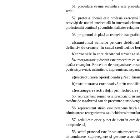
51. procedura străină secundară este procedura 
sediu;
52. profesia liberală este profesia exercitat
activităţi de natură intelectuală în interesul clien
profesională continuă şi confidenţialitatea relaţiilor
53. programul de plată a creanţelor este grafic
a)
cuantumul sumelor pe care debitorul 
definitiv de creanţe; în cazul creditorilor b
b)
termenele la care debitorul urmează să
54. reorganizare judiciară este procedura ce se
plată a creanţelor. Procedura de reorganizare pres
poate să prevadă, nelimitativ, împreună sau separat
a)
restructurarea operaţională şi/sau finan
b)
restructurarea corporativă prin modifica
c)
restrângerea activităţii prin lichidarea
55. reprezentant român este practicianul în in
române de insolvenţă sau de prevenire a insolvenţei 
56. reprezentant străin este persoana fizică 
administreze reorganizarea sau lichidarea bunurilor ş
57. sediul este orice punct de lucru în care de
independentă;
58. sediul principal este, în situaţia procedurii
de conducere, supraveghere şi gestiune a activită