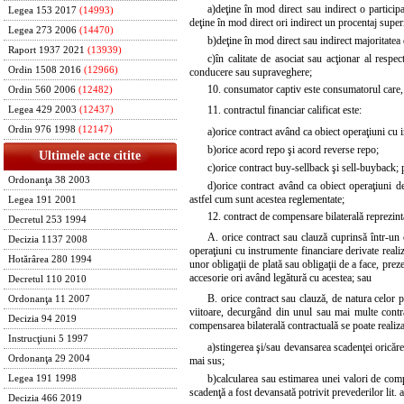
a)
deţine în mod direct sau indirect o participa
Legea 153 2017
(14993)
deţine în mod direct ori indirect un procentaj superi
Legea 273 2006
(14470)
b)
deţine în mod direct sau indirect majoritatea 
Raport 1937 2021
(13939)
c)
în calitate de asociat sau acţionar al resp
Ordin 1508 2016
(12966)
conducere sau supraveghere;
10. consumator captiv este consumatorul care, 
Ordin 560 2006
(12482)
11. contractul financiar calificat este:
Legea 429 2003
(12437)
Ordin 976 1998
(12147)
a)
orice contract având ca obiect operaţiuni cu 
b)
orice acord repo şi acord reverse repo;
Ultimele acte citite
c)
orice contract buy-sellback şi sell-buyback;
Ordonanţa 38 2003
d)
orice contract având ca obiect operaţiuni de
astfel cum sunt acestea reglementate;
Legea 191 2001
12. contract de compensare bilaterală reprezint
Decretul 253 1994
A. orice contract sau clauză cuprinsă într-un co
Decizia 1137 2008
operaţiuni cu instrumente financiare derivate realiz
Hotărârea 280 1994
unor obligaţii de plată sau obligaţii de a face, pre
accesorie ori având legătură cu acestea; sau
Decretul 110 2010
B. orice contract sau clauză, de natura celor p
Ordonanţa 11 2007
viitoare, decurgând din unul sau mai multe contra
Decizia 94 2019
compensarea bilaterală contractuală se poate realiz
Instrucţiuni 5 1997
a)
stingerea şi/sau devansarea scadenţei oricăre
Ordonanţa 29 2004
mai sus;
b)
calcularea sau estimarea unei valori de compe
Legea 191 1998
scadenţă a fost devansată potrivit prevederilor lit. a
Decizia 466 2019