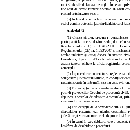
obligatoriu, iar judecătorul-sindic fixează, prin r
mult 30 de zile de la data rezoluţiei. În ceea ce pri
ţine cont de aceste termene speciale. În cazul cer
privind regularizarea cererii.
(5) În litigiile care au fost promovate în teme
sediul administratorului judiciar/lichidatorului judic
Articolul 42
(1) Citarea părţilor, precum şi comunicarea o
participanţii la proces, al căror sediu, domiciliu 
Regulamentului (CE) nr. 1.346/2000 al Consiliu
Regulamentului (CE) nr. 1.393/2007 al Parlamentu
actelor judiciare şi extrajudiciare în materie ci
Consiliului, după caz. BPI va fi realizat în formă e
asupra taxelor achitate la oficiul registrului comer
comerţului.
(2) În procedurile contencioase reglementate de 
soluţionare judecătorului-sindic, în condiţii de cont
necontencioasă, în măsura în care nu contravin uno
(3) Prin excepţie de la prevederile alin. (1), c
potrivit prevederilor Codului de procedură civilă. 
depunere a cererilor de admitere a creanţelor, pri
înscrierii lor la masa credală.
(4) Prin excepţie de la prevederile alin. (1), 
dispoziţiilor prezentei legi, ulterior deschiderii
judecătoreşti vor transmite actele de procedură în c
(5) În cazul în care debitorul este o societat
hotărârea de deschidere a procedurii.