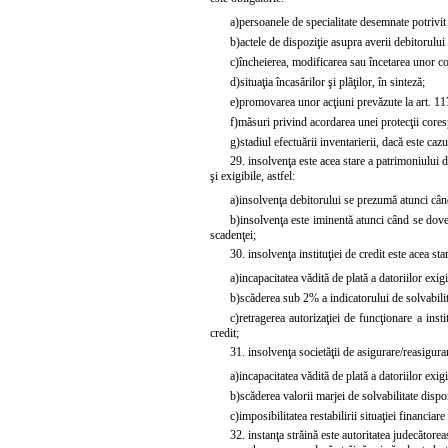
a)
persoanele de specialitate desemnate potrivi
b)
actele de dispoziţie asupra averii debitorulu
c)
încheierea, modificarea sau încetarea unor con
d)
situaţia încasărilor şi plăţilor, în sinteză;
e)
promovarea unor acţiuni prevăzute la
art. 11
f)
măsuri privind acordarea unei protecţii cores
g)
stadiul efectuării inventarierii, dacă este cazu
29. insolvenţa este acea stare a patrimoniului d
şi exigibile, astfel:
a)
insolvenţa debitorului se prezumă atunci când 
b)
insolvenţa este iminentă atunci când se doved
scadenţei;
30. insolvenţa instituţiei de credit este acea star
a)
incapacitatea vădită de plată a datoriilor exigi
b)
scăderea sub 2% a indicatorului de solvabilitat
c)
retragerea autorizaţiei de funcţionare a insti
credit;
31. insolvenţa societăţii de asigurare/reasigurar
a)
incapacitatea vădită de plată a datoriilor exigi
b)
scăderea valorii marjei de solvabilitate disp
c)
imposibilitatea restabilirii situaţiei financia
32. instanţa străină este autoritatea judecătorea