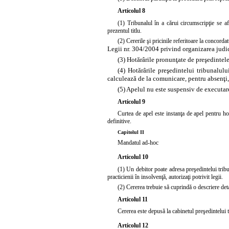
Articolul 8
(1) Tribunalul în a cărui circumscripţie se af
prezentul titlu.
(2) Cererile şi pricinile referitoare la concor
Legii nr. 304/2004 privind organizarea judici
(3) Hotărârile pronunţate de preşedintele
(4) Hotărârile preşedintelui tribunalulu
calculează de la comunicare, pentru absenţi, 
(5) Apelul nu este suspensiv de executar
Articolul 9
Curtea de apel este instanţa de apel pentru ho
definitive.
Capitolul II
Mandatul ad-hoc
Articolul 10
(1) Un debitor poate adresa preşedintelui tri
practicienii în insolvenţă, autorizaţi potrivit legii.
(2) Cererea trebuie să cuprindă o descriere de
Articolul 11
Cererea este depusă la cabinetul preşedintelui tr
Articolul 12