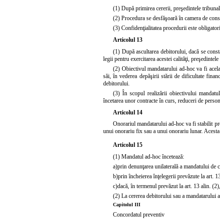
(1) După primirea cererii, preşedintele tribuna
(2) Procedura se desfăşoară în camera de consil
(3) Confidenţialitatea procedurii este obligatori
Articolul 13
(1) După ascultarea debitorului, dacă se consta
legii pentru exercitarea acestei calităţi, preşedint
(2) Obiectivul mandatarului ad-hoc va fi acela 
săi, în vederea depăşirii stării de dificultate fina
debitorului.
(3) În scopul realizării obiectivului mandatu
încetarea unor contracte în curs, reduceri de person
Articolul 14
Onorariul mandatarului ad-hoc va fi stabilit p
unui onorariu fix sau a unui onorariu lunar. Acesta 
Articolul 15
(1) Mandatul ad-hoc încetează:
a)
prin denunţarea unilaterală a mandatului de c
b)
prin încheierea înţelegerii prevăzute la art. 13
c)
dacă, în termenul prevăzut la
art. 13 alin. (2)
(2) La cererea debitorului sau a mandatarului a
Capitolul III
Concordatul preventiv