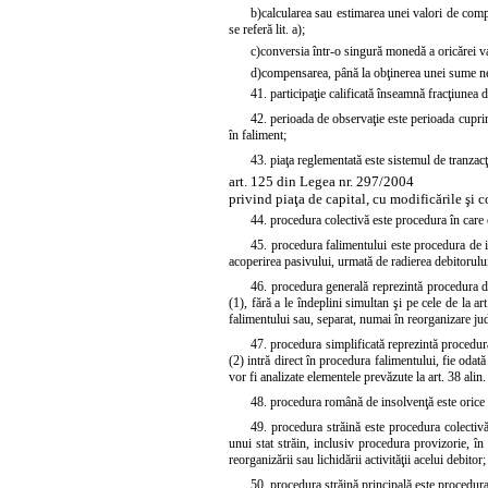
b)
calcularea sau estimarea unei valori de compen
se referă lit. a);
c)
conversia într-o singură monedă a oricărei valo
d)
compensarea, până la obţinerea unei sume nete (
41. participaţie calificată înseamnă fracţiunea 
42. perioada de observaţie este perioada cuprins
în faliment;
43. piaţa reglementată este sistemul de tranzac
art. 125 din Legea nr. 297/2004
privind piaţa de capital, cu modificările şi c
44. procedura colectivă este procedura în care c
45. procedura falimentului este procedura de in
acoperirea pasivului, urmată de radierea debitorului 
46. procedura generală reprezintă procedura de
(1)
, fără a le îndeplini simultan şi pe cele de la
ar
falimentului sau, separat, numai în reorganizare jud
47. procedura simplificată reprezintă procedura
(2)
intră direct în procedura falimentului, fie oda
vor fi analizate elementele prevăzute la
art. 38 alin.
48. procedura română de insolvenţă este orice 
49. procedura străină este procedura colectivă
unui stat străin, inclusiv procedura provizorie, în
reorganizării sau lichidării activităţii acelui debitor;
50. procedura străină principală este procedura 