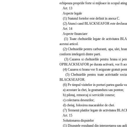
echipeaza propriile forte si mijloace in scopul atinge
Art. 13
Aspecte legale
(1) Statutul fortelor este definit in anexa C.
(2) Atunci cand BLACKSEAFOR este desfasurata in af
Art. 14
Aspecte financiare
(1) Toate cheltuielile legate de activitatea BLAC
acestui articol.
(2) Cheltuielile pentru carburanti, apa, ulei, hrana 
conform intelegerii dintre parti.
(3) Cazarea si cheltuielile pentru hrana si pentr
OPBLACKSEAFOR pe durata activarii, vor fi aco
(4) Cazarea si hrana vor fi asigurate gratuit p
(5) Cheltuielile pentru toate activitatile so
BLACKSEAFOR.
(6) Pe timpul vizitelor in porturi partea gazda va a
a) acostare la chei, la geamandura sau ponton;
b) pilotaj, remorcaj si serviciile conexe;
c) colectarea deseurilor;
d) cheiaj, folosirea macaralelor de chei.
(7) Termenii platilor legate de activitatea BLAC
Art. 15
Solutionarea disputelor
(1) Disputele rezultand din interpretarea sau aplicar