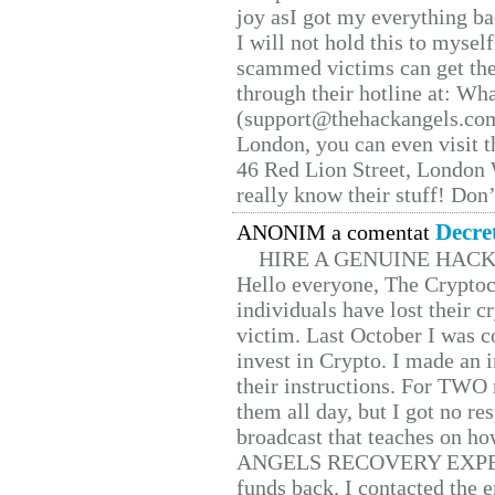
joy asI got my everything bac
I will not hold this to myself
scammed victims can get the
through their hotline at: W
(support@thehackangels.com
London, you can even visit th
46 Red Lion Street, London
really know their stuff! Don’
Decre
ANONIM a comentat
HIRE A GENUINE HAC
Hello everyone, The Cryptocu
individuals have lost their c
victim. Last October I was 
invest in Crypto. I made an i
their instructions. For TWO 
them all day, but I got no re
broadcast that teaches on h
ANGELS RECOVERY EXPERT. H
funds back. I contacted the 