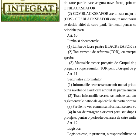
de catre partile care asigura nave fortei, pri
OPBLACKSEAFOR.
(2) COMBLACKSEAFOR are un stat major inter
(COS). COSBLACKSEAFOR este, in mod normal, de
se decide altfel de catre parti. Termenul pentru 
celorlalte parti.
Art. 10
Limba si documentele
(1) Limba de lucru pentru BLACKSEAFOR va fi
(2) Toti termenii de referinta (TOR), cu exceptia
aproba.
(3) Manualele tactice pregatite de Grupul de plan
pregatire si operatiunilor. TOR pentru Grupul de pl
Art. 11
Securitatea informatiilor
(1) Informatiile secrete se transmit numai prin can
purta nivelul de clasificare atribuit de partea emiten
(2) Toate informatiile secrete schimbate sau emise 
reglementarile nationale aplicabile ale partii primito
(3) Partile nu vor comunica informatii secrete schim
(4) In caz de retragere a oricarei parti sau dupa i
protejate, pentru o perioada declarata de catre emiten
Art. 12
Logistica
Logistica este, in principiu, o responsabilitate nati