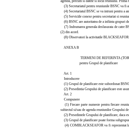
agenda, precum si datele si locul reuniunii. Prima 
(3) Secretariatul pentru reuniunile BSNC va fi asig
(4) Secretariatul BSNC se va intruni pentru a anal
(5) Serviciile conexe pentru secretariat si reuniu
(6) BSNC are autoritatea de a infiinta grupuri de 
(7) Indrumarea generala desfasurata de catre B
(2) din acord.
(8) Observatori la activitatile BLACKSEAFOR pot 
ANEXA B
TERMENI DE REFERINTA (TOR
pentru Grupul de planificare
Art. 1
Introducere
(1) Grupul de planificare este subordonat BSNC
(2) Presedintia Grupului de planificare este asum
Art. 2
Compunere
(1) Fiecare parte numeste pentru fiecare reuniune
subiectul si/sau de agenda reuniunilor Grupului de 
(2) Presedintele Grupului de planificare, daca este 
(3) Grupul de planificare poate forma subgrupuri 
(4) COMBLACKSEAFOR va fi reprezentat la intalnir