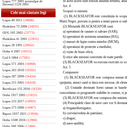
In acest acord sunt folositi anumiti termeni, anumite
Legea 777 2001 promulgat de
Decretul 1120 2001
Art. 4
Scopuri si misiuni
Cele mai căutate legi
(1) BLACKSEAFOR este constituita in scopul de a co
Legea 40 2011
(24606)
Marii Negre, precum si pentru a intari pacea si stabil
(2) Misiunile BLACKSEAFOR sunt:
Hotărârea 73 2006
(24031)
a) operatiuni de cautare si salvare (SAR);
OUG 195 2002
(23773)
b) operatiuni de asistenta umanitara (HA);
Hotărârea 41 2001
(22855)
c) masuri de lupta contra minelor (MCM);
Legea 28 1991
(20942)
d) operatiuni de protectie a mediului;
e) vizite de bune oficii;
Ordin 4 2007
(18311)
f) orice alte misiuni convenite de toate partile.
Cod 0 1864
(17582)
(3) BLACKSEAFOR va executa exercitii cu scopul de
Legea 571 2003
(16968)
Art. 5
Legea 263 2010
(16592)
Compunere
Legea 287 2009
(16434)
(1) BLACKSEAFOR este compusa numai din elemente
sprijinita, atunci cand si daca este necesar, de elem
Legea 215 2001
(16418)
(2) Unitatile destinate fortei raman in bazele lo
Rectificare 155 2016
(16320)
concordanta cu programele stabilite in comun, si pen
Ordin 1917 2005
(15025)
(3) BLACKSEAFOR este compusa din minimum 4 - 
Legea 153 2017
(14993)
(4) Principalele clase de nave care vor fi des
a) fregata/distrugator;
Legea 273 2006
(14467)
b) corveta/vedeta de patrulare;
Raport 1937 2021
(13936)
c) dragor;
Ordin 1508 2016
(12966)
d) nave-amfibii;
Ordin 560 2006
(12480)