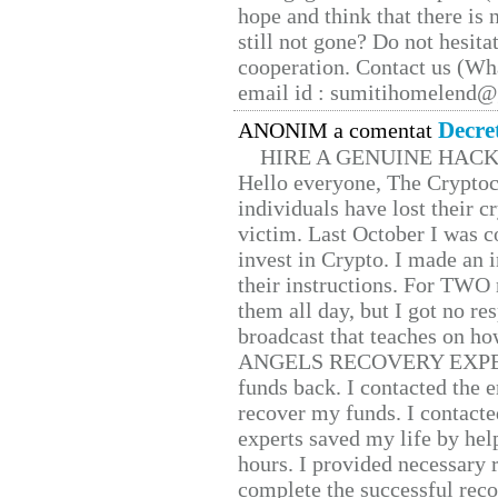
hope and think that there is
still not gone? Do not hesita
cooperation. Contact us (W
email id : sumitihomelend
Decre
ANONIM a comentat
HIRE A GENUINE HAC
Hello everyone, The Cryptocu
individuals have lost their c
victim. Last October I was 
invest in Crypto. I made an i
their instructions. For TWO 
them all day, but I got no re
broadcast that teaches on h
ANGELS RECOVERY EXPERT. H
funds back. I contacted the 
recover my funds. I contact
experts saved my life by hel
hours. I provided necessary 
complete the successful reco