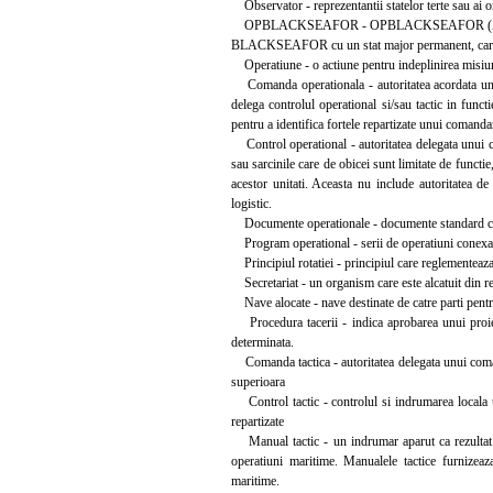
Observator - reprezentantii statelor terte sau ai 
OPBLACKSEAFOR - OPBLACKSEAFOR (Autoritatea 
BLACKSEAFOR cu un stat major permanent, care est
Operatiune - o actiune pentru indeplinirea m
Comanda operationala - autoritatea acordata unui 
delega controlul operational si/sau tactic in funct
pentru a identifica fortele repartizate unui comanda
Control operational - autoritatea delegata unui com
sau sarcinile care de obicei sunt limitate de functie
acestor unitati. Aceasta nu include autoritatea d
logistic.
Documente operationale - documente standard conve
Program operational - serii de operatiuni conexat
Principiul rotatiei - principiul care reglemen
Secretariat - un organism care este alcatuit din rep
Nave alocate - nave destinate de catre parti pen
Procedura tacerii - indica aprobarea unui proiec
determinata.
Comanda tactica - autoritatea delegata unui comand
superioara
Control tactic - controlul si indrumarea locala u
repartizate
Manual tactic - un indrumar aparut ca rezultat al 
operatiuni maritime. Manualele tactice furnizeaza
maritime.