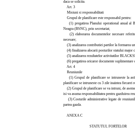
daca se solicita.
Art. 3
Misiuni si responsabilitati
Grupul de planificare este responsabil pentru:
(1) pregatirea Planului operational anual al 
Neagra (BSNC), prin secretariat;
(2) elaborarea documentelor necesare referitoar
necesare;
(3) analizarea contributiei partilor la formarea
(4) finalizarea alocarii posturilor statului major 
(5) analizarea rezultatelor activitatilor BLAC
(6) pregatirea oricaror documente suplimentare 
Art. 4
Reuniunile
(1) Grupul de planificare se intruneste la astfe
planificare se intruneste cu 3 zile inaintea fiecare
(2) Grupul de planificare se va intruni, de asemenea
isi va asuma responsabilitatea pentru gazduirea reu
(3) Costurile administrative legate de reuniunile 
partea gazda.
ANEXA C
STATUTUL FORTELOR