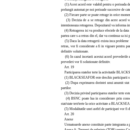
(1) Acest acord este valabil pentru o perioada de 
prelungit automat pe noi perioade succesive de cate 1
(2) Fiecare parte se poate retrage in orice momen
(3) Decizia de a se retrage din acest acord va fi
intentioneaza retragerea. Depozitarul va informa ime
(4) Retragerea isi va produce efectele de la data n
partea care s-a retras din el, dar va continua sa isi 
(5) Daca la data retragerii exista inca probleme fi
retras, vor fi considerate a fi in vigoare pentru p
definitiv solutionate.
(6) In cazul incetarii acestui acord prevederile a
prevederi vor fi solutionate definitiv.
Art. 19
Participarea statelor terte la activitatile BL
(1) BLACKSEAFOR este deschis participarii statelo
(2) Dupa exprimarea dorintei unui anumit stat de
partilor.
(3) Decizia privind participarea statelor terte este 
(4) BSNC poate lua in considerare prin consens
stat/state tert/terte la orice activitate a BLACKS
(5) Modalitatile unei astfel de participari vor fi def
Art. 20
Anexe
Urmatoarele anexe constituie parte integranta a p
Anexa A: Termeni de referinta (TOR) pentru Comi