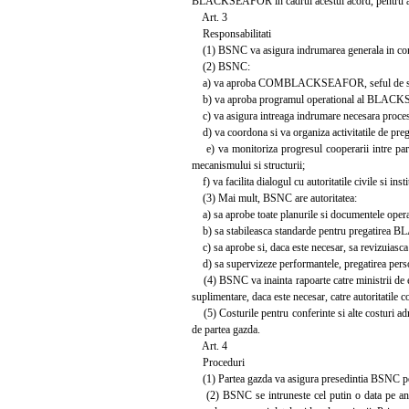
BLACKSEAFOR in cadrul acestui acord, pentru a di
Art. 3
Responsabilitati
(1) BSNC va asigura indrumarea generala in con
(2) BSNC:
a) va aproba COMBLACKSEAFOR, seful de stat ma
b) va aproba programul operational al BLACKS
c) va asigura intreaga indrumare necesara proces
d) va coordona si va organiza activitatile de pre
e) va monitoriza progresul cooperarii intre pa
mecanismului si structurii;
f) va facilita dialogul cu autoritatile civile si in
(3) Mai mult, BSNC are autoritatea:
a) sa aprobe toate planurile si documentele oper
b) sa stabileasca standarde pentru pregatire
c) sa aprobe si, daca este necesar, sa revi
d) sa supervizeze performantele, pregatirea pe
(4) BSNC va inainta rapoarte catre ministrii de ext
suplimentare, daca este necesar, catre autoritatile c
(5) Costurile pentru conferinte si alte costuri adm
de partea gazda.
Art. 4
Proceduri
(1) Partea gazda va asigura presedintia BSNC pe
(2) BSNC se intruneste cel putin o data pe an, pe 