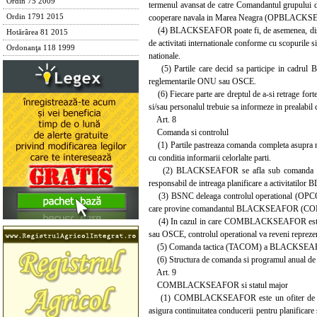
Ordin 75 2009
termenul avansat de catre Comandantul grupulu
cooperare navala in Marea Neagra (OPBLACKSEAFOR).
Ordin 1791 2015
(4) BLACKSEAFOR poate fi, de asemenea, disponib
Hotărârea 81 2015
de activitati internationale conforme cu scopurile 
Ordonanţa 118 1999
nationale.
(5) Partile care decid sa participe in cadrul
reglementarile ONU sau OSCE.
(6) Fiecare parte are dreptul de a-si retrage fortel
si/sau personalul trebuie sa informeze in prealabil ce
Art. 8
Comanda si controlul
(1) Partile pastreaza comanda completa asupra na
cu conditia informarii celorlalte parti.
(2) BLACKSEAFOR se afla sub comanda operat
responsabil de intreaga planificare a activitati
(3) BSNC deleaga controlul operational (OPCON)
care provine comandantul BLACKSEAFOR 
(4) In cazul in care COMBLACKSEAFOR este retras
sau OSCE, controlul operational va reveni reprezenta
(5) Comanda tactica (TACOM) a BLACKSEAFOR e
(6) Structura de comanda si programul anual de 
Art. 9
COMBLACKSEAFOR si statul major
(1) COMBLACKSEAFOR este un ofiter de marina 
asigura continuitatea conducerii pentru planific