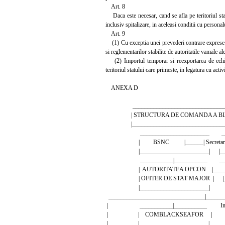
Art. 8
Daca este necesar, cand se afla pe teritoriul stat
inclusiv spitalizare, in aceleasi conditii cu personal
Art. 9
(1) Cu exceptia unei prevederi contrare exprese i
si reglementarilor stabilite de autoritatile vamale al
(2) Importul temporar si reexportarea de echipam
teritoriul statului care primeste, in legatura cu a
ANEXA D
_______________________________
| STRUCTURA DE COMANDA A BLA
|________________________________
_______________________ ______
| BSNC |______| Secretariatu
|_______________________| |_____
___________|___________ ______
| AUTORITATEA OPCON |______| O
| OFITER DE STAT MAJOR | |_____
|_______________________|
________________________________|______
| ___________|___________ Imbarcat
| | COMBLACKSEAFOR | navei
| |____________________