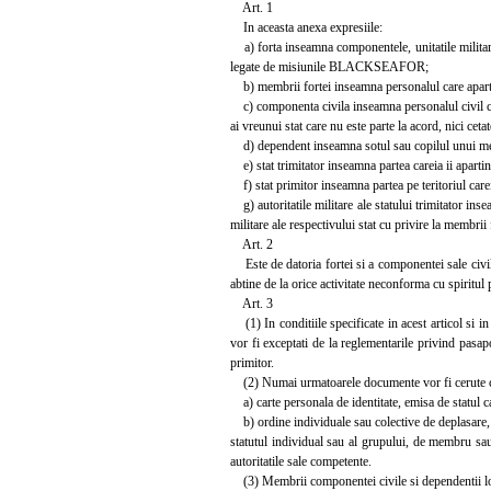
Art. 1
In aceasta anexa expresiile:
a) forta inseamna componentele, unitatile militare 
legate de misiunile BLACKSEAFOR;
b) membrii fortei inseamna personalul care aparti
c) componenta civila inseamna personalul civil care i
ai vreunui stat care nu este parte la acord, nici cetat
d) dependent inseamna sotul sau copilul unui membr
e) stat trimitator inseamna partea careia ii apartin
f) stat primitor inseamna partea pe teritoriul ca
g) autoritatile militare ale statului trimitator inse
militare ale respectivului stat cu privire la membrii
Art. 2
Este de datoria fortei si a componentei sale civile
abtine de la orice activitate neconforma cu spiritul 
Art. 3
(1) In conditiile specificate in acest articol si in 
vor fi exceptati de la reglementarile privind pasapor
primitor.
(2) Numai urmatoarele documente vor fi cerute cu
a) carte personala de identitate, emisa de statul ca
b) ordine individuale sau colective de deplasare, in
statutul individual sau al grupului, de membru sau 
autoritatile sale competente.
(3) Membrii componentei civile si dependentii lor v