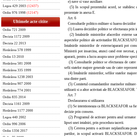
e) nave si vase auxiliare.
Legea 429 2003
(12437)
(5) In scopul prezentului acord, se stabile
prezentate in anexa E.
Ordin 976 1998
(12147)
Art. 6
Ultimele acte citite
Consultarile politico-militare si luarea deciziilor
(1) Luarea deciziilor politice se efectueaza prin int
Ordin 721 2009
(2) Intalnirile ministrilor afacerilor externe sau 
Decizia 1172 2009
aspectelor politice ale activitatilor BLACKSEAFOR
Decizia 22 2013
Intalnirile ministrilor de externe/apararii pot c
Hotărârea 578 1999
Ministrii pot insarcina, atunci cand este necesar, 
apararii, pentru a lucra asupra unor probleme speci
Ordin 13 2010
(3) Consultarile politice se efectueaza de catre re
Hotărârea 581 2008
sefii statelor majore generale sau de catre reprezent
Hotărârea 335 1999
(4) Intalnirile ministrilor, sefilor statelor majore 
Hotărârea 1238 2003
una dintre parti.
(5) Comitetul comandantilor marinelor militare di
Hotărârea 907 2000
utilizarii si a altor activitati ale BLACKSEAFOR.
Hotărârea 774 2001
Art. 7
Ordin 835 2014
Desfasurarea si utilizarea
Decizia 1161 2009
(1) Se intentioneaza ca BLACKSEAFOR sa fie utiliza
Hotărârea 1177 2000
decizie prin consens.
(2) Programul de activare pentru anul urmator este 
Legea 440 2002
lipsei unei intalniri, prin procedura tacerii.
Ordin 996 2006
(3) Cererea pentru o activare neplanificata poate 
Ordin 1356 2017
partilor, in scopul activarii BLACKSEAFOR. Dupa l