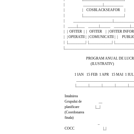
| ___________|_______
| | COSBLACKSEAFO
| |____________________
| ______________________|_________
| _____|____ ______|______ _________|
| | OFITER | | OFITER | | OFITER INFO
| | OPERATII | | COMUNICATII | | PUBL
| |__________| |_____________| |_________
|_______________________________________
PROGRAM ANUAL DE LUCR
(ILUSTRATIV)
1 IAN 15 FEB 1 APR 15 MAI 1 IUL 
___________________________________
|_______|_______|_______|_______|______
Intalnirea
Grupului de __
planificare |__|
(Coordonarea
finala)
_
COCC |_|
______