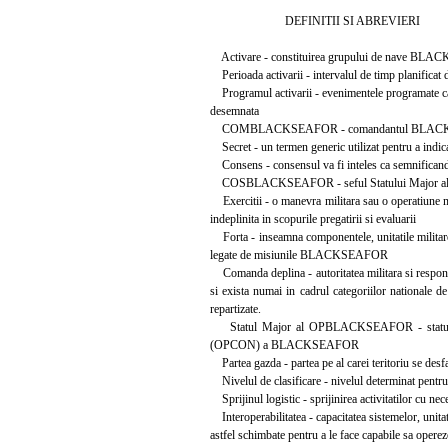
DEFINITII SI ABREVIERI
Activare - constituirea grupului de nave BLACKSE
Perioada activarii - intervalul de timp planificat de
Programul activarii - evenimentele programate care 
desemnata
COMBLACKSEAFOR - comandantul BLA
Secret - un termen generic utilizat pentru a indic
Consens - consensul va fi inteles ca semnificand abs
COSBLACKSEAFOR - seful Statului Major
Exercitii - o manevra militara sau o operatiune m
indeplinita in scopurile pregatirii si evaluarii
Forta - inseamna componentele, unitatile militare 
legate de misiunile BLACKSEAFOR
Comanda deplina - autoritatea militara si responsab
si exista numai in cadrul categoriilor national
repartizate.
Statul Major al OPBLACKSEAFOR - statul major a
(OPCON) a BLACKSEAFOR
Partea gazda - partea pe al carei teritoriu se d
Nivelul de clasificare - nivelul determinat pentru p
Sprijinul logistic - sprijinirea activitatilor cu nece
Interoperabilitatea - capacitatea sistemelor, unitatil
astfel schimbate pentru a le face capabile sa opere