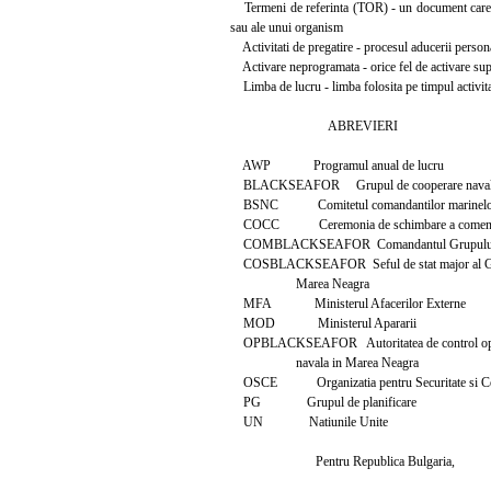
Termeni de referinta (TOR) - un document care def
sau ale unui organism
Activitati de pregatire - procesul aducerii personalu
Activare neprogramata - orice fel de activare supli
Limba de lucru - limba folosita pe timpul activitatilo
ABREVIERI
AWP Programul anual de lucru
BLACKSEAFOR Grupul de cooperare navala 
BSNC Comitetul comandantilor marinelor mi
COCC Ceremonia de schimbare a comenz
COMBLACKSEAFOR Comandantul Grupului de c
COSBLACKSEAFOR Seful de stat major al Grup
Marea Neagra
MFA Ministerul Afacerilor Externe
MOD Ministerul Apararii
OPBLACKSEAFOR Autoritatea de control operat
navala in Marea Neagra
OSCE Organizatia pentru Securitate si Coo
PG Grupul de planificare
UN Natiunile Unite
Pentru Republica Bulgaria,