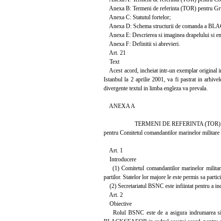
Anexa B: Termeni de referinta (TOR) pentru Grup
Anexa C: Statutul fortelor;
Anexa D: Schema structurii de comanda a BLACK
Anexa E: Descrierea si imaginea drapelului 
Anexa F: Definitii si abrevieri.
Art. 21
Text
Acest acord, incheiat intr-un exemplar original in l
Istanbul la 2 aprilie 2001, va fi pastrat in arhive
divergente textul in limba engleza va prevala.
ANEXA A
TERMENI DE REFERINTA (TOR)
pentru Comitetul comandantilor marinelor militar
Art. 1
Introducere
(1) Comitetul comandantilor marinelor militare
partilor. Statelor lor majore le este permis sa partic
(2) Secretariatul BSNC este infiintat pentru a ind
Art. 2
Obiective
Rolul BSNC este de a asigura indrumarea si su