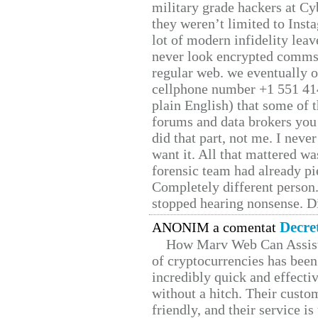
military grade hackers at Cy
they weren’t limited to Inst
lot of modern infidelity leav
never look encrypted comms, 
regular web. we eventually 
cellphone number +1 551 41
plain English) that some of t
forums and data brokers you 
did that part, not me. I neve
want it. All that mattered w
forensic team had already pie
Completely different person
stopped hearing nonsense. Di
Decre
ANONIM a comentat
How Marv Web Can Assist
of cryptocurrencies has be
incredibly quick and effecti
without a hitch. Their custo
friendly, and their service i