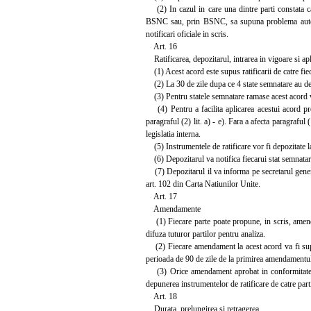
(2) In cazul in care una dintre parti constata ca
BSNC sau, prin BSNC, sa supuna problema autorita
notificari oficiale in scris.
Art. 16
Ratificarea, depozitarul, intrarea in vigoare si ap
(1) Acest acord este supus ratificarii de catre fiec
(2) La 30 de zile dupa ce 4 state semnatare au depu
(3) Pentru statele semnatare ramase acest acord va 
(4) Pentru a facilita aplicarea acestui acord prev
paragraful (2) lit. a) - e). Fara a afecta paragraful
legislatia interna.
(5) Instrumentele de ratificare vor fi depozitate 
(6) Depozitarul va notifica fiecarui stat semnatar 
(7) Depozitarul il va informa pe secretarul general
art. 102 din Carta Natiunilor Unite.
Art. 17
Amendamente
(1) Fiecare parte poate propune, in scris, amenda
difuza tuturor partilor pentru analiza.
(2) Fiecare amendament la acest acord va fi supus a
perioada de 90 de zile de la primirea amendamentului
(3) Orice amendament aprobat in conformitate cu p
depunerea instrumentelor de ratificare de catre part
Art. 18
Durata, prelungirea si retragerea