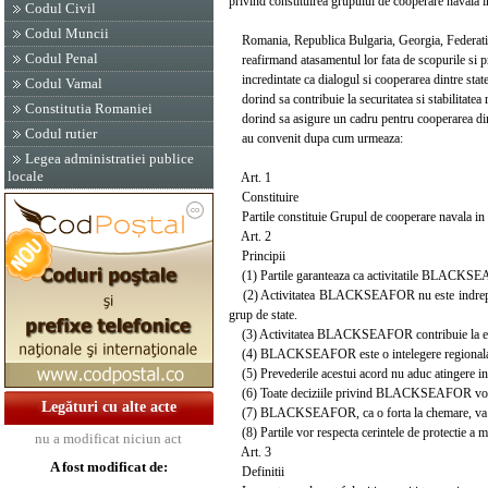
privind constituirea grupului de cooperare navala
Codul Civil
Codul Muncii
Romania, Republica Bulgaria, Georgia, Federatia 
Codul Penal
reafirmand atasamentul lor fata de scopurile si pr
incredintate ca dialogul si cooperarea dintre state
Codul Vamal
dorind sa contribuie la securitatea si stabilitatea r
Constitutia Romaniei
dorind sa asigure un cadru pentru cooperarea dint
Codul rutier
au convenit dupa cum urmeaza:
Legea administratiei publice
locale
Art. 1
Constituire
Partile constituie Grupul de cooperare naval
Art. 2
Principii
(1) Partile garanteaza ca activitatile BLACKSEAFO
(2) Activitatea BLACKSEAFOR nu este indreptata im
grup de state.
(3) Activitatea BLACKSEAFOR contribuie la eforturil
(4) BLACKSEAFOR este o intelegere regionala, de 
(5) Prevederile acestui acord nu aduc atingere in ni
(6) Toate deciziile privind BLACKSEAFOR vor fi 
Legături cu alte acte
(7) BLACKSEAFOR, ca o forta la chemare, va fi ac
(8) Partile vor respecta cerintele de protectie a 
nu a modificat niciun act
Art. 3
A fost modificat de:
Definitii