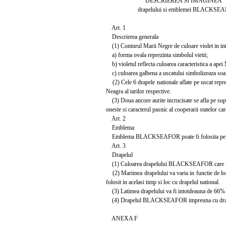
DESCRIEREA SI IMAGINEA
drapelului si emblemei BLACKSEA
Art. 1
Descrierea generala
(1) Conturul Marii Negre de culoare violet in inter
a) forma ovala reprezinta simbolul vietii;
b) violetul reflecta culoarea caracteristica a apei
c) culoarea galbena a uscatului simbolizeaza soare
(2) Cele 6 drapele nationale aflate pe uscat repr
Neagra al tarilor respective.
(3) Doua ancore aurite incrucisate se afla pe supra
oneste si caracterul pasnic al cooperarii statelor ca
Art. 2
Emblema
Emblema BLACKSEAFOR poate fi folosita pe do
Art. 3
Drapelul
(1) Culoarea drapelului BLACKSEAFOR care inc
(2) Marimea drapelului va varia in functie de l
folosit in acelasi timp si loc cu drapelul national.
(3) Latimea drapelului va fi intotdeauna de 66% 
(4) Drapelul BLACKSEAFOR impreuna cu drapelel
ANEXA F