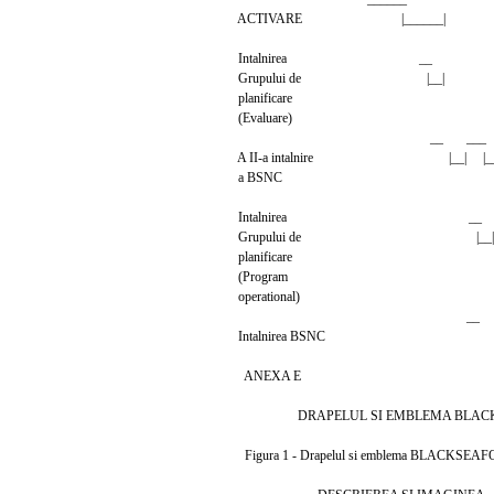
ACTIVARE |______|
Intalnirea __
Grupului de |__|
planificare
(Evaluare)
__ ___
A II-a intalnire |__| |__
a BSNC
Intalnirea __
Grupului de |__|
planificare
(Program
operational)
__
Intalnirea BSNC |_
ANEXA E
DRAPELUL SI EMBLEMA BLACK
Figura 1 - Drapelul si emblema BLACKSEAFOR - se 