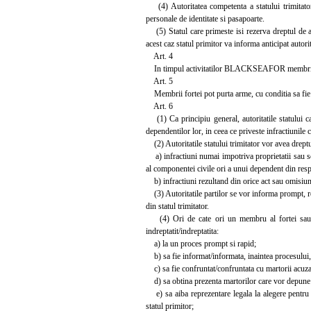
(4) Autoritatea competenta a statului trimitator v
personale de identitate si pasapoarte.
(5) Statul care primeste isi rezerva dreptul de a r
acest caz statul primitor va informa anticipat autori
Art. 4
In timpul activitatilor BLACKSEAFOR membrii forte
Art. 5
Membrii fortei pot purta arme, cu conditia sa fie au
Art. 6
(1) Ca principiu general, autoritatile statului ca
dependentilor lor, in ceea ce priveste infractiunile 
(2) Autoritatile statului trimitator vor avea dreptu
a) infractiuni numai impotriva proprietatii sau sec
al componentei civile ori a unui dependent din respe
b) infractiuni rezultand din orice act sau omisiune
(3) Autoritatile partilor se vor informa prompt, re
din statul trimitator.
(4) Ori de cate ori un membru al fortei sau o c
indreptatit/indreptatita:
a) la un proces prompt si rapid;
b) sa fie informat/informata, inaintea procesului, 
c) sa fie confruntat/confruntata cu martorii acuzar
d) sa obtina prezenta martorilor care vor depune ma
e) sa aiba reprezentare legala la alegere pentru ap
statul primitor;