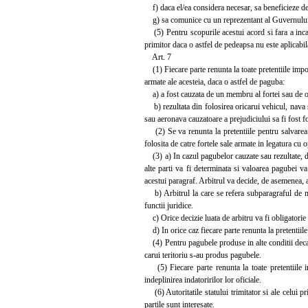
f) daca el/ea considera necesar, sa beneficieze de 
g) sa comunice cu un reprezentant al Guvernului sta
(5) Pentru scopurile acestui acord si fara a incalc
primitor daca o astfel de pedeapsa nu este aplicabila 
Art. 7
(1) Fiecare parte renunta la toate pretentiile impotr
armate ale acesteia, daca o astfel de paguba:
a) a fost cauzata de un membru al fortei sau de o
b) rezultata din folosirea oricarui vehicul, nava sa
sau aeronava cauzatoare a prejudiciului sa fi fost 
(2) Se va renunta la pretentiile pentru salvarea ma
folosita de catre fortele sale armate in legatur
(3) a) In cazul pagubelor cauzate sau rezultate, du
alte parti va fi determinata si valoarea pagubei va
acestui paragraf. Arbitrul va decide, de asemenea, a
b) Arbitrul la care se refera subparagraful de mai 
functii juridice.
c) Orice decizie luata de arbitru va fi obligatorie s
d) In orice caz fiecare parte renunta la pretentiile
(4) Pentru pagubele produse in alte conditii decat c
carui teritoriu s-au produs pagubele.
(5) Fiecare parte renunta la toate pretentiile im
indeplinirea indatoririlor lor oficiale.
(6) Autoritatile statului trimitator si ale celui pr
partile sunt interesate.