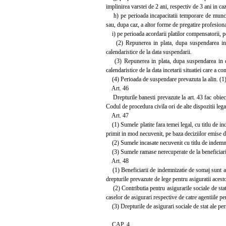
implinirea varstei de 2 ani, respectiv de 3 ani in ca
h) pe perioada incapacitatii temporare de munca ma
sau, dupa caz, a altor forme de pregatire profesional
i) pe perioada acordarii platilor compensatorii, pot
(2) Repunerea in plata, dupa suspendarea in cond
calendaristice de la data suspendarii.
(3) Repunerea in plata, dupa suspendarea in condit
calendaristice de la data incetarii situatiei care a c
(4) Perioada de suspendare prevazuta la alin. (1) l
Art. 46
Drepturile banesti prevazute la art. 43 fac obiectu
Codul de procedura civila ori de alte dispozitii lega
Art. 47
(1) Sumele platite fara temei legal, cu titlu de ind
primit in mod necuvenit, pe baza deciziilor emise de
(2) Sumele incasate necuvenit cu titlu de indemniza
(3) Sumele ramase nerecuperate de la beneficiari
Art. 48
(1) Beneficiarii de indemnizatie de somaj sunt asigu
drepturile prevazute de lege pentru asiguratii acest
(2) Contributia pentru asigurarile sociale de stat 
caselor de asigurari respective de catre agentiile p
(3) Drepturile de asigurari sociale de stat ale per
CAP. 4