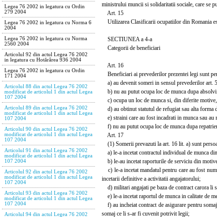
ministrului muncii si solidaritatii sociale, care se 
Legea 76 2002 in legatura cu Ordin
279 2004
Art. 15
Utilizarea Clasificarii ocupatiilor din Romania es
Legea 76 2002 in legatura cu Norma 6
2004
SECTIUNEA a 4-a
Legea 76 2002 in legatura cu Norma
2560 2004
Categorii de beneficiari
Articolul 92 din actul Legea 76 2002
in legatura cu Hotărârea 936 2004
Art. 16
Legea 76 2002 in legatura cu Ordin
Beneficiari ai prevederilor prezentei legi sunt per
171 2004
a) au devenit someri in sensul prevederilor art. 5 p
Articolul 88 din actul Legea 76 2002
b) nu au putut ocupa loc de munca dupa absolvirea 
modificat de articolul 1 din actul Legea
107 2004
c) ocupa un loc de munca si, din diferite motive,
Articolul 89 din actul Legea 76 2002
d) au obtinut statutul de refugiat sau alta forma d
modificat de articolul 1 din actul Legea
e) straini care au fost incadrati in munca sau au r
107 2004
f) nu au putut ocupa loc de munca dupa repatriere
Articolul 90 din actul Legea 76 2002
Art. 17
modificat de articolul 1 din actul Legea
107 2004
(1) Somerii prevazuti la art. 16 lit. a) sunt persoa
Articolul 91 din actul Legea 76 2002
a) le-a incetat contractul individual de munca din
modificat de articolul 1 din actul Legea
b) le-au incetat raporturile de serviciu din motive
107 2004
c) le-a incetat mandatul pentru care au fost numiti
Articolul 92 din actul Legea 76 2002
modificat de articolul 1 din actul Legea
incetarii definitive a activitatii angajatorului;
107 2004
d) militari angajati pe baza de contract carora li s-
Articolul 93 din actul Legea 76 2002
e) le-a incetat raportul de munca in calitate de m
modificat de articolul 1 din actul Legea
107 2004
f) au incheiat contract de asigurare pentru somaj si
somaj ce li s-ar fi cuvenit potrivit legii;
Articolul 94 din actul Legea 76 2002