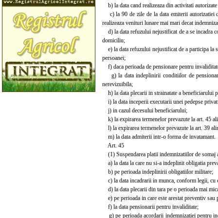
b) la data cand realizeaza din activitati autorizate
c) la 90 de zile de la data emiterii autorizatiei d
realizeaza venituri lunare mai mari decat indemniza
d) la data refuzului nejustificat de a se incadra co
domiciliu;
e) la data refuzului nejustificat de a participa la 
persoanei;
f) daca perioada de pensionare pentru invaliditat
g) la data indeplinirii conditiilor de pensionare 
nerevizuibila;
h) la data plecarii in strainatate a beneficiarului 
i) la data inceperii executarii unei pedepse privat
j) in cazul decesului beneficiarului;
k) la expirarea termenelor prevazute la art. 45 alin
l) la expirarea termenelor prevazute la art. 39 alin. 
m) la data admiterii intr-o forma de invatamant.
Art. 45
(1) Suspendarea platii indemnizatiilor de somaj a
a) la data la care nu si-a indeplinit obligatia prevazu
b) pe perioada indeplinirii obligatiilor militare;
c) la data incadrarii in munca, conform legii, cu 
d) la data plecarii din tara pe o perioada mai mica
e) pe perioada in care este arestat preventiv sau p
f) la data pensionarii pentru invaliditate;
g) pe perioada acordarii indemnizatiei pentru inca