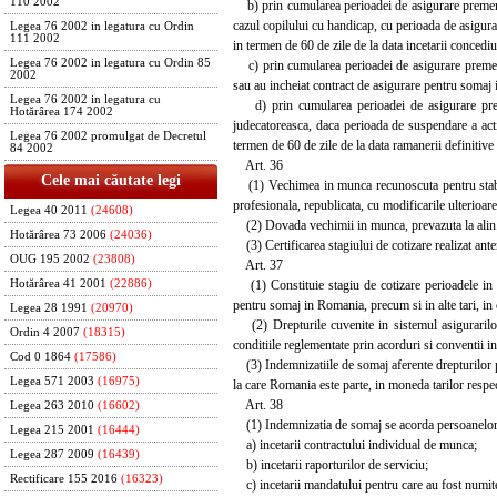
110 2002
b) prin cumularea perioadei de asigurare premergat
cazul copilului cu handicap, cu perioada de asigurar
Legea 76 2002 in legatura cu Ordin
111 2002
in termen de 60 de zile de la data incetarii concediu
Legea 76 2002 in legatura cu Ordin 85
c) prin cumularea perioadei de asigurare premergat
2002
sau au incheiat contract de asigurare pentru somaj in
Legea 76 2002 in legatura cu
d) prin cumularea perioadei de asigurare premerga
Hotărârea 174 2002
judecatoreasca, daca perioada de suspendare a acti
Legea 76 2002 promulgat de Decretul
termen de 60 de zile de la data ramanerii definitive 
84 2002
Art. 36
Cele mai căutate legi
(1) Vechimea in munca recunoscuta pentru stabilir
profesionala, republicata, cu modificarile ulterioare,
Legea 40 2011
(24608)
(2) Dovada vechimii in munca, prevazuta la alin. (
Hotărârea 73 2006
(24036)
(3) Certificarea stagiului de cotizare realizat anter
OUG 195 2002
(23808)
Art. 37
(1) Constituie stagiu de cotizare perioadele in ca
Hotărârea 41 2001
(22886)
pentru somaj in Romania, precum si in alte tari, in c
Legea 28 1991
(20970)
(2) Drepturile cuvenite in sistemul asigurarilor 
Ordin 4 2007
(18315)
conditiile reglementate prin acorduri si conventii i
Cod 0 1864
(17586)
(3) Indemnizatiile de somaj aferente drepturilor prev
Legea 571 2003
(16975)
la care Romania este parte, in moneda tarilor respe
Art. 38
Legea 263 2010
(16602)
(1) Indemnizatia de somaj se acorda persoanelor pre
Legea 215 2001
(16444)
a) incetarii contractului individual de munca;
Legea 287 2009
(16439)
b) incetarii raporturilor de serviciu;
Rectificare 155 2016
(16323)
c) incetarii mandatului pentru care au fost numite