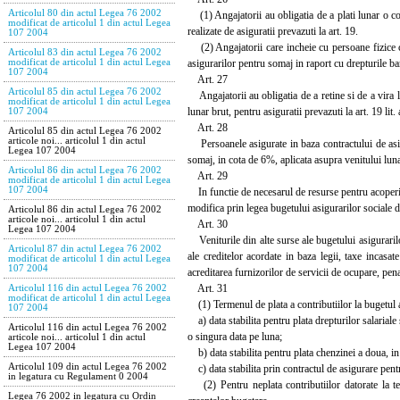
Articolul 80 din actul Legea 76 2002
(1) Angajatorii au obligatia de a plati lunar o con
modificat de articolul 1 din actul Legea
realizate de asiguratii prevazuti la art. 19.
107 2004
(2) Angajatorii care incheie cu persoane fizice con
Articolul 83 din actul Legea 76 2002
asigurarilor pentru somaj in raport cu drepturile ba
modificat de articolul 1 din actul Legea
107 2004
Art. 27
Articolul 85 din actul Legea 76 2002
Angajatorii au obligatia de a retine si de a vira l
modificat de articolul 1 din actul Legea
lunar brut, pentru asiguratii prevazuti la art. 19 lit.
107 2004
Art. 28
Articolul 85 din actul Legea 76 2002
articole noi... articolul 1 din actul
Persoanele asigurate in baza contractului de asigu
Legea 107 2004
somaj, in cota de 6%, aplicata asupra venitului luna
Articolul 86 din actul Legea 76 2002
Art. 29
modificat de articolul 1 din actul Legea
107 2004
In functie de necesarul de resurse pentru acoperirea
modifica prin legea bugetului asigurarilor sociale d
Articolul 86 din actul Legea 76 2002
articole noi... articolul 1 din actul
Art. 30
Legea 107 2004
Veniturile din alte surse ale bugetului asigurarilor
Articolul 87 din actul Legea 76 2002
ale creditelor acordate in baza legii, taxe incas
modificat de articolul 1 din actul Legea
107 2004
acreditarea furnizorilor de servicii de ocupare, pena
Art. 31
Articolul 116 din actul Legea 76 2002
modificat de articolul 1 din actul Legea
(1) Termenul de plata a contributiilor la bugetul as
107 2004
a) data stabilita pentru plata drepturilor salariale
Articolul 116 din actul Legea 76 2002
o singura data pe luna;
articole noi... articolul 1 din actul
Legea 107 2004
b) data stabilita pentru plata chenzinei a doua, in 
Articolul 109 din actul Legea 76 2002
c) data stabilita prin contractul de asigurare pent
in legatura cu Regulament 0 2004
(2) Pentru neplata contributiilor datorate la ter
Legea 76 2002 in legatura cu Ordin