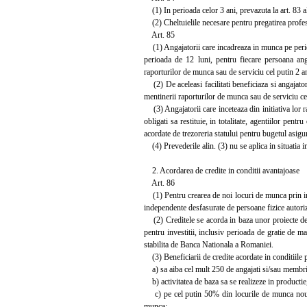
(1) In perioada celor 3 ani, prevazuta la art. 83 al
(2) Cheltuielile necesare pentru pregatirea profesio
Art. 85
(1) Angajatorii care incadreaza in munca pe perioa
perioada de 12 luni, pentru fiecare persoana ang
raporturilor de munca sau de serviciu cel putin 2 an
(2) De aceleasi facilitati beneficiaza si angajato
mentinerii raporturilor de munca sau de serviciu cel
(3) Angajatorii care inceteaza din initiativa lor r
obligati sa restituie, in totalitate, agentiilor pen
acordate de trezoreria statului pentru bugetul asigu
(4) Prevederile alin. (3) nu se aplica in situatia i
2. Acordarea de credite in conditii avantajoase
Art. 86
(1) Pentru crearea de noi locuri de munca prin infiin
independente desfasurate de persoane fizice autoriza
(2) Creditele se acorda in baza unor proiecte de f
pentru investitii, inclusiv perioada de gratie de 
stabilita de Banca Nationala a Romaniei.
(3) Beneficiarii de credite acordate in conditiile p
a) sa aiba cel mult 250 de angajati si/sau membri
b) activitatea de baza sa se realizeze in productie,
c) pe cel putin 50% din locurile de munca nou-cre
munca;