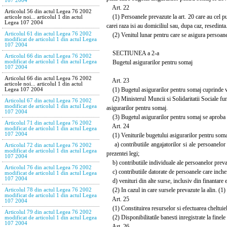
107 2004
Art. 22
Articolul 56 din actul Legea 76 2002
(1) Persoanele prevazute la art. 20 care au cel pu
articole noi... articolul 1 din actul
Legea 107 2004
carei raza isi au domiciliul sau, dupa caz, resedinta
Articolul 61 din actul Legea 76 2002
(2) Venitul lunar pentru care se asigura persoanele
modificat de articolul 1 din actul Legea
107 2004
SECTIUNEA a 2-a
Articolul 66 din actul Legea 76 2002
Bugetul asigurarilor pentru somaj
modificat de articolul 1 din actul Legea
107 2004
Articolul 66 din actul Legea 76 2002
Art. 23
articole noi... articolul 1 din actul
(1) Bugetul asigurarilor pentru somaj cuprinde veni
Legea 107 2004
(2) Ministerul Muncii si Solidaritatii Sociale fu
Articolul 67 din actul Legea 76 2002
modificat de articolul 1 din actul Legea
asigurarilor pentru somaj.
107 2004
(3) Bugetul asigurarilor pentru somaj se aproba pr
Articolul 71 din actul Legea 76 2002
Art. 24
modificat de articolul 1 din actul Legea
107 2004
(1) Veniturile bugetului asigurarilor pentru somaj
a) contributiile angajatorilor si ale persoanelor jur
Articolul 72 din actul Legea 76 2002
modificat de articolul 1 din actul Legea
prezentei legi;
107 2004
b) contributiile individuale ale persoanelor prevaz
Articolul 76 din actul Legea 76 2002
c) contributiile datorate de persoanele care inche
modificat de articolul 1 din actul Legea
107 2004
d) venituri din alte surse, inclusiv din finantare 
(2) In cazul in care sursele prevazute la alin. (1) n
Articolul 78 din actul Legea 76 2002
modificat de articolul 1 din actul Legea
Art. 25
107 2004
(1) Constituirea resurselor si efectuarea cheltuieli
Articolul 79 din actul Legea 76 2002
(2) Disponibilitatile banesti inregistrate la finele
modificat de articolul 1 din actul Legea
107 2004
Art. 26