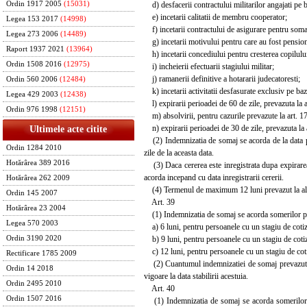
d) desfacerii contractului militarilor angajati pe b
Ordin 1917 2005
(15031)
e) incetarii calitatii de membru cooperator;
Legea 153 2017
(14998)
f) incetarii contractului de asigurare pentru soma
Legea 273 2006
(14489)
g) incetarii motivului pentru care au fost pension
Raport 1937 2021
(13964)
h) incetarii concediului pentru cresterea copilului 
Ordin 1508 2016
(12975)
i) incheierii efectuarii stagiului militar;
j) ramanerii definitive a hotararii judecatoresti;
Ordin 560 2006
(12484)
k) incetarii activitatii desfasurate exclusiv pe baz
Legea 429 2003
(12438)
l) expirarii perioadei de 60 de zile, prevazuta la art
Ordin 976 1998
(12151)
m) absolvirii, pentru cazurile prevazute la art. 17 a
n) expirarii perioadei de 30 de zile, prevazuta la art
Ultimele acte citite
(2) Indemnizatia de somaj se acorda de la data pre
Ordin 1284 2010
zile de la aceasta data.
Hotărârea 389 2016
(3) Daca cererea este inregistrata dupa expirarea 
acorda incepand cu data inregistrarii cererii.
Hotărârea 262 2009
(4) Termenul de maximum 12 luni prevazut la alin.
Ordin 145 2007
Art. 39
Hotărârea 23 2004
(1) Indemnizatia de somaj se acorda somerilor preva
Legea 570 2003
a) 6 luni, pentru persoanele cu un stagiu de cotiza
b) 9 luni, pentru persoanele cu un stagiu de cotiza
Ordin 3190 2020
c) 12 luni, pentru persoanele cu un stagiu de cot
Rectificare 1785 2009
(2) Cuantumul indemnizatiei de somaj prevazute la
Ordin 14 2018
vigoare la data stabilirii acestuia.
Ordin 2495 2010
Art. 40
Ordin 1507 2016
(1) Indemnizatia de somaj se acorda somerilor pre