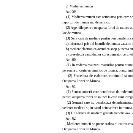
2. Medierea muncii
Art. 59
(1) Medierea muncii este activitatea prin care se r
raporturi de munca sau de serviciu.
(2) Agentiile pentru ocuparea fortei de munca au ob
loc de munca.
(3) Serviciile de mediere pentru persoanele in cau
a) informatii privind locurile de munca vacante si 
b) mediere electronica avand ca scop punerea autom
c) preselectia candidatilor corespunzator cerintelor
Art. 60
(1) In vederea realizarii masurilor pentru stimula
persoana in cautarea unui loc de munca, planul ind
(2) Procedura de elaborare, continutul si monito
Ocuparea Fortei de Munca.
Art. 61
(1) Pentru somerii care beneficiaza de indemnizatii
pentru ocuparea fortei de munca la care sunt inregist
(2) Somerii care nu beneficiaza de indemnizatii d
vederea medierii si, in cazul neincadrarii in munca, 
(3) De servicii de mediere gratuite beneficiaza, la c
Art. 62
Medierea muncii se poate realiza si contra-cost de
Ocuparea Fortei de Munca.