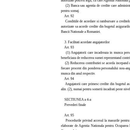
autorizate potrivit legii, cu care Agentia National
(2) Banca sau agentia de credite care administre
pentru somaj.
Art. 92
Conditiile de acordare si rambursare a creditelor, 
autorizate sa acorde credite din bugetul asigurari
Bancii Nationale a Romaniei.
3. Facilitati acordate angajatorilor
Art. 93
(1) Angajatorii care incadreaza in munca persoane
beneficiaza de reducerea sumei reprezentand contri
(2) Reducerea contributiei se acorda incepand din
fiecare procent din ponderea personalului nou-anga
munca din anul respectiv.
Art. 94
Angajatorii care primesc credite din bugetul asigur
alin. (2), numai pentru somerii incadrati peste nivel
SECTIUNEA a 4-a
Prevederi finale
Art. 95
Procedurile privind accesul la masurile pentru st
elaborate de Agentia Nationala pentru Ocuparea Fo