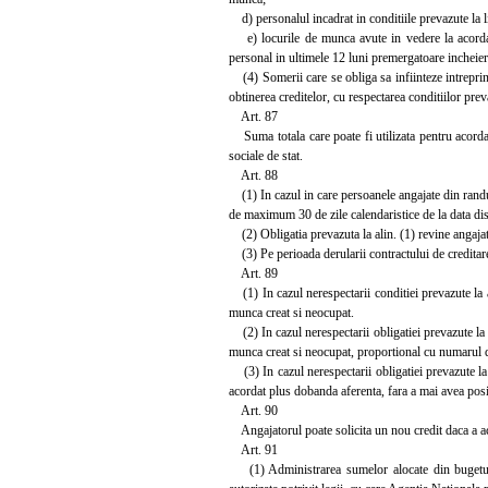
d) personalul incadrat in conditiile prevazute la lit.
e) locurile de munca avute in vedere la acordarea
personal in ultimele 12 luni premergatoare incheieri
(4) Somerii care se obliga sa infiinteze intreprinder
obtinerea creditelor, cu respectarea conditiilor preva
Art. 87
Suma totala care poate fi utilizata pentru acordar
sociale de stat.
Art. 88
(1) In cazul in care persoanele angajate din randul 
de maximum 30 de zile calendaristice de la data dis
(2) Obligatia prevazuta la alin. (1) revine angajato
(3) Pe perioada derularii contractului de creditare 
Art. 89
(1) In cazul nerespectarii conditiei prevazute la ar
munca creat si neocupat.
(2) In cazul nerespectarii obligatiei prevazute la a
munca creat si neocupat, proportional cu numarul 
(3) In cazul nerespectarii obligatiei prevazute la a
acordat plus dobanda aferenta, fara a mai avea posibi
Art. 90
Angajatorul poate solicita un nou credit daca a achi
Art. 91
(1) Administrarea sumelor alocate din bugetul a