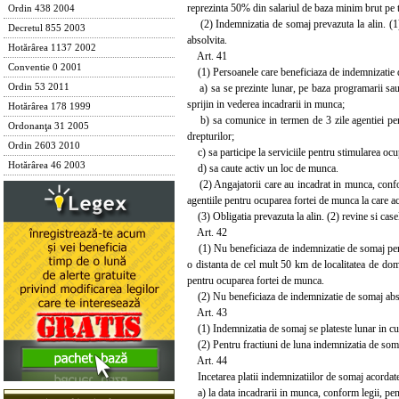
reprezinta 50% din salariul de baza minim brut pe tar
Ordin 438 2004
(2) Indemnizatia de somaj prevazuta la alin. (1) s
Decretul 855 2003
absolvita.
Hotărârea 1137 2002
Art. 41
Conventie 0 2001
(1) Persoanele care beneficiaza de indemnizatie d
a) sa se prezinte lunar, pe baza programarii sau or
Ordin 53 2011
sprijin in vederea incadrarii in munca;
Hotărârea 178 1999
b) sa comunice in termen de 3 zile agentiei pentr
Ordonanţa 31 2005
drepturilor;
Ordin 2603 2010
c) sa participe la serviciile pentru stimularea ocup
Hotărârea 46 2003
d) sa caute activ un loc de munca.
(2) Angajatorii care au incadrat in munca, confor
agentiile pentru ocuparea fortei de munca la care ace
(3) Obligatia prevazuta la alin. (2) revine si caselo
Art. 42
(1) Nu beneficiaza de indemnizatie de somaj persoane
o distanta de cel mult 50 km de localitatea de domi
pentru ocuparea fortei de munca.
(2) Nu beneficiaza de indemnizatie de somaj absolv
Art. 43
(1) Indemnizatia de somaj se plateste lunar in cuant
(2) Pentru fractiuni de luna indemnizatia de somaj
Art. 44
Incetarea platii indemnizatiilor de somaj acordate
a) la data incadrarii in munca, conform legii, pen