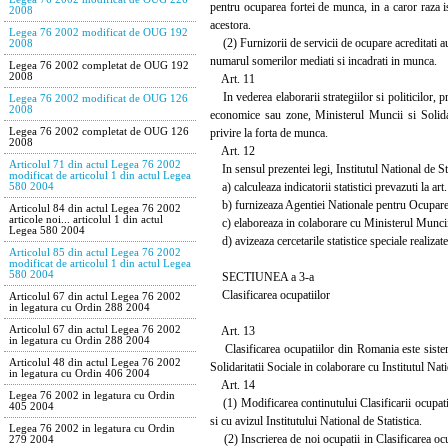
pentru ocuparea fortei de munca, in a caror raza is
2008
acestora.
Legea 76 2002 modificat de OUG 192
(2) Furnizorii de servicii de ocupare acreditati au
2008
numarul somerilor mediati si incadrati in munca.
Legea 76 2002 completat de OUG 192
2008
Art. 11
In vederea elaborarii strategiilor si politicilor, 
Legea 76 2002 modificat de OUG 126
2008
economice sau zone, Ministerul Muncii si Solidari
privire la forta de munca.
Legea 76 2002 completat de OUG 126
2008
Art. 12
Articolul 71 din actul Legea 76 2002
In sensul prezentei legi, Institutul National de Sta
modificat de articolul 1 din actul Legea
a) calculeaza indicatorii statistici prevazuti la art. 6
580 2004
b) furnizeaza Agentiei Nationale pentru Ocuparea F
Articolul 84 din actul Legea 76 2002
articole noi... articolul 1 din actul
c) elaboreaza in colaborare cu Ministerul Muncii si 
Legea 580 2004
d) avizeaza cercetarile statistice speciale realiza
Articolul 85 din actul Legea 76 2002
modificat de articolul 1 din actul Legea
580 2004
SECTIUNEA a 3-a
Clasificarea ocupatiilor
Articolul 67 din actul Legea 76 2002
in legatura cu Ordin 288 2004
Art. 13
Articolul 67 din actul Legea 76 2002
in legatura cu Ordin 288 2004
Clasificarea ocupatiilor din Romania este sistemu
Articolul 48 din actul Legea 76 2002
Solidaritatii Sociale in colaborare cu Institutul Nati
in legatura cu Ordin 406 2004
Art. 14
Legea 76 2002 in legatura cu Ordin
(1) Modificarea continutului Clasificarii ocupati
405 2004
si cu avizul Institutului National de Statistica.
Legea 76 2002 in legatura cu Ordin
(2) Inscrierea de noi ocupatii in Clasificarea ocup
279 2004