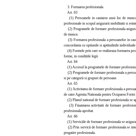
3. Formarea profesionala
Art. 63
(1) Persoanele in cautarea unui loc de munca po
profesionale in scopul asigurarii mobilitatii si reint
(2) Programele de formare profesionala asigura, con
de munca.
(3) Formarea profesionala a persoanelor in cautar
concordanta cu optiunile si aptitudinile individuale
(4) Formele prin care se realizeaza formarea profes
forme, in conditiile legii.
Art. 64
(1) Accesul la programele de formare profesionala 
(2) Programele de formare profesionala a persoane
si pe categorii si grupuri de persoane.
Art. 65
(1) Activitatea de formare profesionala a persoan
de catre Agentia Nationala pentru Ocuparea Forte
(2) Planul national de formare profesionala se apr
(3) Finantarea activitatii de formare profesional
profesionala aprobat.
Art. 66
(1) Serviciile de formare profesionala se asigura gra
(2) Prin servicii de formare profesionala se intele
pregatire profesionala.