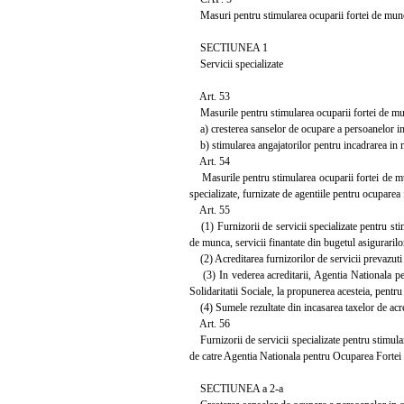
Masuri pentru stimularea ocuparii fortei de mun
SECTIUNEA 1
Servicii specializate
Art. 53
Masurile pentru stimularea ocuparii fortei de mu
a) cresterea sanselor de ocupare a persoanelor in
b) stimularea angajatorilor pentru incadrarea in 
Art. 54
Masurile pentru stimularea ocuparii fortei de munc
specializate, furnizate de agentiile pentru ocuparea 
Art. 55
(1) Furnizorii de servicii specializate pentru stim
de munca, servicii finantate din bugetul asiguraril
(2) Acreditarea furnizorilor de servicii prevazuti
(3) In vederea acreditarii, Agentia Nationala pen
Solidaritatii Sociale, la propunerea acesteia, pentru 
(4) Sumele rezultate din incasarea taxelor de acred
Art. 56
Furnizorii de servicii specializate pentru stimulare
de catre Agentia Nationala pentru Ocuparea Forte
SECTIUNEA a 2-a