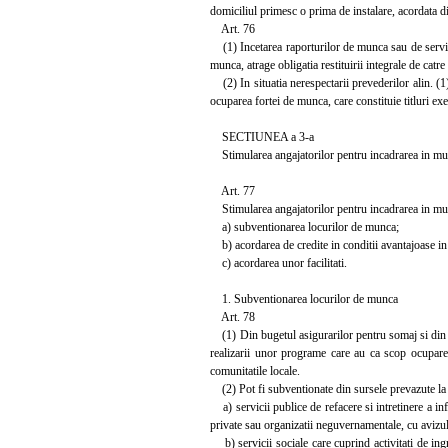
domiciliul primesc o prima de instalare, acordata di
Art. 76
(1) Incetarea raporturilor de munca sau de serviciu
munca, atrage obligatia restituirii integrale de catr
(2) In situatia nerespectarii prevederilor alin. (1
ocuparea fortei de munca, care constituie titluri exe
SECTIUNEA a 3-a
Stimularea angajatorilor pentru incadrarea in mu
Art. 77
Stimularea angajatorilor pentru incadrarea in mun
a) subventionarea locurilor de munca;
b) acordarea de credite in conditii avantajoase in
c) acordarea unor facilitati.
1. Subventionarea locurilor de munca
Art. 78
(1) Din bugetul asigurarilor pentru somaj si din a
realizarii unor programe care au ca scop ocuparea
comunitatile locale.
(2) Pot fi subventionate din sursele prevazute la al
a) servicii publice de refacere si intretinere a infr
private sau organizatii neguvernamentale, cu avizul 
b) servicii sociale care cuprind activitati de ingr