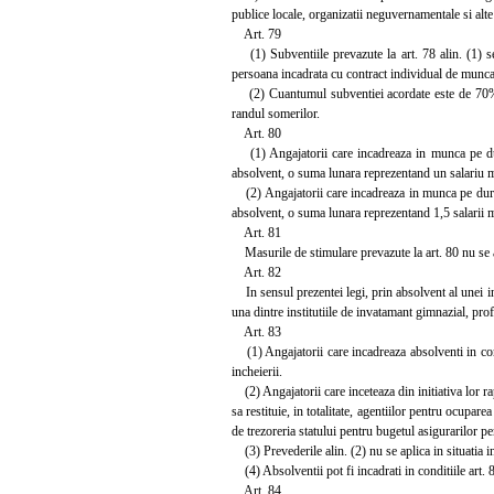
publice locale, organizatii neguvernamentale si alte 
Art. 79
(1) Subventiile prevazute la art. 78 alin. (1) se 
persoana incadrata cu contract individual de munca, 
(2) Cuantumul subventiei acordate este de 70% di
randul somerilor.
Art. 80
(1) Angajatorii care incadreaza in munca pe dura
absolvent, o suma lunara reprezentand un salariu m
(2) Angajatorii care incadreaza in munca pe durat
absolvent, o suma lunara reprezentand 1,5 salarii m
Art. 81
Masurile de stimulare prevazute la art. 80 nu se a
Art. 82
In sensul prezentei legi, prin absolvent al unei inst
una dintre institutiile de invatamant gimnazial, profes
Art. 83
(1) Angajatorii care incadreaza absolventi in condi
incheierii.
(2) Angajatorii care inceteaza din initiativa lor ra
sa restituie, in totalitate, agentiilor pentru ocupar
de trezoreria statului pentru bugetul asigurarilor p
(3) Prevederile alin. (2) nu se aplica in situatia i
(4) Absolventii pot fi incadrati in conditiile art. 
Art. 84