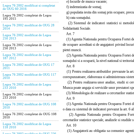
e) locurile de munca vacante;
Legea 76 2002 modificat si completat
f) indemnizatia de somaj;
de OUG 60 2016
g) populatia iesita din somaj prin ocupare, precum
Legea 76 2002 completat de Legea
h) rata somajului.
195 2015
(2) Sistemul de indicatori statistici si metodolo
Legea 76 2002 modificat de OUG 28
Solidaritatii Sociale.
2014
Art. 7
Legea 76 2002 modificat de Legea
250 2013
(1) Agentia Nationala pentru Ocuparea Fortei de M
de ocupare acreditati si de angajatori privind locurile
Legea 76 2002 completat de Legea
250 2013
pietei muncii.
(2) Agentia Nationala pentru Ocuparea Fortei de Munc
Legea 76 2002 modificat de Legea
187 2012
somajului si a ocuparii, la nivel national si teritoria
Legea 76 2002 modificat de OUG 17
Art. 8
2011
(1) Pentru realizarea atributiilor prevazute la ar
Legea 76 2002 modificat de OUG 117
corespunzatoare, elaboreaza si administreaza siste
2010
(2) Pentru realizarea unor analize, studii si cerc
Legea 76 2002 modificat de Legea
Munca poate angaja si serviciile unor prestatori spe
233 2010
(3) Metodologia de realizare a cercetarilor statistice
Legea 76 2002 completat de Legea
233 2010
Art. 9
(1) Agentia Nationala pentru Ocuparea Fortei de Mun
Legea 76 2002 modificat de OUG 108
2010
o data cu sistemul de indicatori prevazut la art. 6 al
(2) Agentia Nationala pentru Ocuparea Fortei de 
Legea 76 2002 completat de OUG 108
2010
cercetarilor statistice speciale, analizele si studiile s
Legea 76 2002 modificat de Legea
Art. 10
118 2010
(1) Angajatorii au obligatia sa comunice agentiil
Legea 76 2002 modificat de OUG 226