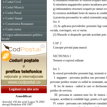
e) stimularea somerilor in vederea ocuparii unui
Codul Civil
f) stimularea angajatorilor pentru incadrarea per
Codul Muncii
g) imbunatatirea structurii ocuparii pe ramuri ec
Codul Penal
h) cresterea mobilitatii fortei de munca in conditi
i) protectia persoanelor in cadrul sistemului asig
Codul Vamal
Art. 4
Constitutia Romaniei
(1) In aplicarea prevederilor prezentei legi sunt ex
Codul rutier
sociala, convingeri, sex si varsta.
(2) Masurile si drepturile speciale acordate prin p
Legea administratiei publice
locale
CAP. 2
Concepte privind piata muncii
SECTIUNEA 1
Termeni si expresii utilizate
Art. 5
In sensul prevederilor prezentei legi, termenii si 
I. angajator - persoana juridica sau persoana fiz
persoane juridice straine cu sediul in strainatate, au
II. loc de munca - cadrul in care se desfasoara o 
Legături cu alte acte
juridice de serviciu;
III. persoana in cautarea unui loc de munca - p
A modificat:
ocupare, acreditat in conditiile legii, pentru a fi s
Articolul 130 din actul Legea 76 2002
IV. somer - persoana care indeplineste cumulativ 
abrogă Hotărârea 456 1997