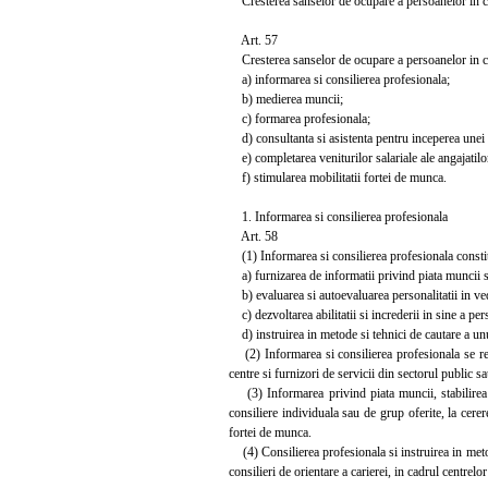
Cresterea sanselor de ocupare a persoanelor in c
Art. 57
Cresterea sanselor de ocupare a persoanelor in cau
a) informarea si consilierea profesionala;
b) medierea muncii;
c) formarea profesionala;
d) consultanta si asistenta pentru inceperea unei ac
e) completarea veniturilor salariale ale angajatilo
f) stimularea mobilitatii fortei de munca.
1. Informarea si consilierea profesionala
Art. 58
(1) Informarea si consilierea profesionala constit
a) furnizarea de informatii privind piata muncii si
b) evaluarea si autoevaluarea personalitatii in ved
c) dezvoltarea abilitatii si increderii in sine a per
d) instruirea in metode si tehnici de cautare a un
(2) Informarea si consilierea profesionala se real
centre si furnizori de servicii din sectorul public sa
(3) Informarea privind piata muncii, stabilirea t
consiliere individuala sau de grup oferite, la cer
fortei de munca.
(4) Consilierea profesionala si instruirea in metod
consilieri de orientare a carierei, in cadrul centrelo