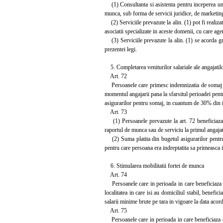
(1) Consultanta si asistenta pentru inceperea unei 
munca, sub forma de servicii juridice, de marketing,
(2) Serviciile prevazute la alin. (1) pot fi realiza
asociatii specializate in aceste domenii, cu care agent
(3) Serviciile prevazute la alin. (1) se acorda gra
prezentei legi.
5. Completarea veniturilor salariale ale angajatil
Art. 72
Persoanele care primesc indemnizatia de somaj in 
momentul angajarii pana la sfarsitul perioadei pen
asigurarilor pentru somaj, in cuantum de 30% din i
Art. 73
(1) Persoanele prevazute la art. 72 beneficiaza d
raportul de munca sau de serviciu la primul angajato
(2) Suma platita din bugetul asigurarilor pentru so
pentru care persoana era indreptatita sa primeasca
6. Stimularea mobilitatii fortei de munca
Art. 74
Persoanele care in perioada in care beneficiaza de
localitatea in care isi au domiciliul stabil, benef
salarii minime brute pe tara in vigoare la data acord
Art. 75
Persoanele care in perioada in care beneficiaza de 