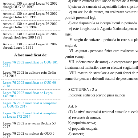
a) este in cautarea unui loc de munca de la varsta
Articolul 130 din actul Legea 76 2002
b) starea de sanatate si capacitatile fizice si psih
abrogă OUG 35 1997
c) nu are loc de munca, nu realizeaza venituri sau
Articolul 130 din actul Legea 76 2002
potrivit prezentei legi;
abrogă Ordin 435 1995
d) este disponibila sa inceapa lucrul in perioada 
Articolul 130 din actul Legea 76 2002
abrogă Ordin 307 1994
e) este inregistrata la Agentia Nationala pentru 
lege;
Articolul 130 din actul Legea 76 2002
abrogă Hotărârea 288 1991
V. stagiu de cotizare - perioada in care s-a plati
Articolul 130 din actul Legea 76 2002
asigurat;
abrogă Legea 1 1991
VI. asigurat - persoana fizica care realizeaza venit
A fost modificat de:
pentru somaj;
VII. indemnizatie de somaj - o compensatie partiala
Legea 76 2002 modificat de OUG 101
2021
invatamant si militarilor care au efectuat stagiul mi
VIII. masuri de stimulare a ocuparii fortei de mu
Legea 76 2002 in aplicare prin Ordin
254 2018
somerilor pentru a dobandi statutul de persoana oc
Legea 76 2002 modificat de OUG 60
2018
SECTIUNEA a 2-a
Legea 76 2002 modificat de Legea
Indicatori statistici privind piata muncii
140 2018
Legea 76 2002 modificat si completat
Art. 6
de OUG 95 2017
(1) La nivel national si teritorial situatiile si evol
Legea 76 2002 modificat si completat
de Legea 172 2017
a) resursele de munca;
b) populatia activa;
Legea 76 2002 a se vedea Decizia 53
2017
c) populatia ocupata;
d) somerii;
Legea 76 2002 completat de OUG 6
2017