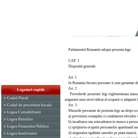
Parlamentul Romaniei adopta prezenta lege.
CAP. 1
Dispozitii generale
Art. 1
In Romania fiecarei persoane ii sunt garantate drep
Art. 2
Legaturi rapide
Prevederile prezentei legi reglementeaza masurile 
Codul Fiscal
asigurarii unui nivel ridicat al ocuparii si adaptarii
Codul de procedura fiscala
Art. 3
Masurile prevazute de prezenta lege au drept scop
Legea Contabilitatii
a) prevenirea somajului si combaterea efectelor so
Legea Pensiilor
b) incadrarea sau reincadrarea in munca a persoa
Legea Finantelor Publice
c) sprijinirea ocuparii persoanelor apartinand unor
d) asigurarea egalitatii sanselor pe piata muncii;
Legea Insolventei