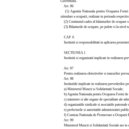
Guvernului.
Art. 96
(1) Agentia Nationala pentru Ocuparea Fortei de 
stimulare a ocuparii, realizate in perioada respectiv
(2) Continutul-cadru al bilanturilor de ocupare s
(3) Bilanturile de ocupare, pe judete si la nivel n
CAP. 6
Institutii si responsabilitati in aplicarea prezentei
SECTIUNEA 1
Institutii si organizatii implicate in realizarea pre
Art. 97
Pentru realizarea obiectivelor si masurilor prevazu
Art. 98
Institutiile implicate in realizarea prevederilor pre
a) Ministerul Muncii si Solidaritatii Sociale;
b) Agentia Nationala pentru Ocuparea Fortei de
c) ministere si alte organe de specialitate ale admi
d) organizatiile sindicale si asociatiile patronale r
e) prefecturile si autoritatile administratiei public
f) Comisia Nationala de Promovare a Ocuparii F
Art. 99
Ministerul Muncii si Solidaritatii Sociale are in 