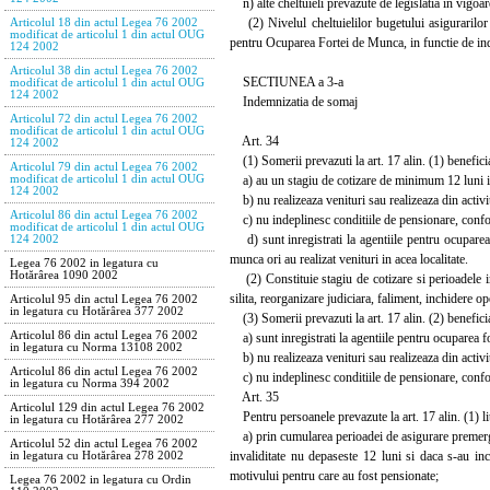
n) alte cheltuieli prevazute de legislatia in vigoar
(2) Nivelul cheltuielilor bugetului asigurarilor
Articolul 18 din actul Legea 76 2002
modificat de articolul 1 din actul OUG
pentru Ocuparea Fortei de Munca, in functie de indic
124 2002
Articolul 38 din actul Legea 76 2002
SECTIUNEA a 3-a
modificat de articolul 1 din actul OUG
124 2002
Indemnizatia de somaj
Articolul 72 din actul Legea 76 2002
modificat de articolul 1 din actul OUG
Art. 34
124 2002
(1) Somerii prevazuti la art. 17 alin. (1) benefic
Articolul 79 din actul Legea 76 2002
a) au un stagiu de cotizare de minimum 12 luni in u
modificat de articolul 1 din actul OUG
124 2002
b) nu realizeaza venituri sau realizeaza din activit
Articolul 86 din actul Legea 76 2002
c) nu indeplinesc conditiile de pensionare, confo
modificat de articolul 1 din actul OUG
d) sunt inregistrati la agentiile pentru ocuparea 
124 2002
munca ori au realizat venituri in acea localitate.
Legea 76 2002 in legatura cu
Hotărârea 1090 2002
(2) Constituie stagiu de cotizare si perioadele in
silita, reorganizare judiciara, faliment, inchidere op
Articolul 95 din actul Legea 76 2002
in legatura cu Hotărârea 377 2002
(3) Somerii prevazuti la art. 17 alin. (2) benefic
Articolul 86 din actul Legea 76 2002
a) sunt inregistrati la agentiile pentru ocuparea for
in legatura cu Norma 13108 2002
b) nu realizeaza venituri sau realizeaza din activit
Articolul 86 din actul Legea 76 2002
c) nu indeplinesc conditiile de pensionare, confo
in legatura cu Norma 394 2002
Art. 35
Articolul 129 din actul Legea 76 2002
Pentru persoanele prevazute la art. 17 alin. (1) lit.
in legatura cu Hotărârea 277 2002
a) prin cumularea perioadei de asigurare premergato
Articolul 52 din actul Legea 76 2002
invaliditate nu depaseste 12 luni si daca s-au in
in legatura cu Hotărârea 278 2002
motivului pentru care au fost pensionate;
Legea 76 2002 in legatura cu Ordin