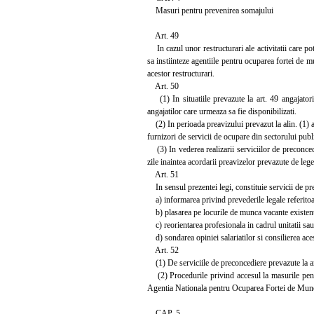
Masuri pentru prevenirea somajului
Art. 49
In cazul unor restructurari ale activitatii care pot
sa instiinteze agentiile pentru ocuparea fortei de 
acestor restructurari.
Art. 50
(1) In situatiile prevazute la art. 49 angajatori
angajatilor care urmeaza sa fie disponibilizati.
(2) In perioada preavizului prevazut la alin. (1) an
furnizori de servicii de ocupare din sectorului public 
(3) In vederea realizarii serviciilor de preconcedi
zile inaintea acordarii preavizelor prevazute de lege
Art. 51
In sensul prezentei legi, constituie servicii de pre
a) informarea privind prevederile legale referitoar
b) plasarea pe locurile de munca vacante existente 
c) reorientarea profesionala in cadrul unitatii sau
d) sondarea opiniei salariatilor si consilierea ace
Art. 52
(1) De serviciile de preconcediere prevazute la art
(2) Procedurile privind accesul la masurile pentru
Agentia Nationala pentru Ocuparea Fortei de Munca, 
CAP. 5