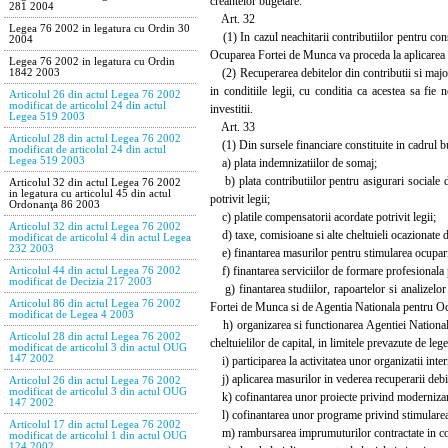
creantelor bugetare.
281 2004
Art. 32
Legea 76 2002 in legatura cu Ordin 30
(1) In cazul neachitarii contributiilor pentru const
2004
Ocuparea Fortei de Munca va proceda la aplicarea m
Legea 76 2002 in legatura cu Ordin
(2) Recuperarea debitelor din contributii si majora
1842 2003
in conditiile legii, cu conditia ca acestea sa fi
Articolul 26 din actul Legea 76 2002
modificat de articolul 24 din actul
investitii.
Legea 519 2003
Art. 33
Articolul 28 din actul Legea 76 2002
(1) Din sursele financiare constituite in cadrul bu
modificat de articolul 24 din actul
Legea 519 2003
a) plata indemnizatiilor de somaj;
b) plata contributiilor pentru asigurari sociale de 
Articolul 32 din actul Legea 76 2002
in legatura cu articolul 45 din actul
potrivit legii;
Ordonanţa 86 2003
c) platile compensatorii acordate potrivit legii;
Articolul 32 din actul Legea 76 2002
d) taxe, comisioane si alte cheltuieli ocazionate de 
modificat de articolul 4 din actul Legea
232 2003
e) finantarea masurilor pentru stimularea ocuparii
f) finantarea serviciilor de formare profesionala pe
Articolul 44 din actul Legea 76 2002
modificat de Decizia 217 2003
g) finantarea studiilor, rapoartelor si analizelor
Articolul 86 din actul Legea 76 2002
Fortei de Munca si de Agentia Nationala pentru O
modificat de Legea 4 2003
h) organizarea si functionarea Agentiei Nationale p
Articolul 28 din actul Legea 76 2002
cheltuielilor de capital, in limitele prevazute de lege
modificat de articolul 3 din actul OUG
147 2002
i) participarea la activitatea unor organizatii intern
j) aplicarea masurilor in vederea recuperarii debi
Articolul 26 din actul Legea 76 2002
modificat de articolul 3 din actul OUG
k) cofinantarea unor proiecte privind modernizarea
147 2002
l) cofinantarea unor programe privind stimularea
Articolul 17 din actul Legea 76 2002
m) rambursarea imprumuturilor contractate in condi
modificat de articolul 1 din actul OUG
124 2002