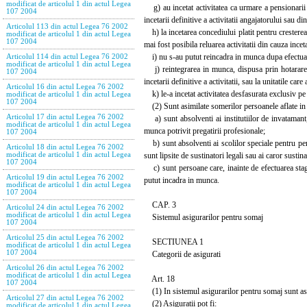
modificat de articolul 1 din actul Legea
g) au incetat activitatea ca urmare a pensionarii p
107 2004
incetarii definitive a activitatii angajatorului sau d
Articolul 113 din actul Legea 76 2002
h) la incetarea concediului platit pentru cresterea c
modificat de articolul 1 din actul Legea
107 2004
mai fost posibila reluarea activitatii din cauza inceta
i) nu s-au putut reincadra in munca dupa efectuarea 
Articolul 114 din actul Legea 76 2002
modificat de articolul 1 din actul Legea
j) reintegrarea in munca, dispusa prin hotarare ju
107 2004
incetarii definitive a activitatii, sau la unitatile car
Articolul 16 din actul Legea 76 2002
k) le-a incetat activitatea desfasurata exclusiv pe 
modificat de articolul 1 din actul Legea
107 2004
(2) Sunt asimilate somerilor persoanele aflate in si
Articolul 17 din actul Legea 76 2002
a) sunt absolventi ai institutiilor de invatamant
modificat de articolul 1 din actul Legea
munca potrivit pregatirii profesionale;
107 2004
b) sunt absolventi ai scolilor speciale pentru perso
Articolul 18 din actul Legea 76 2002
sunt lipsite de sustinatori legali sau ai caror sustin
modificat de articolul 1 din actul Legea
107 2004
c) sunt persoane care, inainte de efectuarea stagiu
Articolul 19 din actul Legea 76 2002
putut incadra in munca.
modificat de articolul 1 din actul Legea
107 2004
CAP. 3
Articolul 24 din actul Legea 76 2002
modificat de articolul 1 din actul Legea
Sistemul asigurarilor pentru somaj
107 2004
Articolul 25 din actul Legea 76 2002
SECTIUNEA 1
modificat de articolul 1 din actul Legea
107 2004
Categorii de asigurati
Articolul 26 din actul Legea 76 2002
modificat de articolul 1 din actul Legea
Art. 18
107 2004
(1) In sistemul asigurarilor pentru somaj sunt asigu
Articolul 27 din actul Legea 76 2002
(2) Asiguratii pot fi:
modificat de articolul 1 din actul Legea