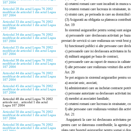
107 2004
a) cetateni romani care sunt incadrati in munca sau
b) cetateni romani care lucreaza in strainatate, in c
Articolul 28 din actul Legea 76 2002
modificat de articolul 1 din actul Legea
c) straini care, pe perioada in care au domiciliul s
107 2004
(3) Asiguratii au obligatia sa plateasca contributi
Articolul 33 din actul Legea 76 2002
Art. 19
modificat de articolul 1 din actul Legea
107 2004
In sistemul asigurarilor pentru somaj sunt asigurat
Articolul 34 din actul Legea 76 2002
a) persoanele care desfasoara activitati pe baza 
modificat de articolul 1 din actul Legea
prestari de servicii si care realizeaza un venit brut
107 2004
b) functionarii publici si alte persoane care desfa
Articolul 35 din actul Legea 76 2002
c) persoanele care isi desfasoara activitatea in func
modificat de articolul 1 din actul Legea
107 2004
d) militarii angajati pe baza de contract;
Articolul 38 din actul Legea 76 2002
e) persoanele care au raport de munca in calitat
modificat de articolul 1 din actul Legea
f) alte persoane care realizeaza venituri din activita
107 2004
Art. 20
Articolul 44 din actul Legea 76 2002
modificat de articolul 1 din actul Legea
Se pot asigura in sistemul asigurarilor pentru soma
107 2004
a) asociat unic, asociati;
Articolul 45 din actul Legea 76 2002
b) administratori care au incheiat contracte potrivi
modificat de articolul 1 din actul Legea
107 2004
c) persoane autorizate sa desfasoare activitati in
d) membri ai asociatiei familiale;
Articolul 48 din actul Legea 76 2002
articole noi... articolul 1 din actul
e) cetateni romani care lucreaza in strainatate, co
Legea 107 2004
f) alte persoane care realizeaza venituri din activita
Articolul 50 din actul Legea 76 2002
Art. 21
modificat de articolul 1 din actul Legea
107 2004
Angajatorii la care isi desfasoara activitatea per
pentru care se datoreaza contributiile, la agentia p
Articolul 56 din actul Legea 76 2002
modificat de articolul 1 din actul Legea
plata catre bugetul asigurarilor pentru somaj si dova